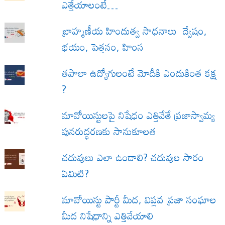
ఎత్తేయాలంటే…
బ్రాహ్మణీయ హిందుత్వ సాధనాలు ద్వేషం,
భయం, పెత్తనం, హింస
త‌పాలా ఉద్యోగులంటే మోదీకి ఎందుకింత కక్ష
?
మావోయిస్టులపై నిషేధం ఎత్తివేతే ప్రజాస్వామ్య
పునరుద్ధరణకు సానుకూలత
చదువులు ఎలా ఉండాలి? చదువుల సారం
ఏమిటి?
మావోయిస్టు పార్టీ మీద, విప్లవ ప్రజా సంఘాల
మీద నిషేధాన్ని ఎత్తివేయాలి