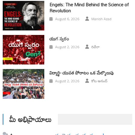
Engels: The Mind Behind the Science of
Revolution
August 6, 2026
Manish Azad
యుగ స్వ‌రం
August 2, 2026
రివేరా
విద్యార్థి- యువత పోరాటం ఒక మేల్కొలుపు
August 2, 2026
కోట ఆనంద్
మీ అభిప్రాయాలు