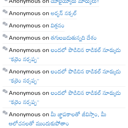
Anonymous
on
యాభైయ్యారు మార్కులు!
Anonymous
on
అర్బన్ నక్సల్
Anonymous
on
విత్తనం
Anonymous
on
తగులబడుతున్నది దేశం
Anonymous
on
లందలో పొడిచిన రాడికల్ సూర్యుడు
“కర్రెం నర్సప్ప”
Anonymous
on
లందలో పొడిచిన రాడికల్ సూర్యుడు
“కర్రెం నర్సప్ప”
Anonymous
on
లందలో పొడిచిన రాడికల్ సూర్యుడు
“కర్రెం నర్సప్ప”
Anonymous
on
మీ జ్ఞాపకాలతో జీవిస్తాం, మీ
ఆలోచనలతో ముందుకుపోతాం