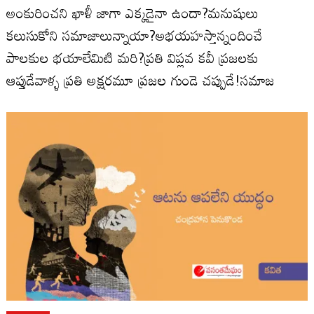
అంకురించని ఖాళీ జాగా ఎక్కడైనా ఉందా?మనుషులు
కలుసుకోని సమాజాలున్నాయా?అభయహస్తాన్నందించే
పాలకుల భయాలేమిటి మరి?ప్రతి విప్లవ కవీ ప్రజలకు
ఆప్తుడేవాళ్ళ ప్రతి అక్షరమూ ప్రజల గుండె చప్పుడే!సమాజ