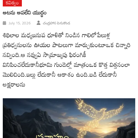
కవిత్వం
ఆటను ఆపలేని యుద్ధం
July 15, 2026
చంద్రహాస పెనుకొండ
శిథిలాల మధ్యఇనుప ధూళితో నిండిన గాలిలోపేలుళ్ల
ప్రతిధ్వనులను ఊయల పాటలుగా మార్చుకుంటూఒక చిన్నారి
నవ్వింది.ఆ నవ్వుఏ సామ్రాజ్యపు ఫిరంగికీ
వినిపించలేదుకానీభూమి గుండెల్లో మాత్రంఒక కొత్త విత్తనంలా
మొలిచింది.ఇల్లు లేదుకానీ ఆకాశం ఉంది.బడి లేదుకానీ
అక్షరాలను