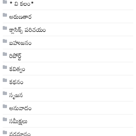
* వి క‌లం*
అరుణతార
క్లాసిక్స్ ప‌రిచ‌యం
బహుజనం
రిపోర్ట్
కవిత్వం
కథనం
సృజన
అనువాదం
సమీక్షలు
వర్తమానం