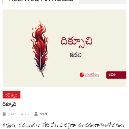
కవిత్వం
దిక్సూచి
July 15, 2026
కడలి
కవులు, రచయితలు లేని నేల ఎవరైనా చూడగలరా?ఆలోచనలు