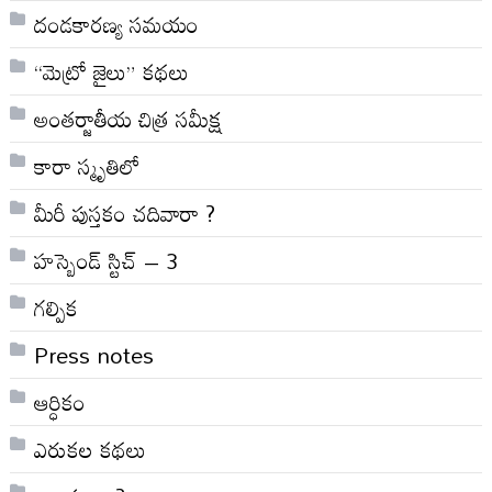
దండకారణ్య సమయం
“మెట్రో జైలు” కథలు
అంతర్జాతీయ చిత్ర సమీక్ష
కారా స్మృతిలో
మీరీ పుస్తకం చదివారా ?
హస్బెండ్ స్టిచ్ – 3
గల్పిక
Press notes
ఆర్ధికం
ఎరుకల కథలు