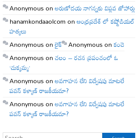
Anonymous
on
అరుణోదయ నాగన్నకు విప్లవ జోహార్లు
hanamkondaaolcom
on
ఆంధ్రప్రదేశ్ లో కష్టోడియల్
హత్యలు
Anonymous
on
లైక్
Anonymous
on
కంచె
Anonymous
on
చలం – రచన ప్రపంచంలో ఓ
‘చుక్కమ్మ’
Anonymous
on
అవగాహన లేని విద్వేషపు మాటలే
పవన్ కళ్యాణ్ రాజకీయమా?
Anonymous
on
అవగాహన లేని విద్వేషపు మాటలే
పవన్ కళ్యాణ్ రాజకీయమా?
Search