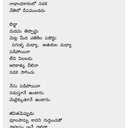
గాఢాంధకారంలో నడక 
చేతిలో దీపముండదు 
బిడ్డా
మడమ తిప్పొద్దు 
మెట్ల మీద చతికిల పడొద్దు
 పగుళ్ళ మధ్యా, అతుకుల మధ్యా 
పడిపోయినా
లేచి నిలబడు 
అరికాళ్ళు చీలినా
నడక సాగించు
నేను పడిపోయినా
నడుస్తూనే ఉంటాను
మెట్లెక్కుతూనే ఉంటాను 
జీవితమెప్పుడు 
పూలపాన్పు కాదని గుర్తుంచుకో
సాహసం గానే సాగిపో   .. 