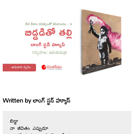
Written by
లాంగ్ స్టన్ హ్యూస్
బిడ్డా
నా జీవితం ఎప్పుడూ