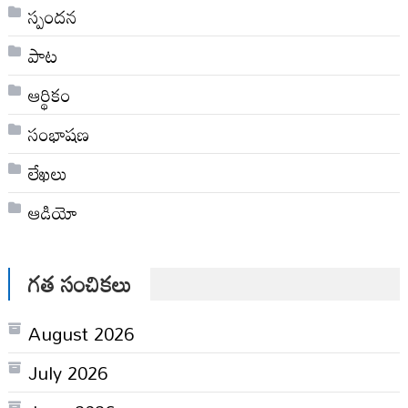
స్పందన
పాట
ఆర్థికం
సంభాషణ
లేఖలు
ఆడియో
గత సంచికలు
August 2026
July 2026