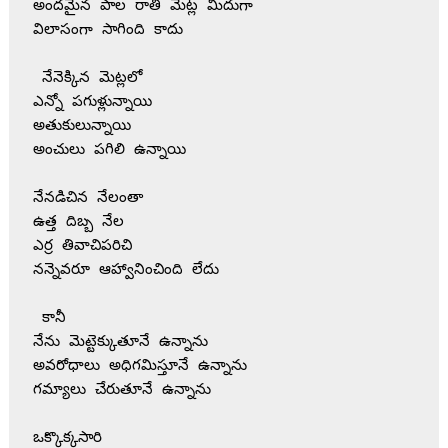
అందమైన పాల రాతి మెట్ల మీదుగా 
విలాసంగా సాగింది కాదు
 నేనెక్కిన మెట్లలో 
ఎన్నో పగుళ్లున్నాయి
అతుకులున్నాయి
అంచులు పగిలి ఉన్నాయి 
నేనడిచిన నేలంతా 
ఉత్త దిబ్బ నేల 
ఎర్ర తివాచిపరిచి 
నన్నెవరూ ఆహ్వానించింది లేదు
 కానీ 
నేను మెట్టెక్కుతూనే ఉన్నాను
అవరోధాలు అధిగమిస్తూనే ఉన్నాను
గమ్యాలు చేరుతూనే ఉన్నాను
ఒక్కొక్కసారి 