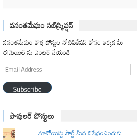
వసంతమేఘం సబ్‌స్క్రిప్షన్
వసంతమేఘం కొత్త పోస్టుల నోటిఫికేషన్ కోసం ఇక్కడ మీ
ఈమెయిల్ ను ఎంటర్ చేయండి
Email
Address
Subscribe
పాపులర్ పోస్టులు
మావోయిస్టు పార్టీ మీద నిషేధంఎందుకు