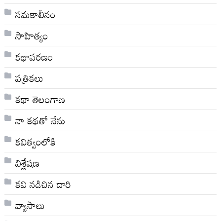
సమకాలీనం
సాహిత్యం
కథావరణం
పత్రికలు
కథా తెలంగాణ
నా క‌థ‌తో నేను
కవిత్వంలోకి
విశ్లేషణ
కవి నడిచిన దారి
వ్యాసాలు