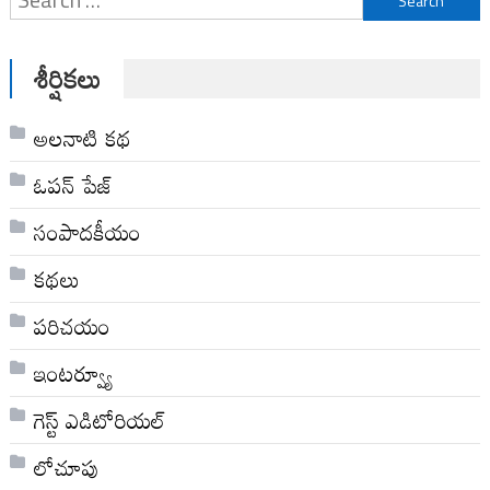
for:
శీర్షికలు
అల‌నాటి క‌థ‌
ఓపన్ పేజ్
సంపాదకీయం
కథలు
పరిచయం
ఇంటర్వ్యూ
గెస్ట్ ఎడిటోరియల్
లోచూపు