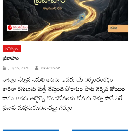
కవిత్వం
ప్రవాహం
July 15, 2026
శాఖమూరి రవి
నాట్యం నేర్చిన నెమలి ఆటను ఆపదు యే నిర్బంధంరక్తం
కారినా రగులుతు మళ్లీ చేస్తుంది పోరాటం పాట నేర్చిన కోయిల
రాగం ఆగదు అడ్డొచ్చె కొండకోనలను కోసుకు వెళ్తూ సాగే ఏరే
ప్రవాహమవునురణనినాదమై గమ్యం