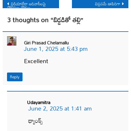
Post
చిడియాబేడా ఆదివాసీలపై
విప్లవమే ఊపిరిగా
పోలీసుల క్రౌర్యం
navigation
3 thoughts on “
బిడ్డడితో తల్లి
”
Giri Prasad Chelamallu
June 1, 2025 at 5:43 pm
Excellent
Reply
Udayamitra
June 2, 2025 at 1:41 am
థ్యాంక్స్