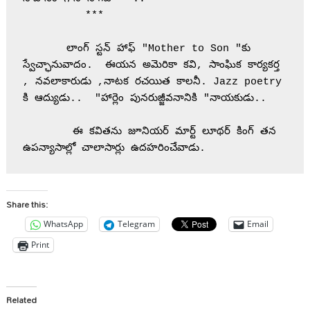
          ***
       లాంగ్ స్టన్ హాఫ్ "Mother to Son "కు 
స్వేచ్ఛానువాదం.  ఈయన అమెరికా కవి, సాంఘిక కార్యకర్త 
, నవలాకారుడు ,నాటక రచయిత కాలనీ. Jazz poetry 
కి ఆద్యుడు..  "హార్లెం పునరుజ్జీవనానికి "నాయకుడు..
        ఈ కవితను జూనియర్ మార్ట్ లూథర్ కింగ్ తన 
ఉపన్యాసాల్లో చాలాసార్లు ఉదహరించేవాడు.
Share this:
WhatsApp
Telegram
Email
Print
Related