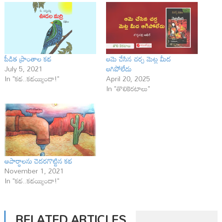
పీడిత ప్రాంతాల కథ
ఆమె చేసిన చర్చ మెట్ల మీద
July 5, 2021
ఆగిపోలేదు
In "కథ..కథయ్యిందా!"
April 20, 2025
In "తొలికెరటాలు"
అపార్థాల‌ను చెదరగొట్టిన కథ
November 1, 2021
In "కథ..కథయ్యిందా!"
RELATED ARTICLES