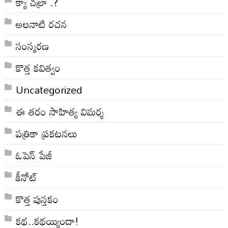
క్యా చల్రా .?
అలనాటి రచన
సంస్మరణ
కొత్త కవిత్వం
Uncategorized
ఈ తరం సాహిత్య విమర్శ
పత్రికా ప్రకటనలు
ఓపెన్ పేజీ
కీనోట్
కొత్త పుస్తకం
కథ..కథయ్యిందా!