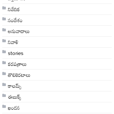
నివేదిక
సందేశం
అనువాదాలు
నివాళి
stories
కరపత్రాలు
తొలికెరటాలు
కాలమ్స్
ఈబుక్స్
ఖండన