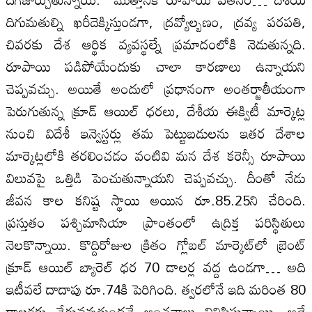
దిగుమతుల్ని ఖరీదెక్కిస్తుండగా, ద్రవ్యోల్బణం, ద్రవ్య పరపతి,
చివరకు దేశ ఆర్థిక వ్యవస్థల్నే ప్రమాదంలోకి నెడుతున్నది.
రూపాయి పడిపోయేందుకు చాలా కారణాలు ఉన్నాయని
చెప్పవచ్చు. అయితే అందులో ప్రధానంగా అంతర్జాతీయంగా
పెరుగుతున్న క్రూడ్‌ ఆయిల్‌ ధరలు, దేశీయ ఈక్విటీ మార్కెట్ల
నుంచి విదేశీ ఇన్వెస్టర్లు తమ పెట్టుబడులను ఇతర దేశాల
మార్కెట్లలోకి తరలించడం వంటివి మన దేశ కరెన్సీ రూపాయి
విలువపై ఒత్తిడి పెంచుతున్నాయని చెప్పవచ్చు. దీంతో నేడు
జీవన కాల కనిష్ట స్థాయి అయిన రూ.85.25ని చేరింది.
ప్రస్తుతం పశ్చిమాసియా ప్రాంతంలో ఉద్రిక్త పరిస్థితులు
నెలకొన్నాయి. కొద్దిరోజుల క్రితం గ్లోబల్‌ మార్కెట్‌లో బ్రెంట్‌
క్రూడ్‌ ఆయిల్‌ బ్యారెల్‌ ధర 70 డాలర్ల వద్ద ఉండగా… అది
ఇటీవలే దాదాపు రూ.74కి పెరిగింది. త్వరలోనే ఇది మరింత 80
డాలర్లకు చేరువవుతుందనే అంచనాలు వినిపిస్తున్నాయి. అదే