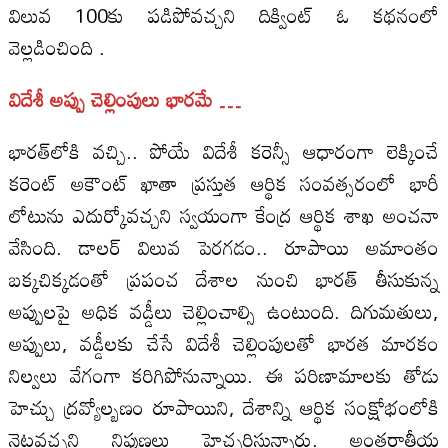
విలువ 100కు పడిపోవచ్చని దిక్వింట్‌ ఓ కథనంలో
వెల్లడించింది .
విదేశీ అప్పు చెల్లింపులు భారమే …
భారత్‌లోకి వచ్చి.. పోయే విదేశీ కరెన్సీ ఆధారంగా లెక్కించే
కరెంట్‌ అకౌంట్‌ ఖాతా ప్రస్తుత ఆర్థిక సంవత్సరంలో భారీ
లోటును ఎదుర్కోవచ్చని స్వయంగా కేంద్ర ఆర్థిక శాఖ అంచనా
వేసింది. డాలర్‌ విలువ పెరగడం.. రూపాయి అమాంతం
బక్కచిక్కడంతో ప్రపంచ దేశాల నుంచి భారత్‌ తీసుకున్న
అప్పులపై అధిక వడ్డీలు చెల్లించాల్సి ఉంటుంది. దిగుమతులు,
అప్పులు, వడ్డీలకు చేసే విదేశీ చెల్లింపులతో భారత మారకం
నిల్వలు వేగంగా కరిగిపోనున్నాయి. ఈ పరిణామాలకు తోడు
హెచ్చు ద్రవ్యోల్బణం రూపాయిని, దేశాన్ని ఆర్థిక సంక్షోభంలోకి
నెట్టవచ్చని నిపుణలు హెచ్చరిస్తున్నారు. అంతర్జాతీయ