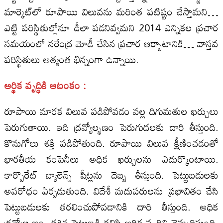
మార్కెట్‌లో రూపాయి విలువను మరింత పటిష్టం చేస్తామని…
ఎట్టి పరిస్థితుల్లోనూ డీలా పడనివ్వమని 2014 ఎన్నికల ప్రచార
సమయంలో నరేంద్ర మోడీ చేసిన ప్రచార ఆర్బాటానికి… వాస్తవ
పరిస్థితులు అత్యంత భిన్నంగా ఉన్నాయి.
ఆర్థిక వృద్ధికి ఆటంకం :
రూపాయి మారక విలువ పడిపోవడం వల్ల దిగుమతుల ఖర్చులు
పెరుగుతాయి. ఇది ద్రవ్యోల్భణం పెరుగుదలకు దారి తీస్తుంది.
కొనుగోలు శక్తి పడిపోతుంది. రూపాయి విలువ క్షీణించడంతో
భారతీయ కంపెనీలు అధిక ఖర్చులను ఎదుర్కొంటాయి.
కార్పొరేట్‌ బ్యాలెన్స్‌ షీట్లను దెబ్బ తీస్తుంది. పెట్టుబడులకు
అవరోధం ఏర్పడుతుంది. విదేశీ మదుపరులను ప్రభావితం చేసి
పెట్టుబడులకు తరలించుపోవడానికి దారి తీస్తుంది. అధిక
ద్రవ్యోల్బణం, తగ్గిన పెట్టుబడి కలిసి ఆర్థిక వృద్ధిని నెమ్మదిస్తుంది.