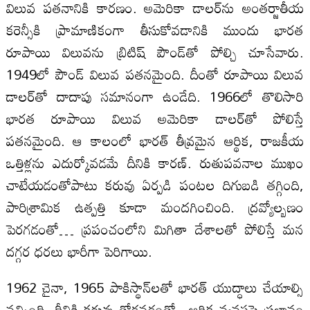
విలువ పతనానికి కారణం. అమెరికా డాలర్‌ను అంతర్జాతీయ
కరెన్సీకి ప్రామాణికంగా తీసుకోవడానికి ముందు భారత
రూపాయి విలువను బ్రిటిష్‌ పౌండ్‌తో పోల్చి చూసేవారు.
1949లో పౌండ్‌ విలువ పతనమైంది. దీంతో రూపాయి విలువ
డాలర్‌తో దాదాపు సమానంగా ఉండేది. 1966లో తొలిసారి
భారత రూపాయి విలువ అమెరికా డాలర్‌తో పోలిస్తే
పతనమైంది. ఆ కాలంలో భారత్‌ తీవ్రమైన ఆర్థిక, రాజకీయ
ఒత్తిళ్లను ఎదుర్కోవడమే దీనికి కారణ్‌. రుతుపవనాల ముఖం
చాటేయడంతోపాటు కరువు ఏర్పడి పంటల దిగుబడి తగ్గింది,
పారిశ్రామిక ఉత్పత్తి కూడా మందగించింది. ద్రవ్యోల్బణం
పెరగడంతో… ప్రపంచంలోని మిగితా దేశాలతో పోలిస్తే మన
దగ్గర ధరలు భారీగా పెరిగాయి.
1962 చైనా, 1965 పాకిస్థాన్‌లతో భారత్‌ యుద్ధాలు చేయాల్సి
వచ్చింది. దీనికి కరువు తోడవడంతో.. ఆర్థిక వ్యవస్థపై ప్రభావం