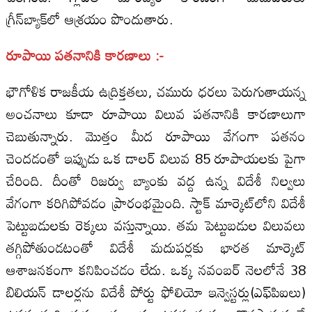
గ్రీన్‌బ్యాక్‌లో ఆశ్రయం పొందుతారు.
రూపాయి పతనానికి కారణాలు :-
భౌగోళిక రాజకీయ ఉద్రిక్తతలు, చమురు ధరలు పెరుగుతాయన్న
అంచనాలు కూడా రూపాయి విలువ పతనానికి కారణాలుగా
చెబుతున్నారు. మొత్తం మీద రూపాయి వేగంగా పతనం
చెందడంతో ఇప్పుడు ఒక డాలర్‌ విలువ 85 రూపాయలకు పైగా
చేరింది. దీంతో రిజర్వు బ్యాంకు వద్ద ఉన్న విదేశీ నిల్వలు
వేగంగా కరిగిపోవడం ప్రారంభమైంది. స్టాక్‌ మార్కెట్‌లోని విదేశీ
పెట్టుబడులకు రెక్కలు వస్తున్నాయి. తమ పెట్టుబడుల విలువలు
తగ్గిపోతుండటంతో విదేశీ మదుపర్లకు భారత మార్కెట్‌
ఆశాజనకంగా కనిపించడం లేదు. ఒక్క నవంబర్‌ నెలలోనే 38
బిలియన్‌ డాలర్లను విదేశీ పోర్టు ఫోలియో ఇన్వెస్టర్లు(ఎఫ్‌పిఐలు)