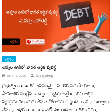
ఆర్ధికం
అప్పుల ఊబిలో భారత ఆర్థిక వ్యవస్థ
June 16, 2026
ఎ. నర్సింహారెడ్డి
ప్రభుత్వం రుణంతో అవసరమైన మౌలిక సదుపాయాలు,
సామాజిక సంక్షేమం ద్వారా వృద్ధిని ఉత్తేజ పరిచి ఆర్థిక
వ్యవస్థను ముందుకు తీసుకుపోతాన‌ని చెప్తుంది. కాని ప్ర‌భుత్వాలు
చేస్తున్న‌ అధిక రుణాలు ప్రైవేట్ పెట్టుబడులను తగ్గించడం,