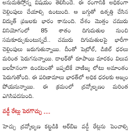
అనుమతిస్తోన్న విషయం తెలిసిందే. ఈ రంగానికి అధికంగా
చెల్లింపులు చేయాల్సి ఉంటుంది. ఆ బగ్గుతో ఉత్పత్తి చేసిన
విద్యుత్‌ ప్రజలకు భారం కానుంది. దేశం మొత్తం చమురు
వినియోగంలో 85 శాతం దిగుమతుల నుంచి
సమకూర్చుకుంటున్నదే.. చమురు దిగుమతులపై భారీగా
చెల్లింపులు జరుగుతున్నాయి. దీంతో పెట్రోల్‌, డిజిల్‌ ధరలు
మరింత పెరుగనున్నాయి. డాలర్‌తో రూపాయి మారకం విలువ
బలహీనంగా ఉండటంతో ఇప్పటికే వాణిజ్య లోటు అమాంతం
పెరుగుతోంది. ఈ పరిణామాలు భారత్‌లో అధిక ధరలకు ఆజ్యం
పోయనున్నాయి. ఈ క్రమంలో ద్రవ్యోల్బణం మరింత
ఎగిసిపడనుంది.
వడ్డీ రేట్లు పెరగొచ్చు …
హెచ్చు ద్రవ్యోల్బణ కట్టడికి ఆర్‌బిఐ వడ్డీ రేట్లను పెంచాల్సి