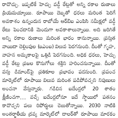
రావొచ్చు. ఇప్పటికే హెచ్చు వడ్డీ రేట్లతో అన్ని రకాల రుణాలు
ప్రియమయ్యాయి. రూపాయి దెబ్బతో ధరలు మరింత పెరిగే
అవకాశం ఉన్నందున రాబోయే ఆర్‌బిఐ ఎంపిసి సమీక్షలో వడ్డీ
రేటు పెంచడానికి మెండుగా అవకాశాలున్నాయి. అది జరిగితే
అన్ని రకాల రుణాలు మరింత భారం కానున్నాయి. ప్రస్తుత
వాయిదా చెల్లింపుల (ఇఎంఐ) విలువ పెరగనుంది. దీంతో గృహ,
వాహన అమ్మకాలపై ఒత్తిడి పెరగనుంది. అధిక ధరలు, హెచ్చు
వడ్డీ రేట్లు ప్రజల కొనుగోలు శక్తిని హరించనున్నాయి. దీంతో
వస్తు డిమాండ్‌పై ప్రతికూల ప్రభావం పడనుంది. ప్రపంచ
మార్కెట్‌లో రూపాయి విలువ మరింత పడిపోవచ్చని నిపుణులు
అంచనా వేస్తున్నారు. గడిచిన ఐదేండ్లలో 20 శాతం
క్షీణించగా… వచ్చే ఐదేండ్లలోనూ ఇదే స్థాయిలో పతనం
కావొచ్చని పలు రిపోర్టులు చెబుతోన్నాయి. 2030 నాటికి
అంతర్జాతీయ ద్రవ్య మార్కెట్‌లో డాలర్‌తో రూపాయి మారకం