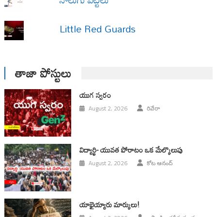
Little Red Guards
తాజా పోస్టులు
యుగ స్వ‌రం
August 2, 2026
రివేరా
విద్యార్థి- యువత పోరాటం ఒక మేల్కొలుపు
August 2, 2026
కోట ఆనంద్
యాభైయ్యారు మార్కులు!