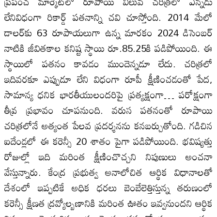
ప్రపంచ మార్కెట్‌లో రూపాయి విలువ చరిత్రలో ఎన్నడు
లేనివిధంగా రికార్డ్‌ పతనాన్ని చవి చూస్తోంది. 2014 మేలో
డాలర్‌కు 63 రూపాయలుగా ఉన్న మారకం 2024 డిసెంబర్‌
నాటికి జీవితకాల కనిష్ట స్థాయి రూ.85.25కి పడిపోయింది. ఈ
స్థాయిలో పతనం కావడం ముందెన్నడూ లేదు. చరిత్రలో
ఇదివరకూ ఎప్పుడూ లేని విధంగా రూపీ క్షీణించడంతో పేద,
సామాన్య ధనిక భారతీయులందరిపై ప్రత్యక్షంగా… పరోక్షంగా
తీవ్ర ప్రభావం చూపనుంది. వరుస పతనంతో రూపాయి
చరిత్రలోనే అత్యంత పేలవ ప్రదర్శనను కనబర్చుతోంది. గడిచిన
ఐదేండ్లలో ఈ కరెన్సీ 20 శాతం పైగా పడిపోయింది. భవిష్యత్తు
రోజుల్లో ఇది మరింత క్షీణించొచ్చని నిపుణులు అంచనా
వేస్తున్నారు. కేంద్ర ప్రభుత్వ అనాలోచిత ఆర్థిక విధానాలతో
దేశంలో ఇప్పటికే అధిక ధరలు బెంబేలెత్తిస్తున్న తరుణంలో
కరెన్సీ క్షీణత ద్రవ్యోల్బణానికి మరింత ఊతం ఇవ్వనుందని ఆర్థిక