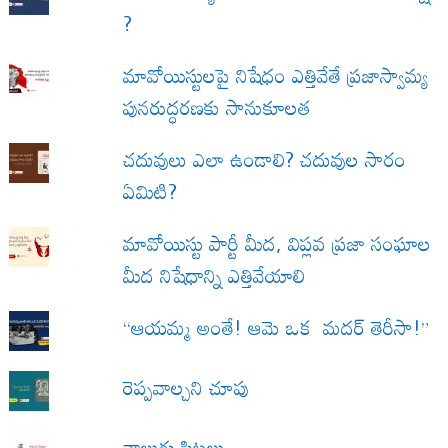
?
మావోయిస్టులపై నిషేధం ఎత్తివేతే ప్రజాస్వామ్య
పునరుద్ధరణకు సానుకూలత
చదువులు ఎలా ఉండాలి? చదువుల సారం
ఏమిటి?
మావోయిస్టు పార్టీ మీద, విప్లవ ప్రజా సంఘాల
మీద నిషేధాన్ని ఎత్తివేయాలి
“ఆయమ్మ అంతే! ఆమె ఒక మదర్ తెరీసా!”
రెప్పవాల్చని చూపు
నాలుగు పిట్టలు