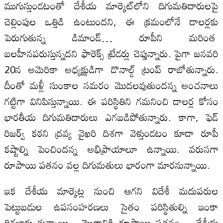
ముగుస్తుండటంతో దేశీయ మార్కెట్‌లోని దిగుమతిదారులపై
చెల్లింపుల ఒత్తిడి ఉంటుందని, ఈ క్రమంలోనే డాలర్లకు
పెరుగుతున్న డిమాండ్‌… రూపీని మరింత
బలహీనపరుస్తున్నదని ఫారెక్స్‌ ట్రేడర్లు చెప్తున్నారు. పైగా జనవరి
20న అమెరికా అధ్యక్షుడిగా డొనాల్డ్‌ ట్రంప్‌ రాబోతున్నారు.
దీంతో మళ్లీ సుంకాల సమరం మొదలవుతుందన్న అంచనాలు
గట్టిగా వినిపిస్తున్నాయి. ఈ పరిస్థితిని గమనించి డాలర్ల కోసం
భారతీయ దిగుమతిదారులు ఎగబడిపోతున్నారు. కాగా, ఫెడ్‌
రిజర్వ్‌ కఠని ద్రవ్య వైఖరి దిశగా వెళ్తుండటం కూడా రూపీ
కష్టాల్ని పెంచిందన్న అభిప్రాయాలూ ఉన్నాయి. వరుసగా
రూపాయి పతనం వల్ల దిగుమతులు భారంగా మారనున్నాయి.
ఇక దేశీయ మార్కెట్ల నుంచి ఆగని విదేశీ మదుపరుల
పెట్టుబడుల ఉపసంహరణలు సైతం పరిస్థితుల్ని ఇంకా
దిగజార్చుతున్నాయి. మొత్తానికి రూపాయి పతనం… దేశీయ