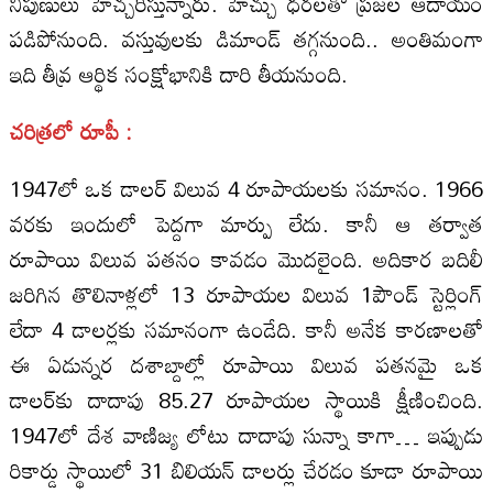
నిపుణులు హెచ్చరిస్తున్నారు. హెచ్చు ధరలతో ప్రజల ఆదాయం
పడిపోనుంది. వస్తువులకు డిమాండ్‌ తగ్గనుంది.. అంతిమంగా
ఇది తీవ్ర ఆర్థిక సంక్షోభానికి దారి తీయనుంది.
చరిత్రలో రూపీ :
1947లో ఒక డాలర్‌ విలువ 4 రూపాయలకు సమానం. 1966
వరకు ఇందులో పెద్దగా మార్పు లేదు. కానీ ఆ తర్వాత
రూపాయి విలువ పతనం కావడం మొదలైంది. అదికార బదిలీ
జరిగిన తొలినాళ్లలో 13 రూపాయల విలువ 1పౌండ్‌ స్టెర్లింగ్‌
లేదా 4 డాలర్లకు సమానంగా ఉండేది. కానీ అనేక కారణాలతో
ఈ ఏడున్నర దశాబ్దాల్లో రూపాయి విలువ పతనమై ఒక
డాలర్‌కు దాదాపు 85.27 రూపాయల స్థాయికి క్షీణించింది.
1947లో దేశ వాణిజ్య లోటు దాదాపు సున్నా కాగా… ఇప్పుడు
రికార్డు స్థాయిలో 31 బిలియన్‌ డాలర్లు చేరడం కూడా రూపాయి