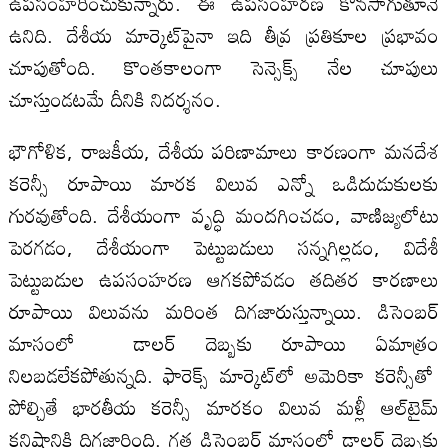
ఉపసంహరించుకున్నారు. ఈ ఉపసంహరణ కొనసాగుతూనే
ఉనిది. దేశీయ మార్కెట్‌పైనా ఇది తీవ్ర ప్రతికూల ప్రభావం
చూపుతోంది. కొంతకాలంగా సెన్సెక్స్‌ నేల చూపులు
చూస్తుండటమే దీనికి నిదర్శనం.
భౌగోళిక, రాజకీయ, దేశీయ పరిణామాలు కారణంగా మనదేశ
కరెన్సీ రూపాయి మారక విలువ ఎన్నో ఒడిదుడుకులకు
గురవుతోంది. దేశీయంగా వృద్ధి మందగించడం, వాణిజ్యలోటు
పెరగడం, దేశీయంగా పెట్టుబడులు సన్నగిల్లడం, విదేశీ
పెట్టుబడుల ఉపసంహరణ ఆగకపోవడం తదితర కారణాలు
రూపాయి విలువను మరింత దిగజారుస్తున్నాయి. డిసెంబర్‌
మాసంలో డాలర్‌ దెబ్బకు రూపాయి ఏమాత్రం
నిలబడలేకపోతున్నది. ఫారెక్స్‌ మార్కెట్‌లో అమెరికా కరెన్సీతో
పోల్చితే భారతీయ కరెన్సీ మారకం విలువ మళ్లీ ఆల్‌టైమ్‌
కనిష్టానికి దిగజారింది. గత డిసెంబర్‌ మాసంలో డాలర్‌ దెబ్బకు