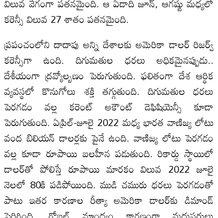
విలువ వేగంగా పతనమైంది. ఆ ఏడాది జూన్‌, ఆగష్టు మధ్యలో
కరెన్సీ విలువ 27 శాతం పతనమైంది.
ప్రపంచంలోని దాదాపు అన్ని దేశాలకు అమెరికా డాలర్‌ రిజర్వ్‌
కరెన్సీగా ఉంది. దిగుమతుల ధరలు అధికమైనప్పుడు..
దేశీయంగా ద్రవ్యోల్బణం పెరుగుతుంది. ఫలితంగా దేశ ఆర్థిక
వ్యవస్థలో కొనుగోలు శక్తి తగ్గుతుంది. దిగుమతుల ధరలు
పెరగడం వల్ల కరెంట్‌ అకౌంట్‌ డెఫిషియెన్సీ కూడా
పెరుగుతుంది. ఏప్రిల్‌-జూలై 2022 మధ్య భారత వాణిజ్య లోటు
వంద బిలియన్‌ డాలర్లకు పైనే ఉంది. వాణిజ్య లోటు పెరగడం
వల్ల కూడా రూపాయి బలహీన పడుతుంది. రికార్డు స్థాయిలో
డాలర్‌తో పోలిస్తే రూపాయి మారకం విలువ 2022 జూలై
నెలలో 80కి పడిపోయింది. ముడి చమురు ధరలు పెరగడంతో
పాటు ఇతర కారణాల రీత్యా అమెరికా డాలర్‌కు డిమాండ్‌
పెరిగింది. గ్లోబల్‌ మాంద్యం కారణంగా మదుపరులు