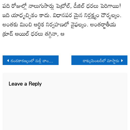
పది రోజుల్లో నాలుగుసార్లు పెట్రోల్, డీజిల్ ధరలు పెరిగాయి!
ఇది యాధృచ్ఛికం కాదు. విధానపర మైన నిర్లక్ష్యం దౌర్బ‌ల్యం.
అంత‌కు మించి ఆర్థిక నిర్వహణలో వైఫల్యం. అంతర్జాతీయ
క్రూడ్ ఆయిల్ ధ‌రలు తగ్గినా, ఆ
Post
దండకారణ్యంలో మళ్లీ బాంబు మోతలు
డాక్యుమెంట‌రీలో మాస్టారు
navigation
Leave a Reply