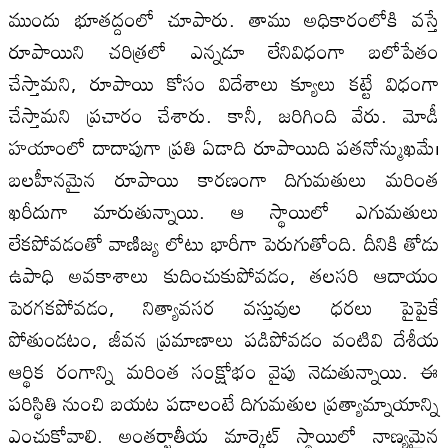
ముందు భూతద్దంలో చూపారు. తాము అధికారంలోకి వస్తే
రూపాయిని చరిత్రలో ఎన్నడూ లేనివిధంగా బలోపేతం
చేస్తామని, రూపాయి కోసం విదేశాలు క్యూలు కట్టే విధంగా
చేస్తామని ప్రచారం చేశారు. కానీ, జరిగింది వేరు. మోడీ
హయాంలో దాదాపుగా ప్రతి ఏడాది రూపాయిది పతనోన్ముఖమే।
బలహీనమైన రూపాయి కారణంగా దిగుమతులు మరింత
ఖరీదుగా మారుతున్నాయి. ఆ స్థాయిలో ఎగుమతులు
లేకపోవడంతో వాణిజ్య లోటు భారీగా పెరుగుతోంది. దీనికి తోడు
ఉపాధి అవకాశాలు కుదించుకుపోవడం, తలసరి ఆదాయం
పెరగకపోవడం, నిత్యావసర వస్తువుల ధరలు పైపైకే
పోతుండటం, జీవన ప్రమాణాలు పడిపోవడం వంటివి దేశీయ
ఆర్థిక రంగాన్ని మరింత సంక్షోభం వైపు నెడుతున్నాయి. ఈ
పరిస్థితి నుంచి బయట పడాలంటే దిగుమతుల ప్రత్యామ్నాయాన్ని
ఎంచుకోవాలి. అంతర్జాతీయ మార్కెట్‌ స్థాయిలో నాణ్యమైన