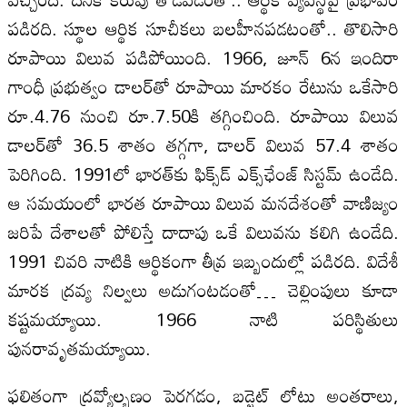
పడిరది. స్థూల ఆర్థిక సూచీకలు బలహీనపడటంతో.. తొలిసారి
రూపాయి విలువ పడిపోయింది. 1966, జూన్‌ 6న ఇందిరా
గాంధీ ప్రభుత్వం డాలర్‌తో రూపాయి మారకం రేటును ఒకేసారి
రూ.4.76 నుంచి రూ.7.50కి తగ్గించింది. రూపాయి విలువ
డాలర్‌తో 36.5 శాతం తగ్గగా, డాలర్‌ విలువ 57.4 శాతం
పెరిగింది. 1991లో భారత్‌కు ఫిక్స్‌డ్‌ ఎక్స్‌ఛేంజ్‌ సిస్టమ్‌ ఉండేది.
ఆ సమయంలో భారత రూపాయి విలువ మనదేశంతో వాణిజ్యం
జరిపే దేశాలతో పోలిస్తే దాదాపు ఒకే విలువను కలిగి ఉండేది.
1991 చివరి నాటికి ఆర్థికంగా తీవ్ర ఇబ్బందుల్లో పడిరది. విదేశీ
మారక ద్రవ్య నిల్వలు అడుగంటడంతో… చెల్లింపులు కూడా
కష్టమయ్యాయి. 1966 నాటి పరిస్థితులు
పునరావృతమయ్యాయి.
ఫలితంగా ద్రవ్యోల్బణం పెరగడం, బడ్జెట్‌ లోటు అంతరాలు,