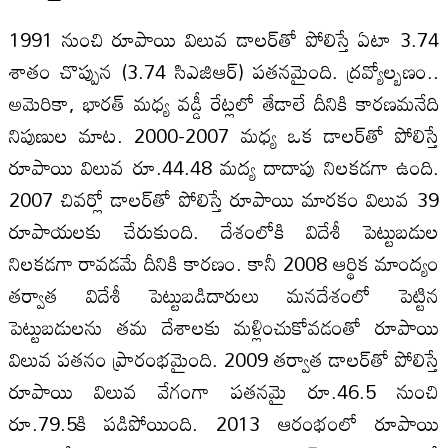
1991 నుంచి రూపాయి విలువ డాలర్‌తో పోలిస్తే ఏటా 3.74
శాతం చొప్పున (3.74 సిఎజిఆర్‌) పతనమైంది. ద్రవ్యోల్బణం..
అమెరికా, భారత్‌ మధ్య వడ్డీ రేట్లలో తేడాలే దీనికి కారణమనేది
నిపుణుల మాట. 2000-2007 మధ్య ఒక డాలర్‌తో పోలిస్తే
రూపాయి విలువ రూ.44.48 మద్య దాదాపు నిలకడగా ఉంది.
2007 చివర్లో డాలర్‌తో పోలిస్తే రూపాయి మారకం విలువ 39
రూపాయలకు చేరుకుంది. దేశంలోకి విదేశీ పెట్టుబడుల
నిలకడగా రావడమే దీనికి కారణం. కానీ 2008 ఆర్థిక మాంద్యం
తర్వాత విదేశీ పెట్టుబడిదారులు మనదేశంలో పెట్టిన
పెట్టుబడులను తమ దేశాలకు మళ్లించుకోవడంతో రూపాయి
విలువ పతనం ప్రారంభమైంది. 2009 తర్వాత డాలర్‌తో పోలిస్తే
రూపాయి విలువ వేగంగా పతనమై రూ.46.5 నుంచి
రూ.79.5కి పడిపోయింది. 2013 ఆరంభంలో రూపాయి