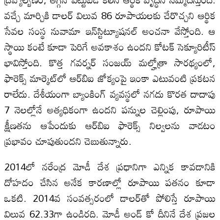
వచ్చే మార్చికి డాలర్‌ విలువ 86 రూపాయలకు చేరొచ్చని ఆర్థిక
సేవల సంస్థ నువామా ఇన్‌స్టిట్యూషనల్‌ అంచనా వేస్తోంది. ఆ
స్థాయి కంటే కూడా పెరిగే అవకాశం ఉందని కోటక్‌ సెక్యూరిటీస్‌
భావిస్తోంది. కొత్త గవర్నర్‌ సంజయ్‌ మల్హోత్రా సారథ్యంలో,
ఫారెక్స్‌ మార్కెట్‌లో ఆర్‌బిఐ జోక్యంపై ఇంకా ఎటువంటి ప్రకటన
రాలేదు. దేశీయంగా బ్యాంకింగ్‌ వ్యవస్థలో నగదు కొరత దాదాపు
7 నెలల్లోనే అత్యధికంగా ఉందని పన్నుల చెల్లింపు, రూపాయి
క్షీణతను ఆపేందుకు ఆర్‌బిఐ ఫారెక్స్‌ నిల్వలను వాడటం
ప్రభావం చూపుతుందని చెబుతున్నారు.
2014లో నరేంద్ర మోడీ దేశ ప్రధానిగా ఎన్నిక కావడానికి
దోహదం చేసిన అనేక కారణాల్లో రూపాయి పతనం కూడా
ఒకటి. 2014వ సంవత్సరంలో డాలర్‌తో పోలిస్తే రూపాయి
విలువ 62.33గా ఉండిరది. మోడీ అండ్‌ కో దీనినే దేశ ప్రజల