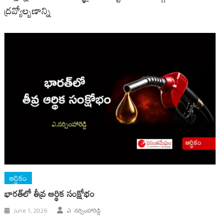
ద్రవ్యోల్బణాన్ని
ఆర్ధికం
భారత్‌లో తీవ్ర ఆర్థిక సంక్షోభం
June 1, 2026
ఎ. నర్సింహారెడ్డి