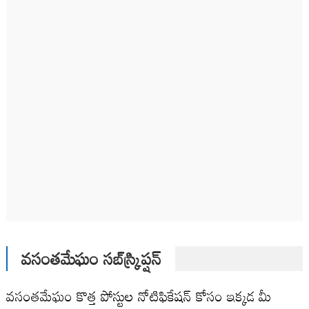
వసంతమేఘం సబ్‌స్క్రిప్షన్
వసంతమేఘం కొత్త పోస్టుల నోటిఫికేషన్ కోసం ఇక్కడ మీ