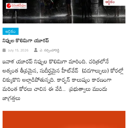
ఆర్ధికం
నిప్పుల కొలిమిగా యూరప్
July 15, 2026
ఎ. నర్సింహారెడ్డి
ఇవాళ యూరప్ నిప్పుల కొలిమిగా మారింది. చరిత్రలోనే
అత్యంత తీవ్రమైన, సుదీర్ఘమైన హీట్‌వేవ్ (వడగాల్పులు) కోరల్లో
చిక్కుకొని అల్లాడిపోతున్నది. కార్బన్ కాలుష్యం కారణంగా
మరింత కోరలు చాచిన ఈ వేడి.. ప్రభుత్వాలు ముందు
జాగ్రత్తలు