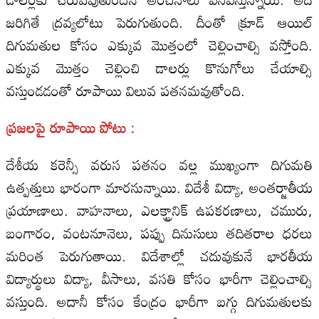
జరిగితే ద్రవ్యలోటు పెరుగుతుంది. దీంతో క్రూడ్‌ ఆయిల్‌
దిగుమతుల కోసం ఎక్కువ మొత్తంలో చెల్లించాల్సి వస్తోంది.
ఎక్కువ మొత్తం చెల్లించి డాలర్లు కొనుగోలు చేయాల్సి
వస్తుండడంతో రూపాయి విలువ పతనమవుతోంది.
ప్రజలపై రూపాయి పోటు :
దేశీయ కరెన్సీ వరుస పతనం వల్ల ముఖ్యంగా దిగుమతి
ఉత్పత్తులు భారంగా మారనున్నాయి. విదేశీ విద్యా, అంతర్జాతీయ
ప్రయాణాలు. వాహనాలు, ఎలక్ట్రానిక్‌ ఉపకరణాలు, చమురు,
బంగారం, వంటనూనెలు, పప్పు దినుసులు తదితరాల ధరలు
మరింత పెరుగుతాయి. విదేశాల్లో చదువుకునే భారతీయ
విద్యార్థులు విద్యా, వీసాలు, వసతి కోసం భారీగా చెల్లించాల్సి
వస్తుంది. అదానీ కోసం కేంద్రం భారీగా బగ్గు దిగుమతులకు