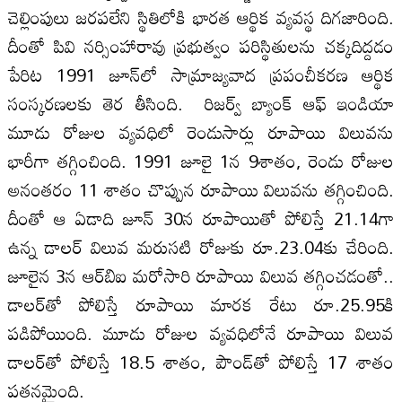
చెల్లింపులు జరపలేని స్థితిలోకి భారత ఆర్థిక వ్యవస్థ దిగజారింది.
దీంతో పివి నర్సింహారావు ప్రభుత్వం పరిస్థితులను చక్కదిద్దడం
పేరిట 1991 జూన్‌లో సామ్రాజ్యవాద ప్రపంచీకరణ ఆర్థిక
సంస్కరణలకు తెర తీసింది. రిజర్వ్‌ బ్యాంక్‌ ఆఫ్‌ ఇండియా
మూడు రోజుల వ్యవధిలో రెండుసార్లు రూపాయి విలువను
భారీగా తగ్గించింది. 1991 జూలై 1న 9శాతం, రెండు రోజుల
అనంతరం 11 శాతం చొప్పున రూపాయి విలువను తగ్గించింది.
దీంతో ఆ ఏడాది జూన్‌ 30న రూపాయితో పోలిస్తే 21.14గా
ఉన్న డాలర్‌ విలువ మరుసటి రోజుకు రూ.23.04కు చేరింది.
జూలైన 3న ఆర్‌బిఐ మరోసారి రూపాయి విలువ తగ్గించడంతో..
డాలర్‌తో పోలిస్తే రూపాయి మారక రేటు రూ.25.95కి
పడిపోయింది. మూడు రోజుల వ్యవధిలోనే రూపాయి విలువ
డాలర్‌తో పోలిస్తే 18.5 శాతం, పౌండ్‌తో పోలిస్తే 17 శాతం
పతనమైంది.