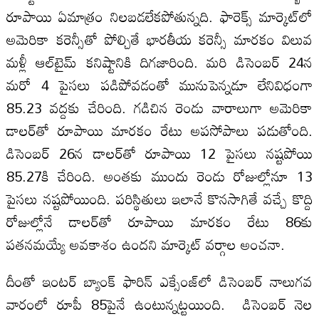
రూపాయి ఏమాత్రం నిలబడలేకపోతున్నది. ఫారెక్స్‌ మార్కెట్‌లో
అమెరికా కరెన్సీతో పోల్చితే భారతీయ కరెన్సీ మారకం విలువ
మళ్లీ ఆల్‌టైమ్‌ కనిష్టానికి దిగజారింది. మరి డిసెంబర్‌ 24న
మరో 4 పైసలు పడిపోవడంతో మునుపెన్నడూ లేనివిధంగా
85.23 వద్దకు చేరింది. గడిచిన రెండు వారాలుగా అమెరికా
డాలర్‌తో రూపాయి మారకం రేటు అపసోపాలు పడుతోంది.
డిసెంబర్‌ 26న డాలర్‌తో రూపాయి 12 పైసలు నష్టపోయి
85.27కి చేరింది. అంతకు ముందు రెండు రోజుల్లోనూ 13
పైసలు నష్టపోయింది. పరిస్థితులు ఇలానే కొనసాగితే వచ్చే కొద్ది
రోజుల్లోనే డాలర్‌తో రూపాయి మారకం రేటు 86కు
పతనమయ్యే అవకాశం ఉందని మార్కెట్‌ వర్గాల అంచనా.
దీంతో ఇంటర్‌ బ్యాంక్‌ ఫారిన్‌ ఎక్సేంజ్‌లో డిసెంబర్‌ నాలుగవ
వారంలో రూపీ 85పైనే ఉంటున్నట్టయింది. డిసెంబర్‌ నెల