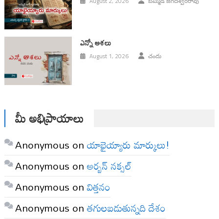
August 2, 2026
బమ్మిడి జగదీశ్వరరావు
ఎన్నో ఆశలు
August 1, 2026
చందు
మీ అభిప్రాయాలు
Anonymous
on
యాభైయ్యారు మార్కులు!
Anonymous
on
అర్బన్ నక్సల్
Anonymous
on
విత్తనం
Anonymous
on
తగులబడుతున్నది దేశం