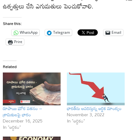
ఉత్పత్తులు చేసి ఎగుమతులు పెంచుకోవాలి.
Share this:
WhatsApp
Telegram
Email
Print
Related
రూపాయి ఘోర పతనం –
భారత్‌ను ఆవరిస్తున్న ఆర్థిక మాంద్యం
శ్రామికులపై భారం
November 3, 2022
December 16, 2025
In "ఆర్ధికం"
In "ఆర్థికం"