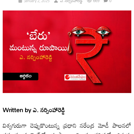
669
0
January 2, 2025
ఎ. నర్సింహారెడ్డి
Written by
ఎ. నర్సింహారెడ్డి
విశ్వగురుగా చెప్పుకొంటున్న ప్రధాని నరేంద్ర మోడీ పాలనలో