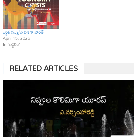
ఆర్థిక సంక్షోభ దిశగా భారత్
April 15, 2026
In "ఆర్థికం"
RELATED ARTICLES