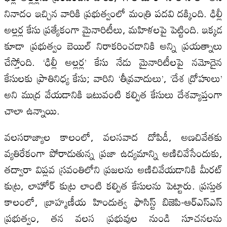
నినాదం ఇచ్చిన వారికి ప్రభుత్వంలో మంత్రి పదవి దక్కింది. ఢిల్లీ
అల్లర్ల కేసు ప్రత్యేకంగా మైనారిటీలు, మహిళలపై పెట్టింది. ఇక్కడ
కూడా ప్రభుత్వం బెయిల్ నిరాకరించడానికి అన్ని ప్రయత్నాలు
చేస్తోంది. ‘ఢిల్లీ అల్లర్ల’ కేసు నేడు మైనారిటీలపై నమోదైన
కేసులకు ప్రాతినిధ్య కేసు; వారిని ‘తీవ్రవాదులు’, ‘దేశ ద్రోహులు’
అని ముద్ర వేయడానికి ఇటువంటి కల్పిత కేసులు దేశవ్యాప్తంగా
చాలా ఉన్నాయి.
వలసరాజ్యాల కాలంలో, వలసవాద దోపిడీ, అణచివేతకు
వ్యతిరేకంగా పోరాడుతున్న ప్రజా ఉద్యమాన్ని అణిచివేసేందుకు,
తద్వారా విప్లవ స్రవంతిలోని ప్రజలను అణిచివేయడానికి మీరట్
కుట్ర, లాహోర్ కుట్ర లాంటి కల్పిత కేసులను పెట్టారు. ప్రస్తుత
కాలంలో, బ్రాహ్మణీయ హిందుత్వ ఫాసిస్ట్ బిజెపి-ఆర్‌ఎస్‌ఎస్
ప్రభుత్వం, తన వలస ప్రభువుల నుండి సూచనలను