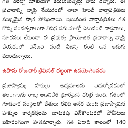
గత నెలల్లో దూకుడుగా కదులుతున్నట్లు వారు చెప్పారు. ఈ
ప్రచారాన్ని వ్యాప్తి చేయడంలో చాలా హిందీ వార్తాపత్రికలు
ముఖ్యమైన పాత్ర పోషించాయి. ఇటువంటి వార్తాపత్రికలు గత
కొన్ని సంవత్సరాలుగా వివిధ సమయాల్లో ఎటువంటి వాస్తవాలు,
సూచనలు లేకుండా ఈ ప్రభుత్వ ప్రాయోజిత ప్రచారాన్ని వ్యాప్తి
చేయడంలో ఎన్‌ఐఎ వంటి ఏజెన్సీ కంటే ఒక అడుగు
ముందున్నాయి.
ఉపాను
రోజువారీ క్రిమినల్ చట్టంగా ఉపయోగించడం
ప్రజాస్వామ్య హక్కుల ఉద్యమాలను ఎదుర్కోవడంలో
తెలంగాణకు రాజ్య అణచివేత క్రూరమైన చరిత్ర ఉంది. గతంలో
గూఢచార సంస్థలతో చేతులు కలిపి అనేక మంది ప్రజాస్వామిక
హక్కుల కార్యకర్తలను బూటకపు ఎన్‌కౌంటర్లలో పోలీసులు
బహిరంగంగా హతమార్చారు. గత ఏడాది కాలంలో 140