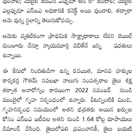
వుంచాలి; మొబైల్ జిపిఎస్ ఎప్పుడూ ఆన్ లో ఉండాలి; మొబైల్
ఎల్లప్పుడూ ఎన్‌ఐఎ అధికారికి కనెక్ట్ అయి వుండాలి, తద్వారా
ఆమె వున్న స్థలాన్ని తెలుసుకోవచ్చు.
ఆమెకు వ్యతిరేకంగా ప్రాథమిక సాక్ష్యాధారాలు లేవని బెయిల్
మంజూరు చేస్తూ న్యాయమూర్తి చెబితేనే ఇన్ని షరతులు
ఉన్నాయి.
ఈ కేసులో నిందితుడిగా ఉన్న రచయిత, మానవ హక్కుల
కార్యకర్త గౌతమ్ నవలఖా నాలుగు సంవత్సరాల జైలు శిక్ష
తర్వాత అనారోగ్యం కారణంగా 2022 నవంబర్ నుండి
ముంబైలో గృహ నిర్బంధంలో ఉన్నారు. వీటన్నింటికి మించి,
గృహనిర్బంధ సమయంలో అతని భద్రతకు అయిన ఖర్చుల
కోసం ఎన్‌ఐఎ ఇటీవల అతని నుండి 1.64 కోట్ల రూపాయలు
డిమాండ్ చేసింది. జైలులోపలి ప్రపంచానికీ, జైలు బయటి