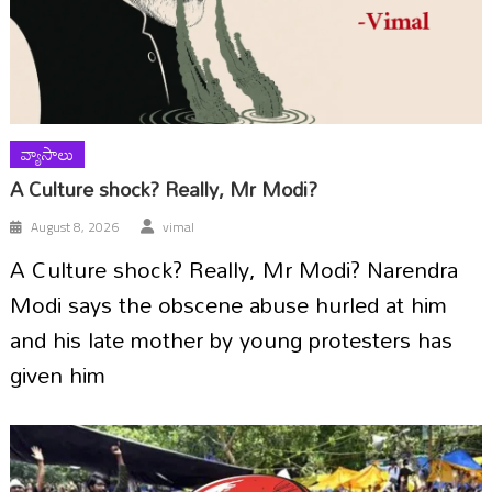
వ్యాసాలు
A Culture shock? Really, Mr Modi?
August 8, 2026
vimal
A Culture shock? Really, Mr Modi? Narendra
Modi says the obscene abuse hurled at him
and his late mother by young protesters has
given him