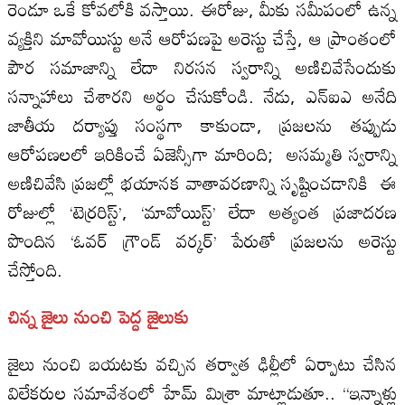
రెండూ ఒకే కోవలోకి వస్తాయి. ఈరోజు, మీకు సమీపంలో ఉన్న
వ్యక్తిని మావోయిస్టు అనే ఆరోపణపై అరెస్టు చేస్తే, ఆ ప్రాంతంలో
పౌర సమాజాన్ని లేదా నిరసన స్వరాన్ని అణిచివేసేందుకు
సన్నాహాలు చేశారని అర్థం చేసుకోండి. నేడు, ఎన్‌ఐ‌ఎ అనేది
జాతీయ దర్యాప్తు సంస్థగా కాకుండా, ప్రజలను తప్పుడు
ఆరోపణలలో ఇరికించే ఏజెన్సీగా మారింది; అసమ్మతి స్వరాన్ని
అణిచివేసి ప్రజల్లో భయానక వాతావరణాన్ని సృష్టించడానికి ఈ
రోజుల్లో ‘టెర్రరిస్ట్’, ‘మావోయిస్ట్’ లేదా అత్యంత ప్రజాదరణ
పొందిన ‘ఓవర్ గ్రౌండ్ వర్కర్’ పేరుతో ప్రజలను అరెస్టు
చేస్తోంది.
చిన్న జైలు నుంచి పెద్ద జైలుకు
జైలు నుంచి బయటకు వచ్చిన తర్వాత ఢిల్లీలో ఏర్పాటు చేసిన
విలేకరుల సమావేశంలో హేమ్ మిశ్రా మాట్లాడుతూ.. “ఇన్నాళ్లు