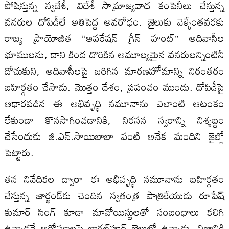
పోషిస్తున్న స్వదేశీ, విదేశీ సామ్రాజ్యవాద కంపెనీలు చేస్తున్న
వనరుల దోపిడీలే అతిపెద్ద అవరోధం. జైలుకు వెళ్ళేంతవరకు
రాజ్య ప్రాయోజిత “ఆపరేషన్‌ గ్రీన్‌ హంట్‌” ఆదివాసీల
భూములను, దాని కింద దొరికిన అమూల్యమైన వనరులన్నింటినీ
దోచుకుని, ఆదివాసీలపై జరిగిన మారణహోమాన్ని నిరంతరం
బహిర్గతం చేసాడు. మొత్తం దేశం, ప్రపంచం ముందు. దోపిడీపై
ఆధారపడిన ఈ అభివృద్ధి నమూనాను ఎలాంటి ఆటంకం
లేకుండా కొనసాగించడానికి, నిరసన స్వరాన్ని నిశ్శబ్దం
చేసేందుకు జి.ఎన్.సాయిబాబా వంటి అనేక మందిని జైల్లో
పెట్టారు.
తన నివేదికల ద్వారా ఈ అభివృద్ధి నమూనాను బహిర్గతం
చేస్తున్న జార్ఖండ్‌కు చెందిన స్వతంత్ర పాత్రికేయుడు రూపేష్
కుమార్ సింగ్ కూడా మావోయిస్టులతో సంబంధాలు కలిగి
ఉన్నాడనే ఆరోపణలపై భాగల్‌పూర్ జైలులో ఉన్నాడు. నిజానికి