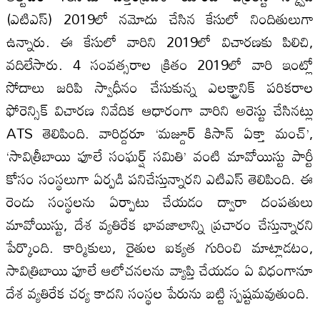
(ఎటిఎస్) 2019లో నమోదు చేసిన కేసులో నిందితులుగా
ఉన్నారు. ఈ కేసులో వారిని 2019లో విచారణకు పిలిచి,
వదిలేసారు. 4 సంవత్సరాల క్రితం 2019లో వారి ఇంట్లో
సోదాలు జరిపి స్వాధీనం చేసుకున్న ఎలక్ట్రానిక్ పరికరాల
ఫోరెన్సిక్ విచారణ నివేదిక ఆధారంగా వారిని అరెస్టు చేసినట్లు
ATS తెలిపింది. వారిద్దరూ ‘మజ్దూర్ కిసాన్ ఏక్తా మంచ్’,
‘సావిత్రీబాయి ఫూలే సంఘర్ష్ సమితి’ వంటి మావోయిస్టు పార్టీ
కోసం సంస్థలుగా ఏర్పడి పనిచేస్తున్నారని ఎటిఎస్ తెలిపింది. ఈ
రెండు సంస్థలను ఏర్పాటు చేయడం ద్వారా దంపతులు
మావోయిస్టు, దేశ వ్యతిరేక భావజాలాన్ని ప్రచారం చేస్తున్నారని
పేర్కొంది. కార్మికులు, రైతుల ఐక్యత గురించి మాట్లాడటం,
సావిత్రిబాయి ఫూలే ఆలోచనలను వ్యాప్తి చేయడం ఏ విధంగానూ
దేశ వ్యతిరేక చర్య కాదని సంస్థల పేరును బట్టి స్పష్టమవుతుంది.