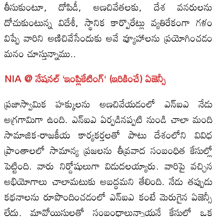
తీసుకుంటూ, దోపిడీ, అణచివేతలకు, దేశ వనరులను
దోచుకుంటున్న విదేశీ, స్థానిక కార్పొరేట్లు వ్యతిరేకంగా గళం
విప్పే వారిని అణిచివేసేందుకు అవే వ్యూహాలను ప్రయోగించడం
మనం చూస్తున్నాము..
NIA
@
నేషనల్
‘
ఇంప్లికేటింగ్
‘
(
ఇరికించే)
ఏజెన్సీ
ప్రజాస్వామిక హక్కులను అణచివేయడంలో ఎన్‌ఐఎ నేడు
అగ్రగామిగా ఉంది. ఎన్‌ఐఎ ఏర్పడినప్పటి నుండి చాలా మంది
సామాజిక-రాజకీయ కార్యకర్తలతో పాటు దేశంలోని వివిధ
ప్రాంతాలలో సామాన్య ప్రజలను తీవ్రవాద సంబంధిత కేసుల్లో
పెట్టింది. వారు నిర్దోషులుగా విడుదలయ్యారు. వారిపై వచ్చిన
అభియోగాలు చాలామటుకు అబద్ధమని తేలింది. నేడు తప్పుడు
కథనాలను రూపొందించడంలో ఎన్‌ఐఎ కంటే మెరుగైన ఏజెన్సీ
లేదు. మావోయిస్టులతో సంబంధాలున్నాయనే కేసుల్లో ఒక