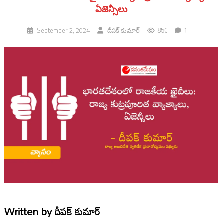
ఏజెన్సీలు
850
1
September 2, 2024
దీపక్ కుమార్
Written by
దీపక్ కుమార్