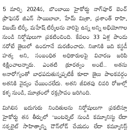
5 మార్చి 2024న, బొంబాయి హైకోర్టు నాగ్‌పూర్ బెంచ్
ప్రొఫెసర్ జిఎన్ సాయిబాబా, హేమ్ మిశ్రా, ప్రశాంత్ రాహి,
విజయ్ టిర్కీ, మహేష్ టిర్కీలను వారిపై ఉన్న అన్ని అభియోగాల
నుండి నిర్దోషులుగా ప్రకటించింది. కేవలం 33 ఏళ్ల పాండు
నరోటే జైలులో ఉండగానే మరణించాడు. నిజానికి ఇది కస్టడీ
హత్య అని, సంబంధిత అధికారులపై విచారణ జరిపి
శిక్షించాలన్నారు. ఎంతటి క్రూరత్వం అంటే.. అతను
అనారోగ్యంతో బాధపడుతున్నప్పటికీ కూడా జైలు పాలకవర్గం
అతనికి వైద్యం చేయించలేదు. అతని జీవితపు చివరి రోజుల్లో
కళ్ళ నుండి, మూత్రంలో రక్తస్రావం జరిగింది.
మిగిలిన ఐదుగురు నిందితులను నిర్దోషులుగా ప్రకటిస్తూ
హైకోర్టు తన తీర్పులో “ఇంటర్నెట్ నుండి కమ్యూనిస్టు లేదా
నక్సలైట్ సాహిత్యాన్ని డౌన్‌లోడ్ చేయడం లేదా కమ్యూనిస్ట్