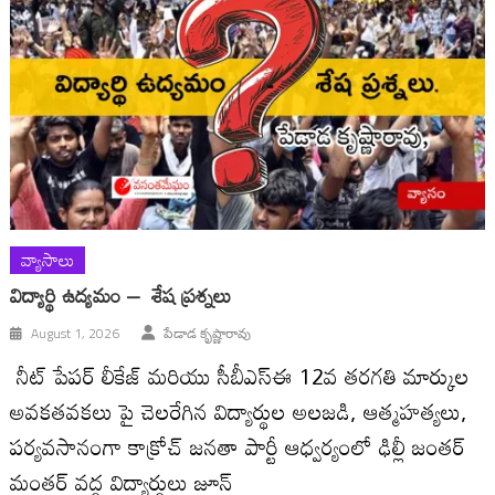
వ్యాసాలు
విద్యార్థి ఉద్యమం – శేష ప్రశ్నలు
August 1, 2026
పేడాడ కృష్ణారావు
నీట్ పేపర్ లీకేజ్ మరియు సీబీఎస్ఈ 12వ తరగతి మార్కుల
అవకతవకలు పై చెలరేగిన విద్యార్థుల అలజడి, ఆత్మహత్యలు,
పర్యవసానంగా కాక్రోచ్ జనతా పార్టీ ఆధ్వర్యంలో ఢిల్లీ జంతర్
మంతర్ వద్ద విద్యార్థులు జూన్