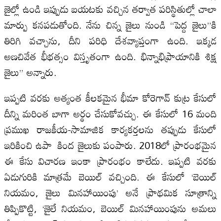
జైల్లో ఉండి ఇప్పుడు బయటకు వచ్చిన తర్వాత పరిస్థితుల్లో చాలా
మార్పు కనపడుతోంది. నేను చిన్న జైలు నుండి “పెద్ద జైలు”కి
తిరిగి వచ్చాను, దీని పరిధి దేశవ్యాప్తంగా ఉంది. ఇక్కడ
అణచివేత భీభత్సం విస్తృతంగా ఉంది. భిన్నాభిప్రాయానికి శిక్ష
జైలు” అన్నారు.
ఇప్పటి వరకు అత్యంత కీలకమైన భీమా కోరెగావ్ కుట్ర కేసులో
దీన్ని మరింత బాగా అర్థం చేసుకోవచ్చు. ఈ కేసులో 16 మంది
ప్రముఖ రాజకీయ-సామాజిక కార్యకర్తలను తప్పుడు కేసులో
ఇరికించి ఉపా కింద జైలుకు పంపారు. 2018లో ప్రారంభమైన
ఈ కేసు విచారణ ఇంకా ప్రారంభం కాలేదు. ఇప్పటి వరకు
ఏడుగురికి మాత్రమే బెయిల్ వచ్చింది. ఈ కేసులో ‘బెయిల్
నియమం, జైలు మినహాయింపు’ అనే ప్రాథమిక సూత్రాన్ని
తిప్పికొట్టి, ‘జైలే నియమం, బెయిల్ మినహాయింపును అమలు