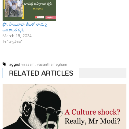
ప్రొ. సాయిబాబా కేసులో లాయర్ల
అవిశ్రాంత కృషి
March 15, 2024
In "వ్యాసాలు"
Tagged
virasam
,
vasanthamegham
RELATED ARTICLES