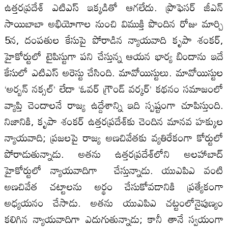
ఉత్తరప్రదేశ్ ఎటిఎస్ ఇక్కడితో ఆగలేదు. ప్రొఫెసర్ జీఎన్
సాయిబాబా అభియోగాల నుంచి విముక్తి పొందిన రోజు మార్చి
5న, దంపతుల కేసుపై పోరాడిన న్యాయవాది కృపా శంకర్,
హైకోర్టులో టైపిస్టుగా పని చేస్తున్న ఆయన భార్య బిందాను ఇదే
కేసులో ఎటిఎస్ అరెస్టు చేసింది. మావోయిస్టులు. మావోయిస్టుల
‘అర్బన్ నక్సల్’ లేదా ‘ఓవర్ గ్రౌండ్ వర్కర్’ కథనం సమాజంలో
వ్యాప్తి చెందాలనే రాజ్య ఉద్దేశాన్ని ఇది స్పష్టంగా చూపిస్తుంది.
నిజానికి, కృపా శంకర్ ఉత్తరప్రదేశ్‌కు చెందిన మానవ హక్కుల
న్యాయవాది; ప్రజలపై రాజ్య అణచివేతకు వ్యతిరేకంగా కోర్టులో
పోరాడుతున్నాడు. అతను ఉత్తరప్రదేశ్‌లోని అలహాబాద్
హైకోర్టులో న్యాయవాదిగా చేస్తున్నాడు. యుఎపిఎ వంటి
అణచివేత చట్టాలను అర్థం చేసుకోవడానికి ప్రత్యేకంగా
అధ్యయనం చేసాడు. అతను యుఎపిఎ చట్టంలోనైపుణ్యం
కలిగిన న్యాయవాదిగా ఎదుగుతున్నాడు; కానీ తానే స్వయంగా