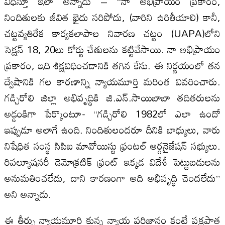
విధిస్తూ ఇలా అన్నాడు – “నా అభిప్రాయం ప్రకారం,
నిందితులకు జీవిత ఖైదు సరిపోదు, (వారిని ఉరితీయాలి) కానీ,
చట్టవ్యతిరేక కార్యకలాపాల నివారణ చట్టం (UAPA)లోని
సెక్షన్ 18, 20లు కోర్టు చేతులను కట్టివేసాయి. నా అభిప్రాయం
ప్రకారం, ఇది శిక్షవిధించడానికి తగిన కేసు. ఈ నిర్ణయంలో తన
ద్వేషానికి గల కారణాన్ని న్యాయమూర్తి మరింత వివరించారు.
గడ్చిరోలి జిల్లా అభివృద్ధికి జి.ఎన్.సాయిబాబా తదితరులను
అడ్డంకిగా పేర్కొంటూ- “గడ్చిరోలి 1982లో ఎలా ఉందో
ఇప్పుడూ అలాగే ఉంది. నిందితులందరూ దీనికి బాధ్యులు, వారు
నిషేధిత సంస్థ సిపిఐ మావోయిస్టు ఫ్రంటల్ ఆర్గనైజేషన్ సభ్యులు.
రివల్యూషనరీ డెమోక్రటిక్ ఫ్రంట్ ఇక్కడ విదేశీ పెట్టుబడులను
అనుమతించలేదు, దాని కారణంగా అది అభివృద్ధి చెందలేదు”
అని అన్నాడు.
ఈ తీర్పు న్యాయమూర్తి కున్న న్యాయ పరిజ్ఞానం కంటే పక్షపాత