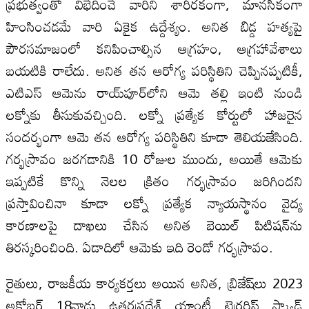
ప్రభుత్వంతో విభేదించే వారిని శారీరకంగా, మానసికంగా
హింసించడమే వారి ఏకైక ఉద్దేశ్యం. అనిత బిడ్డ హత్యపై
పౌరసమాజంలో కనిపించాల్సిన ఆగ్రహం, ఆగ్రహావేశాలు
బయటికి రాలేదు. అనిత తన ఆరోగ్య పరిస్థితిని చెప్పినప్పటికీ,
ఎటిఎస్ ఆమెను రాయ్‌పూర్‌లోని ఆమె తల్లి ఇంటి నుండి
లక్నోకు తీసుకువచ్చింది. లక్నో ప్రత్యేక కోర్టులో హాజరైన
సందర్భంగా ఆమె తన ఆరోగ్య పరిస్థితిని కూడా తెలియజేసింది.
గర్భస్రావం జరగడానికి 10 రోజుల ముందు, అయితే ఆమెకు
ఇప్పటికే కొన్ని నెలల క్రితం గర్భస్రావం జరిగిందని
ప్రస్తావించినా కూడా లక్నో ప్రత్యేక న్యాయస్థానం వైద్య
కారణాలపై దాఖలు చేసిన అనిత బెయిల్ పిటిషన్‌ను
తిరస్కరించింది. ఏడాదిలో ఆమెకు ఇది రెండో గర్భస్రావం.
రైతులు, రాజకీయ కార్యకర్తలు అయిన అనిత, బ్రిజేష్‌లు 2023
అక్టోబర్ 18నాడు ఉత్తరప్రదేశ్ యాంటీ టెర్రరిస్ట్ స్క్వాడ్