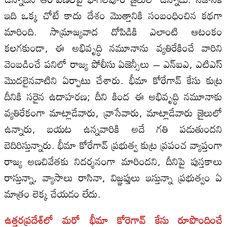
ఇది ఒక్క చోటే కాదు దేశం మొత్తానికి సంబంధించిన కథగా
మారింది. సామ్రాజ్యవాద దోపిడికి ఎలాంటి ఆటంకం
కలగకుండా, ఈ అభివృద్ధి నమూనాను వ్యతిరేకించే వారిని
వెంబడించే పనిలో రాజ్య పోలీసు ఏజెన్సీలు – ఎన్‌ఐ‌ఎ, ఎటి‌ఎస్
మొదలైనవాటిని ఏర్పాటు చేశారు. భీమా కోరేగావ్ కేసు కుట్ర
దీనికి సరైన ఉదాహరణ; దీని కింద ఈ అభివృద్ధి నమూనాకు
వ్యతిరేకంగా మాట్లాడేవారు, వ్రాసేవారు, మాట్లాడేవారు జైలులో
ఉన్నారు, బయట ఉన్నవారికి అదే గతి పడుతుందని
బెదిరిస్తున్నారు. భీమా కోరేగావ్ ప్రభుత్వ కుట్ర ప్రపంచ వ్యాప్తంగా
రాజ్య అణచివేతకు నిదర్శనంగా మారిందని, దీనిపై పుస్తకాలు
రాస్తున్నా, వ్యాసాలు రాసినా, విజ్ఞప్తులు ఇస్తున్నా ప్రభుత్వం ఏ
మాత్రం లెక్క చేయడం లేదు.
ఉత్తరప్రదేశ్‌లో మరో భీమా కోరెగావ్ కేసు రూపొందిం
చే