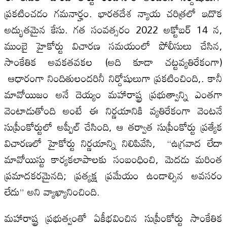
ప్రకటించడం గమనార్హం. భారతదేశ న్యాయ చరిత్రలో ఇదొక
అద్భుతమైన కేసు. గత సంవత్సరం 2022 అక్టోబర్ 14 న,
ముంబై హైకోర్టు విచారణ సమయంలో పోలీసులు చేసిన,
సాంకేతిక అవకతవకల (అది కూడా చట్టవ్యతిరేకంగా)
ఆధారంగా నిందితులందరినీ నిర్దోషులుగా ప్రకటించింది,. కానీ
మావోయిజం అనే దెయ్యం మహారాష్ట్ర ప్రభుత్వాన్ని ఎంతగా
వెంటాడుతోంది అంటే ఈ నిర్ణయానికి వ్యతిరేకంగా వెంటనే
సుప్రీంకోర్టులో అప్పీల్ చేసింది, ఆ తర్వాత సుప్రీంకోర్టు ప్రత్యేక
విచారణలో హైకోర్టు నిర్ణయాన్ని నిలిపివేసి, “ఉగ్రవాద లేదా
మావోయిస్టు కార్యకలాపాలకు సంబంధించి, మెదడు మరింత
ప్రమాదకరమైనది; ప్రత్యక్ష ప్రమేయం ఉండాల్సిన అవసరం
లేదు” అని వ్యాఖ్యానించింది.
మహారాష్ట్ర ప్రభుత్వంతో ఏకీభవించిన సుప్రీంకోర్టు సాంకేతిక