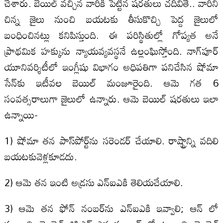
చేశారు. బెయిల్ వచ్చిన వారికి పెట్టిన షరతులు చదివితే.. వారిని
చిన్న జైలు నుంచి బయటకు తీసుకొచ్చి పెద్ద జైలులో
బంధించినట్లు కనిపిస్తుంది. ఈ పరిస్థితుల్లో గోప్యత అనే
ప్రాథమిక హక్కును న్యాయవ్యవస్థనే ఉల్లంఘిస్తోంది. నాగ్‌పూర్
యూనివర్శిటీలో ఇంగ్లీషు విభాగం అధిపతిగా పనిచేసిన షోమా
సేన్‌కు ఇటీవల బెయిల్ మంజూరైంది. ఆమె గత 6
సంవత్సరాలుగా జైలులో ఉన్నారు. ఆమె బెయిల్ షరతులు ఇలా
ఉన్నాయి-
1) షోమా తన పాస్‌పోర్ట్‌‌ను సరెండర్ చేయాలి. రాష్ట్రాన్ని వదిలి
బయటకువెళ్లకూడదు.
2) ఆమె తన ఇంటి అడ్రసు ఎన్‌ఐఎకి తెలియచేయాలి.
3) ఆమె తన ఫోన్ నంబర్‌ను ఎన్‌ఐఎకి ఇవ్వాలి; ఆన్ లో