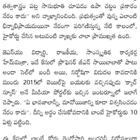
తత్వశాస్త్రం పట్ల సానుభూతి చూపడం ఉపా చట్టం ప్రకారం
నేరం కాదు” అని వ్యాఖ్యానించింది. ప్రభుత్వంతో వున్న ఎలాంటి
భిన్నాభిప్రాయమయినా నేరంగా పరిగణిస్తున్న నేటి కాలంలో,
హైకోర్టు చేసిన అటువంటి వ్యాఖ్యకు చాలా ప్రాముఖ్యత ఉంది.
జెఎన్‌యు విద్యార్థి, రాజకీయ, సాంస్కృతిక కార్యకర్త
హేమ్‌మిశ్రా, ఇదే కేసులో ప్రొఫెసర్‌ జీఎన్‌ సాయిబాబాతో పాటు
అండా సెల్‌లో బందీ అయి, నిర్దోషిగా విడుదల కావడానికి
ముందు 2015లో బెయిల్‌పై బయటకు వచ్చినప్పుడు ‘క్యాచ్‌
న్యూస్‌’ అనే మీడియా పోర్టల్‌కు ఇచ్చిన ఇంటర్వ్యూలో ఇలాగే
చెప్పారు. “ఏ భావజాలాన్నీ, మావోయిజాన్ని కూడా విశ్వసించడం
నేరం కాదు”. దీన్ని అర్థం చేసుకోవడానికి బాంబే హైకోర్టుకు 10
ఏళ్లు పట్టింది.
ఈ కేసులో బాంబే కోర్టు రెండోసారి అందరినీ నిర్దోషులుగా