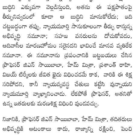
బుద్ధిని ఎక్కువగా వెల్లడిస్తుంది, అతను ఈ పక్షపాతంపై
తీర్పునివ్వడంలో కూడా ఆ బుద్ధిని మానుకోలేదు; ఇది
చట్టబద్ధంగా తప్పు. న్యాయమూర్తి సానుకూలంగా తీర్పు రాస్తున్న
అభివృద్ధి నమూనా; సహజ వనరులను దోచుకోవడం,
ఆదివాసీల మారణహోమం సరైనదని భావించే మానవ వ్యతిరేక
నమూనా. ఈ నమూనాను ప్రపంచానికి బట్టబయలు చేసిన
ప్రొఫెసర్ జిఎన్ సాయిబాబా, హేమ్ మిశ్రా, ప్రశాంత్ రాహి,
విజయ్ టిర్కీలకు జీవిత ఖైదు విధించడమే కాక, వారికి ఈ శిక్ష
సరిపోదని, కానీ న్యాయవ్యవస్థ చేతులు కట్టేసి వున్నాయని
న్యాయమూర్తి వ్యాఖ్యానించాడు. లేకపోతే ప్రొఫెసర్, అతనితో
ఉన్న ఇతరులకు మరణశిక్ష విధించి వుండవచ్చు.
నిజానికి, ప్రొఫెసర్ జిఎన్ సాయిబాబా, హేమ్ మిశ్రా, తదితరులు
అభివృద్ధికి ఆటంకాలు కాదు, రాజ్యాన్ని రక్షించి, పెంచి