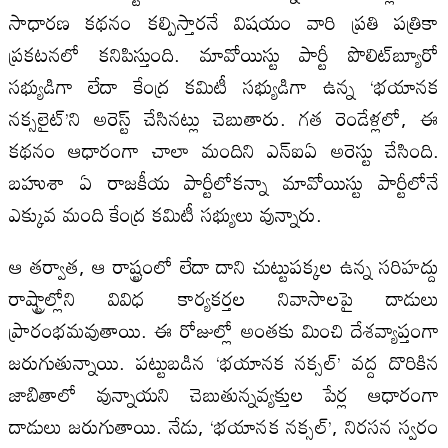
సాధారణ కథనం కల్పిస్తారనే విషయం వారి ప్రతి పత్రికా
ప్రకటనలో కనిపిస్తుంది. మావోయిస్టు పార్టీ పొలిట్‌బ్యూరో
సభ్యుడిగా లేదా కేంద్ర కమిటీ సభ్యుడిగా ఉన్న ‘భయానక
నక్సలైట్’ని అరెస్ట్ చేసినట్లు చెబుతారు. గత రెండేళ్లలో, ఈ
కథనం ఆధారంగా చాలా మందిని ఎన్‌ఐఏ అరెస్టు చేసింది.
బహుశా ఏ రాజకీయ పార్టీలోకన్నా మావోయిస్టు పార్టీలోనే
ఎక్కువ మంది కేంద్ర కమిటీ సభ్యులు వున్నారు.
ఆ తర్వాత, ఆ రాష్ట్రంలో లేదా దాని చుట్టుపక్కల ఉన్న సరిహద్దు
రాష్ట్రాల్లోని వివిధ కార్యకర్తల నివాసాలపై దాడులు
ప్రారంభమవుతాయి. ఈ రోజుల్లో అంతకు మించి దేశవ్యాప్తంగా
జరుగుతున్నాయి. పట్టుబడిన ‘భయానక నక్సల్’ వద్ద దొరికిన
జాబితాలో వున్నాయని చెబుతున్నవ్యక్తుల పేర్ల ఆధారంగా
దాడులు జరుగుతాయి. నేడు, ‘భయానక నక్సల్’, నిరసన స్వరం