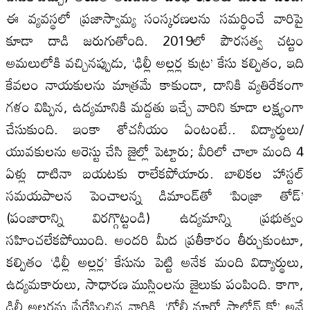
ఈ వ్యవస్థలో ప్రజాస్వామ్య సంస్కరణలను సమర్థించే వారిపై
కూడా దాడి జరుగుతోంది. 2019లో పౌరసత్వ చట్టం
అమలులోకి వచ్చినప్పుడు, ‘ఢిల్లీ అల్లర్ల కుట్ర’ కేసు కల్పితం, ఇది
కేవలం నాయకులను మాత్రమే కాకుండా, దానికి వ్యతిరేకంగా
గళం విప్పిన, ఉద్యమానికి మద్దతు ఇచ్చే వారిని కూడా లక్ష్యంగా
చేసుకుంది. ఇంకా శోచనీయం ఏంటంటే.. విద్యార్థులు/
యువకులను అరెస్టు చేసి జైల్లో పెట్టారు; వీరిలో చాలా మంది 4
ఏళ్లు దాటినా బయటకు రాలేకపోయారు. బాలికల హాస్టల్‌
సమయపాలన పెంచాలన్న డిమాండ్‌తో ‘పింజ్రా తోడ్‌’
(పంజారాన్ని విరగ్గొట్టండి) ఉద్యమాన్ని ప్రభుత్వం
సహించలేకపోయింది. అందరి మీద ప్రతీకారం తీర్చుకుంటూ,
కల్పితం ‘ఢిల్లీ అల్లర్ల’ కేసును పెట్టి అనేక మంది విద్యార్థులు,
ఉద్యమకారులు, సాధారణ ముస్లింలను జైలుకు పంపింది. కాగా,
ఢిల్లీ అల్లర్లను ప్రేరేపించిన వారికి, ‘గోలీ మారో సాలోన్ కో’ అనే