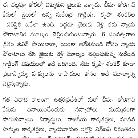
ఈ చట్టపూ కోరల్లో చిక్కుకుని జైలుకు వెళ్ళాడు. భీమా కోరెగావ్‌
కేసులో జైలులో ఉన్న సురేంద్ర గాడ్లింగ్‌, కృపా శంకర్‌‌ల
పరిస్థితి ఒకేలా ఉంది. ఇద్దరూ జైలుకు వెళ్లి తమ న్యాయ
పోరాటానికి మూల్యం చెల్లించుకుంటున్నారు. 6 సంవత్సరాల
క్రితం జిఎన్ సాయిబాబా, యింకా అనేకమంది కోసం న్యాయ
పోరాటాలు చేసి జైలుకు వెళ్లి మూల్యం చెల్లించుకున్న సురేంద్ర
గాడ్లింగ్ విషయంలో ఇదే జరిగింది. నేడు కృపా శంకర్ కూడా
ప్రజాస్వామ్య హక్కులను కాపాడటం కోసం అదే మూల్యాన్ని
చెల్లిస్తున్నాడు.
గత ఏడాది కాలంగా ఉత్తరప్రదేశ్‌లో మరో భీమా కోరెగావ్‌
కేసును బనాయించేందుకు సన్నాహాలు ముమ్మరంగా
సాగుతున్నాయి. విద్యార్థులు, రాజకీయ కార్యకర్తలు, మానవ
హక్కుల కార్యకర్తలు, న్యాయవాదుల ఇళ్లపై ఎన్‌ఐఏ నిరంతరం