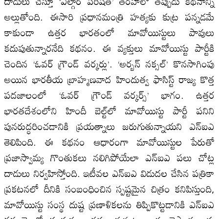
దాడులు చేస్తూ ‘ఎల్గార్ పరిషత్’ తరహాలో తప్పుడు కథనాన్ని
అల్లుతోంది. ఈసారి ప్రధానమంత్రి హత్యకు కుట్ర పన్నడమే
కాకుండా ఉత్తర భారతంలో మావోయిస్టులు పావులు
కదుపుతున్నారనేది కథనం. ఈ వ్యక్తులు మావోయిస్టు పార్టీకి
చెందిన ‘ఓవర్ గ్రౌండ్ వర్కర్లు’. ‘అర్బన్ నక్సల్’ కొనసాగింపు
అయిన భారతీయ బ్రాహ్మణవాద హిందుత్వ ఫాసిస్ట్ రాజ్య కొత్త
పదజాలంలో ‘ఓవర్ గ్రౌండ్ వర్కర్స్’ భాగం. ఉత్తర
భారతదేశంలోని హిందీ బెల్ట్‌లో మావోయిస్టు పార్టీ పనిని
పునరుద్ధరించడానికి ప్రయత్నాలు జరుగుతున్నాయని ఎన్‌ఐఎ
తెలిపింది. ఈ కథనం ఆధారంగా మావోయిస్టుల పేరుతో
ప్రజాస్వామ్య గొంతుకలు నలిగిపోయేలా ఎన్ఐఎ పలు చోట్ల
దాడులు నిర్వహిస్తోంది. ఇటీవల ఎన్‌ఐఎ విడుదల చేసిన పత్రికా
ప్రకటనలో దీనికి సంబంధించిన స్పష్టమైన చిత్రం కనిపిస్తుంది,
మావోయిస్టు సంస్థ దుష్ట ప్రణాళికలను తిప్పికొట్టడానికి ఎన్‌ఐఎ