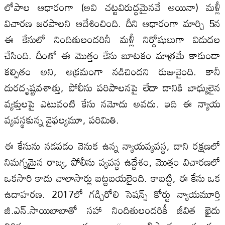
లోపాల ఆధారంగా (అవి చట్టవిరుద్ధమైనవే అయినా) మళ్లీ
విచారణ జరపాలని ఆదేశించింది. దీని ఆధారంగా మార్చి 5న
ఈ కేసులో నిందితులందరినీ మళ్లీ నిర్దోషులుగా విడుదల
చేసింది. దీంతో ఈ మొత్తం కేసు బూటకం మాత్రమే కాకుండా
కల్పితం అని, అక్రమంగా నడిచిందని రుజువైంది. కానీ
దురదృష్టవశాత్తు, పోలీసు పరిపాలనపై లేదా దానికి బాధ్యులైన
వ్యక్తులపై ఎటువంటి కేసు నమోదు అవదు. ఇది ఈ న్యాయ
వ్యవస్థకున్న వైఫల్యమూ, పరిమితి.
ఈ కేసును నడపడం వెనుక ఉన్న న్యాయవ్యవస్థ, దాని రక్షణలో
నిమగ్నమైన రాజ్య, పోలీసు వ్యవస్థ ఉద్దేశం, మొత్తం విచారణలో
ఒకసారి కాదు చాలాసార్లు బట్టబయలైంది. కాబట్టి, ఈ కేసు ఒక
ఉదాహరణ. 2017లో గడ్చిరోలి సెషన్స్ కోర్టు న్యాయమూర్తి
జి.ఎన్.సాయిబాబాతో సహా నిందితులందరికీ జీవిత ఖైదు