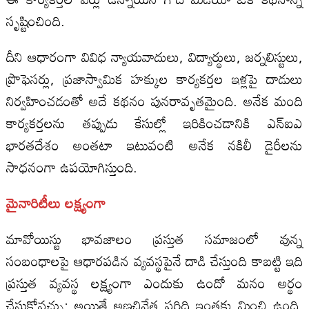
సృష్టించింది.
దీని ఆధారంగా వివిధ న్యాయవాదులు, విద్యార్థులు, జర్నలిస్టులు,
ప్రొఫెసర్లు, ప్రజాస్వామిక హక్కుల కార్యకర్తల ఇళ్లపై దాడులు
నిర్వహించడంతో అదే కథనం పునరావృతమైంది. అనేక మంది
కార్యకర్తలను తప్పుడు కేసుల్లో ఇరికించడానికి ఎన్‌ఐఎ
భారతదేశం అంతటా ఇటువంటి అనేక నకిలీ డైరీలను
సాధనంగా ఉపయోగిస్తుంది.
మైనారిటీలు
లక్ష్యంగా
మావోయిస్టు భావజాలం ప్రస్తుత సమాజంలో వున్న
సంబంధాలపై ఆధారపడిన వ్యవస్థపైనే దాడి చేస్తుంది కాబట్టి ఇది
ప్రస్తుత వ్యవస్థ లక్ష్యంగా ఎందుకు ఉందో మనం అర్థం
చేసుకోవచ్చు; అయితే అణచివేత పరిధి ఇంతకు మించి ఉంది.