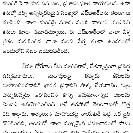
మందికి పైగా పౌర సమాజం, ప్రజాసంఘాల నాయకులను ఉపా
కేసుల్లో చేర్చి ఆశ్చర్యకరమైన సంఖ్యలో ఎఫ్‌ఐఆర్‌లను తెలంగాణ
చూసింది. చాలా మందిపై మూడు నుంచి నాలుగు యుఎపిఎ
కేసులు కూడా నమోదయ్యాయి. ఈ ఎఫ్‌ఐఆర్‌లలో చాలా ఏళ్ల
క్రితం మరణించిన చాలా మంది పేర్లు కూడా ఉండడంతో
అందులోని నిజం బయటపడింది.
భీమా కోరేగావ్ కేసు మాదిరిగానే, దేశవ్యాప్తంగా ప్రసిద్ధ
ఉద్యమకారులు, మేధావులపై తప్పుడు కేసులను
రూపొందించడానికి భారత ప్రధానిని హత్య చేయడానికి కుట్ర
పన్నుతున్నట్లు ఆరోపించిన కొన్ని అనుమానాస్పద లేఖలను
ఎన్‌ఐఎ ఉపయోగించింది. అదే తరహాలో తెలంగాణలో కొత్త
కథ అల్లారు. అరెస్టయిన మావోయిస్టు నాయకుడి వద్ద ఒక డైరీ
దొరికిందని, అందులో చాలా ముఖ్యమైన సమాచారంతో పాటు
ఈ కార్యకర్తల పేర్లు ఉన్నాయని గోది మీడియా ఒక కథనాన్ని