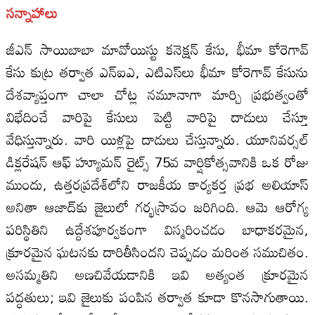
సన్నాహాలు
జీఎన్ సాయిబాబా మావోయిస్టు కనెక్షన్ కేసు, భీమా కోరెగావ్
కేసు కుట్ర తర్వాత ఎన్‌ఐఎ, ఎటిఎస్‌లు భీమా కోరెగావ్ కేసును
దేశవ్యాప్తంగా చాలా చోట్ల నమూనాగా మార్చి ప్రభుత్వంతో
విభేదించే వారిపై కేసులు పెట్టి వారిపై దాడులు చేస్తూ
వేధిస్తున్నారు. వారి యిళ్లపై దాడులు చేస్తున్నారు. యూనివర్సల్
డిక్లరేషన్ ఆఫ్ హ్యూమన్ రైట్స్ 75వ వార్షికోత్సవానికి ఒక రోజు
ముందు, ఉత్తరప్రదేశ్‌లోని రాజకీయ కార్యకర్త ప్రభ అలియాస్
అనితా ఆజాద్‌కు జైలులో గర్భస్రావం జరిగింది. ఆమె ఆరోగ్య
పరిస్థితిని ఉద్దేశపూర్వకంగా విస్మరించడం బాధాకరమైన,
క్రూరమైన ఘటనకు దారితీసిందని చెప్పడం మరింత సముచితం.
అసమ్మతిని అణచివేయడానికి ఇవి అత్యంత క్రూరమైన
పద్ధతులు; ఇవి జైలుకు పంపిన తర్వాత కూడా కొనసాగుతాయి.