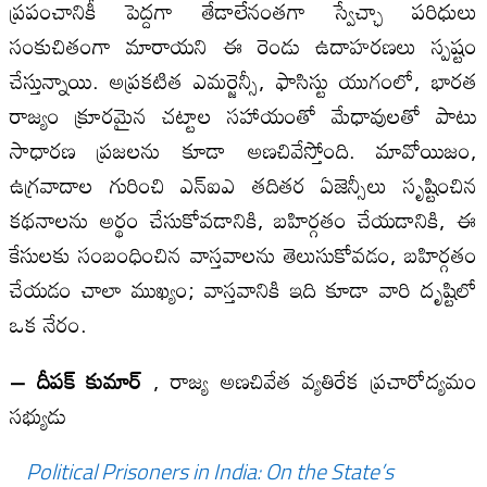
ప్రపంచానికీ పెద్దగా తేడాలేనంతగా స్వేచ్ఛా పరిధులు
సంకుచితంగా మారాయని ఈ రెండు ఉదాహరణలు స్పష్టం
చేస్తున్నాయి. అప్రకటిత ఎమర్జెన్సీ, ఫాసిస్టు యుగంలో, భారత
రాజ్యం క్రూరమైన చట్టాల సహాయంతో మేధావులతో పాటు
సాధారణ ప్రజలను కూడా అణచివేస్తోంది. మావోయిజం,
ఉగ్రవాదాల గురించి ఎన్‌ఐఎ తదితర ఏజెన్సీలు సృష్టించిన
కథనాలను అర్థం చేసుకోవడానికి, బహిర్గతం చేయడానికి, ఈ
కేసులకు సంబంధించిన వాస్తవాలను తెలుసుకోవడం, బహిర్గతం
చేయడం చాలా ముఖ్యం; వాస్తవానికి ఇది కూడా వారి దృష్టిలో
ఒక నేరం.
– దీపక్ కుమార్
, రాజ్య అణచివేత వ్యతిరేక ప్రచారోద్యమం
సభ్యుడు
Political Prisoners in India: On the State’s