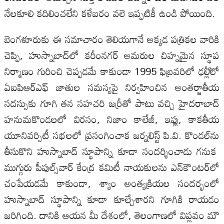
నేలకూలి కదిలించలేని కళేబరం వలె ఇప్పటికీ ఉండి పోయింది.
బెంగళూరుకు ఈ సమాచారం తెలియగానే అక్కడ పత్రికల వారికి
చెప్పి, హుస్నాబాద్‌లో కరీంనగర్‌ అమరుల చిహ్నమైన స్థూప
నిర్మాణం గురించి చెప్పడమే కాకుండా 1995 ఫిబ్రవరిలో ఢల్లీిలో
ఏఐపిఆర్‌ఎఫ్‌ జాతుల సమస్యపై నిర్వహించిన అంతర్జాతీయ
సదస్సుకు గూగి తన సహచరి జర్రీతో పాటు వచ్చి హైదరాబాద్‌
హనుమకొండలలో విరసం, నిజాం కాలేజీ, ఇఫ్లు, కాకతీయ
యూనివర్సిటీ సభలలో ప్రసంగించాక జర్నలిస్ట్‌ పి.వి. కొండల్‌ను
తీసుకొని హుస్నాబాద్‌ స్థూపాన్ని కూడా సందర్శించాడు గనుక
ముగ్గురు పీపుల్స్‌వార్‌ కేంద్ర కమిటీ నాయకులను ఎన్‌కౌంటర్‌లో
చంపేయడమే కాకుండా, శ్యాం అంత్యక్రియల సందర్భంలో
హుస్నాబాద్‌ స్థూపాన్ని కూడా కూల్చేశారని గూగికి రాయడం
జరిగింది. దానికి ఆయన మీ దేశంలో, తెలంగాణలో విప్లవం మౌ