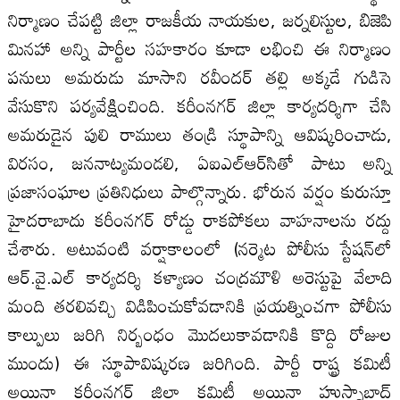
నిర్మాణం చేపట్టి జిల్లా రాజకీయ నాయకుల, జర్నలిస్టుల, బిజెపి
మినహా అన్ని పార్టీల సహకారం కూడా లభించి ఈ నిర్మాణం
పనులు అమరుడు మాసాని రవీందర్‌ తల్లి అక్కడే గుడిసె
వేసుకొని పర్యవేక్షించింది. కరీంనగర్‌ జిల్లా కార్యదర్శిగా చేసి
అమరుడైన పులి రాములు తండ్రి స్థూపాన్ని ఆవిష్కరించాడు,
విరసం, జననాట్యమండలి, ఏఐఎల్‌ఆర్‌సితో పాటు అన్ని
ప్రజాసంఘాల ప్రతినిధులు పాల్గొన్నారు. భోరున వర్షం కురుస్తూ
హైదరాబాదు కరీంనగర్‌ రోడ్డు రాకపోకలు వాహనాలను రద్దు
చేశారు. అటువంటి వర్షాకాలంలో (నర్మెట పోలీసు స్టేషన్‌లో
ఆర్‌.వై.ఎల్‌ కార్యదర్శి కళ్యాణం చంద్రమౌళి అరెస్టుపై వేలాది
మంది తరలివచ్చి విడిపించుకోవడానికి ప్రయత్నించగా పోలీసు
కాల్పులు జరిగి నిర్బంధం మొదలుకావడానికి కొద్ది రోజుల
ముందు) ఈ స్థూపావిష్కరణ జరిగింది. పార్టీ రాష్ట్ర కమిటీ
అయినా కరీంనగర్‌ జిల్లా కమిటీ అయినా హుస్నాబాద్‌