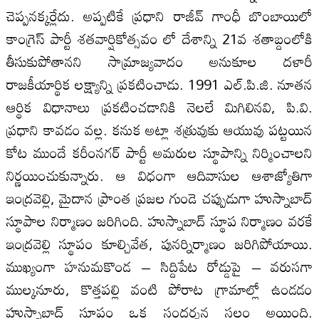
చెప్పనక్కర్లేదు. అప్పటికే ప్రధాని రాజీవ్‌ గాంధీ బొంబాయిలో
కాంగ్రెస్‌ పార్టీ శతవార్షికోత్సవం లో దేశాన్ని 21వ శతాబ్దంలోకి
తీసుకుపోతానని సామ్రాజ్యవాదం అనుకూల దళారీ
రాజకీయార్థిక లక్ష్యాన్ని ప్రకటించాడు. 1991 ఎల్‌.పి.జి. నూతన
ఆర్థిక విధానాలు ప్రకటించడానికి నెలలే మిగిలినవి, పి.వి.
ప్రధాని కావడం వల్ల. కనుక అట్లా శత్రువుకు ఆయువు పట్టయిన
కోట ముందే కరీంనగర్‌ పార్టీ అమరుల స్థూపాన్ని నిర్మించాలని
నిర్ణయించుకున్నారు. ఆ విధంగా ఆదివాసుల ఆశాజ్యోతిగా
ఇంద్రవెల్లి, మైదాన ప్రాంత ప్రజల గుండె చప్పుడుగా హుస్నాబాద్‌
స్థూపాల నిర్మాణం జరిగింది. హుస్నాబాద్‌ స్థూప నిర్మాణం వరకే
ఇంద్రవెల్లి స్థూపం కూల్చివేత, పునర్నిర్మాణం జరిగిపోయాయి.
ముఖ్యంగా హనుమకొండ – సిద్దిపేట రోడ్డుపై – వరుసగా
ముల్కనూరు, కొత్తపల్లి వంటి పోరాట గ్రామాల్లో ఉండడం
హుస్నాబాద్‌ స్థూపం ఒక సందర్శన స్థలం అయింది.