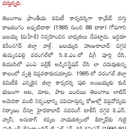
వస్తున్నది.
తెలంగాణ ప్రాంతీయ కమిటీ కార్యదర్శిగా కామ్రేడ్‌ దగ్గు
రాజలింగం అప్పటిదాకా (1985 నుంచి 88 దాకా) గోపగాని
ఐలయ్య (మహేశ్‌) నిర్వహించిన బాధ్యతలు చేపట్టాడు. ఇద్దరూ
కరీంనగర్‌ జిల్లా వాళ్లే. ఐలయ్యది హుజురాబాద్‌ దగ్గర
తుమ్మనపల్లి వరంగల్‌లో సి.కె.ఎం.లో డిగ్రీ పూర్తి చేసి,
కెయుసిలో ఎంఏ పబ్లిక్‌ అడ్మినిస్ట్రేషన్‌ చేసి లా చదువుతున్న
కాలంలో వృత్తి విప్లవకారుడయ్యాడు. 1985 లో వరంగల్‌ జిల్లా
కమిటీకి ఎన్నికైన జిల్లా కార్యదర్శి పులి అంజయ్యకు కుడి
భుజంగా ఆట, మాట, పాట బందయి తెలంగాణ లాటిన్‌
అమెరికా వంటి నిర్బంధాన్ని చవిచూస్తున్న రోజుల్లో విప్లవోద్యమ
నిర్మాణం చేస్తూ హైదరాబాద్‌ నవరంగ్‌ టాకీస్‌ దగ్గర కె.ఎస్‌.
వ్యాస్‌, అనురాగ్‌ శర్మల నాయకత్వంలో కిడ్నాప్‌కు గురై
‘మిస్సింగ్‌’ కేసుగా జస్టిస్‌ టి.ఎల్‌.ఎన్‌. రెడ్డి కమిషన్‌ (1990-91)