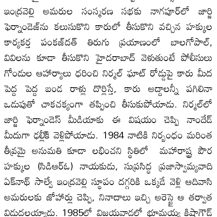
ఇంద్రవెల్లి అమరుల సంస్మరణ సభకు నాగపూర్‌లో జార్జి
ఫెర్నాండెజ్‌ను కలుసుకొని కారులో తీసుకొని వచ్చిన హక్కుల
కార్యకర్త పంకజ్‌దత్‌ తిరుగు ప్రయాణంలో బాలగోపాల్‌,
వివిలను కూడా తీసుకొని హైదరాబాద్‌ వెళుతుంటే పోలీసులు
గోండుల ఆహార్యాలు ధరించి నిర్మల్‌ ఘాట్‌ రోడ్డుపై కారు మీద
పెద్ద పెద్ద బండ రాళ్లు దొర్లిస్తే, కారు అద్దాలన్నీ పగిలినా
ఒడుపుతో చాకచక్యంగా తప్పించి తీసుకుపోయాడు. నిర్మల్‌లో
జార్జి ఫెర్నాండెస్‌ మీడియాకు ఈ విషయం చెప్పి నాందేడ్‌
మీదుగా ఢల్లీికి వెళ్లిపోయాడు. 1984 నాటికి నిర్బంధం మరింత
తీవ్రమై అనుమతి కూడా లభించని స్థితిలో మహారాష్ట్ర పౌర
హక్కుల (సిడిఆర్‌ఓ) నాయకుడు, సుప్రసిద్ధ ప్రజాస్వామ్యవాది
ఏక్‌నాథ్‌ సాల్వే ఇంద్రవెల్లి స్థూపం దగ్గరికి ఒక్కడే వెళ్లి ఆదివాసి
అమరులకు జోహార్లు చెప్పి, నినాదాలు ఇచ్చి అరెస్టై ఆ తర్వాత
విడుదలయ్యాడు. 1985లో విజయవాడలో భూమయ్య కిష్టాగౌడ్‌