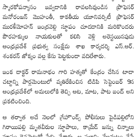
స్మారకోపన్యాసం ఇవ్వడానికి రావలసివుండిన ప్రొఫెసర్‌
మనోరంజన్‌ మొహంతీ, కాకతీయ యూనివర్సిటీ ప్రొఫెసర్‌
మురళీమోహన్‌ ఇంద్రవెల్లి స్థూపం చూడడానికి మరికొందరు
పౌరహక్కుల నాయకులతో కలిసి వెళ్లి అరెస్టయినపుడు
ఆంధ్రప్రదేశ్‌ ప్రభుత్వ సంక్షేమ శాఖ కార్యదర్శి ఎస్‌.ఆర్‌.
శంకరన్‌ జోక్యం వల్ల కేసు పెట్టకుండా వదిలేశారు.
ఇంక డాక్టర్‌ రామనాథం గారి హత్యతో కేంద్రం చేసిన టాడా
చట్టాన్ని పార్లమెంటులో వ్యతిరేకించిన టిడిపి సెప్టెంబర్‌ 9న
ఆంధ్రప్రదేశ్‌లో అమలులోకి తెచ్చి ఆట, మాట, పాట బంద్‌ అని
ప్రకటించింది.
ఆ తర్వాత అదే నెలలో గ్రేహౌండ్స్‌ పోలీసులు పైడిపల్లిలోని
గిరాయిపల్లి మృతవీరుల స్థూపాలు, కామ్రేడ్‌ జన్ను చిన్నాలు
స్థూపం డైనమెట్లతో పేల్చి వేశారు. ఆ స్థలాన్ని నేలమట్టం చేస్తే