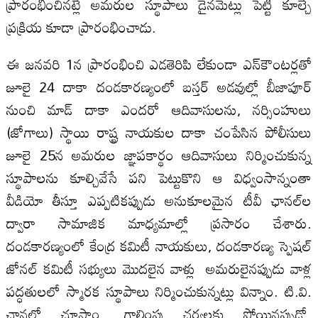
ప్రారంభించినట్లే అమరుల స్థూపాలు డైనమెట్లు పెట్టి కూల్చే
ప్రక్రియ కూడా ప్రారంభించాడు.
ఈ జనవరి 1న ప్రారంభించి ఎడతెరిపి లేకుండా ఎన్‌కౌంటర్లతో
జూలై 24 దాకా దండకారణ్యంలో బస్తర్‌ అడవుల్లో బీజాపూర్‌
నుంచి మాడ్‌ దాకా ఎందరో ఆదివాసులను, నర్సింహులు
(జోగాలు) స్థాయి రాష్ట్ర నాయకుల దాకా చంపేసిన పోలీసులు
జూలై 25న అమరుల జ్ఞాపకార్థం ఆదివాసులు నిర్మించుకున్న
స్థూపాలను కూల్చివేసే పని పెట్టుకొని ఆ విధ్వంసాన్నంతా
వీడియో తీస్తూ ఎప్పటికప్పుడు అనుకూలమైన టీవీ ఛానల్‌ల
ద్వారా సామాజిక మాధ్యమాల్లో ప్రసారం చేశారు.
దండకారణ్యంలో కేంద్ర కమిటీ నాయకులు, దండకారణ్య స్పెషల్‌
జోనల్‌ కమిటీ సభ్యులు మొదలైన వాళ్లు అమరులైనప్పుడు వాళ్ల
పద్ధతులలో స్మారక స్థూపాలు నిర్మించుకున్నట్లు విన్నాం. టి.వి.
ఛానల్లో చూసాం. గాలింపు చర్యలకు పోయినప్పుడో,