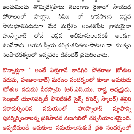
ఇంచుమించు తొమ్మిదేళ్లపాటు తెలంగాణ రైతాంగ సాయుధ
పోరాటంలో పాల్గొని, సిపిఐ లో కొనసాగిన విప్లవ
సానుభూతిపరుడుగా మేర మల్లేశం అంతకపేట గ్రామమైనా
హుస్నాబాద్‌ లోనే విప్లవ అభిమానులందరికీ అండగా
ఉండేవాడు. ఆయన స్వీయ చరిత్ర-కవితలు-పాటలు డా. ముత్యం
సంపాదకత్వంలో అన్నవరం దేవేందర్‌ ప్రచురించాడు.
కొన్నాళ్లుగా ` అంటే ఏళ్లుగానే తాడిగిరి పోతరాజు (కోతుల
నడుమ, హుజురాబాద్‌) మరణం సందర్భంలో కూడా అమరుడు
(కోతుల నడుమ) వీరస్వామి (ఆర్‌.ఎస్‌.యు. రాష్ట్ర అధ్యక్షుడు,
సెంట్రల్‌ యూనివర్సిటీ పొలిటికల్‌ సైన్స్‌ రీసెర్చ్‌ స్కాలర్‌) తల్లిని
పరామర్శించిన సమయంలో హుస్నాబాద్‌ స్థూపాన్ని
పునర్నిర్మించాలన్న ప్రతిపాదన నలుగురిలో చర్చనీయాంశమైంది.
అప్పటినుండే అనుకూల సమయాలనుకునే ప్రతి సందర్భంలో