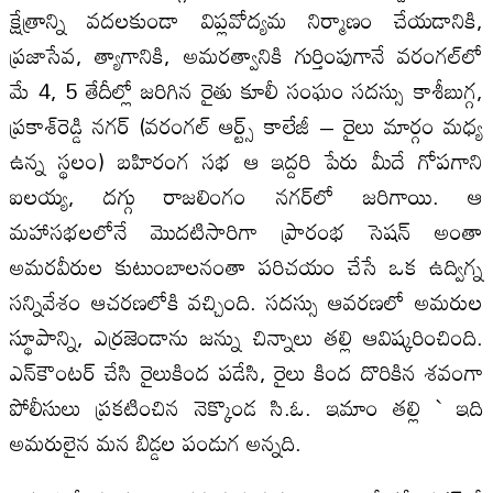
క్షేత్రాన్ని వదలకుండా విప్లవోద్యమ నిర్మాణం చేయడానికి,
ప్రజాసేవ, త్యాగానికి, అమరత్వానికి గుర్తింపుగానే వరంగల్‌లో
మే 4, 5 తేదీల్లో జరిగిన రైతు కూలీ సంఘం సదస్సు కాశీబుగ్గ,
ప్రకాశ్‌రెడ్డి నగర్‌ (వరంగల్‌ ఆర్ట్స్‌ కాలేజీ – రైలు మార్గం మధ్య
ఉన్న స్థలం) బహిరంగ సభ ఆ ఇద్దరి పేరు మీదే గోపగాని
ఐలయ్య, దగ్గు రాజలింగం నగర్‌లో జరిగాయి. ఆ
మహాసభలలోనే మొదటిసారిగా ప్రారంభ సెషన్‌ అంతా
అమరవీరుల కుటుంబాలనంతా పరిచయం చేసే ఒక ఉద్విగ్న
సన్నివేశం ఆచరణలోకి వచ్చింది. సదస్సు ఆవరణలో అమరుల
స్థూపాన్ని, ఎర్రజెండాను జన్ను చిన్నాలు తల్లి ఆవిష్కరించింది.
ఎన్‌కౌంటర్‌ చేసి రైలుకింద పడేసి, రైలు కింద దొరికిన శవంగా
పోలీసులు ప్రకటించిన నెక్కొండ సి.ఓ. ఇమాం తల్లి ` ఇది
అమరులైన మన బిడ్డల పండుగ అన్నది.