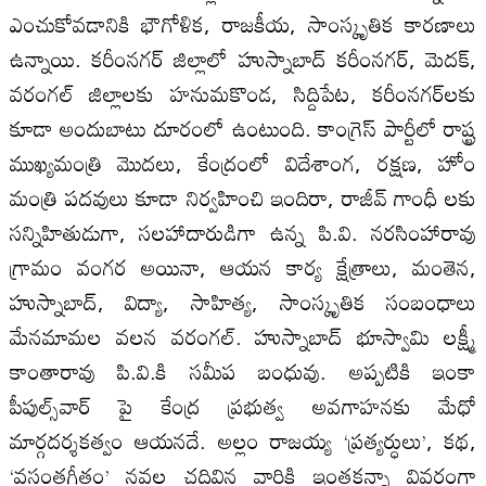
ఎంచుకోవడానికి భౌగోళిక, రాజకీయ, సాంస్కృతిక కారణాలు
ఉన్నాయి. కరీంనగర్‌ జిల్లాలో హుస్నాబాద్‌ కరీంనగర్‌, మెదక్‌,
వరంగల్‌ జిల్లాలకు హనుమకొండ, సిద్దిపేట, కరీంనగర్‌లకు
కూడా అందుబాటు దూరంలో ఉంటుంది. కాంగ్రెస్‌ పార్టీలో రాష్ట్ర
ముఖ్యమంత్రి మొదలు, కేంద్రంలో విదేశాంగ, రక్షణ, హోం
మంత్రి పదవులు కూడా నిర్వహించి ఇందిరా, రాజీవ్‌ గాంధీ లకు
సన్నిహితుడుగా, సలహాదారుడిగా ఉన్న పి.వి. నరసింహారావు
గ్రామం వంగర అయినా, ఆయన కార్య క్షేత్రాలు, మంతెన,
హుస్నాబాద్‌, విద్యా, సాహిత్య, సాంస్కృతిక సంబంధాలు
మేనమామల వలన వరంగల్‌. హుస్నాబాద్‌ భూస్వామి లక్ష్మీ
కాంతారావు పి.వి.కి సమీప బంధువు. అప్పటికి ఇంకా
పీపుల్స్‌వార్‌ పై కేంద్ర ప్రభుత్వ అవగాహనకు మేధో
మార్గదర్శకత్వం ఆయనదే. అల్లం రాజయ్య ‘ప్రత్యర్ధులు’, కథ,
‘వసంతగీతం’ నవల చదివిన వారికి ఇంతకన్నా వివరంగా