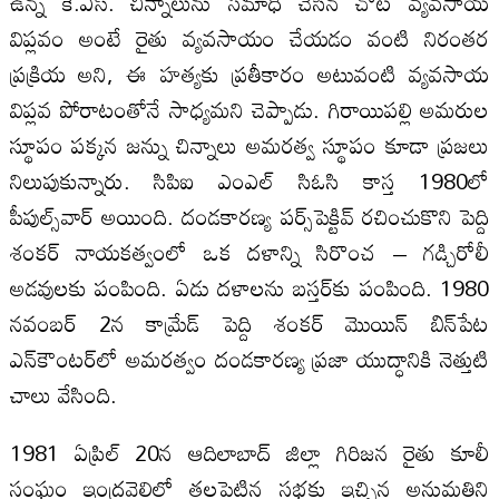
ఉన్న కె.ఎస్‌. చిన్నాలును సమాధి చేసిన చోట వ్యవసాయ
విప్లవం అంటే రైతు వ్యవసాయం చేయడం వంటి నిరంతర
ప్రక్రియ అని, ఈ హత్యకు ప్రతీకారం అటువంటి వ్యవసాయ
విప్లవ పోరాటంతోనే సాధ్యమని చెప్పాడు. గిరాయిపల్లి అమరుల
స్థూపం పక్కన జన్ను చిన్నాలు అమరత్వ స్థూపం కూడా ప్రజలు
నిలుపుకున్నారు. సిపిఐ ఎంఎల్‌ సిఓసి కాస్త 1980లో
పీపుల్స్‌వార్‌ అయింది. దండకారణ్య పర్స్‌పెక్టివ్‌ రచించుకొని పెద్ది
శంకర్‌ నాయకత్వంలో ఒక దళాన్ని సిరొంచ – గడ్చిరోలీ
అడవులకు పంపింది. ఏడు దళాలను బస్తర్‌కు పంపింది. 1980
నవంబర్‌ 2న కామ్రేడ్‌ పెద్ది శంకర్‌ మొయిన్‌ బిన్‌పేట
ఎన్‌కౌంటర్‌లో అమరత్వం దండకారణ్య ప్రజా యుద్ధానికి నెత్తుటి
చాలు వేసింది.
1981 ఏప్రిల్‌ 20న ఆదిలాబాద్‌ జిల్లా గిరిజన రైతు కూలీ
సంఘం ఇంద్రవెల్లిలో తలపెట్టిన సభకు ఇచ్చిన అనుమతిని