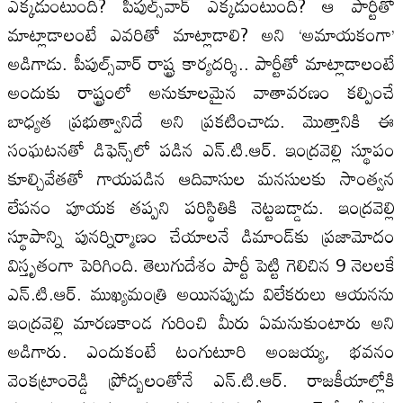
ఎక్కడుంటుంది? పీపుల్స్‌వార్‌ ఎక్కడుంటుంది? ఆ పార్టీతో
మాట్లాడాలంటే ఎవరితో మాట్లాడాలి? అని ‘అమాయకంగా’
అడిగాడు. పీపుల్స్‌వార్‌ రాష్ట్ర కార్యదర్శి.. పార్టీతో మాట్లాడాలంటే
అందుకు రాష్ట్రంలో అనుకూలమైన వాతావరణం కల్పించే
బాధ్యత ప్రభుత్వానిదే అని ప్రకటించాడు. మొత్తానికి ఈ
సంఘటనతో డిఫెన్స్‌లో పడిన ఎన్‌.టి.ఆర్‌. ఇంద్రవెల్లి స్థూపం
కూల్చివేతతో గాయపడిన ఆదివాసుల మనసులకు సాంత్వన
లేపనం పూయక తప్పని పరిస్థితికి నెట్టబడ్డాడు. ఇంద్రవెల్లి
స్థూపాన్ని పునర్నిర్మాణం చేయాలనే డిమాండ్‌కు ప్రజామోదం
విస్తృతంగా పెరిగింది. తెలుగుదేశం పార్టీ పెట్టి గెలిచిన 9 నెలలకే
ఎన్‌.టి.ఆర్‌. ముఖ్యమంత్రి అయినప్పుడు విలేకరులు ఆయనను
ఇంద్రవెల్లి మారణకాండ గురించి మీరు ఏమనుకుంటారు అని
అడిగారు. ఎందుకంటే టంగుటూరి అంజయ్య, భవనం
వెంకట్రాంరెడ్డి ప్రోద్బలంతోనే ఎన్‌.టి.ఆర్‌. రాజకీయాల్లోకి