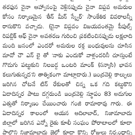
తరఫున చైనా ఆహ్వానంపై వెళ్లినప్పుడు చైనా విప్లవ అమరుల
కోసం నిర్మాణమైన ‘తీన్‌ మీన్‌ స్క్వేర్‌’ సాంకేతిక వివరాలన్నీ
రాసుకొని వచ్చాడు. (చైనా విప్లవం విజయవంతమై పీపుల్స్‌
రిపబ్లిక్‌ ఆఫ్‌ చైనా అవతరణ గురించి ప్రకటించినప్పుడు లక్షలాది
మంది జనంలో ఎందరో అమరుల రక్త బంధువులను చూసిన
మావో చౌ ఎన్‌ లై తో ‘నాకు ఎందుకో వాళ్లందరినీ చూస్తుంటే
గొడుగు పట్టుకుని నిలబడ్డ ఒంటరి మాంక్‌ (సన్యాసి) భావన
కలుగుతున్నద’ని తాత్వికంగా మాట్లాడారు.) ఇంద్రవెల్లి కాల్పులు
జరిగిన చోటనే టిన్‌ రేకులతో చిన్న ఒక గది కట్టుకొని
ఏడాదిన్నర పాటు దగ్గరుండి ఇంద్రవెల్లి స్థూపం 83 అడుగుల
ఎత్తుతో నిర్మాణం చేయించారు గంజి రామారావు గారు. ఈ
ఏడాదిన్నర కాలంలో ఆయన ఆదిలాబాద్‌, నిజామాబాదు
జిల్లాలో జరిగిన ఎన్నో రైతు కూలీ సంఘం పోరాటాలలో కూడా
పాల్గొని నిజామాబాదు జైల్లో కూడా కొన్ని రోజులు నిర్బంధాన్ని