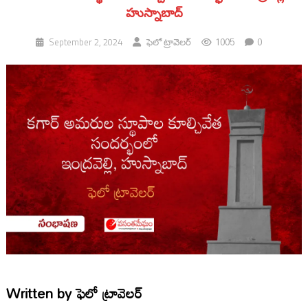
హుస్నాబాద్
1005
0
September 2, 2024
ఫెలో ట్రావెలర్
Written by
ఫెలో ట్రావెలర్