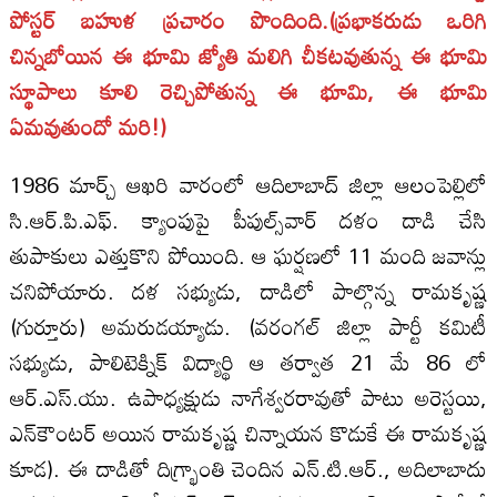
పోస్టర్‌ బహుళ ప్రచారం పొందింది.(ప్రభాకరుడు ఒరిగి
చిన్నబోయిన ఈ భూమి జ్యోతి మలిగి చీకటవుతున్న ఈ భూమి
స్థూపాలు కూలి రెచ్చిపోతున్న ఈ భూమి, ఈ భూమి
ఏమవుతుందో మరి!)
1986 మార్చ్‌ ఆఖరి వారంలో ఆదిలాబాద్‌ జిల్లా ఆలంపెల్లిలో
సి.ఆర్‌.పి.ఎఫ్‌. క్యాంపుపై పీపుల్స్‌వార్‌ దళం దాడి చేసి
తుపాకులు ఎత్తుకొని పోయింది. ఆ ఘర్షణలో 11 మంది జవాన్లు
చనిపోయారు. దళ సభ్యుడు, దాడిలో పాల్గొన్న రామకృష్ణ
(గుర్తూరు) అమరుడయ్యాడు. (వరంగల్‌ జిల్లా పార్టీ కమిటీ
సభ్యుడు, పాలిటెక్నిక్‌ విద్యార్థి ఆ తర్వాత 21 మే 86 లో
ఆర్‌.ఎస్‌.యు. ఉపాధ్యక్షుడు నాగేశ్వరరావుతో పాటు అరెస్టయి,
ఎన్‌కౌంటర్‌ అయిన రామకృష్ణ చిన్నాయన కొడుకే ఈ రామకృష్ణ
కూడ). ఈ దాడితో దిగ్భ్రాంతి చెందిన ఎన్‌.టి.ఆర్‌., అదిలాబాదు