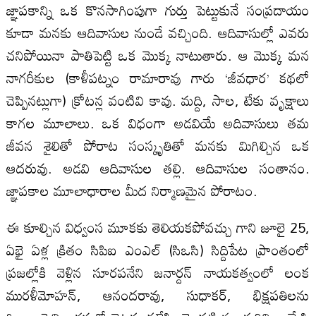
జ్ఞాపకాన్ని ఒక కొనసాగింపుగా గుర్తు పెట్టుకునే సంప్రదాయం
కూడా మనకు ఆదివాసుల నుండే వచ్చింది. ఆదివాసుల్లో ఎవరు
చనిపోయినా పాతిపెట్టి ఒక మొక్క నాటుతారు. ఆ మొక్క మన
నాగరీకుల (కాళీపట్నం రామారావు గారు ‘జీవధార’ కథలో
చెప్పినట్లుగా) క్రోటన్ల వంటివి కావు. మద్ది, సాల, టేకు వృక్షాలు
కాగల మూలాలు. ఒక విధంగా అడవియే అదివాసులు తమ
జీవన శైలితో పోరాట సంస్కృతితో మనకు మిగిల్చిన ఒక
ఆదరువు. అడవి ఆదివాసుల తల్లి. ఆదివాసుల సంతానం.
జ్ఞాపకాల మూలాధారాల మీద నిర్మాణమైన పోరాటం.
ఈ కూల్చిన విధ్వంస మూకకు తెలియకపోవచ్చు గాని జూలై 25,
ఏభై ఏళ్ల క్రితం సిపిఐ ఎంఎల్‌ (సిఒసి) సిద్దిపేట ప్రాంతంలో
ప్రజల్లోకి వెళ్లిన సూరపనేని జనార్దన్‌ నాయకత్వంలో లంక
మురళీమోహన్‌, ఆనందరావు, సుధాకర్‌, భిక్షపతిలను