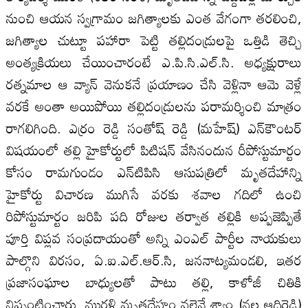
నుంచి ఆయన స్వగ్రామం జగిత్యాలకు ఎంత వేగంగా తరలించి,
జగిత్యాల చుట్టూ పహారా పెట్టి తల్లిదండ్రులపై ఒత్తిడి తెచ్చి
అంత్యక్రియలు చేయించారంటే ఎ.పి.సి.ఎల్‌.సి. అధ్యక్షురాలు
రత్నమాల ఆ వ్యాన్‌ వెనుకనే ప్రయాణం చేసి వెళ్లినా ఆమె వెళ్లే
వరకే అంతా అయిపోయి తల్లిదండ్రులను పరామర్శించి మాత్రం
రాగలిగింది. ఎర్రం రెడ్డి సంతోష్‌ రెడ్డి (మహేష్‌) ఎన్‌కౌంటర్‌
విషయంలో తల్లి హైకోర్టులో పిటిషన్‌ వేసినందున రీపోస్టుమార్టం
కోసం రామగుండం ఎన్‌టిపిసి ఆసుపత్రిలో మృతదేహాన్ని
హైకోర్టు విచారణ ముగిసే వరకు శవాల గదిలో ఉంచి
రిపోస్టుమార్టం జరిపి పది రోజుల తర్వాత తల్లికి అప్పజెప్పితే
పూర్తి విప్లవ సంప్రదాయంతో అన్ని ఎంఎల్‌ పార్టీల నాయకులు
పాల్గొని విరసం, ఏ.ఐ.ఎల్‌.ఆర్‌.సి, జననాట్యమండలి, ఇతర
ప్రజాసంఘాల బాధ్యులతో పాటు తల్లి, కాళోజీ చితికి
నిప్పంటించారు. మురళి మృతదేహం వలెనే శ్యాం (నల్ల ఆదిరెడ్డి)