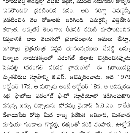
గిరాయిపెల్లి అడవుల్లో చెట్లకు కట్టేసి, మొదటి నలుగురిని కాల్చేసి
‘ఎన్‌కౌంటర్‌’ ప్రకటించిన దినం. అది సరిగ్గా ఎమర్జెన్సీ
ప్రకటించిన నెల రోజులకు జరిగింది. ఎమర్జెన్సీ ఎత్తివేసిన
తర్వాత, అప్పటికే తెలంగాణ రీజినల్‌ కమిటీ రూపొందించిన
విప్లవానికి బాట వెలుగులో ప్రజాపంథాను అమలు చేస్తూ,
జగిత్యాల జైత్రయాత్ర విప్లవ భూసంస్కరణలు చేపట్టి జన్ను
చిన్నాలు నాయకత్వంలో వరంగల్‌ జిల్లాకు విస్తరించినప్పుడు
పైడిపల్లి (వరంగల్‌ పరిసర గ్రామం)లో ఈ గిరాయిపల్లి
మృతవీరుల స్థూపాన్ని కె.ఎస్‌. ఆవిష్కరించాడు. అది 1979
అక్టోబర్‌ 17న. ఆ మర్నాడు అంటే అక్టోబర్‌ 18న, ఆ ఆవిష్కరణ
సభ ఫొటోలు వరంగల్‌ ఫొటో స్టూడియోలో కడిగించుకొని
వస్తున్న జన్ను చిన్నాలును పోచమ్మ మైదాన్‌ సి.కె.ఎం. కాలేజీ
దేశాయిపేట రోడ్డు మీద రాజ్య ప్రేరేపిత అతివాద, మితవాద
మాఫియా గుండాలు గొడ్డళ్లు, కత్తులతో నరికి చంపారు. ఊళ్లోనే