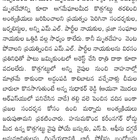
మృతదేహాన్ని కూడా ఆగమేఘాలమీద కొత్తగట్టు తరలించి
అంత్యక్రియలు జరిపించాలని ప్రయత్నం పెరిగినా సందర్శకుల,
జర్నలిస్టుల, అన్ని ఎమ్‌.ఎల్‌. పార్టీల నాయకుల, ప్రజా సంఘాల
నాయకుల ఒత్తిడి వల్ల సాధ్యం కాలేదు. కానీ మృతదేహం వెంట
పోవాలని ప్రయత్నించిన ఎమ్‌.ఎల్‌. పార్టీల నాయకులను విరసం
ప్రతినిధితో పాటు జమ్మికుంటలో అరెస్ట్‌ చేసి రాత్రి దాకా కూడా
వదలలేదు. కొత్తగట్టులో అన్ని వైపుల నుంచి వాహనాల్లో
మాత్రమే కాకుండా అడ్డంపడి కాలిబాటన వచ్చేవాళ్లు చీమల
బారులా కొనసాగుతుంటే అన్న సుధాకర్‌ రెడ్డి (ఆయనా మొదలు
ఆర్‌ఎస్‌యులో పనిచేసిన వాడే) తల్లి వలె పెంచిన వదిన ఇంకా
ప్రజల సందర్శన కోసం ఉంచి మర్నాడు అంత్యక్రియలు
జరుపుతామని ప్రకటించారు. హనుమకొండ కరీంనగర్‌ రోడ్డు
మీద ఉన్న కొత్తగట్టు వైపు పోయే బస్సుకు, ఎస్‌.పి. ఆఫీసు దగ్గరే
అనుమానితులను దించేయడానికి భారీ పోలీసు బందోబస్తు