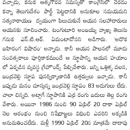
వచ్చాడు, కనుక ఆత్మగౌరవ సమస్యతో కాంగ్రెస్‌లో చేరడం
కన్నా తెలుగుదేశం పార్టీ పెట్టడానికి అనుకూల సమయమని
సత్యనారాయణ ద్వయంగా పిలుచుకునే ఆయన సలహాదారులు
ఆయనకు సూచించారు. టంగుటూరి అంజయ్య వ్యాఖ్య తెలుసు
గనుక ఎన్‌.టి.ఆర్‌. ఏమంటాడోనని అడిగారు. ‘అదొక
బహిరంగ విషాదం’ అన్నాడు. కానీ ఆయన పాలనలో మూడు
సంవత్సరాలు పూర్తికాకముందే ఆ స్థూపాన్ని ఆయన హయాం
లో ఏర్పడిన వ్యవస్థ గ్రేహౌండ్స్‌ పేల్చివేశారు. ఇన్ని ఒత్తిళ్ళ వలన,
ఇంద్రవెల్లి స్థూప పునర్నిర్మాణానికి ఉత్తర్వులు ఇచ్చాడు. కానీ
ఇప్పుడు మనం చూస్తున్న ఇంద్రవెల్లి స్థూపం 83 అడుగులు లేదు.
చాలా చిన్నది. అట్లాగే స్థూపానికి ఎర్ర రంగు బదులు తెల్ల రంగు
వేశారు. అయినా 1986 నుంచి 90 ఏప్రిల్‌ 20 దాకా ఏప్రిల్‌
నెల ఆరంభం నుంచి నిషేధాజ్ఞలు విధించి ఎవరిని అక్కడికి
అనుమతించలేదు. మళ్లీ 1990 ఏప్రిల్‌ 20న మాత్రమే దాదాపు