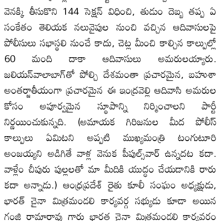
వెనక్కి తీసుకొని 144 సెక్షన్‌ విధించి, తుడుం దెబ్బ తప్ప ఏ
సంకేతం తెలియక నలువైపుల నుంచి వచ్చిన ఆదివాసులపై
పోలీసులు సభాస్థలి నుంచే కాదు, చెట్ల మీంచి కాల్చిన కాల్పుల్లో
60 మంది దాకా ఆదివాసులు అమరులయ్యారు.
జలియన్‌వాలాబాగ్‌తో పోల్చి దేశమంతా ప్రచారమైన, బహుశా
అంతర్జాతీయంగా ప్రచారమైన ఈ ఇంద్రవెల్లి ఆదివాసి అమరుల
కోసం అపూర్వమైన స్థూపాన్ని నిర్మించాలని పార్టీ
నిర్ణయించుకున్నది. (అమాయక గిరిజనుల మీద పోలీస్‌
కాల్పులు ఏమిటని అప్పటి ముఖ్యమంత్రి టంగుటూరి
అంజయ్యని అడిగితే వాళ్ల వెనుక పీపుల్స్‌వార్‌ ఉన్నదట కదా.
వాళ్లేం చీపురు పుల్లలతో మా మీదికి యుద్ధం చేయడానికి రారు
కదా అన్నాడు.) ఆంధ్రప్రదేశ్‌ రైతు కూలీ సంఘం అధ్యక్షుడు,
భారత్‌ చైనా మిత్రమండలి కార్యవర్గ సభ్యుడు కూడా అయిన
గంజి రామారావు గారు భారత చైనా మిత్రమండలి కార్యవర్గం