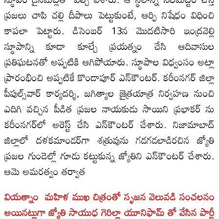
ప్రజలు చాపి చల్లి దీపాలు పెట్టుకుంటే, ఆర్పి నిషేధం విధించి
కాపలా పెట్టారు. డిసెంబర్‌ 13న మొదటిసారి ఇంద్రవెల్లి
స్థూపాన్ని కూడా కూల్చే ప్రయత్నం చేసి ఆదివాసుల
ప్రతిఘటనతో అప్పటికి ఆగిపోయారు. స్థూపాల విధ్వంసం అట్లా
ప్రారంభించి అప్పటికే కొండాపూర్‌ ఎన్‌కౌంటర్‌. కరీంనగర్‌ జిల్లా
పీపుల్స్‌వార్‌ కార్యదర్శి, జగిత్యాల జైత్రయాత్ర నిర్వహణ నుంచి
ఎదిగి వచ్చిన పీడిత ప్రజల నాయకుడు సాయిని ప్రభాకర్‌ ను
కరీంనగర్‌లో అరెస్ట్‌ చేసి ఎన్‌కౌంటర్‌ చేశారు. నిజామాబాద్‌
జిల్లాలో దళకమాండర్‌గా శత్రువును గడగడలాడిరచిన జ్యోతి
ప్రజల గుండెల్లో గూడు కట్టుకున్న జ్యోతిని ఎన్‌కౌంటర్‌ చేశారు.
ఆమె అమరత్వం తర్వాత
వియత్నాం మహిళ ముఖ చిత్రంతో సృజన వెలువడి సంచలనం
అయినట్లుగా జ్యోతి సాయుధ గెరిల్లా యూనిఫామ్‌ తో వేసిన పార్టీ