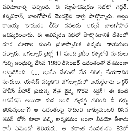
చవిచూడాల్సి వచ్చింది. ఈ స్థూపావిష్కరణ సభలో గద్దర్‌,
కన్నబిరాన్‌, బాలగోపాల్‌ మొదలైన వాళ్లు పాల్గొన్నారు. అల్లం
రాజయ్య ‘కొమురం భీమ్‌’ నవలను అక్కడే బాలగోపాల్‌
ఆవిష్కరించాడు. ఈ ఆవిష్కరణ సభలో పాల్గొనడానికి దేశంలో
దూర దూరాల నుంచి ప్రజాస్వామిక ఉద్యమ నాయకులు
వచ్చారు. బగల్పూర్‌ జైల్లో 11 మంది ఖైదీల కళ్ళలోకి సూదులు
గుచ్చి అంధుల్ని చేసిన 1980 డిసెంబర్‌ ఉదంతంతో దేశమంతా
అట్టుడికింది. (… ఇంకేం దేశంలో నేర చికిత్స చేయడానికి
సూదులు, యాసిడ్‌ పట్టుకొని భగల్పూరులో బయల్దేరాడు డాక్టర్‌
పోలీస్‌ బీహార్‌ ప్రభుత్వ నేత్ర వైద్య గౌరవ సర్జన్‌! ఈ కంటి
ఆపరేషన్‌ అయినా మన ఇంటి వ్యవస్థ గురించి నీ కళ్ళు
తెరిపిస్తుందా?) ఆ ఉదంతంపై శోధించి డాక్యుమెంటరీ తీసిన
తపన్‌ బోస్‌ కూడా వచ్చి కార్యక్రమం అంతా వీడియో తీశాడు
కానీ ఏమైందో తెలియదు. ఆ తర్వాత సంవత్సరం 83లో