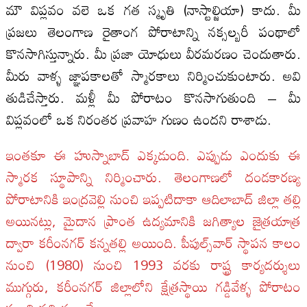
మౌ విప్లవం వలె ఒక గత స్మృతి (నాస్టాల్జియా) కాదు. మీ
ప్రజలు తెలంగాణ రైతాంగ పోరాటాన్ని నక్సల్బరీ పంథాలో
కొనసాగిస్తున్నారు. మీ ప్రజా యోధులు వీరమరణం చెందుతారు.
మీరు వాళ్ళ జ్ఞాపకాలతో స్మారకాలు నిర్మించుకుంటారు. అవి
తుడిచేస్తారు. మళ్లీ మీ పోరాటం కొనసాగుతుంది – మీ
విప్లవంలో ఒక నిరంతర ప్రవాహ గుణం ఉందని రాశాడు.
ఇంతకూ ఈ హుస్నాబాద్‌ ఎక్కడుంది. ఎప్పుడు ఎందుకు ఈ
స్మారక స్థూపాన్ని నిర్మించారు. తెలంగాణలో దండకారణ్య
పోరాటానికి ఇంద్రవెల్లి నుంచి ఇప్పటిదాకా ఆదిలాబాద్‌ జిల్లా తల్లి
అయినట్లు, మైదాన ప్రాంత ఉద్యమానికి జగిత్యాల జైత్రయాత్ర
ద్వారా కరీంనగర్‌ కన్నతల్లి అయింది. పీపుల్స్‌వార్‌ స్థాపన కాలం
నుంచి (1980) నుంచి 1993 వరకు రాష్ట్ర కార్యదర్శులు
ముగ్గురు, కరీంనగర్‌ జిల్లాలోని క్షేత్రస్థాయి గడ్డివేళ్ళ పోరాటం