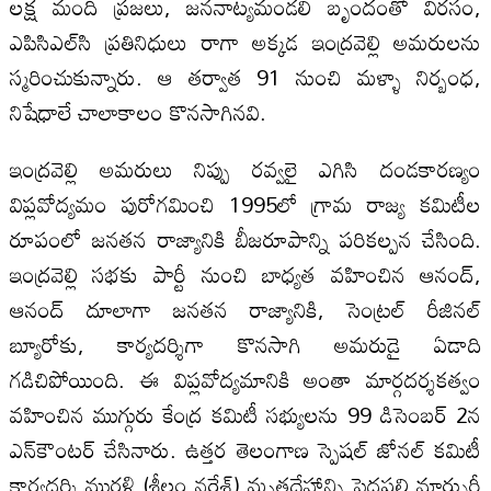
లక్ష మంది ప్రజలు, జననాట్యమండలి బృందంతో విరసం,
ఎపిసిఎల్‌సి ప్రతినిధులు రాగా అక్కడ ఇంద్రవెల్లి అమరులను
స్మరించుకున్నారు. ఆ తర్వాత 91 నుంచి మళ్ళా నిర్బంధ,
నిషేధాలే చాలాకాలం కొనసాగినవి.
ఇంద్రవెల్లి అమరులు నిప్పు రవ్వలై ఎగిసి దండకారణ్యం
విప్లవోద్యమం పురోగమించి 1995లో గ్రామ రాజ్య కమిటీల
రూపంలో జనతన రాజ్యానికి బీజరూపాన్ని పరికల్పన చేసింది.
ఇంద్రవెల్లి సభకు పార్టీ నుంచి బాధ్యత వహించిన ఆనంద్‌,
ఆనంద్‌ దూలాగా జనతన రాజ్యానికి, సెంట్రల్‌ రీజినల్‌
బ్యూరోకు, కార్యదర్శిగా కొనసాగి అమరుడై ఏడాది
గడిచిపోయింది. ఈ విప్లవోద్యమానికి అంతా మార్గదర్శకత్వం
వహించిన ముగ్గురు కేంద్ర కమిటీ సభ్యులను 99 డిసెంబర్‌ 2న
ఎన్‌కౌంటర్‌ చేసినారు. ఉత్తర తెలంగాణ స్పెషల్‌ జోనల్‌ కమిటీ
కార్యదర్శి మురళి (శీలం నరేశ్‌) మృతదేహాన్ని పెద్దపల్లి మార్చురీ