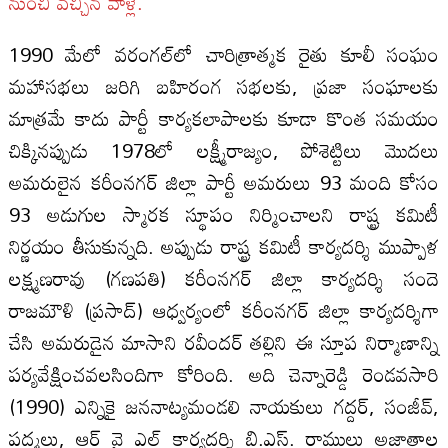
నుంచి వచ్చిన వాళ్లే.
1990 మేలో వరంగల్‌లో చారిత్రాత్మక రైతు కూలీ సంఘం
మహాసభలు జరిగి బహిరంగ సభలకు, ప్రజా సంఘాలకు
మాత్రమే కాదు పార్టీ కార్యకలాపాలకు కూడా కొంత సమయం
చిక్కినప్పుడు 1978లో లక్ష్మీరాజ్యం, పోశెట్టిలు మొదలు
అమరులైన కరీంనగర్‌ జిల్లా పార్టీ అమరులు 93 మంది కోసం
93 అడుగుల స్మారక స్థూపం నిర్మించాలని రాష్ట్ర కమిటీ
నిర్ణయం తీసుకున్నది. అప్పుడు రాష్ట్ర కమిటీ కార్యదర్శి ముప్పాళ
లక్ష్మణరావు (గణపతి) కరీంనగర్‌ జిల్లా కార్యదర్శి సందె
రాజమౌళి (ప్రసాద్‌) ఆధ్వర్యంలో కరీంనగర్‌ జిల్లా కార్యదర్శిగా
చేసి అమరుడైన మాసాని రవీందర్‌ తల్లిని ఈ స్తూప నిర్మాణాన్ని
పర్యవేక్షించవలసిందిగా కోరింది. అది చెన్నారెడ్డి రెండవసారి
(1990) ఎన్నికై జననాట్యమండలి నాయకులు గద్దర్‌, సంజీవ్‌,
పద్మలు, ఆర్‌ వై ఎల్‌ కార్యదర్శి బి.ఎస్‌. రాములు అజ్ఞాతాల