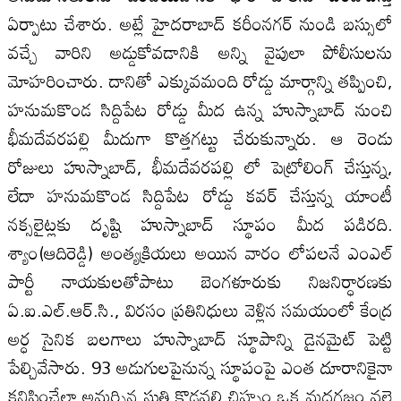
ఏర్పాటు చేశారు. అట్లే హైదరాబాద్‌ కరీంనగర్‌ నుండి బస్సులో
వచ్చే వారిని అడ్డుకోవడానికి అన్ని వైపులా పోలీసులను
మోహరించారు. దానితో ఎక్కువమంది రోడ్డు మార్గాన్ని తప్పించి,
హనుమకొండ సిద్దిపేట రోడ్డు మీద ఉన్న హుస్నాబాద్‌ నుంచి
భీమదేవరపల్లి మీదుగా కొత్తగట్టు చేరుకున్నారు. ఆ రెండు
రోజులు హుస్నాబాద్‌, భీమదేవరపల్లి లో పెట్రోలింగ్‌ చేస్తున్న,
లేదా హనుమకొండ సిద్దిపేట రోడ్డు కవర్‌ చేస్తున్న యాంటీ
నక్సలైట్లకు దృష్టి హుస్నాబాద్‌ స్థూపం మీద పడిరది.
శ్యాం(ఆదిరెడ్డి) అంత్యక్రియలు అయిన వారం లోపలనే ఎంఎల్‌
పార్టీ నాయకులతోపాటు బెంగళూరుకు నిజనిర్ధారణకు
ఏ.ఐ.ఎల్‌.ఆర్‌.సి., విరసం ప్రతినిధులు వెళ్లిన సమయంలో కేంద్ర
అర్ధ సైనిక బలగాలు హుస్నాబాద్‌ స్థూపాన్ని డైనమైట్‌ పెట్టి
పేల్చివేసారు. 93 అడుగులపైనున్న స్థూపంపై ఎంత దూరానికైనా
కనిపించేలా అమర్చిన సుత్తి కొడవలి చిహ్నం ఒక మదగజం వలె