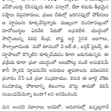
ఎన్‌కౌంటర్లు చేసినప్పుడు తిరిగి వస్తూనో, లేదా తమకు తీవ్రమైన
నష్టాలు విప్లవకారులు, ప్రజల చేతుల్లో జరిగినప్పుడో పోలీసులు
ఆ స్థూపలను కూల్చివేస్తున్నారు. ముఖ్యంగా దండకారణ్యంలో
మావోయిస్టుల ఏరివేత పేరుతో అప్రకటిత యుద్ధంలో
పాల్గొంటున్న వివిధ కేంద్ర, రాష్ట్ర అర్ధ సైనిక బలగాలు,
సాల్వాజూడుంకు మరో రూపంలో డి.ఆర్‌.జి., బస్తర్‌ ఫైటర్స్‌ ఈ
స్థూపాలలో కొన్నిటిని కూల్చివేయడం కూడా జరుగుతున్నది. ఈ
ప్రక్రియ కూడా ప్రజా యుద్ధంలో ఆటుపోట్లు వంటి అనుభవమే
కానీ స్మారక స్థూపమనేది అమరుల జ్ఞాపకాలను పదిలపరిచి
ప్రచారం చేసే ఒక ప్రజా సంప్రదాయం. కనుక ఈ జూలై 25కు
దండకారణ్య పోరాటాన్ని తెలంగాణ బొడ్డు తాడుతో కలిపే
సంబంధమేమన్నా ఉందా? అని అనిపించింది.
మన అందరి మూలాలు అడవిలో, ఆదివాసుల్లో ఉన్నట్లుగానే