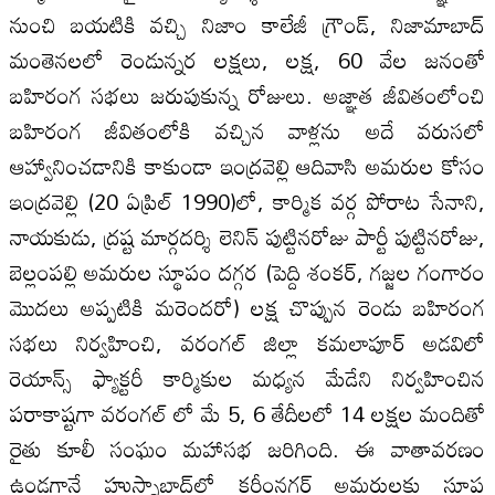
నుంచి బయటికి వచ్చి నిజాం కాలేజీ గ్రౌండ్‌, నిజామాబాద్‌
మంతెనలలో రెండున్నర లక్షలు, లక్ష, 60 వేల జనంతో
బహిరంగ సభలు జరుపుకున్న రోజులు. అజ్ఞాత జీవితంలోంచి
బహిరంగ జీవితంలోకి వచ్చిన వాళ్లను అదే వరుసలో
ఆహ్వానించడానికి కాకుండా ఇంద్రవెల్లి ఆదివాసి అమరుల కోసం
ఇంద్రవెల్లి (20 ఏప్రిల్‌ 1990)లో, కార్మిక వర్గ పోరాట సేనాని,
నాయకుడు, ద్రష్ట మార్గదర్శి లెనిన్‌ పుట్టినరోజు పార్టీ పుట్టినరోజు,
బెల్లంపల్లి అమరుల స్థూపం దగ్గర (పెద్ది శంకర్‌, గజ్జల గంగారం
మొదలు అప్పటికి మరెందరో) లక్ష చొప్పున రెండు బహిరంగ
సభలు నిర్వహించి, వరంగల్‌ జిల్లా కమలాపూర్‌ అడవిలో
రెయాన్స్‌ ఫ్యాక్టరీ కార్మికుల మధ్యన మేడేని నిర్వహించిన
పరాకాష్టగా వరంగల్‌ లో మే 5, 6 తేదీలలో 14 లక్షల మందితో
రైతు కూలీ సంఘం మహాసభ జరిగింది. ఈ వాతావరణం
ఉండగానే హుస్నాబాద్‌లో కరీంనగర్‌ అమరులకు స్థూప