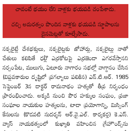
చావంటే భయం లేని వాళ్లకు భయపడి చంపేశాడు.
చచ్చి అమరత్వం పొందిన వాళ్లకు భయపడి స్థూపాలను
డైనమెట్లతో కూల్చేసాడు.
నక్సలైట్లే దేశభక్తులు, నక్సలైట్లకు జోహార్లు, నక్సలైట్లు నాతో
చేతులు కలిపితే ఢల్లీి ఎర్రకోటపై ఎర్రజెండా ఎగరవేస్తానని
నర్సంపేట, ములుగు, ఏటూరు నాగారం సభల్లో వాగ్దానం చేసిన
(విప్లవకారుల దృష్టిలో ప్రగల్బాలు పలికిన) ఎన్‌.టి.ఆర్‌. 1985
సెప్టెంబర్‌ 3న డాక్టర్‌ రామనాథం హత్యతో తీవ్ర నిర్బంధం
ప్రారంభించాడు. అక్కడి నుంచి పౌర హక్కుల సంఘం, ప్రజా
సంఘాల నాయకుల హత్యలను, టాడా ప్రయోగాన్ని, మిస్సింగ్‌
కేసులను (కొడవటి సుదర్శన్‌ ఆర్‌.వై.ఎల్‌. కార్యకర్త) కె.ఎస్‌.
వ్యాస్‌ నాయకత్వంలో కుఖ్యాతి వహించిన గ్రేహౌండ్స్‌ను