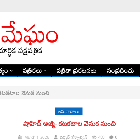
్యం
పత్రికలు
పత్రికా ప్రకటనలు
సంప్రదించు
- కటకటాల వెనుక నుంచి
అనువాదాలు
షాహిద్ అజ్మీ- కటకటాల వెనుక నుంచి
483
0
March 1, 2026
వర్నన్ గోన్సాల్విస్