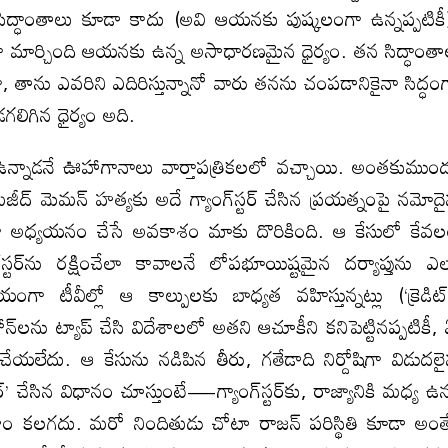
్ధాంతాలు కూడా కాదు (అవి ఆయనకు పుష్కలంగా ఉన్నప్పటికీ
గా మార్చింది ఆయనకు ఉన్న అసాధారణమైన ధైర్యం. తన సిద్ధాంత
, తాను ఎవరిని ఎదిరిస్తున్నానో వారు తనను చంపడానికైనా సిద్ధం
గలిగిన ధైర్యం అది.
ర్ ఉన్నాడనే ఊహాగానాలు వార్తాపత్రికలలో వచ్చాయి. అంతకుముం
ీద్ మెమన్ హత్యకు అదే గ్యాంగ్‌స్టర్ చేసిన ప్రయత్నంపై నమోద
తంగా అధ్యయనం చేసే అవకాశం మాకు దొరికింది. ఆ కేసులో కేవ
్టర్‌ను రక్షించేలా కావాలనే లోపభూయిష్టమైన దర్యాప్తును ఎ
టీవీల్లో ఆ కాల్పులకు బాధ్యత వహిస్తున్నట్లు (‘క్రెడిట్
ఫోన్‌లను ట్యాప్ చేసి విదేశాలలో అతని ఆచూకీని కనిపెట్టినప్పటికీ,
 చేయలేదు. ఆ కేసును నడిపిన తీరు, గతేడాది నిర్దోషిగా విడుదల
’ చేసిన విధానం చూస్తుంటే—గ్యాంగ్‌స్టర్‌కు, రాజ్యానికి మధ్య ఉన
 కలగదు. మరో నిందితుడు చోటా రాజన్ పరిస్థితి కూడా అంత