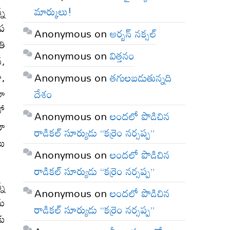
మార్కులు!
్న
ుప
Anonymous
on
అర్బన్ నక్సల్
తి
Anonymous
on
విత్తనం
న,
ా,
Anonymous
on
తగులబడుతున్నది
లా
దేశం
లో
Anonymous
on
లందలో పొడిచిన
దా
రాడికల్ సూర్యుడు “కర్రెం నర్సప్ప”
లు
Anonymous
on
లందలో పొడిచిన
రాడికల్ సూర్యుడు “కర్రెం నర్సప్ప”
్న
Anonymous
on
లందలో పొడిచిన
ను
రాడికల్ సూర్యుడు “కర్రెం నర్సప్ప”
కు