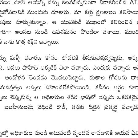
ారణం చూపి ఆయన్ని నన్ను కలవనివ్వకుండా నిరాకరించిన A
కోవడానికి ముందుకు దూకారు. మా కళ్లు క్షణకాలం కలిసాయ
లకరింపులు మార్చుకున్నాం. ఆ యువకుడి ముఖంలో కనిపించిన
కసారిగా అలసట నుండి ఉపశమనం పొందేలా చేశాయి. ముం
నాకు కొత్త శక్తిని ఇచ్చాయి.
ళ్ళీ విచారణ కోసం లోపలికి తీసుకువెళ్తున్నప్పుడు, అక్
ది. అసలు షాహిద్ అక్కడికి ఎలా వచ్చాడు, ఎందుకు వచ్చాడు అ
టు ఆందోళన చెందడం మొదలుపెట్టారు. మతాల గోడలను దా
మనస్తత్వం అస్సలు సహించలేకపోయింది, కనీసం అర్థం కూ
ప్పలు చెప్పుకున్న ఆ అధికారుల శరీర భాషలో ఇప్పుడు ఒకరకమ
 బలహీనులను వేధించే రౌడీ, తనకు దీటైన ప్రత్యర్థి వచ్చాడ
ప్పట్లో అధికారుల నుండి అటువంటి స్పందన రావడానికి ఆయన ఏ