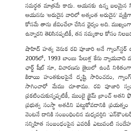
సమర్థత మాత్రమే కాదు. ఆయనకు ఉన్న బలమైన సిద
ఆయనను ‘అరుదైన వారిలో అత్యంత అరుదైన’ వ్యక్తి
కోసమే తాను జీవించేలా చేసిన ధైర్యం అది. ముఖ్యంగా
ఉన్నారని తెలిసినప్పటికీ, తన నమ్మకాల కోసం నిలబడ
షాహిద్ హత్య వెనుక రవి పూజారి అనే గ్యాంగ్‌స్ట
2005లో, 1993 బాంబు పేలుళ్ల కేసు న్యాయవాది మజ
ఛార్జ్‌ షీట్ నూ, విచారణను జైలులో ఉండి నిశి
కిరాయి హంతకులపైనే దృష్టి సారించడం, గ్యాంగ్‌స
సాగించారో మేము చూశాము. రవి పూజారి స్వయంగా 
ప్రకటించుకున్నప్పటికీ, ముంబై క్రైమ్ బ్రాంచ్ అతని 
ప్రభుత్వ సంస్థా అతడిని పట్టుకోవడానికి ప్రయత్నం
వెంటనే దానికి సంబంధించిన మధ్యవర్తిని ‘ఎన్‌కౌంటర్
సన్నిహిత సంబంధంపైన ఎవరికీ ఎటువంటి సందేహం