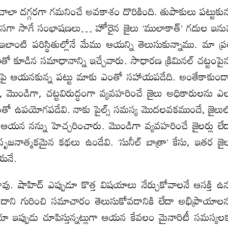
ను చాలా దగ్గరగా గమనించే అవకాశం దొరికింది. తుపాకులు పట్టుకున
ో గుసగుసగా సాగే సంభాషణలు… హోరైన జైలు ‘ములాకాత్’ గదుల ఇన
ంటి పరిస్థితుల్లోనే మేము ఆయన్ని తెలుసుకున్నాము. మా ప్ర
ో కూడిన సమాధానాన్ని ఇచ్చేవారు. సాధారణ క్రిమినల్ చట్టంపై
టాలపై ఆయనకున్న పట్టు మాకు ఎంతో సహాయపడేది. అంతేకాకుండ
 మొండిగా, చట్టవిరుద్ధంగా వ్యవహరించే జైలు అధికారులను ఎ
ో ఉపయోగపడేవి. నాకు పైల్స్ సమస్య మొదలవకముందే, జైలు
 ఆయన నన్ను హెచ్చరించారు. మొండిగా వ్యవహరించే జైలర్లు లే
ృజనాత్మకమైన కథలు ఉండేవి. ‘సునీల్ బాత్రా’ కేసు, ఇతర జై
ఆయనే.
ావు. షాహిద్ ఎప్పుడూ కొత్త విషయాలు నేర్చుకోవాలనే ఆసక్తి ఉన
ే, దాని గురించి సమాచారం తెలుసుకోవడానికి లేదా అభిప్రాయాల
ప్పుడు చూపిస్తున్నట్లుగా ఆయన కేవలం మైనారిటీ సమస్యల