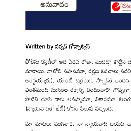
Written by
వర్నన్ గోన్సాల్విస్
పోలీసు కస్టడీలో అది ఏడవ రోజు. మొదట్లో కొట్టి
మారాయి. నాలోని సహనమూ, రక్షణ కవచాలు సడలిపోతున్
అరెస్టయ్యారు), యాంటీ టెర్రరిజం స్క్వాడ్‌కి చ
ఎంతమంది ముస్లింల రక్తాన్ని చిందించారో గొప్పగా చ
పోటీని చూసి నాకు అసహ్యమూ, వికారమూ కలుగుత
(న్యాయవాదితో భేటీ) కోసం పిలుపు వచ్చింది.
మా మాటలు ముగిశాక, నా న్యాయవాది బయట ఉన్న 