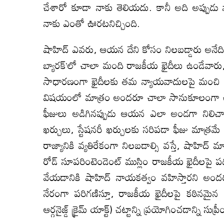
చేశారో కూడా నాకు తెలియదు. కానీ అది అప్పుడు
నాకు ఎంతో ఊరటనిచ్చింది.
షాహిద్ ఎవరు, ఆయన దేని కోసం నిలబడ్డారు అనేది రా
బ్యారక్’లో చాలా మంది రాజకీయ ఖైదీలు ఉండేవా
సాధారణంగా ఖైదీలకు తమ న్యాయవాదులపై మంచి 
విషయంలో మాత్రం అందరూ చాలా సానుకూలంగా ఉండే
ఫీజులు అడిగినప్పుడు ఆయన ఎలా అండగా నిలిచా
ఖర్చులు, స్టేషనరీ ఖర్చులకు సరిపడా ఫీజు మాత్రమే
రాజ్యానికి వ్యతిరేకంగా నిలబడాల్సి వస్తే, షాహిద్ 
రోడ్ సూపరింటెండెంట్ ముస్లిం రాజకీయ ఖైదీలపై ప
వేయడానికి షాహిద్ నాయకత్వం వహిస్తారని అందర
నేరంగా పరిగణిస్తూ, రాజకీయ ఖైదీలపై కఠినమైన
ఆర్గనైజ్డ్ క్రైమ్ యాక్ట్) చట్టాన్ని ప్రయోగించడాన్ని