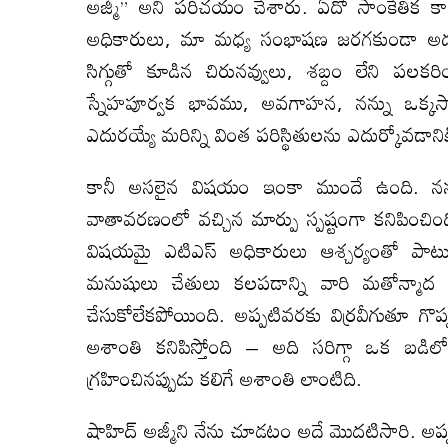
అజ్మీ” అని పరిచయం చేశారు. ఏదో సాంకేతిక క
అధికారులు, మా మధ్య సంభాషణ జరగకుండా అడ్డు
సిగ్గుతో కూడిన చిరునవ్వులు, శబ్దం లేని ప
స్నేహపూర్వక భావము, అవగాహన, నన్ను ఒక్
ఎదురయ్యే మరిన్ని వింత పరిస్థితులను ఎదుర్కోవడానికి 
కానీ అసలైన విషయం ఇంకా ముందే ఉంది. నన్ను మ
వాతావరణంలో వచ్చిన మార్పు స్పష్టంగా కనిపించిం
విషయమై ఎటిఎస్ అధికారులు ఆశ్చర్యంతో పా
మనుషులు చేతులు కలపడాన్ని వారి మతోన్మాద 
చేసుకోలేకపోయింది. అప్పటివరకు విర్రవీగుతూ గొ
అశాంతి కనిపిస్తోంది – అది సరిగ్గా ఒక బడిలో
గ్రహించినప్పుడు కలిగే అశాంతి లాంటిది.
షాహిద్ అజ్మీని నేను చూడటం అదే మొదటిసారి. అ