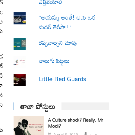
ఎత్తివేయాలి
TS
ి;
“ఆయమ్మ అంతే! ఆమె ఒక
 ఆ
మదర్ తెరీసా!”
దు
రెప్పవాల్చని చూపు
కడ
నాలుగు పిట్టలు
నే
టి
Little Red Guards
డా
ైన
ని
తాజా పోస్టులు
A Culture shock? Really, Mr
Modi?
మి
August 8, 2026
vimal