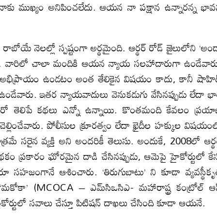
 నాకు ముఖ్యం అనిపించలేదు. ఆయన నా పక్షాన ఉన్నారన్న భా
బోయే నెలల్లో స్పష్టంగా అర్థమైంది. ఆర్థర్ రోడ్ జైలులోని ‘అం
రు, వారిలో చాలా మందికి ఆయన న్యాయ సలహాదారుగా ఉండేవార
అభిప్రాయం ఉండటం అంత తేలికైన విషయం కాదు, కానీ షాహి
వారు. ఇతర న్యాయవాదులు వెనుకడుగు వేసినప్పుడు లేదా భా
రో తెలిపే కథలు ఎన్నో ఉన్నాయి. కొంతమంది కేవలం ప్రయ
 చెల్లించేవారు. పోలీసుల క్రూరత్వం లేదా ఖైదీల హక్కుల విషయం
మాత్రమే సరైన వ్యక్తి అని అందరికీ తెలుసు. అందుకే, 2008లో ఆర్థ
థకం ప్రకారం ఘోరమైన దాడి చేసినప్పుడు, ఆమెపై హైకోర్టులో కే
ూ సహజంగానే ఆశించారు. ‘తిరుగుబాటు’ ని కూడా వ్యవస్థీక
 ‘మకోకా’ (MCOCA – ఎమ్‌సిఒసిఎ- మహారాష్ట్ర కంట్రోల్ ఆ
 సుప్రీంకోర్టులో సవాలు చేస్తూ పిటిషన్ దాఖలు చేసింది కూడా ఆయనే.