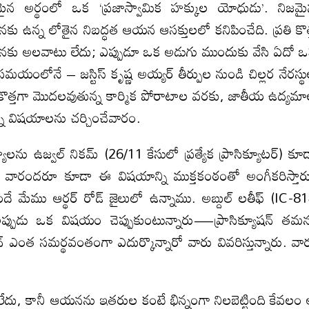
మైన అర్థంలో ఒక ‘ప్రజాస్వామిక హక్కుల యోధుడు’. నిజమ
కు ఉన్న లోతైన నిబద్ధత ఆయన ఆసక్తులలో కనిపించేది. ప్రతి కొత
ు అలవాటు లేదు; ఎప్పుడూ ఒక అడుగు ముందుకు వేసి ఏదో 
సమయంలోనే – జస్టిస్ కృష్ణ అయ్యర్ తీర్పుల నుండి చిల్లర నేరస్థ
కొత్తగా మొదలవుతున్న కార్మిక పోరాటాల వరకు, జాతీయ ఉద్యమ
్నో విషయాలను చర్చించేవారం.
ణ్యాలను ఉజ్వల్ నికమ్ (26/11 కేసులో ప్రత్యేక ప్రాసిక్యూటర్) కూ
ో, వారందరూ కూడా ఈ విషయాన్ని ముక్తకంఠంతో అంగీకరిస్తార
ందే మేము ఆర్థర్ రోడ్ జైలులో ఉన్నాము. అబ్దుల్ లతీఫ్ (IC-8
అప్పుడు ఒక విషయం చెప్పుకుంటున్నారు—ప్రాసిక్యూషన్ తమ
హిద్ ఎంత సమర్థవంతంగా ఎదుర్కొన్నారో వారు వివరిస్తున్నారు. వా
ు, కానీ ఆయనను ఇతరుల కంటే భిన్నంగా నిలబెట్టింది కేవలం