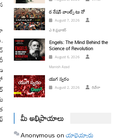
వన
ద నేషన్ వాంట్స్ టు నో
August 7, 2026
డా
ఎ కె ప్రభాకర్
ు.
Engels: The Mind Behind the
Science of Revolution
ద్
రీ
August 6, 2026
ాణ
Manish Azad
లో
యుగ స్వ‌రం
ర్
August 2, 2026
రివేరా
సు
ృత
మీ అభిప్రాయాలు
ఫ్
Anonymous
on
యాభైయ్యారు