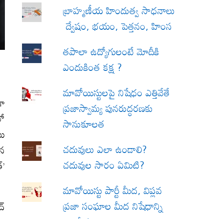
బ్రాహ్మణీయ హిందుత్వ సాధనాలు
ద్వేషం, భయం, పెత్తనం, హింస
త‌పాలా ఉద్యోగులంటే మోదీకి
ఎందుకింత కక్ష ?
మావోయిస్టులపై నిషేధం ఎత్తివేతే
గా
ప్రజాస్వామ్య పునరుద్ధరణకు
లో
సానుకూలత
ము
చదువులు ఎలా ఉండాలి?
ైన
చదువుల సారం ఏమిటి?
్’
మావోయిస్టు పార్టీ మీద, విప్లవ
ప్రజా సంఘాల మీద నిషేధాన్ని
ద్