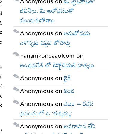
Anonymous
on
మీ జ్ఞాపకాలతో
ైన
జీవిస్తాం, మీ ఆలోచనలతో
్త
ముందుకుపోతాం
ఒక
ుల
Anonymous
on
అరుణోదయ
ాల
నాగన్నకు విప్లవ జోహార్లు
hanamkondaaolcom
on
ఆంధ్రప్రదేశ్ లో కష్టోడియల్ హత్యలు
డా
ు.
Anonymous
on
లైక్
14
Anonymous
on
కంచె
ను
Anonymous
on
చలం – రచన
రు
ప్రపంచంలో ఓ ‘చుక్కమ్మ’
Anonymous
on
అవగాహన లేని
 ఆ