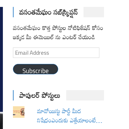
వసంతమేఘం సబ్‌స్క్రిప్షన్
వసంతమేఘం కొత్త పోస్టుల నోటిఫికేషన్ కోసం
ఇక్కడ మీ ఈమెయిల్ ను ఎంటర్ చేయండి
Email
Address
Subscribe
పాపులర్ పోస్టులు
మావోయిస్టు పార్టీ మీద
నిషేధంఎందుకు ఎత్తేయాలంటే…