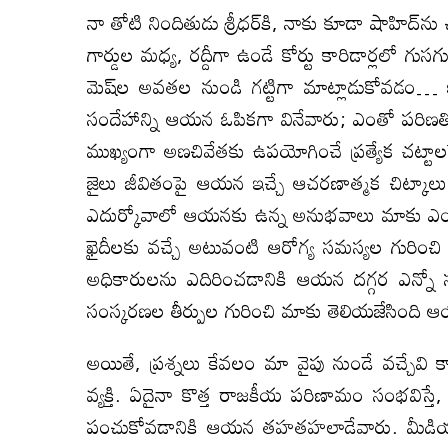
నా తోటి నిందితుడు శ్రీధర్‌కి, నాకు కూడా షాహిద్‌
గార్డుల మధ్య, రద్దీగా ఉండే కోర్టు కారిడార్లల
మెష్‌ల అవతల నుండి గట్టిగా మాట్లాడుకోవడం… ఇలా
సందేహాన్ని ఆయన ఓపికగా వినేవారు; ఎంతో పరిణతిత
ముఖ్యంగా అణచివేతకు ఉపయోగించే ప్రత్యేక చట్
జైలు జీవితంపై ఆయన ఇచ్చే ఆచరణాత్మక చిట్కాలు,
ఎదుర్కోవాలో ఆయనకు ఉన్న అనుభవాలు మాకు ఎంత
ఖైదీలకు వచ్చే అటువంటి ఆరోగ్య సమస్యల గురించి
అధికారులను ఎదిరించడానికి ఆయన దగ్గర ఎన్నో స
సంస్కరణల తీర్పుల గురించి మాకు తెలియజేసింది 
అయితే, ప్రశ్నలు కేవలం మా వైపు నుండే వచ్చేవి క
వ్యక్తి. ఏదైనా కొత్త రాజకీయ పరిణామం సంభవిస్త
పంచుకోవడానికి ఆయన తహతహలాడేవారు. మీడియా ఇ