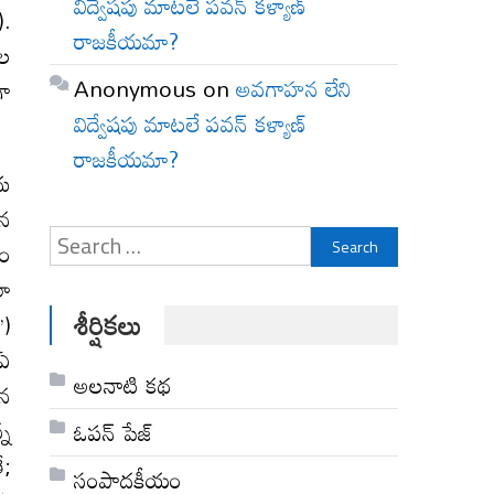
విద్వేషపు మాటలే పవన్ కళ్యాణ్
).
రాజకీయమా?
ాల
Anonymous
on
అవగాహన లేని
గా
విద్వేషపు మాటలే పవన్ కళ్యాణ్
రాజకీయమా?
దు
ైన
Search
లం
for:
లా
శీర్షికలు
’)
 ఏ
అల‌నాటి క‌థ‌
ైన
్న
ఓపన్ పేజ్
ే;
సంపాదకీయం