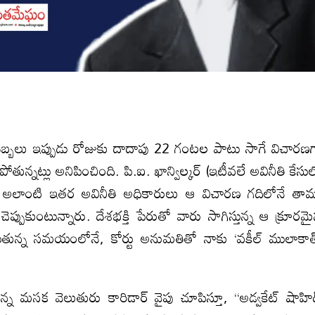
న దెబ్బలు ఇప్పుడు రోజుకు దాదాపు 22 గంటల పాటు సాగే విచారణ
నట్లు అనిపించింది. పి.ఐ. ఖాన్విల్కర్ (ఇటీవలే అవినీతి కేసు
ెందిన అలాంటి ఇతర అవినీతి అధికారులు ఆ విచారణ గదిలోనే తా
ెప్పుకుంటున్నారు. దేశభక్తి పేరుతో వారు సాగిస్తున్న ఆ క్రూరమ
ున్న సమయంలోనే, కోర్టు అనుమతితో నాకు ‘వకీల్ ములాకాత
మసక వెలుతురు కారిడార్ వైపు చూపిస్తూ, “అడ్వకేట్ షాహి