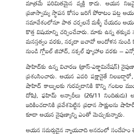
మాత్రమే పరిమితమైన వ్యక్తి కాదు. ఆయన నిజ
ప్రజాస్వామ్య స్థాపన కోసం జరిగే పోరాటం పట్ల ఆయన
సమావేశంలోనూ పాత చర్చలనే మళ్ళీ చేయడం ఆయనక
కొత్త విషయాన్ని చర్చించేవారు. మాకు ఉన్న తక్కువ 
మనస్తత్వం వరకు, నర్మదా బచావో ఆందోళన నుండి 
నుండి గ్లోబల్ జిహాద్, నక్సల్ వ్యూహాల వరకు – ఎన
షాహిద్‌కు ఉన్న విచారణ (క్రాస్-ఎక్జామినేషన్) నైపు
ప్రశంసించారు. ఆయన ఎవరి పక్షానైతే నిలబడ్డార
షాహిద్ కాల్పులకు గురవ్వడానికి కొన్ని గంటల ము
దోషి), ఫహిమ్ అన్సారీలు (26/11 నిందితుడు) 
ఇరికించడానికి ప్రవేశపెట్టిన ప్రధాన సాక్షులను షా
కూడా ఆయన నైపుణ్యాన్ని ఎంతో మెచ్చుకున్నారు.
ఆయన సమర్థుడైన న్యాయవాది అనడంలో సందేహం లేద