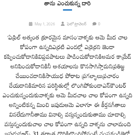
తాను ఎంచుకున్న దారి
0
May 1, 2026
ఫెలో ట్రావెలర్
‘ఏప్రిల్ అత్యంత క్రూరమైన మాసం’వాళ్ళకు ఆమె మీద చాల
కోపంగా ఉన్నదిఎర్రటి ఎండల్లో ఎర్రెర్రని జెండా
కప్పించుకోడానికివిప్లవపాటలు పాడించుకోడానికిఅమర కామ్రేడ్
అనిపించుకోడానికినీ ఆశయాలను కొనసాగిస్తామనిప్రతిజ్ఞ
చేయించడానికిసాయుధ పోరాట ప్రగల్భాలుప్రచారం
చేయడానికిమారిన పరిస్థితుల్లో లొంగిపోకుండాఎన్‌కౌంటర్
ఎంచుకున్నందుకువాళ్ళకు ఆమె మీదచాల చాల కోపంగా ఉన్నది
అన్నింటికన్న మించి ఇపుడుఆమె ఎలాగూ ఈ కీర్తనగీతాలు
వినలేదుగానీతాము వినాల్సి వస్తున్నందుకుతాము చూడాల్సి
వస్తున్నందుకుచాల చాల కోపంగా ఉన్నది వాళ్ళను చాలామంది
ఇపుడుమార్చ్ 31 తర్వాత దొరికిలొంగిపోనంటే చంపకండిజైల్లో