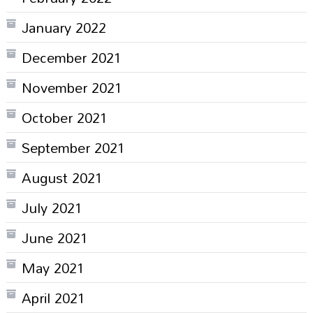
January 2022
December 2021
November 2021
October 2021
September 2021
August 2021
July 2021
June 2021
May 2021
April 2021