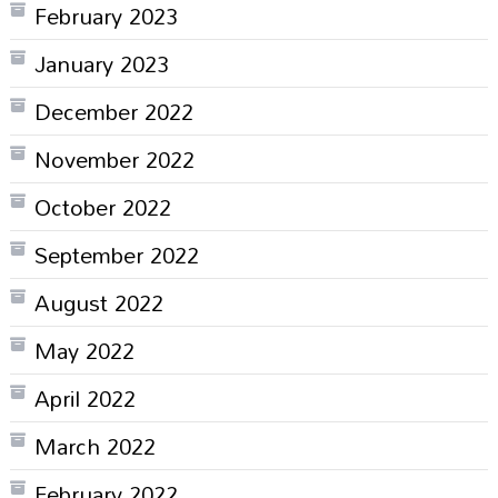
February 2023
January 2023
December 2022
November 2022
October 2022
September 2022
August 2022
May 2022
April 2022
March 2022
February 2022