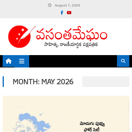
Skip
August 7, 2026
to
content
MONTH:
MAY 2026