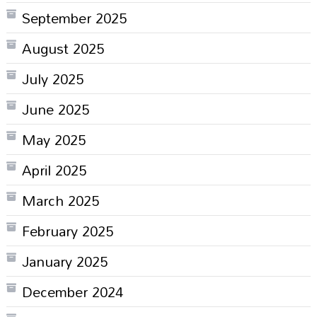
September 2025
August 2025
July 2025
June 2025
May 2025
April 2025
March 2025
February 2025
January 2025
December 2024