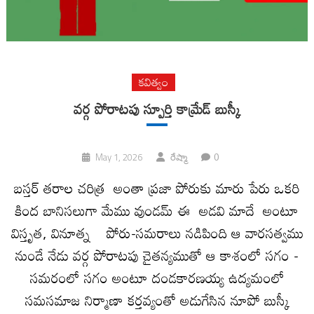
కవిత్వం
వర్గ పోరాటపు స్పూర్తి కామ్రేడ్ బుస్కీ
0
May 1, 2026
రేష్మా
బస్తర్ తరాల చరిత్ర అంతా ప్రజా పోరుకు మారు పేరు ఒకరి
కింద బానిసలుగా మేము వుండమ్ ఈ అడవి మాదే అంటూ
విస్తృత, వినూత్న పోరు-సమరాలు నడిపింది ఆ వారసత్వము
నుండే నేడు వర్గ పోరాటపు చైతన్యముతో ఆ కాశంలో సగం -
సమరంలో సగం అంటూ దండకారణయ్య ఉద్యమంలో
సమసమాజ నిర్మాణా కర్తవ్యంతో అడుగేసిన నూపో బుస్కీ