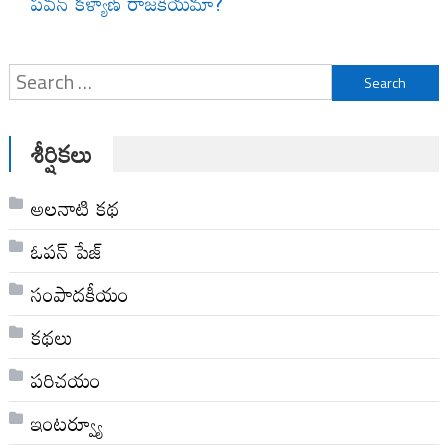
పవన్ కళ్యాణ్ రాజకీయమా?
Search
for:
శీర్షికలు
అల‌నాటి క‌థ‌
ఓపన్ పేజ్
సంపాదకీయం
కథలు
పరిచయం
ఇంటర్వ్యూ