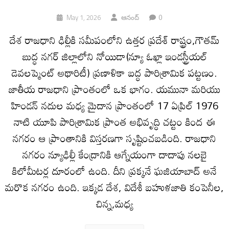
0
May 1, 2026
ఆనంద్
దేశ రాజధాని ఢిల్లీకి సమీపంలోని ఉత్తర ప్రదేశ్ రాష్ట్రం,గౌతమ్
బుద్ధ నగర్ జిల్లాలోని నోయిడా(న్యూ ఓఖ్లా ఇండస్ట్రీయల్
డెవలప్మెంట్ అథారిటీ) ప్రణాళికా బద్ధ పారిశ్రామిక పట్టణం.
జాతీయ రాజధాని ప్రాంతంలో ఒక భాగం. యమునా మరియు
హిండన్ నదుల మధ్య మైదాన ప్రాంతంలో 17 ఏప్రిల్ 1976
నాటి యూపి పారిశ్రామిక ప్రాంత అభివృద్ధి చట్టం కింద ఈ
నగరం ఆ ప్రాంతానికి విస్తరణగా సృష్టించబడింది. రాజధాని
నగరం న్యూఢిల్లీ కేంద్రానికి ఆగ్నేయంగా దాదాపు నలబై
కిలోమీటర్ల దూరంలో ఉంది. దీని ప్రక్కనే ఘజియాబాద్ అనే
మరొక నగరం ఉంది. ఇక్కడ దేశ, విదేశీ బహుళజాతి కంపెనీల,
చిన్న,మధ్య