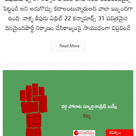
పెట్టండి అని అడుగొచ్చు కదాఅంటున్నారుఅది చాలా ఇబ్బందిగా
ఉంది. వాళ్ళ కిపుడు ఏప్రిల్ 22 కన్నామార్చ్ 31 పవిత్రమైన
దినమైందిపార్టీ నిర్మాణం చేసిరాజ్యంపై సాయుధంగా విప్లవించే
Read More