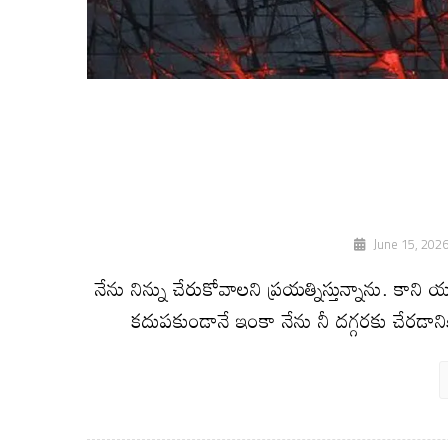
June 15, 202
నేను నిన్ను చేరుకోవాలని ప్రయత్నిస్తున్నాను. కాన
కదుపకుండానే ఇంకా నేను నీ దగ్గరకు చేరడానికి 