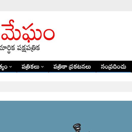
్యం
పత్రికలు
పత్రికా ప్రకటనలు
సంప్రదించు