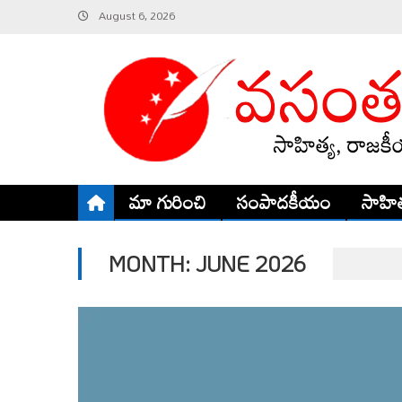
Skip
August 6, 2026
to
content
మా గురించి
సంపాదకీయం
సాహిత
MONTH:
JUNE 2026