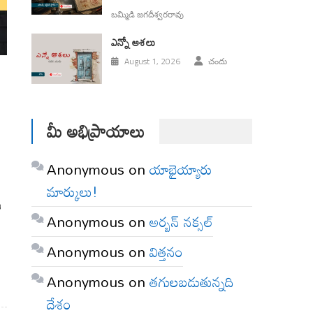
బమ్మిడి జగదీశ్వరరావు
ఎన్నో ఆశలు
August 1, 2026
చందు
మీ అభిప్రాయాలు
Anonymous
on
యాభైయ్యారు
మార్కులు!
ు
Anonymous
on
అర్బన్ నక్సల్
Anonymous
on
విత్తనం
Anonymous
on
తగులబడుతున్నది
దేశం