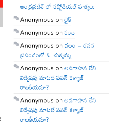
ఆంధ్రప్రదేశ్ లో కష్టోడియల్ హత్యలు
Anonymous
on
లైక్
Anonymous
on
కంచె
Anonymous
on
చలం – రచన
ప్రపంచంలో ఓ ‘చుక్కమ్మ’
Anonymous
on
అవగాహన లేని
విద్వేషపు మాటలే పవన్ కళ్యాణ్
రాజకీయమా?
Anonymous
on
అవగాహన లేని
విద్వేషపు మాటలే పవన్ కళ్యాణ్
ి
రాజకీయమా?