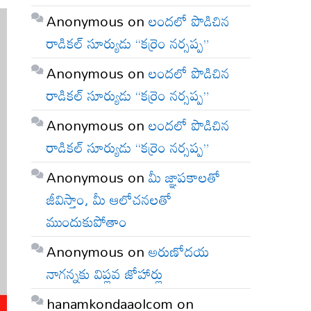
Anonymous
on
లందలో పొడిచిన
రాడికల్ సూర్యుడు “కర్రెం నర్సప్ప”
Anonymous
on
లందలో పొడిచిన
రాడికల్ సూర్యుడు “కర్రెం నర్సప్ప”
Anonymous
on
లందలో పొడిచిన
రాడికల్ సూర్యుడు “కర్రెం నర్సప్ప”
Anonymous
on
మీ జ్ఞాపకాలతో
జీవిస్తాం, మీ ఆలోచనలతో
ముందుకుపోతాం
Anonymous
on
అరుణోదయ
నాగన్నకు విప్లవ జోహార్లు
hanamkondaaolcom
on