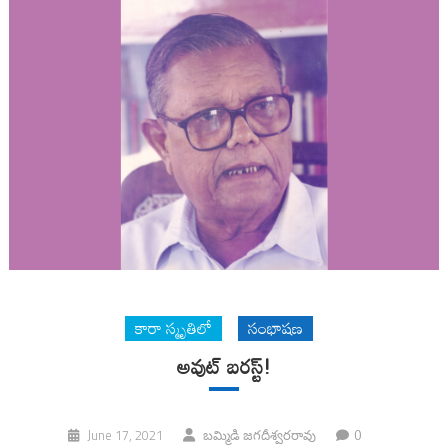
కారా స్మృతిలో
సంభాషణ
అవుట్ బరస్ట్!
0
June 17, 2021
బమ్మిడి జగదీశ్వరరావు