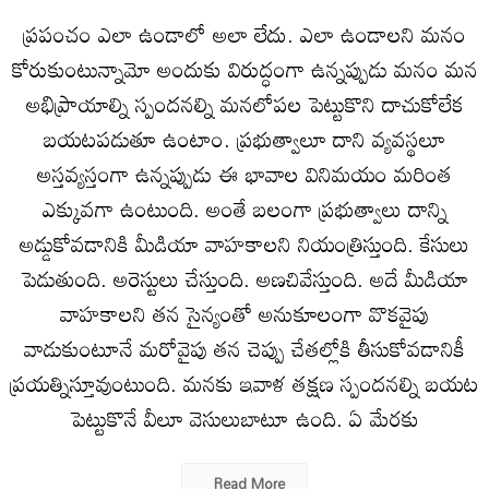
ప్రపంచం ఎలా ఉండాలో అలా లేదు. ఎలా ఉండాలని మనం
కోరుకుంటున్నామో అందుకు విరుద్ధంగా ఉన్నప్పుడు మనం మన
అభిప్రాయాల్ని స్పందనల్ని మనలోపల పెట్టుకొని దాచుకోలేక
బయటపడుతూ ఉంటాం. ప్రభుత్వాలూ దాని వ్యవస్థలూ
అస్తవ్యస్తంగా ఉన్నప్పుడు ఈ భావాల వినిమయం మరింత
ఎక్కువగా ఉంటుంది. అంతే బలంగా ప్రభుత్వాలు దాన్ని
అడ్డుకోవడానికి మీడియా వాహకాలని నియంత్రిస్తుంది. కేసులు
పెడుతుంది. అరెస్టులు చేస్తుంది. అణచివేస్తుంది. అదే మీడియా
వాహకాలని తన సైన్యంతో అనుకూలంగా వొకవైపు
వాడుకుంటూనే మరోవైపు తన చెప్పు చేతల్లోకి తీసుకోవడానికీ
ప్రయత్నిస్తూవుంటుంది. మనకు ఇవాళ తక్షణ స్పందనల్ని బయట
పెట్టుకొనే వీలూ వెసులుబాటూ ఉంది. ఏ మేరకు
Read More