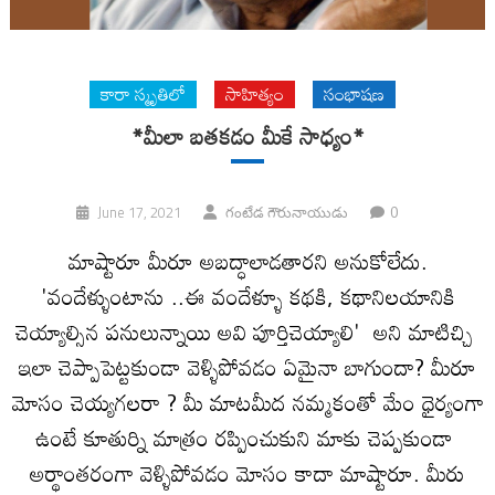
కారా స్మృతిలో
సాహిత్యం
సంభాషణ
*మీలా బ‌త‌క‌డం మీకే సాధ్యం*
0
June 17, 2021
గంటేడ గౌరునాయుడు
మాష్టారూ‌ మీరూ అబద్ధాలాడతారని అనుకోలేదు.
'వందేళ్ళుంటాను ..ఈ వందేళ్ళూ కథకి, కథానిలయానికి
చెయ్యాల్సిన పనులున్నాయి అవి పూర్తిచెయ్యాలి' అని‌ మాటిచ్చి
ఇలా చెప్పాపెట్టకుండా వెళ్ళిపోవడం ఏమైనా బాగుందా? మీరూ
మోసం చెయ్య‌గలరా ? మీ మాటమీద నమ్మకంతో మేం ధైర్యంగా
ఉంటే కూతుర్ని మాత్రం రప్పించుకుని మాకు చెప్పకుండా
అర్థాంతరంగా వెళ్ళిపోవడం మోసం కాదా మాష్టారూ. మీరు