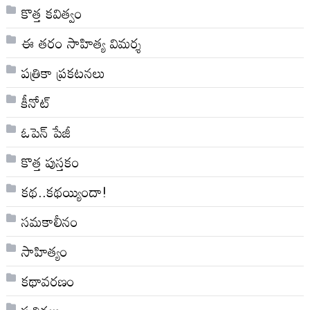
కొత్త కవిత్వం
ఈ తరం సాహిత్య విమర్శ
పత్రికా ప్రకటనలు
కీనోట్
ఓపెన్ పేజీ
కొత్త పుస్తకం
కథ..కథయ్యిందా!
సమకాలీనం
సాహిత్యం
కథావరణం