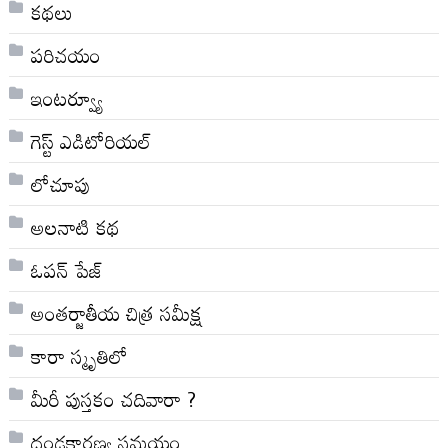
కథలు
పరిచయం
ఇంటర్వ్యూ
గెస్ట్ ఎడిటోరియల్
లోచూపు
అల‌నాటి క‌థ‌
ఓపన్ పేజ్
అంతర్జాతీయ చిత్ర సమీక్ష
కారా స్మృతిలో
మీరీ పుస్తకం చదివారా ?
దండకారణ్య సమయం