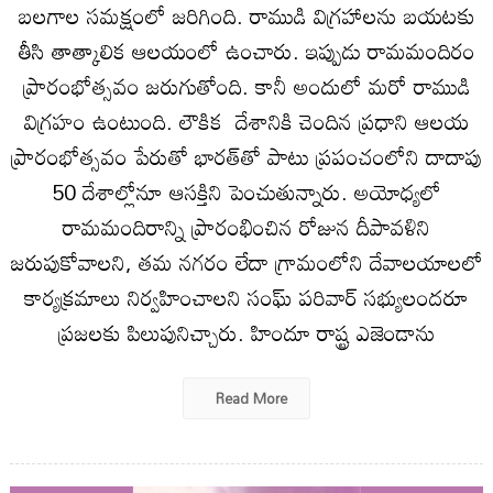
బలగాల సమక్షంలో జరిగింది. రాముడి విగ్రహాలను బయటకు
తీసి తాత్కాలిక ఆలయంలో ఉంచారు. ఇప్పుడు రామమందిరం
ప్రారంభోత్సవం జరుగుతోంది. కానీ అందులో మరో రాముడి
విగ్రహం ఉంటుంది. లౌకిక దేశానికి చెందిన ప్రధాని ఆలయ
ప్రారంభోత్సవం పేరుతో భారత్‌తో పాటు ప్రపంచంలోని దాదాపు
50 దేశాల్లోనూ ఆసక్తిని పెంచుతున్నారు. అయోధ్యలో
రామమందిరాన్ని ప్రారంభించిన రోజున దీపావళిని
జరుపుకోవాలని, తమ నగరం లేదా గ్రామంలోని దేవాలయాలలో
కార్యక్రమాలు నిర్వహించాలని సంఘ్ పరివార్ సభ్యులందరూ
ప్రజలకు పిలుపునిచ్చారు. హిందూ రాష్ట్ర ఎజెండాను
Read More