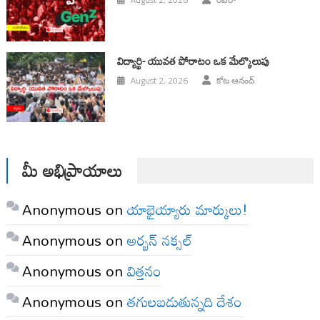
విద్యార్థి- యువత పోరాటం ఒక మేల్కొలుపు
August 2, 2026
కోట ఆనంద్
మీ అభిప్రాయాలు
Anonymous
on
యాభైయ్యారు మార్కులు!
Anonymous
on
అర్బన్ నక్సల్
Anonymous
on
విత్తనం
Anonymous
on
తగులబడుతున్నది దేశం