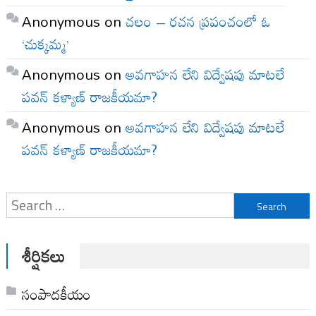
Anonymous
on
చలం – రచన ప్రపంచంలో ఓ
‘చుక్కమ్మ’
Anonymous
on
అవగాహన లేని విద్వేషపు మాటలే
పవన్ కళ్యాణ్ రాజకీయమా?
Anonymous
on
అవగాహన లేని విద్వేషపు మాటలే
పవన్ కళ్యాణ్ రాజకీయమా?
Search
for:
శీర్షికలు
సంపాదకీయం