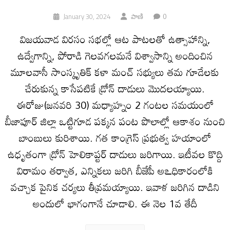
0
January 30, 2024
పాణి
విజయవాడ విరసం సభల్లో ఆట పాటలతో ఉత్సాహాన్ని,
ఉద్వేగాన్ని, పోరాడి గెలవగలమనే విశ్వాసాన్ని అందించిన
మూలవాసీ సాంస్కృతిక్‌ కళా మంచ్‌ సభ్యులు తమ గూడేలకు
చేరుకున్న కాసేపటికే డ్రోన్‌ దాడులు మొదలయ్యాయి.
ఈరోజు(జనవరి 30) మధ్యాహ్నం 2 గంటల సమయంలో
బీజాపూర్‌ జిల్లా ఒట్టిగూడ పక్కన పంట పొలాల్లో ఆకాశం నుంచి
బాంబులు కురిశాయి. గత కాంగ్రెస్‌ ప్రభుత్వ హయాంలో
ఉధృతంగా డ్రోన్‌ హెలికాప్టర్‌ దాడులు జరిగాయి. ఇటీవల కొద్ది
విరామం తర్వాత, ఎన్నికలు జరిగి బీజేపీ అఽధికారంలోకి
వచ్చాక పైనిక చర్యలు తీవ్రమయ్యాయి. ఇవాళ జరిగిన దాడిని
అందులో భాగంగానే చూడాలి. ఈ నెల 1వ తేదీ