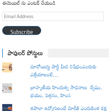
ఈమెయిల్ ను ఎంటర్ చేయండి
Email
Address
Subscribe
పాపులర్ పోస్టులు
మావోయిస్టు పార్టీ మీద నిషేధంఎందుకు
ఎత్తేయాలంటే…
బ్రాహ్మణీయ హిందుత్వ సాధనాలు ద్వేషం,
భయం, పెత్తనం, హింస
త‌పాలా ఉద్యోగులంటే మోదీకి ఎందుకింత కక్ష