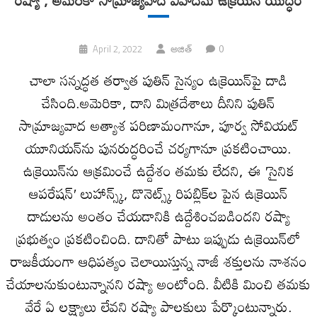
0
April 2, 2022
అజిత్
చాలా సన్నద్ధత తర్వాత పుతిన్ సైన్యం ఉక్రెయిన్‌పై దాడి
చేసింది.అమెరికా, దాని మిత్రదేశాలు దీనిని పుతిన్
సామ్రాజ్యవాద అత్యాశ పరిణామంగానూ, పూర్వ సోవియట్
యూనియన్‌ను పునరుద్ధరించే చర్యగానూ ప్రకటించాయి.
ఉక్రెయిన్‌ను ఆక్రమించే ఉద్దేశం తమకు లేదని, ఈ ʹసైనిక
ఆపరేషన్ʹ లుహాన్స్క్, డొనెట్స్క్ రిపబ్లిక్‌ల పైన ఉక్రెయిన్
దాడులను అంతం చేయడానికి ఉద్దేశించబడిందని రష్యా
ప్రభుత్వం ప్రకటించింది. దానితో పాటు ఇప్పుడు ఉక్రెయిన్‌లో
రాజకీయంగా ఆధిపత్యం చెలాయిస్తున్న నాజీ శక్తులను నాశనం
చేయాలనుకుంటున్నానని రష్యా అంటోంది. వీటికి మించి తమకు
వేరే ఏ లక్ష్యాలు లేవని రష్యా పాలకులు పేర్కొంటున్నారు.