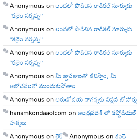
Anonymous
on
లందలో పొడిచిన రాడికల్ సూర్యుడు
“కర్రెం నర్సప్ప”
Anonymous
on
లందలో పొడిచిన రాడికల్ సూర్యుడు
“కర్రెం నర్సప్ప”
Anonymous
on
లందలో పొడిచిన రాడికల్ సూర్యుడు
“కర్రెం నర్సప్ప”
Anonymous
on
మీ జ్ఞాపకాలతో జీవిస్తాం, మీ
ఆలోచనలతో ముందుకుపోతాం
Anonymous
on
అరుణోదయ నాగన్నకు విప్లవ జోహార్లు
hanamkondaaolcom
on
ఆంధ్రప్రదేశ్ లో కష్టోడియల్
హత్యలు
Anonymous
on
లైక్
Anonymous
on
కంచె