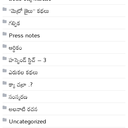
“మెట్రో జైలు” కథలు
గల్పిక
Press notes
ఆర్ధికం
హస్బెండ్ స్టిచ్ – 3
ఎరుకల కథలు
క్యా చల్రా .?
సంస్మరణ
అలనాటి రచన
Uncategorized