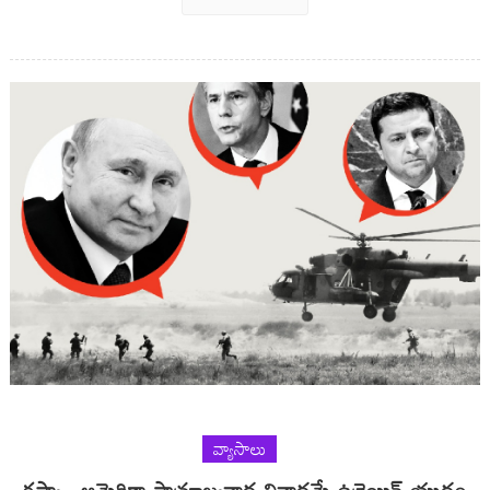
వ్యాసాలు
రష్యా , అమెరికా సామ్రాజ్యవాద వివాదమే ఉక్రెయిన్‌ యుద్ధం