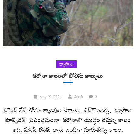
వ్యాసాలు
క‌రోనా కాలంలో పోలీసు కాల్పులు
0
May 19, 2021
సాగర్
స‌కెండ్ వేవ్ లోనూ క్యాంపుల ఏర్పాటు, ఎన్‌కౌంట‌ర్లు, స్తూపాల
కూల్చివేత ప్రపంచమంతా కరోనాతో యుద్ధం చేస్తున్న కాలం
ఇది. మనిషి తనకు తాను బందీగా మారుతున్న కాలం.