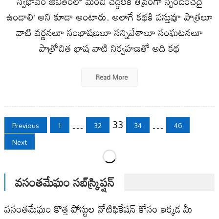
స్వభావం జీవితంలో మంచి చెడ్డలకి తీవ్రంగా స్పందించేదై
ఉండాలి’ అని కూడా అంటారు. అలాగే కథకి వస్తువూ పాత్రలూ
వాటి వర్ణనలూ సంభాషణలూ సన్నివేశాలూ సంఘటనలూ
పాత్రోచిత భాష వాటి నిర్వహణతో అది కథ
Read More
Posts
…
33
…
Previous
1
32
34
46
pagination
Next
వసంతమేఘం సబ్‌స్క్రిప్షన్
వసంతమేఘం కొత్త పోస్టుల నోటిఫికేషన్ కోసం ఇక్కడ మీ