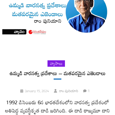
వ్యాసాలు
ఉమ్మడి వారసత్వ ప్రదేశాలు – మతపరమైన ఎజెండాలు
1
January 15, 2024
రాం పునియాని
1992 డిసెంబరు 6న భారతదేశంలోని వారసత్వ ప్రదేశంలో
అతిపెద్ద వ్యవస్థీకృత దాడి జరిగింది. ఈ దాడి రాజ్యమూ దాని