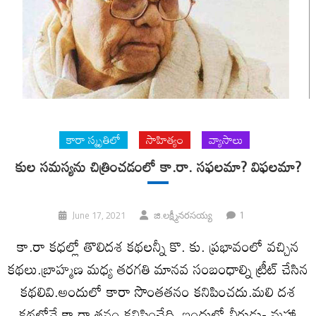
కారా స్మృతిలో
సాహిత్యం
వ్యాసాలు
కుల సమస్యను చిత్రించడంలో కా.రా. సఫలమా? విఫలమా?
1
June 17, 2021
జి.లక్ష్మీనరసయ్య
కా.రా కధల్లో తొలిదశ కథలన్నీ కొ. కు. ప్రభావంలో వచ్చిన
కథలు.బ్రాహ్మణ మధ్య తరగతి మానవ సంబంధాల్ని ట్రీట్ చేసిన
కథలివి.అందులో కారా సొంతతనం కనిపించదు.మలి దశ
కథల్లోనే కా.రా తనం కనిపించేది. ఇందులో వీరుడు- మహా