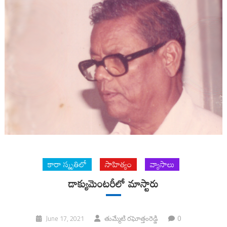
కారా స్మృతిలో
సాహిత్యం
వ్యాసాలు
డాక్యుమెంట‌రీలో మాస్టారు
0
June 17, 2021
తుమ్మేటి ర‌ఘోత్తంరెడ్డి