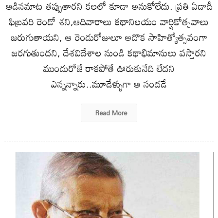
ఆడినమాట తప్పుతారని కలలో కూడా అనుకోలేదు. ప్రతి ఏడాదీ
ఫిబ్రవరి రెండో శని,ఆదివారాలు కథానిలయం వార్షికోత్సవాలు
జరుగుతాయని, ఆ రెండురోజులూ అదొక సాహిత్యోత్సవంగా
జరగుతుందని, దేశవిదేశాల నుండి కథాభిమానులు వస్తారని
ముందురోజే రాకపోతే ఊరుకునేది లేదని
ఎన్నన్నారు..మూడేళ్ళుగా ఆ సందడే
Read More