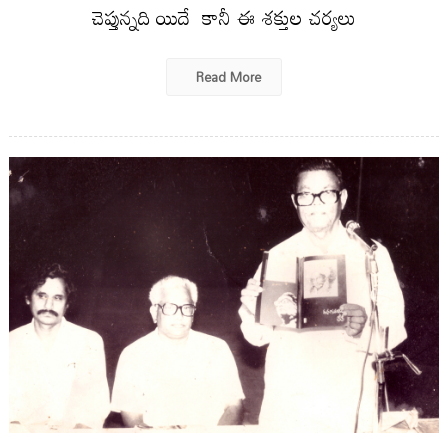
చెప్తున్నది యిదే కానీ ఈ శక్తుల చర్యలు
Read More