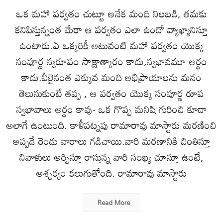
ఒక మహా పర్వతం చుట్టూ అనేక మంది నిలబడి, తమకు
కనిపిస్తున్నంత మేరా ఆ పర్వతం ఎలా ఉందో వ్యాఖ్యానిస్తూ
ఉంటారు.ఏ ఒక్కరికీ అటువంటి మహా పర్వతం యొక్క
సంపూర్ణ స్వరూపం సాక్షాత్కారం కాదు,స్వభావమూ అర్థం
కాదు.వీలైనంత ఎక్కువ మంది అభిప్రాయాలను మనం
తెలుసుకుంటే తప్ప , ఆ పర్వతం యొక్క సంపూర్ణ రూప
స్వభావాలు అర్థం కావు- ఒక గొప్ప మనిషి గురించి కూడా
అలాగే ఉంటుంది. కాళీపట్నపు రామారావు మాస్టారు మరణించి
అప్పడే రెండు వారాలు గడిచాయి.వారి మరణానికి చింతిస్తూ
నివాళులు అర్పిస్తూ రాస్తున్న వారి సంఖ్య చూస్తూ ఉంటే,
ఆశ్చర్యం కలుగుతోంది. రామారావు మాస్టారు
Read More