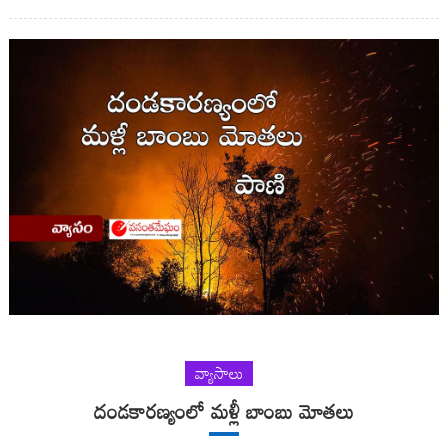
వ్యాసాలు
దండకారణ్యంలో మళ్లీ బాంబు మోతలు