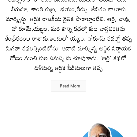
వీరుడూ, శాంతి,కుట్ర, భయం,తీర్పు జీవితం తాలూకు
మార్క్సిస్టు ఆర్ధిక రాజకీయ నైతిక పాఠాల్లాంటివి. ఆర్తి, చావు,
నో రూమ్,యజ్ఞం, మరి కొన్ని కధల్లో కుల వాస్తవికతను
కేంద్రీకరించి రాశాడు.ఇందులో యజ్ఞం, నోరూమ్ కధల్లో తప్ప
మిగతా కధలన్నింటిలోనూ ఆనాటి మార్క్సిస్టు ఆర్ధిక నిర్ణాయక
కోణం నుంచి కుల సమస్య ను చూపుతాడు. 'ఆర్తి' కథలో
దళితుల్ని ఆర్ధిక పీడితులుగా తప్ప
Read More