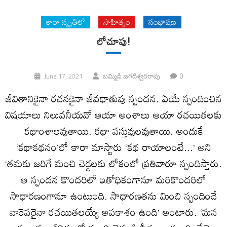
కారా స్మృతిలో
సాహిత్యం
సంభాషణ
లోచూపు!
0
June 17, 2021
బమ్మిడి జగదీశ్వరరావు
జీవితానికైనా రచనకైనా జీవధాతువు స్పందన. ఏయే స్పందించిన
విషయాలు నిలువనీయవో ఆయా అంశాలు ఆయా రచయితలకు
కథాంశాలవుతాయి. కథా వస్తువులవుతాయి. అందుకే
‘కథాకథనం’లో కారా మాస్టారు ‘కథ రాయాలంటే...’ అని
‘తమకు జరిగే మంచి చెడ్డలకు లోకంలో ప్రతివారూ స్పందిస్తారు.
ఆ స్పందన కొందరిలో ఇతోధికంగానూ మరికొందరిలో
సాధారణంగానూ ఉంటుంది. సాధారణతను మించి స్పందించే
వారెవరైనా రచయితలయ్యే అవకాశం ఉంది’ అంటారు. ‘మన