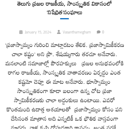
తెలుగు ప్రజల రాజకీయ, సాంస్కృతిక వికాసంలో
‘నిషేధిత’సంఘాలు
0
January 15, 2024
Vasanthamegham
‘ప్రజాస్వామ్యం గురించి మాట్లాడటం తేలిక. ప్రజాస్వామికీకరణ
చాలా కష్టం’ అని ప్రొ. శేషయ్యగారు తరచూ అనేవారు.
మనలాంటి సమాజాల్లో పౌరహక్కులు ప్రజల అనుభవంలోకి
రాగల రాజకీయ, సాంస్కృతిక వాతావరణం ఏర్పడ్డం ఎంత
కష్టమో చెప్తూ ఈ మాట అనేవారు. భూస్వామ్యం
సాంస్కృతికంగా కూడా బలంగా ఉన్న చోట ప్రజా
స్వామికీకరణకు చాలా అడ్డంకులు ఉంటాయి. ఎవరో
కొంతమంది ఉదాత్త ఆశయాలతో ప్రజాస్వామ్యం కోసం పని
చేసినంత మాత్రాన అది ఎన్నటికీ ఒక భౌతిక వాస్తవంగా
మారదు. వాళ్ల కృషి దోహదకారి కావచ్చు. అంత వరకే.