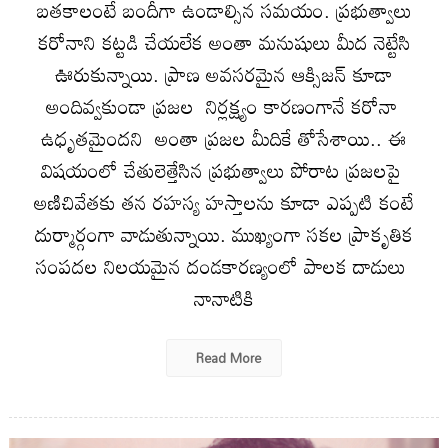
బతకాలంటే బందీగా ఉండాల్సిన సమయం. ప్రభుత్వాలు
కరోనాని కట్టడి చేయలేక అంతా మనుషులు మీద నెట్టేసి
ఊరుకున్నాయి. ప్రాణ అవ‌స‌ర‌మైన ఆక్సిజ‌న్ కూడా
అందివ్వ‌కుండా ప్ర‌జ‌ల నిర్లక్ష్యం కారణంగానే కరోనా
ఉధృత‌మైందని అంతా ప్రజల మీదికే తోసేశాయి.. ఈ
విష‌యంలో చేతులెత్తేసిన ప్రభుత్వాలు పోరాట ప్రజలపై
అణిచివేత‌కు త‌న ర‌హ‌స్య హ‌స్తాల‌ను కూడా ఎప్ప‌టి కంటే
దుర్మార్గంగా వాడుతున్నాయి. ముఖ్యంగా స‌క‌ల ప్రాకృతిక
సంప‌ద‌ల‌ నిలయమైన దండకారణ్యంలో పాల‌క దాడులు
నానాటికి
Read More