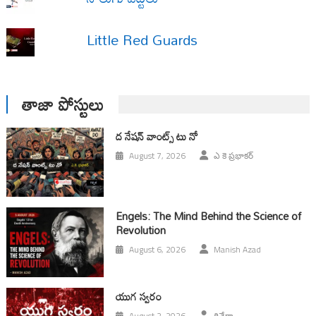
Little Red Guards
తాజా పోస్టులు
ద నేషన్ వాంట్స్ టు నో
August 7, 2026
ఎ కె ప్రభాకర్
Engels: The Mind Behind the Science of
Revolution
August 6, 2026
Manish Azad
యుగ స్వ‌రం
August 2, 2026
రివేరా