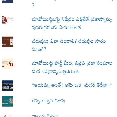
?
మావోయిస్టులపై నిషేధం ఎత్తివేతే ప్రజాస్వామ్య
పునరుద్ధరణకు సానుకూలత
చదువులు ఎలా ఉండాలి? చదువుల సారం
ఏమిటి?
మావోయిస్టు పార్టీ మీద, విప్లవ ప్రజా సంఘాల
మీద నిషేధాన్ని ఎత్తివేయాలి
“ఆయమ్మ అంతే! ఆమె ఒక మదర్ తెరీసా!”
రెప్పవాల్చని చూపు
నాలుగు పిట్టలు