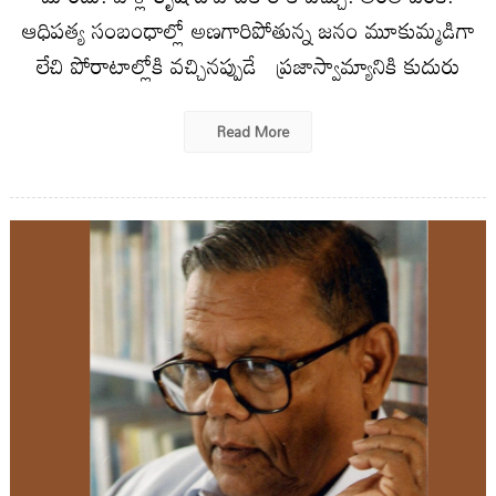
ఆధిపత్య సంబంధాల్లో అణగారిపోతున్న జనం మూకుమ్మడిగా
లేచి పోరాటాల్లోకి వచ్చినప్పుడే ప్రజాస్వామ్యానికి కుదురు
Read More