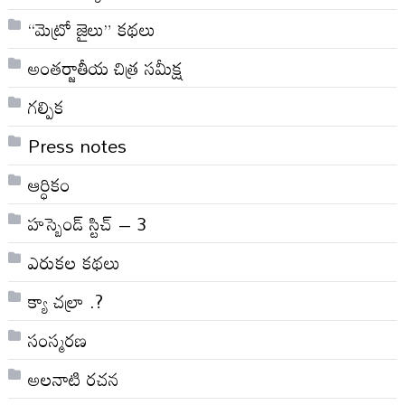
“మెట్రో జైలు” కథలు
అంతర్జాతీయ చిత్ర సమీక్ష
గల్పిక
Press notes
ఆర్ధికం
హస్బెండ్ స్టిచ్ – 3
ఎరుకల కథలు
క్యా చల్రా .?
సంస్మరణ
అలనాటి రచన