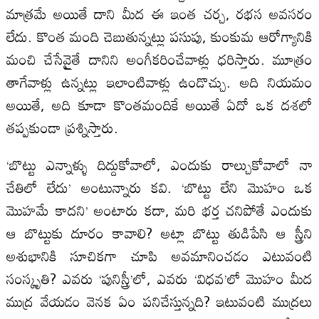
మాత్రమే అయితే దాని మీద ఈ ఇంత చర్చ, రభస అవసరం
లేదు. కొంత మంది చెబుతున్నట్లు పసుపు, కుంకుమ ఆరోగ్యానికి
మంచి చేసేవైౖతే దానిని అంగీకరించేవాళ్లు ధరిస్తారు. మూత్రం
తాగేవాళ్లు ఉన్నట్లు ఇలాంటివాళ్లు ఉండొచ్చు. అది నియమం
అయితే, అది కూడా కొంతమందికే అయితే ఏదో ఒక దశలో
తప్పకుండా ప్రశ్నిస్తారు.
‘బొట్టు ఎన్నాళ్ళు దిద్దుకోవాలో, ఎందుకు రాల్చుకోవాలో నా
చేతిలో లేదు’ అంటున్నారు కవి. ‘బొట్టు లేని మొహం ఒక
మొహమే కాదని’ అంటారు కదా, మరి భర్త చనిపోతే ఎందుకు
ఆ బొట్టుకు దూరం కావాలి? అట్లా బొట్టు తుడిపేసి ఆ స్త్రీని
అశుభానికి సూచికగా చూపి అవమానించడం ఎటువంటి
సంస్కృతి? ఎవరు ‘పునిస్త్రీ’లో, ఎవరు ‘విధవ’లో మొహం మీద
ముద్ర వేయడం వెనక ఏం పనిచేస్తున్నది? ఇటువంటి ముద్రలు