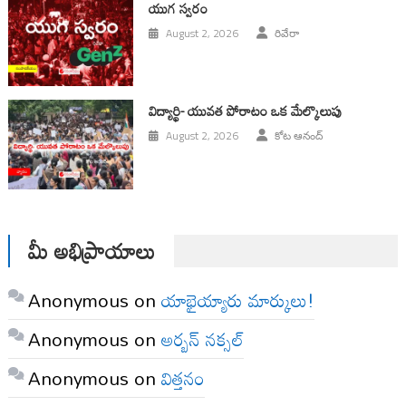
యుగ స్వ‌రం
August 2, 2026
రివేరా
విద్యార్థి- యువత పోరాటం ఒక మేల్కొలుపు
August 2, 2026
కోట ఆనంద్
మీ అభిప్రాయాలు
Anonymous
on
యాభైయ్యారు మార్కులు!
Anonymous
on
అర్బన్ నక్సల్
Anonymous
on
విత్తనం