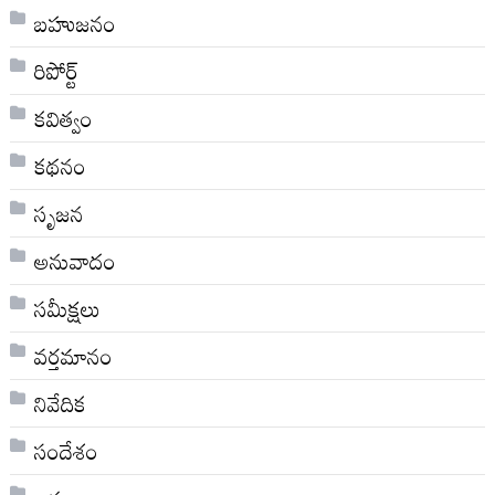
బహుజనం
రిపోర్ట్
కవిత్వం
కథనం
సృజన
అనువాదం
సమీక్షలు
వర్తమానం
నివేదిక
సందేశం