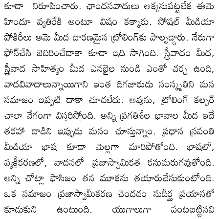
కూడా నిరూపించారు. ఛాందసవాదులు అక్కసుపట్టలేక ఈమె
హిందూ వ్యతిరేకి అంటూ విషం కక్కారు. సోషల్‌ మీడియా
పోకిరీలు ఆమె మీద దారణమైన ట్రోలింగ్‌కు పాల్పడ్డారు. నేరుగా
ఫోన్‌చేసి బెదిరించేదాకా కూడా ఇది సాగింది. స్త్రీవాదం మీద,
స్త్రీవాద సాహిత్యం మీద ఎనభైల నుండి ఎంతో చర్చ ఉంది,
వాదవివాదాలున్నాయిగాని ఇంత దిగజారుడు సంస్కృతిని మన
సమాజం ఇప్పటి దాకా చూడలేదు. అవును, ట్రోలింగ్‌ కల్చర్‌
చాలా వేగంగా విస్తరిస్తోంది. అన్ని ప్రగతిశీల భావాల మీద ఇదే
తరహా దాడిని ఇప్పుడు మనం చూస్తున్నాం. ప్రధాన స్రవంతి
మీడియా భాష కూడా మెల్లగా మారిపోతోంది. భాషలో,
వ్యక్తీకరణలో, వాదనలో ప్రజాస్వామికత కనుమరుగవుతోంది.
అన్ని చోట్లా ఫాసిజం తన మూకను తయారుచేసుకుంటోంది.
ఒక సమాజం ప్రజాస్వామీకరణ చెందడం సుదీర్ఘ ప్రయాసతో
కూడుకుని ఉంటుంది. యుగాలుగా వంటబట్టినవి