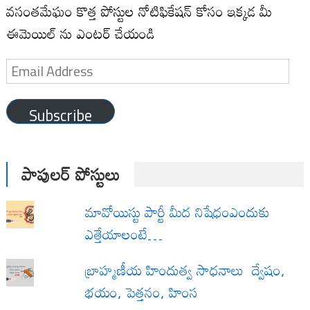
వసంతమేఘం కొత్త పోస్టుల నోటిఫికేషన్ కోసం ఇక్కడ మీ
ఈమెయిల్ ను ఎంటర్ చేయండి
Email
Address
Subscribe
పాపులర్ పోస్టులు
మావోయిస్టు పార్టీ మీద నిషేధంఎందుకు
ఎత్తేయాలంటే…
బ్రాహ్మణీయ హిందుత్వ సాధనాలు ద్వేషం,
భయం, పెత్తనం, హింస