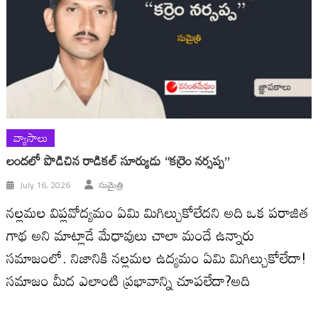
వ్యాసాలు
లందలో పొడిచిన రాడికల్ సూర్యుడు “కర్రెం నర్సప్ప”
July 16, 2026
సుమైత్రి
నల్లమల విప్లవోద్యమం ఏమి మిగిల్చుకోలేదని అది ఒక పరాజిత
గాథ అని మాట్లాడే మేధావులు చాలా మందే ఉన్నారు
సమాజంలో. నిజానికి నల్లమల ఉద్యమం ఏమి మిగిల్చుకోలేదా!
సమాజం మీద ఎలాంటి ప్రభావాన్ని చూపలేదా?అది