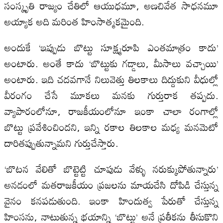
సంస్కృతి రాజ్యం చేతిలో ఆయుధమూ, అణచివేత సాధనమూ
అయ్యాక అది మరింత హింసాత్మకమైంది.
అందుకే ‘ఇప్పుడు బొట్టు సూక్ష్మరూపి ఎంతమాత్రం కాదు’
అంటారు. అంతే కాదు ‘బొట్టుకు గడ్డాలు, మీసాలు వచ్చాయి’
అంటారు. ఇది చదవగానే నిలువెత్తు తిలకాలు దిద్దుకుని వీధుల్లో
వీరంగం చేసే మూకలు మనకు గుర్తురాక తప్పదు.
వ్యాపారంలోనూ, రాజకీయంలోనూ ఇంకా చాలా రంగాల్లో
బొట్టు ప్రవేశించిందని, ఇన్ని రకాల తిలకాల మధ్య మనమెటో
దారితప్పుతున్నామని గుర్తుచేస్తారు.
‘బొటన వేలితో బొట్టెట్టి చూపుడు వేళ్ళు నరుక్కుపోతున్నారు’
అనడంలో మతరాజకీయం ప్రజలను మాయచేసి దోపిడి చేస్తున్న
వైనం కనపడుతుంది. ఇంకా హిందుత్వ పేరుతో చేస్తున్న
హింసను, నాటుతున్న భయాన్ని ‘బొట్టు’ అనే ప్రతీకను తీసుకొని