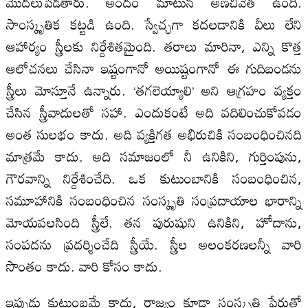
మొదలుపెడతారు. అందం మాటున అణచివేత ఉంది.
సాంస్కృతిక కట్టడి ఉంది. స్వేచ్ఛగా కదలడానికి వీలు లేని
ఆహార్యం స్త్రీలకు నిర్దేశితమైంది. తరాలు మారినా, ఎన్ని కొత్త
ఆలోచనలు చేసినా ఇష్టంగానో అయిష్టంగానో ఈ గుదిబండను
స్త్రీలు మోస్తూనే ఉన్నారు. ‘తగలెయ్యాలి’ అని ఆగ్రహం వ్యక్తం
చేసిన స్త్రీవాదులతో సహా. ఎందుకంటే అది వదిలించుకోవడం
అంత సులభం కాదు. అది వ్యక్తిగత అభిరుచికి సంబంధించినది
మాత్రమే కాదు. అది సమాజంలో నీ ఉనికిని, గుర్తింపును,
గౌరవాన్ని నిర్దేశించేది. ఒక కుటుంబానికి సంబంధించిన,
సమూహానికి సంబంధించిన సంస్కృతి సంప్రదాయాల భారాన్ని
మోయవలసింది స్త్రీలే. తన పురుషుని ఉనికిని, హోదాను,
సంపదను ప్రదర్శించేది స్త్రీయే. స్త్రీల అలంకరణలన్నీ వారి
సొంతం కాదు. వారి కోసం కాదు.
ఇప్పుడు కుటుంబమే కాదు, రాజ్యం కూడా సంస్కృతి పేరుతో