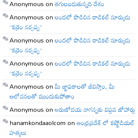
Anonymous
on
తగులబడుతున్నది దేశం
Anonymous
on
లందలో పొడిచిన రాడికల్ సూర్యుడు
“కర్రెం నర్సప్ప”
Anonymous
on
లందలో పొడిచిన రాడికల్ సూర్యుడు
“కర్రెం నర్సప్ప”
Anonymous
on
లందలో పొడిచిన రాడికల్ సూర్యుడు
“కర్రెం నర్సప్ప”
Anonymous
on
మీ జ్ఞాపకాలతో జీవిస్తాం, మీ
ఆలోచనలతో ముందుకుపోతాం
Anonymous
on
అరుణోదయ నాగన్నకు విప్లవ జోహార్లు
hanamkondaaolcom
on
ఆంధ్రప్రదేశ్ లో కష్టోడియల్
హత్యలు