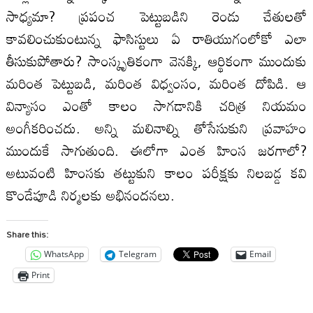
సాధ్యమా? ప్రపంచ పెట్టుబడిని రెండు చేతులతో
కావలించుకుంటున్న ఫాసిస్టులు ఏ రాతియుగంలోకో ఎలా
తీసుకుపోతారు? సాంస్కృతికంగా వెనక్కి, ఆర్థికంగా ముందుకు
మరింత పెట్టుబడి, మరింత విధ్వంసం, మరింత దోపిడి. ఆ
విన్యాసం ఎంతో కాలం సాగడానికి చరిత్ర నియమం
అంగీకరించదు. అన్ని మలినాల్ని తోసేసుకుని ప్రవాహం
ముందుకే సాగుతుంది. ఈలోగా ఎంత హింస జరగాలో?
అటువంటి హింసకు తట్టుకుని కాలం పరీక్షకు నిలబడ్డ కవి
కొండేపూడి నిర్మలకు అభినందనలు.
Share this:
WhatsApp
Telegram
Email
Print