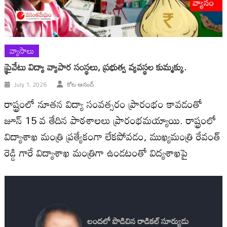
వ్యాసాలు
ప్రైవేటు విద్యా వ్యాపార సంస్థలు, ప్రభుత్వ వ్యవస్థల కుమ్మక్కు.
July 1, 2026
కోట ఆనంద్
రాష్ట్రంలో నూతన విద్యా సంవత్సరం ప్రారంభం కావడంతో
జూన్ 15 వ తేదిన పాఠశాలలు ప్రారంభమయ్యాయి. రాష్ట్రంలో
విద్యాశాఖ మంత్రి ప్రత్యేకంగా లేకపోవడం, ముఖ్యమంత్రి రేవంత్
రెడ్డి గారే విద్యాశాఖ మంత్రిగా ఉండటంతో విద్యశాఖపై