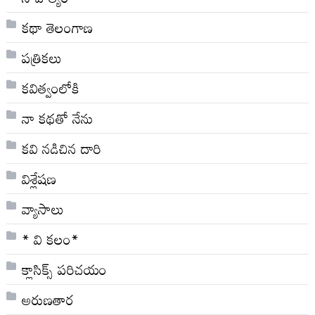
కథా తెలంగాణ
పత్రికలు
కవిత్వంలోకి
నా క‌థ‌తో నేను
కవి నడిచిన దారి
విశ్లేషణ
వ్యాసాలు
* వి క‌లం*
క్లాసిక్స్ ప‌రిచ‌యం
అరుణతార