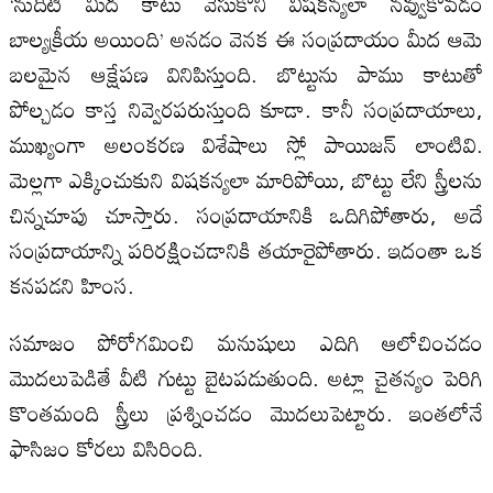
‘నుదిటి మీద కాటు వేసుకొని విషకన్యలా నవ్వుకోవడం
బాల్యక్రీయ అయింది’ అనడం వెనక ఈ సంప్రదాయం మీద ఆమె
బలమైన ఆక్షేపణ వినిపిస్తుంది. బొట్టును పాము కాటుతో
పోల్చడం కాస్త నివ్వెరపరుస్తుంది కూడా. కానీ సంప్రదాయాలు,
ముఖ్యంగా అలంకరణ విశేషాలు స్లో పాయిజన్‌ లాంటివి.
మెల్లగా ఎక్కించుకుని విషకన్యలా మారిపోయి, బొట్టు లేని స్త్రీలను
చిన్నచూపు చూస్తారు. సంప్రదాయానికి ఒదిగిపోతారు, అదే
సంప్రదాయాన్ని పరిరక్షించడానికి తయారైపోతారు. ఇదంతా ఒక
కనపడని హింస.
సమాజం పోరోగమించి మనుషులు ఎదిగి ఆలోచించడం
మొదలుపెడితే వీటి గుట్టు బైటపడుతుంది. అట్లా చైతన్యం పెరిగి
కొంతమంది స్త్రీలు ప్రశ్నించడం మొదలుపెట్టారు. ఇంతలోనే
ఫాసిజం కోరలు విసిరింది.