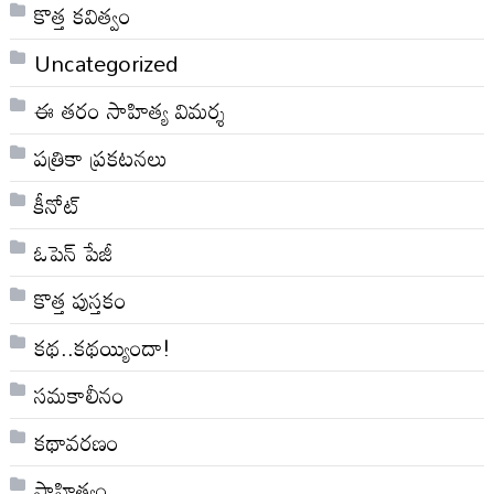
కొత్త కవిత్వం
Uncategorized
ఈ తరం సాహిత్య విమర్శ
పత్రికా ప్రకటనలు
కీనోట్
ఓపెన్ పేజీ
కొత్త పుస్తకం
కథ..కథయ్యిందా!
సమకాలీనం
కథావరణం
సాహిత్యం