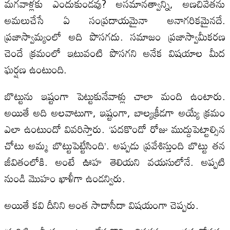
మగవాళ్లకు ఎందుకుండవు? అసమానత్వాన్ని, అణచివేతను
అమలుచేసే ఏ సంప్రదాయమైనా అనాగరికమైనదే.
ప్రజాస్వామ్యంలో అది పొసగదు. సమాజం ప్రజాస్వామీకరణ
చెందే క్రమంలో ఇటువంటి పొసగని అనేక విషయాల మీద
ఘర్షణ ఉంటుంది.
బొట్టును ఇష్టంగా పెట్టుకునేవాళ్లు చాలా మంది ఉంటారు.
అయితే అది అలవాటుగా, ఇష్టంగా, బాల్యక్రీడగా అయ్యే క్రమం
ఎలా ఉంటుందో వివరిస్తారు. ‘పదకొండో రోజు ముద్దుపెట్టాల్సిన
చోటు అమ్మ బొట్టుపెట్టేసింది’. అప్పడు ప్రవేశిస్తుంది బొట్టు తన
జీవితంలోకి. అంటే ఊహ తెలియని వయసులోనే. అప్పటి
నుండి మొహం ఖాళీగా ఉండన్విరు.
అయితే కవి దీనిని అంత సాదాసీదా విషయంగా చెప్పరు.