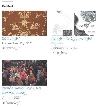
Related
ఏది సంస్కృతి?
సంస్కృతి – మార్క్సిస్టు సాంస్కృతిక
December 15, 2021
సిద్ధాంతం
In "సాహిత్యం"
January 17, 2022
In "వ్యాసాలు"
భారతదేశ మహిళా ఉద్యమంపై బి.
అనూరాధ ఇంటర్వ్యూ
April 1, 2021
In "ఇంటర్వ్యూ"