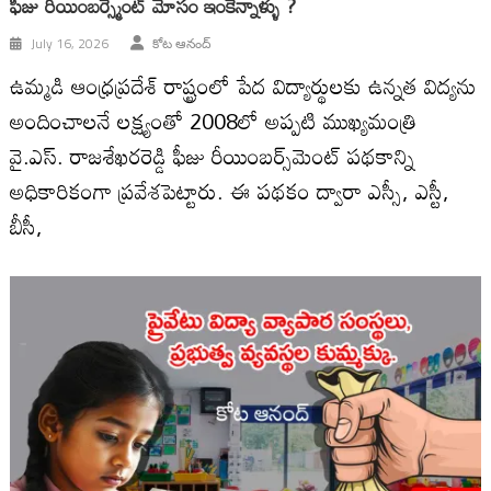
ఫీజు రీయింబర్స్మెంట్ మోసం ఇంకెన్నాళ్ళు ?
July 16, 2026
కోట ఆనంద్
ఉమ్మడి ఆంధ్రప్రదేశ్ రాష్ట్రంలో పేద విద్యార్థులకు ఉన్నత విద్యను
అందించాలనే లక్ష్యంతో 2008లో అప్పటి ముఖ్యమంత్రి
వై.ఎస్. రాజశేఖరరెడ్డి ఫీజు రీయింబర్స్‌మెంట్ పథకాన్ని
అధికారికంగా ప్రవేశపెట్టారు. ఈ పథకం ద్వారా ఎస్సీ, ఎస్టీ,
బీసీ,