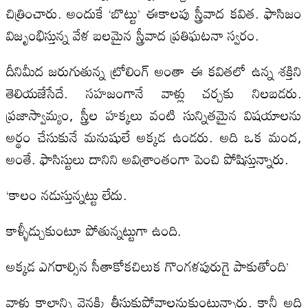
చిత్రించారు. అందుకే ‘బొట్టు’ ఈకాలపు స్త్రీవాద కవిత. ఫాసిజం
విజృంభిస్తున్న వేళ బలమైన స్త్రీవాద ప్రతిఘటనా స్వరం.
దీనిమీద జరుగుతున్న ట్రోలింగ్‌ అంతా ఈ కవితలో ఉన్న శక్తిని
తెలియజేసేదే. సహజంగానే వాళ్లు చర్చకు నిలబడరు.
ప్రజాస్వామ్యం, స్త్రీల హక్కలు వంటి సున్నితమైన విషయాలను
అర్థం చేసుకునే మనుషులే అక్కడ ఉండరు. అది ఒక మంద,
అంతే. ఫాసిస్టులు దానిని అవిశ్రాంతంగా పెంచి పోషిస్తున్నారు.
‘కాలం నడుస్తున్నట్టు లేదు.
కాళ్ళీడ్చుకుంటూ పోతున్నట్టుగా ఉంది.
అక్కడ ఎగరాల్సిన సీతాకోకచిలుక గొంగళపురుగై పాకుతోంది’
వాళ్లు కాలాన్ని వెనక్కి తీసుకుపోవాలనుకుంటున్నారు. కానీ అది