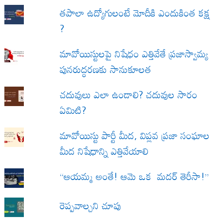
త‌పాలా ఉద్యోగులంటే మోదీకి ఎందుకింత కక్ష
?
మావోయిస్టులపై నిషేధం ఎత్తివేతే ప్రజాస్వామ్య
పునరుద్ధరణకు సానుకూలత
చదువులు ఎలా ఉండాలి? చదువుల సారం
ఏమిటి?
మావోయిస్టు పార్టీ మీద, విప్లవ ప్రజా సంఘాల
మీద నిషేధాన్ని ఎత్తివేయాలి
“ఆయమ్మ అంతే! ఆమె ఒక మదర్ తెరీసా!”
రెప్పవాల్చని చూపు