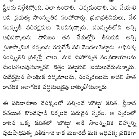
స్త్రీలను నిర్దేశిస్తోంది. ఎలా ఉండాలి, ఎక్కడుండాలి, ఏం చేయాలి
అని ప్రభుత్వ సాంస్కృతిక సలహాదార్లు, ప్రజాప్రతినిధులు, దేశ
సంస్కృతీ పరిరక్షకులు సెలవిస్తున్నారు. సంస్కృతిలోని అన్ని
ఆధిపత్యాలను ఫాసిజం తన చేతుల్లోకి తీసుకుని అన్ని
ప్రజాస్వామిక చర్చలను రద్దుచేసే పని మొదలుపెట్టారు. ఆధిపత్య
సంస్కృతిని ప్రశ్నిస్తే చాలు, మన మహోన్నత సంప్రదాయాలను
మంటగలుపుతున్నారని బెత్తం పట్టుకుని బయలుదేరుతున్నారు.
సుదీర్ఘమైన సాంఘిక ఉద్యమాలను, సంస్కరణలను కాదని పాత
రాచరిక అనాగరిక పద్ధతులవైపు లాక్కుపోతున్నారు.
ఈ పరిణామాల నేపథ్యంలో వచ్చిందే ‘బొట్టు’ కవిత. స్త్రీవాద
రచయిత కొండేపూడి నిర్మలది పదునైన స్వరం. ఆ స్వరంలో
రాసిన ఒక్క కవితలో ‘బొట్టు’ అనే సాంస్కృతిక చిహ్నాన్ని
పురుషాధిపత్య ప్రతీకగానే కాక మెజారిటీ మత ఆధిపత్య ప్రతీకగా