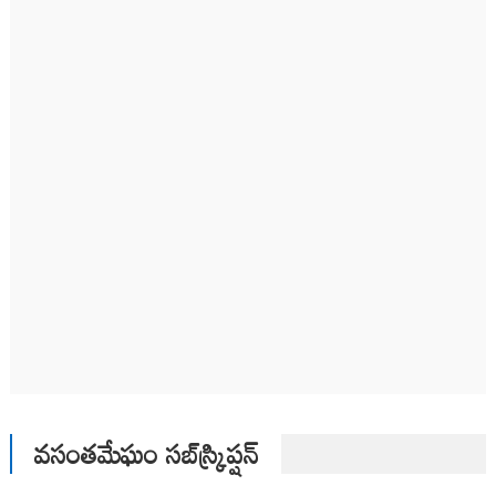
వసంతమేఘం సబ్‌స్క్రిప్షన్