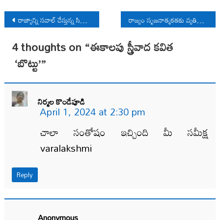
Post
రాజ్యాన్ని సవాల్‌ చేస్తున్న సిలింగేర్‌, హస్‌దేవ్ పోరాటాలు
రాజ్యం సృజ‌నాత్మ‌క‌త‌కు వ్య‌తిరేకి
navigation
4 thoughts on “
ఈకాలపు స్త్రీవాద కవిత
‘బొట్టు’
”
నిర్మల కొండేపూడి
April 1, 2024 at 2:30 pm
చాలా సంతోషం ఇచ్చింది మీ సమీక్ష
varalakshmi
Reply
Anonymous