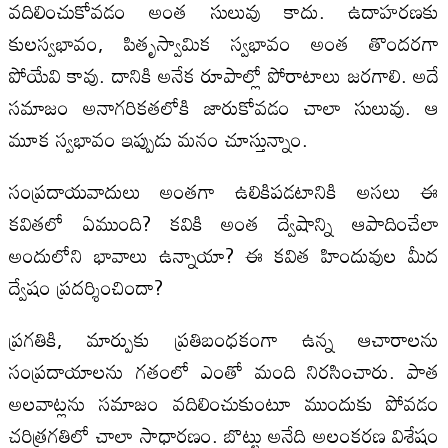
వదిలించుకోవడం అంత సులువు కాదు. ఉదాహరణకు
కులస్వభావం, పితృస్వామిక స్వభావం అంత తొందరగా
పోయేవి కావు. దానికి అనేక రూపాల్లో పోరాటాలు జరగాలి. అదే
సమాజం అనాగరికతలోకి జారుకోవడం చాలా సులువు. ఆ
మూక స్వభావం ఇప్పుడు మనం చూస్తున్నాం.
సంప్రదాయవాదులు అంతగా ఉలికిపడటానికి అసలు ఈ
కవితలో ఏముంది? కవికి అంత ద్వేషాన్ని ఆపాదించేలా
అందులోని భావాలు ఉన్నాయా? ఈ కవిత హిందువుల మీద
ద్వేషం ప్రదర్శించిందా?
ప్రగతికి, మార్పుకు ప్రతిబంధకంగా ఉన్న ఆచారాలను
సంప్రదాయాలను గతంలో ఎంతో మంది నిరసించారు. పాత
అలవాట్లను సమాజం వదిలించుకుంటూ ముందుకు పోవడం
చరిత్రగతిలో చాలా సాధారణం. బొట్టు అనేది అలంకరణ విశేషం