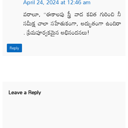
April 24, 2024 at 12:46 am
వరాలూ, “ఈకాలపు స్త్రీ వాద కవిత గురించి నీ
సమీక్ష చాలా సహేతుకంగా, అద్భుతంగా ఉందిరా
. ప్రేమపూర్వకమైన అభినందనలు!
Reply
Leave a Reply