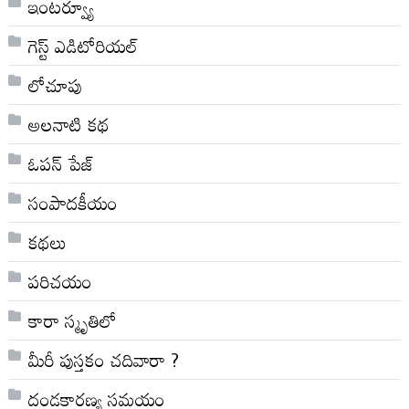
ఇంటర్వ్యూ
గెస్ట్ ఎడిటోరియల్
లోచూపు
అల‌నాటి క‌థ‌
ఓపన్ పేజ్
సంపాదకీయం
కథలు
పరిచయం
కారా స్మృతిలో
మీరీ పుస్తకం చదివారా ?
దండకారణ్య సమయం