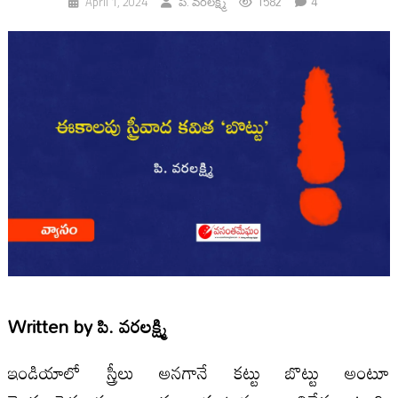
1582
4
April 1, 2024
పి. వరలక్ష్మి
Written by
పి. వరలక్ష్మి
ఇండియాలో స్త్రీలు అనగానే కట్టు బొట్టు అంటూ