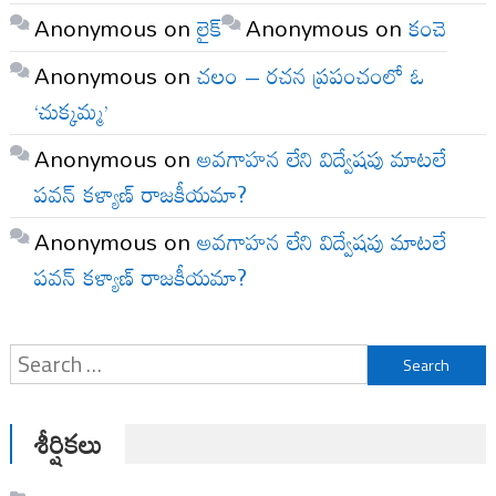
Anonymous
on
లైక్
Anonymous
on
కంచె
Anonymous
on
చలం – రచన ప్రపంచంలో ఓ
‘చుక్కమ్మ’
Anonymous
on
అవగాహన లేని విద్వేషపు మాటలే
పవన్ కళ్యాణ్ రాజకీయమా?
Anonymous
on
అవగాహన లేని విద్వేషపు మాటలే
పవన్ కళ్యాణ్ రాజకీయమా?
Search
for:
శీర్షికలు