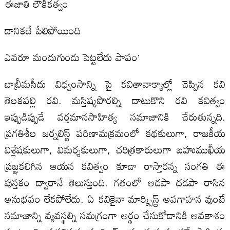
ఈజాతి లౌకికత్వం
దానికదే పేలిపోయింది
ఎవరూ మందుగుండు పెట్టలేదు పాపం’
బాబ్రీమసీదు విధ్వంసాన్ని పై కవితావాక్యాల్లో చెప్పిన కవి
తెలకపల్లి రవి. మస్తిష్కపొరల్ని దాటుకొని రవి కవిత్వం
ఇప్పుడిప్పుడే వర్తమానసాహిత్య సమాజానికి చేరుతున్నది.
ప్రగతిశీల జర్నలిస్ట్‌ పరిణామక్రమంలో కథకులుగా, రాజకీయ
విశ్లేషకులుగా, విమర్శకులుగా, చరిత్రకారులుగా బహుముఖీయ
ప్రజ్ఞకలిగిన ఆయన కవిత్వం కూడా రాస్తారన్న సంగతి ఈ
పుస్తకం ద్వారానే తెలుస్తుంది. గతంలో అడపా దడపా రాసిన
అనుభవం లేకపోలేదు. ఏ కవికైనా మార్క్సిస్ట్‌ అవగాహన వుంటే
సమాజాన్ని వ్యవస్థల్ని సమగ్రంగా అర్థం చేసుకోడానికి అవకాశం