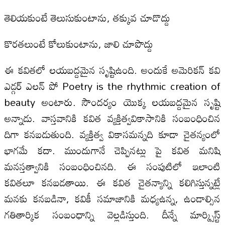
తెలియకుంటే తెలుసుకుంటాను, తక్కువ చూడొద్దు
కొరతలుంటే కోలుకుంటాను, జాలి చూపొద్దు
ఈ కవితలో లయబద్దమైన సృష్టిఉంది. అందుకే అమెరికన్‌ కవి
ఎడ్గర్‌ ఎలన్‌ పో Poetry is the rhythmic creation of
beauty అంటారు. సౌందర్యం యొక్క లయబద్దమైన సృష్టి
అన్నాడు. వాస్తవానికి కవిత వ్యక్తిత్వవికాసానికి సంబంధించిన
దిగా కనబడుతుంది. వ్యక్తిత్వ వికాసమన్నది కూడా చైతన్యంలో
భాగమే కదా. ముందుగానే చెప్పినట్లు పై కవిత మనిషి
మనస్తత్వానికి సంబంధించినది. ఈ సంపుటిలో ఇలాంటి
కవితలూ కనబడతాయి. ఈ కవిత చైతన్యాన్ని కలిగిస్తున్నట్లే
మనకు కనబడినా, కవికీ సమాజానికి మధ్యఉన్న, ఉండాల్సిన
గతితార్కిక సంబంధాన్ని వెల్లడిస్తుంది. దీన్నే మార్క్సిస్ట్‌