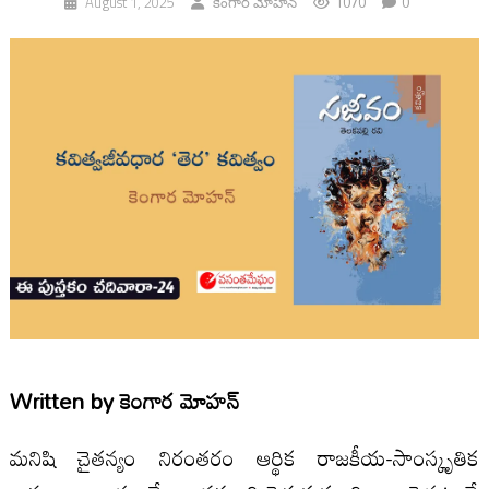
1070
0
August 1, 2025
కెంగార మోహన్
Written by
కెంగార మోహన్
మనిషి చైతన్యం నిరంతరం ఆర్థిక రాజకీయ-సాంస్కృతిక