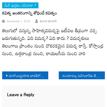
మీరీ పుస్తకం చదివారా ?
కవిత్వ అంతరంగాన్ని శోధించే కవిత్వం
November 1, 2025
కెంగార మోహన్
తెలుగులో వస్తున్న సాహిత్యవిమర్శపై ఇటీవల తీవ్రంగా చర్చ
జరుగుతున్నది. ఏది విమర్శ? ఏది కాదు.? విమర్శకులు
తెలంగాణ ప్రాంతం నుంచి వొకరకమైన విమర్శ రాస్తే, కోస్తాంధ్ర
నుంచి, ఉత్తరాంధ్ర నుంచి, రాయలసీమ నుంచి వారి
Post
మావోయిస్టురహిత భారత్‌‍లో 2024 ఎన్నికలు
దండకారణ్య ఉల్‌గులాన్‌కు జేజేలు
navigation
Leave a Reply