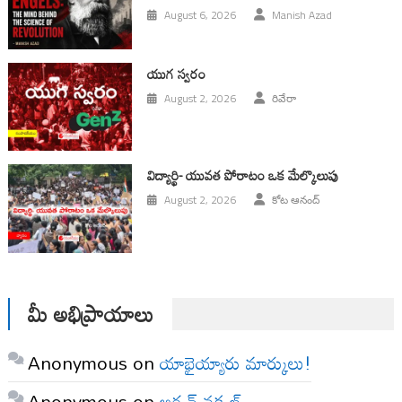
August 6, 2026
Manish Azad
యుగ స్వ‌రం
August 2, 2026
రివేరా
విద్యార్థి- యువత పోరాటం ఒక మేల్కొలుపు
August 2, 2026
కోట ఆనంద్
మీ అభిప్రాయాలు
Anonymous
on
యాభైయ్యారు మార్కులు!
Anonymous
on
అర్బన్ నక్సల్