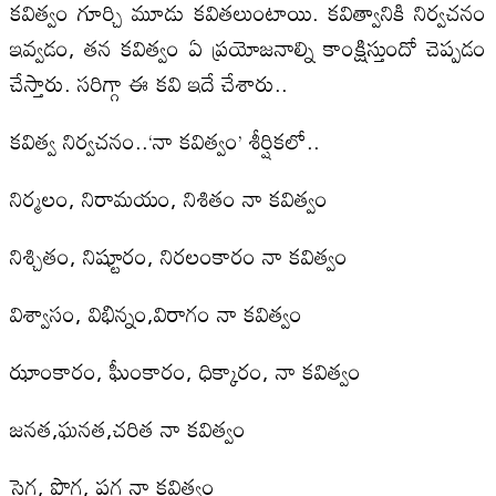
కవిత్వం గూర్చి మూడు కవితలుంటాయి. కవిత్వానికి నిర్వచనం
ఇవ్వడం, తన కవిత్వం ఏ ప్రయోజనాల్ని కాంక్షిస్తుందో చెప్పడం
చేస్తారు. సరిగ్గా ఈ కవి ఇదే చేశారు..
కవిత్వ నిర్వచనం..‘నా కవిత్వం’ శీర్షికలో..
నిర్మలం, నిరామయం, నిశితం నా కవిత్వం
నిశ్చితం, నిష్టూరం, నిరలంకారం నా కవిత్వం
విశ్వాసం, విభిన్నం,విరాగం నా కవిత్వం
ఝాంకారం, ఫీుంకారం, ధిక్కారం, నా కవిత్వం
జనత,ఘనత,చరిత నా కవిత్వం
సెగ, పొగ, పగ నా కవిత్వం