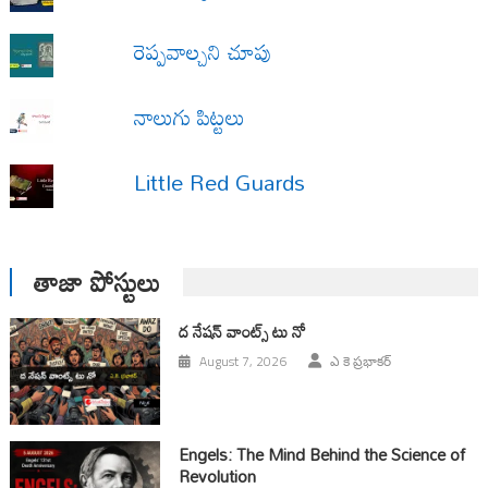
రెప్పవాల్చని చూపు
నాలుగు పిట్టలు
Little Red Guards
తాజా పోస్టులు
ద నేషన్ వాంట్స్ టు నో
August 7, 2026
ఎ కె ప్రభాకర్
Engels: The Mind Behind the Science of
Revolution