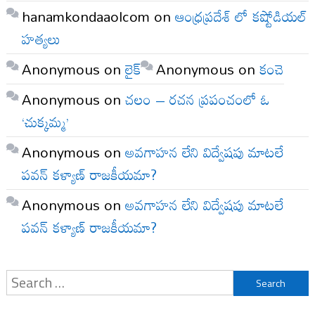
hanamkondaaolcom
on
ఆంధ్రప్రదేశ్ లో కష్టోడియల్
హత్యలు
Anonymous
on
లైక్
Anonymous
on
కంచె
Anonymous
on
చలం – రచన ప్రపంచంలో ఓ
‘చుక్కమ్మ’
Anonymous
on
అవగాహన లేని విద్వేషపు మాటలే
పవన్ కళ్యాణ్ రాజకీయమా?
Anonymous
on
అవగాహన లేని విద్వేషపు మాటలే
పవన్ కళ్యాణ్ రాజకీయమా?
Search
for: