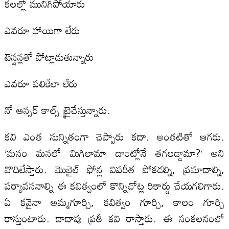
కలల్లో మునిగిపోయారు
ఎవరూ హాయిగా లేరు
టెన్షన్లతో పోట్లాడుతున్నారు
ఎవరూ పలికేలా లేరు
నో ఆన్సర్‌ కాల్స్‌ ట్రైచేస్తున్నారు.
కవి ఎంత సున్నితంగా చెప్పారు కదా. అంతటితో ఆగరు.
‘మనం మనలో మిగిలామా దాంట్లోనే తగలడ్డామా?’ అని
వొదిలేస్తారు. మొబైల్‌ ఫోన్ల విపరీత పోకడల్ని, ప్రమాదాల్ని,
పర్యావసనాల్ని ఈ కవిత్వంలో కొన్నిచోట్ల రికార్డు చేయగలిగారు.
ఏ కవైనా అమ్మగూర్చి, కవిత్వం గూర్చి, కాలం గూర్చి
రాస్తుంటారు. దాదాపు ప్రతీ కవి రాస్తారు. ఈ సంకలనంలో