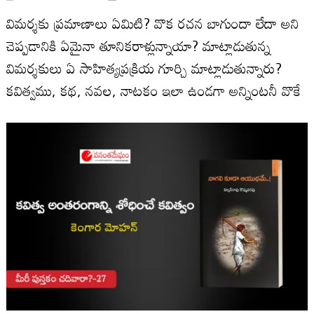
విమర్శకు ప్రమాణాలు ఏమిటి? వొక రచన బాగుందా లేదా అని
చెప్పడానికి ఏమైనా తూనికరాళ్లున్నాయా? మాట్లాడుతున్న
విమర్శకులు ఏ సాహిత్యప్రక్రియ గూర్చి మాట్లాడుతున్నారు?
కవిత్వము, కథ, నవల, నాటకం ఇలా ఉండగా అన్నింటనీ వొకే