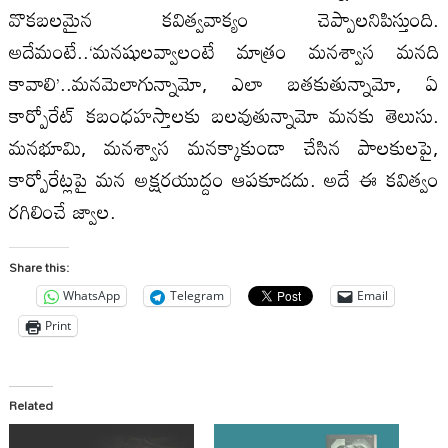
వొకబలమైన కవిత్వవాక్యం చెప్పాలనిపిస్తుంది.
అదేమంటే..‘మనషులవ్వాలంటే మాత్రం మనశ్వాస మనది
కావాలి’..మనమెలాగున్నామో, ఎలా బతకుతున్నామో, ఏ
కార్పోరేట్‌ కబంధహస్తాలకు బలవుతున్నామో మనకు తెలుసు.
మనభూమి, మనశ్వాస మనక్కాకుండా చేసిన పాలకులపై,
కార్పోరేట్లపై మన అక్షరయుద్దం ఆపకూడదు. అదే ఈ కవిత్వం
రగిలించే జ్వాల.
Share this:
WhatsApp
Telegram
Email
Print
Related