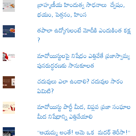
బ్రాహ్మణీయ హిందుత్వ సాధనాలు ద్వేషం,
భయం, పెత్తనం, హింస
త‌పాలా ఉద్యోగులంటే మోదీకి ఎందుకింత కక్ష
?
మావోయిస్టులపై నిషేధం ఎత్తివేతే ప్రజాస్వామ్య
పునరుద్ధరణకు సానుకూలత
చదువులు ఎలా ఉండాలి? చదువుల సారం
ఏమిటి?
మావోయిస్టు పార్టీ మీద, విప్లవ ప్రజా సంఘాల
మీద నిషేధాన్ని ఎత్తివేయాలి
“ఆయమ్మ అంతే! ఆమె ఒక మదర్ తెరీసా!”