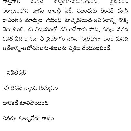
వాస్తవాల నుంచే వస్తుంది-పెరుగుతుంది. పైనఉండే
నిర్మాణంలోని భాగం కాబట్టి పైకీ, ముందుకు కిందికి చూసి
రావలసిన మార్పుల గురించి హెచ్చరిస్తుంది-అవసరాన్ని నొక్కి
చెబుతుంది. ఈ విషయంలో కవి అనేవాడు పాట, పద్యం వచన
కవిత ఏది రాసినా ఏ ప్రయోగం చేసినా స్వతహాగా ఉండే మనిషి
ఆవేశాన్ని-ఆలోచనలను-కలలను వ్యక్తం చేయవలసిందే.
_నిఖిలేశ్వర్‌
‘ఈ దేశపు న్యాయ గుమ్మటం
దానికదే కూలిపోయింది
ఎవరూ కూల్చలేదు పాపం