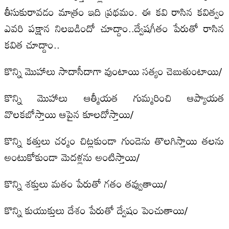
తీసుకురావడం మాత్రం ఇది ప్రథమం. ఈ కవి రాసిన కవిత్వం
ఎవరి పక్షాన నిలబడిందో చూద్దాం..ద్వేషగీతం పేరుతో రాసిన
కవిత చూద్దాం..
కొన్ని మొహాలు సాదాసీదాగా వుంటాయి సత్యం చెబుతుంటాయి/
కొన్ని మొహాలు ఆత్మీయత గుమ్మరించి ఆప్యాయత
వొలకబోస్తాయి ఆపైన కూలదోస్తాయి/
కొన్ని కత్తులు చర్మం చిట్లకుండా గుండెను తొలగిస్తాయి తలను
అంటుకోకుండా మెదళ్లను అంటిస్తాయి/
కొన్ని శక్తులు మతం పేరుతో గతం తవ్వుతాయి/
కొన్ని కుయుక్తులు దేశం పేరుతో ద్వేషం పెంచుతాయి/