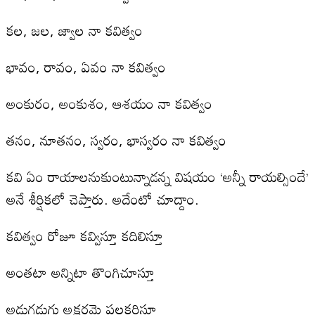
కల, జల, జ్వాల నా కవిత్వం
భావం, రావం, ఏవం నా కవిత్వం
అంకురం, అంకుశం, ఆశయం నా కవిత్వం
తనం, నూతనం, స్వరం, భాస్వరం నా కవిత్వం
కవి ఏం రాయాలనుకుంటున్నాడన్న విషయం ‘అన్నీ రాయల్సిందే’
అనే శీర్షికలో చెప్తారు. అదేంటో చూద్దాం.
కవిత్వం రోజూ కవ్విస్తూ కదిలిస్తూ
అంతటా అన్నిటా తొంగిచూస్తూ
అడుగడుగు అక్షరమై పలకరిస్తూ