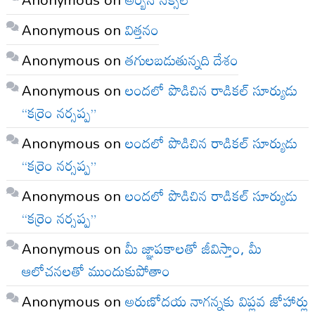
Anonymous
on
విత్తనం
Anonymous
on
తగులబడుతున్నది దేశం
Anonymous
on
లందలో పొడిచిన రాడికల్ సూర్యుడు
“కర్రెం నర్సప్ప”
Anonymous
on
లందలో పొడిచిన రాడికల్ సూర్యుడు
“కర్రెం నర్సప్ప”
Anonymous
on
లందలో పొడిచిన రాడికల్ సూర్యుడు
“కర్రెం నర్సప్ప”
Anonymous
on
మీ జ్ఞాపకాలతో జీవిస్తాం, మీ
ఆలోచనలతో ముందుకుపోతాం
Anonymous
on
అరుణోదయ నాగన్నకు విప్లవ జోహార్లు