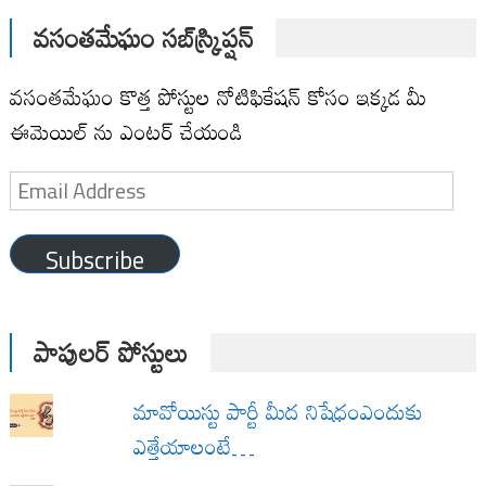
వసంతమేఘం సబ్‌స్క్రిప్షన్
వసంతమేఘం కొత్త పోస్టుల నోటిఫికేషన్ కోసం ఇక్కడ మీ
ఈమెయిల్ ను ఎంటర్ చేయండి
Email
Address
Subscribe
పాపులర్ పోస్టులు
మావోయిస్టు పార్టీ మీద నిషేధంఎందుకు
ఎత్తేయాలంటే…