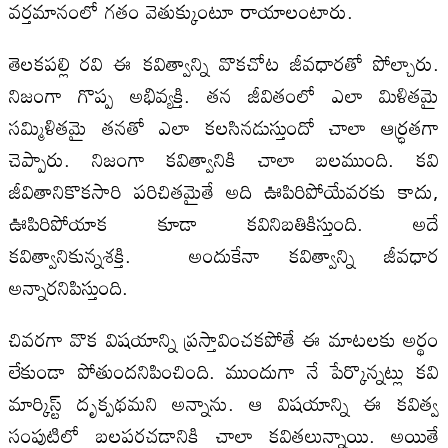
వర్తమానంలో గతం వెతుక్కుంటూ రాయాలంటారు.
తెలకపల్లి రవి ఈ కవిత్వాన్ని వొకచోట జీవధారతో పోల్చారు.
నిజంగా గొప్ప అభివ్యక్తి. తన జీవితంలో ఎలా మిళితమై
సమ్మిళితమై తనతో ఎలా కలసినడుస్తుందో చాలా ఆర్ధ్రతగా
చెప్పారు. నిజంగా కవిత్వానికి చాలా బలముంది. కవి
జీవితానికొకసారి పరిచితమైతే అది ఊపిరిపోయేవరకు కాదు,
ఊపిరిపోయాక కూడా కవినిబతికిస్తుంది. అదే
కవిత్వానికున్నశక్తి. అందుకేనా కవిత్వాన్ని జీవధార
అన్నారనిపిస్తుంది.
చివరగా వొక విషయాన్ని ప్రస్తావించకపోతే ఈ మాటలకు అర్థం
లేకుండా పోతుందనిపించింది. ముందుగా నే పేర్కొన్నట్లు కవి
మార్కిస్ట్‌ దృక్పథమని అన్నాను. ఆ విషయాన్ని ఈ కవిత్వ
సంపుటిలో బలపరచడానికి చాలా కవితలున్నాయి. అయితే