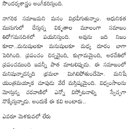
సౌందర్యశాస్త్రం అంగీకరిస్తుంది.
నాగరిక సమాజమని మనం విర్రవీగుతున్నాం. ఆధునికత
ముసుగులో చేస్తున్న వికృతాల మూలంగా సమాజం
తిరోగమనదిశలో పయనిస్తుంది. అవును ఇది నిజం
కూడా..మనుషులకూ మనుషులకూ మధ్య దూరం బాగా
పెరిగింది. ప్రపంచం చిన్నదైంది, కుగ్రామమైంది, అరచేతిలో
ప్రపంచముంది ఇవన్నీ పాత మాటలిప్పుడు. ఈ సమాజంలో
మనిషున్నాడన్నది భ్రమలా మిగిలిపోతుందేమో. మనిషే
యంత్రమయ్యాక చూపుడు వేలే మస్తిష్కమైంది. విధ్వంసాలను
మోస్తున్న చరవాణిలో ఎన్నో విస్ఫోటనాల్ని స్వేచ్ఛగా
నొక్కేస్తున్నాడు. అందుకే ఈ కవి అంటారు..
ఎవరూ మెళకువలో లేరు