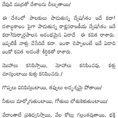
దేవుడి ముద్రతో దేశాలను చీల్చుతాయి/
ఈ దేశంలో పాలకులు పాడుతున్న ద్వేషగీతం ఇదే కదా!
దశాబ్దకాలం పైగా పాడుతున్న రాక్షసరాజకీయ ద్వేషగీతం ఇదే
కదా?దుర్మార్గపాలన ఆరంభమైన ఏడాదే ఈ కవిత రాశారు.
ఇప్పటికీ వాళ్లు చేసేదిదే కదా. ఇంకా చెప్పాలంటే ఇదే ఏడాది
ఇంకో కవిత ‘అదంతే’ శీర్షికతో రాశారు.
మొహాలు కనిపిస్తాయి, మోహాలు కనిపించవు, కళ్లు
చూస్తుంటాయి కుళ్లు కనిపించదు./
గొప్పలు వినిపిస్తుంటాయి, తప్పులు అదృశ్యమై పోతాయి/
నీతులు మార్మోగుతుంటాయి, గోతులు లోతుకెళుతుంటాయి/
వేదాంతాలే ప్రతిధ్వనిస్తాయి, వేల కోట్లు గల్లంతవుతాయి, భక్తి