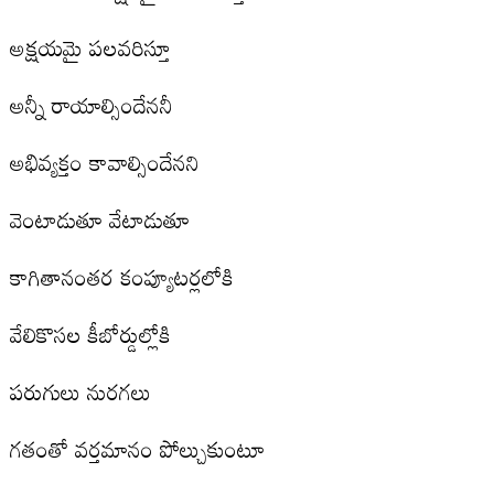
అక్షయమై పలవరిస్తూ
అన్నీ రాయాల్సిందేననీ
అభివ్యక్తం కావాల్సిందేనని
వెంటాడుతూ వేటాడుతూ
కాగితానంతర కంప్యూటర్లలోకి
వేలికొసల కీబోర్డుల్లోకి
పరుగులు నురగలు
గతంతో వర్తమానం పోల్చుకుంటూ