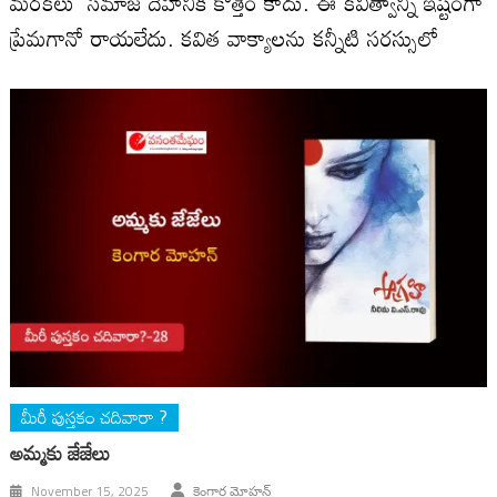
మరకలు సమాజ దేహానికి కొత్తేం కాదు. ఈ కవిత్వాన్ని ఇష్టంగా
ప్రేమగానో రాయలేదు. కవిత వాక్యాలను కన్నీటి సరస్సులో
మీరీ పుస్తకం చదివారా ?
అమ్మ‌కు జేజేలు
November 15, 2025
కెంగార మోహన్