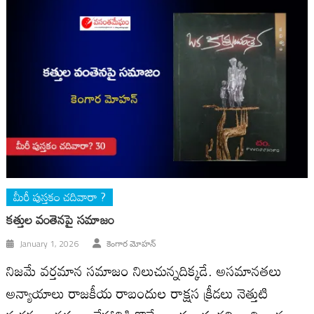
మీరీ పుస్తకం చదివారా ?
కత్తుల వంతెనపై సమాజం
January 1, 2026
కెంగార మోహన్
నిజమే వర్తమాన సమాజం నిలుచున్నదిక్కడే. అసమానతలు
అన్యాయాలు రాజకీయ రాబందుల రాక్షస క్రీడలు నెత్తుటి