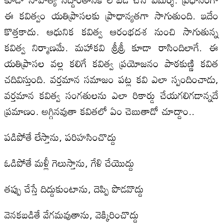
ఈ కవిత్వం యతిప్రాసలకు ప్రాధాన్యతగా సాగుతుంది. ఇదేం
కొత్తకాదు. ఆధునిక కవిత్వ ఆరంభదశ నుంచి సాగుతున్న
కవిత్వ నిర్మాణమే. మహాకవి శ్రీశ్రీ కూడా రాసిందిలాగే. ఈ
యతిప్రాసల వల్ల కలిగే కవిత్వ ప్రయోజనం పాఠకుణ్ణి కవిత
చదివిస్తుంది. వర్తమాన సమాజం పట్ల కవి ఎలా స్పందించాడు,
వర్తమాన కవిత్వ సంగతులను ఎలా రికార్డు చేయగలిగడాన్నదే
ప్రమాణం. అగ్గినవుతా కవితలో ఏం చెబుతాడో చూద్దాం..
పడిపోతే లేస్తాను, పరిహసించొద్దు
ఓడిపోతే మళ్లీ గెలుస్తాను, గేళి చేయొద్దు
తప్పు చేస్తే దిద్దుకుంటాను, దెప్పి పొడవొద్దు
వెనకబడితే వేగమవుతాను, వెక్కిరించొద్దు