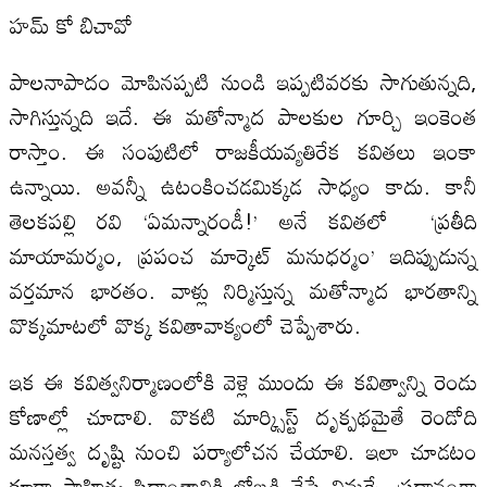
హమ్‌ కో బిచావో
పాలనాపాదం మోపినప్పటి నుండి ఇప్పటివరకు సాగుతున్నది,
సాగిస్తున్నది ఇదే. ఈ మతోన్మాద పాలకుల గూర్చి ఇంకెంత
రాస్తాం. ఈ సంపుటిలో రాజకీయవ్యతిరేక కవితలు ఇంకా
ఉన్నాయి. అవన్నీ ఉటంకించడమిక్కడ సాధ్యం కాదు. కానీ
తెలకపల్లి రవి ‘ఏమన్నారండీ!’ అనే కవితలో ‘ప్రతీది
మాయామర్మం, ప్రపంచ మార్కెట్‌ మనుధర్మం’ ఇదిప్పుడున్న
వర్తమాన భారతం. వాళ్లు నిర్మిస్తున్న మతోన్మాద భారతాన్ని
వొక్కమాటలో వొక్క కవితావాక్యంలో చెప్పేశారు.
ఇక ఈ కవిత్వనిర్మాణంలోకి వెళ్లె ముందు ఈ కవిత్వాన్ని రెండు
కోణాల్లో చూడాలి. వొకటి మార్క్సిస్ట్‌ దృక్పథమైతే రెండోది
మనస్తత్వ దృష్టి నుంచి పర్యాలోచన చేయాలి. ఇలా చూడటం
కూడా సాహిత్య సిద్దాంతానికి లోబడి చేసే విమర్శే. ప్రధానంగా