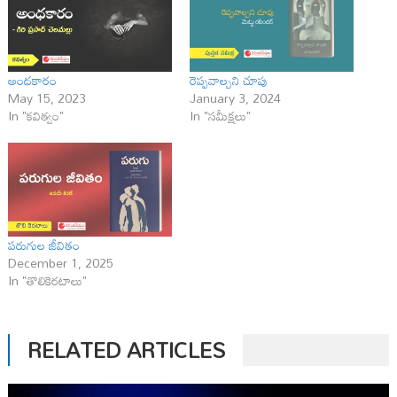
అంధకారం
రెప్పవాల్చని చూపు
May 15, 2023
January 3, 2024
In "కవిత్వం"
In "సమీక్షలు"
పరుగుల జీవితం
December 1, 2025
In "తొలికెరటాలు"
RELATED ARTICLES