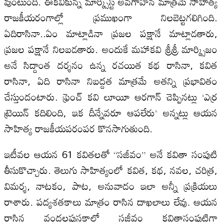
వుంటుంది. ఈకవికున్న మార్క్సిస్ట్‌ అవగాహన మాత్రమే సాహిత్య
రాజకీయరంగాల్లో ప్రముఖంగా నిలబెట్టగలిగింది.
ఏదిరాసినా..ఏం మాట్లాడినా ప్రజల పక్షానే మాట్లాడతారు,
ప్రజల పక్షానే నిలబడతారు. అందుకే మహాకవి శ్రీశ్రీ మార్క్సిజం
అనే సిద్దాంత దర్శనం ఉన్న రచయిత కథ రాసినా, కవిత
రాసినా, ఏది రాసినా నిబద్దత మాత్రమే అతన్ని ప్రభావితం
చేస్తుందంటారు. ఫ్రెంచ్‌ కవి లూయీ ఆరగాన్‌ చెప్పినట్లు ‘ఎర్ర
ట్రెయిన్‌ కదిలింది, ఇక దీన్నేవరూ ఆపలేరు’ అన్నట్లు ఆయన
సాహిత్య రాజకీయపరంపర కొనసాగుతుంది.
ఇటీవల ఆయన 61 కవితలతో “సజీవం” అనే కవితా సంపుటి
తీసుకొచ్చారు. తెలుగు సాహిత్యంలో కవిత, కథ, నవల, చరిత్ర,
విమర్శ, నాటకం, పాట, అనువాదం ఇలా అన్నీ ప్రక్రియలు
రాశారు. పద్యశతకాలు మాత్రం రాసిన దాఖలాలు లేవు. ఆయన
రాసిన వందలపుస్తకాల్లో సజీవం కవితాసంపుటిగా