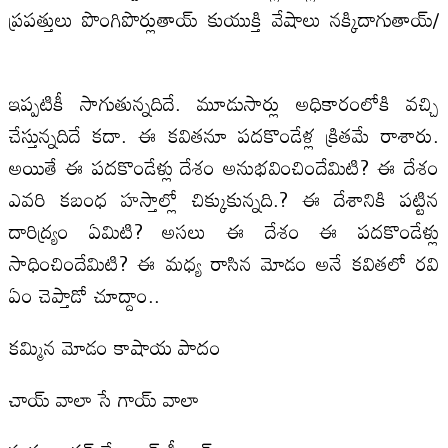
ప్రపత్తులు పొంగిపొర్లుతాయ్‌ కుయుక్తి వేషాలు నక్కిదాగుతాయ్‌/
ఇప్పటికీ సాగుతున్నదిదే. మూడుసార్లు అధికారంలోకి వచ్చి
చేస్తున్నదిదే కదా. ఈ కవితనూ పదకొండేళ్ల క్రితమే రాశారు.
అయితే ఈ పదకొండేళ్లు దేశం అనుభవించిందేమిటి? ఈ దేశం
ఎవరి కబంధ హస్తాల్లో చిక్కుకున్నది.? ఈ దేశానికి పట్టిన
దారిద్య్రం ఏమిటి? అసలు ఈ దేశం ఈ పదకొండేళ్లు
సాధించిందేమిటి? ఈ మధ్య రాసిన మోడం అనే కవితలో రవి
ఏం చెప్తాడో చూద్దాం..
కమ్మిన మోడం కాషాయ పాదం
చాయ్‌ వాలా సే గాయ్‌ వాలా