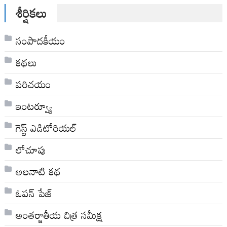
శీర్షికలు
సంపాదకీయం
కథలు
పరిచయం
ఇంటర్వ్యూ
గెస్ట్ ఎడిటోరియల్
లోచూపు
అల‌నాటి క‌థ‌
ఓపన్ పేజ్
అంతర్జాతీయ చిత్ర సమీక్ష