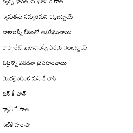
స్వచ్చ భారత్‌ మే ఖూన్‌ కీ రాత్‌
స్వమతమే సమ్మతమని కట్టబెట్టాయ్‌
బాకాలన్నీ కేకలతో అభిషేకించాయి
కార్పొరేట్‌ ఖజానాలన్నీ ఏకమై నిలబెట్టాయ్‌
ఓట్లన్నో వరదలా ప్రవహించాయి
మొదలైందింక మన్‌ కీ బాత్‌
థన్‌ కీ హాత్‌
ధ్యాన్‌ కే సాత్‌
సబ్‌కే హఠావో