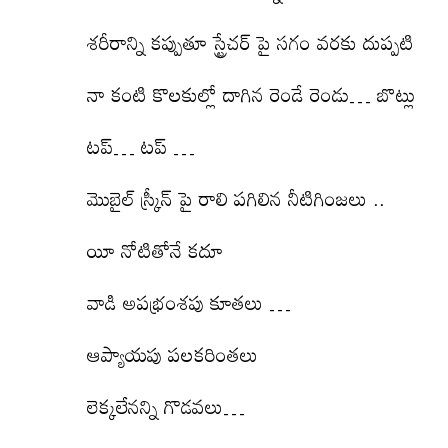
శరీరాన్ని కప్పుతూ స్ట్రేచర్ పై సగం వరకు దుప్పటి
నా కంటి కొలకుల్లో దాగిన రెండే రెండు… బొట్లు
టప్… టప్ …
మొబైల్ స్క్రీన్ పై రాలి పగిలిన నీటిగింజలు ..
యీ నోటితోనే కదూ
వాడి అపభ్రంశపు కూతలు …
ఆప్యాయపు పలకరింతలు
లెక్కలేనన్ని గొడవలు…