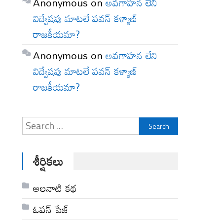
Anonymous
on
అవగాహన లేని
విద్వేషపు మాటలే పవన్ కళ్యాణ్
రాజకీయమా?
Anonymous
on
అవగాహన లేని
విద్వేషపు మాటలే పవన్ కళ్యాణ్
రాజకీయమా?
Search
for:
శీర్షికలు
అల‌నాటి క‌థ‌
ఓపన్ పేజ్