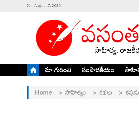
Skip
August 7, 2026
to
content
మా గురించి
సంపాదకీయం
సాహిత
Home
>
సాహిత్యం
>
కథలు
>
కవుడ