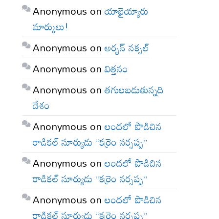
Anonymous
on
యాభైయ్యారు
మార్కులు!
Anonymous
on
అర్బన్ నక్సల్
Anonymous
on
విత్తనం
Anonymous
on
తగులబడుతున్నది
దేశం
Anonymous
on
లందలో పొడిచిన
రాడికల్ సూర్యుడు “కర్రెం నర్సప్ప”
Anonymous
on
లందలో పొడిచిన
రాడికల్ సూర్యుడు “కర్రెం నర్సప్ప”
Anonymous
on
లందలో పొడిచిన
రాడికల్ సూర్యుడు “కర్రెం నర్సప్ప”