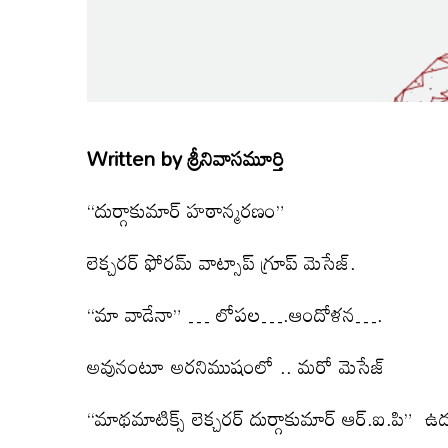
Written by
శ్రీనివాసమూర్తి
“దుర్గాకుమార్ హఠాన్మరణం”
లెక్చరర్ ఫోరమ్ వాట్సాప్ గ్రూప్ మెసేజ్.
“మా వాడేనా” … లోపల….ఆందోళన….
అవునంటూ అరనిముషంలో .. మరో మెసేజ్
“మాథమాటిక్స్ లెక్చరర్ దుర్గాకుమార్ ఆర్.ఐ.పి” ఉద