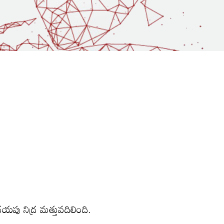
యపు నిద్ర మత్తువదిలింది.