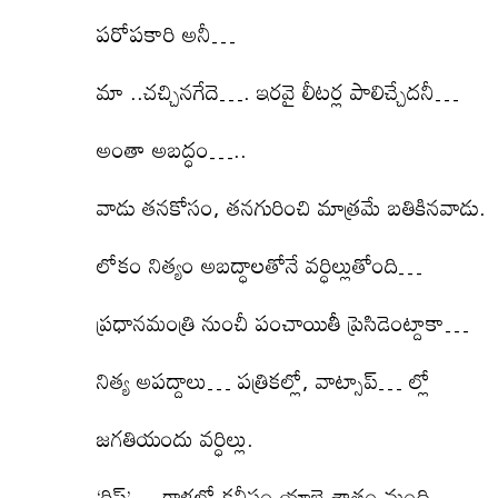
పరోపకారి అనీ…
మా ..చచ్చినగేదె…. ఇరవై లీటర్ల పాలిచ్చేదనీ…
అంతా అబద్ధం…..
వాడు తనకోసం, తనగురించి మాత్రమే బతికినవాడు.
లోకం నిత్యం అబద్ధాలతోనే వర్ధిల్లుతోంది…
ప్రధానమంత్రి నుంచీ పంచాయితీ ప్రెసిడెంట్దాకా…
నిత్య అపద్దాలు… పత్రికల్లో, వాట్సాప్… ల్లో
జగతియందు వర్ధిల్లు.
‘రిప్’… గాళ్లలో కనీసం యాభై శాతం మంది