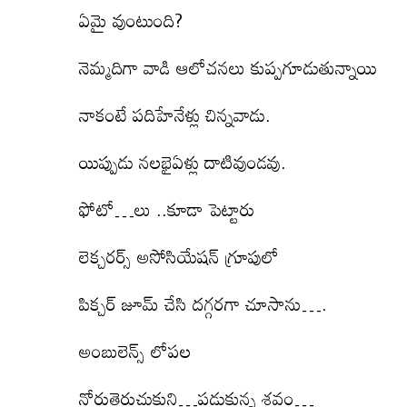
ఏమై వుంటుంది?
నెమ్మదిగా వాడి ఆలోచనలు కుప్పగూడుతున్నాయి
నాకంటే పదిహేనేళ్లు చిన్నవాడు.
యిప్పుడు నలభైఏళ్లు దాటివుండవు.
ఫోటో…లు ..కూడా పెట్టారు
లెక్చరర్స్ అసోసియేషన్ గ్రూపులో
పిక్చర్ జూమ్ చేసి దగ్గరగా చూసాను….
అంబులెన్స్ లోపల
నోరుతెరుచుకుని…పడుకున్న శవం…