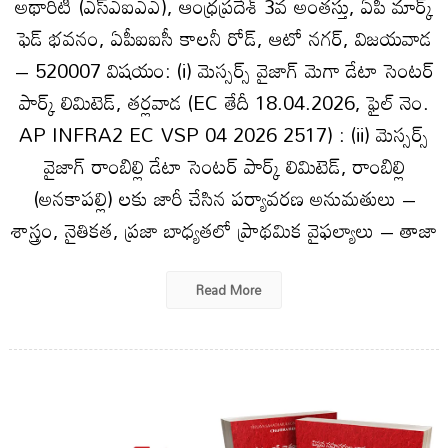
అథారిటీ (ఎస్ఎఐఎఎ), ఆంధ్రప్రదేశ్ 3వ అంతస్తు, ఏపీ మార్క్‌
ఫెడ్ భవనం, ఏపీఐఐసీ కాలనీ రోడ్, ఆటో నగర్, విజయవాడ
– 520007 విషయం: (i) మెస్సర్స్ వైజాగ్ మెగా డేటా సెంటర్
పార్క్ లిమిటెడ్, తర్లవాడ (EC తేదీ 18.04.2026, ఫైల్ నెం.
AP INFRA2 EC VSP 04 2026 2517) : (ii) మెస్సర్స్
వైజాగ్ రాంబిల్లి డేటా సెంటర్ పార్క్ లిమిటెడ్, రాంబిల్లి
(అనకాపల్లి) లకు జారీ చేసిన పర్యావరణ అనుమతులు –
శాస్త్రం, నైతికత, ప్రజా బాధ్యతలో ప్రాథమిక వైఫల్యాలు – తాజా
Read More