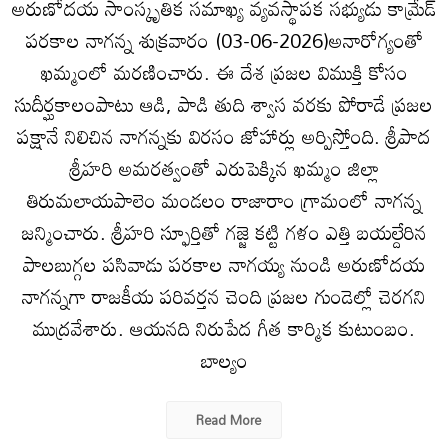
అరుణోదయ సాంస్కృతిక సమాఖ్య వ్యవస్థాపక సభ్యుడు కామ్రేడ్
పరకాల నాగన్న శుక్ర‌వారం (03-06-2026)అనారోగ్యంతో
ఖమ్మంలో మ‌ర‌ణించారు. ఈ దేశ ప్ర‌జ‌ల విముక్తి కోసం
సుదీర్ఘ‌కాలంపాటు ఆడి, పాడి తుది శ్వాస వ‌ర‌కు పోరాడే ప్ర‌జ‌ల
ప‌క్షానే నిలిచిన నాగ‌న్న‌కు విర‌సం జోహార్లు అర్పిస్తోంది. శ్రీపాద
శ్రీహరి అమరత్వంతో ఎరుపెక్కిన ఖమ్మం జిల్లా
తిరుమలాయపాలెం మండలం రాజారాం గ్రామంలో నాగ‌న్న
జ‌న్మించారు. శ్రీ‌హ‌రి స్ఫూర్తితో గజ్జె కట్టి గళం ఎత్తి బయల్దేరిన
పాలబుగ్గల పసివాడు పరకాల నాగయ్య నుండి అరుణోదయ
నాగన్నగా రాజకీయ పరివర్తన చెంది ప్రజల గుండెల్లో చెరగని
ముద్రవేశారు. ఆయ‌నది నిరుపేద గీత కార్మిక కుటుంబం.
బాల్యం
Read More