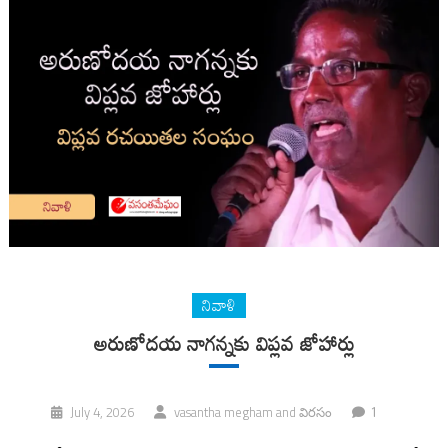
నివాళి
అరుణోదయ నాగన్నకు విప్లవ జోహార్లు
1
July 4, 2026
vasantha megham
and
విరసం