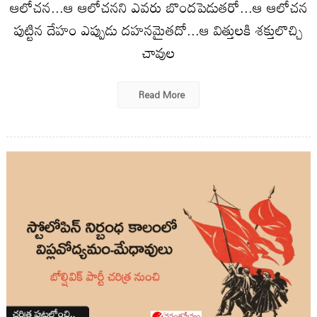
ఆలోచన...ఆ ఆలోచనని ఎవరు బొందపెడుతరో...ఆ ఆలోచన
పుట్టిన దేహం ఎప్పుడు దహనమైతదో...ఆ విత్తులకి శక్తులొచ్చి
చావుల
Read More