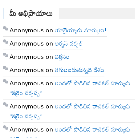
మీ అభిప్రాయాలు
Anonymous
on
యాభైయ్యారు మార్కులు!
Anonymous
on
అర్బన్ నక్సల్
Anonymous
on
విత్తనం
Anonymous
on
తగులబడుతున్నది దేశం
Anonymous
on
లందలో పొడిచిన రాడికల్ సూర్యుడు
“కర్రెం నర్సప్ప”
Anonymous
on
లందలో పొడిచిన రాడికల్ సూర్యుడు
“కర్రెం నర్సప్ప”
Anonymous
on
లందలో పొడిచిన రాడికల్ సూర్యుడు