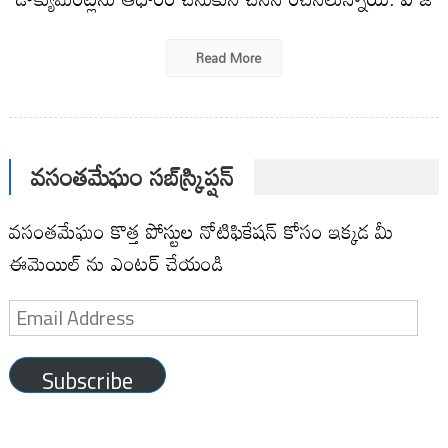
Read More
వసంతమేఘం సబ్‌స్క్రిప్షన్
వసంతమేఘం కొత్త పోస్టుల నోటిఫికేషన్ కోసం ఇక్కడ మీ
ఈమెయిల్ ను ఎంటర్ చేయండి
Email
Address
Subscribe