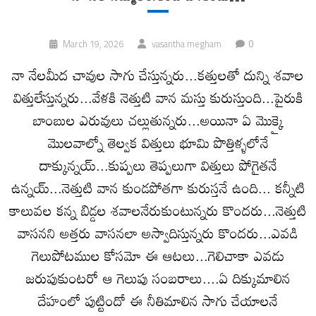
0
March 19, 2026
vasantha megham
నా నేలమీద చావుల సాగు చేస్తున్నరు...కత్తులతో దున్ని శవాల
విత్తులేస్తున్నరు...వేళకి నెత్తుటి వాన మస్తు కురుస్తుంది...పైరుకి
బాంబుల ఎరువులు చల్లుతున్నరు...అయినా ఏ మొక్కై
మొలవాల్నో తెల్వక విత్తులు భూమి పొత్తిళ్ళలోనే
దాక్కున్నయ్...కుప్పలు తెప్పలుగా విత్తులు పోగైతనే
ఉన్నయ్...నెత్తుటి వాన కుండపోతగా కురుస్తనే ఉంది... కన్నీటి
కాలువల కన్న బిడ్డల శవాలనేరుకుంటున్నరు కొందరు...నెత్తుటి
వాసనని అత్తరు వాసనలా అస్వాదిస్తున్నరు కొందరు...ఎవడి
గెలుపోటముల కోసమో ఈ ఆటలు...గెలిచాకా ఎవడు
జరుపుకుంటరో ఆ గెలుపు సంబరాలు....ఏ దిక్కుమాలిన
దేహంలో పుట్టిందో ఈ నీతిమాలిన సాగు చేయాలనే