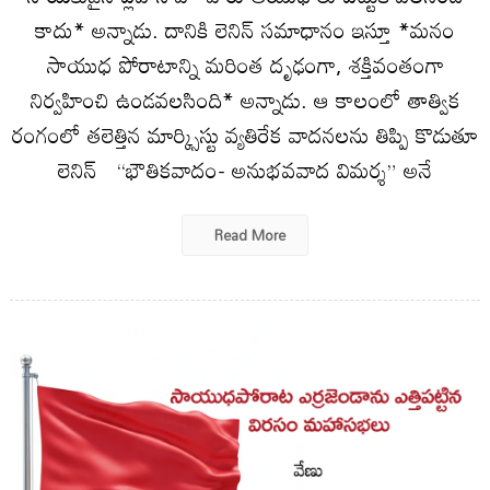
కాదు* అన్నాడు. దానికి లెనిన్ స‌మాధానం ఇస్తూ *మ‌నం
సాయుధ పోరాటాన్ని మ‌రింత దృఢంగా, శ‌క్తివంతంగా
నిర్వ‌హించి ఉండ‌వ‌ల‌సింది* అన్నాడు. ఆ కాలంలో తాత్విక
రంగంలో త‌లెత్తిన మార్క్సిస్టు వ్య‌తిరేక వాద‌న‌ల‌ను తిప్పి కొడుతూ
లెనిన్ “భౌతికవాదం- అనుభవవాద విమర్శ” అనే
Read More