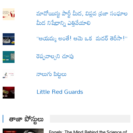
మావోయిస్టు పార్టీ మీద, విప్లవ ప్రజా సంఘాల
మీద నిషేధాన్ని ఎత్తివేయాలి
“ఆయమ్మ అంతే! ఆమె ఒక మదర్ తెరీసా!”
రెప్పవాల్చని చూపు
నాలుగు పిట్టలు
Little Red Guards
తాజా పోస్టులు
Engels: The Mind Behind the Science of