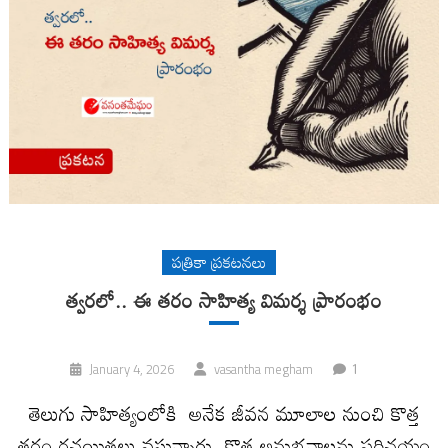
పత్రికా ప్రకటనలు
త్వరలో.. ఈ తరం సాహిత్య విమర్శ ప్రారంభం
1
January 4, 2026
vasantha megham
తెలుగు సాహిత్యంలోకి అనేక జీవ‌న మూలాల నుంచి కొత్త
త‌రం ర‌చ‌యిత‌లు వ‌స్తున్నారు. కొత్త అనుభ‌వాలను ప‌రిచ‌యం