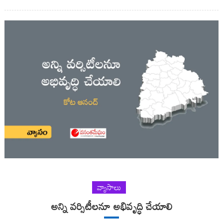
వ్యాసాలు
అన్ని వర్సిటీలనూ అభివృద్ధి చేయాలి