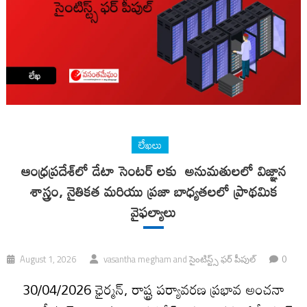
లేఖలు
ఆంధ్రప్రదేశ్‌లో డేటా సెంటర్ లకు అనుమతులలో విజ్ఞాన
శాస్త్రం, నైతికత మరియు ప్రజా బాధ్యతలలో ప్రాథమిక
వైఫల్యాలు
0
August 1, 2026
vasantha megham
and
సైంటిస్ట్స్ ఫర్ పీపుల్
30/04/2026 ఛైర్మన్, రాష్ట్ర పర్యావరణ ప్రభావ అంచనా