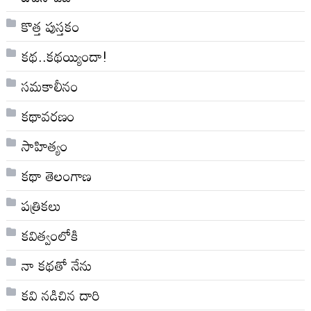
కొత్త పుస్తకం
కథ..కథయ్యిందా!
సమకాలీనం
కథావరణం
సాహిత్యం
కథా తెలంగాణ
పత్రికలు
కవిత్వంలోకి
నా క‌థ‌తో నేను
కవి నడిచిన దారి