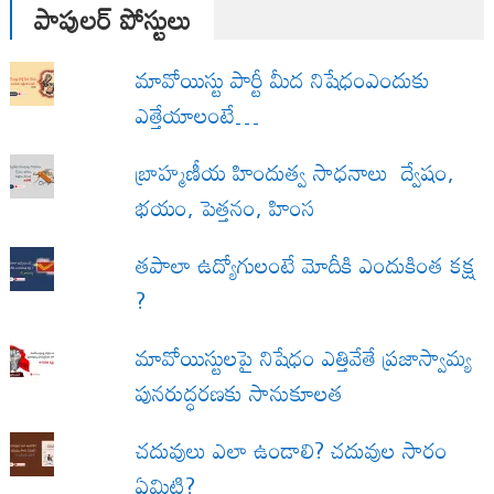
పాపులర్ పోస్టులు
మావోయిస్టు పార్టీ మీద నిషేధంఎందుకు
ఎత్తేయాలంటే…
బ్రాహ్మణీయ హిందుత్వ సాధనాలు ద్వేషం,
భయం, పెత్తనం, హింస
త‌పాలా ఉద్యోగులంటే మోదీకి ఎందుకింత కక్ష
?
మావోయిస్టులపై నిషేధం ఎత్తివేతే ప్రజాస్వామ్య
పునరుద్ధరణకు సానుకూలత
చదువులు ఎలా ఉండాలి? చదువుల సారం
ఏమిటి?