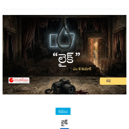
కథలు
లైక్