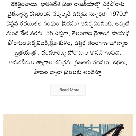
రేకెత్తించాయి. భారతదేశ ప్రజా రాజకీయాల్లో వర్గపోరాట
చైతన్యాన్ని రగిలించిన నక్సల్బరీ ఉద్యమ స్ఫూర్తితో 1970లో
విప్లవ రచయితల సంఘం (విరసం) ఆవిర్భవించింది. అప్పటి
నుండి నేటి వరకు 55 ఏళ్లుగా, తెలంగాణ రైతాంగ సాయుధ
పోరాటం,నక్సలిబరీ,శ్రీకాకుళం, ఉత్తర తెలంగాణ జగిత్యాల
జైత్రయాత్ర , దండకారణ్య పోరాటాల కొనసాగింపుని,
అమరవీరుల త్యాగాల చరిత్రను ప్రజలకు రచనలు, కథలు,
పాటల ద్వారా ప్రజలకు అందిస్తూ
Read More