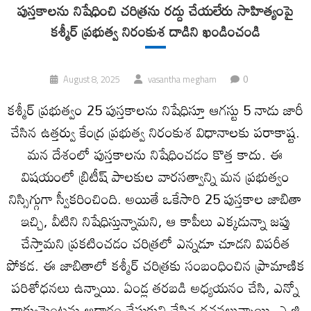
పుస్తకాలను నిషేధించి చరిత్రను రద్దు చేయలేరు సాహిత్యంపై
కశ్మీర్‌ ప్రభుత్వ నిరంకుశ దాడిని ఖండించండి
0
August 8, 2025
vasantha megham
కశ్మీర్‌ ప్రభుత్వం 25 పుస్తకాలను నిషేధిస్తూ ఆగస్టు 5 నాడు జారీ
చేసిన ఉత్తర్వు కేంద్ర ప్రభుత్వ నిరంకుశ విధానాలకు పరాకాష్ట.
మన దేశంలో పుస్తకాలను నిషేధించడం కొత్త కాదు. ఈ
విషయంలో బ్రిటీష్‌ పాలకుల వారసత్వాన్ని మన ప్రభుత్వం
నిస్సిగ్గుగా స్వీకరించింది. అయితే ఒకేసారి 25 పుస్తకాల జాబితా
ఇచ్చి, వీటిని నిషేధిస్తున్నామని, ఆ కాపీలు ఎక్కడున్నా జప్తు
చేస్తామని ప్రకటించడం చరిత్రలో ఎన్నడూ చూడని విపరీత
పోకడ. ఈ జాబితాలో కశ్మీర్‌ చరిత్రకు సంబంధించిన ప్రామాణిక
పరిశోధనలు ఉన్నాయి. ఏండ్ల తరబడి అధ్యయనం చేసి, ఎన్నో
డాక్యుమెంట్లను ఆధారం చేసుకుని చేసిన రచనలున్నాయి. ఎ జి