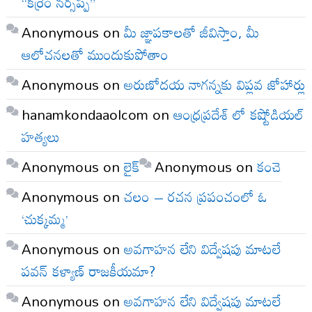
“కర్రెం నర్సప్ప”
Anonymous
on
మీ జ్ఞాపకాలతో జీవిస్తాం, మీ
ఆలోచనలతో ముందుకుపోతాం
Anonymous
on
అరుణోదయ నాగన్నకు విప్లవ జోహార్లు
hanamkondaaolcom
on
ఆంధ్రప్రదేశ్ లో కష్టోడియల్
హత్యలు
Anonymous
on
లైక్
Anonymous
on
కంచె
Anonymous
on
చలం – రచన ప్రపంచంలో ఓ
‘చుక్కమ్మ’
Anonymous
on
అవగాహన లేని విద్వేషపు మాటలే
పవన్ కళ్యాణ్ రాజకీయమా?
Anonymous
on
అవగాహన లేని విద్వేషపు మాటలే