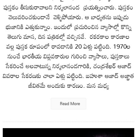
పుస్తకం తీసుకురావాలని నిర్మలానంద ప్రయత్నించారు. పుస్తకం
వెలువరించకుండానే వెళ్ళిపోయారు. ఆ బాధ్యతను ఇప్పుడు
భుజానికి ఎత్తుకున్నాం. ఇందులో ప్రచురించిన వ్యాసాల్లో కొన్ని
తెలుగు మాస, దిన పత్రికల్లో వచ్చినవే. రకరకాల కారణాల
వల్ల పుస్తక రూపంలో రావడానికి 20 ఏళ్లు పట్టింది. 1970ల
నుంచే భారతీయ విప్లవకారుల గురించి వ్యాసాలు, పుస్తకాలు
సేకరించే అలవాటున్న నిర్మలానందగారికి, చంద్రశేఖర్ ఆజాద్
వివరాల సేకరణకు చాలా ఏళ్లు పట్టింది. బహుశా ఆజాద్ అజ్ఞాత
జీవితమే అందుకు కారణం. మన మధ్య
Read More