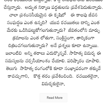
చేస్తున్నారు. అద్భుత నిర్మాణ ప‌ద్ధ‌తుల‌ను ప్ర‌వేశ‌పెడుతున్నారు.
చాలా ప్ర‌శంస‌నీయ‌మైన ఈ కృషిలో ఈ కాలపు జీవ‌న
సంఘ‌ర్ష‌ణ ఎంత ఉన్న‌ది? యువ ర‌చ‌యిత‌లు దాన్ని ఎంత
మేర‌కు ఒడిసిపట్టుకోగ‌ల‌గుతున్నారు? జీవితంలోని మార్పు
క్ర‌మాల‌ను ఎంత లోతుగా, సంక్లిస్టంగా, తార్కికంగా
చిత్రించ‌గ‌లుగుతున్నారు? అనే ప్ర‌శ్నలు కూడా ఉన్నాయి.
ఇలాంటివి అన్ని త‌రాలు ఎదుర్కొన్న‌వే. సాహిత్య విమ‌ర్శ ఈ
స‌మ‌స్య‌ల‌ను చ‌ర్చ‌నీయాంశం చేయాలి. ప‌రిష్కారం చూపాలి.
తెలుగు సాహిత్య రంగంలోకి కూడా సంఖ్యాప‌రంగా త‌క్కువే
కావ‌చ్చుగాని, కొత్త తరం ప్రవేశించింది. ర‌చ‌యిత‌లైనా,
విమ‌ర్శ‌కులైనా,
Read More