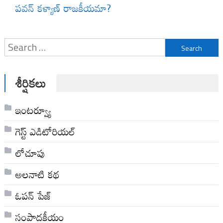
పవన్ కళ్యాణ్ రాజకీయమా?
Search
for:
శీర్షికలు
ఇంటర్వ్యూ
గెస్ట్ ఎడిటోరియల్
లోచూపు
అల‌నాటి క‌థ‌
ఓపన్ పేజ్
సంపాదకీయం