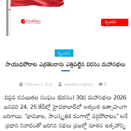
స్పందన
సాయుధపోరాట ఎర్రజెండాను ఎత్తిపట్టిన విరసం మహాసభలు
0
February 2, 2026
vasantha megham
విప్లవ రచయితల సంఘం (విరసం) 30వ మహాసభలు 2026
జనవరి 24, 25 తేదీల్లో హైదరాబాద్‌లో అత్యంత ఉత్సాహంగా
జరిగాయి. "భావజాల, సాంస్కృతిక రంగాల్లో వర్గపోరాటం" అనే
ప్రధాన నినాదంతో జరిగిన సభలు ప్రజల్లో నూతన ఉత్సహాన్ని