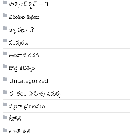
హస్బెండ్ స్టిచ్ – 3
ఎరుకల కథలు
క్యా చల్రా .?
సంస్మరణ
అలనాటి రచన
కొత్త కవిత్వం
Uncategorized
ఈ తరం సాహిత్య విమర్శ
పత్రికా ప్రకటనలు
కీనోట్
ఓపెన్ పేజీ