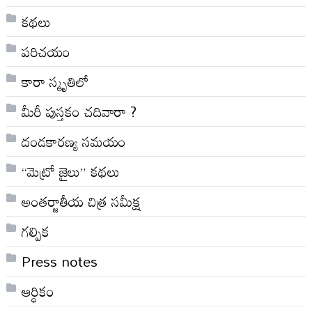
కథలు
పరిచయం
కారా స్మృతిలో
మీరీ పుస్తకం చదివారా ?
దండకారణ్య సమయం
“మెట్రో జైలు” కథలు
అంతర్జాతీయ చిత్ర సమీక్ష
గల్పిక
Press notes
ఆర్ధికం