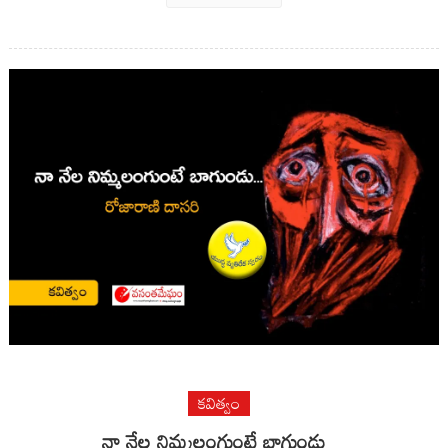
కవిత్వం
నా నేల నిమ్మలంగుంటే బాగుండు…