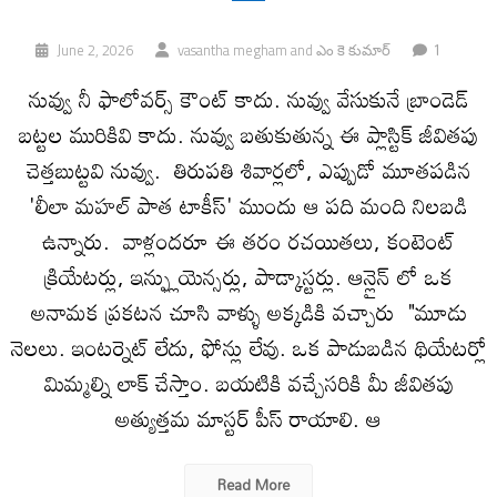
1
June 2, 2026
vasantha megham
and
ఎం కె కుమార్
నువ్వు నీ ఫాలోవర్స్ కౌంట్ కాదు. నువ్వు వేసుకునే బ్రాండెడ్
బట్టల మురికివి కాదు. నువ్వు బతుకుతున్న ఈ ప్లాస్టిక్ జీవితపు
చెత్తబుట్టవి నువ్వు. తిరుపతి శివార్లలో, ఎప్పుడో మూతపడిన
'లీలా మహల్ పాత టాకీస్' ముందు ఆ పది మంది నిలబడి
ఉన్నారు. వాళ్లందరూ ఈ తరం రచయితలు, కంటెంట్
క్రియేటర్లు, ఇన్ఫ్లుయెన్సర్లు, పాడ్కాస్టర్లు. ఆన్లైన్ లో ఒక
అనామక ప్రకటన చూసి వాళ్ళు అక్కడికి వచ్చారు "మూడు
నెలలు. ఇంటర్నెట్ లేదు, ఫోన్లు లేవు. ఒక పాడుబడిన థియేటర్లో
మిమ్మల్ని లాక్ చేస్తాం. బయటికి వచ్చేసరికి మీ జీవితపు
అత్యుత్తమ మాస్టర్ పీస్ రాయాలి. ఆ
Read More