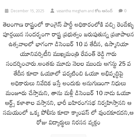
0
December 15, 2025
vasantha megham
and
కోట ఆనంద్
తెలంగాణ రాష్ట్రంలో కాంగ్రెస్ పార్టీ అధికారంలోకి వచ్చి రెండేళ్ళు
పూర్తయిన సందర్భంగా రాష్ట్ర ప్రభుత్వం జరుపుతున్న ప్రజాపాలన
ఉత్సవాలలో భాగంగా డిసెంబర్ 10 వ తేదీన, ఉస్మానియా
యూనివర్సిటీని ముఖ్యమంత్రి రేవంత్ రెడ్డి గారు
సందర్శించారు.అంతకు మూడు నెలల ముందు ఆగస్టు 25 వ
తేదీన కూడా ఓయూలో పర్యటించి ఓయూ అభివృద్ధిపై
అధికారులు నివేదిక ఇస్తే అందుకు అనుగుణంగా నిధులు
మంజూరు చేస్తామని, తాను మళ్లీ డిసెంబర్ 10 నాడు ఓయూ
ఆర్ట్స్ కళాశాల వస్తానని, భారీ బహిరంగసభ నిర్వహిస్తానని ఆ
సమయంలో ఒక్క పోలీసు కూడా క్యాంపస్ లో వుండకూడదని,ఆ
రోజు విద్యార్థులు నిరసన వ్యక్తం