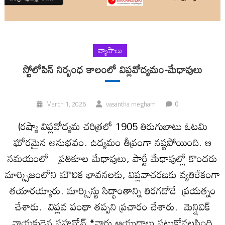
వ్యాసాలు
స్టోలోపిన్ నిర్బంధ కాలంలో విప్లవోద్యమం-మేధావులు
0
March 1, 2026
vasantha megham
(ర‌ష్యా విప్ల‌వోద్య‌మ చ‌రిత్ర‌లో 1905 తిరుగుబాటు ఓట‌మి
ఘోర‌మైన అనుభ‌వం. ఉద్య‌మం తీవ్రంగా న‌ష్ట‌పోయింది. ఆ
స‌మ‌యంలో ప్రతికూల మేధావులు, పార్టీ మేధావుల్లో కొంద‌రు
మార్క్సిజంలోని మౌలిక భావ‌న‌ల‌కు, విప్ల‌వాచ‌ర‌ణ‌కు వ్య‌తిరేకంగా
త‌యార‌య్యారు. మార్క్సిస్టు సిద్ధాంతాన్ని తిరగదోడే ప్రయత్నం
చేశారు. విప్ల‌వ పంథా త‌ప్ప‌ని ప్ర‌చారం చేశారు. మెన్షివిక్
నాయ‌కుడైన ప్ల‌హ‌నోవ్ *వారు ఆయుధాలు ప‌ట్టుకోవ‌ల‌సింది