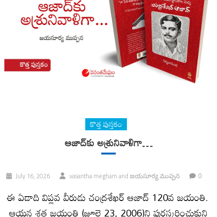
కొత్త పుస్తకం
ఆజాద్‍కు అశ్రునివాళిగా…
0
July 16, 2026
vasantha megham
and
జయసూర్య ముప్పన
ఈ ఏడాది విప్లవ వీరుడు చంద్రశేఖర్ ఆజాద్ 120వ జయంతి.
ఆయన శత జయంతి (జూలై 23, 2006)ని పురస్కరించుకుని