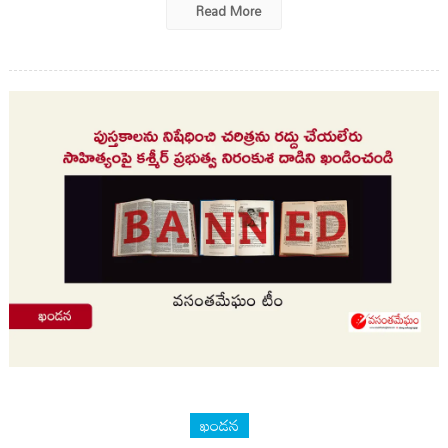
Read More
ఖండన