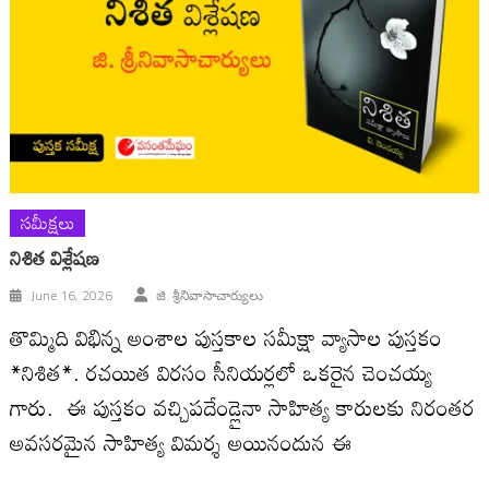
సమీక్షలు
నిశిత విశ్లేష‌ణ‌
June 16, 2026
జి. శ్రీనివాసాచార్యులు
తొమ్మిది విభిన్న అంశాల పుస్తకాల సమీక్షా వ్యాసాల పుస్తకం
*నిశిత*. రచయిత విరసం సీనియర్లలో ఒకరైన చెంచయ్య
గారు. ఈ పుస్త‌కం వ‌చ్చిపదేండ్లైనా సాహిత్య కారులకు నిరంతర
అవసరమైన సాహిత్య విమర్శ అయినందున ఈ