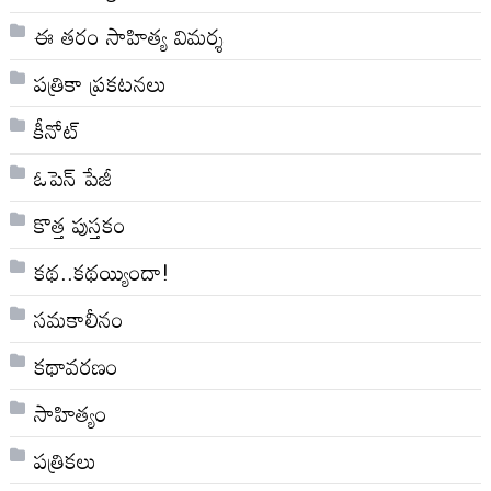
ఈ తరం సాహిత్య విమర్శ
పత్రికా ప్రకటనలు
కీనోట్
ఓపెన్ పేజీ
కొత్త పుస్తకం
కథ..కథయ్యిందా!
సమకాలీనం
కథావరణం
సాహిత్యం
పత్రికలు