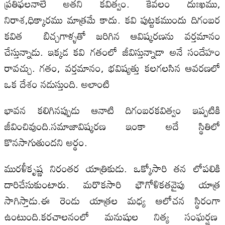
ప్రతిఫలనాలే అతని కవిత్వం. కేవలం దుఃఖము,
నిరాశ,ధిక్కారము మాత్రమే కాదు. కవి పుట్టకముందు దిగంబర
కవిత బిచ్చగాళ్ళతో జరిగిన ఆవిష్కరణను వర్తమానం
చేస్తున్నాడు. ఇక్కడ కవి గతంలో జీవిస్తున్నాడా అనే సందేహం
రావచ్చు. గతం, వర్తమానం, భవిష్యత్తు కలగలసిన ఆవరణలో
ఒక దేశం నడుస్తుంది. అలాంటి
భావన కలిగినప్పుడు ఆనాటి దిగంబరకవిత్వం ఇప్పటికి
జీవించివుంది.సమాజావిష్కరణ ఇంకా అదే స్థితిలో
కొనసాగుతుందని అర్థం.
మురళీకృష్ణ నిరంతర యాత్రికుడు. ఒక్కోసారి తన లోపలికి
దారిచేసుకుంటారు. మరొకసారి భౌగోళికతవైపు యాత్ర
సాగిస్తాడు.ఈ రెండు యాత్రల మధ్య ఆలోచన స్థిరంగా
ఉంటుంది.కరచాలనంలో మనుషుల నిత్య సంఘర్షణ