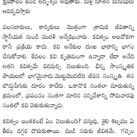
క్షణకాలం ఉండి అదృశ్యం అవుతారు. మళ్లీ నూతన మనుషులు
ఆవిర్భవిస్తారు
వలసదారులు, కార్మికులు మొత్తంగా శ్రామిక జీవితాన్ని
స్థానీయత నుండి మురళి అన్వేషించారు. కవిత్వం అలవోకగా
రాసే ప్రక్రియ కాదు. కవి అనేకుల దుఃఖ భారాన్ని భాగం
చేసుకోవాలి. కేవలం కవి కృత్రిమంగా ఉన్నాడా లేదా అనేది
అతని కవిత్వమే విడమర్చి చెబుతుంది. భిన్న సాంస్కృతిక
పాయలలో భాగమైనాడు.మొట్టమొదటిది జీవన సంస్కృతి. తన
బొడ్డుపేగుకు దూరం కాలేదు. ఒకానొక సంతలా మారుతున్న
క్రమంలో, ప్రపంచం సంతగా మారిన సన్నివేశాన్ని సోమవారపు
సంతలో కవి వెతుకుతున్నాడు.
కవిత్వం ఇంతకంటే ఏం చెబుతుంది? వస్తువు, శైలి శిల్పము ఏ
తీరం దగ్గర దొరుకుతాయి. ముడి సరుకు జీవితమే. ‘గచ్చెం