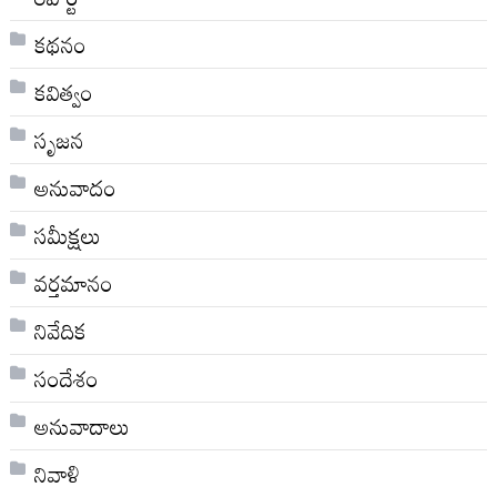
కథనం
కవిత్వం
సృజన
అనువాదం
సమీక్షలు
వర్తమానం
నివేదిక
సందేశం
అనువాదాలు
నివాళి