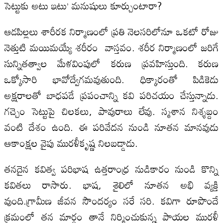
సెట్టుకు అటు ఇటు’ మనుషులు కూర్చుంటారా?
ఆడపిల్లలు శారీరక నిర్మాణంలో ప్రతి నెలసరిలోనూ ఒకటో రోజు
నెత్తుటి మయిమయ్యే శరీరం వాస్తవం. శరీర నిర్మాణంలో జరిగే
సున్నితత్వాల మేళవింపులో కరుణ ప్రవహిస్తుంది. కరుణ
ఒక్కోసారి భావోద్వేగమవుతుంది. ధిక్కారంతో పిడికెడు
అక్షరాలతో బాధపడే ప్రపంచాన్ని కవి పరిచయం చేస్తున్నాడు.
గచ్చెం సెట్టుపై చిలకలు, పావురాలు లేవు. స్మశాన నిశ్శబ్దం
వంటి దేశం ఉంది. ఈ పరివేదన నుండి నూతన మానవుడు
ఆకాంక్షల వైపు మురళీకృష్ణ నిలబడ్డాడు.
తనదైన కవిత్వ పరిభాష ఉత్తరాంధ్ర నుడికారం నుండి కొన్ని
కవితలు రాసారు. భాష, శైలిలో నూతన అభి వ్యక్తి
వుంది.గ్రామీణ జీవన సౌందర్యం సరే సరి. కవిగా రూపొందే
క్రమంలో తన మార్గం తానే నిర్మించుకున్న పాయల మురళీ