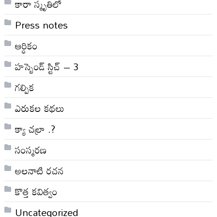
కారా స్మృతిలో
Press notes
ఆర్ధికం
హస్బెండ్ స్టిచ్ – 3
గల్పిక
ఎరుకల కథలు
క్యా చల్రా .?
సంస్మరణ
అలనాటి రచన
కొత్త కవిత్వం
Uncategorized