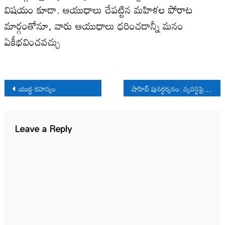
విషయం కూడా. ఆయుధాలు చేపట్టిన మహిళల పోరాట
మార్గంతోనూ, వారు ఆయుధాలు ధరించడాన్నీ మనం
ఏకీభవించవచ్చు
Post
యుద్ధ రహస్యం
షాహిద్ పునర్ధర్శనం: వ్యవస్థపైన విశ్వాసం కోసం అవిశ్రాంత అన్వేషణ
navigation
Leave a Reply