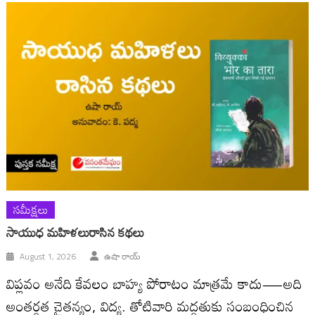
సమీక్షలు
సాయుధ మహిళలురాసిన కథలు
August 1, 2026
ఉషా రాయ్
విప్లవం అనేది కేవలం బాహ్య పోరాటం మాత్రమే కాదు—అది
అంతర్గత చైతన్యం, విద్య. తోటివారి మద్దతుకు సంబంధించిన