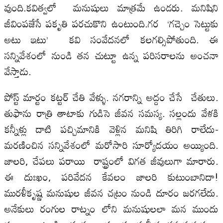
వుంది.కవిత్వలో మనుషులు మాత్రమే ఉండరు. మనిషిని
జీవింపజేసే పకృతి పరచుకొని ఉంటుంది.గర ‘గచ్చెం సెట్టుకు
అటు ఇటు’ కవి సంవేదనలో కలగల్సిపోతుంది. ఈ
సన్నివేశంలో నుండి తన చుట్టూ ఉన్న పరిసరాలను అంచనా
వేస్తాడు.
పోస్ట్ మార్టం కట్టర్ చేతి వేళ్ళు. నగరాన్ని అద్దం చేసే చేతులు.
తుఫాను రాత్రి తాటాకు గుడిసె జీవన సమస్య. సల్లందు వేళకి
కన్నీళ్లు దాటి పచ్చిమానికి వెళ్లిన మనిషి తిరిగి రాలేదు-
మరణించిన సన్నివేశంలో మరోసారి సూర్యోదయం అయ్యింది.
జాలరి, చేపలు పరాయి రాష్ట్రంలో విగత జీవులుగా మారారు.
ఈ దుఃఖం, పరివేదన కేవలం జాలరి కుటుంబానిదా!
మురళీకృష్ణ మనుషుల జీవన చట్రం నుండి దూరం జరగలేదు.
అనేకులు రంగుల రాట్నం లోని మనుషులలా మన ముందు