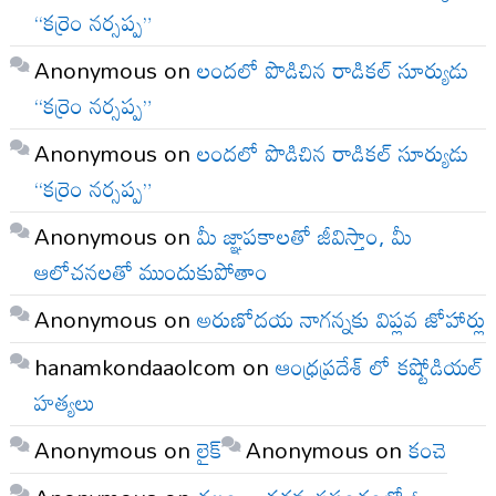
“కర్రెం నర్సప్ప”
Anonymous
on
లందలో పొడిచిన రాడికల్ సూర్యుడు
“కర్రెం నర్సప్ప”
Anonymous
on
లందలో పొడిచిన రాడికల్ సూర్యుడు
“కర్రెం నర్సప్ప”
Anonymous
on
మీ జ్ఞాపకాలతో జీవిస్తాం, మీ
ఆలోచనలతో ముందుకుపోతాం
Anonymous
on
అరుణోదయ నాగన్నకు విప్లవ జోహార్లు
hanamkondaaolcom
on
ఆంధ్రప్రదేశ్ లో కష్టోడియల్
హత్యలు
Anonymous
on
లైక్
Anonymous
on
కంచె