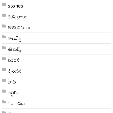
stories
కరపత్రాలు
తొలికెరటాలు
కాలమ్స్
ఈబుక్స్
ఖండన
స్పందన
పాట
ఆర్థికం
సంభాషణ