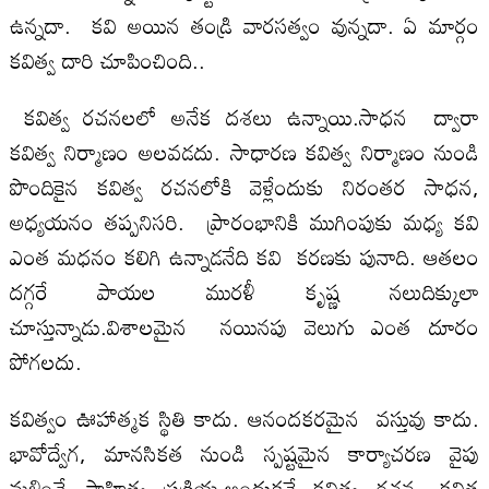
ఉన్నదా. కవి అయిన తండ్రి వారసత్వం వున్నదా. ఏ మార్గం
కవిత్వ దారి చూపించింది..
కవిత్వ రచనలలో అనేక దశలు ఉన్నాయి.సాధన ద్వారా
కవిత్వ నిర్మాణం అలవడదు. సాధారణ కవిత్వ నిర్మాణం నుండి
పొందికైన కవిత్వ రచనలోకి వెళ్లేందుకు నిరంతర సాధన,
అధ్యయనం తప్పనిసరి. ప్రారంభానికి ముగింపుకు మధ్య కవి
ఎంత మధనం కలిగి ఉన్నాడనేది కవి కరణకు పునాది. ఆతలం
దగ్గరే పాయల మురళీ కృష్ణ నలుదిక్కులా
చూస్తున్నాడు.విశాలమైన నయినపు వెలుగు ఎంత దూరం
పోగలదు.
కవిత్వం ఊహాత్మక స్థితి కాదు. ఆనందకరమైన వస్తువు కాదు.
భావోద్వేగ, మానసికత నుండి స్పష్టమైన కార్యాచరణ వైపు
మళ్లించే సాహిత్య ప్రక్రియ.అందుకనే కవిత్వ రచన, కవిత