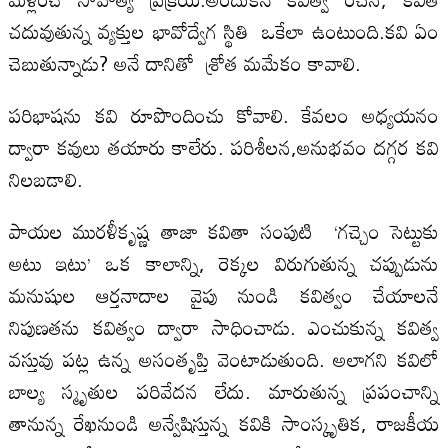
చదువుతున్న వ్యక్తుల భావోద్వేగ స్థితి ఒకేలా ఉంటుంది.కవి ఏం
చెబుతున్నాడు? అనే దానితో శ్రోత మమేకం కావాలి.
పరిభాషను కవి రూపొందించు కోవాలి. కేవలం అధ్యయనం
ద్వారా కవులు తయారు కాలేరు. పరిశీలన,అనుభవం దగ్గర కవి
నిలబడాలి.
పాయల మురళీకృష్ణ తాజా కవితా సంపుటి ‘గచ్చెం సెట్టుకు
అటు ఇటు’ ఒక కాలాన్ని, రెక్కల విరుగుతున్న చప్పుడును
మనుషుల ఆర్తనాదాల వైపు నుండి కవిత్వం చేయాలనే
నిపుణతను కవిత్వం ద్వారా సాధించాడు. ఎంచుకున్న కవిత్వ
వస్తువు పట్ల ఉన్న అసంతృప్తి వెంటాడుతుంది. అలాగని కవిలో
బాల్య స్మృతుల పరివేదన లేదు. మారుతున్న ప్రపంచాన్ని
తానున్న రేఖనుండి అన్వేషిస్తున్న కవికి సాంస్కృతిక, రాజకీయ