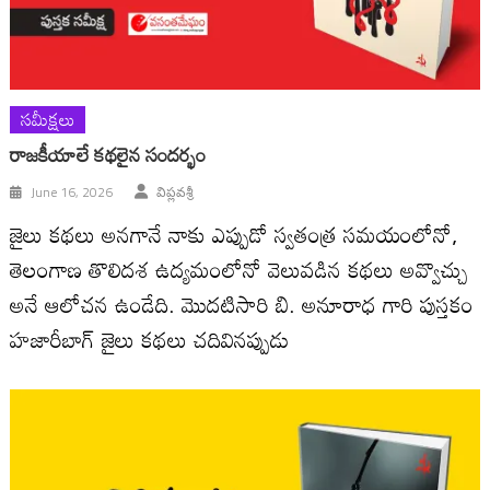
సమీక్షలు
రాజకీయాలే కథలైన సందర్భం
June 16, 2026
విప్లవశ్రీ
జైలు కథలు అనగానే నాకు ఎప్పుడో స్వతంత్ర సమయంలోనో,
తెలంగాణ తొలిదశ ఉద్యమంలోనో వెలువడిన కథలు అవ్వొచ్చు
అనే ఆలోచన ఉండేది. మొదటిసారి బి. అనూరాధ గారి పుస్తకం
హజారీబాగ్ జైలు కథలు చదివినప్పుడు