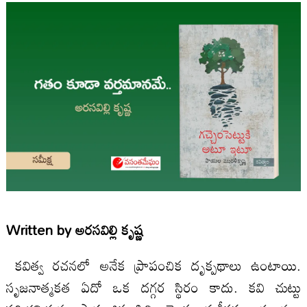
Written by
అరసవిల్లి కృష్ణ
కవిత్వ రచనలో అనేక ప్రాపంచిక దృక్పథాలు ఉంటాయి.
సృజనాత్మకత ఏదో ఒక దగ్గర స్థిరం కాదు. కవి చుట్టు