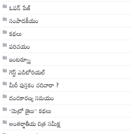
ఓపన్ పేజ్
సంపాదకీయం
కథలు
పరిచయం
ఇంటర్వ్యూ
గెస్ట్ ఎడిటోరియల్
మీరీ పుస్తకం చదివారా ?
దండకారణ్య సమయం
“మెట్రో జైలు” కథలు
అంతర్జాతీయ చిత్ర సమీక్ష