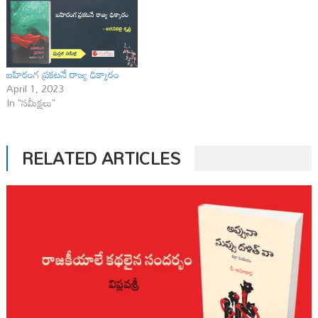
బహిరంగ ప్రకటనే రాజ్య ధిక్కారం
April 1, 2023
In "సమీక్షలు"
RELATED ARTICLES