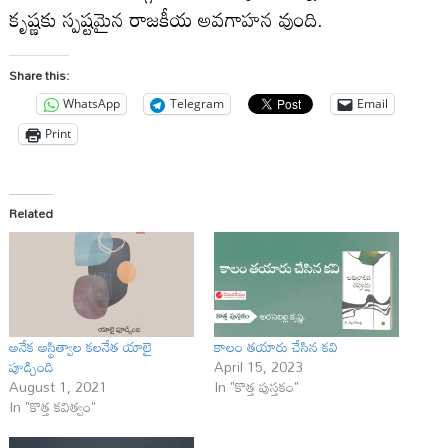
కృష్ణకు స్పష్టమైన రాజకీయ అవగాహన వుంది.
Share this:
WhatsApp
Telegram
Email
Print
Related
అనేక అస్థిత్వాల కలనేత యాలై
కాలం తయారు చేసిన కవి
పూడ్చింది
April 15, 2023
August 1, 2021
In "కొత్త పుస్తకం"
In "కొత్త కవిత్వం"