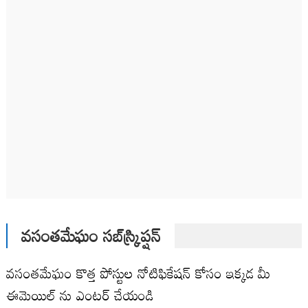
వసంతమేఘం సబ్‌స్క్రిప్షన్
వసంతమేఘం కొత్త పోస్టుల నోటిఫికేషన్ కోసం ఇక్కడ మీ
ఈమెయిల్ ను ఎంటర్ చేయండి