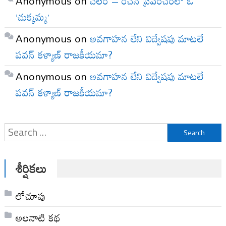
Anonymous
on
చలం – రచన ప్రపంచంలో ఓ
‘చుక్కమ్మ’
Anonymous
on
అవగాహన లేని విద్వేషపు మాటలే
పవన్ కళ్యాణ్ రాజకీయమా?
Anonymous
on
అవగాహన లేని విద్వేషపు మాటలే
పవన్ కళ్యాణ్ రాజకీయమా?
Search
for:
శీర్షికలు
లోచూపు
అల‌నాటి క‌థ‌