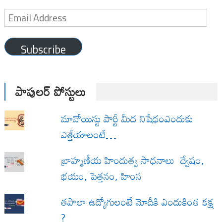
Email
Address
Subscribe
పాపులర్ పోస్టులు
మావోయిస్టు పార్టీ మీద నిషేధంఎందుకు
ఎత్తేయాలంటే…
బ్రాహ్మణీయ హిందుత్వ సాధనాలు ద్వేషం,
భయం, పెత్తనం, హింస
త‌పాలా ఉద్యోగులంటే మోదీకి ఎందుకింత కక్ష
?