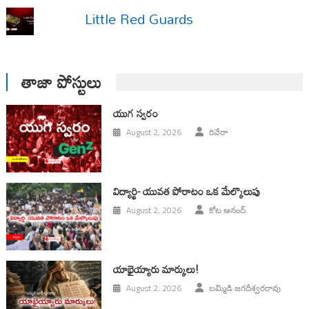
Little Red Guards
తాజా పోస్టులు
యుగ స్వ‌రం
August 2, 2026
రివేరా
విద్యార్థి- యువత పోరాటం ఒక మేల్కొలుపు
August 2, 2026
కోట ఆనంద్
యాభైయ్యారు మార్కులు!
August 2, 2026
బమ్మిడి జగదీశ్వరరావు