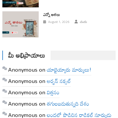
ఎన్నో ఆశలు
August 1, 2026
చందు
మీ అభిప్రాయాలు
Anonymous
on
యాభైయ్యారు మార్కులు!
Anonymous
on
అర్బన్ నక్సల్
Anonymous
on
విత్తనం
Anonymous
on
తగులబడుతున్నది దేశం
Anonymous
on
లందలో పొడిచిన రాడికల్ సూర్యుడు