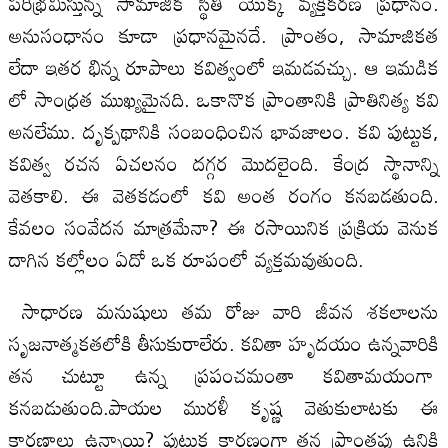
పరిభ్రమిస్తున్న సామాజిక స్థితి యొక్క వ్యక్తీకరణ ప్రధానం.
అనుసంధానం కూడా ప్రధానమైనదే. ప్రాంతం, సామాజికత
లేదా ఇతర భిన్న రూపాలు కవిత్వంలో ఇమడవచ్చు. ఆ ఇమడిక
లో సాంధ్రత ముఖ్యమైనది. ఒకానొక ప్రాంతానికి ప్రాతినిత్య కవి
అనలేము. దృక్పథానికి సంబంధించిన భావజాలం. కవి పుట్టుక,
కవిత్వ రచన ఏచలనం దగ్గర మొదలైంది. కేంద్ర స్థానాన్ని
వెతకాలి. ఈ వెతకడంలో కవి అంత రంగం కనబడతుంది.
కేవలం సంవేదన మాత్రమేనా? ఈ రసాయినిక ప్రక్రియ వెనుక
దాగిన కల్లోలం ఏదో ఒక రూపంలో వ్యక్తమవుతుంది.
సాధారణ మనుషులు తమ రోజు వారి జీవన శకలాలను
సృజనాత్మకతలోకి తీసుకురాలేరు. కవితా హృదయం ఉన్నవారికి
తన చుట్టూ ఉన్న ప్రపంచమంతా కవితామయంగా
కనబడుతుంది.పాయల మురళీ కృష్ణ వెతుకులాటకు ఈ
కారణాలు ఉన్నాయి? పుట్టుక కారణంగా తన ప్రాంతపు ఉనికి