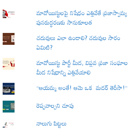
మావోయిస్టులపై నిషేధం ఎత్తివేతే ప్రజాస్వామ్య
పునరుద్ధరణకు సానుకూలత
చదువులు ఎలా ఉండాలి? చదువుల సారం
ఏమిటి?
మావోయిస్టు పార్టీ మీద, విప్లవ ప్రజా సంఘాల
మీద నిషేధాన్ని ఎత్తివేయాలి
“ఆయమ్మ అంతే! ఆమె ఒక మదర్ తెరీసా!”
రెప్పవాల్చని చూపు
నాలుగు పిట్టలు