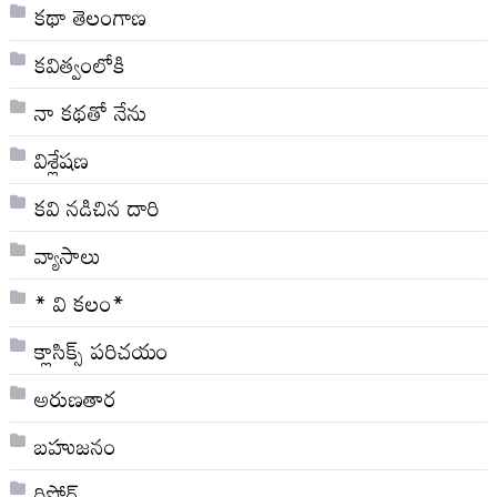
కథా తెలంగాణ
కవిత్వంలోకి
నా క‌థ‌తో నేను
విశ్లేషణ
కవి నడిచిన దారి
వ్యాసాలు
* వి క‌లం*
క్లాసిక్స్ ప‌రిచ‌యం
అరుణతార
బహుజనం
రిపోర్ట్