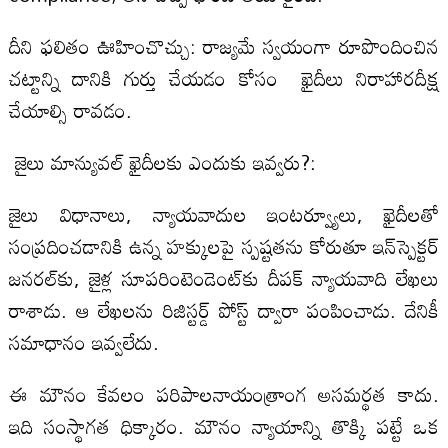
దీని ఫలితం ఊహించొచ్చు: రాజ్యమే స్వయంగా రూపొందించిన
చట్టాన్ని దానికి గుర్తు చేయడం కోసం ఖైదీలు నిరాహారదీక్ష
చేయాల్సి రావడం.
జైలు మాన్యువల్ ఖైదీలకు ఎందుకు ఇవ్వరు?:
జైలు విధానాలు, న్యాయవాదుల ఇంటర్వ్యూలు, ఖైదీలతో
సంప్రదించడానికి ఉన్న హక్కులపై స్పష్టతను కోరుతూ ఇన్‌స్పెక్టర్
జనరల్‌కు, జైళ్ల సూపరింటెండెంట్‌కు దీపక్ న్యాయవాది లేఖలు
రాశాడు. ఆ లేఖలను రిజిస్టర్డ్ పోస్ట్ ద్వారా పంపించాడు. దేనికీ
సమాధానం ఇవ్వలేదు.
ఈ మౌనం కేవలం పరిపాలనాయంత్రాంగ అసమర్థత కాదు.
ఇది సంస్థాగత ధిక్కారం. మౌనం న్యాయాన్ని తొక్కి పట్టే ఒక