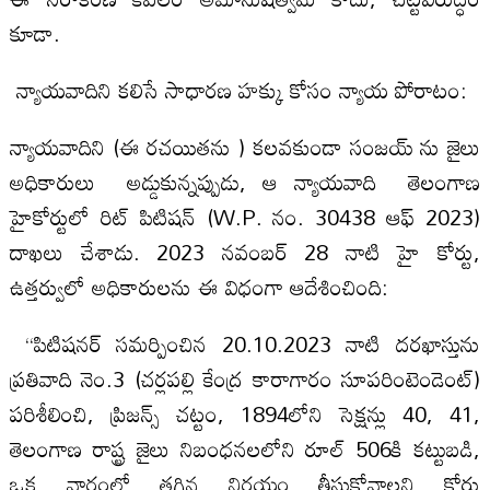
కూడా.
న్యాయవాదిని కలిసే సాధారణ హక్కు కోసం న్యాయ పోరాటం:
న్యాయవాదిని (ఈ రచయితను ) కలవకుండా సంజయ్ ను జైలు
అధికారులు అడ్డుకున్నప్పుడు, ఆ న్యాయవాది తెలంగాణ
హైకోర్టులో రిట్ పిటిషన్ (W.P. నం. 30438 ఆఫ్ 2023)
దాఖలు చేశాడు. 2023 నవంబర్ 28 నాటి హై కోర్టు,
ఉత్తర్వులో అధికారులను ఈ విధంగా ఆదేశించింది:
“పిటిషనర్ సమర్పించిన 20.10.2023 నాటి దరఖాస్తును
ప్రతివాది నెం.3 (చర్లపల్లి కేంద్ర కారాగారం సూపరింటెండెంట్)
పరిశీలించి, ప్రిజన్స్ చట్టం, 1894లోని సెక్షన్లు 40, 41,
తెలంగాణ రాష్ట్ర జైలు నిబంధనలలోని రూల్ 506కి కట్టుబడి,
ఒక వారంలో తగిన నిర్ణయం తీసుకోవాలని కోర్టు