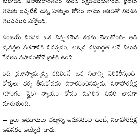
కుటోంది. జవాబుదారీతనం నుండి రక్షించబడుతోంది. ఖైదీలు
తమకు ఇప్పటికే ఉన్న హక్కుల కోసం తాము ఆకలితో నిరసన
తెలపవలసి వస్తోంది.
సంజయ్‌ నిరసన ఒక విస్తృతమైన కథను చెబుతోంది- అది
వ్యవస్థల పతనానికి నిదర్శనం, అక్కడ చట్టబద్ధత అనే విలువ
కేవలం సహనంతోనే బ్రతికి ఉంది.
ఇది ప్రజాస్వామ్యాన్ని కదిలించే ఒక నిజాన్ని వెలికితీస్తుంది-
కోర్టులు చర్య తీసుకోవడం నిరాకరించినప్పుడు, నిరాహారదీక్ష
(హంగర్‌ స్ట్రైక్‌) న్యాయం కోసం మిగిలిన చివరి భాషగా
మారుతుంది.
– జైలు అధికారులు చట్టాన్ని అనుసరించి ఉంటే, నిరాహారదీక్ష
అవసరం అయ్యేదే కాదు.