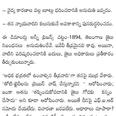
– వైద్య కారణాల వల్ల బూట్లు ధరించడానికి అనుమతి ఇవ్వడం.
– తన న్యాయవాదిని కలుసుకునే అవకాశాన్ని పునరుద్ధరించడం.
ఈ డిమాండ్లు అన్నీ ప్రిజన్స్ చట్టం-1894, తెలంగాణ జైలు
నిబంధనలు అనుమతించేవే. ఇవేవీ తీవ్రమైనవి కావు. అయినా,
వాటిని పరిష్కరించడానికి బదులు, జైలు అధికారులు ప్రతీకారం
తీర్చుకుంటున్నారు.
“అధిక భద్రతలో ఉంచాల్సిన తీవ్రవాది”గా తనపై ముద్ర వేశారు.
“తోటి-ఖైదీలను బ్రెయిన్ వాష్ చేస్తున్నాడని ” ఆరోపించారు;
ఇంకా అతను “తప్పించుకోవడానికి జైలు గోడకు కన్నం
చేసాడు” అని కూడా ఆరోపించారు. అయితే దీనిపై ఎఫ్‌.ఐ.ఆర్
నమోదు చేయలేదు. విచారణా జరపలేదు. ఆధారాలు చూపారా?