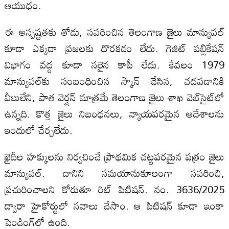
ఆయుధం.
ఈ అస్పష్టతకు తోడు, సవరించిన తెలంగాణ జైలు మాన్యువల్
కూడా ఎక్కడా ప్రజలకు దొరకడం లేదు. గెజిట్ పబ్లికేషన్
విభాగం వద్ద కూడా సరైన కాపీ లేదు. కేవలం 1979
మాన్యువల్‌కు సంబంధించిన స్కాన్ చేసిన, చదవడానికి
వీలులేని, పాత వెర్షన్ మాత్రమే తెలంగాణ జైలు శాఖ వెబ్‌సైట్‌లో
ఉన్నది. కొత్త జైలు నిబంధనలు, న్యాయపరమైన ఆదేశాలను
ఇందులో చేర్చలేదు.
ఖైదీల హక్కులను నిర్వచించే ప్రాథమిక చట్టపరమైన పత్రం జైలు
మాన్యువల్‌. దానిని సమయానుకూలంగా సవరించి,
ప్రచురించాలని కోరుతూ రిట్ పిటిషన్. నం. 3636/2025
ద్వారా హైకోర్టులో సవాలు చేసాం. ఆ పిటిషన్ కూడా ఇంకా
పెండింగ్‌లో ఉంది.