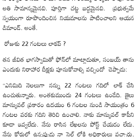
అతి సామాన్యమైనవి. పూర్తిగా చట్ట బద్దమైనవి. ప్రభుత్వమే
స్వయంగా రూపొందించిన నియమాలను పాటించాలని ఆయన
డిమాండ్. అంతే.
రోజుకు 22 గంటలు లాకప్ ?
తన జీవిత భాగస్వామితో ఫోన్‌లో మాట్లాడుతూ, సంజయ్ తాను
ఎందుకు నిరాహార దీక్షకు పూనుకోవాల్సి వచ్చిందో చెప్పాడు:
“ఎనిమిది నెలలుగా నన్ను 22 గంటలు గదిలో లాక్ చేసి
ఉంచుతున్నారు. అంతకుముందు 24 గంటలు ఉండేది. జైలు
మాన్యువల్ ప్రకారం ఉదయం 6 గంటల నుండి సాయంత్రం 6
గంటల వరకు గదిని తెరిచి ఉంచాలి. నాకు మాన్యువల్ కాపీని
కూడా ఇవ్వలేదు. నేను రాసిన లేఖలను పోస్ట్ చేయడం లేదు.
నేను కోర్టులో ఉన్నప్పుడు నా సెల్ లోకి అధికారులు వచ్చారు.