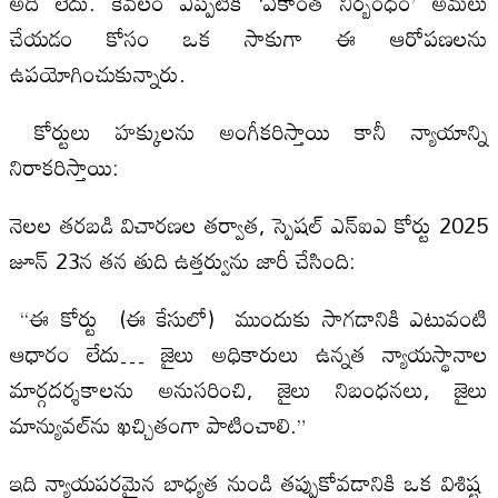
అదీ లేదు. కేవలం ఎప్పటికీ ‘ఏకాంత నిర్బంధం’ అమలు
చేయడం కోసం ఒక సాకుగా ఈ ఆరోపణలను
ఉపయోగించుకున్నారు.
కోర్టులు హక్కులను అంగీకరిస్తాయి కానీ న్యాయాన్ని
నిరాకరిస్తాయి:
నెలల తరబడి విచారణల తర్వాత, స్పెషల్ ఎన్‌ఐఎ కోర్టు 2025
జూన్ 23న తన తుది ఉత్తర్వును జారీ చేసింది:
“ఈ కోర్టు (ఈ కేసులో) ముందుకు సాగడానికి ఎటువంటి
ఆధారం లేదు… జైలు అధికారులు ఉన్నత న్యాయస్థానాల
మార్గదర్శకాలను అనుసరించి, జైలు నిబంధనలు, జైలు
మాన్యువల్‌ను ఖచ్చితంగా పాటించాలి.”
ఇది న్యాయపరమైన బాధ్యత నుండి తప్పుకోవడానికి ఒక విశిష్ట