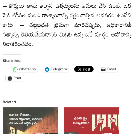
– కోర్టులు తామే ఇచ్చిన ఉత్తర్వులను అమలు చేసి ఉంటే, ఒక
సెల్ లోపల నుండి రాజ్యాంగాన్ని రక్షించాల్సిన అవసరం ఉండేది
కాదు. – చట్టబద్ధత భ్రమగా మారినప్పుడు, అధికారానికి
సత్యాన్ని తెలియచేయడానికి మిగిలి ఉన్న ఒకే మార్గం ఆహారాన్ని
నిరాకరించడం.
Share this:
WhatsApp
Telegram
Email
Print
Related