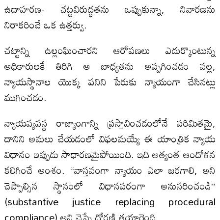
ఉదాహరణ- చట్టవిరుద్ధతను ఒప్పుకున్నా, నివారణను
నిరాకరించే ఒక ఉత్తర్వు.
చట్టాన్ని ఉల్లంఘించారని ఆరోపణలు ఎదుర్కొంటున్న
అధికారులకే తిరిగి ఆ బాధ్యతను అప్పగించడం వల్ల,
న్యాయస్థానాల యొక్క పనిని పేరుకు న్యాయంగా చేసినట్లు
ముగించడం.
న్యాయవ్యవస్థ రాజ్యాంగాన్ని ప్రస్తావించడంలోనే పరిమితమై,
దానిని అమలు చేయడంలో విఫలమయ్యే ఈ యాంత్రిక న్యాయ
విధానం ఇప్పుడు సాధారణమైపోయింది. ఇది అత్యంత ఆందోళన
కలిగించే అంశం. “వాస్తవంగా న్యాయం ఎలా జరగాలి, అని
చెప్పాల్సిన స్థానంలో విధానపరంగా అనుసరించండి”
(substantive justice replacing procedural
compliance) అని చెప్పే ధోరణి తయారైంది.