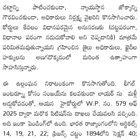
చట్టాన్ని పాటించకుండా, న్యాయస్థాన జోక్యాన్ని
గౌరవించకుండా, అధికారులు నిర్లక్ష్య వైఖరిని కొనసాగించారు.
కోర్టులు కేవలం విధానపరమైన అనుసరణకు (చట్టపరంగా,
విధానాల పరంగా నడుచుకోవాలి అని చెప్పడానికి) మాత్రమే
పరిమితమవుతున్నాయని గ్రహించిన జైలు అధికారులు, ఖైదీల
హక్కులను అణగదొక్కడంలో మరింత ఉత్సాహంగా
సాహసిస్తున్నారు.
ఈ ఉల్లంఘన నిరాటంకంగా కొనసాగుతోంది. లీగల్
ఇంటర్వ్యూ కోసం సంజయ్‌ను కలవకుండా లాయర్ ను మళ్లీ
అడ్డుకోవడంతో, ఆయన హైకోర్టులో W.P. నం. 579 ఆఫ్
2025 ద్వారా మరొక పిటిషన్‌ను దాఖలు చేయవలసి వచ్చింది.
అది ఇంకా పెండింగ్‌లో ఉంది. భారత రాజ్యాంగంలోని ఆర్టికల్స్
14, 19, 21, 22; ప్రిజన్స్ చట్టం 1894లోని సెక్షన్ 40;