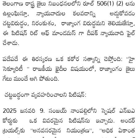
తెలంగాణ రాష్ట్ర జైలు నిబంధనలలోని రూల్ 506(1) (2) లను
ఉల్లంఘిస్తూ, న్యాయవాదుల కలవడాన్ని అడ్డుకోవడం
చట్టవిరుద్ధం, నిరంకుశం, రాజ్యాంగ విరుద్ధమని తెలియజేస్తూ,
ఈ పిటిషన్ రిట్ ఆఫ్ మాండమస్ గా దీపక్ న్యాయవాది ఫైల్
చేశాడు.
పదేపదే ఈ తిరస్కరణ ఒక కఠోర సత్యాన్ని చెప్తోంది: “హై
సెక్యూరిటీ ” రాజకీయ ఖైదీల విషయంలో, రాజ్యాంగం జైలు
గేటు ముందే ఆగి పోతుంది.
చట్టబద్ధంగా వ్యవహరించాలని పిటిషన్:
2025 జనవరి 9. సంజయ్ నాంపల్లిలోని స్పెషల్ ఎన్‌ఐఎ
కోర్టుకు ఒక వివరమైన పిటిషన్‌ను ఇచ్చాడు. అండర్
ట్రయల్స్‌కు “అనవసరమైన నియంత్రణ”, “అధిక ఏకాంత