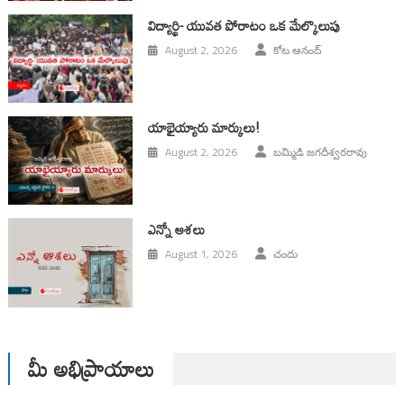
విద్యార్థి- యువత పోరాటం ఒక మేల్కొలుపు
August 2, 2026
కోట ఆనంద్
యాభైయ్యారు మార్కులు!
August 2, 2026
బమ్మిడి జగదీశ్వరరావు
ఎన్నో ఆశలు
August 1, 2026
చందు
మీ అభిప్రాయాలు