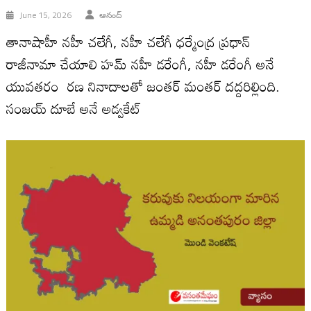
June 15, 2026
ఆనంద్
తానాషాహీ నహీ చలేగీ, నహీ చలేగీ ధర్మేంద్ర ప్రధాన్
రాజీనామా చేయాలి హమ్ నహీ డరేంగీ, నహీ డరేంగీ అనే
యువతరం రణ నినాదాలతో జంతర్ మంతర్ దద్దరిల్లింది.
సంజయ్ దూబే అనే అడ్వకేట్