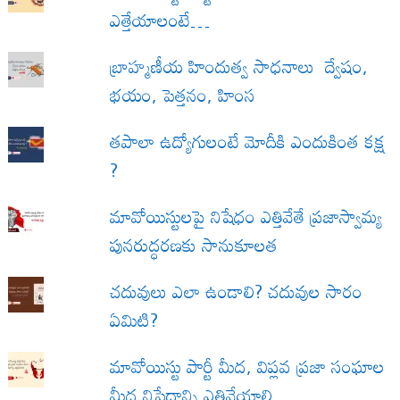
ఎత్తేయాలంటే…
బ్రాహ్మణీయ హిందుత్వ సాధనాలు ద్వేషం,
భయం, పెత్తనం, హింస
త‌పాలా ఉద్యోగులంటే మోదీకి ఎందుకింత కక్ష
?
మావోయిస్టులపై నిషేధం ఎత్తివేతే ప్రజాస్వామ్య
పునరుద్ధరణకు సానుకూలత
చదువులు ఎలా ఉండాలి? చదువుల సారం
ఏమిటి?
మావోయిస్టు పార్టీ మీద, విప్లవ ప్రజా సంఘాల
మీద నిషేధాన్ని ఎత్తివేయాలి