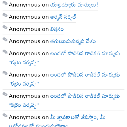
Anonymous
on
యాభైయ్యారు మార్కులు!
Anonymous
on
అర్బన్ నక్సల్
Anonymous
on
విత్తనం
Anonymous
on
తగులబడుతున్నది దేశం
Anonymous
on
లందలో పొడిచిన రాడికల్ సూర్యుడు
“కర్రెం నర్సప్ప”
Anonymous
on
లందలో పొడిచిన రాడికల్ సూర్యుడు
“కర్రెం నర్సప్ప”
Anonymous
on
లందలో పొడిచిన రాడికల్ సూర్యుడు
“కర్రెం నర్సప్ప”
Anonymous
on
మీ జ్ఞాపకాలతో జీవిస్తాం, మీ
ఆలోచనలతో ముందుకుపోతాం