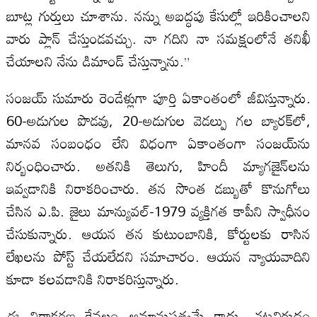
బూట్ల గుర్తులు చూశాను. నన్ను అబద్ధపు కేసుల్లో ఇరికించాలని
వారు ప్లాన్ చేస్తుండవచ్చు. నా గదిని నా సమక్షంలోనే తనిఖీ
చేయాలని నేను డిమాండ్ చేస్తున్నాను.”
సంజయ్ సుమారు రెండేళ్లుగా పూర్తి ఏకాంతంలో జీవిస్తున్నారు.
60-అడుగుల పొడవు, 20-అడుగుల వెడల్పు గల బ్యారక్‌లో,
మానవ సంబంధం లేని విధంగా ఏకాంతంగా సంజయ్‌ను
నిర్బంధించారు. అతనికి తెలుగు, హిందీ మ్యాగజైన్‌లను
ఇవ్వడానికి నిరాకరించారు. తన సొంత డబ్బుతో కొనుగోలు
చేసిన ఎ.పి. జైలు మాన్యువల్-1979 వ్యక్తిగత కాపీని స్వాధీనం
చేసుకున్నారు. ఆయన తన కుటుంబానికి, కోర్టులకు రాసిన
లేఖలను పోస్ట్ చేయలేదని సమాచారం. ఆయన న్యాయవాదిని
కూడా కలవడానికి నిరాకరిస్తున్నారు.
ఈ నిరాకరణ కేవలం అమానుషత్వమే కాదు, చట్టవిరుద్ధం