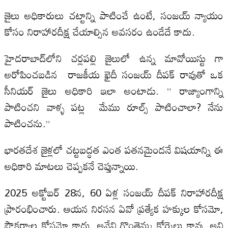
జైలు అధికారులు చట్టాన్ని పాటించే ఉంటే, సంజయ్ న్యాయం
కోసం నిరాహారదీక్ష చేయాల్సిన అవసరం ఉండేదే కాదు.
హైదరాబాద్‌లోని చర్లపల్లి జైలులో ఉన్న మావోయిస్టు గా
అరోపించబడిన రాజకీయ ఖైదీ సంజయ్ దీపక్ రావుతో ఒక
సీనియర్ జైలు అధికారి ఇలా అంటాడు. ” రాజ్యాంగాన్ని
పాటించని వాళ్ళ పట్ల మేము రూల్స్ పాటించాలా? నేను
పాటించను.”
భారతదేశ జైళ్లలో చట్టబద్ధత ఎంత పతనమైందనే విషయాన్ని ఈ
అధికారి మాటలు చెప్పకనే చెప్తున్నాయి.
2025 అక్టోబర్ 28న, 60 ఏళ్ల సంజయ్ దీపక్ నిరాహారదీక్ష
ప్రారంభించారు. ఆయన నిరసన ఏవో ప్రత్యేక హక్కుల కోసమో,
సౌకర్యాల కోసమో కాదు. అవేవి గొంతెమ్మ కోర్కెలు కావు. అవి