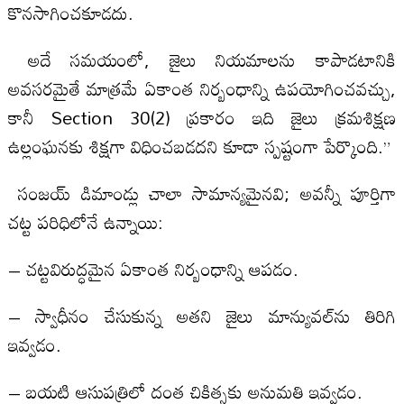
కొనసాగించకూడదు.
అదే సమయంలో, జైలు నియమాలను కాపాడటానికి
అవసరమైతే మాత్రమే ఏకాంత నిర్బంధాన్ని ఉపయోగించవచ్చు,
కానీ Section 30(2) ప్రకారం ఇది జైలు క్రమశిక్షణ
ఉల్లంఘనకు శిక్షగా విధించబడదని కూడా స్పష్టంగా పేర్కొంది.”
సంజయ్ డిమాండ్లు చాలా సామాన్యమైనవి; అవన్నీ పూర్తిగా
చట్ట పరిధిలోనే ఉన్నాయి:
– చట్టవిరుద్ధమైన ఏకాంత నిర్బంధాన్ని ఆపడం.
– స్వాధీనం చేసుకున్న అతని జైలు మాన్యువల్‌ను తిరిగి
ఇవ్వడం.
– బయటి ఆసుపత్రిలో దంత చికిత్సకు అనుమతి ఇవ్వడం.