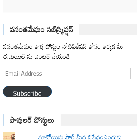
వసంతమేఘం సబ్‌స్క్రిప్షన్
వసంతమేఘం కొత్త పోస్టుల నోటిఫికేషన్ కోసం ఇక్కడ మీ
ఈమెయిల్ ను ఎంటర్ చేయండి
Email
Address
Subscribe
పాపులర్ పోస్టులు
మావోయిస్టు పార్టీ మీద నిషేధంఎందుకు