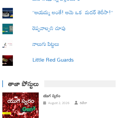
“ఆయమ్మ అంతే! ఆమె ఒక మదర్ తెరీసా!”
రెప్పవాల్చని చూపు
నాలుగు పిట్టలు
Little Red Guards
తాజా పోస్టులు
యుగ స్వ‌రం
August 2, 2026
రివేరా