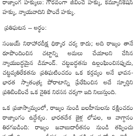
రాజ్యాంగ హక్కులు: గౌరవంగా జీవించే హక్కు, కమ్యూనికేషన్
హక్కు, న్యాయవాదిని పొందే హక్కు.
ప్రతిఘటన – అర్థం:
సంజయ్‌ నిరాహారదీక్ష ధిక్కార చర్య కాదు; అది రాజ్యం తానే
రూపొందించిన చట్టాన్ని అమలు చేయాలని చేసిన
న్యాయబద్ధమైన డిమాండ్‌. చట్టబద్ధతను ఉల్లంఘించినప్పుడు,
చట్టవ్యతిరేకతను ప్రతిఘటించడం ఒక కర్తవ్యం అనే భావన-
భారత స్వాతంత్ర్య పోరాటాన్ని ప్రేరేపించిన అదే స్ఫూర్తిని
ప్రతిబింబించే ఒక నైతిక నిరసన చర్యగా ఇది నిలుస్తుంది.
ఒక ప్రజాస్వామ్యంలో, రాజ్యం నుండి బలహీనులను రక్షించడం
రాజ్యాంగం ఉద్దేశ్యం. భారతదేశ జైళ్ల లోపల, ఆ వాగ్దానం
తిరగబడింది: రాజ్యం జవాబుదారీతనం నుండి తప్పించు