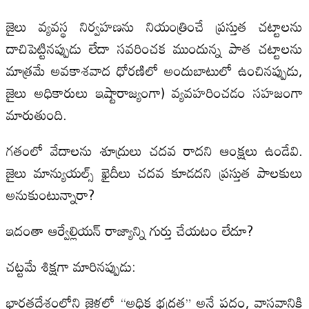
జైలు వ్యవస్థ నిర్వహణను నియంత్రించే ప్రస్తుత చట్టాలను
దాచిపెట్టినప్పుడు లేదా సవరించక ముందున్న పాత చట్టాలను
మాత్రమే అవకాశవాద ధోరణిలో అందుబాటులో ఉంచినప్పుడు,
జైలు అధికారులు ఇష్టారాజ్యంగా) వ్యవహరించడం సహజంగా
మారుతుంది.
గతంలో వేదాలను శూద్రులు చదవ రాదని ఆంక్షలు ఉండేవి.
జైలు మాన్యుయల్స్ ఖైదీలు చదవ కూడదని ప్రస్తుత పాలకులు
అనుకుంటున్నారా?
ఇదంతా ఆర్వేల్లియన్ రాజ్యాన్ని గుర్తు చేయటం లేదూ?
చట్టమే శిక్షగా మారినప్పుడు:
భారతదేశంలోని జైళ్లలో “అధిక భద్రత” అనే పదం, వాస్తవానికి