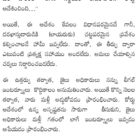
ఆదేశించింది…”
అయితే, ఈ ఆదేశం కేవలం విధానపరమైనదే గానీ,
దరఖాస్తుదారుడికి (లాయరుకు) చట్టపరమైన ప్రవేశం
కల్పించాలనే హామీ ఇవ్వలేదు. దాంతో, ఈ తీర్పు ద్వారా
ఎటువంటి ప్రత్యక్ష సహాయం అందలేదు. అమలు చేయాల్సిన
చర్యలు నిర్ధారించబడలేదు.
ఈ ఉత్తర్వు తర్వాత, జైలు అధికారులు నన్ను లీగల్
ఇంటర్వ్యూలు కొద్దికాలం అనుమతించారు. అయితే కొన్ని నెలల
తర్వాత, వారు మళ్లీ అడ్డుకోవడం ప్రారంభించారు. కోర్టు
ఆదేశంలో ఉన్న అస్పష్టతను సాకుగా తీసుకుని, జైలు
అధికారులు మళ్లీ గతంలో లాగే ఇంటర్వ్యూలు ఇవ్వడం
ఆపేయడం ప్రారంభించారు.