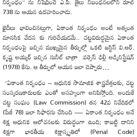
నిర్బంధం” ను నిషేధించే ఎ.పి. జైలు నిబంధనలలోని రూల్
738 ను ఆయన ఉదహరించాడు.
ఖైదీలు భావించినట్లుగా, ఏకాంత నిర్బంధం అంటే అత్యంత
మానసిక వేదన కు గురిచేయడమే.. చట్టవిరుద్ధమైన ఏకాంత
నిర్బంధంపై ఇచ్చిన ముఖ్యమైన తీర్పుల్లో ఒకటి జస్టిస్ వి.ఆర్.
కృష్ణ అయ్యర్ ఇచ్చిన సునీల్ బాత్రా వర్సెస్ ఢిల్లీ అడ్మినిస్ట్రేషన్
(1978) కేసు. ఆ తీర్పులో ఆయన ఇలా చెప్పారు…
“ఏకాంత నిర్బంధం – ఆధునిక సామాజిక శాస్త్రవేత్తలకు, చట్ట
సంస్కరణకారులకు ఎంతో అసహ్యంగా అనిపిస్తోంది. అందుకే
చట్ట సంఘం (Law Commission) తన 42వ నివేదికలో
(పేజీ 78) ఇలా సిఫారసు చేసింది — ఏకాంత నిర్బంధం అనే
శిక్ష ఆధునిక ఆలోచనలకు విరుద్ధంగా ఉంది; కాబట్టి దానిని
శిక్షగా భారతీయ శిక్షాస్మృతిలో (Penal Code)