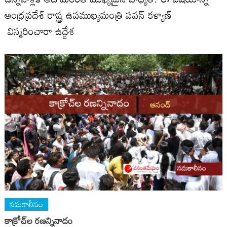
ఆంధ్రప్రదేశ్ రాష్ట్ర ఉపముఖ్యమంత్రి పవన్ కళ్యాణ్
విస్మరించారా ఉద్దేశ
సమకాలీనం
కాక్రోచ్‌ల ర‌ణ‌న్నినాదం