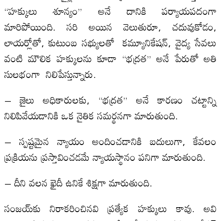
“హక్కులు శూన్యం” అనే దానికి పర్యాయపదంగా
మారిపోయింది. సరి అయిన వెలుతురూ, చదువుకోడం,
లాయర్లోతో, కుటుంబ సభ్యులతో కమ్యూనికేషన్, వైద్య సేవలు
వంటి మౌలిక హక్కులను కూడా “భద్రత” అనే పేరుతో అతి
సులభంగా నిలిపేస్తున్నారు.
– జైలు అధికారులకు, “భద్రత” అనే కారణం చట్టాన్ని
నిలిపివేయడానికి ఒక నైతిక సమర్థనగా మారుతుంది.
– స్పష్టమైన న్యాయం అందించడానికి బదులుగా, కేవలం
ప్రక్రియను ప్రస్తావించడమే న్యాయస్థానం పనిగా మారుతుంది.
– దీని వలన ఖైదీ ఉనికే శిక్షగా మారుతుంది.
సంజయ్‌కు నిరాకరించినవి ప్రత్యేక హక్కులు కావు. అవి