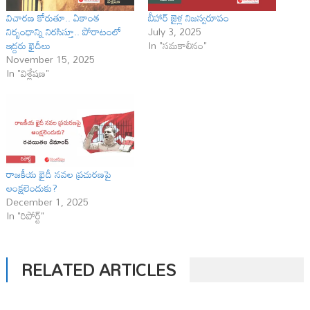
విచారణ కోరుతూ.. ఏకాంత
బీహార్ జైళ్ల నిజస్వరూపం
నిర్బంధాన్ని నిరసిస్తూ.. పోరాటంలో
July 3, 2025
ఇద్దరు ఖైదీలు
In "సమకాలీనం"
November 15, 2025
In "విశ్లేషణ"
రాజ‌కీయ ఖైదీ న‌వ‌ల ప్ర‌చుర‌ణ‌పై
ఆంక్ష‌లెందుకు?
December 1, 2025
In "రిపోర్ట్"
RELATED ARTICLES