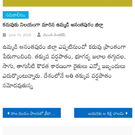
సమకాలీనం
కరువుకు నిలయంగా మారిన ఉమ్మడి అనంతపురం జిల్లా
June 15, 2026
మొండి వెంకటేష్
ఉమ్మడి అనంతపురం జిల్లా ఎప్పటినుంచో కరువు ప్రాంతంగా
పేరుగాంచింది. తక్కువ వర్షపాతం, భూగర్భ జలాల తగ్గుదల,
సాగు, తాగునీటి కొరత కారణంగా రైతులు ఎన్నో ఇబ్బందులు
ఎదుర్కొంటున్నారు. దేశంలోనే అతి తక్కువ వర్షపాతం
నమోదవుతున్న
Post
రాజ దండం పాలనలో క్రీడాకారులపై దాడి
ఆయనకు ఆ శిక్ష చాలదు
navigation