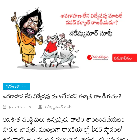
సమకాలీనం
అవగాహన లేని విద్వేషపు మాటలే పవన్ కళ్యాణ్ రాజకీయమా?
June 16, 2026
నరేష్కుమార్ సూఫీ
అనిశ్చిత పరిస్థితులు ఉన్నప్పుడు వాటిని శాంతింపజేయటం
పౌరుల బాధ్యత, ముఖ్యంగా రాజకీయాల్లో లీడర్ స్థానంలో
ఉన్నవాళ్లకి అది మరింత ముఖ్యమైన బాధ్యత. ఈ విషయాన్ని