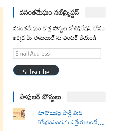
వసంతమేఘం సబ్‌స్క్రిప్షన్
వసంతమేఘం కొత్త పోస్టుల నోటిఫికేషన్ కోసం
ఇక్కడ మీ ఈమెయిల్ ను ఎంటర్ చేయండి
Email
Address
Subscribe
పాపులర్ పోస్టులు
మావోయిస్టు పార్టీ మీద
నిషేధంఎందుకు ఎత్తేయాలంటే…