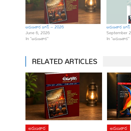
అరుణతార జూన్ – 2026
అరుణతార జూన్ 
June 6, 2026
September 2
In "అరుణతార"
In "అరుణతార"
RELATED ARTICLES
అరుణతార
అరుణతార