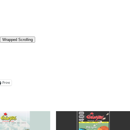
Print