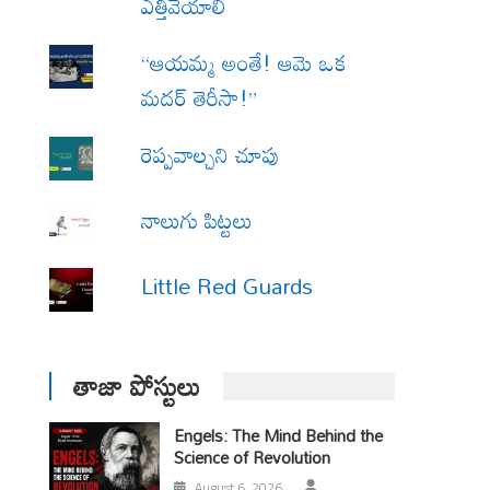
ఎత్తివేయాలి
“ఆయమ్మ అంతే! ఆమె ఒక
మదర్ తెరీసా!”
రెప్పవాల్చని చూపు
నాలుగు పిట్టలు
Little Red Guards
తాజా పోస్టులు
Engels: The Mind Behind the
Science of Revolution
August 6, 2026