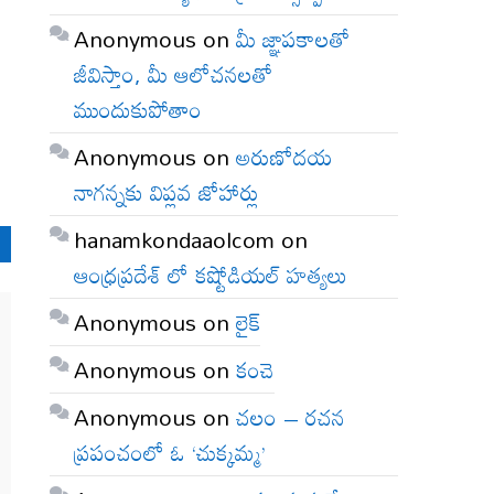
Anonymous
on
మీ జ్ఞాపకాలతో
జీవిస్తాం, మీ ఆలోచనలతో
ముందుకుపోతాం
Anonymous
on
అరుణోదయ
నాగన్నకు విప్లవ జోహార్లు
hanamkondaaolcom
on
ఆంధ్రప్రదేశ్ లో కష్టోడియల్ హత్యలు
Anonymous
on
లైక్
Anonymous
on
కంచె
Anonymous
on
చలం – రచన
ప్రపంచంలో ఓ ‘చుక్కమ్మ’