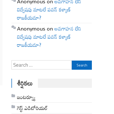
Anonymous
on
అవగాహన లేని
విద్వేషపు మాటలే పవన్ కళ్యాణ్
రాజకీయమా?
Anonymous
on
అవగాహన లేని
విద్వేషపు మాటలే పవన్ కళ్యాణ్
రాజకీయమా?
Search
for:
శీర్షికలు
ఇంటర్వ్యూ
గెస్ట్ ఎడిటోరియల్