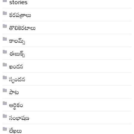
stories
కరపత్రాలు
తొలికెరటాలు
కాలమ్స్
ఈబుక్స్
ఖండన
స్పందన
పాట
ఆర్థికం
సంభాషణ
లేఖలు