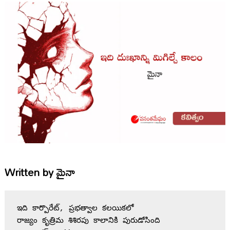
Written by
మైనా
ఇది కార్పొరేట్, ప్రభత్వాల కలయికలో
రాజ్యం కృత్రిమ శిశిరపు కాలానికి పురుడోసింది 