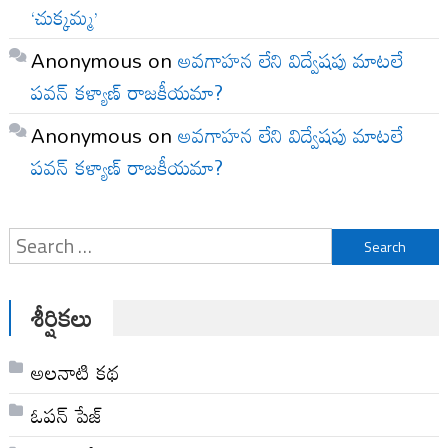
‘చుక్కమ్మ’
Anonymous
on
అవగాహన లేని విద్వేషపు మాటలే
పవన్ కళ్యాణ్ రాజకీయమా?
Anonymous
on
అవగాహన లేని విద్వేషపు మాటలే
పవన్ కళ్యాణ్ రాజకీయమా?
Search
for:
శీర్షికలు
అల‌నాటి క‌థ‌
ఓపన్ పేజ్