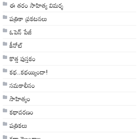
ఈ తరం సాహిత్య విమర్శ
పత్రికా ప్రకటనలు
ఓపెన్ పేజీ
కీనోట్
కొత్త పుస్తకం
కథ..కథయ్యిందా!
సమకాలీనం
సాహిత్యం
కథావరణం
పత్రికలు
కథా తెలంగాణ