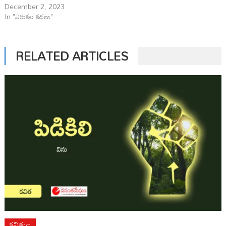
December 2, 2023
In "ఎరుకల కథలు"
RELATED ARTICLES
కవిత్వం