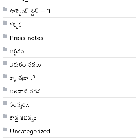
హస్బెండ్ స్టిచ్ – 3
గల్పిక
Press notes
ఆర్ధికం
ఎరుకల కథలు
క్యా చల్రా .?
అలనాటి రచన
సంస్మరణ
కొత్త కవిత్వం
Uncategorized