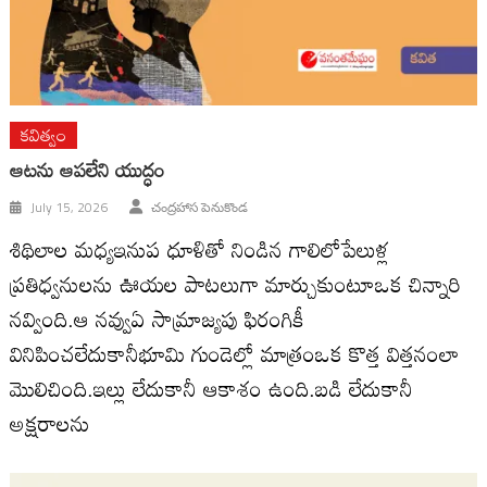
కవిత్వం
ఆటను ఆపలేని యుద్ధం
July 15, 2026
చంద్రహాస పెనుకొండ
శిథిలాల మధ్యఇనుప ధూళితో నిండిన గాలిలోపేలుళ్ల
ప్రతిధ్వనులను ఊయల పాటలుగా మార్చుకుంటూఒక చిన్నారి
నవ్వింది.ఆ నవ్వుఏ సామ్రాజ్యపు ఫిరంగికీ
వినిపించలేదుకానీభూమి గుండెల్లో మాత్రంఒక కొత్త విత్తనంలా
మొలిచింది.ఇల్లు లేదుకానీ ఆకాశం ఉంది.బడి లేదుకానీ
అక్షరాలను