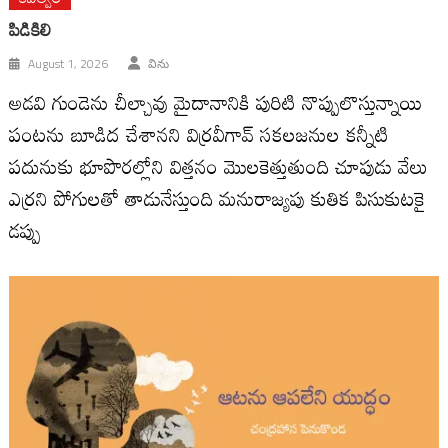
పిడికిలి
August 1, 2026
విను
అడవి గుండెను చీల్చావు మైదానానికి పురిటి నొప్పులొస్తున్నాయి
పంటను బూడిద చేశానని విర్రవీగావ్ సకలజనుల కన్నీటి
పదునుకు భూపొరల్లోని విత్తనం మొలకెత్తుతుంది చూపుడు వేలు
ఎర్రని పోగులతో తాడునేస్తుంది మనురాజ్యపు కుతిక పిసుకుటకై
డప్పు