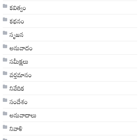
కవిత్వం
కథనం
సృజన
అనువాదం
సమీక్షలు
వర్తమానం
నివేదిక
సందేశం
అనువాదాలు
నివాళి