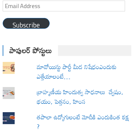
Email
Address
Subscribe
పాపులర్ పోస్టులు
మావోయిస్టు పార్టీ మీద నిషేధంఎందుకు
ఎత్తేయాలంటే…
బ్రాహ్మణీయ హిందుత్వ సాధనాలు ద్వేషం,
భయం, పెత్తనం, హింస
త‌పాలా ఉద్యోగులంటే మోదీకి ఎందుకింత కక్ష
?