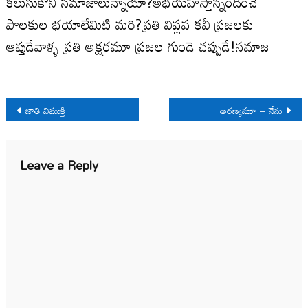
కలుసుకోని సమాజాలున్నాయా?అభయహస్తాన్నందించే
పాలకుల భయాలేమిటి మరి?ప్రతి విప్లవ కవీ ప్రజలకు
ఆప్తుడేవాళ్ళ ప్రతి అక్షరమూ ప్రజల గుండె చప్పుడే!సమాజ
Post
జాతి విముక్తి
అరణ్యమూ – నేను
navigation
Leave a Reply