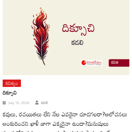
కవిత్వం
దిక్సూచి
July 15, 2026
కడలి
కవులు, రచయితలు లేని నేల ఎవరైనా చూడగలరా?ఆలోచనలు
అంకురించని ఖాళీ జాగా ఎక్కడైనా ఉందా?మనుషులు