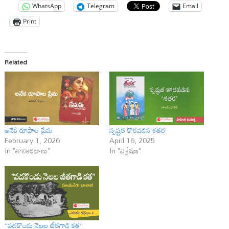
WhatsApp
Telegram
Email
Print
Related
అనేక రూపాల ప్రేమ‌
స్పష్టత కొరవడిన‘శతర’
February 1, 2026
April 16, 2025
In "తొలికెరటాలు"
In "విశ్లేషణ"
“పదకొండు నెలల జీతగాడి కత”