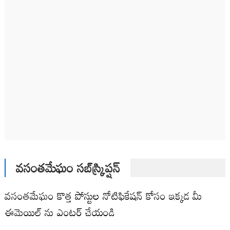
వసంతమేఘం సబ్‌స్క్రిప్షన్
వసంతమేఘం కొత్త పోస్టుల నోటిఫికేషన్ కోసం ఇక్కడ మీ
ఈమెయిల్ ను ఎంటర్ చేయండి