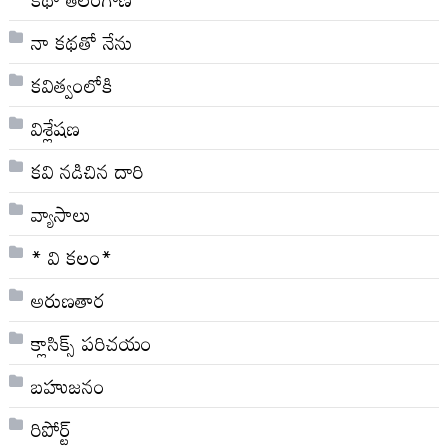
నా క‌థ‌తో నేను
కవిత్వంలోకి
విశ్లేషణ
కవి నడిచిన దారి
వ్యాసాలు
* వి క‌లం*
అరుణతార
క్లాసిక్స్ ప‌రిచ‌యం
బహుజనం
రిపోర్ట్