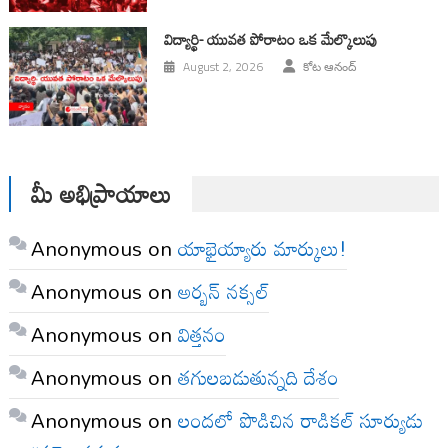
విద్యార్థి- యువత పోరాటం ఒక మేల్కొలుపు
August 2, 2026
కోట ఆనంద్
మీ అభిప్రాయాలు
Anonymous
on
యాభైయ్యారు మార్కులు!
Anonymous
on
అర్బన్ నక్సల్
Anonymous
on
విత్తనం
Anonymous
on
తగులబడుతున్నది దేశం
Anonymous
on
లందలో పొడిచిన రాడికల్ సూర్యుడు