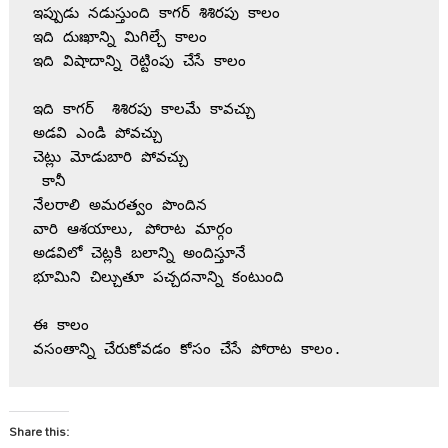
ఇప్పుడు నడుస్తుంది కాగర్ శిశిరపు కాలం
ఇది దుఃఖాన్ని మిగిల్చే కాలం 
ఇది విషాదాన్ని రెట్టింపు చేసే కాలం
ఇది కాగర్  శిశిరపు కాలమే కావచ్చు
అడవి ఎండి పోవచ్చు
చెట్లు మోడుబారి పోవచ్చు
 కానీ
నేలరాలి అమరత్వం పొందిన 
వారి ఆశయాలు, పోరాట మార్గం 
అడవిలో చెట్లకి బలాన్ని అందిస్తూనే
భూమిని చిల్చుతూ పచ్చదనాన్ని కంటుంది 
ఈ కాలం
వసంతాన్ని చేరుకోవడం కోసం చేసే పోరాట కాలం.
Share this: