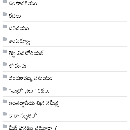
సంపాదకీయం
కథలు
పరిచయం
ఇంటర్వ్యూ
గెస్ట్ ఎడిటోరియల్
లోచూపు
దండకారణ్య సమయం
“మెట్రో జైలు” కథలు
అంతర్జాతీయ చిత్ర సమీక్ష
కారా స్మృతిలో
మీరీ పుస్తకం చదివారా ?