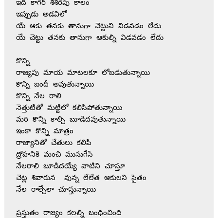
ఇది కాగర్ శిశిరపు కాలం
ఇప్పుడు అడవిలో 
యే ఆకు తనకు తానుగా చెట్టుని విడవడం లేదు 
యే చెట్టు తనకు తానుగా ఆకుల్ని విడవడం లేదు
కొన్ని
రాజ్యపు మాయ మాటలకూ లోబడుతున్నాయి 
కొన్ని బందీ అవుతున్నాయి 
కొన్ని నేల రాలి
నెత్తుటితో మట్టిలో కలిసిపోతున్నాయి 
మరి కొన్ని కాల్చి బూడిదవుతున్నాయి 
ఇంకా కొన్ని మాత్రం 
రాజ్యానితో చేతులు కలిపి
ద్రోహనికి మంచి ముసుగేసి
నేలరాలి బూడిదయ్యే వాటిని చూస్తూ 
చెట్ల శివారున  వున్న లేలేత ఆకులని సైతం
నేల రాల్చేలా చూస్తున్నాయి 
ప్రస్తుతం రాజ్యం కలల్ని బంధించింది