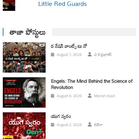
Little Red Guards
తాజా పోస్టులు
ద నేషన్ వాంట్స్ టు నో
August 7, 2026
ఎ కె ప్రభాకర్
Engels: The Mind Behind the Science of
Revolution
August 6, 2026
Manish Azad
యుగ స్వ‌రం
August 2, 2026
రివేరా