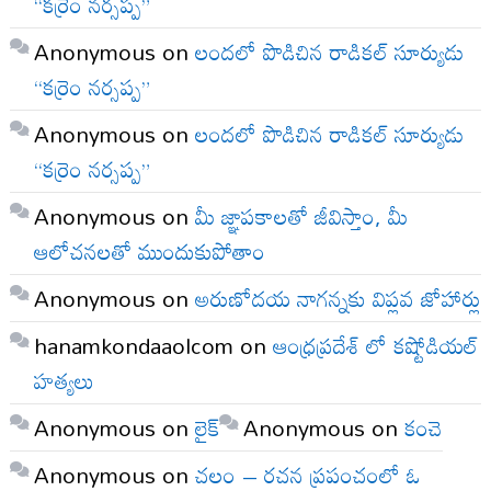
“కర్రెం నర్సప్ప”
Anonymous
on
లందలో పొడిచిన రాడికల్ సూర్యుడు
“కర్రెం నర్సప్ప”
Anonymous
on
లందలో పొడిచిన రాడికల్ సూర్యుడు
“కర్రెం నర్సప్ప”
Anonymous
on
మీ జ్ఞాపకాలతో జీవిస్తాం, మీ
ఆలోచనలతో ముందుకుపోతాం
Anonymous
on
అరుణోదయ నాగన్నకు విప్లవ జోహార్లు
hanamkondaaolcom
on
ఆంధ్రప్రదేశ్ లో కష్టోడియల్
హత్యలు
Anonymous
on
లైక్
Anonymous
on
కంచె
Anonymous
on
చలం – రచన ప్రపంచంలో ఓ