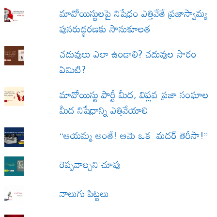
మావోయిస్టులపై నిషేధం ఎత్తివేతే ప్రజాస్వామ్య
పునరుద్ధరణకు సానుకూలత
చదువులు ఎలా ఉండాలి? చదువుల సారం
ఏమిటి?
మావోయిస్టు పార్టీ మీద, విప్లవ ప్రజా సంఘాల
మీద నిషేధాన్ని ఎత్తివేయాలి
“ఆయమ్మ అంతే! ఆమె ఒక మదర్ తెరీసా!”
రెప్పవాల్చని చూపు
నాలుగు పిట్టలు