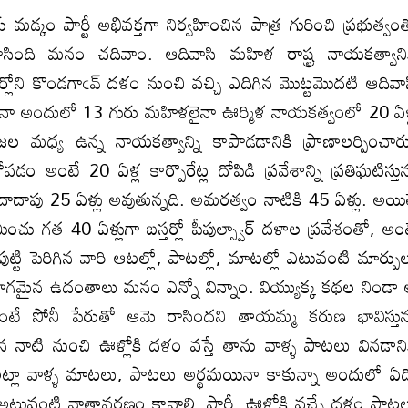
జయ్ మడ్కం పార్టీ అభివక్తగా నిర్వహించిన పాత్ర గురించి ప్రభుత్వం
 రాసింది మనం చదివాం. ఆదివాసి మహిళ రాష్ట్ర నాయకత్వాని
్లోని కొండగాఁవ్ దళం నుంచి వచ్చి ఎదిగిన మొట్టమొదటి ఆదివా
లైనా అందులో 13 గురు మహిళలైనా ఊర్మిళ నాయకత్వంలో 20 ఏళ
ల మధ్య ఉన్న నాయకత్వాన్ని కాపాడడానికి ప్రాణాలర్పించార
ం అంటే 20 ఏళ్ల కార్పొరేట్ల దోపిడి ప్రవేశాన్ని ప్రతిఘటిస్తున
ి దాదాపు 25 ఏళ్లు అవుతున్నది. అమరత్వం నాటికి 45 ఏళ్లు. అయి
త 40 ఏళ్లుగా బస్తర్లో పీపుల్స్వార్ దళాల ప్రవేశంతో, అం
ా పుట్టి పెరిగిన వారి ఆటల్లో, పాటల్లో, మాటల్లో ఎటువంటి మార్పు
భాగమైన ఉదంతాలు మనం ఎన్నో విన్నాం. వియ్యుక్క కథల నిండా
ుంటే సోనీ పేరుతో ఆమె రాసిందని తాయమ్మ కరుణ భావిస్తున
ాటి నుంచి ఊళ్లోకి దళం వస్తే తాను వాళ్ళ పాటలు వినడాని
పు అట్లా వాళ్ళ మాటలు, పాటలు అర్థమయినా కాకున్నా అందులో ఏ
కి అటువంటి వాతావరణం కావాలి. పార్టీ, ఊళ్లోకి వచ్చే దళం పాట