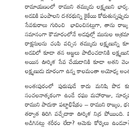
రామాయణంలో రాముని తమ్ముడు లక్ష్మణుని భార్య. 
అడవికి పంపాలని దశరథున్ని కైకేయి కోరుతున్నప్
సేవకురాలు గురించి భావించినట్లుగా, తాను రాజ
సమానంగా కౌమారంలోనే అడవుల్లో మునుల ఆశ్రమాల కోస
రాక్షసులను చంపి వచ్చిన తమ్ముడు లక్ష్మణున్న
అడవిలో కూడా తన ఆజ్ఞలు పాటించడానికి లక్ష్మణున్
అయిన ఊర్మిళ సేవ చేయడానికి కూడా అతని వెంట
లక్ష్మణుడు దూరంగా ఉన్న కాలమంతా అయోధ్య అం
అంతఃపురంలో పురుషుడే కాదు మనిషి పొడ కూడా 
సంచలనాత్మకంగా ఉండే రఘు మహారాజు, సూర
రాముని పాదుకా పట్టాభిషేకం – రాముని రాజ్యం, 
తర్వాత తిరిగి వచ్చేదాకా ఊర్మిళ నిద్ర పోయింది
అడిగినట్లు శరీరం లేదా? ఆమెకు కోర్కెలు ఉండవ