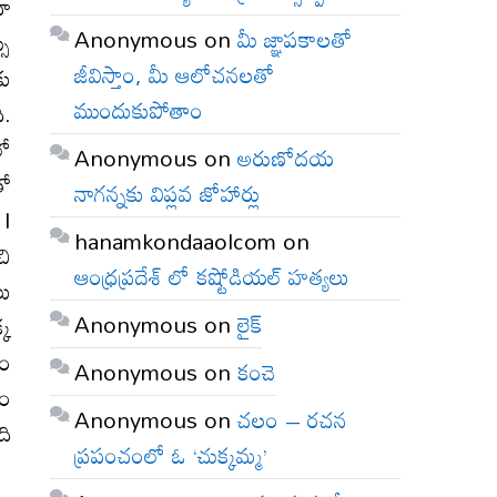
దా
Anonymous
on
మీ జ్ఞాపకాలతో
సు
జీవిస్తాం, మీ ఆలోచనలతో
కు
ముందుకుపోతాం
ి.
లో
Anonymous
on
అరుణోదయ
తో
నాగన్నకు విప్లవ జోహార్లు
 I
hanamkondaaolcom
on
చి
ఆంధ్రప్రదేశ్ లో కష్టోడియల్ హత్యలు
లు
Anonymous
on
లైక్
్క
ెం
Anonymous
on
కంచె
గం
Anonymous
on
చలం – రచన
ది
ప్రపంచంలో ఓ ‘చుక్కమ్మ’