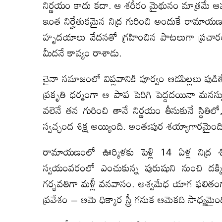
నిర్ణయం కాదు కదా. ఆ శరీరం మైథునం మాత్రమే ఆ
ఇంత నిర్హేతుకమైన నిద్ర గురించి అందుకే రామాయణ
హృదయాలు వేదనతో గ్రహించిన పాటలుగా ప్రచారం అయ
మీదనే కావ్యం రాశాడు.
చైనా సమాజంలో విప్లవానికి పూర్వం ఆడపిల్లలు పుడితే
ప్రకృతి ధర్మంగా ఆ పాప పెరిగి పెద్దదయినా మనస్స
వలెనే తన గురించి తానే నిర్ణయం తీసుకునే స్థిత
స్వచ్ఛంద శిక్ష అయ్యింది. అంతఃపుర శయ్యాగారమైంద
రామాయణంలో ఊర్మిళకు పెళ్లి 14 ఏళ్ల నిద్ర శిక
స్వయంవరంలో ఎంచుకున్న పురుషుని నుంచి ద
గర్భవతిగా మళ్లీ వనవాసం. అశ్వమేధ యాగ ఫలితంగా క
ప్రవేశం – ఆమె ధిక్కార స్త్రీ గనుక ఆమెకది సాధ్యమైం