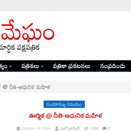
్యం
పత్రికలు
పత్రికా ప్రకటనలు
సంప్రదించు
ళ @ నీతి-ఆధునిక మహిళ
దండకారణ్య సమయం
ఊర్మిళ @ నీతి-ఆధునిక మహిళ
1038
0
October 16, 2024
ఫెలో ట్రావెలర్