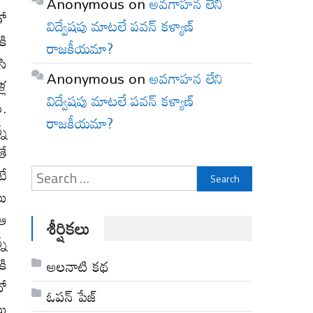
Anonymous
on
అవగాహన లేని
తో
విద్వేషపు మాటలే పవన్ కళ్యాణ్
కి
రాజకీయమా?
సి
Anonymous
on
అవగాహన లేని
్ల
విద్వేషపు మాటలే పవన్ కళ్యాణ్
ు.
రాజకీయమా?
్న
తే
టే
Search
లు
for:
 ఆ
శీర్షికలు
్న
కి
అల‌నాటి క‌థ‌
దో
ఓపన్ పేజ్
లు