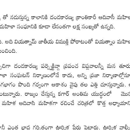
్ తో నడుస్తున్న కాలానికి దండకారణ్య క్రాంతికారీ ఆదివాసీ మహి
 మహిళా సంఘానికి కూడా లేనంతగా లక్ష సంఖ్యతో ఉన్నది.
రింది. అది వియత్నామ్ జాతీయ విముక్తి పోరాటంతో వియత్నాం మహి
సించింది.
ిగా దండకారణ్య పర్స్పెక్టివ్గా ప్రపంచ విప్లవాలన్నీ మన తూర్
ిళా సంఘటన్ నిర్మాణంలోనే కాదు, అన్ని ప్రజా నిర్మాణాల్లోన
ాగం పొంది గర్వంగా ఆకాశం వైపు తల ఎత్తి చూస్తున్నారు.
ంటున్నారు. రాజ్యం చేస్తున్న కగార్ అంతిమ యుద్ధంలో మొన
మహిళ ఆదివాసి మహిళగా రచించే చరిత్రలో కొత్త అధ్యాయాన్
ీ ఎంత భావ గర్బితంగా ఊర్మిళ పేరు పెట్టారు. ఊర్మిళ వాల్మీ