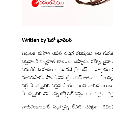
Written by
ఫెలో ట్రావెలర్
ఆధునిక మహిళ రేపటి చరిత్ర రచిస్తుంది అని గురజాడ ప
విప్లవానికి సన్నిహిత కాలంలో చెప్పాడు. రష్యా, చై
విముక్తికి దోహదం చేస్తుందనే ప్రామిస్ – వాగ్దానం
మానవసారం పొందే విముక్తి, లెనిన్ ఆశించిన సాంస్
వర్గ సాంస్కృతిక విప్లవ సారం నుంచి చారుమజుందా
సాంస్కృతిక విప్లవాన్ని బోల్షివిక్ విప్లవం, జన చైనా
చారుమజుందార్ స్వప్నాన్ని రేపటి చరిత్రగా రచ