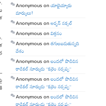
ా.
Anonymous
on
యాభైయ్యారు
జల
మార్కులు!
ిళ
Anonymous
on
అర్బన్ నక్సల్
Anonymous
on
విత్తనం
ట.
Anonymous
on
తగులబడుతున్నది
ిళ
దేశం
్ర
Anonymous
on
లందలో పొడిచిన
రాడికల్ సూర్యుడు “కర్రెం నర్సప్ప”
 –
Anonymous
on
లందలో పొడిచిన
పై
రాడికల్ సూర్యుడు “కర్రెం నర్సప్ప”
కి
Anonymous
on
లందలో పొడిచిన
రాడికల్ సూర్యుడు “కర్రెం నర్సప్ప”