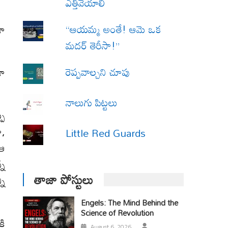
ఎత్తివేయాలి
“ఆయమ్మ అంతే! ఆమె ఒక
ళా
మదర్ తెరీసా!”
రెప్పవాల్చని చూపు
ళా
నాలుగు పిట్టలు
పు
ూ,
Little Red Guards
 ఆ
్న
తాజా పోస్టులు
ని
Engels: The Mind Behind the
Science of Revolution
కి
August 6, 2026