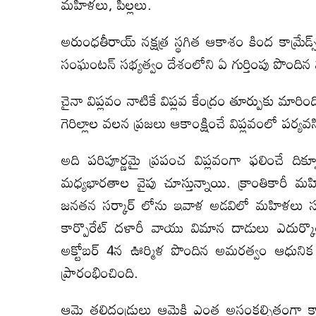
మహిళలు, పిల్లలు.
అరుంధతీరాయ్ నక్షత్ర స్థగిత ఆకాశం కింద కామ్రేడ్స
సంఘంటన్ సభ్యత్వం దేశంలోని ఏ గుర్తింపు పొందిన
చైనా విప్లవం నాటికే విప్లవ కేంద్రం తూర్పుకు మా
గెరిల్లాల వలన ప్రజలు ఆకాంక్షించే విప్లవంలో పర్యవ
అది పరిపూర్ణమై ప్రపంచ విప్లవంగా ఫలించే దిక్సూచ
మధ్యభారతాల వైపు చూస్తున్నాయి. క్రాంతికారీ మహ
జనతన సర్కార్ లోను ఇవాళ అడవిలో మహిళలు సగభ
కార్పొరేట్ దళారీ వాయు విమాన దాడులు ఎదుర్కొ
అక్టోబర్ 4న ఊర్మిళ పొందిన అమరత్వం ఆధునిక 
ప్రారంభించింది.
ఆమె తల్లిదండ్రులు ఆమెకి ఎంత అసంకల్పితంగా కాన