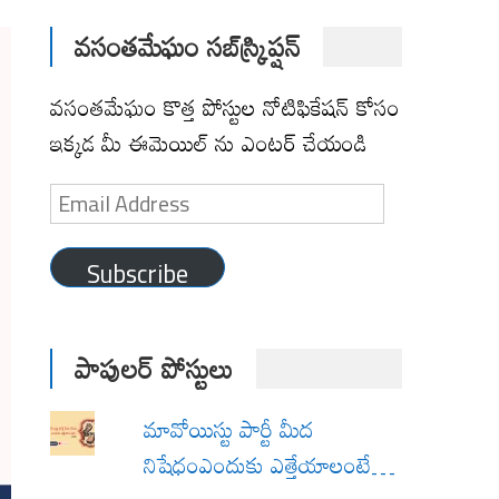
వసంతమేఘం సబ్‌స్క్రిప్షన్
వసంతమేఘం కొత్త పోస్టుల నోటిఫికేషన్ కోసం
ఇక్కడ మీ ఈమెయిల్ ను ఎంటర్ చేయండి
Email
Address
Subscribe
పాపులర్ పోస్టులు
మావోయిస్టు పార్టీ మీద
నిషేధంఎందుకు ఎత్తేయాలంటే…