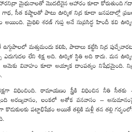
హారనిద్రా మైథునాలతో మొదటిదైన ఆహారం కూడా కోరుతుంది గద
 గాథ, సీత కష్టాలతో పాటు ఊర్మిళ నిద్ర కూడా జనపదాల్లో ప్ర
ింది. మైథిలి శరణ్ గుప్త అనే సుప్రసిద్ధ హిందీ కవి ఊర్మ
 ఉగ్గుపాలలో మత్తుమందు కలిపి, పాదాలు కట్టేసి నిద్ర పుచ్చేవార
ు ఎదుగుదల లేని శిక్ష అది. ఊర్మిళ స్థితి అది కాదు. మన ఊర్మ
ిలో, ఆమెకు వివాహం కూడా అయ్యాక దాంపత్యం నిషేధమైంది. నిద
ి.
్షగా విధించింది. రామాయణం స్త్రీకి విధించిన నీతి సీతకు
క్కింది అరణ్యవాసం, లంకలో అశోక వనవాసం – అనుమానం
ొడుకులకు పట్టాభిషేకం అయితే తల్లికి మళ్లీ తన తల్లి గర్భంలో
ది.