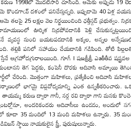
మ్మ కరుణ 1998లో మొదటిసారి చూసింది. ఆమెకు అప్పుడు 19 లే
ె కొండగాఁవ్ దళంలో పనిచేస్తున్నది. ఇప్పుడామె 40 ఏళ్ల వయస్
 ఆమె తలపై 25 లక్షల వెల నిర్ణయించింది ఛత్తీస్గడ్ ప్రభుత్వం. నిద్ర
మాయణంలో ఊర్మిళ నిద్రపోవడానికి పెళ్లి చేసుకున్నట్లయింద
 అనే వ్యవస్థ నుంచి బయటపడడానికి అక్కల, అన్నల అన్వేషణ
పింది. తల్లికి పనిలో సహాయం చేయడానికి గడిపింది. తోటి పిల్లల
్తేనే ఆగ్రహోదగ్రురాలయింది. గూగీ I షఱశ్రీశ్రీ ఎaతీతీవ షష్ట్రవఅ
సుకుంటానని తెగ పెద్దకు, కంపెనీ దొరకు ఆదివాసి అమ్మాయి తెగిం
్పి పార్టీలో చేరింది. మొత్తంగా మహిళలు, ప్రత్యేకించి ఆదివాసి మహిళ
నిర్మాణంలో భాగమై విప్లవోద్యమాన్ని ఎంత ఉన్నతీకరించారు. ఒక
డా తాయమ్మ కరుణ ద్వారా గానీ, నర్ల రవి ద్వారా గాని మనకు కొంచ
 ఎన్కౌంటర్లోనూ, అందరికందరు ఆదివాసీలు ఉండడం, అందులో స
ులో కూడా 35 మందిలో 13 మంది మహిళలు ఉన్నారు. 35 మం
విజన్ స్థాయి నాయకులైన స్త్రీ, పురుషులున్నారు.