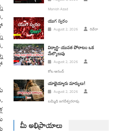
ని
Manish Azad
ి,
యుగ స్వ‌రం
తో
August 2, 2026
రివేరా
్న
ి,
విద్యార్థి- యువత పోరాటం ఒక
మేల్కొలుపు
ని
లో
August 2, 2026
కోట ఆనంద్
యాభైయ్యారు మార్కులు!
డు
August 2, 2026
,
బమ్మిడి జగదీశ్వరరావు
్ల
ను
మీ అభిప్రాయాలు
మె