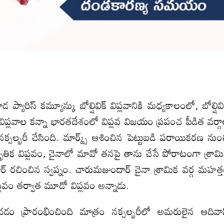
్యారిస్ కమ్యూన్కు బోల్షివిక్ విప్లవానికి మధ్యకాలంలో, బోల్షివి
నా విప్లవాల కన్నా భారతదేశంలో విప్లవ విజయం ప్రపంచ పీడిత వర్గ
 నక్సల్బరీ చేసింది. మార్క్స్ ఆశించిన పెట్టుబడి పరాయికరణ నుం
కృతిక విప్లవం, చైనాలో మావో తనపై తాను చేసే పోరాటంగా శ్రామ
ర్ రచించిన స్వప్నం. చారుమజుందార్ చైనా శ్రామిక వర్గ మహత్
 విప్లవం తర్వాత మూడో విప్లవం అన్నాడు.
ించడం ప్రారంభించింది మాత్రం నక్సల్బరీలో అమరులైన ఆదివా