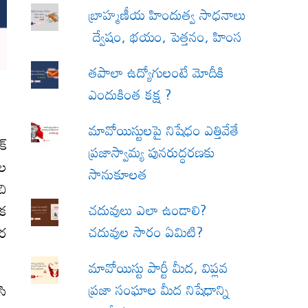
బ్రాహ్మణీయ హిందుత్వ సాధనాలు
ద్వేషం, భయం, పెత్తనం, హింస
త‌పాలా ఉద్యోగులంటే మోదీకి
ఎందుకింత కక్ష ?
మావోయిస్టులపై నిషేధం ఎత్తివేతే
క్
ప్రజాస్వామ్య పునరుద్ధరణకు
ాల
సానుకూలత
చి
చదువులు ఎలా ఉండాలి?
ిక
చదువుల సారం ఏమిటి?
తర
మావోయిస్టు పార్టీ మీద, విప్లవ
ప్రజా సంఘాల మీద నిషేధాన్ని
సి