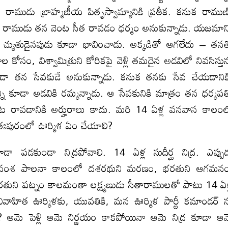
రాముడు బ్రాహ్మణీయ పితృస్వామ్యానికి ప్రతీక. కనుక రాముణ్
పుడు రాముడు తన వెంట సీత రావడం ధర్మం అనుకున్నాడు. యజమాన
్య చ్యుతుడైనపుడు కూడా భావించాడు. అక్కడితో ఆగలేదు – తన
ం, విశ్వామిత్రుని కోరికపై వెళ్లి తమదైన అడవిలో నివసిస్తున
ి కూడా తన సేవకుడే అనుకున్నాడు. కనుక తనకు సేవ చేయడానిక
ని కూడా అడవికి రమ్మన్నాడు. ఆ సేవకునికి మాత్రం తన ధర్మపత్
 రావడానికి అర్హురాలు కాదు. మరి 14 ఏళ్ల వనవాస కాలం
తఃపురంలో ఊర్మిళ ఏం చేయాలి?
పడకుండా నిద్రపోవాలి. 14 ఏళ్ల సుదీర్ఘ నిద్ర. ఎప్పు
్యవంశ పాలనా కాలంలో దశరథుని మరణం, భరతుని ఆగమనం
భరతుని పట్నం కాలమంతా లక్ష్మణుడు సీతారాములతో పాటు 14 ఏళ
. వివాహిత ఊర్మిళకు, యువతికి, మన ఊర్మిళ పార్టీ కమాండర్ 
ా? ఆమె పెళ్లి ఆమె నిర్ణయం కాకపోయినా ఆమె నిద్ర కూడా ఆ