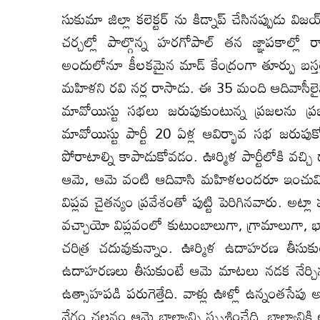
సుకుమా జిల్లా కలెక్టర్ ను కిడ్నాప్ చేసినప్పుడు వి
చర్చల్లో పాల్గొన్న హరగోపాల్ తన జ్ఞాపకాల్లో
అందులోనూ కీలకమైన మాడ్ కేంద్రంగా తూర్పు బస్తర
మహిళని రవి నర్ల రాసాడు. ఈ 35 మంది ఆదివాసీ
మావోయిస్టు సభలు జరుపుకుంటున్న ప్రజలను ప్రజ
మావోయిస్టు పార్టీ 20 ఏళ్ల ఆవిర్భావ సభ జరుపుకోవడ
పోరాటాల్ని కాపాడుకోవడం. ఊర్మిళ పార్టీలోకి వచ్చ
ఆమె, ఆమె వంటి ఆదివాసి మహిళలందరూ ఇంచుమించు గ
విప్లవ చైతన్యం ప్రవేశంతో పుట్టి పెరిగినవారు. అట్ల
వచ్చాయో విప్లవంలో కుటుంబాలుగా, గ్రామాలుగా, 
చరిత్ర చదువుకున్నాం. ఊర్మిళ ఉదాహరణ తీసుక
ఉదాహరణలు తీసుకుంటే ఆమె మాటలు నడక నేర్చిన న
ఉత్సాహపడి పరుగెత్తేది. వాళ్లు ఊళ్లో ఉన్నంతసే
వేగం చలనం ఆమె బాల్యాన్ని స్పృశించేది. బాల్యాని