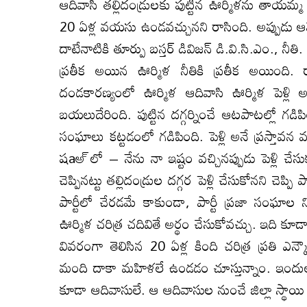
ఆదివాసీ తల్లిదండ్రులకు పుట్టిన ఊర్మిళను తాయ
20 ఏళ్ల వయసు ఉండవచ్చునని రాసింది. అప్పుడు ఆమ
దాటేనాటికి తూర్పు బస్తర్ డివిజన్ డి.వి.సి.ఎం., నీతి.
ప్రతీక అయిన ఊర్మిళ నీతికి ప్రతీక అయింది. రా
దండకారణ్యంలో ఊర్మిళ ఆదివాసి ఊర్మిళ పెళ్లి
బయలుదేరింది. పుట్టిన దగ్గర్నించే ఆటపాటల్లో గడి
సంఘాలు కట్టడంలో గడిపింది. పెళ్లి అనే ప్రస్తావన వస
షaఅ్ లో – నేను నా ఇష్టం వచ్చినప్పుడు పెళ్లి చే
చెప్పినట్టు తల్లిదండ్రుల దగ్గర పెళ్లి చేసుకోనని చెప
పార్టీలో చేరడమే కాకుండా, పార్టీ ప్రజా సంఘాల 
ఊర్మిళ చరిత్ర చదివితే అర్థం చేసుకోవచ్చు. ఇది కూ
వివరంగా తెలిసిన 20 ఏళ్ల కింది చరిత్ర ప్రతి
మంది దాకా మహిళలే ఉండడం చూస్తున్నాం. ఇంద
కూడా ఆదివాసులే. ఆ ఆదివాసుల నుంచే జిల్లా స్థాయి డి