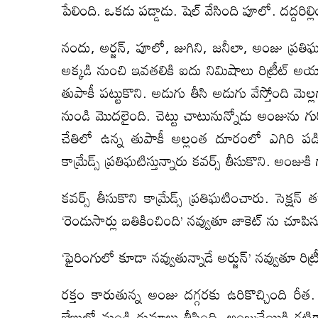
పేలింది. ఒకడు పడ్డాడు. షెల్ వేసింది పూలో. దద్దరిల్ల
నందు, అర్జన్, పూలో, జుగిని, జనీలా, అంజు ప్రతిఘట
అక్కడి నుంచి ఇవతలికి ఐదు నిమిషాలు రిట్రీట్ అయ్
తుపాకీ పట్టుకొని. అడుగు తీసి అడుగు వేస్తోంది మె
నుండి మొదలైంది. చెట్టు చాటునున్నోడు అంజును గుర
చేతిలో ఉన్న తుపాకీ అల్లంత దూరంలో ఎగిరి పడింద
కామ్రేడ్స్ ప్రతిఘటిస్తున్నారు కవర్స్ తీసుకొని. అం
కవర్స్ తీసుకొని కామ్రేడ్స్ ప్రతిఘటించారు. సెక్షన్ 
‘రెండుసార్లు బతికించింది’ నవ్వుతూ జాకెట్ ను చూపిస్
‘ఫైరింగులో కూడా నవ్వుతున్నాడే అర్జున్’ నవ్వుతూ ర
రక్తం కారుతున్న అంజు దగ్గరకు ఉరికొచ్చింది రీ
జేబులో నుండి రుమాలు తీసింది. అంజుచేయికి గట్టిగా 