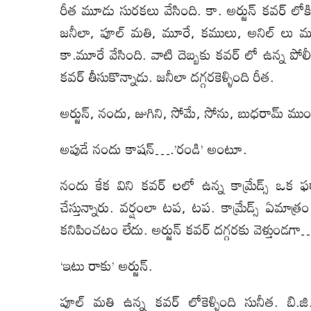
రీత మూడు సురకలు వేసింది. కా. అర్జున్ కవర్ లోకి
జనీలా, పూల్ మతి, మూరే, కములు, అనిల్ లు మూడేస
కా.మూరే వేసింది. వాటి దెబ్బకు కవర్ లో ఉన్న పోలీస
కవర్ తీసుకొన్నాడు. జనీలా దగ్గరకెళ్ళింది రీత.
అర్జున్, నందు, జుగిని, సోమే, సోను, బుధరామ్ ముంద
అపుడే నందు కాషన్….’రండి’ అంటూ.
నందు కేక విని కవర్ లలో ఉన్న కామ్రేడ్స్ ఒక ఫర్
చేస్తున్నారు. వర్షంలా టప, టప. కామ్రేడ్స్ ఏమాత్రం 
కనిపించటం లేదు. అర్జున్ కవర్ దగ్గరకు వెళ్తుండగా
‘ఇటు రాకు’ అర్జున్.
పూల్ మతి ఉన్న కవర్ లోకెళ్ళింది సునీత. బి.జి.