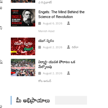
ఎ కె ప్రభాకర్
లు
Engels: The Mind Behind the
Science of Revolution
August 6, 2026
ని
Manish Azad
యుగ స్వ‌రం
August 2, 2026
రివేరా
ని
విద్యార్థి- యువత పోరాటం ఒక
మేల్కొలుపు
August 2, 2026
కోట ఆనంద్
మీ అభిప్రాయాలు
యం