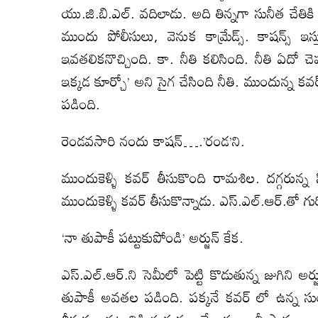
యు.జి.బి.ఎల్. వదిలాడు. అది తిన్నగా సునీత చేతిక
ముందు పోలీసులు, వెనుక కామ్రేడ్స్. కాషన్స్ 
ఇవతలికనొచ్చింది. కా. నీతి కలిసింది. నీతి ఏదో చ
ఇక్కడ కూర్చో’ అని సైగ చేసింది నీతి. ముందున్న
పడింది.
రెండవసారి నందు కాషన్….’రండ’ని.
ముందుకెళ్ళి కవర్ తీసుకొంది రామశిల. దగ్గరున్న 
ముందుకెళ్ళి కవర్ తీసుకొన్నాడు. ఎస్.ఎల్.ఆర్.తో గుర
‘నా తుపాకీ పట్టుకుపోండి’ అర్జున్ కేక.
ఎస్.ఎల్.ఆర్.ని సెమీలో పెట్టి కొడుతున్న జుగిని అ
తుపాకీ అవతల పడింది. పక్కనే కవర్ లో ఉన్న సుంద