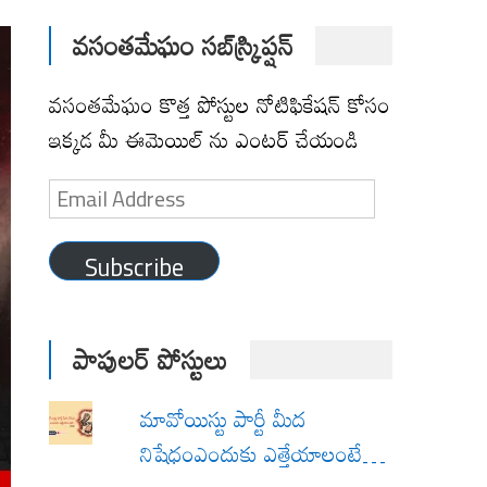
వసంతమేఘం సబ్‌స్క్రిప్షన్
వసంతమేఘం కొత్త పోస్టుల నోటిఫికేషన్ కోసం
ఇక్కడ మీ ఈమెయిల్ ను ఎంటర్ చేయండి
Email
Address
Subscribe
పాపులర్ పోస్టులు
మావోయిస్టు పార్టీ మీద
నిషేధంఎందుకు ఎత్తేయాలంటే…