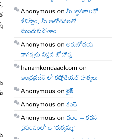
త,
Anonymous
on
మీ జ్ఞాపకాలతో
ాత
జీవిస్తాం, మీ ఆలోచనలతో
ళి
ముందుకుపోతాం
Anonymous
on
అరుణోదయ
నాగన్నకు విప్లవ జోహార్లు
hanamkondaaolcom
on
ఆంధ్రప్రదేశ్ లో కష్టోడియల్ హత్యలు
గు
Anonymous
on
లైక్
డు
Anonymous
on
కంచె
Anonymous
on
చలం – రచన
ప్రపంచంలో ఓ ‘చుక్కమ్మ’
డు