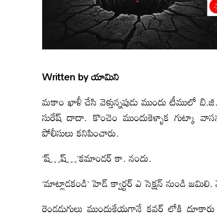
Written by
యామిని
మకాం ఖాళీ చేసి వెళ్తున్నపుడు ముందు టీములో బి.జ
సురేష్ దాదా. కొంచెం ముందుకెళ్ళాక గుట్కా వాసన
పోలీసులు కనిపించారు.
‘ష్…ష్…’కమాండర్ కా. నందు.
‘మాట్లాడకండి’ హెడ్ క్వార్టర్ ఎ సెక్షన్ నుండి జమిలి. 
రెండడుగులు ముందుకేయగానే కవర్ లోకి దూకారు 