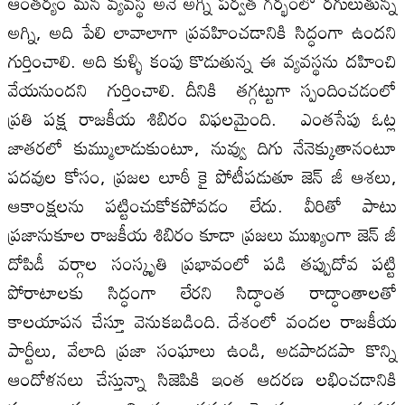
ఆంతర్యం మన వ్యవస్థ అనే అగ్ని పర్వత గర్భంలో రగులుతున్న
అగ్ని, అది పేలి లావాలాగా ప్రవహించడానికి సిద్ధంగా ఉందని
గుర్తించాలి. అది కుళ్ళి కంపు కొడుతున్న ఈ వ్యవస్థను దహించి
వేయనుందని గుర్తించాలి. దీనికి తగ్గట్టుగా స్పందించడంలో
ప్రతి పక్ష రాజకీయ శిబిరం విఫలమైంది. ఎంతసేపు ఓట్ల
జాతరలో కుమ్ములాడుకుంటూ, నువ్వు దిగు నేనెక్కుతానంటూ
పదవుల కోసం, ప్రజల లూఠీ కై పోటీపడుతూ జెన్ జీ ఆశలు,
ఆకాంక్షలను పట్టించుకోకపోవ‌డం లేదు. వీరితో పాటు
ప్రజానుకూల రాజకీయ శిబిరం కూడా ప్రజలు ముఖ్యంగా జెన్ జీ
దోపిడీ వర్గాల సంస్కృతి ప్రభావంలో పడి తప్పుదోవ పట్టి
పోరాటాలకు సిద్ధంగా లేరని సిద్ధాంత రాద్ధాంతాలతో
కాలయాపన చేస్తూ వెనుకబడింది. దేశంలో వందల రాజకీయ
పార్టీలు, వేలాది ప్రజా సంఘాలు ఉండి, అడపాదడపా కొన్ని
ఆందోళనలు చేస్తున్నా సిజెపికి ఇంత ఆదరణ లభించడానికి