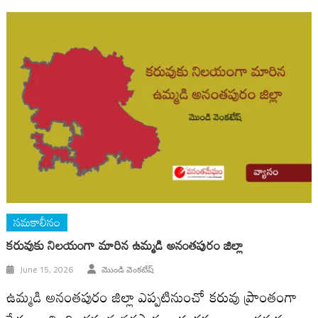
సమకాలీనం
కరువుకు నిలయంగా మారిన ఉమ్మడి అనంతపురం జిల్లా
June 15, 2026
మొండి వెంకటేష్
ఉమ్మడి అనంతపురం జిల్లా ఎప్పటినుంచో కరువు ప్రాంతంగా