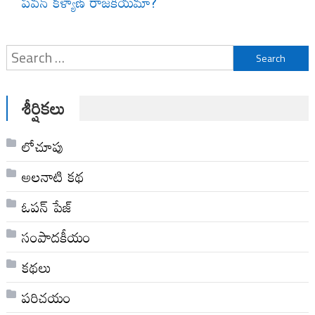
పవన్ కళ్యాణ్ రాజకీయమా?
Search
for:
శీర్షికలు
లోచూపు
అల‌నాటి క‌థ‌
ఓపన్ పేజ్
సంపాదకీయం
కథలు
పరిచయం