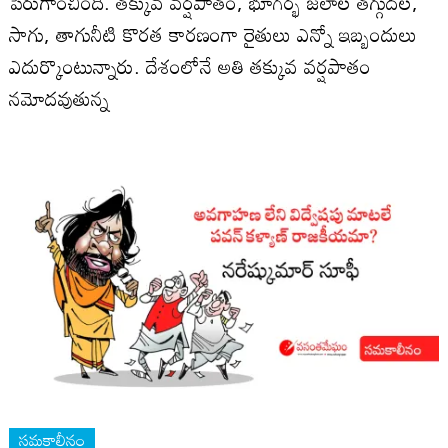
పేరుగాంచింది. తక్కువ వర్షపాతం, భూగర్భ జలాల తగ్గుదల,
సాగు, తాగునీటి కొరత కారణంగా రైతులు ఎన్నో ఇబ్బందులు
ఎదుర్కొంటున్నారు. దేశంలోనే అతి తక్కువ వర్షపాతం
నమోదవుతున్న
సమకాలీనం