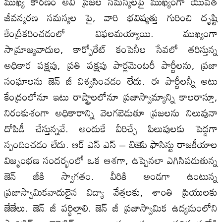
ముఖ్య కారణం అవి ప్రజల సమస్యలపై ముఖ్యంగా యువత
జీవన్మరణ సమస్యల పై, వారి భవిష్యత్తు గురించి దృష్టి
కేంద్రీకరించడంలో విఫలమయ్యాయి. ముఖ్యంగా
సామ్రాజ్యవాదుల, కార్పోరేట్ కంపెనీల సేవలో తరిస్తున్న
అధికార పక్షపు, ప్రతి పక్షపు పార్లమెంటరీ పార్టీలను, ప్రజా
సంఘాలను జెన్ జీ విశ్వసించడం లేదు. ఈ పార్టీలన్నీ అటు
కేంద్రంలోనూ ఇటు రాష్ట్రాలలోనూ ప్రజాస్వామ్యాన్ని కాలరాస్తూ,
నిరంకుశంగా అధికారాన్ని వెలగబెడుతూ ప్రజలను నిలువునా
దోపిడీ చేస్తున్నవే. అందుకే వీరిచ్చే పిలుపులకు పెద్దగా
స్పందించడం లేదు. ఆర్ ఎస్ ఎస్ – బిజెపి ఫాసిస్టు రాజకీయాల
విజృంభణ సందర్భంలో ఒక ఆశగా, ఉప్పెనలా ఎగిసిపడుతున్న
జెన్ జీకి స్వాగతం. వీరికి అండగా ఉంటున్న
ప్రజాస్వామికవాదులైన విద్యా వేత్తలకు, శాంతి ప్రియులకు
జేజేలు. జెన్ జీ వర్ధిల్లాలి. జెన్ జీ ప్రజాస్వామిక ఉద్యమంలోని