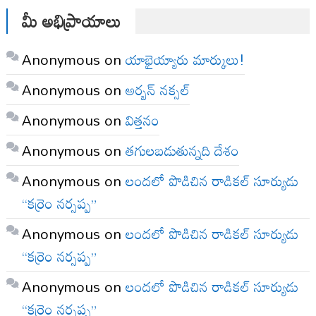
మీ అభిప్రాయాలు
Anonymous
on
యాభైయ్యారు మార్కులు!
Anonymous
on
అర్బన్ నక్సల్
Anonymous
on
విత్తనం
Anonymous
on
తగులబడుతున్నది దేశం
Anonymous
on
లందలో పొడిచిన రాడికల్ సూర్యుడు
“కర్రెం నర్సప్ప”
Anonymous
on
లందలో పొడిచిన రాడికల్ సూర్యుడు
“కర్రెం నర్సప్ప”
Anonymous
on
లందలో పొడిచిన రాడికల్ సూర్యుడు
“కర్రెం నర్సప్ప”