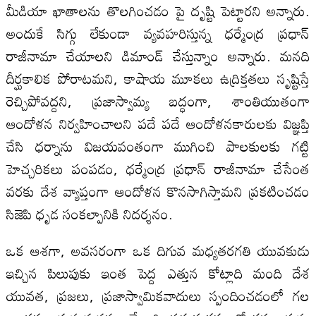
మీడియా ఖాతాలను తొలగించడం పై దృష్టి పెట్టారని అన్నారు.
అందుకే సిగ్గు లేకుండా వ్యవహరిస్తున్న ధర్మేంద్ర ప్రధాన్
రాజీనామా చేయాలని డిమాండ్ చేస్తున్నాం అన్నారు. మనది
దీర్ఘకాలిక పోరాటమని, కాషాయ మూకలు ఉద్రిక్తతలు సృష్టిస్తే
రెచ్చిపోవద్దని, ప్రజాస్వామ్య బద్ధంగా, శాంతియుతంగా
ఆందోళన నిర్వహించాలని పదే పదే ఆందోళనకారులకు విజ్ఞప్తి
చేసి ధర్నాను విజయవంతంగా ముగించి పాలకులకు గట్టి
హెచ్చరికలు పంపడం, ధర్మేంద్ర ప్రధాన్ రాజీనామా చేసేంత
వరకు దేశ వ్యాప్తంగా ఆందోళన కొనసాగిస్తామని ప్రకటించడం
సిజెపి ధృడ సంకల్పానికి నిదర్శనం.
ఒక ఆశగా, అవసరంగా ఒక దిగువ మధ్యతరగతి యువకుడు
ఇచ్చిన పిలుపుకు ఇంత పెద్ద ఎత్తున కోట్లాది మంది దేశ
యువత, ప్రజలు, ప్రజాస్వామికవాదులు స్పందించడంలో గల