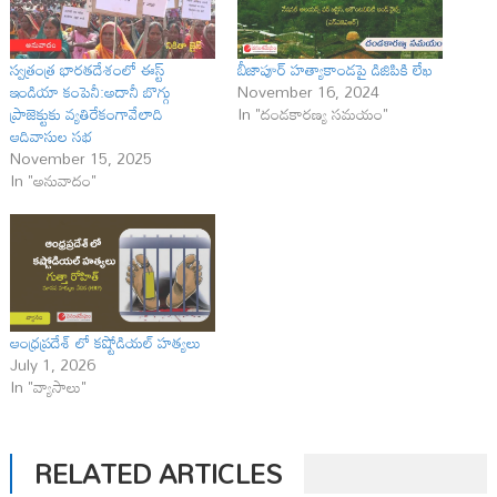
స్వత్రంత్ర భారతదేశంలో ఈస్ట్
బీజాపూర్ హత్యాకాండపై డిజిపికి లేఖ
ఇండియా కంపెనీ:అదానీ బొగ్గు
November 16, 2024
ప్రాజెక్టుకు వ్యతిరేకంగావేలాది
In "దండకారణ్య సమయం"
ఆదివాసుల సభ
November 15, 2025
In "అనువాదం"
ఆంధ్రప్రదేశ్ లో కష్టోడియల్ హత్యలు
July 1, 2026
In "వ్యాసాలు"
RELATED ARTICLES