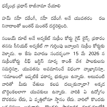
ధర్మేంద్ర ప్రధాన్ రాజీనామా చేయాలి
హమ్ నహీ డరేంగీ, నహీ డరేంగీ అనే యువతరం రణ
నినాదాలతో జంతర్ మంతర్ దద్దరిల్లింది.
సంజయ్ దూబే అనే అడ్వకేట్ సుప్రీం కోర్టు గైడ్ లైన్స్ ప్రకారం
తనను సీనియర్ అడ్వకేట్ గా గుర్తింపు ఇవ్వాలని సుప్రీం కోర్టుకు
వెళ్ళాడు. ఆ కేసు విచారణ సందర్భంగా 15 మే 2026 న
సుప్రీంకోర్టు చీఫ్ జస్టిస్ సూర్య కాంత్ దేశ‌ పాలకులను
సమర్ధిస్తూ, యువతను అవమానించే విధంగా వ్యాఖ్యానిస్తూ,
“సమాజంలో ఇప్పటికే పరాన్న భుక్కులు ఉన్నారు. అటువంటి
వారితో మీరు చేతులు కలప దల్చుకున్నారా? అక్కడ
బొద్దింకలలాగా యువకులు ఉన్నారు. వారికి ఏ ఉద్యోగం
దొరకడం లేదు‌, ఏ వృత్తిలోనూ స్థానం లేదు. వారిలో కొందరు
జర్నలిస్టులు అవుతారు. కొందరు సామాజిక మాధ్యమాల్లోకి