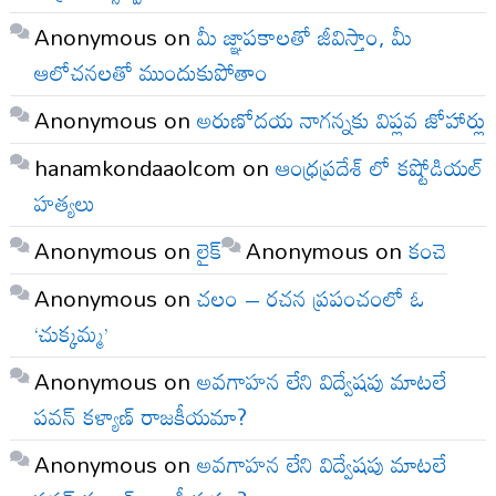
Anonymous
on
మీ జ్ఞాపకాలతో జీవిస్తాం, మీ
ఆలోచనలతో ముందుకుపోతాం
Anonymous
on
అరుణోదయ నాగన్నకు విప్లవ జోహార్లు
hanamkondaaolcom
on
ఆంధ్రప్రదేశ్ లో కష్టోడియల్
హత్యలు
Anonymous
on
లైక్
Anonymous
on
కంచె
Anonymous
on
చలం – రచన ప్రపంచంలో ఓ
‘చుక్కమ్మ’
Anonymous
on
అవగాహన లేని విద్వేషపు మాటలే
పవన్ కళ్యాణ్ రాజకీయమా?
Anonymous
on
అవగాహన లేని విద్వేషపు మాటలే