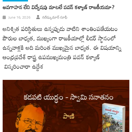
అవగాహన లేని విద్వేషపు మాటలే పవన్ కళ్యాణ్ రాజకీయమా?
June 16, 2026
నరేష్కుమార్ సూఫీ
అనిశ్చిత పరిస్థితులు ఉన్నప్పుడు వాటిని శాంతింపజేయటం
పౌరుల బాధ్యత, ముఖ్యంగా రాజకీయాల్లో లీడర్ స్థానంలో
ఉన్నవాళ్లకి అది మరింత ముఖ్యమైన బాధ్యత. ఈ విషయాన్ని
ఆంధ్రప్రదేశ్ రాష్ట్ర ఉపముఖ్యమంత్రి పవన్ కళ్యాణ్
విస్మరించారా ఉద్దేశ