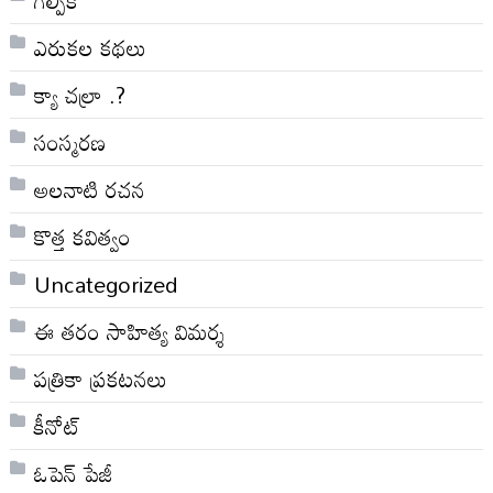
ఎరుకల కథలు
క్యా చల్రా .?
సంస్మరణ
అలనాటి రచన
కొత్త కవిత్వం
Uncategorized
ఈ తరం సాహిత్య విమర్శ
పత్రికా ప్రకటనలు
కీనోట్
ఓపెన్ పేజీ