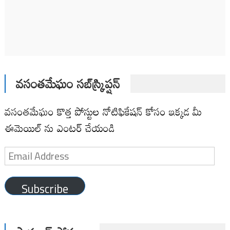
వసంతమేఘం సబ్‌స్క్రిప్షన్
వసంతమేఘం కొత్త పోస్టుల నోటిఫికేషన్ కోసం ఇక్కడ మీ
ఈమెయిల్ ను ఎంటర్ చేయండి
Email
Address
Subscribe