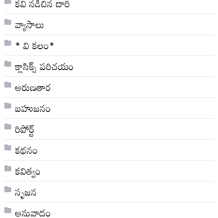
కవి నడిచిన దారి
వ్యాసాలు
* వి క‌లం*
క్లాసిక్స్ ప‌రిచ‌యం
అరుణతార
బహుజనం
రిపోర్ట్
కథనం
కవిత్వం
సృజన
అనువాదం