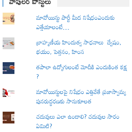
పాపులర్ పోస్టులు
మావోయిస్టు పార్టీ మీద నిషేధంఎందుకు
ఎత్తేయాలంటే…
బ్రాహ్మణీయ హిందుత్వ సాధనాలు ద్వేషం,
భయం, పెత్తనం, హింస
త‌పాలా ఉద్యోగులంటే మోదీకి ఎందుకింత కక్ష
?
మావోయిస్టులపై నిషేధం ఎత్తివేతే ప్రజాస్వామ్య
పునరుద్ధరణకు సానుకూలత
చదువులు ఎలా ఉండాలి? చదువుల సారం
ఏమిటి?