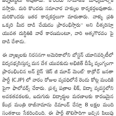
వస్తారు. మరి కొందరు సమాచార హక్కుల కార్యకర్తలవుతారు.
మరికొందరు ఇతర కార్యకర్తలుగా మారుతారు. వాళ్ళు ప్రతి
ఒక్కరి మీద దాడి చేయడం ప్రారంభిస్తారు” అని చీత్కరిస్తూ
యువత దుస్థితికి వారే కారణమంటూ, వారి ఆత్మగౌరవం పై
దాడి చేశాడు.
ఈ వ్యాఖ్యలకు నిరసనగా అమెరికాలోని బోస్టన్ యూనివర్సిటీలో
విద్యనభ్యసిస్తున్న మన దేశ యువకుడు అభిజిత్ దీప్కే వ్యంగ్యంగా
ప్రారంభించిన అన్ లైన్ ‘జెన్ జి మూవ్ మెంట్’ కాక్రోచ్ జనతా
పార్టీ (CJP) లో వారం రోజుల వ్యవధిలోనే రెండు కోట్ల మందికి
పైగా ఫాలోవర్స్ చేరారు. ప్రశ్న పత్రాల లీక్, విద్యా వ్యవస్థలోని
అవకతవకలకు, ఐదుగురు విద్యార్థుల మరణాలకు కారణమైన
కేంద్ర మంత్రి రాజీనామాను డిమాండ్ చేస్తూ 8 లక్షల మంది
సంతకాలు సేకరించింది. ఈ పార్టీ తొలిసారిగా ఇచ్చిన పిలుపు