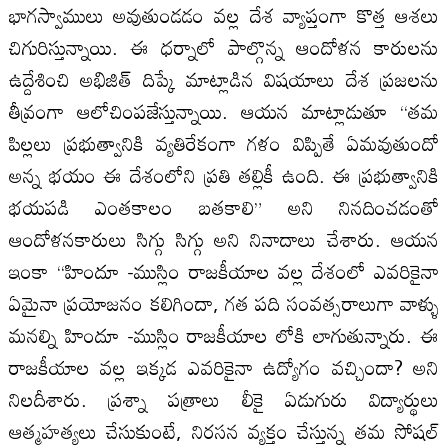
భాగస్వాములు అవుతుండడం వల్ల దేశ వ్యాప్తంగా కొత్త ఆశలు
చిగురిస్తున్నాయి. ఈ ధర్నాలో పాల్గొన్న ఆందోళన కారులను
ఉద్దేశించి అభిజిత్ దిప్కే మాట్లాడిన విషయాలు దేశ ప్రజలను
తీవ్రంగా ఆలోచింపజేస్తున్నాయి. ఆయన మాట్లాడుతూ “తమ
పిల్లలు ప్రభుత్వానికి వ్యతిరేకంగా గళం విప్పితే ఏమవుతుందో
అన్న భయం ఈ దేశంలోని ప్రతి తల్లికీ ఉంది. ఈ ప్రభుత్వానికి
భయపడి ఎంతకాలం బతకాలి” అని నినదించడంతో
ఆందోళనకారులు సిగ్గు సిగ్గు అని నినాదాలు చేశారు. ఆయన
ఇంకా “హిందూ -ముస్లిం రాజకీయాల వల్ల దేశంలో ఎవరికైనా
ఏమైనా ప్రయోజనం కలిగిందా, గత పది సంవత్సరాలుగా వాళ్ళు
మనల్ని హిందూ -ముస్లిం రాజకీయాల లోకి లాగుతున్నారు. ఈ
రాజకీయాల వల్ల ఇక్కడ ఎవరికైనా ఉద్యోగం వచ్చిందా? అని
నిలదీశారు. ప్రశ్నా పత్రాలు లీకై ఏడుగురు విద్యార్థులు
ఆత్మహత్యలు చేసుకుంటే, నిరసన వ్యక్తం చేస్తున్న త‌మ‌ సోషల్