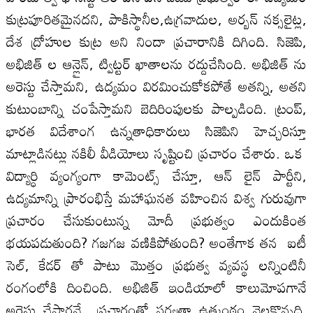
కుట్రపూరితమైనదని, పాకిస్థానీల,ఉగ్రవాదుల, అర్బన్ నక్సలైట్ల,
దేశ ద్రోహుల కుట్ర అని నిందా ప్రచారానికి దిగింది. సిజెపి,
అభిజిత్ ల ఆన్లైన్, ట్విట్టర్ ఖాతాలను రద్దుచేసింది. అభిజిత్ ను
అరెస్టు చేస్తామని, ఉద్యమం విరమించుకోకపోతే అతన్ని, అతని
కుటుంబాన్ని చంపేస్తామని బెదిరింపులకు పాల్పడింది. ట్రంప్‌,
భారత విదేశాంగ ఉన్నతాధికారులు సిజెపిని హెచ్చరిస్తూ
మాట్లాడినట్లు నకిలీ వీడియోలు సృష్టించి ప్రచారం చేశారు. ఒక
విద్యార్ధి వ్యంగ్యంగా కామెంట్స్ చేస్తూ, ఆన్ లైన్ పార్టీని,
ఉద్యమాన్ని ప్రారంభిస్తే మహాఘనత వహించిన విశ్వ గురువుగా
ప్రచారం చేసుకుంటున్న మోదీ ప్రభుత్వం ఎందుకింత
భయపడుతుంది? గజగజ వణికిపోతుంది? అంతేగాక తన ఐటీ
సెల్, కేడర్ తో పాటు మొత్తం ప్రభుత్వ వ్యవస్థ లన్నింటినీ
రంగంలోకి దించింది. అభిజిత్ ఇండియాలో కాలుమోపగానే
అరెస్టు చేస్తార‌నే ప్రచారంతో సర్వత్రా ఉత్కంఠం నెలకొన్నది.