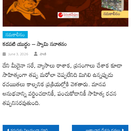
సమకాలీనం
కడపటి యుద్ధం – స్వామి సనాతనం
June 3, 2026
పాణి
దేని మీదైనా సరే, వ్యాసాలు రాశాక, ప్రసంగాలు చేశాక కూడా
సాహిత్యంగా త‌ప్ప మ‌రోలా చెప్ప‌లేనిది మిగిలి ఉన్నప్పుడు
రచయితలు కాల్పనిక ప్రక్రియల్లోకి వెళతారు. మానవ
అనుభవాన్ని వర్ణించడానికీ, పంచుకోడానికీ సాహిత్య రచన
తప్పనిసరవుతుంది.
Post
కరువుకు నిలయంగా మారిన ఉమ్మడి అనంతపురం జిల్లా
అత్యాచార దేశపు దశలు