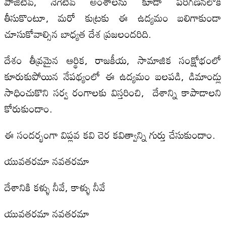
పాజిటివ్, నెగెటివ్ అంశాలను కూడా పరిగణనలోకి
తీసుకొంటూ, మరో కుట్రకు ఈ ఉద్యమం బలిగాకుండా
చూసుకోవాల్సిన బాధ్యత దేశ ప్రజలందరిది.
దేశం తీవ్రమైన ఆర్థిక, రాజకీయ, సామాజిక సంక్షోభంలో
కూరుకుపోయిన నేప‌థ్యంలో ఈ ఉద్యమం బలపడి, డిమాండ్లు
సాధించుకొని సర్వ రంగాలకు విస్తరించి, దేశాన్ని కాపాడాలని
కోరుకుందాం.
ఈ సందర్భంగా విప్లవ కవి చెర కవిత్వాన్ని గుర్తు చేసుకుందాం.
యువతరమా నవతరమా
దేశానికి కళ్ళు నీవే, కాళ్ళు నీవే
యువతరమా నవతరమా