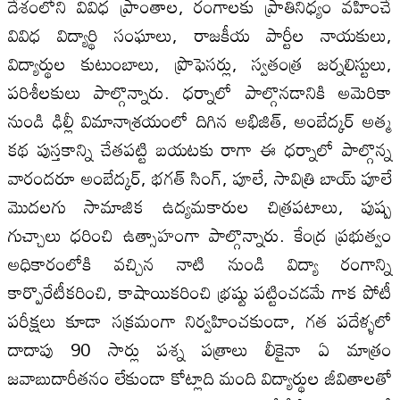
దేశంలోని వివిధ ప్రాంతాల, రంగాలకు ప్రాతినిధ్యం వహించే
వివిధ విద్యార్థి సంఘాలు, రాజకీయ పార్టీల నాయకులు,
విద్యార్థుల కుటుంబాలు, ప్రొఫెసర్లు, స్వతంత్ర జర్నలిస్టులు,
పరిశీలకులు పాల్గొన్నారు. ధ‌ర్నాలో పాల్గొనడానికి అమెరికా
నుండి ఢిల్లీ విమానాశ్రయంలో దిగిన అభిజిత్, అంబేద్కర్ అత్మ
కథ పుస్తకాన్ని చేతపట్టి బయటకు రాగా ఈ ధర్నాలో పాల్గొన్న
వారందరూ అంబేద్కర్, భగత్ సింగ్, పూలే, సావిత్రి బాయ్ పూలే
మొదలగు సామాజిక ఉద్యమకారుల చిత్రపటాలు, పుష్ప
గుచ్చాలు ధరించి ఉత్సాహంగా పాల్గొన్నారు. కేంద్ర ప్రభుత్వం
అధికారంలోకి వచ్చిన నాటి నుండి విద్యా రంగాన్ని
కార్పొరేటీకరించి, కాషాయికరించి భ్రష్టు పట్టించడమే గాక పోటీ
పరీక్షలు కూడా సక్రమంగా నిర్వహించకుండా, గత పదేళ్ళలో
దాదాపు 90 సార్లు పశ్న పత్రాలు లీకైనా ఏ మాత్రం
జవాబుదారీతనం లేకుండా కోట్లాది మంది విద్యార్థుల జీవితాలతో