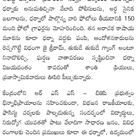
ధర్నాకు అనుమతిచ్చినా వేలాది పోలీసులను, అర్ధ సైనిక
బలగాలను, ధర్నాలో పాల్గొన్న వారి ఫోటోలు తీయడానికి 150
మంది ఫోటో గ్రాఫర్లను మోహరించింది. తన అరాచక కాషాయ
మూకను కూడా ధర్నా వద్దకు పంపి, ఆందోళనకారులను
రెచ్చగొట్టే విధంగా జై శ్రీరామ్, తుకుడే తుకుడే గ్యాంగ్ అంటూ
నినాదొలిచ్చి, ఘర్షణ వాతావరణం సృష్టించినా ధర్నా
విజయవంతం కావడంతో శాంతి ప్రియులు,
ప్రజాస్వామికవాదులు ఊపిరి పీల్చుకున్నారు.
కేంద్రంలోని అర్ ఎస్ ఎస్ – బిజెపి ప్రభుత్వం
భిన్నాభిప్రాయాలను సహించకుండా, విభజన రాజకీయాలకు,
ఫాసిస్టు చర్యలకు పాల్పడుతున్న సందర్భంలో విద్యార్థులు,
నిరుద్యోగ యువతతో పాటు వేలాదిగా సాధారణ జనం, వివిధ
రంగాలకు చెందిన ప్రముఖులు కూడా ఈ ధర్నాలో, ఉద్యమంలో