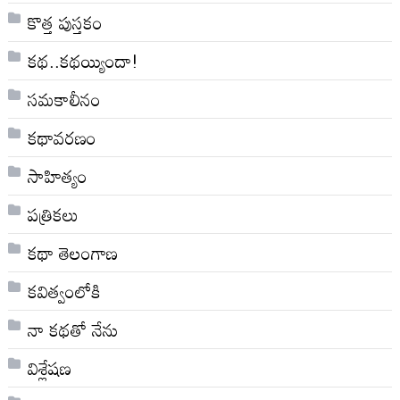
కొత్త పుస్తకం
కథ..కథయ్యిందా!
సమకాలీనం
కథావరణం
సాహిత్యం
పత్రికలు
కథా తెలంగాణ
కవిత్వంలోకి
నా క‌థ‌తో నేను
విశ్లేషణ