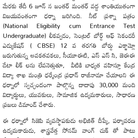
మేరకు తేదీ 6 జూన్ న జంతర్ మంతర్ వద్ద శాంతియుతంగా
విజయవంతంగా ధర్నా జరిగింది. నీట్ ప్రశ్నా పత్రం
(National Eligibility cum Entrance Test
Undergraduate) లీకవ్వడం, సెంట్రల్ బోర్డ్ ఆఫ్ సెకండరీ
ఎడ్యుకేషన్ ( CBSE) 12 వ తరగతి బోర్డు ఎక్జామ్లో
జరుగుతున్న అవకతవకలు, సీయూఈటి, ఎస్ ఎస్ సి, జెఈఈ
డేటా లీక్ లను లేవనెత్తుతూ, వీటికి బాధ్యత వహిస్తూ కేంద్ర
విద్యా శాఖ మంత్రి ధర్మేంద్ర ప్రధాన్ రాజీనామా చేయాలని ఈ
ధర్నాలో స్వచ్ఛందంగా పాల్గొన్న దాదాపు 30,000 మంది
విద్యార్థులు, యువకులు, సామాజిక ఉద్యమకారులు, సాధారణ
ప్రజలు డిమాండ్ చేశారు.
ఈ ధర్నాలో సిజెపి వ్యవస్థాపకుడు అభిజిత్ దీప్కే, పర్యావరణ
ఉద్యమకారుడు, శాస్త్రవేత్త సోనమ్ వాంగ్ చుక్ తో పాటు