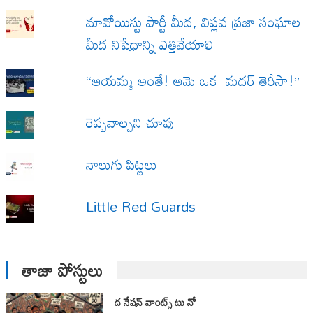
మావోయిస్టు పార్టీ మీద, విప్లవ ప్రజా సంఘాల
మీద నిషేధాన్ని ఎత్తివేయాలి
“ఆయమ్మ అంతే! ఆమె ఒక మదర్ తెరీసా!”
రెప్పవాల్చని చూపు
నాలుగు పిట్టలు
Little Red Guards
తాజా పోస్టులు
ద నేషన్ వాంట్స్ టు నో