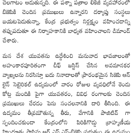
చెలగాటం ఆడుతున్నది. ఈ పశ్నా పత్రాల లీకేజీ వ్యవహారంలో
బిజెపికి చెందిన ప్రముఖులు ఉన్నారని దర్యాప్తు సంస్థలు
బయటపెడుతున్నా, కేంద్ర ప్రభుత్వం నిర్లక్ష్యం వహించడాన్ని
తప్పుపడుతూ ఈ నిర్వాహకానికి బాధ్య‌త వహించాలని డిమాండ్
చేశారు.
మన దేశ యువతను ఉద్దేశించి మనువాద భావజాలంతో
అహంకారపూరితంగా చీఫ్ జస్టిస్ చేసిన అవమానకర
వ్యాఖ్యలను నిరసిస్తూ ఐదు నినాదాలతో ప్రారంభమైన సిజెపి ఆన్
లైన్ సెటైరికల్ ఉద్యమంలో వారం రోజుల వ్యవధిలోనే రెండు
కోట్ల మందికి పైగా యువతరం, వివిధ రంగాలకు చెందిన
ప్రముఖులు చేరడం పెను సంచలనానికి దారి తీసింది. ఈ
ఉద్యమం తీవ్రమౌతున్న తీరు, వేగానికి పాజిటివ్ గా
స్పందించకుండా కేంద్రంలోని పిరికిగొడ్డు బ్రాహ్మణీయ
హిందూత్వ ఫాసిస్టు ఆర్ ఎస్ ఎస్-బిజెపి ప్రభుత్వం ఈ ఉద్యమం