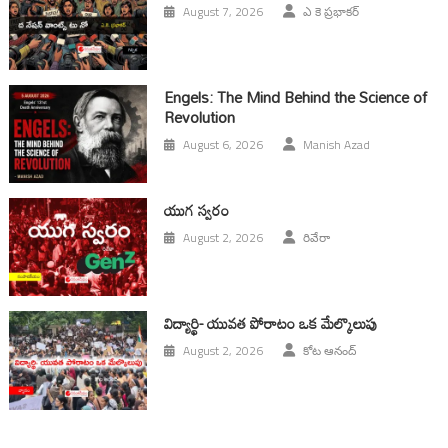
August 7, 2026
ఎ కె ప్రభాకర్
Engels: The Mind Behind the Science of
Revolution
August 6, 2026
Manish Azad
యుగ స్వ‌రం
August 2, 2026
రివేరా
విద్యార్థి- యువత పోరాటం ఒక మేల్కొలుపు
August 2, 2026
కోట ఆనంద్