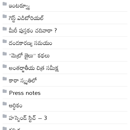
ఇంటర్వ్యూ
గెస్ట్ ఎడిటోరియల్
మీరీ పుస్తకం చదివారా ?
దండకారణ్య సమయం
“మెట్రో జైలు” కథలు
అంతర్జాతీయ చిత్ర సమీక్ష
కారా స్మృతిలో
Press notes
ఆర్ధికం
హస్బెండ్ స్టిచ్ – 3
గల్పిక