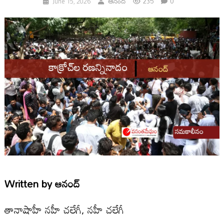
235
0
June 15, 2026
ఆనంద్
Written by
ఆనంద్
తానాషాహీ నహీ చలేగీ, నహీ చలేగీ