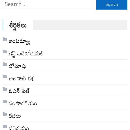
Search
for:
శీర్షికలు
ఇంటర్వ్యూ
గెస్ట్ ఎడిటోరియల్
లోచూపు
అల‌నాటి క‌థ‌
ఓపన్ పేజ్
సంపాదకీయం
కథలు
పరిచయం