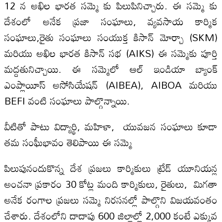
12 న అఖిల భారత సమ్మె కు పిలుపినిచ్చారు. ఈ సమ్మె కు
దేశంలో అనేక ప్రజా సంఘాలు, వ్యవసాయ కార్మిక
సంఘాలు,రైతు సంఘాలు సంయుక్త కిసాన్ మోర్చా (SKM)
మరియు అఖిల భారత కిసాన్ సభ (AIKS) ఈ సమ్మెకు పూర్తి
మద్దతునిచ్చాయి. ఈ సమ్మెలో ఆల్ ఇండియా బ్యాంక్
ఎంప్లాయీస్ అసోసియేషన్ (AIBEA), AIBOA మరియు
BEFI వంటి సంఘాలు పాల్గొన్నాయి.
వీటితో పాటు విద్యార్థి, మహిళా, యువజన సంఘాలు కూడా
తమ సంఘీభావం తెలిపాయి ఈ సమ్మె
పిలుపునందుకొన్న దేశ ప్రజలు కార్మికులు ట్రేడ్ యూనియన్ల
అంచనా ప్రకారం 30 కోట్ల మంది కార్మికులు, రైతులు, మిగ‌తా
అనేక రంగాల ప్రజలు సమ్మె నిరసనల్లో పాల్గొని విజయవంతం
చేశారు. దేశంలోని దాదాపు 600 జిల్లాల్లో 2,000 కంటే ఎక్కువ