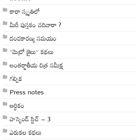
కారా స్మృతిలో
మీరీ పుస్తకం చదివారా ?
దండకారణ్య సమయం
“మెట్రో జైలు” కథలు
అంతర్జాతీయ చిత్ర సమీక్ష
గల్పిక
Press notes
ఆర్ధికం
హస్బెండ్ స్టిచ్ – 3
ఎరుకల కథలు