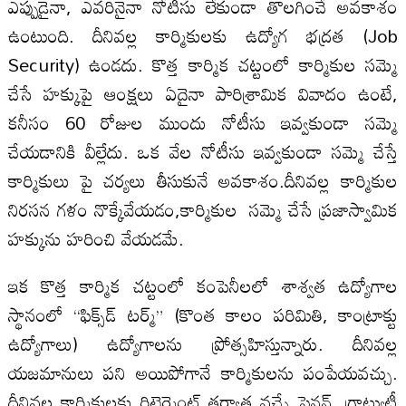
ఎప్పుడైనా, ఎవరినైనా నోటీసు లేకుండా తొలగించే అవకాశం
ఉంటుంది. దీనివల్ల కార్మికులకు ఉద్యోగ భద్రత (Job
Security) ఉండదు. కొత్త కార్మిక చట్టంలో కార్మికుల సమ్మె
చేసే హక్కుపై ఆంక్షలు ఏదైనా పారిశ్రామిక వివాదం ఉంటే,
కనీసం 60 రోజుల ముందు నోటీసు ఇవ్వకుండా సమ్మె
చేయడానికి వీల్లేదు. ఒక వేల నోటీసు ఇవ్వకుండా సమ్మె చేస్తే
కార్మికులు పై చర్యలు తీసుకునే అవకాశం.దీనివల్ల కార్మికుల
నిరసన గళం నొక్కేవేయడం,కార్మికుల సమ్మె చేసే ప్రజాస్వామిక
హక్కును హరించి వేయడమే.
ఇక కొత్త కార్మిక చట్టంలో కంపెనీలలో శాశ్వత ఉద్యోగాల
స్థానంలో “ఫిక్స్‌డ్ టర్మ్” (కొంత కాలం పరిమితి, కాంట్రాక్టు
ఉద్యోగాలు) ఉద్యోగాలను ప్రోత్సహిస్తున్నారు. దీనివల్ల
యజమానులు పని అయిపోగానే కార్మికులను పంపేయవచ్చు.
దీనివల్ల కార్మికులకు రిటైర్మెంట్ తర్వాత వచ్చే పెన్షన్, గ్రాట్యుటీ