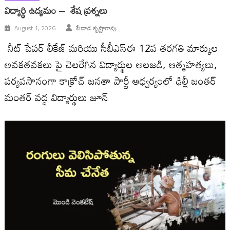
విద్యార్థి ఉద్యమం – శేష ప్రశ్నలు
August 1, 2026
పేడాడ కృష్ణారావు
నీట్ పేపర్ లీకేజ్ మరియు సీబీఎస్ఈ 12వ తరగతి మార్కుల
అవకతవకలు పై చెలరేగిన విద్యార్థుల అలజడి, ఆత్మహత్యలు,
పర్యవసానంగా కాక్రోచ్ జనతా పార్టీ ఆధ్వర్యంలో ఢిల్లీ జంతర్
మంతర్ వద్ద విద్యార్థులు జూన్