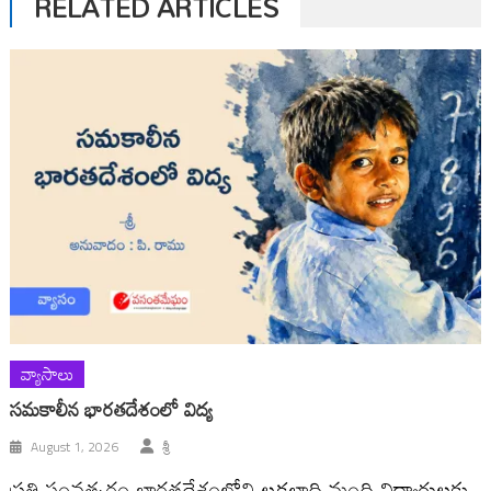
RELATED ARTICLES
వ్యాసాలు
సమకాలీన భారతదేశంలో విద్య
August 1, 2026
శ్రీ
ప్రతి సంవత్సరం భారతదేశంలోని లక్షలాది మంది విద్యార్థులకు