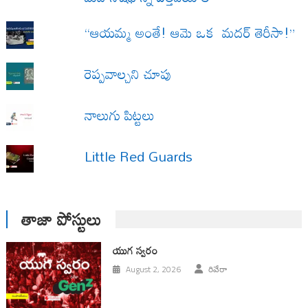
“ఆయమ్మ అంతే! ఆమె ఒక మదర్ తెరీసా!”
రెప్పవాల్చని చూపు
నాలుగు పిట్టలు
Little Red Guards
తాజా పోస్టులు
యుగ స్వ‌రం
August 2, 2026
రివేరా