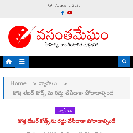
Skip
August 6, 2026
to
content
Home
>
వ్యాసాలు
>
కొత్త లేబర్ కోడ్స్ ను రద్దు చేసేదాకా పోరాడాల్సిందే
వ్యాసాలు
కొత్త లేబర్ కోడ్స్ ను రద్దు చేసేదాకా పోరాడాల్సిందే