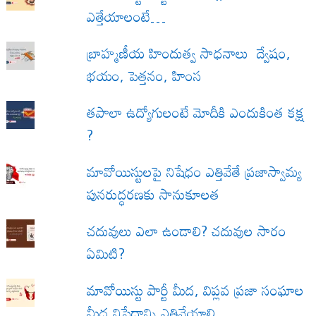
ఎత్తేయాలంటే…
బ్రాహ్మణీయ హిందుత్వ సాధనాలు ద్వేషం,
భయం, పెత్తనం, హింస
త‌పాలా ఉద్యోగులంటే మోదీకి ఎందుకింత కక్ష
?
మావోయిస్టులపై నిషేధం ఎత్తివేతే ప్రజాస్వామ్య
పునరుద్ధరణకు సానుకూలత
చదువులు ఎలా ఉండాలి? చదువుల సారం
ఏమిటి?
మావోయిస్టు పార్టీ మీద, విప్లవ ప్రజా సంఘాల
మీద నిషేధాన్ని ఎత్తివేయాలి