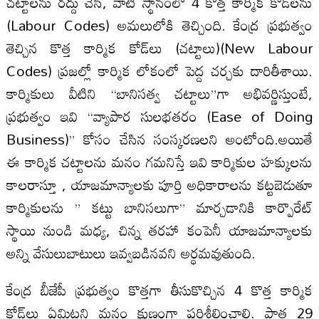
చట్టాలను రద్దు చేసి, వాటి స్థానంలో 4 కొత్త కార్మిక కోడ్‌లను
(Labour Codes) అమలులోకి తెచ్చింది. కేంద్ర ప్రభుత్వం
తెచ్చిన కొత్త కార్మిక కోడ్‌లు (చట్టాలు)(New Labour
Codes) ప్రజల్లో కార్మిక లోకంలో పెద్ద చర్చకు దారితీశాయి.
కార్మికులు వీటిని “బానిసత్వ చట్టాలు”గా అభివర్ణిస్తుంటే,
ప్రభుత్వం ఇవి “వ్యాపార సులభతరం (Ease of Doing
Business)” కోసం చేసిన సంస్కరణలని అంటోంది.అయితే
ఈ కార్మిక చట్టాలను మనం గమనిస్తే ఇవి కార్మికుల హక్కులను
కాలరాస్తూ , యాజమాన్యాలకు పూర్తి అధికారాలను కట్టబెడుతూ
కార్మికులను ” కట్టు బానిసలుగా” మార్చడానికి కార్పొరేట్
స్థాయి నుండి మధ్య, చిన్న తరహా కంపెనీ యాజమాన్యాలకు
అన్ని వేసులుబాటులు ఇవ్వబడినవని అర్ధమవుతుంది.
కేంద్ర బీజేపీ ప్రభుత్వం కొత్తగా తీసుకొచ్చిన 4 కొత్త కార్మిక
కోడ్‌లు ఏమిటని మనం క్షుణ్ణంగా పరిశీలించాలి. పాత 29