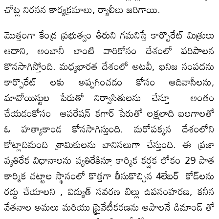
చోట్ల నిరసన కార్యక్రమాలు, ర్యాలీలు జరిగాయి.
మొత్తంగా కేంద్ర ప్రభుత్వం తీరుని గమనిస్తే కార్పొరేట్ మిత్రులు
ఆదాని, అంబానీ లాంటి వారికోసం దేశంలో పరిపాలన
కొనసాగిస్తోంది. మధ్యభారత దేశంలో అటవీ, ఖనిజ సంపదను
కార్పొరేట్ లకు అప్పగించడం కోసం ఆదివాసీలను,
మావోయిస్టుల పేరుతో నిర్వాసితులను చేస్తూ అంతం
చేయడంకోసం ఆపరేషన్ కగార్ పేరుతో లక్షలాది బలగాలతో
ఓ హత్యాకాండ కోనసాగిస్తుంది. మరోపక్కన దేశంలోని
కోట్లాదిమంది శ్రామికులను బానిసలుగా చేస్తుంది. ఈ ప్రజా
వ్యతిరేక విధానాలను వ్యతిరేకిస్తూ కార్మిక కర్షక లోకం 29 పాత
కార్మిక చట్టాల స్థానంలో కొత్తగా తీసుకొచ్చిన 4లేబర్ కోడ్‌లను
రద్దు చేయాలని , విద్యుత్ సవరణ బిల్లు ఉపసంహరణ, కనీస
వేతనాల అమలు మరియు ప్రైవేటీకరణను అపాలనే డిమాండ్ తో