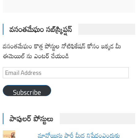
వసంతమేఘం సబ్‌స్క్రిప్షన్
వసంతమేఘం కొత్త పోస్టుల నోటిఫికేషన్ కోసం ఇక్కడ మీ
ఈమెయిల్ ను ఎంటర్ చేయండి
Email
Address
Subscribe
పాపులర్ పోస్టులు
మావోయిస్టు పార్టీ మీద నిషేధంఎందుకు