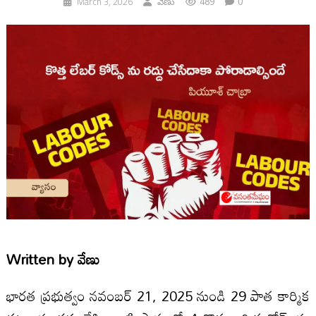
489
0
March 3, 2026
వేణు
Written by
వేణు
భారత ప్రభుత్వం నవంబర్ 21, 2025 నుండి 29 పాత కార్మిక