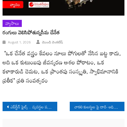
వ్యాసాలు
రంగులు వెలిసిపోతున్న‌సీమ చేనేత
August 1, 2026
మొండి వెంకటేష్
"ఒక చేనేత వస్త్రం కేవలం నూలు పోగులతో నేసిన బట్ట కాదు,
అది ఒక కుటుంబపు జీవన్మరణ ఆశల పోరాటం, ఒక
కళాకారుడి చెమట, ఒక ప్రాంతపు సంస్కృతి, స్వాభిమానానికి
ప్రతీక" ప్రతి సంవత్సరం
Post
ఎప్‌స్టీన్ ఫైల్స్ .. వ్యవస్థల పతన గాథ
చాకలి కులస్థుల పై దాడి- ఆధిప‌త్య భావ‌జాలం
navigation