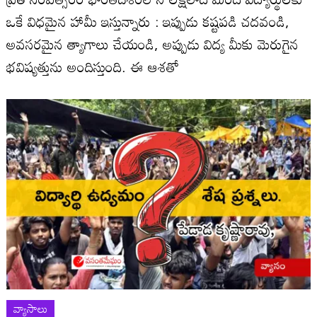
ఒకే విధమైన హామీ ఇస్తున్నారు : ఇప్పుడు కష్టపడి చదవండి,
అవసరమైన త్యాగాలు చేయండి, అప్పుడు విద్య మీకు మెరుగైన
భవిష్యత్తును అందిస్తుంది. ఈ ఆశతో
వ్యాసాలు