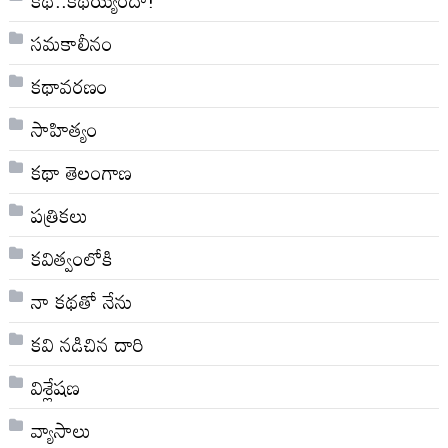
సమకాలీనం
కథావరణం
సాహిత్యం
కథా తెలంగాణ
పత్రికలు
కవిత్వంలోకి
నా క‌థ‌తో నేను
కవి నడిచిన దారి
విశ్లేషణ
వ్యాసాలు