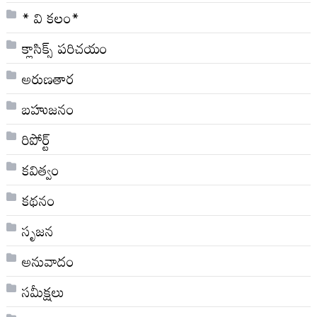
* వి క‌లం*
క్లాసిక్స్ ప‌రిచ‌యం
అరుణతార
బహుజనం
రిపోర్ట్
కవిత్వం
కథనం
సృజన
అనువాదం
సమీక్షలు