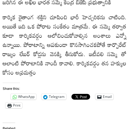
జరిగిన ఈ అఖిల భారత సమ్మే కేంద్ర బీజేపీ ప్రభుత్వానికి
కార్మిక రైతాంగ శక్తిని చూపించి భారీ హెచ్చరికను చాటింది.
అయితే ఇది ఒక పోరాట సంకేతం మాత్ర‌మే. ఈ స‌మ్మె త‌ర్వాత
కూడా కార్మిక‌వ‌ర్గం ఆలోచించుకోవాల్సిన అంశాలు ఎన్నో
ఉన్నాయి. పోరాటాన్ని ఆప‌కుండా కొన‌సాగించ‌క‌పోతే కార్పొరేట్
రాజ్యం లేబ‌ర్ కోడ్ల‌ను వెన‌క్కి తీసుకోదు. ఇటీవ‌లి స‌మ్మె తో
ఆలాంటి పోరాటానికి నాందీ కావాలి. కార్మిక‌వర్గం త‌న హ‌క్కుల
కోసం అప్ర‌మ‌త్తం
Share this:
WhatsApp
Telegram
Email
Print
Related