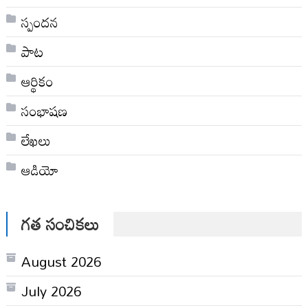
స్పందన
పాట
ఆర్థికం
సంభాషణ
లేఖలు
ఆడియో
గత సంచికలు
August 2026
July 2026