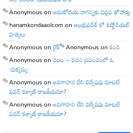
Anonymous
on
అరుణోదయ నాగన్నకు విప్లవ జోహార్లు
hanamkondaaolcom
on
ఆంధ్రప్రదేశ్ లో కష్టోడియల్
హత్యలు
Anonymous
on
లైక్
Anonymous
on
కంచె
Anonymous
on
చలం – రచన ప్రపంచంలో ఓ
‘చుక్కమ్మ’
Anonymous
on
అవగాహన లేని విద్వేషపు మాటలే
పవన్ కళ్యాణ్ రాజకీయమా?
Anonymous
on
అవగాహన లేని విద్వేషపు మాటలే
పవన్ కళ్యాణ్ రాజకీయమా?