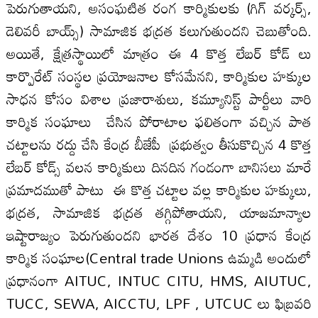
పెరుగుతాయని, అసంఘటిత రంగ కార్మికులకు (గిగ్ వర్కర్స్,
డెలివరీ బాయ్స్) సామాజిక భద్రత కలుగుతుందని చెబుతోంది.
అయితే, క్షేత్రస్థాయిలో మాత్రం ఈ 4 కొత్త లేబర్ కోడ్ లు
కార్పొరేట్ సంస్థల ప్రయోజనాల కోసమేనని, కార్మికుల హక్కుల
సాధన కోసం విశాల ప్రజారాశులు, కమ్యూనిస్ట్ పార్టీలు వారి
కార్మిక సంఘాలు చేసిన పోరాటాల ఫలితంగా వచ్చిన పాత
చట్టాలను రద్దు చేసి కేంద్ర బీజేపీ ప్రభుత్వం తీసుకొచ్చిన 4 కొత్త
లేబర్ కోడ్స్ వలన కార్మికులు దినదిన గండంగా బానిసలు మారే
ప్రమాదముతో పాటు ఈ కొత్త చట్టాల వల్ల కార్మికుల హక్కులు,
భద్రత, సామాజిక భద్రత తగ్గిపోతాయని, యాజమాన్యాల
ఇష్టారాజ్యం పెరుగుతుందని భారత దేశం 10 ప్రధాన కేంద్ర
కార్మిక సంఘాల(Central trade Unions ఉమ్మడి అందులో
ప్రధానంగా AITUC, INTUC CITU, HMS, AIUTUC,
TUCC, SEWA, AICCTU, LPF , UTCUC లు ఫిబ్రవరి