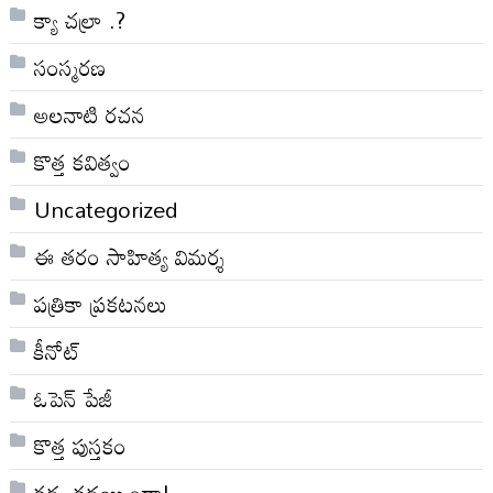
క్యా చల్రా .?
సంస్మరణ
అలనాటి రచన
కొత్త కవిత్వం
Uncategorized
ఈ తరం సాహిత్య విమర్శ
పత్రికా ప్రకటనలు
కీనోట్
ఓపెన్ పేజీ
కొత్త పుస్తకం
కథ..కథయ్యిందా!