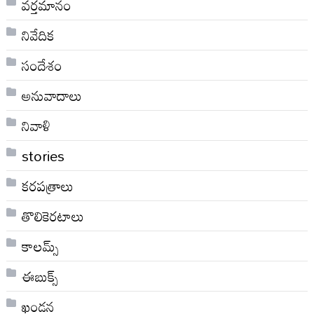
వర్తమానం
నివేదిక
సందేశం
అనువాదాలు
నివాళి
stories
కరపత్రాలు
తొలికెరటాలు
కాలమ్స్
ఈబుక్స్
ఖండన