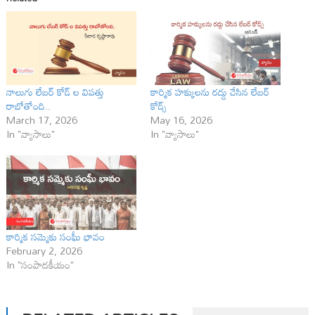
నాలుగు లేబర్ కోడ్ ల విప‌త్తు
కార్మిక హక్కులను రద్దు చేసిన లేబర్
రాబోతోంది..
కోడ్స్
March 17, 2026
May 16, 2026
In "వ్యాసాలు"
In "వ్యాసాలు"
కార్మిక సమ్మెకు సంఘీ భావం
February 2, 2026
In "సంపాదకీయం"