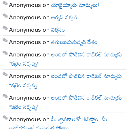
Anonymous
on
యాభైయ్యారు మార్కులు!
Anonymous
on
అర్బన్ నక్సల్
Anonymous
on
విత్తనం
Anonymous
on
తగులబడుతున్నది దేశం
Anonymous
on
లందలో పొడిచిన రాడికల్ సూర్యుడు
“కర్రెం నర్సప్ప”
Anonymous
on
లందలో పొడిచిన రాడికల్ సూర్యుడు
“కర్రెం నర్సప్ప”
Anonymous
on
లందలో పొడిచిన రాడికల్ సూర్యుడు
“కర్రెం నర్సప్ప”
Anonymous
on
మీ జ్ఞాపకాలతో జీవిస్తాం, మీ
ఆలోచనలతో ముందుకుపోతాం