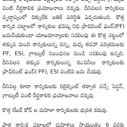
వంటి దీర్ఘకాలిక ప్రయోజనాలు దక్కవు. దీనివలన కార్మికులు
వృద్ధాప్యంలో దిక్కులేక బతికే పరిస్థితి ఏర్పడుతుంది. కొత్త
కార్మిక చట్టాలలో కార్మికుల భవిష్య నిధి ప్రావిడెంట్ ఫండ్(PF)
జమచేయకుండా యాజమాన్యాలకు సడలింపు ఈ కొత్త చట్టంలో
తక్కువ మంది కార్మికులున్న చిన్న, మధ్య తరహా పరిశ్రమలకు
PF, ESI, గ్రాట్యుటీ నిబంధనల నుండి సడలింపు ఉన్నది.
దీనివలన తక్కువ కార్మికులున్న కంపెనీలు కార్మికులకు
ప్రావీడెంట్ ఫండ్( PF), ESI వంటివి జమ చేయవు.
దీనివల్ల కూడా కార్మికులకు రిటైర్మెంట్ తర్వాత వచ్చే పెన్షన్,
గ్రాట్యుటీ వంటి దీర్ఘకాలిక ప్రయోజనాలు దక్కవు.
కొత్త లేబర్ కోడ్ ల మహిళా కార్మికులకు భద్రత కరువు.
పాత కార్మిక చట్టాలలో మహిళలు సాయంత్రం 6 వరకు