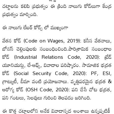
చట్టాలను కలిపి ప్రభుత్వం ఈ క్రింది నాలుగు కోడ్‌లుగా కేంద్ర
ప్రభుత్వం మార్చింది.
ఈ నాలుగు లేబర్ కోడ్స్ లో ముఖ్యంగా
వేతన కోడ్ (Code on Wages, 2019): కనీస వేతనాలు,
బోనస్ చెల్లింపులకు సంబంధించింది.పారిశ్రామిక సంబంధాల
కోడ్ (Industrial Relations Code, 2020): ట్రేడ్
యూనియన్లు, లే-ఆఫ్స్, వివాదాల పరిష్కారం. సామాజిక భద్రత
కోడ్ (Social Security Code, 2020): PF, ESI,
గ్రాట్యుటీ, బీమా వంటి ప్రయోజనాలు. వృత్తిపరమైన భద్రత &
ఆరోగ్య కోడ్ (OSH Code, 2020): పని చేసే చోట భద్రత,
పని గంటలు, సెలవులు గురించి తెలపడం జరిగింది.
ఈ కొత్త చట్టాలలోని అనేక వివాదాస్పద అంశాలు ఉన్నప్పటికీ