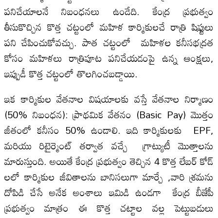
పనిచేయాలనే నిబంధనలు ఉండేది. కేంద్ర ప్రభుత్వం
తీసుకొచ్చిన కొత్త చట్టంలో మహిళ కార్మికులచే రాత్రి షిఫ్టులు
పని చేపించుకోవచ్చు. పాత చట్టంలో మహిళల కనీసభద్రత
కోసం మహిళలు రాత్రిపూట పనిచేయడంపై ఉన్న ఆంక్షలు,
ఇప్పుడీ కొత్త చట్టంలో తొలగించబడ్డాయి.
ఇక కార్మికుల వేతనాల విషయాలకు వస్తే వేతనాల నిర్మాణం
(50% నిబంధన): ప్రాథమిక వేతనం (Basic Pay) మొత్తం
జీతంలో కనీసం 50% ఉండాలి. ఇది కార్మికులకు EPF,
మరియు రిటైర్మెంట్ తర్వాత వచ్చే గ్రాట్యుటీ మొత్తాలను
మారుస్తుంది. అయితే కేంద్ర ప్రభుత్వం తెచ్చిన 4 కొత్త లేబర్ కోడ్
లలో కార్మికుల జీవితాలను బానిసలుగా మార్చే ,వారి శ్రమను
దోపిడి చేసే అనేక అంశాలు ఇమిడి ఉండగా కేంద్ర బీజేపీ
ప్రభుత్వం మాత్రం ఈ కొత్త చట్టాల వల్ల పెట్టుబడులు