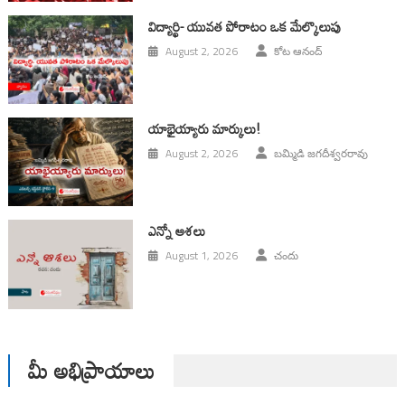
విద్యార్థి- యువత పోరాటం ఒక మేల్కొలుపు
August 2, 2026
కోట ఆనంద్
యాభైయ్యారు మార్కులు!
August 2, 2026
బమ్మిడి జగదీశ్వరరావు
ఎన్నో ఆశలు
August 1, 2026
చందు
మీ అభిప్రాయాలు