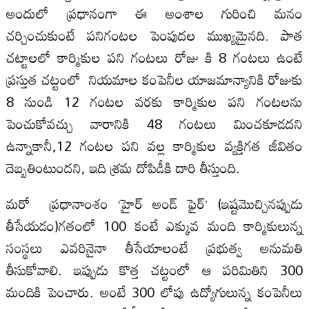
అందులో ప్రధానంగా ఈ అంశాల గురించి మనం
చర్చించుకుంటే పనిగంటల పెంపుదల ముఖ్య‌మైన‌ది. పాత
చట్టాలలో కార్మికుల పని గంటలు రోజు కి 8 గంటలు ఉంటే
ప్రస్తుత చట్టంలో నియమాల కంపెనీల యాజమాన్యానికి రోజుకు
8 నుండి 12 గంటల వరకు కార్మికుల పని గంటలను
పెంచుకోవచ్చు వారానికి 48 గంటలు మించకూడదని
ఉన్నాకానీ,12 గంటల పని వల్ల కార్మికుల వ్యక్తిగత జీవితం
దెబ్బతింటుందని, ఇది శ్రమ దోపిడీకి దారి తీస్తుంది.
మరో ప్రధానాంశం ‘హైర్ అండ్ ఫైర్’ (ఇష్టమొచ్చినప్పుడు
తీసేయడం)గతంలో 100 కంటే ఎక్కువ మంది కార్మికులున్న
సంస్థలు ఎవరినైనా తీసేయాలంటే ప్రభుత్వ అనుమతి
తీసుకోవాలి. ఇప్పుడు కొత్త చట్టంలో ఆ పరిమితిని 300
మందికి పెంచారు. అంటే 300 లోపు ఉద్యోగులున్న కంపెనీలు