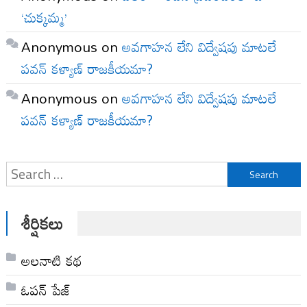
‘చుక్కమ్మ’
Anonymous
on
అవగాహన లేని విద్వేషపు మాటలే
పవన్ కళ్యాణ్ రాజకీయమా?
Anonymous
on
అవగాహన లేని విద్వేషపు మాటలే
పవన్ కళ్యాణ్ రాజకీయమా?
Search
for:
శీర్షికలు
అల‌నాటి క‌థ‌
ఓపన్ పేజ్