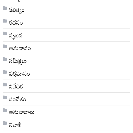
కవిత్వం
కథనం
సృజన
అనువాదం
సమీక్షలు
వర్తమానం
నివేదిక
సందేశం
అనువాదాలు
నివాళి