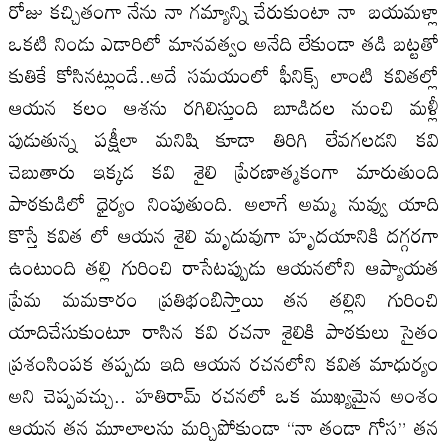
రోజు కచ్చితంగా నేను నా గమ్యాన్ని చేరుకుంటా నా బయమళ్లా
ఒకటి నిండు ఎడారిలో మానవత్వం అనేది లేకుండా తడి బట్టతో
కుతికే కోసినట్లుండే..అదే సమయంలో ఫీనిక్స్ లాంటి కవితల్లో
ఆయన కలం ఆశను రగిలిస్తుంది బూడిదల నుంచి మళ్లీ
పుడుతున్న పక్షీలా మనిషి కూడా తిరిగి లేవగలడని కవి
చెబుతారు ఇక్కడ కవి శైలి ప్రేరణాత్మకంగా మారుతుంది
పాఠకుడిలో ధైర్యం నింపుతుంది. అలాగే అమ్మ నువ్వు యాది
కొస్తే కవిత లో ఆయన శైలి మృదువుగా హృదయానికి దగ్గరగా
ఉంటుంది తల్లి గురించి రాసేటప్పుడు ఆయనలోని ఆప్యాయత
ప్రేమ మమకారం ప్రతిభంబిస్తాయి తన తల్లిని గురించి
యాదిచేసుకుంటూ రాసిన కవి రచనా శైలికి పాఠకులు సైతం
ప్రశంసింపక తప్పదు ఇది ఆయన రచనలోని కవిత మాధుర్యం
అని చెప్పవచ్చు.. హతిరామ్ రచనలో ఒక ముఖ్యమైన అంశం
ఆయన తన మూలాలను మర్చిపోకుండా “నా తండా గోస” తన