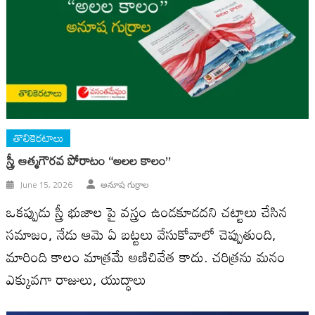
తొలికెరటాలు
స్త్రీ ఆత్మగౌరవ పోరాటం “అలల కాలం”
June 15, 2026
అనూష గుర్రాల
ఒకప్పుడు స్త్రీ భుజాల పై వస్త్రం ఉండకూడదని చట్టాలు చేసిన
సమాజం, నేడు ఆమె ఏ బట్టలు వేసుకోవాలో చెప్పుతుంది,
మారింది కాలం మాత్రమే అణిచివేత కాదు. చరిత్రను మనం
ఎక్కువగా రాజులు, యుద్ధాలు