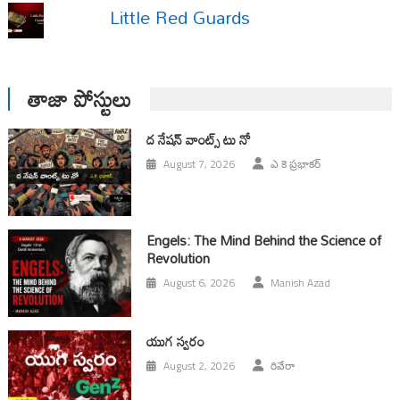
Little Red Guards
తాజా పోస్టులు
ద నేషన్ వాంట్స్ టు నో
August 7, 2026
ఎ కె ప్రభాకర్
Engels: The Mind Behind the Science of
Revolution
August 6, 2026
Manish Azad
యుగ స్వ‌రం
August 2, 2026
రివేరా