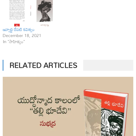
ఇవ్వాల్టి రేపటి కవిత్వం
December 18, 2021
In "సాహిత్యం"
RELATED ARTICLES