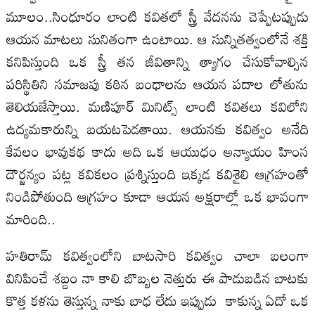
మూలం..సింధూరం లాంటి కవితలో స్త్రీ వేదనను చెప్పేటప్పుడు
ఆయన మాటలు సునితంగా ఉంటాయి. ఆ సున్నితత్వంలోనే శక్తి
కనిపిస్తుంది ఒక స్త్రీ తన జీవితాన్ని త్యాగం చేసుకోవాల్సిన
పరిస్థితిని సమాజపు కఠిన బంధాలను ఆయన పదాల లోతును
తెలియజేస్తాయి. మణిపూర్ మినిట్స్ లాంటి కవితలు కవిలోని
ఉద్యమకారున్ని బయటపెడతాయి. ఆయనకు కవిత్వం అనేది
కేవలం భావుకథ కాదు అది ఒక ఆయుధం అన్యాయం హింస
దౌర్జన్యం పట్ల కవికలం ప్రశ్నిస్తుంది ఇక్కడ కవిశైలి ఆగ్రహంతో
నిండిపోతుంది ఆగ్రహం కూడా ఆయన అక్షరాల్లో ఒక భావంగా
మారింది..
హతిరామ్ కవిత్వంలోని బాటసారి కవిత్వం చాలా బలంగా
వినిపించే శబ్దం నా కాలి బొబ్బల నెత్తురు ఈ పాడుబడిన బాటకు
కొత్త కళను తెస్తున్న నాకు బాధ లేదు ఇప్పుడు కాకున్న ఏదో ఒక