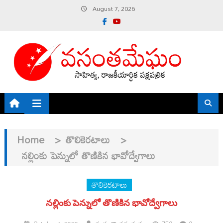
Skip
August 7, 2026
to
content
Home
>
తొలికెరటాలు
>
నల్లింకు పెన్నులో తొణికిన భావోద్వేగాలు
తొలికెరటాలు
నల్లింకు పెన్నులో తొణికిన భావోద్వేగాలు