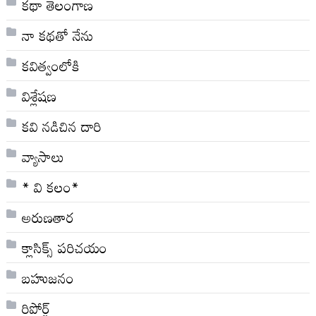
కథా తెలంగాణ
నా క‌థ‌తో నేను
కవిత్వంలోకి
విశ్లేషణ
కవి నడిచిన దారి
వ్యాసాలు
* వి క‌లం*
అరుణతార
క్లాసిక్స్ ప‌రిచ‌యం
బహుజనం
రిపోర్ట్