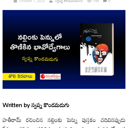
750
0
October 1, 2025
స్వప్న కొండమడుగు
Written by
స్వప్న కొండమడుగు
హతీరామ్ రచించిన నల్లింకు పెన్ను పుస్తకం చదివినప్పుడు