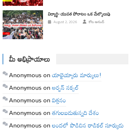
విద్యార్థి- యువత పోరాటం ఒక మేల్కొలుపు
August 2, 2026
కోట ఆనంద్
మీ అభిప్రాయాలు
Anonymous
on
యాభైయ్యారు మార్కులు!
Anonymous
on
అర్బన్ నక్సల్
Anonymous
on
విత్తనం
Anonymous
on
తగులబడుతున్నది దేశం
Anonymous
on
లందలో పొడిచిన రాడికల్ సూర్యుడు