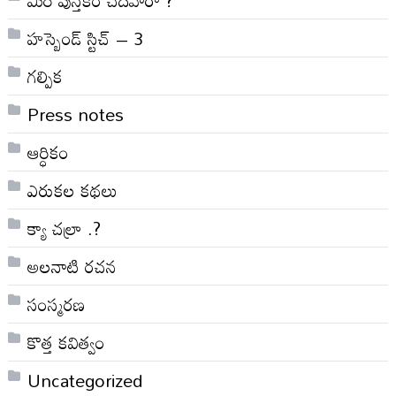
హస్బెండ్ స్టిచ్ – 3
గల్పిక
Press notes
ఆర్ధికం
ఎరుకల కథలు
క్యా చల్రా .?
అలనాటి రచన
సంస్మరణ
కొత్త కవిత్వం
Uncategorized