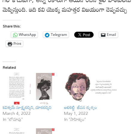
మెప్పిస్తుంది. ఇది కవి యొక్క మహత్తర విజయంగా చెప్పవచ్చు
Share this:
WhatsApp
Telegram
Email
Print
Related
కవిత్వమే సూక్ష్మదర్శిని, దూరదర్శిని
అలిశెట్టి జీవన దృశ్యం
March 4, 2022
May 1, 2022
In "లోచూపు"
In "సాహిత్యం"