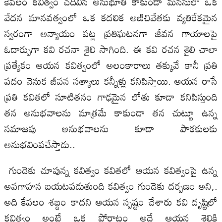
కేవలం కవిత్వం చదివిన అనుభూతి కాకుండా మనసులో ఒక
వేదన మానవత్వంలో ఒక కదలిక అణిచివేతకు వ్యతిరేకమైన
స్వరంగా అన్యాయం పట్ల ప్రతిఘటనగా జీవన గాయాలపై
ఓదార్పుగా కవి రచనా శైలి సాగింది. ఈ కవి రచన శైలి చాలా
ప్రత్యేకం ఆయన కవిత్వంలో అలంకారాలు తక్కువే కానీ ప్రతి
పదం వెనుక జీవన సత్యాలు కన్నీళ్లు కనిపిస్తాయి. ఆయన రాసే
ప్రతి కవితలో సూటితనం గాఢమైన లోతు కూడా కనిపిస్తుంది
తన అనుభవాలను మాత్రమే కాకుండా తన చుట్టూ ఉన్న
సమాజపు అనుభవాలను కూడా పాఠకులకు
అనుభవింపచేస్తాడు..
గుండెకు చూపున్న కవిత్వం కవితలో ఆయన కవిత్వంపై ఉన్న
అవగాహన బయటపడుతుంది కవిత్వం గుండెకు దర్పణం అని,.
అది కేవలం శబ్దం కాదని ఆయన స్పష్టం చేశారు కవి దృష్టిలో
కవిత్వం అంటే ఒక పోరాటం అదే ఆయన శైలికి