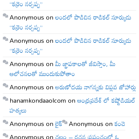
“కర్రెం నర్సప్ప”
Anonymous
on
లందలో పొడిచిన రాడికల్ సూర్యుడు
“కర్రెం నర్సప్ప”
Anonymous
on
లందలో పొడిచిన రాడికల్ సూర్యుడు
“కర్రెం నర్సప్ప”
Anonymous
on
మీ జ్ఞాపకాలతో జీవిస్తాం, మీ
ఆలోచనలతో ముందుకుపోతాం
Anonymous
on
అరుణోదయ నాగన్నకు విప్లవ జోహార్లు
hanamkondaaolcom
on
ఆంధ్రప్రదేశ్ లో కష్టోడియల్
హత్యలు
Anonymous
on
లైక్
Anonymous
on
కంచె
Anonymous
on
చలం – రచన ప్రపంచంలో ఓ