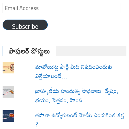
Email
Address
Subscribe
పాపులర్ పోస్టులు
మావోయిస్టు పార్టీ మీద నిషేధంఎందుకు
ఎత్తేయాలంటే…
బ్రాహ్మణీయ హిందుత్వ సాధనాలు ద్వేషం,
భయం, పెత్తనం, హింస
త‌పాలా ఉద్యోగులంటే మోదీకి ఎందుకింత కక్ష
?