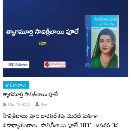
తొలికెరటాలు
త్యాగమూర్తి సావిత్రీబాయి ఫూలే
May 16, 2026
సనా
సావిత్రీబాయి ఫూలే భారతదేశపు మొదటి మహిళా
ఉపాధ్యాయురాలు. సావిత్రీబాయి ఫూలే 1831, జనవరి 3న