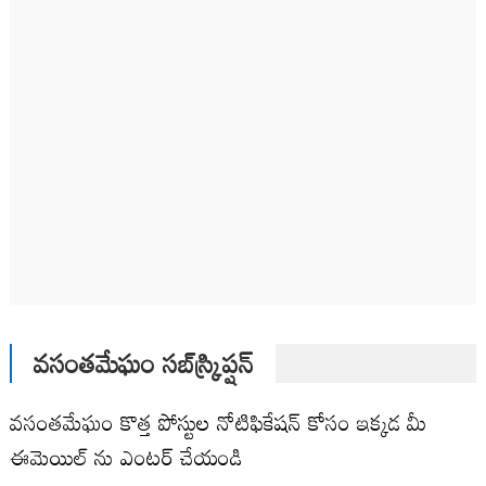
వసంతమేఘం సబ్‌స్క్రిప్షన్
వసంతమేఘం కొత్త పోస్టుల నోటిఫికేషన్ కోసం ఇక్కడ మీ
ఈమెయిల్ ను ఎంటర్ చేయండి