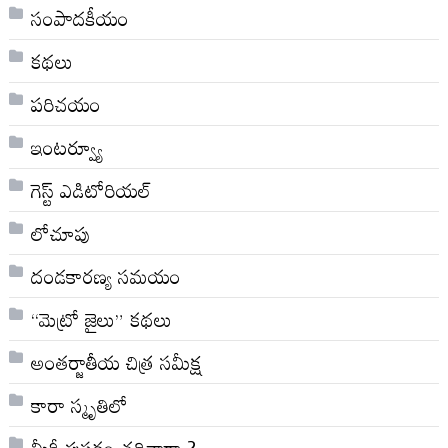
సంపాదకీయం
కథలు
పరిచయం
ఇంటర్వ్యూ
గెస్ట్ ఎడిటోరియల్
లోచూపు
దండకారణ్య సమయం
“మెట్రో జైలు” కథలు
అంతర్జాతీయ చిత్ర సమీక్ష
కారా స్మృతిలో
మీరీ పుస్తకం చదివారా ?