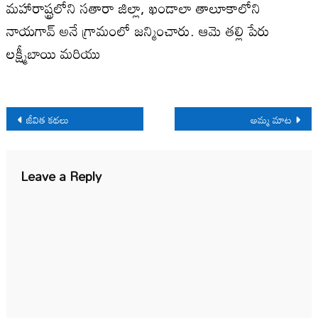
మహారాష్ట్రలోని సతారా జిల్లా, ఖండాలా తాలూకాలోని
నాయగావ్ అనే గ్రామంలో జన్మించారు. ఆమె తల్లి పేరు
లక్ష్మీబాయి మరియు
Post
జీవిత కథలు
అమ్మ మాట
navigation
Leave a Reply