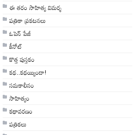
ఈ తరం సాహిత్య విమర్శ
పత్రికా ప్రకటనలు
ఓపెన్ పేజీ
కీనోట్
కొత్త పుస్తకం
కథ..కథయ్యిందా!
సమకాలీనం
సాహిత్యం
కథావరణం
పత్రికలు