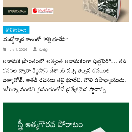
తొలికెరటాలు
యుద్ధోన్మాద కాలంలో “తల్లి భూదేవి”
July 1, 2026
సుభద్ర
అనామక ప్రాంతంలో అత్యంత అనామకంగా పుట్టిపెరిగి... తన
రచనల ద్వారా కిర్గిస్తాన్ దేశానికి వన్నె తెచ్చిన రచయిత
ఐత్మాతోవ్. అతడి రచనలు తల్లి భూదేవి, తొలి ఉపాధ్యాయుడు,
జమీల్యా వంటివి ప్రపంచంలోనే ప్రత్యేకమైన స్థానాన్ని