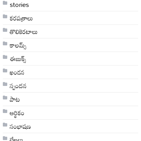
stories
కరపత్రాలు
తొలికెరటాలు
కాలమ్స్
ఈబుక్స్
ఖండన
స్పందన
పాట
ఆర్థికం
సంభాషణ
లేఖలు