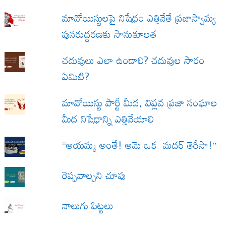
మావోయిస్టులపై నిషేధం ఎత్తివేతే ప్రజాస్వామ్య
పునరుద్ధరణకు సానుకూలత
చదువులు ఎలా ఉండాలి? చదువుల సారం
ఏమిటి?
మావోయిస్టు పార్టీ మీద, విప్లవ ప్రజా సంఘాల
మీద నిషేధాన్ని ఎత్తివేయాలి
“ఆయమ్మ అంతే! ఆమె ఒక మదర్ తెరీసా!”
రెప్పవాల్చని చూపు
నాలుగు పిట్టలు