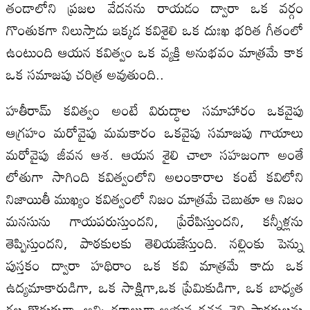
తండాలోని ప్రజల వేదనను రాయడం ద్వారా ఒక వర్గం
గొంతుకగా నిలుస్తాడు ఇక్కడ కవిశైలి ఒక దుఃఖ భరిత గీతంలో
ఉంటుంది ఆయన కవిత్వం ఒక వ్యక్తి అనుభవం మాత్రమే కాక
ఒక సమాజపు చరిత్ర అవుతుంది..
హతీరామ్ కవిత్వం అంటే విరుద్ధాల సమాహారం ఒకవైపు
ఆగ్రహం మరోవైపు మమకారం ఒకవైపు సమాజపు గాయాలు
మరోవైపు జీవన ఆశ. ఆయన శైలి చాలా సహజంగా అంతే
లోతుగా సాగింది కవిత్వంలోని అలంకారాల కంటే కవిలోని
నిజాయితీ ముఖ్యం కవిత్వంలో నిజం మాత్రమే చెబుతూ ఆ నిజం
మనసును గాయపరుస్తుందని, ప్రేరేపిస్తుందని, కన్నీళ్లను
తెప్పిస్తుందని, పాఠకులకు తెలియజేస్తుంది. నల్లింకు పెన్ను
పుస్తకం ద్వారా హథిరాం ఒక కవి మాత్రమే కాదు ఒక
ఉద్యమాకారుడిగా, ఒక సాక్షిగా,ఒక ప్రేమికుడిగా, ఒక బాధ్యత
గల కొడుకుగా, అన్ని రకాలుగా ఆయన రచన శైలి పాఠకులను