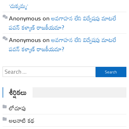
‘చుక్కమ్మ’
Anonymous
on
అవగాహన లేని విద్వేషపు మాటలే
పవన్ కళ్యాణ్ రాజకీయమా?
Anonymous
on
అవగాహన లేని విద్వేషపు మాటలే
పవన్ కళ్యాణ్ రాజకీయమా?
Search
for:
శీర్షికలు
లోచూపు
అల‌నాటి క‌థ‌