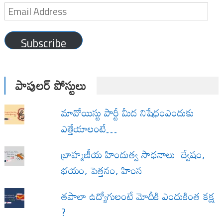
Email
Address
Subscribe
పాపులర్ పోస్టులు
మావోయిస్టు పార్టీ మీద నిషేధంఎందుకు
ఎత్తేయాలంటే…
బ్రాహ్మణీయ హిందుత్వ సాధనాలు ద్వేషం,
భయం, పెత్తనం, హింస
త‌పాలా ఉద్యోగులంటే మోదీకి ఎందుకింత కక్ష
?