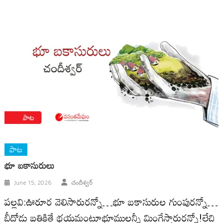
పాట
భూ బకాసురులు
June 15, 2026
చందీశ్వర్
పల్లవి:ఊరూర వెలిసారురన్నో…భూ బకాసురుల గుంపురన్నో…
బీదోడు బతికితే భయమంటూభూములన్నీ మింగేస్తారురన్నో!లేచి