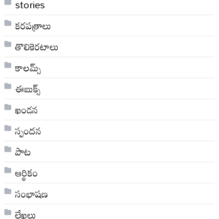
stories
కరపత్రాలు
తొలికెరటాలు
కాలమ్స్
ఈబుక్స్
ఖండన
స్పందన
పాట
ఆర్థికం
సంభాషణ
లేఖలు