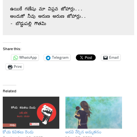
ఉయికే గణేషు మా విప్లవ జోహార్లు...
అందుకో నీవు అరుణ అరుణ జోహార్లు..
- బొడ్డుపల్లి గౌతమి
Share this:
WhatsApp
Telegram
Email
Print
Related
కోయ కవితలు రెండు
అడవి నేర్పిన అమ్మతనం