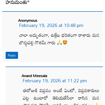
హనుమంతు
”
Anonymous
February 19, 2026 at 10:48 pm
చాలా అద్భుతంగా, ఉత్తేజ భరితంగా రాశారు మన
బొడ్డుపల్లి గౌతమీ గారు
Reply
Anand Meesala
February 19, 2026 at 11:22 pm
ఈరోజుకి విప్లవం అంటే ఏంటో, విప్లవకారులు
ఎట్ల ఉంటారో తెలియజేసేలా రాసిన మన