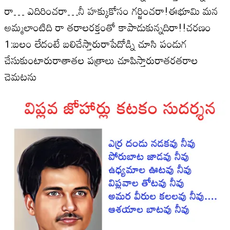
రా… ఎదిరించరా…నీ హక్కుకోసం గర్జించరా!ఈభూమి మన
అమ్మలాంటిది రా తరాలరక్తంతో కాపాడుకున్నదిరా!!చరణం
1:బలం లేదంటే బలిచేస్తారురాపేదోడ్ని చూసి పండుగ
చేసుకుంటారురాతాతల పత్రాలు చూపిస్తారురాతరతరాల
చెమటను