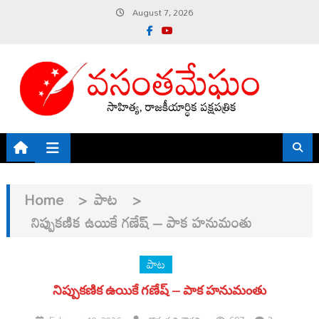
Skip
August 7, 2026
to
content
Home
>
పాట
>
నిప్పుకణిక ఉయికే గణేష్ – పాక హనుమంతు
పాట
నిప్పుకణిక ఉయికే గణేష్ – పాక హనుమంతు