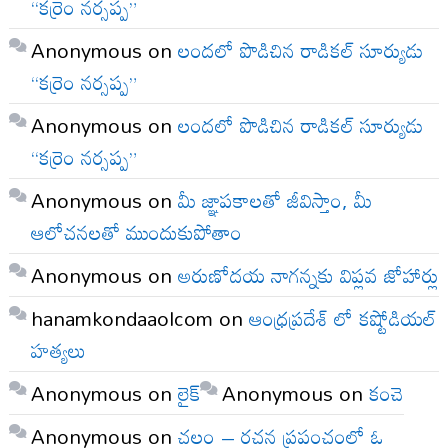
“కర్రెం నర్సప్ప”
Anonymous
on
లందలో పొడిచిన రాడికల్ సూర్యుడు
“కర్రెం నర్సప్ప”
Anonymous
on
లందలో పొడిచిన రాడికల్ సూర్యుడు
“కర్రెం నర్సప్ప”
Anonymous
on
మీ జ్ఞాపకాలతో జీవిస్తాం, మీ
ఆలోచనలతో ముందుకుపోతాం
Anonymous
on
అరుణోదయ నాగన్నకు విప్లవ జోహార్లు
hanamkondaaolcom
on
ఆంధ్రప్రదేశ్ లో కష్టోడియల్
హత్యలు
Anonymous
on
లైక్
Anonymous
on
కంచె
Anonymous
on
చలం – రచన ప్రపంచంలో ఓ