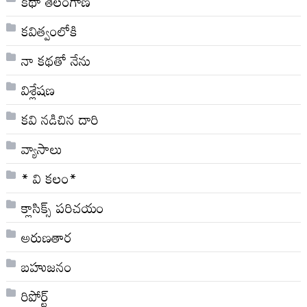
కథా తెలంగాణ
కవిత్వంలోకి
నా క‌థ‌తో నేను
విశ్లేషణ
కవి నడిచిన దారి
వ్యాసాలు
* వి క‌లం*
క్లాసిక్స్ ప‌రిచ‌యం
అరుణతార
బహుజనం
రిపోర్ట్