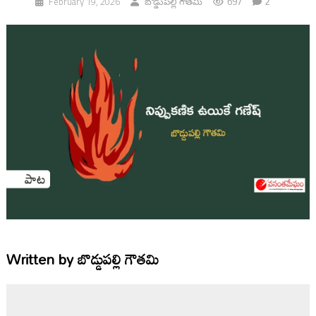
697
2
February 19, 2026
బొడ్డుపల్లి గౌతమి
Written by
బొడ్డుపల్లి గౌతమి