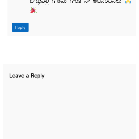
బొడ్డుపల్లి గౌతమీ గారికి నా అభినందనలు
Reply
Leave a Reply