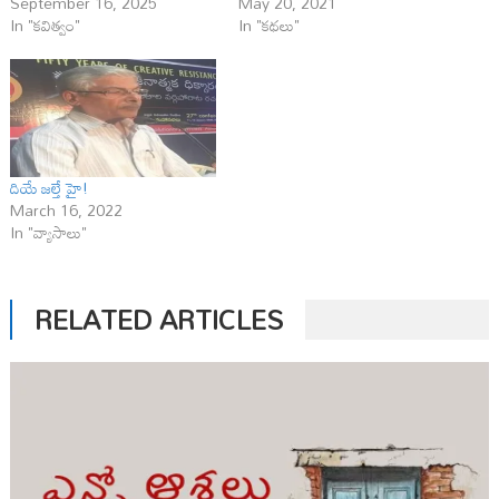
September 16, 2025
May 20, 2021
In "కవిత్వం"
In "కథలు"
దియే జల్తే హై!
March 16, 2022
In "వ్యాసాలు"
RELATED ARTICLES