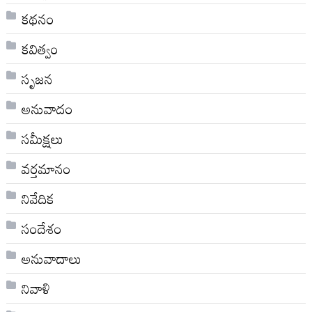
కథనం
కవిత్వం
సృజన
అనువాదం
సమీక్షలు
వర్తమానం
నివేదిక
సందేశం
అనువాదాలు
నివాళి