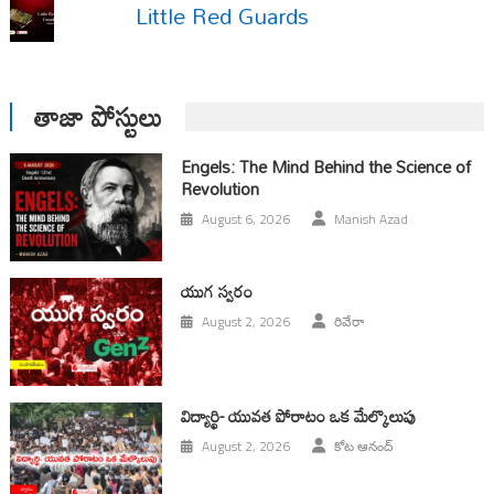
Little Red Guards
తాజా పోస్టులు
Engels: The Mind Behind the Science of
Revolution
August 6, 2026
Manish Azad
యుగ స్వ‌రం
August 2, 2026
రివేరా
విద్యార్థి- యువత పోరాటం ఒక మేల్కొలుపు
August 2, 2026
కోట ఆనంద్