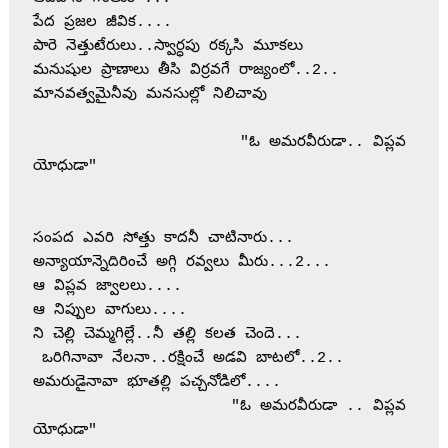
పేద ప్రజల జీవిక....
పారె నెత్తుటేరులు..స్వార్ధపు రక్కసి మూకలు 
మనుషుల ప్రాణాలు తీసి విర్రవగే రాజ్యంలో..2..
మానవత్వమైనీవు మనసుల్లో నిలిచావు
                       "ఓ అమరవీరుడా.. విప్లవ 
యోధుడా"
సంపద ఎవరి సోత్తు కాదనీ చాటినారు...
అన్యాయాన్నెదిరించే అగ్గి రవ్వలు మీరు...2...
ఆ విప్లవ జ్వాలలు.... 
ఆ నిప్పుల వాగులు....
ని చెల్లి చెమ్మగిల్లే..నీ తల్లి కలత చెందె...
 ఒరిగినావా నేలనా..రక్షించే అడవి బాటలో..2..
అమరుడైనావా భూతల్లి పచ్చనోడిలో....
                      "ఓ అమరవీరుడా .. విప్లవ 
యోధుడా"