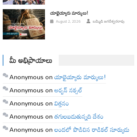
యాభైయ్యారు మార్కులు!
August 2, 2026
బమ్మిడి జగదీశ్వరరావు
మీ అభిప్రాయాలు
Anonymous
on
యాభైయ్యారు మార్కులు!
Anonymous
on
అర్బన్ నక్సల్
Anonymous
on
విత్తనం
Anonymous
on
తగులబడుతున్నది దేశం
Anonymous
on
లందలో పొడిచిన రాడికల్ సూర్యుడు