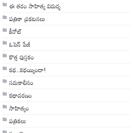
ఈ తరం సాహిత్య విమర్శ
పత్రికా ప్రకటనలు
కీనోట్
ఓపెన్ పేజీ
కొత్త పుస్తకం
కథ..కథయ్యిందా!
సమకాలీనం
కథావరణం
సాహిత్యం
పత్రికలు