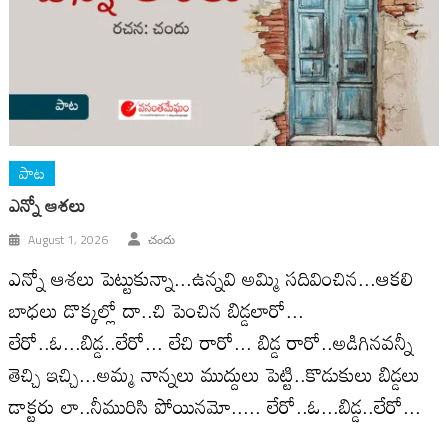
పాట
ఎన్నో ఆశలు
August 1, 2026
చందు
ఎన్నో ఆశలు పెట్టుకున్నా...ఉన్నవి అమ్మి సదివించిన...ఆకలి
బాధలు డొక్కల్లో దా..చి పెంచిన బిడ్డలారో...
లేరో..ఓ...బిడ్డ..లేరో... లేచి రారో... బిడ్డ రారో..అడిగినవన్నీ
తెచ్చి ఇచ్చి...అమ్మ నాన్నలు ముద్దులు పెట్టి..కొడుకులు బిడ్డలు
డాక్టరు లా..నీమురిసి పోయినమో..... లేరో..ఓ...బిడ్డ..లేరో...