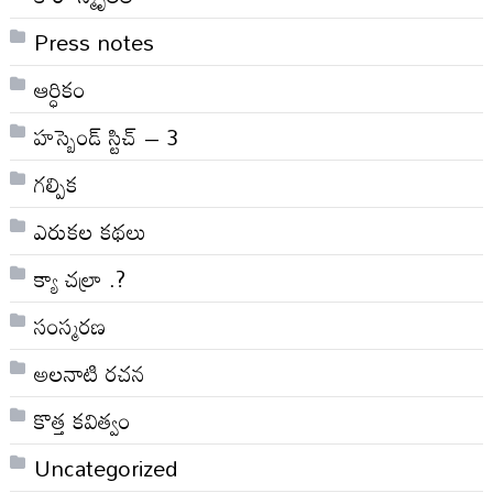
Press notes
ఆర్ధికం
హస్బెండ్ స్టిచ్ – 3
గల్పిక
ఎరుకల కథలు
క్యా చల్రా .?
సంస్మరణ
అలనాటి రచన
కొత్త కవిత్వం
Uncategorized