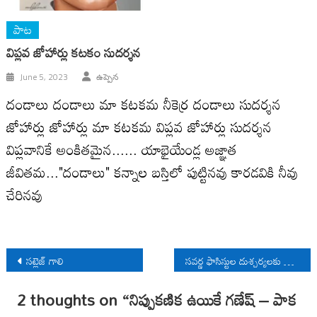
పాట
విప్లవ జోహార్లు కటకం సుదర్శన
June 5, 2023
ఉప్పెన
దండాలు దండాలు మా కటకమ నీకెర్ర దండాలు సుదర్శన
జోహార్లు జోహార్లు మా కటకమ విప్లవ జోహార్లు సుదర్శన
విప్లవానికే అంకితమైన...... యాభైయేండ్ల అజ్ఞాత
జీవితమ..."దండాలు" కన్నాల బస్తిలో పుట్టినవు కారడవికి నీవు
చేరినవు
Post
సట్లెజ్ గాలి
సవర్ణ ఫాసిస్టుల దుశ్చర్యలకు వ్యతిరేకంగాబహుజనులు మేల్కోవాలి
navigation
2 thoughts on “
నిప్పుకణిక ఉయికే గణేష్ – పాక