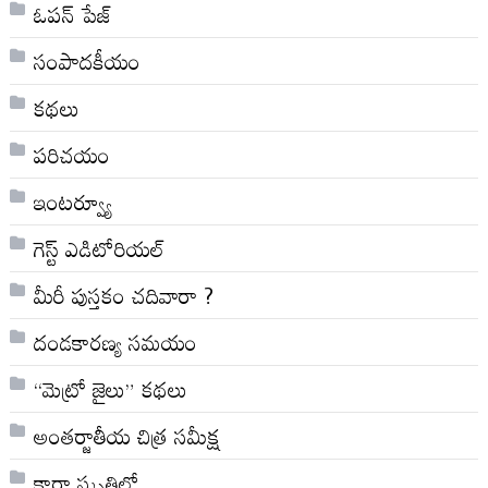
ఓపన్ పేజ్
సంపాదకీయం
కథలు
పరిచయం
ఇంటర్వ్యూ
గెస్ట్ ఎడిటోరియల్
మీరీ పుస్తకం చదివారా ?
దండకారణ్య సమయం
“మెట్రో జైలు” కథలు
అంతర్జాతీయ చిత్ర సమీక్ష
కారా స్మృతిలో