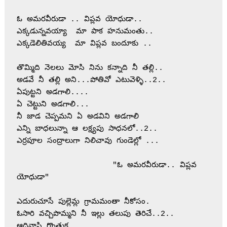
ఓ అమరవీరుడా .. విప్లవ యోధుడా..
ఎక్కడున్నవయ్యా  మా పాక హనుమంతు..
ఎక్కడెలితివయ్య  మా విప్లవ బందూకు ..
తొమ్మిది నెలలు మోసి నిను కన్నాది నీ తల్లి..
అడవే నీ తల్లి అని...పోతివో ఎటువెళ్ళి..2..
ఏపుట్టని అడగాలి....
ఏ చెట్టుని అడగాలి... 
నీ జాడ చెప్పమని ఏ అడవిని అడగాలి
ఎన్ని బాధలున్నా ఆ లక్ష్యపు సాధనలో..2..
ఎర్రపూల సంద్రాలుగా నిలిచావు గుండెల్లో ...
                     "ఓ అమరవీరుడా.. విప్లవ 
యోధుడా"
ఎదురుచూసే పుల్లెమ్ల గ్రామమంతా నీకోసం.
ఓసారి వచ్చిపొమ్మని నీ ఇల్లు తలుపు తెరిచే..2..
ఆదివాసి గొంతుక ...