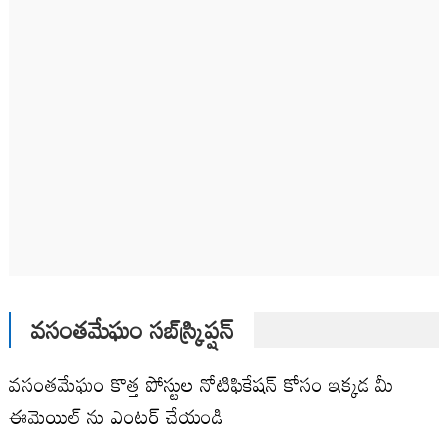
వసంతమేఘం సబ్‌స్క్రిప్షన్
వసంతమేఘం కొత్త పోస్టుల నోటిఫికేషన్ కోసం ఇక్కడ మీ
ఈమెయిల్ ను ఎంటర్ చేయండి