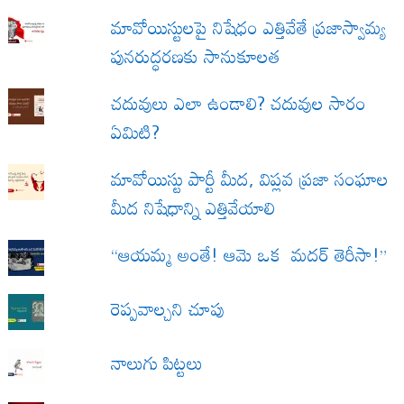
మావోయిస్టులపై నిషేధం ఎత్తివేతే ప్రజాస్వామ్య
పునరుద్ధరణకు సానుకూలత
చదువులు ఎలా ఉండాలి? చదువుల సారం
ఏమిటి?
మావోయిస్టు పార్టీ మీద, విప్లవ ప్రజా సంఘాల
మీద నిషేధాన్ని ఎత్తివేయాలి
“ఆయమ్మ అంతే! ఆమె ఒక మదర్ తెరీసా!”
రెప్పవాల్చని చూపు
నాలుగు పిట్టలు