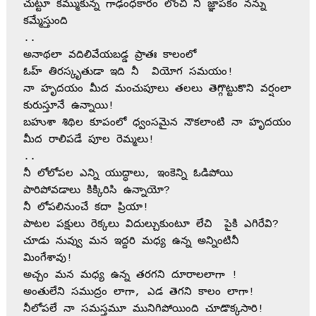
చుట్టూ కమ్ముకున్న గాఢంధకారం లోంచి నీ జ్ఞాపకం నన్ను 
కమ్మేస్తుంది 
..
అనాథలా వదిలివేయబడ్డ ప్రాతః కాలంలో
ఓహ్ తిరస్కృతుడా ఇది నీ  వియోగ సమయం!
నా హృదయం మీద మంచుపూలు తలలు తెగ్గొట్టుకొని వర్షంలా 
కురుస్తూనే ఉన్నాయి!
బహుశా శిథిల కూపంలో ధ్వంసమైన నౌకలాంటి నా హృదయం 
మీద రాలిపడే పూల రెమ్మలు!
..
నీ లోలోపల ఎన్ని యుద్ధాలు, ఇంకెన్ని ఓడిపోయి 
పారిపోవడాలు కిక్కిరిసి ఉన్నాయో?
నీ లోపలినుంచే కదా ప్రియా!
పాటల పక్షులు రెక్కలు విదుల్చుకుంటూ లేచి  పైకి ఎగిరేవి?
చూడు నువ్వు మన ఇద్దరి మధ్య ఉన్న అన్నింటినీ 
మింగేశావు!               
అచ్చం మన మధ్య ఉన్న తరగని దూరాలలాగా !
అంతులేని సముద్రం లాగా, ఎడ తెగని కాలం లాగా!
నీలోపలే నా సమస్తమూ మునిగిపోయింది చూడొక్కసారి!