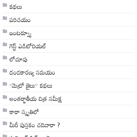
కథలు
పరిచయం
ఇంటర్వ్యూ
గెస్ట్ ఎడిటోరియల్
లోచూపు
దండకారణ్య సమయం
“మెట్రో జైలు” కథలు
అంతర్జాతీయ చిత్ర సమీక్ష
కారా స్మృతిలో
మీరీ పుస్తకం చదివారా ?