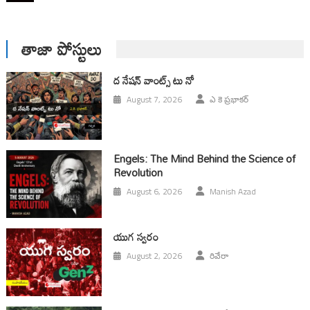
తాజా పోస్టులు
ద నేషన్ వాంట్స్ టు నో
August 7, 2026
ఎ కె ప్రభాకర్
Engels: The Mind Behind the Science of
Revolution
August 6, 2026
Manish Azad
యుగ స్వ‌రం
August 2, 2026
రివేరా