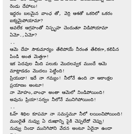
రెండు దేహాలు!
ఇద్దరం బలమైన వాంఛ తో, వెర్రి ఆశతో ఒకరిలో ఒకరం 
ఐక్యమైపోయామా?
అవలేక ఆగ్రహంతో నిస్పృహ చెందుతూ విడిపోయామా 
ఏమో.,ఏమో?
..
ఆమె దేహ సౌకుమార్యం తేలిపోయే నీరంత తేలికగా,కలిపిన 
పిండి అంత మెత్తగా!
ఇక పెదవుల మీది పలుకు మొదలవ్వక ముందే ఆమె 
మాట్లాడడం మొదలు పెట్టింది!
ప్రియుడా! ఇదే నా గమ్యం! నీలోనే ఉంది నా ఆకాంక్షల 
ప్రయాణం అంటూ!
నా మోహం,వాంఛా అంతా ఆమెలో నిండిపోయింది!       
అవును ప్రియా!సర్వం నీలోనే మునిగిపోయింది!
..
ఓహ్ శిథిల కూపమా నా సమస్తమూ నీలో లయించిపోయింది!
ముందైతే నువ్వు ఏ దుఃఖాన్ని పైకి చెప్పలేదో చెప్పు!
నువ్వు నిండా మునిగిపోని వేదన అంటూ ఏదైనా ఉందా 