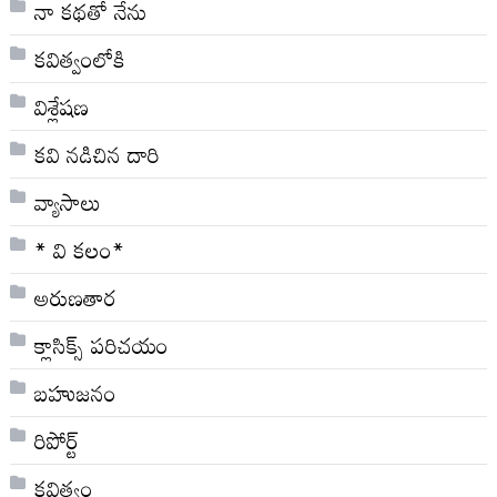
నా క‌థ‌తో నేను
కవిత్వంలోకి
విశ్లేషణ
కవి నడిచిన దారి
వ్యాసాలు
* వి క‌లం*
అరుణతార
క్లాసిక్స్ ప‌రిచ‌యం
బహుజనం
రిపోర్ట్
కవిత్వం