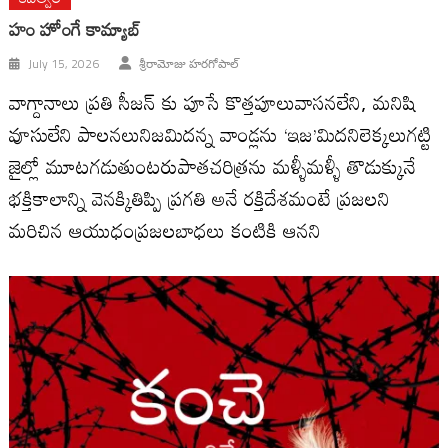
హం హోంగే కామ్యాబ్
July 15, 2026
శ్రీరామోజు హరగోపాల్
వాగ్దానాలు ప్రతి సీజన్ కు పూసే కొత్తపూలువాసనలేని, మనిషి
వూసులేని పాలనలునిజమిదన్న వాండ్లను ‘ఇజ’మిదనిలెక్కలుగట్టి
జైల్లో మూటగడుతుంటరుపాతచరిత్రను మళ్ళీమళ్ళీ తొడుక్కునే
భక్తికాలాన్ని వెనక్కితిప్పి ప్రగతి అనే రక్తిదేశమంటే ప్రజలని
మరిచిన ఆయుధంప్రజలబాధలు కంటికి ఆనని