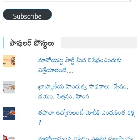
Address
Subscribe
పాపులర్ పోస్టులు
మావోయిస్టు పార్టీ మీద నిషేధంఎందుకు
ఎత్తేయాలంటే…
బ్రాహ్మణీయ హిందుత్వ సాధనాలు ద్వేషం,
భయం, పెత్తనం, హింస
త‌పాలా ఉద్యోగులంటే మోదీకి ఎందుకింత కక్ష
?
మావోయిస్టులపై నిషేధం ఎత్తివేతే ప్రజాస్వామ్య