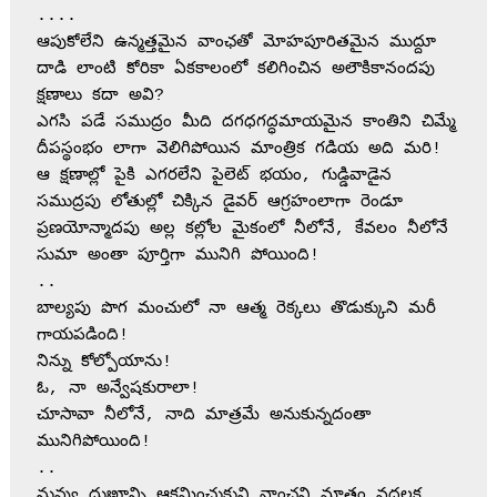
....
ఆపుకోలేని ఉన్మత్తమైన వాంఛతో మోహపూరితమైన ముద్దూ 
దాడి లాంటి కోరికా ఏకకాలంలో కలిగించిన అలౌకికానందపు 
క్షణాలు కదా అవి?
ఎగసి పడే సముద్రం మీది దగధగద్ధమాయమైన కాంతిని చిమ్మే 
దీపస్థంభం లాగా వెలిగిపోయిన మాంత్రిక గడియ అది మరి!
ఆ క్షణాల్లో పైకి ఎగరలేని పైలెట్ భయం, గుడ్డివాడైన 
సముద్రపు లోతుల్లో చిక్కిన డైవర్ ఆగ్రహంలాగా రెండూ 
ప్రణయోన్మాదపు అల్ల కల్లోల మైకంలో నీలోనే, కేవలం నీలోనే 
సుమా అంతా పూర్తిగా మునిగి పోయింది!                        
..                          
బాల్యపు పొగ మంచులో నా ఆత్మ రెక్కలు తొడుక్కుని మరీ 
గాయపడింది!
నిన్ను కోల్పోయాను!        
ఓ, నా అన్వేషకురాలా!            
చూసావా నీలోనే, నాది మాత్రమే అనుకున్నదంతా 
మునిగిపోయింది!
..
నువ్వు దుఃఖాన్ని ఆక్రమించుకుని,వాంఛని మాత్రం వదలక 