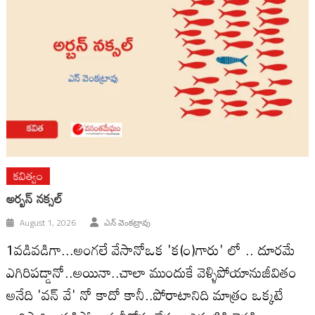
కవిత్వం
అర్బన్ నక్సల్
August 1, 2026
ఎన్ వెంకట్రావు
1వడివడిగా...అంగలే వేసానోఒక 'క(౦)గారు' లో .. దూరమే
ఎగిరిపడ్డానో..అయినా..చాలా ముందుకే వెళ్ళిపోయానుజీవితం
అనేది 'వన్ వే' నో కాదో కానీ..పోరాటానిది మాత్రం ఒక్కటే