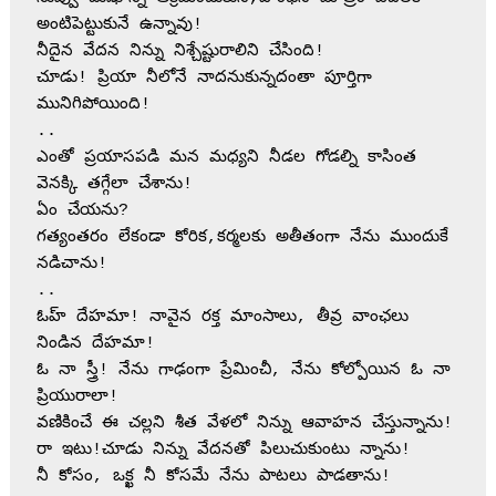
అంటిపెట్టుకునే ఉన్నావు!
నీదైన వేదన నిన్ను నిశ్చేష్టురాలిని చేసింది!
చూడు! ప్రియా నీలోనే నాదనుకున్నదంతా పూర్తిగా 
మునిగిపోయింది!
..
ఎంతో ప్రయాసపడి మన మధ్యని నీడల గోడల్ని కాసింత 
వెనక్కి తగ్గేలా చేశాను!
ఏం చేయను?
గత్యంతరం లేకండా కోరిక,కర్మలకు అతీతంగా నేను ముందుకే 
నడిచాను!
..
ఓహ్ దేహమా! నావైన రక్త మాంసాలు, తీవ్ర వాంఛలు 
నిండిన దేహమా!
ఓ నా స్త్రీ! నేను గాఢంగా ప్రేమించీ, నేను కోల్పోయిన ఓ నా 
ప్రియురాలా! 
వణికించే ఈ చల్లని శీత వేళలో నిన్ను ఆవాహన చేస్తున్నాను!
రా ఇటు!చూడు నిన్ను వేదనతో పిలుచుకుంటు న్నాను!
నీ కోసం, ఒక్ఖ నీ కోసమే నేను పాటలు పాడతాను!