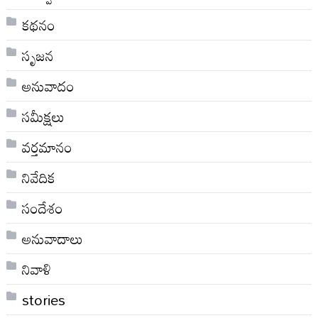
కథనం
సృజన
అనువాదం
సమీక్షలు
వర్తమానం
నివేదిక
సందేశం
అనువాదాలు
నివాళి
stories