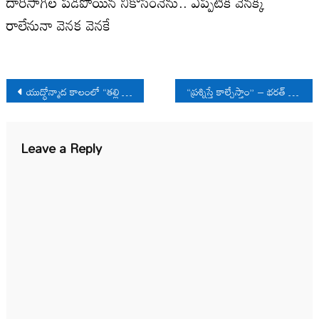
దారిసాగిల పడిపోయిన నీకోసంనేను.. ఎప్పటికి వెనక్కి
రాలేనునా వెనక వెనకే
Post
యుద్ధోన్మాద కాలంలో “తల్లి భూదేవి”
“ప్రశ్నిస్తే కాల్చేస్తాం” – భరత్ భూషణ్ తివారీ “ఎన్ కౌంటర్?”
navigation
Leave a Reply