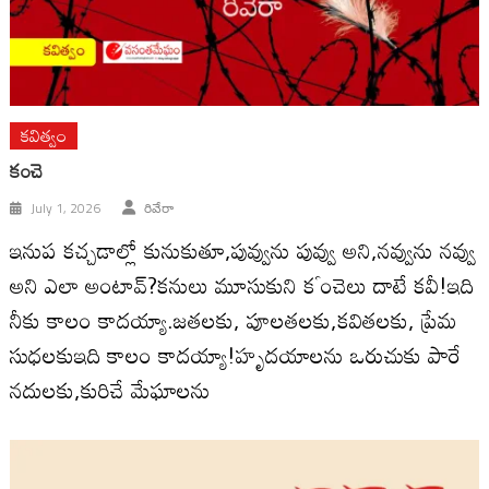
కవిత్వం
కంచె
July 1, 2026
రివేరా
ఇనుప కచ్చడాల్లో కునుకుతూ,పువ్వును పువ్వు అని,నవ్వును నవ్వు
అని ఎలా అంటావ్?కనులు మూసుకుని కౕంచెలు దాటే కవీ!ఇది
నీకు కాలం కాదయ్యా.జతలకు, పూలతలకు,కవితలకు, ప్రేమ
సుధలకుఇది కాలం కాదయ్యా!హృదయాలను ఒరుచుకు పారే
నదులకు,కురిచే మేఘాలను