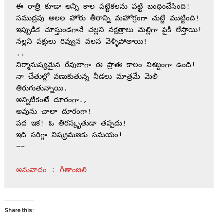
ఈ రాత్రి కూడా అన్ని కాల పట్టికలను పట్టి బంధించేసింది!
సముద్రపు అలల హోరు తీరాన్ని మహోగ్రంగా చుట్టి ముట్టింది!
ఇప్పుడిక చూస్తుండగానే చల్లని నక్షత్రాలు మెల్లిగా పైకి లేస్తాయి!
నల్లని పక్షులు రివ్వున వలస వెళ్ళిపోతాయి!
..                 
నిర్మానుష్యమైన రేవులాగా ఈ ప్రాతః కాలం నిశబ్దంగా ఉంది!
నా చేతుల్లో వణుకుతున్న నీడలు మాత్రమే మెలి 
తిరుగుతున్నాయి.
అన్నిటికంటే దూరంగా.,
అవును చాలా దూరంగా!
పద ఇక! ఓ తిరస్కృతుడా తప్పదు!
ఇది సరిగ్గా నిష్క్రమణకు సమయం!
~~
అనువాదం : గీతాంజలి 
Share this: