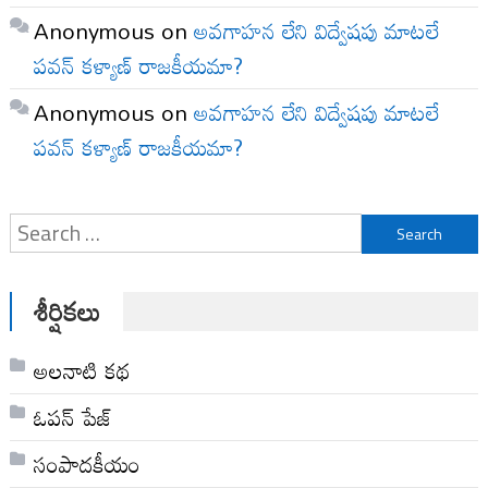
Anonymous
on
అవగాహన లేని విద్వేషపు మాటలే
పవన్ కళ్యాణ్ రాజకీయమా?
Anonymous
on
అవగాహన లేని విద్వేషపు మాటలే
పవన్ కళ్యాణ్ రాజకీయమా?
Search
for:
శీర్షికలు
అల‌నాటి క‌థ‌
ఓపన్ పేజ్
సంపాదకీయం