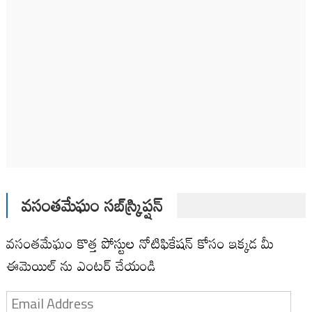
వసంతమేఘం సబ్‌స్క్రిప్షన్
వసంతమేఘం కొత్త పోస్టుల నోటిఫికేషన్ కోసం ఇక్కడ మీ
ఈమెయిల్ ను ఎంటర్ చేయండి
Email