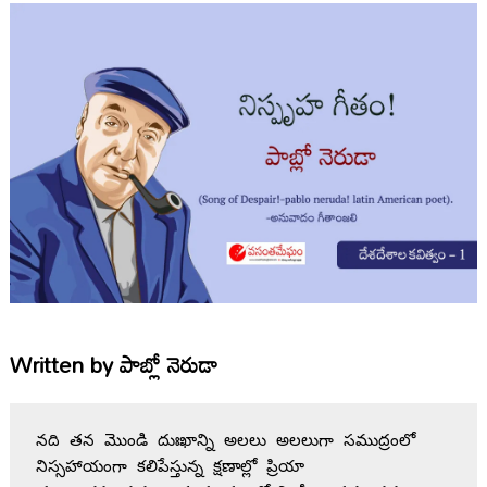
Written by
పాబ్లో నెరుడా
నది తన మొండి దుఃఖాన్ని అలలు అలలుగా సముద్రంలో 
నిస్సహాయంగా కలిపేస్తున్న క్షణాల్లో ప్రియా 