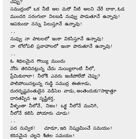
చెప్పు?
సముద్రంలో ఒక నీటి అల మరో నీటి అలని చేరే దాకా,ఓడ 
ముందరి సరంగులా నిలబడి నువ్వు పాడుతూనే ఉన్నావు!
ఆపకుండా నన్ను పిలుస్తూనే ఉన్నావు!
..
నువ్వు నా పాటలలో ఇంకా వికసిస్తూనే ఉన్నావు!
నా లోలోపలి ప్రవాహాలలో ఇంకా పారుతూనే ఉన్నావు!
..
ఓ శిథిలమైన గొయ్యి ముందు
నోరు తెరిచినట్లున్న చేదు నుయ్యిలాంటి నీలో,
ప్రేమికురాలా! నీలోకి ఎవరు ఇంకిపోలేదో చెప్పు?            
పాలిపోయినట్లున్న గుడ్డి సముద్ర ఈతగాడు, 
దురదృష్టవంతుడైన వడిసెల వాడు,అంతెందుకు?సాక్షాత్తూ 
దారితప్పిన ఆ సృష్టికర్త,              
వీళ్ళంతా నీలోనే, నిజం! ఒక్ఖ నీలోనే మునిగి,     
నీలోనే కలిసి పోయారు చూడు!
..
పద నువ్విక!   చూడూ,ఇది నిష్క్రమించే సమయం!
కఠినమైన చల్లని శీతల సమయం!