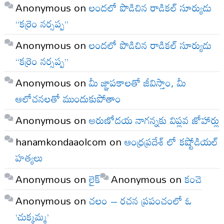
Anonymous
on
లందలో పొడిచిన రాడికల్ సూర్యుడు
“కర్రెం నర్సప్ప”
Anonymous
on
లందలో పొడిచిన రాడికల్ సూర్యుడు
“కర్రెం నర్సప్ప”
Anonymous
on
మీ జ్ఞాపకాలతో జీవిస్తాం, మీ
ఆలోచనలతో ముందుకుపోతాం
Anonymous
on
అరుణోదయ నాగన్నకు విప్లవ జోహార్లు
hanamkondaaolcom
on
ఆంధ్రప్రదేశ్ లో కష్టోడియల్
హత్యలు
Anonymous
on
లైక్
Anonymous
on
కంచె
Anonymous
on
చలం – రచన ప్రపంచంలో ఓ
‘చుక్కమ్మ’