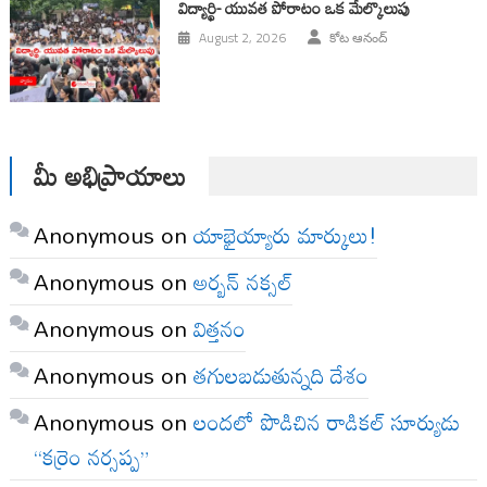
విద్యార్థి- యువత పోరాటం ఒక మేల్కొలుపు
August 2, 2026
కోట ఆనంద్
మీ అభిప్రాయాలు
Anonymous
on
యాభైయ్యారు మార్కులు!
Anonymous
on
అర్బన్ నక్సల్
Anonymous
on
విత్తనం
Anonymous
on
తగులబడుతున్నది దేశం
Anonymous
on
లందలో పొడిచిన రాడికల్ సూర్యుడు
“కర్రెం నర్సప్ప”