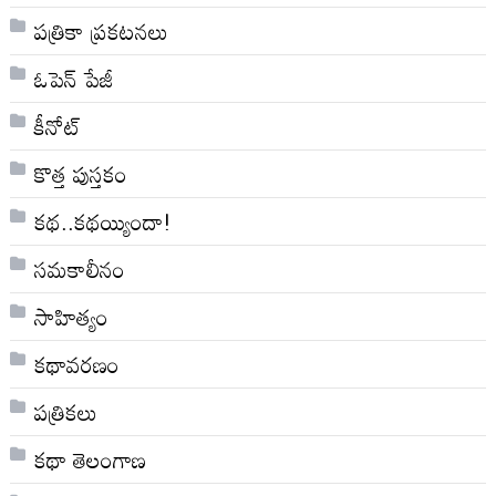
పత్రికా ప్రకటనలు
ఓపెన్ పేజీ
కీనోట్
కొత్త పుస్తకం
కథ..కథయ్యిందా!
సమకాలీనం
సాహిత్యం
కథావరణం
పత్రికలు
కథా తెలంగాణ