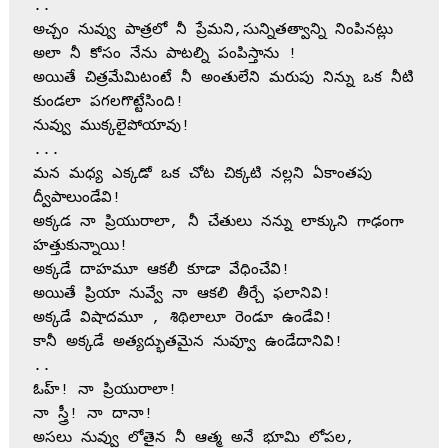
..
అచ్చం నువ్వు పాత్రలో నీ ప్రేమని,సున్నితత్వాన్ని నింపినట్లు 
అలా నీ కోసం నేను పాటల్ని పంపిస్తాను !
అయితే చిత్రమేమిటంటే నీ అంతులేని మరుపు నిన్ను ఒక నీటి  
కుండలా పగలగొట్టేసింది!
నువ్వు ముక్కలైపోయావు!
...
మన మధ్య ఎక్కడో ఒక చోట చిక్కటి నల్లని ఏకాంతపు 
ద్వీపాలుండేవి!
అక్కడ నా ప్రియురాలా, నీ చేతులు నన్ను లాక్కుని గాఢంగా 
హత్తుకున్నాయి! 
అక్కడే దాహమూ ఆకలీ కూడా వేధించేవి!
అయితే ప్రియా నువ్వే నా ఆకలి తీర్చే ఫలానివి!
అక్కడే విషాదమూ , శిథిలాలూ రెండూ ఉండేవి!
కానీ అక్కడే అత్యద్భుతమైన నువ్వూ ఉండేదానివి!
..
ఓహ్! నా ప్రియురాలా!
నా స్త్రీ! నా దానా!       
అసలు నువ్వు లోతైన నీ ఆత్మ అనే భూమి ల