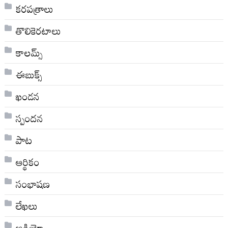
కరపత్రాలు
తొలికెరటాలు
కాలమ్స్
ఈబుక్స్
ఖండన
స్పందన
పాట
ఆర్థికం
సంభాషణ
లేఖలు
ఆడియో