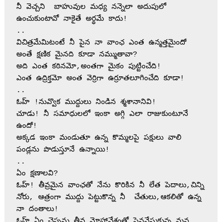
నీ వెచ్చని  బాహువుల మధ్య నన్నెలా అదుపులో 
ఉంచుకుంటావో నాకైతే అర్థమే కాదు! 
..
విచిత్రమేమిటంటే నీ పైన నా వాంఛ ఎంత ఉన్మత్తమైందో 
అంతే క్షణిక మైనది కూడా నమ్ముతావా?
అది ఎంత కఠినమో,అంతగా మైకం పుట్టించేది!
ఎంత ఉద్రిక్తమో అంత వెర్రిగా ఉర్రూతలూగించేది కూడా!
..
ఓహ్ !నువ్వొక ముద్దులు నిండిన శ్మశానానివి!
చూడు! నీ సమాధులలో ఇంకా అగ్గి ఎలా రాజుకుంటూనే 
ఉందో!
అక్కడ ఇంకా మండుతూ ఉన్న కొమ్మలపై పక్షులు వాలి 
పండ్లను పొడుస్తూనే ఉన్నాయి!                        
..
ఏం క్షణాలవి?            
ఓహ్! తీవ్రమైన వాంఛతో నేను కొరికిన నీ లేత పెదాలు,చిన్ని 
నోరు, ఆత్రంగా ముద్దు పెట్టుకొన్న నీ  చేతులు,ఆకలితో ఉన్న 
నా దంతాలు!
ఓహ్ ఏం చెప్పను తీవ్ర మోహావేశంతో పెనవేసుకున్న మన 