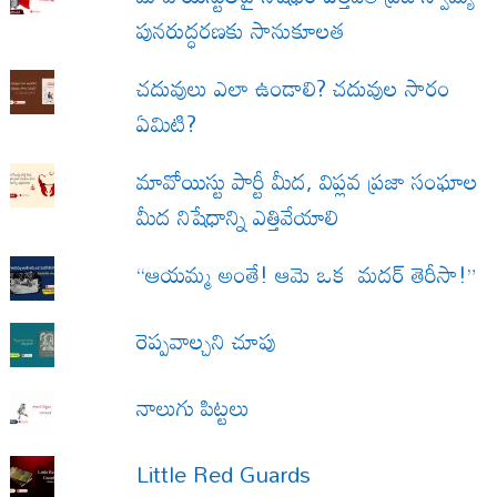
పునరుద్ధరణకు సానుకూలత
చదువులు ఎలా ఉండాలి? చదువుల సారం
ఏమిటి?
మావోయిస్టు పార్టీ మీద, విప్లవ ప్రజా సంఘాల
మీద నిషేధాన్ని ఎత్తివేయాలి
“ఆయమ్మ అంతే! ఆమె ఒక మదర్ తెరీసా!”
రెప్పవాల్చని చూపు
నాలుగు పిట్టలు
Little Red Guards