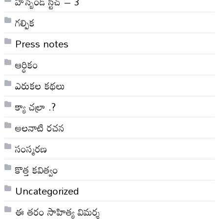
హస్బెండ్ స్టిచ్ – 3
గల్పిక
Press notes
ఆర్ధికం
ఎరుకల కథలు
క్యా చల్రా .?
అలనాటి రచన
సంస్మరణ
కొత్త కవిత్వం
Uncategorized
ఈ తరం సాహిత్య విమర్శ