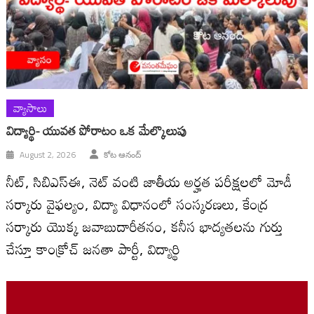
వ్యాసాలు
విద్యార్థి- యువత పోరాటం ఒక మేల్కొలుపు
August 2, 2026
కోట ఆనంద్
నీట్, సిబిఎస్ఈ, నెట్ వంటి జాతీయ అర్హత పరీక్షలలో మోడీ
సర్కారు వైఫల్యం, విద్యా విధానంలో సంస్కరణలు, కేంద్ర
సర్కారు యొక్క జవాబుదారీతనం, కనీస భాద్యతలను గుర్తు
చేస్తూ కాంక్రోచ్ జనతా పార్టీ, విద్యార్థి