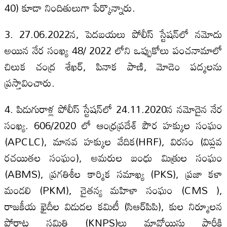
40) కూడా నిందితులుగా పేర్కొన్నారు.
3. 27.06.2022న, పెదబయలు పోలీస్ స్టేషన్‌లో నమోదు
అయిన నేర సంఖ్య 48/ 2022 లోని ఒప్పుకోలు పంచనామాలో
చిలుక చంద్ర శేఖర్, పినాక పాణి, మోడెం పద్మలను
ప్రస్తావించారు.
4. పిడుగురాళ్ల పోలీస్ స్టేషన్‌లో 24.11.2020న నమోదైన నేర
సంఖ్య. 606/2020 లో ఆంధ్రప్రదేశ్ పౌర హక్కుల సంఘం
(APCLC), మానవ హక్కుల వేదిక(HRF), విరసం (విప్లవ
రచయితల సంఘం), అమరుల బంధు మిత్రుల సంఘం
(ABMS), ప్రగతిశీల కార్మిక సమాఖ్య (PKS), ప్రజా కళా
మండలి (PKM), చైతన్య మహిళా సంఘం (CMS ),
రాజకీయ ఖైదీల విడుదల కమిటీ (సిఆర్‌పిపి), కుల నిర్మూలన
పోరాట సమితి (KNPS)లు మావోయిస్టు పార్టీకి