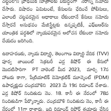
చట్టంలోని ప్రాథమిక సూత్రాలకు విరుద్ధంగా నేరాన్ని నమోదు
చేసారు. విషాదం ఏమిటంటే, కేసులను ఛేదించే పోలీసులు,
ఎలాంటి చట్టపరమైన ఆధారాలు లేకుండానే కేసులు నమోదు
చేస్తారనే అనుభవం మేజిస్ట్రేట్లకు ఉన్నప్పటికీ, ఎఫ్ఐఆర్‌ను
యాంత్రిక పద్ధతిలో న్యాయపరమైన ఆలోచన లేకుండా నమోదు
చేయడం జరిగింది.
ఉదాహరణకు, న్యాయ విద్యార్థి, తెలంగాణ విద్యార్థి వేదిక (TVV)
పూర్వ జాయింట్ సెక్రటరీ ఎడ్ల కిషోర్ ఈ కేసులో
మొదటిసారిగా PT వారెంట్ మీద 2023, మార్చి 17న
హాజరు కాగా, పేట్రియాటిక్ డెమోక్రటిక్ మూవ్మెంట్ (PDM)
ఉపాధ్యక్షుడు చంద్రమౌళిని 2023 మే 19న రిమాండ్ చేశారు.
ఎడ్ల కిషోర్ నిందితుడు నెం. 18. కానీ ఈ నేరంలో 78వ
నిందితుడిగా పేర్కొన్నారు. చంద్రమౌళి నిందితుడు నెం, కానీ ఈ
నేరంలో 11గా రాశారు. ఇది రిమాండ్ రిపోర్ట్ తయారు చేసిన