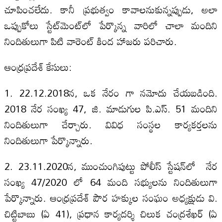
చూపించలేదు. కానీ ప్రభుత్వం కావాలనుకున్నప్పుడు, అలా
ఒప్పుకోలు స్టేట్‌మెంట్‌లో పేర్కొన్న వారిలో చాలా మందిని
నిందితులుగా పిటి వారెంట్ కింద హాజరు పరిచారు.
ఆంధ్రప్రదేశ్ కేసులు:
1. 22.12.2018న, ఒక నేరం గా నమోదు చేయబడింది.
2018 నేర సంఖ్య 47, జి. మాడుగుల పి.ఎస్. 51 మందిని
నిందితులుగా చేర్చారు. వివిధ సంస్థల కార్యకర్తలను
నిందితులుగా పేర్కొన్నారు.
2. 23.11.2020న, ముంచుంగిపుట్టు పోలీస్ స్టేషన్‌లో నేర
సంఖ్య 47/2020 లో 64 మంది సభ్యులను నిందితులుగా
పేర్కొన్నారు. ఆంధ్రప్రదేశ్ పౌర హక్కుల సంఘం అధ్యక్షుడు వి.
చిట్టిబాబు (ఏ 41), ప్రధాన కార్యదర్శి చిలుక చంద్రశేఖర్ (ఏ