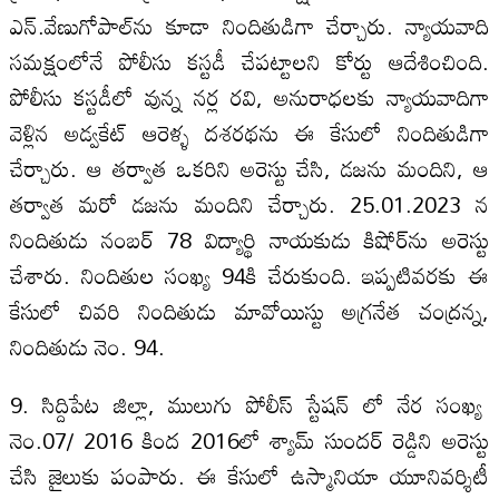
ఎన్.వేణుగోపాల్‌ను కూడా నిందితుడిగా చేర్చారు. న్యాయవాది
సమక్షంలోనే పోలీసు కస్టడీ చేపట్టాలని కోర్టు ఆదేశించింది.
పోలీసు కస్టడీలో వున్న నర్ల రవి, అనురాధలకు న్యాయవాదిగా
వెళ్లిన అడ్వకేట్ ఆరెళ్ళ దశరథను ఈ కేసులో నిందితుడిగా
చేర్చారు. ఆ తర్వాత ఒకరిని అరెస్టు చేసి, డజను మందిని, ఆ
తర్వాత మరో డజను మందిని చేర్చారు. 25.01.2023 న
నిందితుడు నంబర్ 78 విద్యార్థి నాయకుడు కిషోర్‌ను అరెస్టు
చేశారు. నిందితుల సంఖ్య 94కి చేరుకుంది. ఇప్పటివరకు ఈ
కేసులో చివరి నిందితుడు మావోయిస్టు అగ్రనేత చంద్రన్న,
నిందితుడు నెం. 94.
9. సిద్దిపేట జిల్లా, ములుగు పోలీస్ స్టేషన్ లో నేర సంఖ్య
నెం.07/ 2016 కింద 2016లో శ్యామ్ సుందర్ రెడ్డిని అరెస్టు
చేసి జైలుకు పంపారు. ఈ కేసులో ఉస్మానియా యూనివర్శిటీ