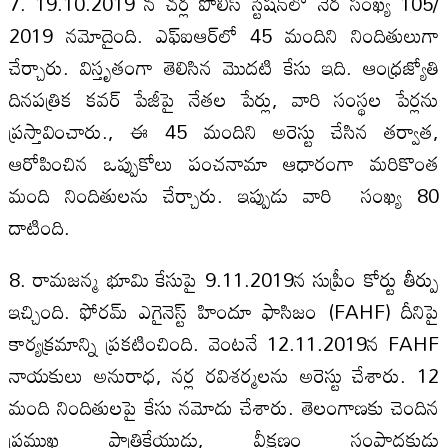
7. 19.10.2019 న చర్ల పోలీస్ స్టేషన్‌లో నేర సంఖ్య 105/
2019 నమోదైంది. ఎఫ్‌ఐఆర్‌లో 45 మందిని నిందితులుగా
చేర్చారు. విస్తృతంగా తెలిసిన మొదటి కేసు ఇది. ఆంధ్రజ్యోతి
దినపత్రిక కవర్ పేజీపై నేతల పేర్లు, వారి సంస్థల పేర్లను
ప్రస్తావించారు., ఈ 45 మందిని అరెస్టు చేసిన తర్వాత,
ఆరోపించిన ఒప్పుకోలు పంచనామా ఆధారంగా మరికొంత
మంది నిందితులను చేర్చారు. ఇప్పుడు వారి సంఖ్య 80
దాటింది.
8. రామజన్మ భూమి కేసుపై 9.11.2019న సుప్రీం కోర్టు తీర్పు
ఇచ్చింది. ఫోరమ్ ఎగైనెస్ట్ హిందూ ఫాసిజం (FAHF) దీనిపై
కార్యక్రమాన్ని ప్రకటించింది. వెంటనే 12.11.2019న FAHF
నాయకులు అనురాధ, నర్ల రవిశర్మలను అరెస్టు చేశారు. 12
మంది నిందితులపై కేసు నమోదు చేశారు. తెలంగాణకు చెందిన
ప్రముఖ పాత్రికేయుడు, వీక్షణం సంపాదకుడు