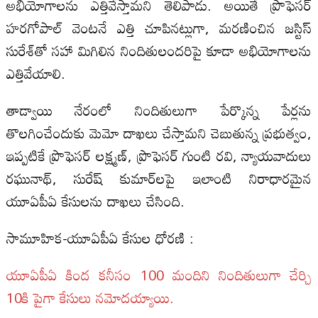
అభియోగాలను ఎత్తివేస్తామని తెలిపాడు. అయితే ప్రొఫెసర్
హరగోపాల్ వెంటనే ఎత్తి చూపినట్లుగా, మరణించిన జస్టిస్
సురేశ్‌తో సహా మిగిలిన నిందితులందరిపై కూడా అభియోగాలను
ఎత్తివేయాలి.
తాడ్వాయి నేరంలో నిందితులుగా పేర్కొన్న పేర్లను
తొలగించేందుకు మెమో దాఖలు చేస్తామని చెబుతున్న ప్రభుత్వం,
ఇప్పటికే ప్రొఫెసర్ లక్ష్మణ్, ప్రొఫెసర్ గుంటి రవి, న్యాయవాదులు
రఘునాథ్, సురేష్ కుమార్‌లపై ఇలాంటి నిరాధారమైన
యూఏపీఏ కేసులను దాఖలు చేసింది.
సామూహిక-యూఏపీఏ కేసుల ధోరణి :
యూఏపీఏ కింద కనీసం 100 మందిని నిందితులుగా చేర్చి
10కి పైగా కేసులు నమోదయ్యాయి.