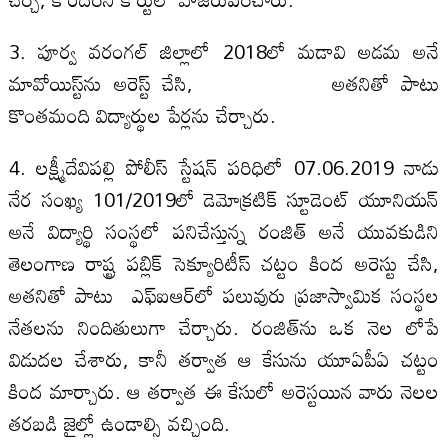
3. పూర్వ వరంగల్ జిల్లాలో 2018లో మడావి అడమ అనే
మావోయిస్ట్‌ను అరెస్ట్‌ చేసి, అతనితో పాటు
కొంతమంది విద్యార్థుల పేర్లను చేర్చారు.
4. లక్ష్మీదేవిపల్లి పోలీస్ స్టేషన్ పరిధిలో 07.06.2019 నాడు
నేర సంఖ్య 101/2019లో డెమోక్రటిక్ స్టూడెంట్ యూనియన్
అనే విద్యార్థి సంస్థలో పనిచేస్తున్న రంజిత్ అనే యువకుడిని
తెలంగాణ రాష్ట్ర పబ్లిక్ సెక్యూరిటీస్ చట్టం కింద అరెస్టు చేసి,
అతనితో పాటు ఎఫ్‌ఐఆర్‌లో పలువురు ప్రజాస్వామిక సంస్థల
నేతలను నిందితులుగా చేర్చారు. రంజిత్‌ను ఒక నెల లోపే
విడుదల చేశారు, కానీ తర్వాత ఆ కేసును యూఏపీఏ చట్టం
కింద మార్చారు. ఆ తర్వాత ఈ కేసులో అరెస్టయిన వారు నెలల
తరబడి జైల్లో ఉండాల్సి వచ్చింది.