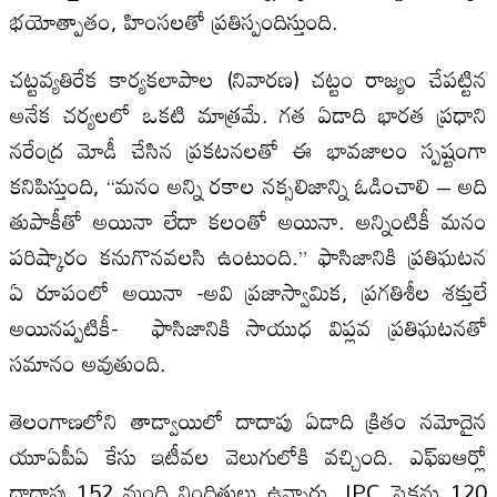
భయోత్పాతం, హింసలతో ప్రతిస్పందిస్తుంది.
చట్టవ్యతిరేక కార్యకలాపాల (నివారణ) చట్టం రాజ్యం చేపట్టిన
అనేక చర్యలలో ఒకటి మాత్రమే. గత ఏడాది భారత ప్రధాని
నరేంద్ర మోడీ చేసిన ప్రకటనలతో ఈ భావజాలం స్పష్టంగా
కనిపిస్తుంది, “మనం అన్ని రకాల నక్సలిజాన్ని ఓడించాలి – అది
తుపాకీతో అయినా లేదా కలంతో అయినా. అన్నింటికీ మనం
పరిష్కారం కనుగొనవలసి ఉంటుంది.” ఫాసిజానికి ప్రతిఘటన
ఏ రూపంలో అయినా -అవి ప్రజాస్వామిక, ప్రగతిశీల శక్తులే
అయినప్పటికీ- ఫాసిజానికి సాయుధ విప్లవ ప్రతిఘటనతో
సమానం అవుతుంది.
తెలంగాణలోని తాడ్వాయిలో దాదాపు ఏడాది క్రితం నమోదైన
యూఏపీఏ కేసు ఇటీవల వెలుగులోకి వచ్చింది. ఎఫ్ఐఆర్లో
దాదాపు 152 మంది నిందితులు ఉన్నారు. IPC సెక్షన్లు 120