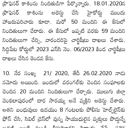
ప్రొఫెసర్‌ కాశింను నిందితుడిగా పేర్కొన్నారు. 18.01.2020న
ప్రొఫెసర్‌ కాశింను అరెస్టు చేసి హైకోర్టు ముందు
హాజరుపరిచారు కూడా. మరో 50 మందిని ఈ కేసులో
నిందితులుగా చేరారు. ఈ కేసులో ఇప్పటి వరకు 59 మందిని
నిందితులుగా చేర్చి, వారందరిపై చార్జిషీటు దాఖలు చేశారు.
సిద్దిపేట కోర్టులో 2023 ఎస్‌సి నెం. 06/2023 కింద చార్జిషీటు
దాఖలు చేసిన రెండవ కేసు.
10. నేర సంఖ్య 21/ 2020, తేదీ 26.02.2020 నాడు
నమోదు అయింది. ఇందులో వరంగల్‌కు చెందిన సంఘాలకు
చెందిన 20 మందిని నిందితులుగా చేర్చారు. ములుగు జిల్లా
వెంకటాపురంలో దార సారయ్య అనే వ్యక్తిని అరెస్టు చేశారు.
అతని బంధువులు ఉదయం 8 గంటలకు పోలీసు హెల్ప్‌‌లైన్‌కు
ఫోన్ చేసి, సివిల్ డ్రెస్‌లో వున్న సాయుధులైన వ్యక్తులు పొద్దున్నే
అతణ్ణి ఇంటి నుండి తీసుకెళ్లారని ఫిర్యాదు చేస్తే, సరైన