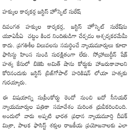
హక్కుల కార్యకర్త జస్టిస్ హోస్బెట్ సురేష్‌
దివంగత హక్కుల కార్యకర్త, జస్టిస్ హోస్బెట్ సురేష్‌ను
యూఏపీఏ చట్టం కింద నిందితుడిగా చేర్చడం ఆశ్చర్యకరమేమీ
కాదు. ప్రగతిశీల విలువలను సమర్థించే న్యాయమూర్తులు కూడా
ఫాసిస్టు హింస నుండి సురక్షితంగా లేరు. సోహ్రాబుద్దీన్ షేక్
హత్య కేసులో బిజెపి అమిత్ షాను కోర్టుకు హాజరుకావాలని
కోరినందుకు జస్టిస్ బ్రిజ్‌గోపాల్ హరికిషన్ లోయా హత్యకు
గురయ్యారు.
ఈ విషయాన్ని సుప్రీంకోర్టు రెండో నుంచి ఐదో సీనియర్
న్యాయమూర్తుల పత్రికా సమావేశం మరింత ధ్రువీకరించింది.
అందులో వారు అప్పటి భారత ప్రధాన న్యాయమూర్తి దీపక్
మిశ్రా, పాలక ఫాసిస్ట్ శక్తుల రాజకీయ ప్రయోజనాలకు ఎలా