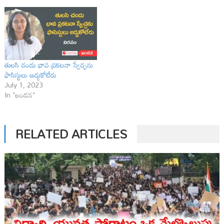
తులసి చందు భావ ప్రకటనా స్వేచ్ఛను
ఫాసిస్టులు అడ్డుకోలేరు
July 1, 2023
In "ఖండన"
RELATED ARTICLES