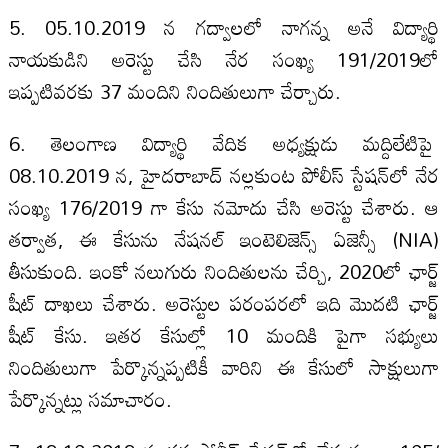
5. 05.10.2019 న గద్వాలలో నాగన్న అనే విద్యార్థి
నాయకుడిని అరెస్టు చేసి నేర సంఖ్య 191/2019లో
ఇప్పటివరకు 37 మందిని నిందితులుగా చేర్చారు.
6. తెలంగాణ విద్యార్థి వేదిక అధ్యక్షుడు మద్దిలేటిపై
08.10.2019 న, హైదరాబాద్ నల్లకుంట పోలీస్ స్టేషన్‌లో నేర
సంఖ్య 176/2019 గా కేసు నమోదు చేసి అరెస్టు చేశారు. ఆ
తర్వాత, ఈ కేసును నేషనల్ ఇంటెలిజెన్స్ ఏజెన్సీ (NIA)
తీసుకుంది. ఇంకో నలుగురు నిందితులను చేర్చి, 2020లో ఛార్జ్
షీట్ దాఖలు చేశారు. అరెస్టుల పరంపరలో ఇది మొదటి ఛార్జ్
షీట్ కేసు. ఇతర కేసుల్లో 10 మందికి పైగా సభ్యులు
నిందితులుగా పేర్కొన్నప్పటికీ వారిని ఈ కేసులో సాక్షులుగా
పేర్కొన్నట్లు సమాచారం.