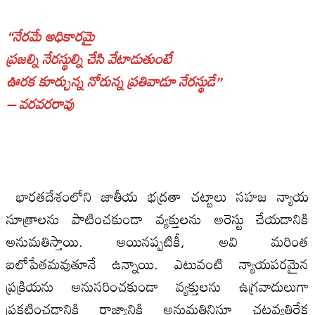
“నేరమే అధికారమై
ప్రజల్ని నేరస్థుల్ని చేసి వేటాడుతుంటే
ఊరక కూర్చున్న నోరున్న ప్రతివాడూ నేరస్థుడే”
– వరవరరావు
భారతదేశంలోని జాతీయ భద్రతా చట్టాలు సహజ న్యాయ
సూత్రాలను పాటించకుండా వ్యక్తులను అరెస్టు చేయడానికి
అనుమతిస్తాయి. అయినప్పటికీ, అవి మరింత
బలోపేతమవుతూనే ఉన్నాయి. ఎటువంటి న్యాయపరమైన
ప్రక్రియను అనుసరించకుండా వ్యక్తులను ఉగ్రవాదులుగా
ప్రకటించడానికి రాజ్యానికి అనుమతినిస్తూ చట్టవ్యతిరేక