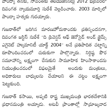
పాండ్యా తనకు, సావంత్‌కు తెలియజేసినట్లు 2012 ఫిబ్రవరిలో
దివంగత న్యాయమూర్తి సురేశ్ వెల్లడించారు. 2003 మార్చిలో
పాండ్యా హత్యకు గురయ్యారు.
గుజరాత్‌లో జరిగిన మారణహోమకాండకు ప్రతిస్పందనగా,
దివంగత జస్టిస్ సురేశ్ “ది ప్రివెన్షన్ ఆఫ్ జెనోసైడ్ అండ్ క్రైమ్స్
ఎగైనెట్ హ్యుమానిటీ యాక్ట్ 2004” అనే ప్రతిపాదిత చట్టాన్ని
రూపొందించడంలో చురుకుగా పాల్గొన్నారు. నిర్దిష్ట పౌర
సమూహాన్ని లక్ష్యంగా చేసుకుని సామూహిక హింసాకాండను
నియంత్రించడంలో విఫలమైతే అందుకు మంత్రులు,
అధికారులు బాధ్యులను చేయాలని ఈ చట్టం లక్ష్యంగా
పెట్టుకుంది.
గుజరాత్ కసాయి, అప్పటి రాష్ట్ర ముఖ్యమంత్రి భారతదేశానికి
ప్రధానమంత్రి అయ్యాడు. అటవీ ప్రాంతాల్లో సామ్రాజ్యవాద