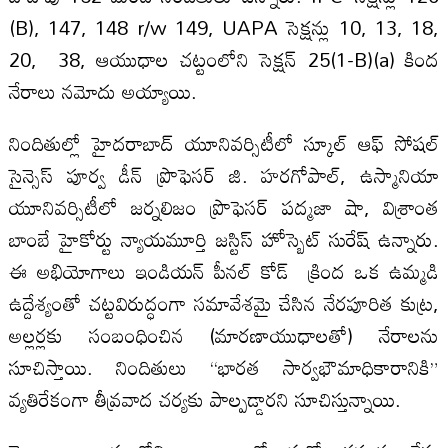
(B), 147, 148 r/w 149, UAPA సెక్షన్లు 10, 13, 18,
20, 38, ఆయుధాల చట్టంలోని సెక్షన్ 25(1-B)(a) కింద
నేరాలు నమోదు అయ్యాయి.
నిందితుల్లో హైదరాబాద్ యూనివర్సిటీలో స్కూల్ ఆఫ్ సోషల్
సైన్సెస్ పూర్వ డీన్ ప్రొఫెసర్ జి. హరగోపాల్, ఉస్మానియా
యూనివర్సిటీలో జర్నలిజం ప్రొఫెసర్ పద్మజా షా, విశ్రాంత
బాంబే హైకోర్టు న్యాయమూర్తి జస్టిస్ హోస్బెట్ సురేష్ ఉన్నారు.
ఈ అభియోగాలు ఇండియన్ పీనల్ కోడ్ క్రింద ఒక ఉమ్మడి
ఉద్దేశ్యంతో చట్టవిరుద్ధంగా సమావేశమై చేసిన నేరపూరిత కుట్ర,
అల్లర్లకు సంబంధించిన (మారణాయుధాలతో) నేరాలను
సూచిస్తాయి. నిందితులు “భారత సార్వభౌమాధికారానికి”
వ్యతిరేకంగా తీవ్రవాద చర్యకు పాల్పడ్డారని సూచిస్తున్నాయి.