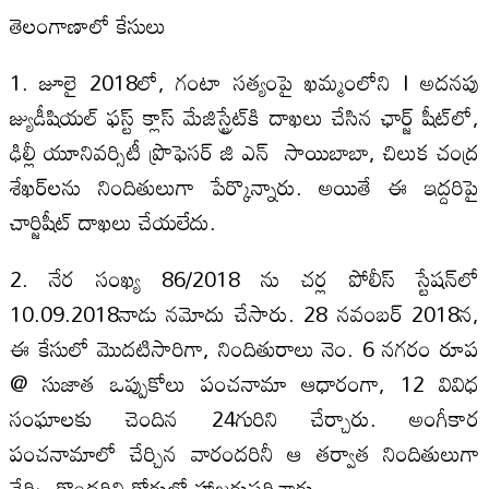
తెలంగాణాలో కేసులు
1. జూలై 2018లో, గంటా సత్యంపై ఖమ్మంలోని I అదనపు
జ్యుడీషియల్ ఫస్ట్ క్లాస్ మేజిస్ట్రేట్‌కి దాఖలు చేసిన ఛార్జ్ షీట్‌లో,
ఢిల్లీ యూనివర్సిటీ ప్రొఫెసర్ జి ఎన్ సాయిబాబా, చిలుక చంద్ర
శేఖర్‌లను నిందితులుగా పేర్కొన్నారు. అయితే ఈ ఇద్దరిపై
చార్జిషీట్ దాఖలు చేయలేదు.
2. నేర సంఖ్య 86/2018 ను చర్ల పోలీస్ స్టేషన్‌లో
10.09.2018నాడు నమోదు చేసారు. 28 నవంబర్ 2018న,
ఈ కేసులో మొదటిసారిగా, నిందితురాలు నెం. 6 నగరం రూప
@ సుజాత ఒప్పుకోలు పంచనామా ఆధారంగా, 12 వివిధ
సంఘాలకు చెందిన 24గురిని చేర్చారు. అంగీకార
పంచనామాలో చేర్చిన వారందరినీ ఆ తర్వాత నిందితులుగా
చేర్చి, కొందరిని కోర్టులో హాజరుపరిచారు.