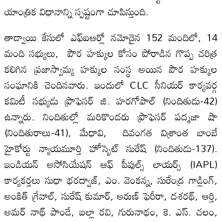
యాంత్రిక విధానాన్ని స్పష్టంగా చూపిస్తుంది.
తాడ్వాయి కేసులో ఎఫ్ఐఆర్లో నమోదైన 152 మందిలో, 14
మంది సభ్యులు, పౌర హక్కుల కోసం పోరాడిన గొప్ప చరిత్ర
కలిగిన ప్రజాస్వామ్య హక్కుల సంస్థ అయిన పౌర హక్కుల
సంఘానికి చెందినవారు. ఇందులో CLC సీనియర్ కార్యవర్గ
కమిటీ సభ్యుడు ప్రొఫెసర్ జి. హరగోపాల్ (నిందితుడు-42)
ఉన్నారు. నిందితుల్లో మరికొందరు ప్రొఫెసర్ పద్మజా షా
(నిందితురాలు-41), మేధావి, దివంగత విశ్రాంత బాంబే
హైకోర్టు న్యాయమూర్తి హోస్బెట్ సురేష్ (నిందితుడు-137).
ఇండియన్ అసోసియేషన్ ఆఫ్ పీపుల్స్ లాయర్స్ (IAPL)
కార్యకర్తలు సుధా భరద్వాజ్, ఎం. వెంకన్న, సురేంద్ర గాడ్లింగ్,
అంకిత్ గ్రేవాల్, సురేష్ కుమార్, అరుణ్ ఫెరీరా, దశరథ్, ఆర్తి,
అమర్ నాథ్ పాండే, బల్లా రవి, గురునాథం, కె. ఎస్. చలం,