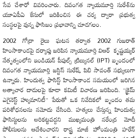
సేవ చేశారో వివరించారు. దివంగత న్యాయమూర్తి సురేశ్‌ను
యూఏపీఏ కేసులో ఇరికించిన ఈ చర్య ద్వారా ప్రభుత్వ
సంస్థలపై వున్న ఫాసిజం ప్రభావాన్ని చూడగలం.
2002 గోద్రా రైలు ఘటన తర్వాత 2002 గుజరాత్
హింసాకాండపై దర్యాప్తు జరిపిన న్యాయమూర్తి విఆర్ కృష్ణయ్యర్
నేతృత్వంలోని ఇండియన్ పీపుల్స్ ట్రిబ్యునల్ (IPT) బృందంలో
దివంగత న్యాయమూర్తి జస్టిస్ సురేష్, పిబి సావంత్ సభ్యులుగా
ఉన్నారు. హిందుత్వ ఫాసిస్ట్ హింసాకాండ సమయంలో జరిగిన
అత్యాచార దాడులపై కూడా కమిటీ విచారణ జరిపింది. “క్రైమ్
ఎగైనెస్ట్ హ్యుమానిటీ” పేరుతో ఒక నివేదికలో బృందం తమ
పరిశోధనలను నమోదు చేసింది. హత్యలు చేస్తున్న హిందుత్వ
ఫాసిస్టులను అరికట్టవద్దని ముఖ్యమంత్రి నరేంద్ర మోదీ
పోలీసులను ఆదేశించారని రాష్ట్ర మాజీ హోంమంత్రి హరేన్