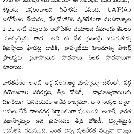
శిక్షలను విస్తరించాలని సిఫారసు చేసింది. UA(P)Aని
బలోపేతం చేయడం, దేశద్రోహానికి వ్యతిరేకంగా వలసరాజ్యాల
కాలం నాటి చట్టాలను బలోపేతం చేయాలనే డిమాండ్లు కేవలం
యాదృచ్ఛికం కాదు. అవి ఈ దేశ ప్రజలపై జరుగుతున్న
తీవ్రస్థాయి ఫాసిస్టు దాడికి, బ్రాహ్మణీయ హిందూత్వ ఫాసిస్ట్
ప్రాజెక్టుకు ప్రజాస్వామిక సాధనాలు కీలక సాధనాలుగా
మారాయి.
భారతదేశం లాంటి అర్ధ-వలస,అర్ధ-భూస్వామ్య దేశంలో, వర్గ
ప్రయోజనాల పరిరక్షణ, తీవ్ర దోపిడీ, సామ్రాజ్యవాదులకు
దళారీలుగా పనిచేయడం అనేది రాజ్యమూ, దాని సంస్థల ద్వారా
అమలు చేసే పాలకవర్గ సిద్ధాంతంగా వుంటుంది. అలాగే, భారత
ప్రజాస్వామ్యం అనే ప్రహసనం తీవ్ర దోపిడీ, విస్తృతమైన
అవినీతిపై నడుస్తుంది. ఎంత చిన్న వ్యతిరేకత వచ్చినా రాజ్యం