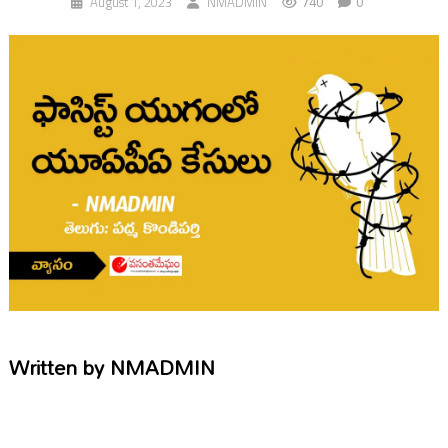
740
0
August 1, 2023
NMADMIN
Written by
NMADMIN