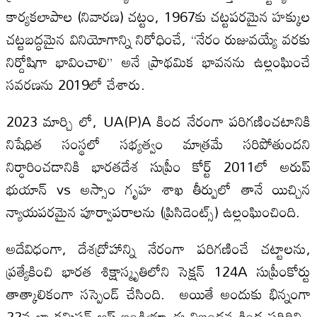
కార్యకలాపాల (నివారణ) చట్టం, 1967కు చట్టపరమైన హక్కుల
చట్టబద్ధమైన వినియోగాన్ని నిరోధించే, “నేరం రుజువయ్యే వరకు
నిర్దోషిగా భావించాలి” అనే ప్రాథమిక భావనను ఉల్లంఘించే
సవరణను 2019లో చేశారు.
2023 మార్చి లో, UA(P)A కింద నేరంగా పరిగణించటానికి
నిషేధిత సంస్థలో సభ్యత్వం మాత్రమే సరిపోతుందని
నిర్ధారించడానికి భారతదేశ సుప్రీం కోర్ట్ 2011లో అరుప్
భుయాన్ vs అస్సాం గృహ శాఖ తీర్పులో తానే యిచ్చిన
న్యాయపరమైన పూర్వాపరాలను (ప్రిసిడెంట్స్) ఉల్లంఘించింది.
అదేవిధంగా, దేశద్రోహాన్ని నేరంగా పరిగణించే చట్టాలను,
ప్రత్యేకించి భారత శిక్షాస్మృతిలోని సెక్షన్ 124A సుప్రీంకోర్టు
తాత్కాలికంగా సస్పెండ్ చేసింది. అయితే అందుకు భిన్నంగా
22వ లా కమిషన్ ఆఫ్ ఇండియా ఈ నిబంధన కింద పరిధిని,