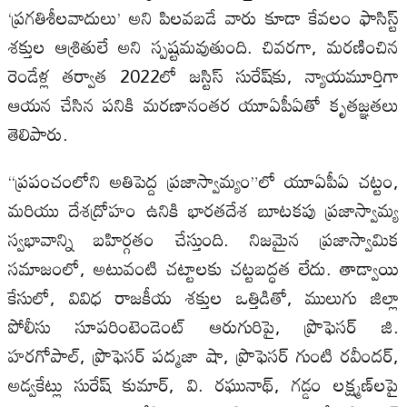
‘ప్రగతిశీలవాదులు’ అని పిలవబడే వారు కూడా కేవలం ఫాసిస్ట్
శక్తుల ఆశ్రితులే అని స్పష్టమవుతుంది. చివరగా, మరణించిన
రెండేళ్ల తర్వాత 2022లో జస్టిస్ సురేష్‌కు, న్యాయమూర్తిగా
ఆయన చేసిన పనికి మరణానంతర యూఏపీఏతో కృతజ్ఞతలు
తెలిపారు.
“ప్రపంచంలోని అతిపెద్ద ప్రజాస్వామ్యం”లో యూఏపీఏ చట్టం,
మరియు దేశద్రోహం ఉనికి భారతదేశ బూటకపు ప్రజాస్వామ్య
స్వభావాన్ని బహిర్గతం చేస్తుంది. నిజమైన ప్రజాస్వామిక
సమాజంలో, అటువంటి చట్టాలకు చట్టబద్ధత లేదు. తాడ్వాయి
కేసులో, వివిధ రాజకీయ శక్తుల ఒత్తిడితో, ములుగు జిల్లా
పోలీసు సూపరింటెండెంట్ ఆరుగురిపై, ప్రొఫెసర్ జి.
హరగోపాల్, ప్రొఫెసర్ పద్మజా షా, ప్రొఫెసర్ గుంటి రవీందర్,
అడ్వకేట్లు సురేష్ కుమార్, వి. రఘునాథ్, గడ్డం లక్ష్మణ్‌లపై