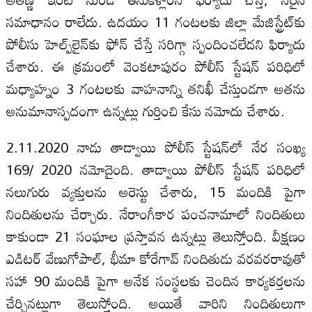
సమాధానం రాలేదు. ఉదయం 11 గంటలకు జిల్లా మేజిస్ట్రేట్‌కు
పోలీసు హెల్ప్‌లైన్‌కు ఫోన్ చేస్తే సరిగ్గా స్పందించలేదని ఫిర్యాదు
చేశారు. ఈ క్రమంలో వెంకటాపురం పోలీస్ స్టేషన్ పరిధిలో
మధ్యాహ్నం 3 గంటలకు వాహనాన్ని తనిఖీ చేస్తుండగా అతను
అనుమానాస్పదంగా ఉన్నట్లు గుర్తించి కేసు నమోదు చేశారు.
2.11.2020 నాడు తాడ్వాయి పోలీస్ స్టేషన్‌లో నేర సంఖ్య
169/ 2020 నమోదైంది. తాడ్వాయి పోలీస్ స్టేషన్ పరిధిలో
నలుగురు వ్యక్తులను అరెస్టు చేశారు, 15 మందికి పైగా
నిందితులను చేర్చారు. నేరాంగీకార పంచనామాలో నిందితులు
కాకుండా 21 సంఘాల ప్రస్తావన ఉన్నట్లు తెలుస్తోంది. వీక్షణం
ఎడిటర్ వేణుగోపాల్, భీమా కోరేగావ్ నిందితుడు వరవరరావుతో
సహా 90 మందికి పైగా అనేక సంస్థలకు చెందిన కార్యకర్తలను
చేర్చినట్లుగా తెలుస్తోంది. అయితే వారిని నిందితులుగా