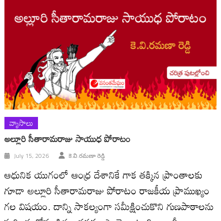
వ్యాసాలు
అల్లూరి సీతారామరాజు సాయుధ పోరాటం
July 15, 2026
కె.వి.రమణా రెడ్డి
ఆధునిక యుగంలో ఆంధ్ర దేశానికే గాక తక్కిన ప్రాంతాలకు
గూడా అల్లూరి సీతారామరాజు పోరాటం రాజకీయ ప్రాముఖ్యం
గల విషయం. దాన్ని సాకల్యంగా సమీక్షించుకొని గుణపాఠాలను