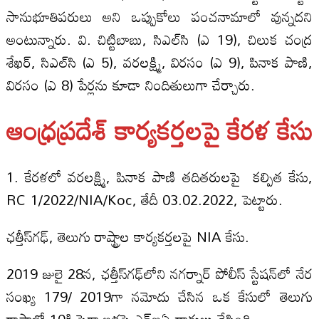
సానుభూతిపరులు అని ఒప్పుకోలు పంచనామాలో వున్నదని
అంటున్నారు. వి. చిట్టిబాబు, సిఎల్‌సి (ఎ 19), చిలుక చంద్ర
శేఖర్, సిఎల్‌సి (ఎ 5), వరలక్ష్మి, విరసం (ఎ 9), పినాక పాణి,
విరసం (ఎ 8) పేర్లను కూడా నిందితులుగా చేర్చారు.
ఆంధ్రప్రదేశ్ కార్యకర్తలపై కేరళ కేసు
1. కేరళలో వరలక్ష్మి, పినాక పాణి తదితరులపై కల్పిత కేసు,
RC 1/2022/NIA/Koc, తేదీ 03.02.2022, పెట్టారు.
ఛత్తీస్‌గఢ్, తెలుగు రాష్ట్రాల కార్యకర్తలపై NIA కేసు.
2019 జులై 28న, ఛత్తీస్‌గఢ్‌లోని నగర్నార్ పోలీస్ స్టేషన్‌లో నేర
సంఖ్య 179/ 2019గా నమోదు చేసిన ఒక కేసులో తెలుగు
రాష్ట్రాల్లో 10కి పైగా ఇళ్లపై ఎన్ఐఏ దాడులు చేసింది.