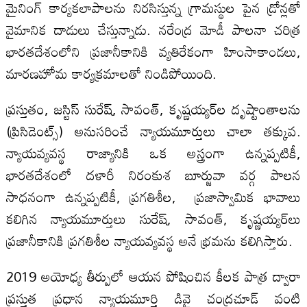
మైనింగ్ కార్యకలాపాలను నిరసిస్తున్న గ్రామస్థుల పైన డ్రోన్లతో
వైమానిక దాడులు చేస్తున్నాడు. నరేంద్ర మోడీ పాలనా చరిత్ర
భారతదేశంలోని ప్రజానీకానికి వ్యతిరేకంగా హింసాకాండలు,
మారణహోమ కార్యక్రమాలతో నిండిపోయింది.
ప్రస్తుతం, జస్టిస్ సురేష్, సావంత్, కృష్ణయ్యర్‌ల దృష్టాంతాలను
(ప్రిసిడెంట్స్) అనుసరించే న్యాయమూర్తులు చాలా తక్కువ.
న్యాయవ్యవస్థ రాజ్యానికి ఒక అస్త్రంగా ఉన్నప్పటికీ,
భారతదేశంలో దళారీ నిరంకుశ బూర్జువా వర్గ పాలన
సాధనంగా ఉన్నప్పటికీ, ప్రగతిశీల, ప్రజాస్వామిక భావాలు
కలిగిన న్యాయమూర్తులు సురేష్, సావంత్, కృష్ణయ్యర్‌లు
ప్రజానీకానికి ప్రగతిశీల న్యాయవ్యవస్థ అనే భ్రమను కలిగిస్తారు.
2019 అయోధ్య తీర్పులో ఆయన పోషించిన కీలక పాత్ర ద్వారా
ప్రస్తుత ప్రధాన న్యాయమూర్తి డివై చంద్రచూడ్ వంటి