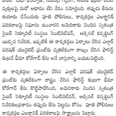
వ్యక్తులపై మరో ఆధారం లేని నేరం నమోదైంది. తప్పుడు కేసును
తయారు చేసేందుకు పూణె పోలీసులు, కార్యకర్తల ఎలక్ట్రానిక్
పరికరాలపై నిఘాను ఉంచారని అమెరికాకు చెందిన స్వతంత్ర
సైబర్‌ సెక్యూరిటీ సంస్థలు సెంటినెల్‌వన్, ఆర్సెనల్ కన్సల్టింగ్
యిచ్చిన నివేదిక, ఇప్పటికే ఈ కార్యకర్తలు ఏర్పాటు చేసిన ఎల్గార్
పరిషత్ యునైటెడ్ ఫ్రంట్‌కు వ్యతిరేకంగా రాజ్యం చేసిన ఫాసిస్ట్
కుట్రనే భీమా కోరేగావ్ కేసు అనే వాస్తవాన్ని బయటపెట్టింది.
ఈ కార్యకర్తలు ఏర్పాటు చేసిన ఎల్గార్ పరిషత్ యునైటెడ్
ఫ్రంట్‌కు వ్యతిరేకంగా రాష్ట్రం చేసిన ఫాసిస్ట్ కుట్రగా భీమా
కోరేగావ్ కేసు కొట్టిపారేసింది, అమెరికాకు చెందిన స్వతంత్ర
సైబర్‌ సెక్యూరిటీ సంస్థలు సెంటినెల్‌వన్, ఆర్సెనల్ కన్సల్టింగ్
నివేదికలప్రకారం తప్పుడు కేసు పెట్టడం కోసం పూణె పోలీసులు
కార్యకర్తల ఎలక్ట్రానిక్ పరికరాలపై సాక్ష్యాలను పెట్టారు.