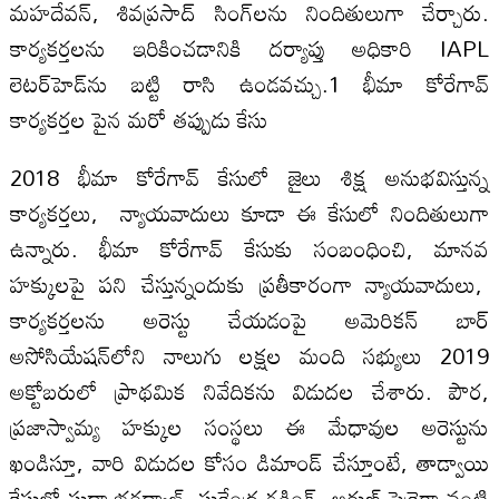
మహదేవన్, శివప్రసాద్ సింగ్‌లను నిందితులుగా చేర్చారు.
కార్యకర్తలను ఇరికించడానికి దర్యాప్తు అధికారి IAPL
లెటర్‌హెడ్‌ను బట్టి రాసి ఉండవచ్చు.1 భీమా కోరేగావ్
కార్యకర్తల పైన మరో తప్పుడు కేసు
2018 భీమా కోరేగావ్ కేసులో జైలు శిక్ష అనుభవిస్తున్న
కార్యకర్తలు, న్యాయవాదులు కూడా ఈ కేసులో నిందితులుగా
ఉన్నారు. భీమా కోరేగావ్‌ కేసుకు సంబంధించి, మానవ
హక్కులపై పని చేస్తున్నందుకు ప్రతీకారంగా న్యాయవాదులు,
కార్యకర్తలను అరెస్టు చేయడంపై అమెరికన్ బార్
అసోసియేషన్‌లోని నాలుగు లక్షల మంది సభ్యులు 2019
అక్టోబరులో ప్రాథమిక నివేదికను విడుదల చేశారు. పౌర,
ప్రజాస్వామ్య హక్కుల సంస్థలు ఈ మేధావుల అరెస్టును
ఖండిస్తూ, వారి విడుదల కోసం డిమాండ్ చేస్తూంటే, తాడ్వాయి
కేసులో సుధా భరద్వాజ్, సురేంద్ర గడ్లింగ్, అరుణ్ ఫెర్రెరా వంటి