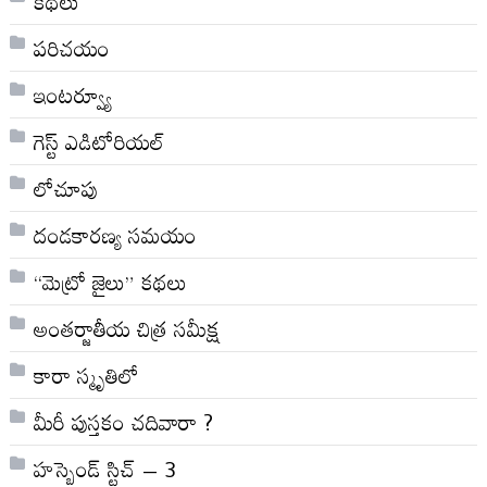
కథలు
పరిచయం
ఇంటర్వ్యూ
గెస్ట్ ఎడిటోరియల్
లోచూపు
దండకారణ్య సమయం
“మెట్రో జైలు” కథలు
అంతర్జాతీయ చిత్ర సమీక్ష
కారా స్మృతిలో
మీరీ పుస్తకం చదివారా ?
హస్బెండ్ స్టిచ్ – 3