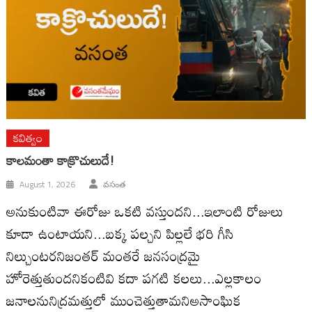
కవిత్వం
కాలమంతా కాక్రొచులుదే!
August 1, 2026
వసంత
అనుకుంటివా ఈరోజు ఒకటి వస్తుందని...ఇలాంటి రోజులు
కూడా ఉంటాయని...బక్క పల్చని పిల్లలే భరి గీసి
నిల్చుంటరనిజంతర్ మంతరే జనసంద్రమై
హోరెత్తుతుందనికంటివి కదా పగటి కలలు...ఎల్లకాలం
జనాలనునిద్రమత్తులో ముంచెత్తుతామనిఅసాంఘిక