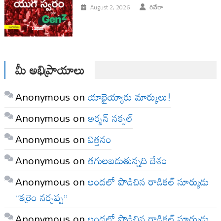
August 2, 2026
రివేరా
మీ అభిప్రాయాలు
Anonymous
on
యాభైయ్యారు మార్కులు!
Anonymous
on
అర్బన్ నక్సల్
Anonymous
on
విత్తనం
Anonymous
on
తగులబడుతున్నది దేశం
Anonymous
on
లందలో పొడిచిన రాడికల్ సూర్యుడు
“కర్రెం నర్సప్ప”
Anonymous
on
లందలో పొడిచిన రాడికల్ సూర్యుడు