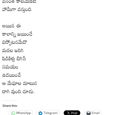
వసంత కాలమొకటి
హామీగా వస్తుంది
అయిన ఈ
కాలాన్ని జయించే
విస్పోటనమేదొ
మరల జరిగి
పిడికిళ్లు బిగిసే
సమయం
ఉదయించే
ఆ మేఘాల మాటున
దాగి వుంది చూడు.
Share this:
WhatsApp
Telegram
Email