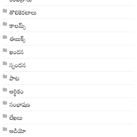
తొలికెరటాలు
కాలమ్స్
ఈబుక్స్
ఖండన
స్పందన
పాట
ఆర్థికం
సంభాషణ
లేఖలు
ఆడియో