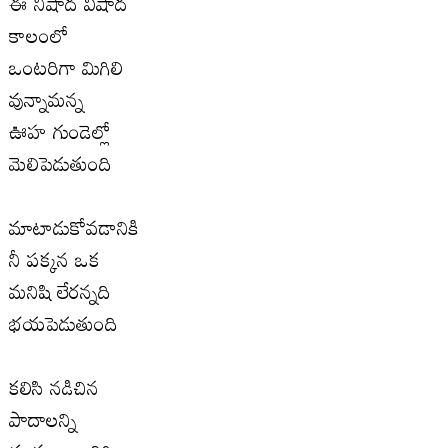
ఈ నిషాద విషాద
కాలంలో
ఒంటరిగా మిగిలి
వున్నామన్న
ఊహ గుండెల్లో
మెలిపెడుతుంది
మాటాడుకోవడానికి
నీ పక్కన ఒక
మనిషి లేరన్నది
భయపెడుతుంది
కలిసి నడిచిన
పాదాలన్ని