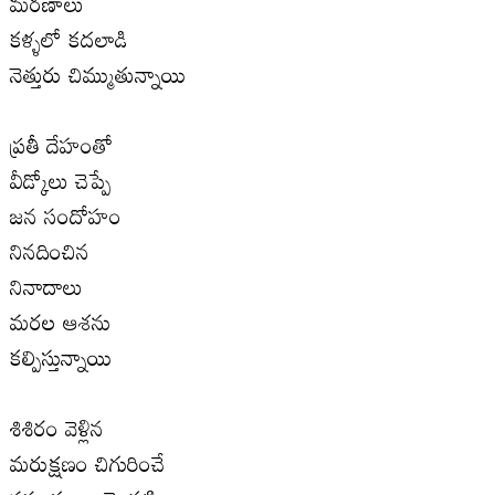
మరణాలు
కళ్ళలో కదలాడి
నెత్తురు చిమ్ముతున్నాయి
ప్రతీ దేహంతో
వీడ్కోలు చెప్పే
జన సందోహం
నినదించిన
నినాదాలు
మరల ఆశను
కల్పిస్తున్నాయి
శిశిరం వెళ్లిన
మరుక్షణం చిగురించే