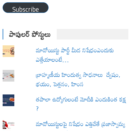
Subscribe
పాపులర్ పోస్టులు
మావోయిస్టు పార్టీ మీద నిషేధంఎందుకు
ఎత్తేయాలంటే…
బ్రాహ్మణీయ హిందుత్వ సాధనాలు ద్వేషం,
భయం, పెత్తనం, హింస
త‌పాలా ఉద్యోగులంటే మోదీకి ఎందుకింత కక్ష
?
మావోయిస్టులపై నిషేధం ఎత్తివేతే ప్రజాస్వామ్య