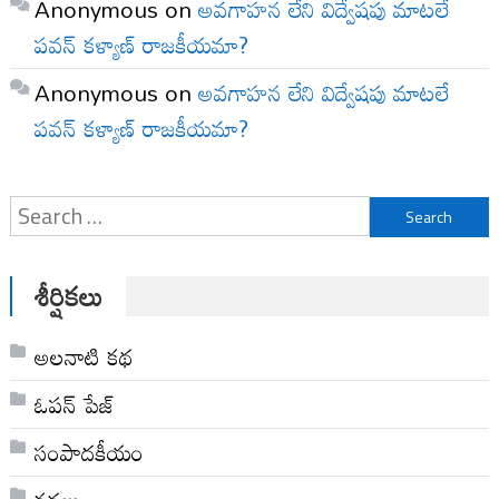
Anonymous
on
అవగాహన లేని విద్వేషపు మాటలే
పవన్ కళ్యాణ్ రాజకీయమా?
Anonymous
on
అవగాహన లేని విద్వేషపు మాటలే
పవన్ కళ్యాణ్ రాజకీయమా?
Search
for:
శీర్షికలు
అల‌నాటి క‌థ‌
ఓపన్ పేజ్
సంపాదకీయం