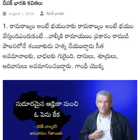
దీపక్ భారతి కవితలు
August 1, 2026
దీపక్ భారతి
1. రామరాజ్యం అంటే భయంనాకు రామరాజ్యం అంటే భయం
వేస్తుందిఎందుకంటే...వాల్మీకి రామాయణం ప్రకారం రాముడి
పాలనలోనే శంబూకుడు హత్య చేయబడ్డాడు సీత
అవమానాలకు, బాధలకు గురైంది. దాసులు, శూద్రులు,
ఆదివాసులు అవమానించబడ్డారు. గాంధీ యొక్క