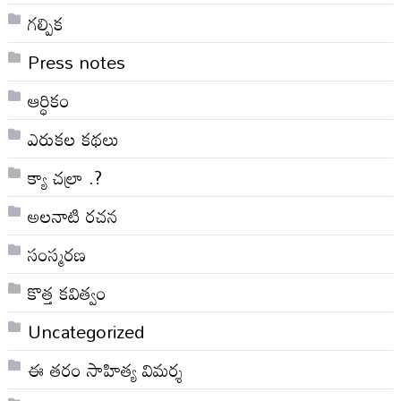
గల్పిక
Press notes
ఆర్ధికం
ఎరుకల కథలు
క్యా చల్రా .?
అలనాటి రచన
సంస్మరణ
కొత్త కవిత్వం
Uncategorized
ఈ తరం సాహిత్య విమర్శ