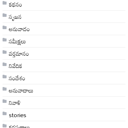
కథనం
సృజన
అనువాదం
సమీక్షలు
వర్తమానం
నివేదిక
సందేశం
అనువాదాలు
నివాళి
stories
కరపత్రాలు