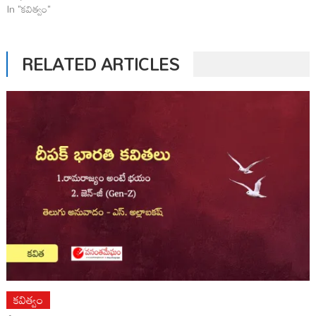
In "కవిత్వం"
RELATED ARTICLES
కవిత్వం