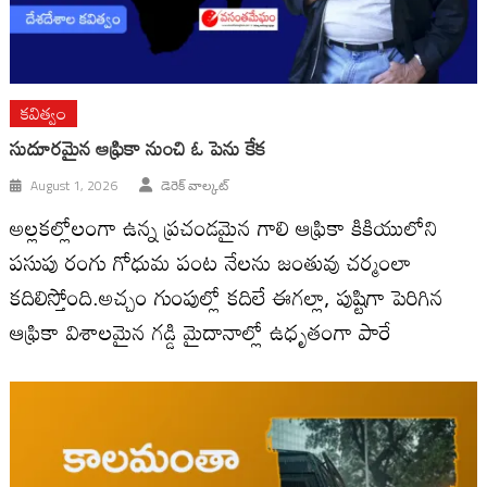
కవిత్వం
సుదూరమైన ఆఫ్రికా నుంచి ఓ పెను కేక
August 1, 2026
డెరెక్ వాల్కట్
అల్లకల్లోలంగా ఉన్న ప్రచండమైన గాలి ఆఫ్రికా కికియులోని
పసుపు రంగు గోధుమ పంట నేలను జంతువు చర్మంలా
కదిలిస్తోంది.అచ్చం గుంపుల్లో కదిలే ఈగల్లా, పుష్టిగా పెరిగిన
ఆఫ్రికా విశాలమైన గడ్డి మైదానాల్లో ఉధృతంగా పారే