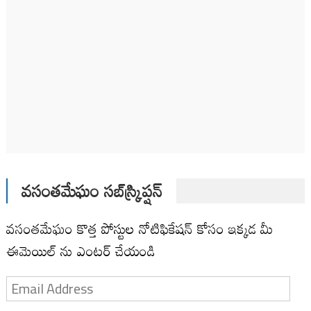
వసంతమేఘం సబ్‌స్క్రిప్షన్
వసంతమేఘం కొత్త పోస్టుల నోటిఫికేషన్ కోసం ఇక్కడ మీ
ఈమెయిల్ ను ఎంటర్ చేయండి
Email
Address