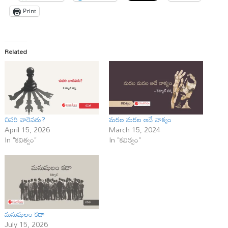
Print
Related
చివరి వారెవరు?
మరల మరల అదే వాక్యం
April 15, 2026
March 15, 2024
In "కవిత్వం"
In "కవిత్వం"
మనుషులం కదా
July 15, 2026