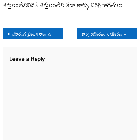
శక్తులంటివివిదేశీ శక్తులంటివి కదా కాళ్ళు విరిగినాచేతులు
Post
బహిరంగ ప్రకటనే రాజ్య ధిక్కారం
కార్పొరేటీకరణ, సైనికీకరణ – హక్కుల ఉల్లంఘన
navigation
Leave a Reply