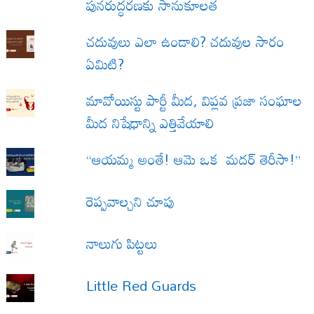
పునరుద్ధరణకు సానుకూలత
చదువులు ఎలా ఉండాలి? చదువుల సారం
ఏమిటి?
మావోయిస్టు పార్టీ మీద, విప్లవ ప్రజా సంఘాల
మీద నిషేధాన్ని ఎత్తివేయాలి
“ఆయమ్మ అంతే! ఆమె ఒక మదర్ తెరీసా!”
రెప్పవాల్చని చూపు
నాలుగు పిట్టలు
Little Red Guards