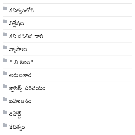
కవిత్వంలోకి
విశ్లేషణ
కవి నడిచిన దారి
వ్యాసాలు
* వి క‌లం*
అరుణతార
క్లాసిక్స్ ప‌రిచ‌యం
బహుజనం
రిపోర్ట్
కవిత్వం