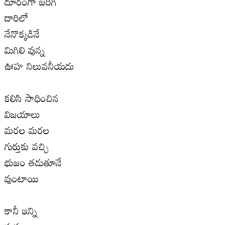
దూరంగా జరిగి
దారిలో
నేనొక్కడినే
మిగిలి వున్న
ఊహ నిలువనీయదు
కలిసి సాధించిన
విజయాలు
మరల మరల
గుర్తుకు వచ్చి
భుజం తడుతూనే
వుంటాయి
కానీ ఇన్ని