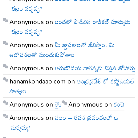
“కర్రెం నర్సప్ప”
Anonymous
on
లందలో పొడిచిన రాడికల్ సూర్యుడు
“కర్రెం నర్సప్ప”
Anonymous
on
మీ జ్ఞాపకాలతో జీవిస్తాం, మీ
ఆలోచనలతో ముందుకుపోతాం
Anonymous
on
అరుణోదయ నాగన్నకు విప్లవ జోహార్లు
hanamkondaaolcom
on
ఆంధ్రప్రదేశ్ లో కష్టోడియల్
హత్యలు
Anonymous
on
లైక్
Anonymous
on
కంచె
Anonymous
on
చలం – రచన ప్రపంచంలో ఓ
‘చుక్కమ్మ’