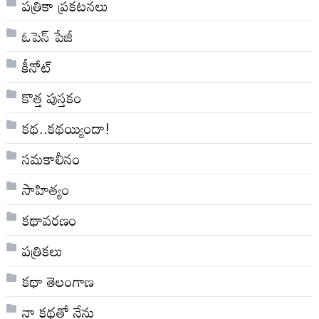
పత్రికా ప్రకటనలు
ఓపెన్ పేజీ
కీనోట్
కొత్త పుస్తకం
కథ..కథయ్యిందా!
సమకాలీనం
సాహిత్యం
కథావరణం
పత్రికలు
కథా తెలంగాణ
నా క‌థ‌తో నేను