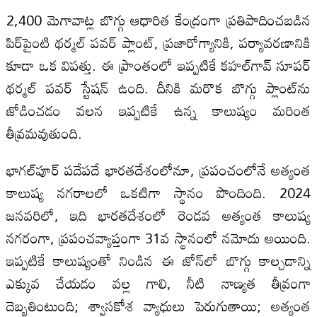
2,400 మెగావాట్ల బొగ్గు ఆధారిత కేంద్రంగా ప్రతిపాదించబడిన
పిర్‌పైంటి థర్మల్ పవర్ ప్లాంట్, ప్రజారోగ్యానికి, పర్యావరణానికి
కూడా ఒక విపత్తు. ఈ ప్రాంతంలో ఇప్పటికే కహల్‌గావ్ సూపర్
థర్మల్ పవర్ స్టేషన్ ఉంది. దీనికి మరొక బొగ్గు ప్లాంట్‌ను
జోడించడం వలన ఇప్పటికే ఉన్న కాలుష్యం మరింత
తీవ్రమవుతుంది.
భాగల్‌పూర్ పదేపదే భారతదేశంలోనూ, ప్రపంచంలోనే అత్యంత
కాలుష్య నగరాలలో ఒకటిగా స్థానం పొందింది. 2024
జనవరిలో, ఇది భారతదేశంలో రెండవ అత్యంత కాలుష్య
నగరంగా, ప్రపంచవ్యాప్తంగా 31వ స్థానంలో నమోదు అయింది.
ఇప్పటికే కాలుష్యంతో నిండిన ఈ జోన్‌లో బొగ్గు కాల్చడాన్ని
ఎక్కువ చేయడం వల్ల గాలి, నీటి నాణ్యత తీవ్రంగా
దెబ్బతింటుంది; శ్వాసకోశ వ్యాధులు పెరుగుతాయి; అత్యంత