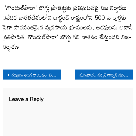
'గొందుల్‌పారా' బొగ్గు ప్రాజెక్టుకు ప్రతిఘటనపై నిజ నిర్ధారణ
నివేదిక భారతదేశంలోని జార్ఖండ్ రాష్ట్రంలోని 500 హెక్టార్లకు
పైగా సారవంతమైన వ్యవసాయ భూములను, అడవులను అదానీ
ప్రతిపాదిత 'గొందుల్‌పారా' బొగ్గు గని నాశనం చేస్తుందని నిజ-
నిర్ధారణ
Post
చరిత్రను తిరగ రాయడం వీరోచితం అనుకుంటున్నారా ?
మనువాదం వర్సెస్ డార్విన్ జీవపరిణామ వాదం
navigation
Leave a Reply