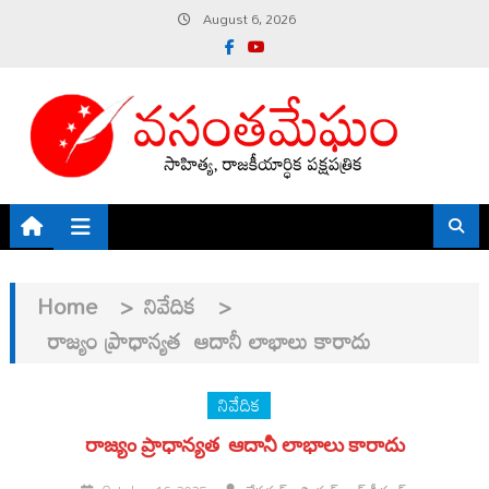
Skip
August 6, 2026
to
content
Home
>
నివేదిక
>
రాజ్యం ప్రాధాన్యత ఆదానీ లాభాలు కారాదు
నివేదిక
రాజ్యం ప్రాధాన్యత ఆదానీ లాభాలు కారాదు