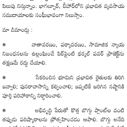
పిలుపు నిస్తున్నాం. భాగల్పూర్, బీహార్‌లోని ప్రభావిత వ్యవసాయ
సముదాయాలకు సంఘీభావంగా నిలుస్తాం.
మా డిమాండ్లు :
• వాతావరణం, పర్యావరణం, సామాజిక న్యాయ
నిబంధనలను ఉల్లంఘించే పిర్‌పైంటి థర్మల్ పవర్ ప్రాజెక్ట్‌‌ను
తక్షణమే రద్దు చేయాలి.
• సేకరించిన భూమిని ప్రభావిత రైతులకు తిరిగి
ఇవ్వాలి; పునరావాసాన్ని కల్పించాలి; ఇప్పటికే జరిగిన నష్టానికి
పూర్తి పరిహారాన్ని నిర్ధారించాలి.
• అభివృద్ధి పేరుతో కొత్త బొగ్గు ప్లాంట్‌ల వంటి
తప్పుడు పరిష్కారాలను ప్రోత్సహించడం ఆపాలి. బొగ్గు అనేది