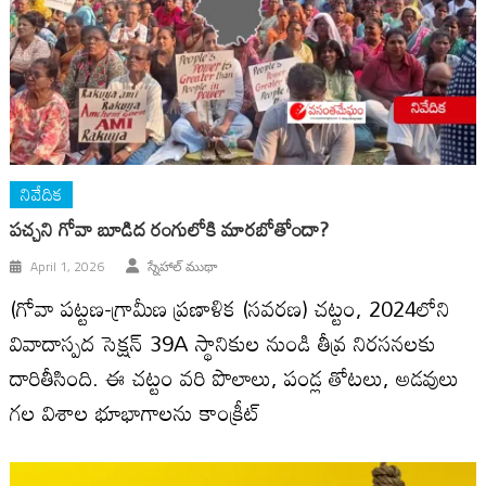
నివేదిక
పచ్చని గోవా బూడిద రంగులోకి మారబోతోందా?
April 1, 2026
స్నేహాల్ ముథా
(గోవా పట్టణ-గ్రామీణ ప్రణాళిక (సవరణ) చట్టం, 2024లోని
వివాదాస్పద సెక్షన్ 39A స్థానికుల నుండి తీవ్ర నిరసనలకు
దారితీసింది. ఈ చట్టం వరి పొలాలు, పండ్ల తోటలు, అడవులు
గల విశాల భూభాగాలను కాంక్రీట్