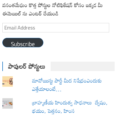
వసంతమేఘం కొత్త పోస్టుల నోటిఫికేషన్ కోసం ఇక్కడ మీ
ఈమెయిల్ ను ఎంటర్ చేయండి
Email
Address
Subscribe
పాపులర్ పోస్టులు
మావోయిస్టు పార్టీ మీద నిషేధంఎందుకు
ఎత్తేయాలంటే…
బ్రాహ్మణీయ హిందుత్వ సాధనాలు ద్వేషం,
భయం, పెత్తనం, హింస