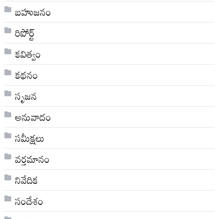
బహుజనం
రిపోర్ట్
కవిత్వం
కథనం
సృజన
అనువాదం
సమీక్షలు
వర్తమానం
నివేదిక
సందేశం