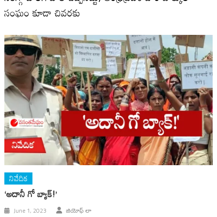
సంఘం కూడా చివరకు
నివేదిక
‘అదానీ గో బ్యాక్!’
June 1, 2023
జియోఫ్ లా