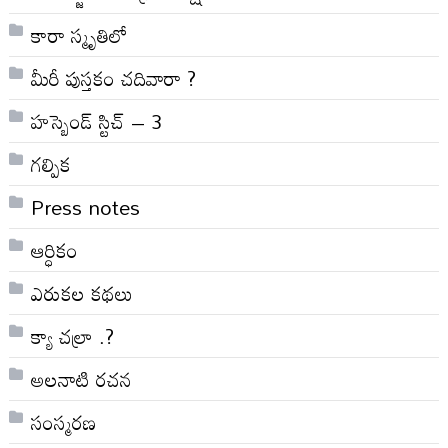
కారా స్మృతిలో
మీరీ పుస్తకం చదివారా ?
హస్బెండ్ స్టిచ్ – 3
గల్పిక
Press notes
ఆర్ధికం
ఎరుకల కథలు
క్యా చల్రా .?
అలనాటి రచన
సంస్మరణ