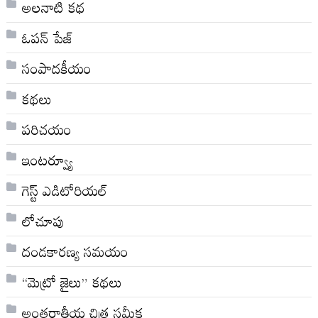
అల‌నాటి క‌థ‌
ఓపన్ పేజ్
సంపాదకీయం
కథలు
పరిచయం
ఇంటర్వ్యూ
గెస్ట్ ఎడిటోరియల్
లోచూపు
దండకారణ్య సమయం
“మెట్రో జైలు” కథలు
అంతర్జాతీయ చిత్ర సమీక్ష