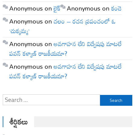
Anonymous
on
లైక్
Anonymous
on
కంచె
Anonymous
on
చలం – రచన ప్రపంచంలో ఓ
‘చుక్కమ్మ’
Anonymous
on
అవగాహన లేని విద్వేషపు మాటలే
పవన్ కళ్యాణ్ రాజకీయమా?
Anonymous
on
అవగాహన లేని విద్వేషపు మాటలే
పవన్ కళ్యాణ్ రాజకీయమా?
Search
for:
శీర్షికలు