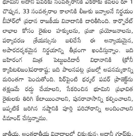
భూమిని అదానీ పవర్‌కు సంవత్సరానికి ఎకరాకు కేవలం రూ 1
చొప్పున, 33 సంవత్సరాల కాలానికి లీజుకు ఇవ్వాలనే నిర్ణయం
బీహార్‌లో ప్రధాన రాజకీయ వివాదానికి దారితీసింది. కార్పొరేట్
లాభాల కోసం రైతుల హక్కులను, ప్రజా ప్రయోజనాలను,
పర్యావరణ శ్రేయస్సును బలిచేసే ఈ అన్యాయమైన,
అపారదర్శకమైన నిర్ణయాన్ని తీవ్రంగా ఖండిస్తున్నాం. ఇది
బహిరంగ మిత్ర పెట్టుబడిదారీ విధానానికి (క్రోనీ
క్యాపిటలిజం)పరాకాష్ట; ఇది పాలనపట్ల ప్రజల్లో అపనమ్మకాన్ని
మరింతగా పెంచుతోంది. పిర్‌పైంటి థర్మల్ పవర్ ప్రాజెక్ట్‌ను
తక్షణమే రద్దు చేయాలని, సేకరించిన భూమిని ప్రభావిత
రైతులకు తిరిగి కేటాయించాలని, పునరావాసాన్ని కల్పించాలని,
ఇప్పటికే జరిగిన నష్టానికి పూర్తి పరిహారాన్ని అందించాలని
డిమాండ్ చేస్తున్నాము.
జాతీయ, అంతర్జాతీయ వివాదాలలో చిక్కుకున్న అదానీ గ్రూప్‌కు,