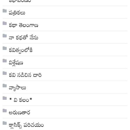
పత్రికలు
కథా తెలంగాణ
నా క‌థ‌తో నేను
కవిత్వంలోకి
విశ్లేషణ
కవి నడిచిన దారి
వ్యాసాలు
* వి క‌లం*
అరుణతార
క్లాసిక్స్ ప‌రిచ‌యం