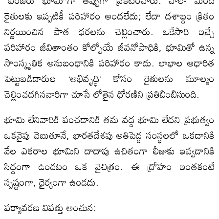
“బంజరు భూమి”గా తప్పుగా ప్రకటించారు. చాలా మంది
రైతులకు ఇప్పటికీ పరిహారం అందలేదు; లేదా దశాబ్దం క్రితం
నిర్ణయించిన పాత ధరలను చెల్లించారు. ఒకేసారి ఇచ్చే
పరిహారం జీవితాంతం కోల్పోయే జీవనోపాధికి, భూమితో ఉన్న
సాంస్కృతిక అనుబంధానికి పరిహారం కాదు. లాభాల ఆధారిత
పెట్టుబడిదారుల ‘అభివృద్ధి’ కోసం రైతులను మూల్యం
చెల్లించదగినవారిగా చూసే లోతైన ధోరణిని ప్రతిబింబిస్తుంది.
భూమి లేనివారికి పంచడానికి తమ వద్ద భూమి లేదని ప్రభుత్వం
ఒకవైపు చెబుతూనే, భారతదేశపు అతిపెద్ద సంస్థలలో ఒకదానికి
వేల ఎకరాల భూమిని దాదాపు ఉచితంగా లీజుకు ఇవ్వడానికి
సిద్ధంగా ఉండటం ఒక వైచిత్రం. ఈ ద్రోహం ఇంతకంటే
స్పష్టంగా, ధైర్యంగా ఉండదు.
పర్యావరణ విపత్తు అంచున: