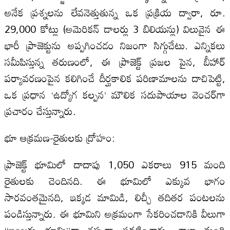
అనేక ప్రశ్నలను లేవనెత్తుతున్న ఒక ప్రక్రియ ద్వారా, రూ.
29,000 కోట్లు (అమెరికన్ డాలర్లు 3 బిలియన్లు) విలువైన ఈ
భారీ ప్రాజెక్టును అప్పగించడం నిజంగా సిగ్గుచేటు. ఎన్నికలు
సమీపిస్తున్న తరుణంలో, ఈ ప్రాజెక్ట్ ప్రజల పైన, బీహార్
పర్యావరణంపైన కలిగించే దీర్ఘకాలిక పరిణామాలను దాచిపెట్టి,
ఒక ప్రధాన ‘ఉద్యోగ కల్పన’ మౌలిక సదుపాయాల వెంచర్‌గా
ప్రచారం చేస్తున్నారు.
భూ ఆక్రమణ-రైతులకు ద్రోహం:
ప్రాజెక్ట్ భూమిలో దాదాపు 1,050 ఎకరాలు 915 మంది
రైతులకు చెందినది. ఈ భూమిలో ఎక్కువ భాగం
సారవంతమైనది, ఇక్కడ మామిడి, లిచ్చీ తదితర పంటలను
పండిస్తున్నారు. ఈ భూమిని అక్రమంగా సేకరించడానికి వీలుగా