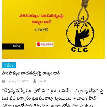
నివేదిక
పౌరహక్కుల నాయకత్వంపై రాజ్యం దాడి
January 18, 2026
జాబాలి
“దేవున్ని నమ్మే గుంపులో ఏ నిర్ణయం ప్రవేశ పెట్టాలన్న దేవుని పై
పదే పదే విశ్వాసం ప్రకటించాల్సి వుంటుంది - బాలగోపాల్”
సరిగ్గా బాలగోపాల్ చెప్పినట్టు, ఆంధ్రప్రదేశ్ పౌర హక్కుల