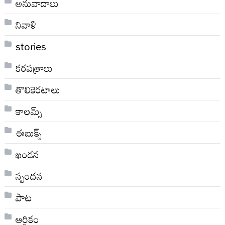
అనువాదాలు
నివాళి
stories
కరపత్రాలు
తొలికెరటాలు
కాలమ్స్
ఈబుక్స్
ఖండన
స్పందన
పాట
ఆర్థికం