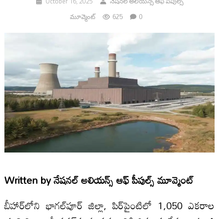
October 16, 2025
నేషనల్ అలియన్స్ ఆఫ్ పీపుల్స్
625
0
మూవ్మెంట్
Written by
నేషనల్ అలియన్స్ ఆఫ్ పీపుల్స్ మూవ్మెంట్
బీహార్‌లోని భాగల్‌పూర్ జిల్లా, పిర్‌పైంటిలో 1,050 ఎకరాల