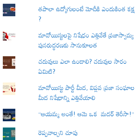
త‌పాలా ఉద్యోగులంటే మోదీకి ఎందుకింత కక్ష
?
మావోయిస్టులపై నిషేధం ఎత్తివేతే ప్రజాస్వామ్య
పునరుద్ధరణకు సానుకూలత
చదువులు ఎలా ఉండాలి? చదువుల సారం
ఏమిటి?
మావోయిస్టు పార్టీ మీద, విప్లవ ప్రజా సంఘాల
మీద నిషేధాన్ని ఎత్తివేయాలి
“ఆయమ్మ అంతే! ఆమె ఒక మదర్ తెరీసా!”
రెప్పవాల్చని చూపు