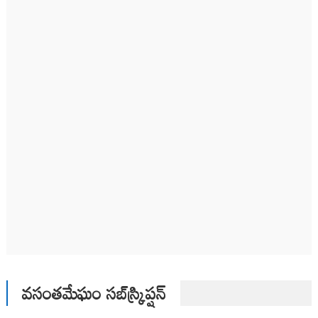
వసంతమేఘం సబ్‌స్క్రిప్షన్