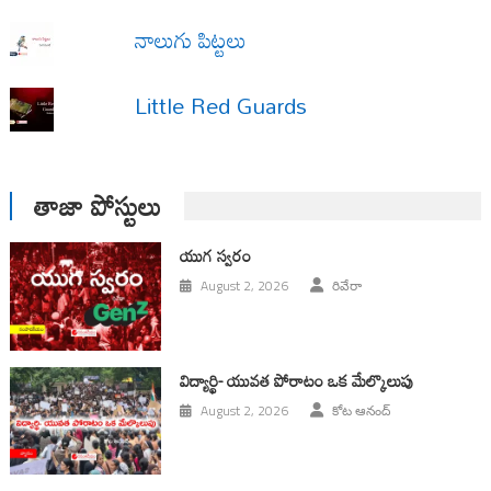
నాలుగు పిట్టలు
Little Red Guards
తాజా పోస్టులు
యుగ స్వ‌రం
August 2, 2026
రివేరా
విద్యార్థి- యువత పోరాటం ఒక మేల్కొలుపు
August 2, 2026
కోట ఆనంద్