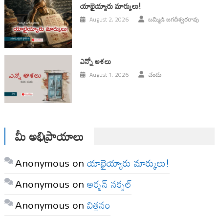
యాభైయ్యారు మార్కులు!
August 2, 2026
బమ్మిడి జగదీశ్వరరావు
ఎన్నో ఆశలు
August 1, 2026
చందు
మీ అభిప్రాయాలు
Anonymous
on
యాభైయ్యారు మార్కులు!
Anonymous
on
అర్బన్ నక్సల్
Anonymous
on
విత్తనం