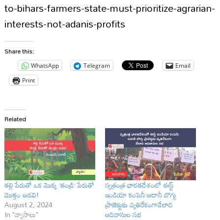
to-bihars-farmers-state-must-prioritize-agrarian-
interests-not-adanis-profits
Share this:
WhatsApp
Telegram
Email
Print
Related
తల్లి పేరుతో ఒక మొక్క ‘తండ్రి’ పేరుతో
స్వత్రంత్ర భారతదేశంలో ఈస్ట్
మొత్తం అడవి!
ఇండియా కంపెనీ:అదానీ బొగ్గు
August 2, 2024
ప్రాజెక్టుకు వ్యతిరేకంగావేలాది
In "వ్యాసాలు"
ఆదివాసుల సభ