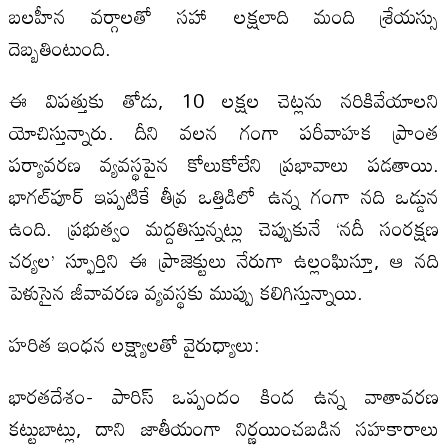
బలహీన వర్గాలతో సహా లక్షలాది మంది శ్రేయస్సు
దెబ్బతింటుంది.
ఈ విపత్తుకు తోడు, 10 లక్షల చెట్లను నరికివేయాలని
యోచిస్తున్నారు. దీని వలన గంగా పరీవాహక ప్రాంత
పర్యావరణ వ్యవస్థపైన కోలుకోలేని ప్రభావాలు పడతాయి.
భాగల్‌పూర్ ఇప్పటికే తీవ్ర ఒత్తిడిలో ఉన్న గంగా నది ఒడ్డున
ఉంది. ప్రభుత్వం మద్దతిస్తున్నట్లు చెప్పుకునే ‘నదీ సంరక్షణ
చర్యల’ స్ఫూర్తిని ఈ ప్రాజెక్టులు నేరుగా ఉల్లంఘిస్తూ, ఆ నది
పెళుసైన జీవావరణ వ్యవస్థకు ముప్పు కలిగిస్తున్నాయి.
హరిత ఇంధన లక్ష్యాలతో వైరుధ్యాలు:
భారతదేశం- పారిస్ ఒప్పందం కింద ఉన్న వాతావరణ
కట్టుబాట్లు, దాని జాతీయంగా నిర్ణయించబడిన సహకారాలు