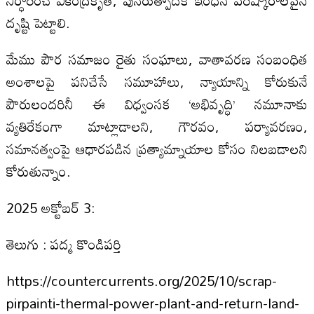
నిర్ధారించే వికేంద్రీకృత, పునరుత్పాదక ఇంధన పరిష్కారాలపైన
దృష్టి పెట్టాలి.
మేము పౌర సమాజం రైతు సంఘాలు, వాతావరణ సంబంధిత
అంశాలపై పనిచేసే సమూహాలు, న్యాయాన్ని కోరుకునే
పౌరులందరినీ ఈ విధ్వంసక ‘అభివృద్ధి’ నమూనాకు
వ్యతిరేకంగా మాట్లాడాలని, గౌరవం, పర్యావరణం,
సమానత్వంపై ఆధారపడిన ప్రత్యామ్నాయాల కోసం నిలబడాలని
కోరుతున్నాం.
2025 అక్టోబర్ 3:
తెలుగు : పద్మ కొండిపర్తి
https://countercurrents.org/2025/10/scrap-
pirpainti-thermal-power-plant-and-return-land-