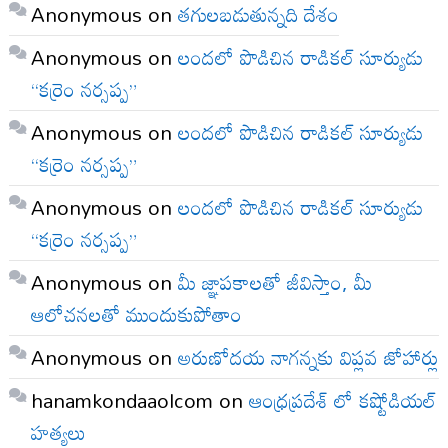
Anonymous
on
తగులబడుతున్నది దేశం
Anonymous
on
లందలో పొడిచిన రాడికల్ సూర్యుడు
“కర్రెం నర్సప్ప”
Anonymous
on
లందలో పొడిచిన రాడికల్ సూర్యుడు
“కర్రెం నర్సప్ప”
Anonymous
on
లందలో పొడిచిన రాడికల్ సూర్యుడు
“కర్రెం నర్సప్ప”
Anonymous
on
మీ జ్ఞాపకాలతో జీవిస్తాం, మీ
ఆలోచనలతో ముందుకుపోతాం
Anonymous
on
అరుణోదయ నాగన్నకు విప్లవ జోహార్లు
hanamkondaaolcom
on
ఆంధ్రప్రదేశ్ లో కష్టోడియల్
హత్యలు