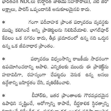
భారతదేశ NDCలు (నిర్ధారిత జాతీయ సహకారాలు), నెట్ జీరో
లక్ష్యాలు, పారిస్ ఒప్పందానికి అనుకూలమైనవి కాదు.
• గంగా పరీవాహక ప్రాంత పర్యావరణ వ్యవస్థకు
ముప్పు కలిగించే అన్ని ప్రాజెక్టులను నిలిపివేయాలి. భాగల్‌పూర్
కేవలం ఒక నగరం కాదు, తీవ్ర ప్రమాదంలో ఉన్న నది ఒడ్డున
ఉన్న ఒక జీవనాధార ప్రాంతం.
• పర్యావరణ విధ్వంసాన్ని రాజకీయ సాధనంగా
ఉపయోగించడాన్ని ఆపాలి. ఎన్నికలకు ముందు ఈ ప్రాజెక్ట్‌‌ను
హడావిడిగా, రహస్యంగా చేపట్టడం వెనుక ఉన్న అసలు
ఉద్దేశాన్ని బహిర్గతం చేసి, వ్యతిరేకించాలి.
• బీహార్‌కు, ఇతర ప్రాంతాలకు గౌరవప్రదమైన
ఉపాధిని సృష్టించే, ఆరోగ్యాన్ని కాపాడే, దీర్ఘకాలిక స్థిరత్వాన్ని