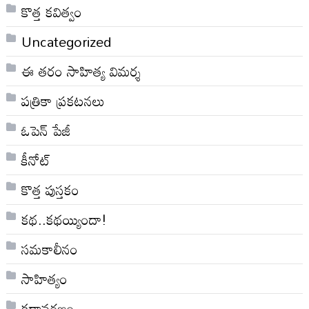
కొత్త కవిత్వం
Uncategorized
ఈ తరం సాహిత్య విమర్శ
పత్రికా ప్రకటనలు
ఓపెన్ పేజీ
కీనోట్
కొత్త పుస్తకం
కథ..కథయ్యిందా!
సమకాలీనం
సాహిత్యం
కథావరణం