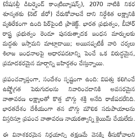
(నేషనల్లీ డిటర్మైండ్ కాంట్రిబ్యూషన్స్), 2070 నాటికి నికర
శూన్యతకు (నెట్ జీరో) చేరుకోవాలనే దాని నిర్దేశిత లక్ష్యానికి
వ్యతిరేకంగా ఉంది పిర్‌పైంటి ప్రాజెక్ట్. భారత ప్రభుత్వం, బీహార్
రాష్ట్ర ప్రభుత్వం రెండూ పునరుత్పాదక ఇంధన మార్పులకు
మద్దతు ఇస్తామని మాట్లాడాయి; అయినప్పటికీ వారి చర్యలు
శిలాజ ఇంధనాలపై ఆధారపడటాన్ని పెంచే ఒక విరుద్ధమైన,
ప్రమాదకరమైన మార్గాన్ని బహిర్గతం చేస్తున్నాయి.
ప్రపంచవ్యాప్తంగా, సందేశం స్పష్టంగా ఉంది: విపత్తు కలిగించే
ఉష్ణోగ్రత పెరుగుదలను నివారించడానికి అవసరమైన
వాతావరణ లక్ష్యాలతో కొత్త బొగ్గు శక్తి అనేది రాజీపడలేనిది.
భారతదేశం దేశీయంగా తన బొగ్గు మౌలిక సదుపాయాలను
విస్తరిస్తూ ప్రపంచ వాతావరణ నాయకత్వాన్ని క్లెయిమ్ చేయలేదు.
ఈ వినాశకరమైన నిర్ణయాన్ని తక్షణమే వెనక్కి తీసుకోవాలని