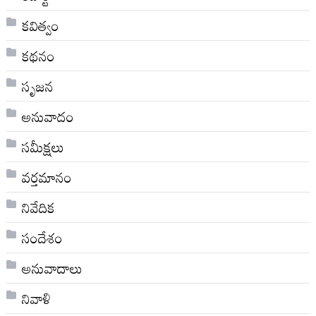
కవిత్వం
కథనం
సృజన
అనువాదం
సమీక్షలు
వర్తమానం
నివేదిక
సందేశం
అనువాదాలు
నివాళి