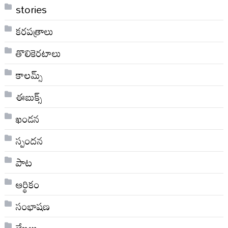
stories
కరపత్రాలు
తొలికెరటాలు
కాలమ్స్
ఈబుక్స్
ఖండన
స్పందన
పాట
ఆర్థికం
సంభాషణ
లేఖలు