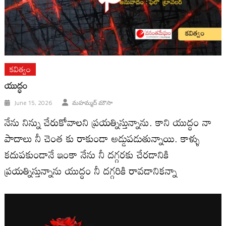
కవిత్వం
యుద్ధం
June 15, 2026
మహమ్మద్ మౌసా
నేను నిన్ను చేరుకోవాలని ప్రయత్నిస్తున్నాను. కాని యుద్ధం నా
పాదాలు నీ చెంత కు రాకుండా అడ్డుపడుతున్నాయి. కాళ్ళు
కదుపకుండానే ఇంకా నేను నీ దగ్గరకు చేరడానికి
ప్రయత్నిస్తున్నాను యుద్ధం నీ దగ్గరికి రావడానికన్నా