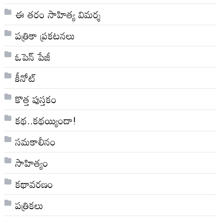
ఈ తరం సాహిత్య విమర్శ
పత్రికా ప్రకటనలు
ఓపెన్ పేజీ
కీనోట్
కొత్త పుస్తకం
కథ..కథయ్యిందా!
సమకాలీనం
సాహిత్యం
కథావరణం
పత్రికలు