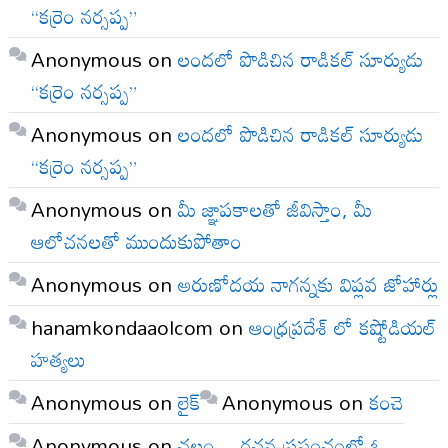
“కర్రెం నర్సప్ప”
Anonymous
on
లందలో పొడిచిన రాడికల్ సూర్యుడు
“కర్రెం నర్సప్ప”
Anonymous
on
లందలో పొడిచిన రాడికల్ సూర్యుడు
“కర్రెం నర్సప్ప”
Anonymous
on
మీ జ్ఞాపకాలతో జీవిస్తాం, మీ
ఆలోచనలతో ముందుకుపోతాం
Anonymous
on
అరుణోదయ నాగన్నకు విప్లవ జోహార్లు
hanamkondaaolcom
on
ఆంధ్రప్రదేశ్ లో కష్టోడియల్
హత్యలు
Anonymous
on
లైక్
Anonymous
on
కంచె
Anonymous
on
చలం – రచన ప్రపంచంలో ఓ