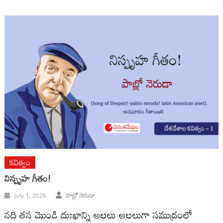
కవిత్వం
నిస్పృహ గీతం!
July 1, 2026
పాబ్లో నెరుడా
నది తన మొండి దుఃఖాన్ని అలలు అలలుగా సముద్రంలో