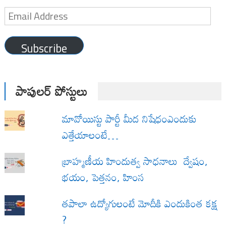
Email
Address
Subscribe
పాపులర్ పోస్టులు
మావోయిస్టు పార్టీ మీద నిషేధంఎందుకు
ఎత్తేయాలంటే…
బ్రాహ్మణీయ హిందుత్వ సాధనాలు ద్వేషం,
భయం, పెత్తనం, హింస
త‌పాలా ఉద్యోగులంటే మోదీకి ఎందుకింత కక్ష
?