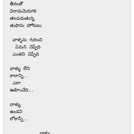
తీరంతో 
విరామమెరుగక
తలపడుతున్న 
తుఫాను హోరులు 
 వాళ్ళను గురించి 
  ఏమని చెప్పేది 
 ఎంతని చెప్పేది
వాళ్ళు లేని 
కాలాన్ని..
 ఎలా 
ఊహించేది..
వాళ్ళు 
ఉండని
లోకాన్నీ..
           వాళ్ళు