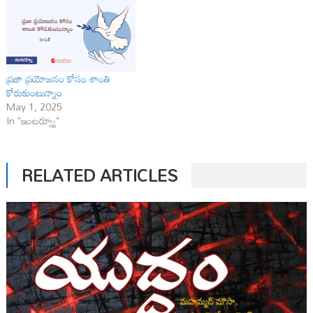
ప్రజా ప్రయోజనం కోసం శాంతి
కోరుకుంటున్నాం
May 1, 2025
In "ఇంటర్వ్యూ"
RELATED ARTICLES