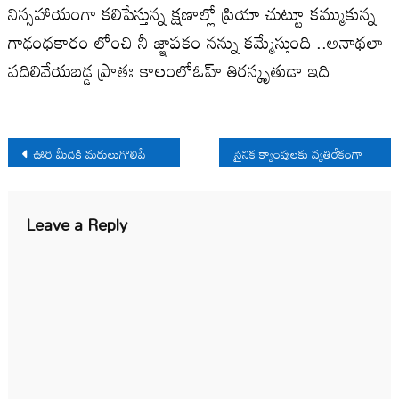
నిస్సహాయంగా కలిపేస్తున్న క్షణాల్లో ప్రియా చుట్టూ కమ్ముకున్న
గాఢంధకారం లోంచి నీ జ్ఞాపకం నన్ను కమ్మేస్తుంది ..అనాథలా
వదిలివేయబడ్డ ప్రాతః కాలంలోఓహ్ తిరస్కృతుడా ఇది
Post
ఊరి మీదికి మరులుగొలిపే కథలు
సైనిక క్యాంపులకు వ్యతిరేకంగా పాదయాత్ర
navigation
Leave a Reply