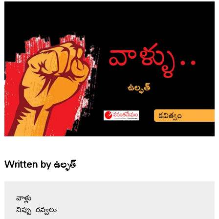
Written by
ఉల్ఫత్
వాళ్లు 
నిప్పు రవ్వలు 