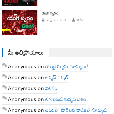
యుగ స్వ‌రం
August 2, 2026
రివేరా
మీ అభిప్రాయాలు
Anonymous
on
యాభైయ్యారు మార్కులు!
Anonymous
on
అర్బన్ నక్సల్
Anonymous
on
విత్తనం
Anonymous
on
తగులబడుతున్నది దేశం
Anonymous
on
లందలో పొడిచిన రాడికల్ సూర్యుడు