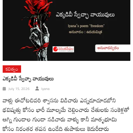
కవిత్వం
ఎక్కడివీ స్వేచ్ఛా వాయువులు
July 15, 2026
Iyana
వాళ్లు ఈచోటచివరి శ్వాసను విడిచారు ఎన్నడూచూడబోని
భవిష్యత్తు కోసం భారీ మూల్యమే చెల్లించారు చేతులకు సంకెళ్లతో
ఆగ్ని గుండాల గుండా నడిచారు వాళ్ళు కానీ మాతృభూమి
కోసం నిరంతర తపన ఉండేది తుపాకులు కెదురీదారు