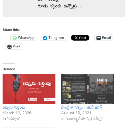
           గూడు కట్టుకు ఉన్నోళ్లు..
Share this:
WhatsApp
Telegram
Email
Print
Related
తప్పుడు గుర్తింపు
పాలస్తీనా సత్యం : జెనిన్ జెనిన్
March 19, 2026
August 15, 2021
In "కవిత్వం"
In "అంతర్జాతీయ చిత్ర సమీక్ష"