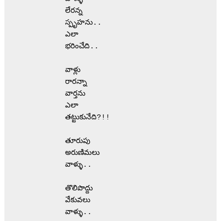
           లేరన్న
           స్పృహను..
           ఎలా
           భరించేది..
           వాళ్లు
           రారన్నా 
           వార్తను
           ఎలా
           తట్టుకునేది?!!
           తూరుపు
           అరుణిమలు
           వాళ్ళు..
           తొలిపొద్దు
           వేకువలు
           వాళ్ళు..