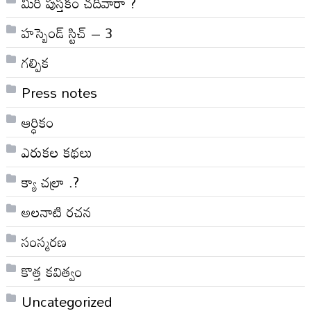
మీరీ పుస్తకం చదివారా ?
హస్బెండ్ స్టిచ్ – 3
గల్పిక
Press notes
ఆర్ధికం
ఎరుకల కథలు
క్యా చల్రా .?
అలనాటి రచన
సంస్మరణ
కొత్త కవిత్వం
Uncategorized