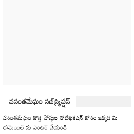
వసంతమేఘం సబ్‌స్క్రిప్షన్
వసంతమేఘం కొత్త పోస్టుల నోటిఫికేషన్ కోసం ఇక్కడ మీ
ఈమెయిల్ ను ఎంటర్ చేయండి