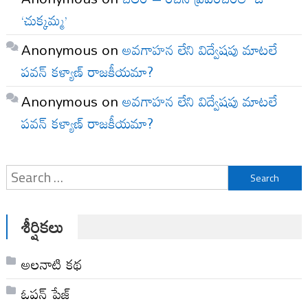
‘చుక్కమ్మ’
Anonymous
on
అవగాహన లేని విద్వేషపు మాటలే
పవన్ కళ్యాణ్ రాజకీయమా?
Anonymous
on
అవగాహన లేని విద్వేషపు మాటలే
పవన్ కళ్యాణ్ రాజకీయమా?
Search
for:
శీర్షికలు
అల‌నాటి క‌థ‌
ఓపన్ పేజ్