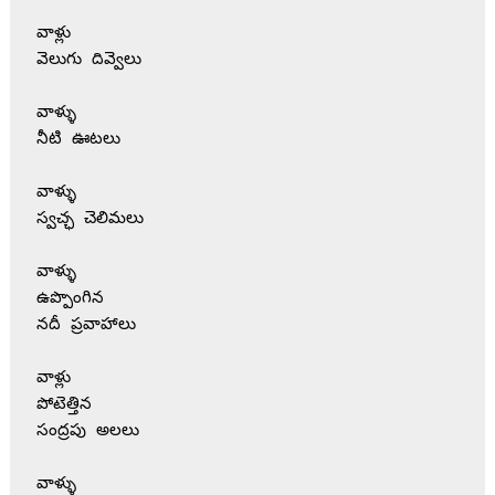
వాళ్లు 
వెలుగు దివ్వెలు 
వాళ్ళు 
నీటి ఊటలు 
వాళ్ళు 
స్వచ్ఛ చెలిమలు 
వాళ్ళు
ఉప్పొంగిన 
నదీ ప్రవాహాలు
వాళ్లు 
పోటెత్తిన 
సంద్రపు అలలు 
వాళ్ళు 