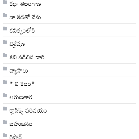
కథా తెలంగాణ
నా క‌థ‌తో నేను
కవిత్వంలోకి
విశ్లేషణ
కవి నడిచిన దారి
వ్యాసాలు
* వి క‌లం*
అరుణతార
క్లాసిక్స్ ప‌రిచ‌యం
బహుజనం
రిపోర్ట్