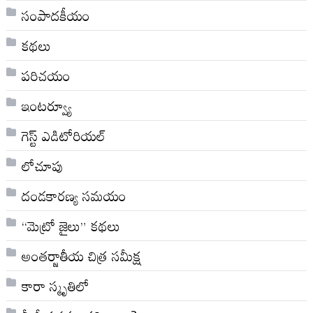
సంపాదకీయం
కథలు
పరిచయం
ఇంటర్వ్యూ
గెస్ట్ ఎడిటోరియల్
లోచూపు
దండకారణ్య సమయం
“మెట్రో జైలు” కథలు
అంతర్జాతీయ చిత్ర సమీక్ష
కారా స్మృతిలో