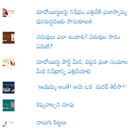
మావోయిస్టులపై నిషేధం ఎత్తివేతే ప్రజాస్వామ్య
పునరుద్ధరణకు సానుకూలత
చదువులు ఎలా ఉండాలి? చదువుల సారం
ఏమిటి?
మావోయిస్టు పార్టీ మీద, విప్లవ ప్రజా సంఘాల
మీద నిషేధాన్ని ఎత్తివేయాలి
“ఆయమ్మ అంతే! ఆమె ఒక మదర్ తెరీసా!”
రెప్పవాల్చని చూపు
నాలుగు పిట్టలు