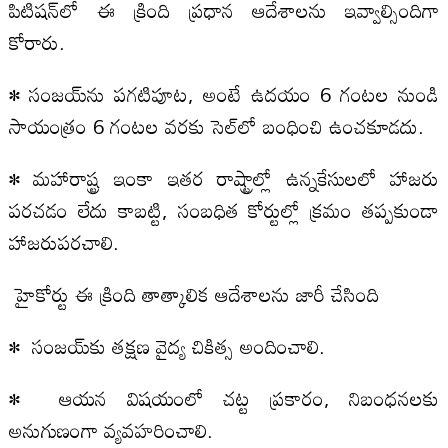
పిటిషన్‌లో ఈ క్రింది ప్రధాన ఆదేశాలను ఇవ్వాల్సిందిగా
కోరారు.
• సంజయ్‌ను పగటిపూట, అంటే ఉదయం 6 గంటల నుండి
సాయంత్రం 6 గంటల వరకు సెల్‌లో బంధించి ఉంచకూడదు.
• మహారాష్ట్ర ఇంకా ఇతర రాష్ట్రాల్లో ఉన్నకేసులలో హాజరు
పరచడం లేదు కాబట్టి, సంబధిత కోర్టుల్లో క్రమం తప్పకుండా
హాజరుపరచాలి.
హైకోర్టు ఈ క్రింది తాత్కాలిక ఆదేశాలను జారీ చేసింది
• సంజయ్‌కు తక్షణ వైద్య చికిత్స అందించాలి.
• ఆయన విషయంలో చట్ట ప్రకారం, నిబంధనలకు
అనుగుణంగా వ్యవహరించాలి.