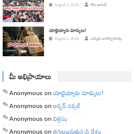
August 2, 2026
కోట ఆనంద్
యాభైయ్యారు మార్కులు!
August 2, 2026
బమ్మిడి జగదీశ్వరరావు
మీ అభిప్రాయాలు
Anonymous
on
యాభైయ్యారు మార్కులు!
Anonymous
on
అర్బన్ నక్సల్
Anonymous
on
విత్తనం
Anonymous
on
తగులబడుతున్నది దేశం