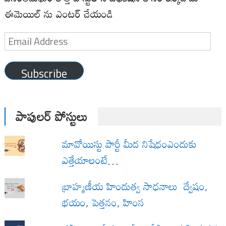
ఈమెయిల్ ను ఎంటర్ చేయండి
Email
Address
Subscribe
పాపులర్ పోస్టులు
మావోయిస్టు పార్టీ మీద నిషేధంఎందుకు
ఎత్తేయాలంటే…
బ్రాహ్మణీయ హిందుత్వ సాధనాలు ద్వేషం,
భయం, పెత్తనం, హింస