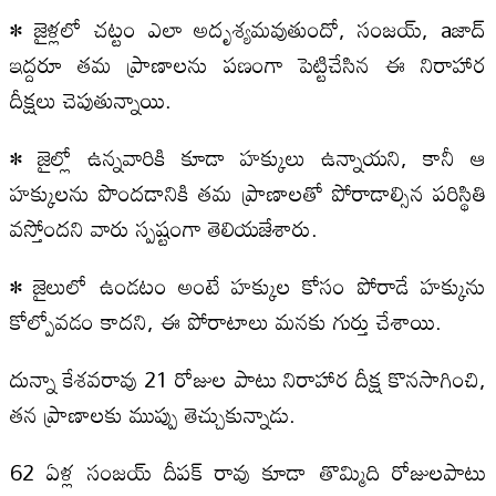
• జైళ్లలో చట్టం ఎలా అదృశ్యమవుతుందో, సంజయ్‌, aజాద్
ఇద్దరూ తమ ప్రాణాలను పణంగా పెట్టిచేసిన ఈ నిరాహార
దీక్షలు చెపుతున్నాయి.
• జైల్లో ఉన్నవారికి కూడా హక్కులు ఉన్నాయని, కానీ ఆ
హక్కులను పొందడానికి తమ ప్రాణాలతో పోరాడాల్సిన పరిస్థితి
వస్తోందని వారు స్పష్టంగా తెలియజేశారు.
• జైలులో ఉండటం అంటే హక్కుల కోసం పోరాడే హక్కును
కోల్పోవడం కాదని, ఈ పోరాటాలు మనకు గుర్తు చేశాయి.
దున్నా కేశవరావు 21 రోజుల పాటు నిరాహార దీక్ష కొనసాగించి,
తన ప్రాణాలకు ముప్పు తెచ్చుకున్నాడు.
62 ఏళ్ల సంజయ్ దీపక్ రావు కూడా తొమ్మిది రోజులపాటు