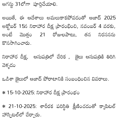
ఆగస్టు 31లోగా పూర్తిచేయాలి.
అయితే, ఈ ఆదేశాలు అమలుకాకపోవడంతో ఆజాద్‌ 2025
అక్టోబర్‌ 15న నిరాహార దీక్ష ప్రారంభించి, నవంబర్‌ 4 వరకు,
అంటే మొత్తం 21 రోజులపాటు, తన నిరసనను
కొనసాగించారు.
నిరాహార దీక్ష, ఆసుపత్రిలో చేరిక , జైలు ఆసుపత్రికి తిరిగి
వెళ్ళడం
ఒడిశా జైలులో ఆజాద్‌ పోరాటానికి సంబంధించిన వివ‌రాలు.
• 15-10-2025: నిరాహార దీక్ష ప్రారంభం
• 21-10-2025: శారీరక పరిస్థితి క్షీణించడంతో క్యాపిటల్‌
హాస్పిటల్‌లో చేర్చారు.