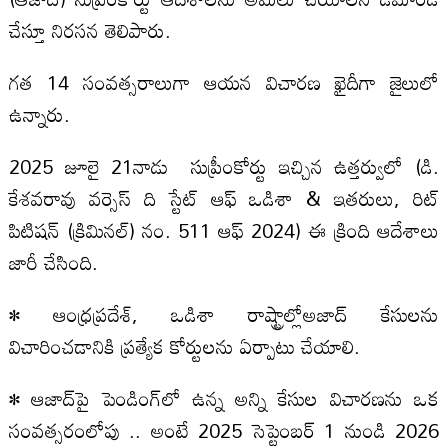
చేస్తూ నిరసన తెలిపారు.
గత 14 సంవత్సరాలుగా ఆయన విచారణ ఖైదీగా జైలులో
ఉన్నారు.
2025 జూలై 21నాడు సుప్రీంకోర్టు ఇచ్చిన ఉత్తర్వులో (డి.
కేశవరావు వర్సెస్ ది స్టేట్ ఆఫ్ ఒడిశా & ఇతరులు, రిట్
పిటిషన్ (క్రిమినల్) నం. 511 ఆఫ్ 2024) ఈ క్రింది ఆదేశాలు
జారీ చేసింది.
• ఆంధ్రప్రదేశ్‌, ఒడిశా రాష్ట్రాల్లోఅజాద్ కేసులను
విచారించడానికి ప్రత్యేక కోర్టులను ఏర్పాటు చేయాలి.
• ఆజాద్‌పై పెండింగ్‌లో ఉన్న అన్ని కేసుల విచారణను ఒక
సంవత్సరంలోపు .. అంటే 2025 సెప్టెంబర్ 1 నుండి 2026