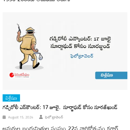
విశ్లేషణ
గడ్చిరోలీ ఎన్‌కౌంటర్‌: 17 జూలై. సూర్జాఘడ్‌ కోసం సూరజ్‌ఖుండ్‌
August 15, 2024
ఫెలో ట్రావెలర్
అమరుల బంధుమిత్రుల సంఘం 22వ వార్షికోత్సవం కగార్‌