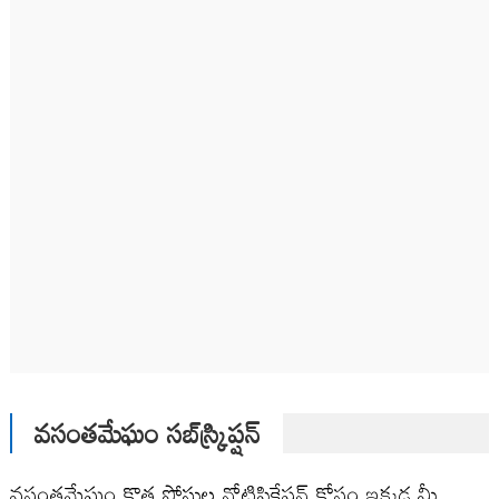
వసంతమేఘం సబ్‌స్క్రిప్షన్
వసంతమేఘం కొత్త పోస్టుల నోటిఫికేషన్ కోసం ఇక్కడ మీ