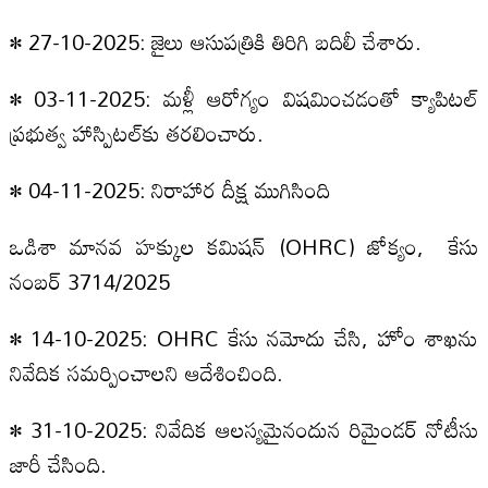
• 27-10-2025: జైలు ఆసుపత్రికి తిరిగి బదిలీ చేశారు.
• 03-11-2025: మళ్లీ ఆరోగ్యం విషమించడంతో క్యాపిటల్‌
ప్రభుత్వ హాస్పిటల్‌కు తరలించారు.
• 04-11-2025: నిరాహార దీక్ష ముగిసింది
ఒడిశా మానవ హక్కుల కమిషన్‌ (OHRC) జోక్యం, కేసు
నంబర్‌ 3714/2025
• 14-10-2025: OHRC కేసు నమోదు చేసి, హోం శాఖను
నివేదిక సమర్పించాలని ఆదేశించింది.
• 31-10-2025: నివేదిక ఆలస్యమైనందున రిమైండర్‌ నోటీసు
జారీ చేసింది.