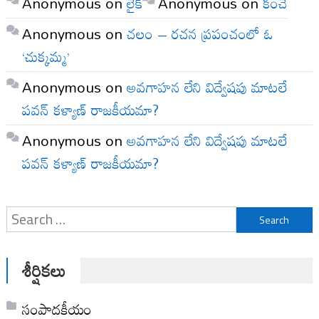
Anonymous
on
లైక్
Anonymous
on
కంచె
Anonymous
on
చలం – రచన ప్రపంచంలో ఓ
‘చుక్కమ్మ’
Anonymous
on
అవగాహన లేని విద్వేషపు మాటలే
పవన్ కళ్యాణ్ రాజకీయమా?
Anonymous
on
అవగాహన లేని విద్వేషపు మాటలే
పవన్ కళ్యాణ్ రాజకీయమా?
Search
for:
శీర్షికలు
సంపాదకీయం