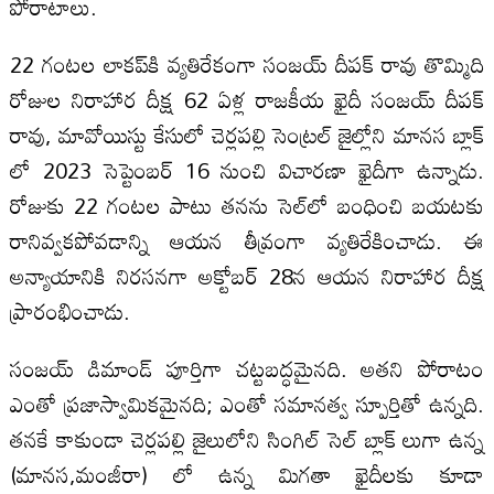
పోరాటాలు.
22 గంటల లాకప్‌కి వ్యతిరేకంగా సంజయ్ దీపక్ రావు తొమ్మిది
రోజుల నిరాహార దీక్ష 62 ఏళ్ల రాజకీయ ఖైదీ సంజయ్ దీపక్
రావు, మావోయిస్టు కేసులో చెర్లపల్లి సెంట్రల్ జైల్లోని మానస బ్లాక్
లో 2023 సెప్టెంబర్ 16 నుంచి విచారణా ఖైదీగా ఉన్నాడు.
రోజుకు 22 గంటల పాటు తనను సెల్‌లో బంధించి బయటకు
రానివ్వకపోవడాన్ని ఆయన తీవ్రంగా వ్యతిరేకించాడు. ఈ
అన్యాయానికి నిరసనగా అక్టోబర్ 28న ఆయన నిరాహార దీక్ష
ప్రారంభించాడు.
సంజయ్ డిమాండ్ పూర్తిగా చట్టబద్ధమైనది. అతని పోరాటం
ఎంతో ప్రజాస్వామికమైనది; ఎంతో సమానత్వ స్పూర్తితో ఉన్నది.
తనకే కాకుండా చెర్లపల్లి జైలులోని సింగిల్ సెల్‌ బ్లాక్ లుగా ఉన్న
(మానస,మంజీరా) లో ఉన్న మిగతా ఖైదీలకు కూడా