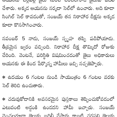
చేశారు. అక్కడ ఆయనను నర్మదా సెల్‌లో ఉంచారు. అది కూడా
సింగిల్‌ సెల్‌ కావడంతో, సంజయ్‌ తన నిరాహార దీక్షను అక్కడ
కూడా కొనసాగించారు.
నవంబర్ 5 నాడు, సంజయ్‌ స్పృహ తప్పి పడిపోయాడు.
తీవ్రమైన జ్వరం వచ్చింది. నిరాహార దీక్ష తొమ్మిదో రోజుకు
చేరింది. వెంటనే, పరిస్థితి విషమించడంతో జైలు అధికారులు
ఆయనకు ఈ కింద పేర్కొన్న హామీలు ఇచ్చి నచ్చజెప్పారు.
• ఉదయం 6 గంటల నుండి సాయంత్రం 6 గంటల వరకు
సెల్‌ తెరిచి ఉంచుతారు.
• చదువుకోడానికి అవసరమైన పుస్తకాలు తెప్పించుకోవడంలో
ఎటువంటి అడ్డంకి ఉండదని హామీ ఇచ్చారు. సంజయ్‌
చెంచలగూడా జైలుకు బదిలీ చేసారు కాబట్టి చర్లపల్లి జైలుకు