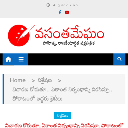
Skip
August 7, 2026
to
content
Home
>
విశ్లేషణ
>
విచారణ కోరుతూ.. ఏకాంత నిర్బంధాన్ని నిరసిస్తూ..
పోరాటంలో ఇద్దరు ఖైదీలు
విశ్లేషణ
విచారణ కోరుతూ.. ఏకాంత నిర్బంధాన్ని నిరసిస్తూ.. పోరాటంలో