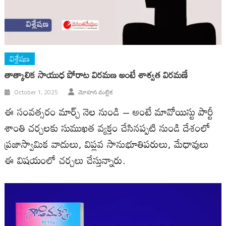
విశ్లేషణ
తాత్కాలిక సాయుధ పోరాట విరమణ అంటే శాశ్వత విరమణే
October 1, 2025
మోహన మల్లిక
ఈ సంవత్సరం మార్చ్ నెల నుండి – అంటే మావోయిస్టు పార్టీ
శాంతి చర్చలకు సుముఖత వ్యక్తం చేసినప్పటి నుండి దేశంలో
ప్రజాస్వామిక వాదులు, విప్లవ సానుభూతిపరులు, మేధావులు
ఈ విషయంలో చర్చలు చేస్తున్నారు.