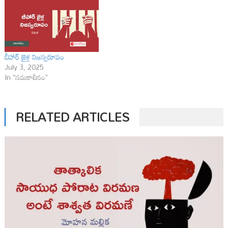
బీహార్ జైళ్ల నిజస్వరూపం
July 3, 2025
In "సమకాలీనం"
RELATED ARTICLES