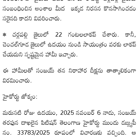
సంబంధించిన అంశాల మీద ఇక్కడ నిరసన కొనసాగించడం
సరైనది కాదని వివరించారు.
• చర్లపల్లి జైలులో 22 గంటలలాకప్ చేశారు. కానీ,
చెంచల్‌గూడ జైలులో ఉదయం నుండి సాయంత్రం వరకు లాకప్‌
చేయమని స్పష్టమైన హామీ ఇచ్చారు.
ఈ హామీలతో సంజయ్‌ తన నిరాహార దీక్షను తాత్కాలికంగా
విరమించారు.
హైకోర్టు జోక్యం:
మరుసటి రోజు ఉదయం, 2025 నవంబర్ 6 నాడు, సంజయ్‌
తరఫున దాఖలైన పిటిషన్‌ తెలంగాణ హైకోర్టు ముందు డబ్ల్యుపీ
నం. 33783/2025 రూపంలో విచారణకు వచ్చింది. ఆ