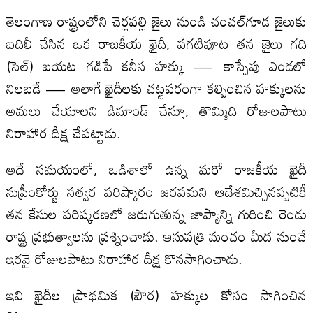
తెలంగాణ రాష్ట్రంలోని చెర్లపల్లి జైలు నుండి చంచల్‌గూడ జైలుకు
బదిలీ చేసిన ఒక రాజకీయ ఖైదీ, పగటిపూట తన జైలు గది
(సెల్) బయట గడిపే కనీస హక్కు — కాస్సేపు ఎండలో
నిలబడే — అలాగే ఖైదీలకు చట్టపరంగా కల్పించిన హక్కులను
అమలు చేయాలని డిమాండ్ చేస్తూ, తొమ్మిది రోజులపాటు
నిరాహార దీక్ష చేపట్టాడు.
అదే సమయంలో, ఒడిశాలో ఉన్న మరో రాజకీయ ఖైదీ
సుప్రీంకోర్టు సత్వర పరిష్కారం జరపమని ఆదేశమిచ్చినప్పటికీ
తన కేసుల పరిష్కరణలో జరుగుతున్న జాప్యాన్ని గురించి రెండు
రాష్ట్ర ప్రభుత్వాలను ప్రశ్నించాడు. ఆసుపత్రి మంచం మీద నుంచే
ఇరవై రోజులపాటు నిరాహార దీక్ష కొనసాగించాడు.
ఇవి ఖైదీల ప్రాథమిక (పౌర) హక్కుల కోసం సాగించిన