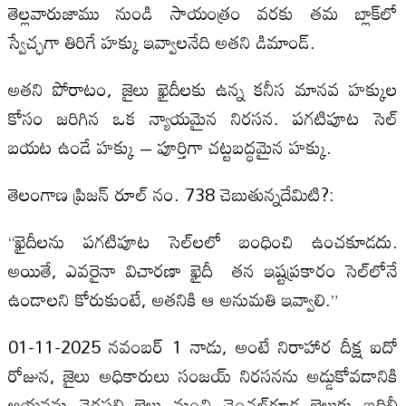
తెల్లవారుజాము నుండి సాయంత్రం వరకు తమ బ్లాక్‌లో
స్వేచ్ఛగా తిరిగే హక్కు ఇవ్వాలనేది అతని డిమాండ్.
అతని పోరాటం, జైలు ఖైదీలకు ఉన్న కనీస మానవ హక్కుల
కోసం జరిగిన ఒక న్యాయమైన నిరసన. పగటిపూట సెల్‌
బయట ఉండే హక్కు – పూర్తిగా చట్టబద్ధమైన హక్కు.
తెలంగాణ ప్రిజన్ రూల్ నం. 738 చెబుతున్నదేమిటి?:
“ఖైదీలను పగటిపూట సెల్‌లలో బంధించి ఉంచకూడదు.
అయితే, ఎవరైనా విచారణా ఖైదీ తన ఇష్టప్రకారం సెల్‌లోనే
ఉండాలని కోరుకుంటే, అతనికి ఆ అనుమతి ఇవ్వాలి.”
01-11-2025 నవంబర్ 1 నాడు, అంటే నిరాహార దీక్ష ఐదో
రోజున, జైలు అధికారులు సంజయ్‌ నిరసనను అడ్డుకోవడానికి
ఆయనను చెర్లపల్లి జైలు నుంచి చెంచల్‌గూడ జైలుకు బదిలీ