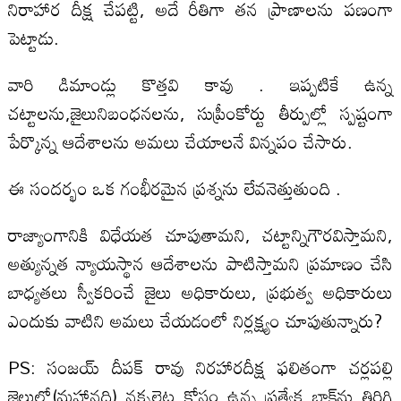
నిరాహార దీక్ష చేపట్టి, అదే రీతిగా తన ప్రాణాలను పణంగా
పెట్టాడు.
వారి డిమాండ్లు కొత్తవి కావు . ఇప్పటికే ఉన్న
చట్టాలను,జైలునిబంధనలను, సుప్రీంకోర్టు తీర్పుల్లో స్పష్టంగా
పేర్కొన్న ఆదేశాలను అమలు చేయాలనే విన్నపం చేసారు.
ఈ సందర్భం ఒక గంభీరమైన ప్రశ్నను లేవనెత్తుతుంది .
రాజ్యాంగానికి విధేయత చూపుతామని, చట్టాన్నిగౌరవిస్తామని,
అత్యున్నత న్యాయస్థాన ఆదేశాలను పాటిస్తామని ప్రమాణం చేసి
బాధ్యతలు స్వీకరించే జైలు అధికారులు, ప్రభుత్వ అధికారులు
ఎందుకు వాటిని అమలు చేయడంలో నిర్లక్ష్యం చూపుతున్నారు?
PS: సంజయ్ దీపక్ రావు నిరహారదీక్ష ఫలితంగా చర్లపల్లి
జైలులో(మహానది) నక్సలైట్ల కోసం ఉన్న ప్రత్యేక బ్లాక్‌ను తిరిగి