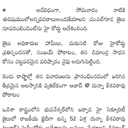
• అదేవిధంగా, సోమవారం నాటికి
ఈవిషయంలోఅన్నివివరాలుఅందజేయాలని చంచల్‌గూడ జైలు
సూపరింటెండెంట్‌ను హై కోర్టు ఆదేశించింది.
జైలు అధికారుల హామీలు, మరుసటి రోజు హైకోర్టు
ప్రతిస్పందనతో, సంజయ్‌ పోరాటం, తన డిమాండ్ల సాధన
కోసం చట్టపరమైన పరిష్కారం వైపు అడుగుపెట్టింది.
రెండు రాష్ట్రాల్లో తన విచారణలను ప్రారంభించడంలో జరిగిన
తీవ్రమైన ఆలస్యానికి వ్యతిరేకంగా ఆజాద్‌ @ దున్నా కేశవరావు
పోరాటం
ఒడిశా రాష్ట్రంలోని భువనేశ్వర్‌లోని జర్పాడ హై సెక్యూరిటీ
జైలులో రాజకీయ ఖైదీగా ఉన్న 52 ఏళ్ల దున్నా కేశవరావు
(ఆజాద్‌) సుప్రీంకోర్టు ఆదేశాలను అమలు చేయాలని డిమాండ్‌