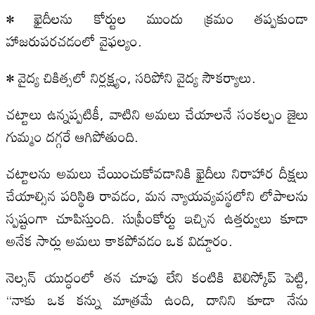
• ఖైదీలను కోర్టుల ముందు క్రమం తప్పకుండా
హాజరుపరచడంలో వైఫల్యం.
• వైద్య చికిత్సలో నిర్లక్ష్యం, సరిపోని వైద్య సౌకర్యాలు.
చట్టాలు ఉన్నప్పటికీ, వాటిని అమలు చేయాలనే సంకల్పం జైలు
గుమ్మం దగ్గరే ఆగిపోతుంది.
చట్టాలను అమలు చేయించుకోవడానికి ఖైదీలు నిరాహార దీక్షలు
చేయాల్సిన పరిస్థితి రావడం, మన న్యాయవ్యవస్థలోని లోపాలను
స్పష్టంగా చూపిస్తుంది. సుప్రీంకోర్టు ఇచ్చిన ఉత్తర్వులు కూడా
అనేక సార్లు అమలు కాకపోవడం ఒక విడ్డూరం.
నెల్సన్ యుద్ధంలో తన చూపు లేని కంటికి టెలిస్కోప్ పెట్టి,
“నాకు ఒక కన్ను మాత్రమే ఉంది, దానిని కూడా నేను