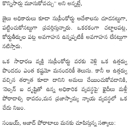
కొన్నిసార్లు మూసుకోవచ్చు” అని అన్నట్లే,
జైలు అధికారులు కూడా సుప్రీంకోర్టు ఆదేశాలను చూడనట్టుగా,
పట్టించుకోనట్టుగా ప్రవర్తిస్తున్నారు. ఒకరకంగా చట్టాలపట్ల,
కోర్టుతీర్పుల పట్ల అవగాహన ఉన్నప్పటికీ అవగాహన లేనట్లుగా
నటిస్తారు.
ఒక సాధారణ వ్యక్తి సుప్రీంకోర్టు వరకు వెళ్లి ఒక ఉత్తర్వు
పొందడం ఎంత కష్టమో మనందరికీ తెలుసు. కానీ ఆ ఉత్తర్వు
వచ్చిన తర్వాత కూడా దానిని అమలు చేయించుకోవడానికి,
‘నెల్సన్ ఐ దృష్టితో ఉన్న అధికారిక వ్యవస్థపై’ ఖైదీలు మళ్లీ
పోరాడాల్సి రావడం,మన ప్రజాస్వామ్య న్యాయ వ్యవస్థలో ఒక
చేదు నిజం.
సంజయ్‌, ఆజాద్ పోరాటాలు మనకు చూపిస్తున్న సత్యాలు: