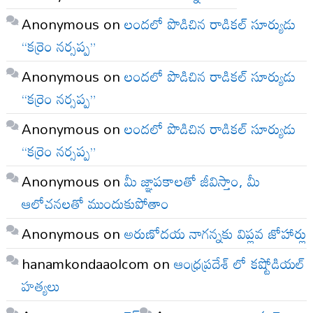
Anonymous
on
లందలో పొడిచిన రాడికల్ సూర్యుడు
“కర్రెం నర్సప్ప”
Anonymous
on
లందలో పొడిచిన రాడికల్ సూర్యుడు
“కర్రెం నర్సప్ప”
Anonymous
on
లందలో పొడిచిన రాడికల్ సూర్యుడు
“కర్రెం నర్సప్ప”
Anonymous
on
మీ జ్ఞాపకాలతో జీవిస్తాం, మీ
ఆలోచనలతో ముందుకుపోతాం
Anonymous
on
అరుణోదయ నాగన్నకు విప్లవ జోహార్లు
hanamkondaaolcom
on
ఆంధ్రప్రదేశ్ లో కష్టోడియల్
హత్యలు