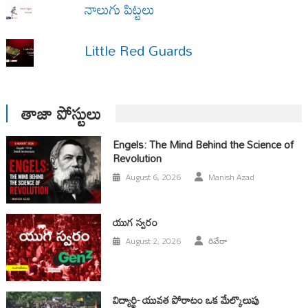
నాలుగు పిట్టలు
Little Red Guards
తాజా పోస్టులు
Engels: The Mind Behind the Science of
Revolution
August 6, 2026
Manish Azad
యుగ స్వ‌రం
August 2, 2026
రివేరా
విద్యార్థి- యువత పోరాటం ఒక మేల్కొలుపు