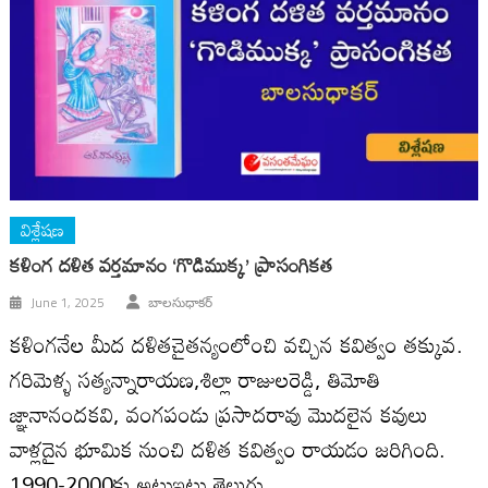
విశ్లేషణ
కళింగ దళిత వర్తమానం ‘గొడిముక్క’ ప్రాసంగికత
June 1, 2025
బాలసుధాకర్
కళింగనేల మీద దళితచైతన్యంలోంచి వచ్చిన కవిత్వం తక్కువ.
గరిమెళ్ళ సత్యన్నారాయణ,శిల్లా రాజులరెడ్డి, తిమోతి
జ్ఞానానందకవి, వంగపండు ప్రసాదరావు మొదలైన కవులు
వాళ్లదైన భూమిక నుంచి దళిత కవిత్వం రాయడం జరిగింది.
1990-2000కు అటుఇటు తెలుగు