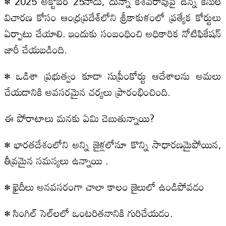
• 2025 అక్టోబర్‌ 25నాడు, దున్నా కేశవరావుపై ఉన్న కేసుల
విచారణ కోసం ఆంధ్రప్రదేశ్‌లోని శ్రీకాకుళంలో ప్రత్యేక కోర్టులు
ఏర్పాటు చేయాలి. ఇందుకు సంబంధించి అధికారిక నోటిఫికేషన్‌
జారీ చేయబడింది.
• ఒడిశా ప్రభుత్వం కూడా సుప్రీంకోర్టు ఆదేశాలను అమలు
చేయడానికి అవసరమైన చర్యలు ప్రారంభించింది.
ఈ పోరాటాలు మనకు ఏమి చెబుతున్నాయి?
• భారతదేశంలోని అన్ని జైళ్లలోనూ కొన్ని సాధారణమైపోయిన,
తీవ్రమైన సమస్యలు ఉన్నాయి .
• ఖైదీలు అనవసరంగా చాలా కాలం జైలులో ఉండిపోవడం
• సింగిల్‌ సెల్‌లలో ఒంటరితనానికి గురిచేయడం.