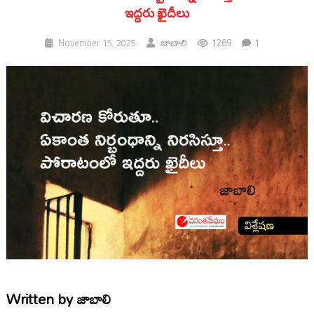
ఇద్దరు ఖైదీలు
1269
1
November 15, 2025
జాబాలి
Written by
జాబాలి