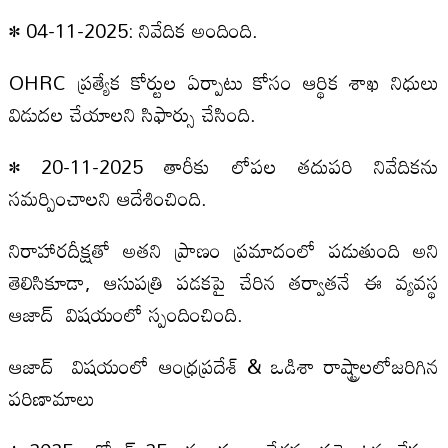
• 04-11-2025: నివేదిక అందింది.
OHRC ప్రత్యేక కోర్టుల ఏర్పాటు కోసం ఆర్థిక శాఖ నిధులు
విడుదల చేయాలని సిఫార్సు చేసింది.
• 20-11-2025 తారీకు లోపల తదుపరి నివేదికను
సమర్పించాలని ఆదేశించింది.
నిరాహారదీక్షతో అతని ప్రాణం ప్రమాదంలో పడుతుంది అని
తెలిసికూడా, ఆసుపత్రి పడకపై చేరిన తర్వాతనే ఈ వ్యవస్థ
ఆజాద్ విషయంలో స్పందించింది.
ఆజాద్ విషయంలో ఆంధ్రప్రదేశ్‌ & ఒడిశా రాష్ట్రాలలోజరిగిన
పరిణామాలు