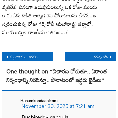
వ్యతిరేక దినంగా జరుపుకుంటున్న ఒక రోజు ముందు
కారంచేడు దళిత ఆత్మగౌరవ పోరాటాలను దేశమంతా
స్మరించుకున్న రోజు గడ్చిరోలీ (మహారాష్ట్ర) జిల్లాలో,
మావోయిస్టుల రాజకీయ చిత్రపటంలో
Post
మల్లయోధుల నిరసన
కడుపు కోత
navigation
One thought on “
విచారణ కోరుతూ.. ఏకాంత
నిర్బంధాన్ని నిరసిస్తూ.. పోరాటంలో ఇద్దరు ఖైదీలు
”
Hanamkondaaolcom
November 30, 2025 at 7:21 am
Buchireddy gangula