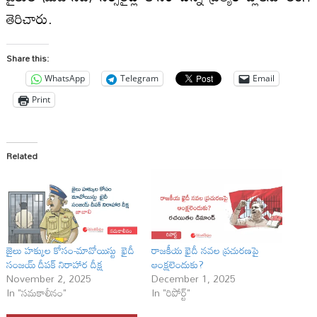
తెరిచారు.
Share this:
WhatsApp
Telegram
Email
Print
Related
జైలు హక్కుల కోసం-మావోయిస్టు ఖైదీ
రాజ‌కీయ ఖైదీ న‌వ‌ల ప్ర‌చుర‌ణ‌పై
సంజయ్ దీపక్ నిరాహార దీక్ష‌
ఆంక్ష‌లెందుకు?
November 2, 2025
December 1, 2025
In "సమకాలీనం"
In "రిపోర్ట్"