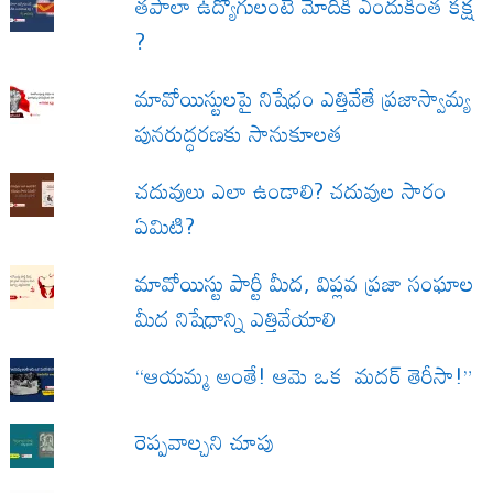
త‌పాలా ఉద్యోగులంటే మోదీకి ఎందుకింత కక్ష
?
మావోయిస్టులపై నిషేధం ఎత్తివేతే ప్రజాస్వామ్య
పునరుద్ధరణకు సానుకూలత
చదువులు ఎలా ఉండాలి? చదువుల సారం
ఏమిటి?
మావోయిస్టు పార్టీ మీద, విప్లవ ప్రజా సంఘాల
మీద నిషేధాన్ని ఎత్తివేయాలి
“ఆయమ్మ అంతే! ఆమె ఒక మదర్ తెరీసా!”
రెప్పవాల్చని చూపు