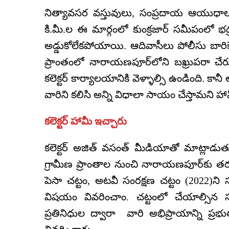
నిత్యావసర వస్తువులు, సంప్రదాయ ఆయుధాలతో 
కి.మీ.ల ఈ మార్గంలో కుంక్ర‌జార్ సమీపంలో భ
అడ్డుకోలేకపోయాయి. ఆదివాసీలు పోలీసు బారిక
ప్రాంతంలో నారాయణపూర్‌లోని బఖ్రుపరా చేరు
కలెక్టర్ కార్యాలయానికి వెళ్ళాల్సి ఉండింది. కానీ
వారిని కలిసి అన్ని విధాలా సాయం చేస్తామని హా
కలెక్టర్‌ హామీ ఇచ్చారు
కలెక్టర్ అజిత్ వసంత్ మీడియాతో మాట్లాడు
గ్రామీణ ప్రాంతాల నుంచి నారాయణపూర్‌కు తర
పెసా చట్టం, అటవీ సంరక్షణ చట్టం (2022)ని సవర
విషయం వివరించాం. చట్టంలో చేయాల్సిన సవ
ప్రతినిధుల ద్వారా వారి అభిప్రాయాన్ని ప్రభ