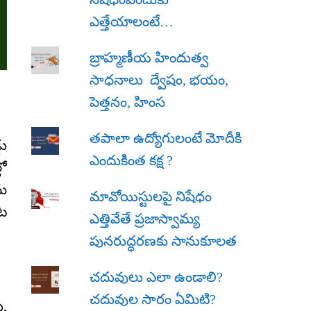
ఎత్తేయాలంటే…
బ్రాహ్మణీయ హిందుత్వ
సాధనాలు ద్వేషం, భయం,
పెత్తనం, హింస
త‌పాలా ఉద్యోగులంటే మోదీకి
డు
ఎందుకింత కక్ష ?
లో
తమ
మావోయిస్టులపై నిషేధం
ాట
ఎత్తివేతే ప్రజాస్వామ్య
పునరుద్ధరణకు సానుకూలత
చదువులు ఎలా ఉండాలి?
చదువుల సారం ఏమిటి?
ు,