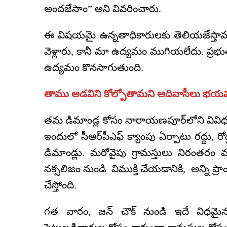
అందజేసాం” అని వివరించారు.
ఈ విషయమై ఉన్నతాధికారులకు తెలియజేస్తామని కల
వెళ్లారు, కానీ మా ఉద్యమం ముగియలేదు. ప్రభు
ఉద్యమం కొనసాగుతుంది.
తాము అడవిని కోల్పోతామని ఆదివాసీలు భయ
తమ డిమాండ్ల కోసం నారాయణపూర్‌లోని వివిధ ప్
ఇందులో సీఆర్‌పీఎఫ్‌ క్యాంపు ఏర్పాటు రద్దు, ర
డిమాండ్లు. మరోవైపు గ్రామస్తులు నిరంతరం వ్యత
నక్సలిజం నుండి విముక్తి చేయడానికి, అన్ని ప్ర
చేస్తోంది.
గత వారం, జన్ చౌక్ నుండి ఇదే విధమైన ఉద