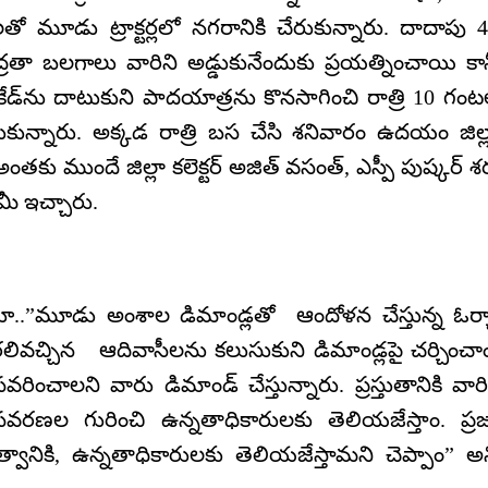
మూడు ట్రాక్టర్లలో నగరానికి చేరుకున్నారు. దాదాపు 
ద్రతా బలగాలు వారిని అడ్డుకునేందుకు ప్రయత్నించాయి కా
ేడ్‌ను దాటుకుని పాదయాత్రను కొనసాగించి రాత్రి 10 గం
కున్నారు. అక్కడ రాత్రి బస చేసి శనివారం ఉదయం జిల్
 అంతకు ముందే జిల్లా కలెక్టర్ అజిత్ వసంత్, ఎస్పీ పుష్కర్ శర
మీ ఇచ్చారు.
తూ..”మూడు అంశాల డిమాండ్లతో ఆందోళన చేస్తున్న ఓర్
లివచ్చిన ఆదివాసీలను కలుసుకుని డిమాండ్లపై చర్చించా
ించాలని వారు డిమాండ్‌ చేస్తున్నారు. ప్రస్తుతానికి వారి
రణల గురించి ఉన్నతాధికారులకు తెలియజేస్తాం. ప్ర
ుత్వానికి, ఉన్నతాధికారులకు తెలియజేస్తామని చెప్పాం” అ