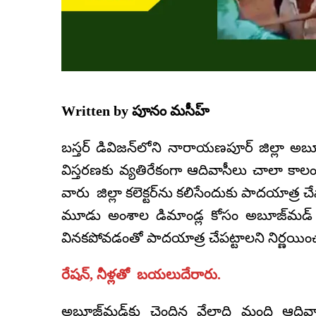
Written by
పూనం మసీహ్
బస్తర్ డివిజన్‌లోని నారాయణపూర్ జిల్లా అబూజ్
విస్తరణకు వ్యతిరేకంగా ఆదివాసీలు చాలా కాలం
వారు జిల్లా కలెక్టర్‌ను కలిసేందుకు పాదయాత్ర
మూడు అంశాల డిమాండ్ల కోసం అబూజ్‌మడ్ తో
వినకపోవడంతో పాదయాత్ర చేపట్టాలని నిర్ణయిం
రేషన్, నీళ్లతో బయలుదేరారు.
అబూజ్‌మడ్‌కు చెందిన వేలాది మంది ఆదివా