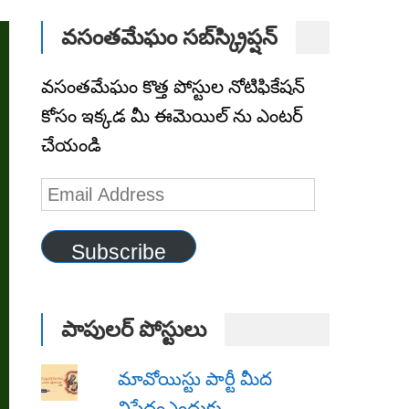
వసంతమేఘం సబ్‌స్క్రిప్షన్
వసంతమేఘం కొత్త పోస్టుల నోటిఫికేషన్
కోసం ఇక్కడ మీ ఈమెయిల్ ను ఎంటర్
చేయండి
Email
Address
Subscribe
పాపులర్ పోస్టులు
మావోయిస్టు పార్టీ మీద
నిషేధంఎందుకు