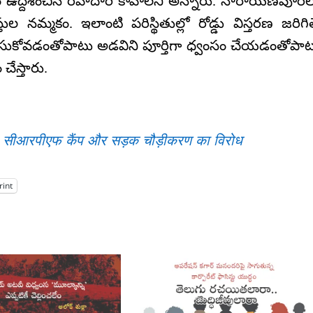
ోసం ఉద్దేశించిన రహదారి కావాలని అన్నారు. నారాయణపూర్‌
ుల నమ్మకం. ఇలాంటి పరిస్థితుల్లో రోడ్డు విస్తరణ జరిగి
ేసుకోవడంతోపాటు అడవిని పూర్తిగా ధ్వంసం చేయడంతోపా
చేస్తారు.
ार्च, सीआरपीएफ कैंप और सड़क चौड़ीकरण का विरोध
rint