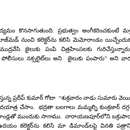
మా ఉద్యమం కొనసాగుతుంది. ప్రభుత్వం అంగీకరించకుంటే మళ్
ూజ్‌మడ్ నుంచి కలెక్టర్‌ను కలిసి మెమోరాండం యిచ్చేందు
ముద్రవేసి జైలుకు పంపి చిత్రహింసలకు గురిచేస్తున్నార
ోలీసులు నక్సలైట్‌లు అని జైలుకు పంపారు” అని వా
తున్న ప్రదీప్ కుమార్ గోటా “శుక్రవారం నాడు సుమారు వెయ్
్ర చేసాం. భద్రతా బలగాలు మమ్మల్ని కుంక్రజార్ దగ్
మాండ్లతో ముందుకు సాగాము. నారాయణపూర్‌లోని బక్రుపా
యం కలెక్టర్‌ను కలిసి మా డిమాండ్‌లపై వినతి పత్రాన్