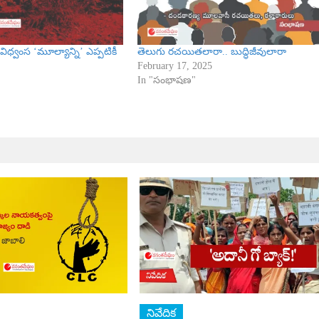
విధ్వంస ‘మూల్యాన్ని’ ఎప్పటికీ
తెలుగు రచయితలారా.. బుద్ధిజీవులారా
February 17, 2025
In "సంభాషణ"
నివేదిక