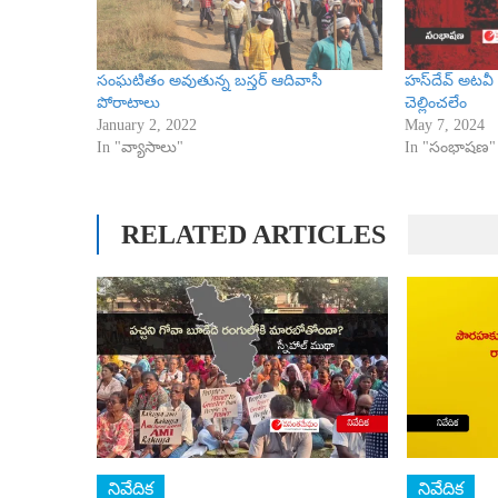
సంఘటితం అవుతున్న బస్తర్ ఆదివాసీ
హస్‌దేవ్ అటవీ 
పోరాటాలు
చెల్లించలేం
January 2, 2022
May 7, 2024
In "వ్యాసాలు"
In "సంభాషణ"
RELATED ARTICLES
నివేదిక
నివేదిక