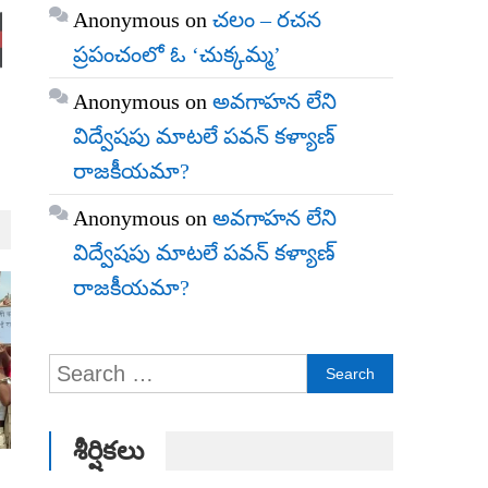
Anonymous
on
చలం – రచన
ప్రపంచంలో ఓ ‘చుక్కమ్మ’
Anonymous
on
అవగాహన లేని
విద్వేషపు మాటలే పవన్ కళ్యాణ్
రాజకీయమా?
Anonymous
on
అవగాహన లేని
విద్వేషపు మాటలే పవన్ కళ్యాణ్
రాజకీయమా?
Search
for:
శీర్షికలు