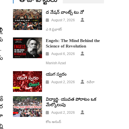
ద నేషన్ వాంట్స్ టు నో
August 7, 2026
లీ
ఎ కె ప్రభాకర్
కు
Engels: The Mind Behind the
Science of Revolution
ు.
August 6, 2026
రు
Manish Azad
యుగ స్వ‌రం
August 2, 2026
రివేరా
యి
విద్యార్థి- యువత పోరాటం ఒక
మేల్కొలుపు
గర
August 2, 2026
రా
కోట ఆనంద్
ని