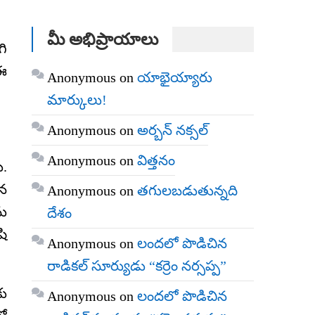
మీ అభిప్రాయాలు
గి
 ఈ
Anonymous
on
యాభైయ్యారు
మార్కులు!
Anonymous
on
అర్బన్ నక్సల్
Anonymous
on
విత్తనం
ు.
ాన
Anonymous
on
తగులబడుతున్నది
ను
దేశం
షి
Anonymous
on
లందలో పొడిచిన
రాడికల్ సూర్యుడు “కర్రెం నర్సప్ప”
కు
Anonymous
on
లందలో పొడిచిన