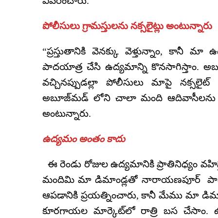
వివరించారు.
పోలీసులు గ్రామస్తులను నక్సలైట్లు అంటున్నారు
“ప్రస్తుతానికి వెనక్కు వెళ్తున్నాం, కానీ 
పాదయాత్ర చేసి ఉద్యమాన్ని కొనసాగిస్తాం. అబ
వచ్చినప్పుడల్లా పోలీసులు మాపై నక్సలైట్‌ 
అబూజ్‌మడ్ లోని చాలా మంది ఆదివాసీలను ప
అంటున్నారు.
ఉద్యమం అంతం కాదు
ఈ రెండు రోజుల ఉద్యమానికి ప్రాతినిధ్యం వహిస్
మందిమి మా డిమాండ్లతో నారాయణపూర్ పాదయాత
ఆపడానికి ప్రయత్నించారు, కానీ మేము మా డి
కూరగాయల మార్కెట్‌లో రాత్రి బస చేసాం. ఉద