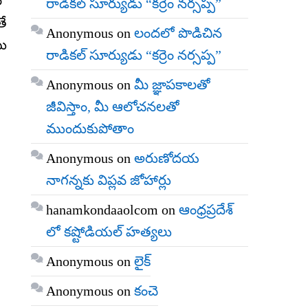
లో
రాడికల్ సూర్యుడు “కర్రెం నర్సప్ప”
తే
Anonymous
on
లందలో పొడిచిన
టు
రాడికల్ సూర్యుడు “కర్రెం నర్సప్ప”
Anonymous
on
మీ జ్ఞాపకాలతో
జీవిస్తాం, మీ ఆలోచనలతో
ముందుకుపోతాం
Anonymous
on
అరుణోదయ
నాగన్నకు విప్లవ జోహార్లు
hanamkondaaolcom
on
ఆంధ్రప్రదేశ్
లో కష్టోడియల్ హత్యలు
Anonymous
on
లైక్
Anonymous
on
కంచె