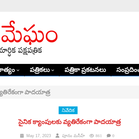
ిత్యం
పత్రికలు
పత్రికా ప్రకటనలు
సంప్రదిం
వ్యతిరేకంగా పాదయాత్ర
నివేదిక
సైనిక క్యాంపులకు వ్యతిరేకంగా పాదయాత్ర
May 17, 2023
పూనం మసీహ్
861
0