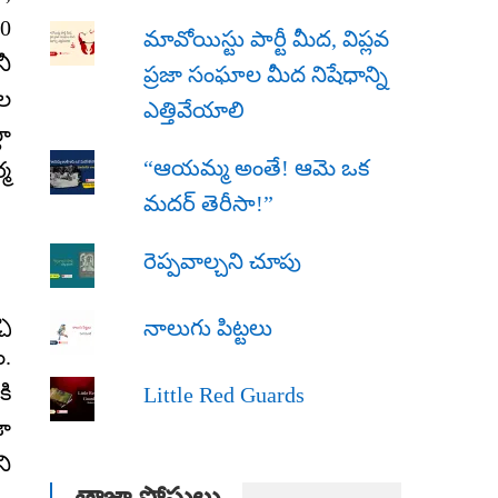
40
మావోయిస్టు పార్టీ మీద, విప్లవ
నీ
ప్రజా సంఘాల మీద నిషేధాన్ని
టల
ఎత్తివేయాలి
లా
“ఆయమ్మ అంతే! ఆమె ఒక
్మ
మదర్ తెరీసా!”
రెప్పవాల్చని చూపు
చా
నాలుగు పిట్టలు
ం.
కి
Little Red Guards
జా
ని
తాజా పోస్టులు