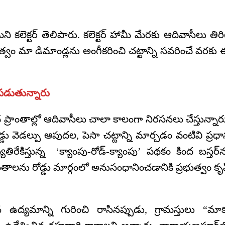
ెక్టర్‌ తెలిపారు. కలెక్టర్‌ హామీ మేరకు ఆదివాసీలు తిరి
త్వం మా డిమాండ్లను అంగీకరించి చట్టాన్ని సవరించే వరకు
పడుతున్నారు
రాంతాల్లో ఆదివాసీలు చాలా కాలంగా నిరసనలు చేస్తున్నార
ోడ్డు వెడల్పు ఆపుదల, పెసా చట్టాన్ని మార్చడం వంటివి ప్రధ
ిరేకిస్తున్న ‘క్యాంపు-రోడ్-క్యాంపు’ పథకం కింద బస్తర్‌
ాంతాలను రోడ్డు మార్గంలో అనుసంధానించడానికి ప్రభుత్వం కృ
్యమాన్ని గురించి రాసినప్పుడు, గ్రామస్తులు “మా