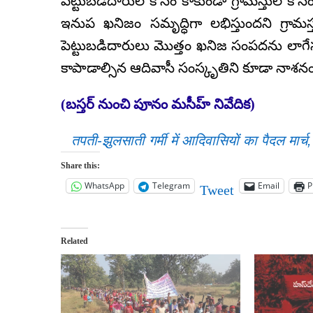
పెట్టుబడిదారుల కోసం కాకుండా గ్రామస్తుల క
ఇనుప ఖనిజం సమృద్ధిగా లభిస్తుందని గ్రామస్త
పెట్టుబడిదారులు మొత్తం ఖనిజ సంపదను లాగ
కాపాడాల్సిన ఆదివాసీ సంస్కృతిని కూడా నాశనం 
(బస్తర్ నుంచి పూనం మసీహ్ నివేదిక)
तपती-झुलसाती गर्मी में आदिवासियों का पैदल म
Share this:
WhatsApp
Telegram
Email
P
Tweet
Related