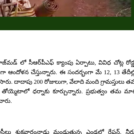
‌మడ్ లో సీఆర్‌పీఎఫ్ క్యాంపు ఏర్పాటు, వివిధ చోట్ల రోడ్
గా ఆందోళన చేస్తున్నారు. ఈ సందర్భంగా మే 12, 13 తేదీల్
 చేసారు. దాదాపు 200 రోజులుగా, వేలాది మంది గ్రామస్తులు 
య్మెటాలో ధర్నాకు కూర్చున్నారు. ప్రభుత్వం తమ మ
చారు.
సీలు శుక్రవారంనాడు మండుతున్న ఎండలో రేషన్, నీర