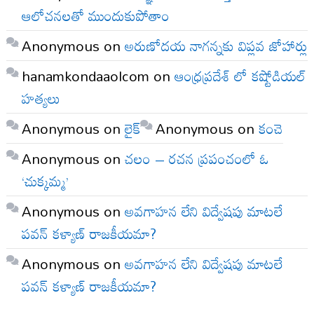
ఆలోచనలతో ముందుకుపోతాం
Anonymous
on
అరుణోదయ నాగన్నకు విప్లవ జోహార్లు
hanamkondaaolcom
on
ఆంధ్రప్రదేశ్ లో కష్టోడియల్
హత్యలు
Anonymous
on
లైక్
Anonymous
on
కంచె
Anonymous
on
చలం – రచన ప్రపంచంలో ఓ
‘చుక్కమ్మ’
Anonymous
on
అవగాహన లేని విద్వేషపు మాటలే
పవన్ కళ్యాణ్ రాజకీయమా?
Anonymous
on
అవగాహన లేని విద్వేషపు మాటలే
పవన్ కళ్యాణ్ రాజకీయమా?