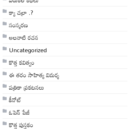
ఎరుకల కథలు
క్యా చల్రా .?
సంస్మరణ
అలనాటి రచన
Uncategorized
కొత్త కవిత్వం
ఈ తరం సాహిత్య విమర్శ
పత్రికా ప్రకటనలు
కీనోట్
ఓపెన్ పేజీ
కొత్త పుస్తకం