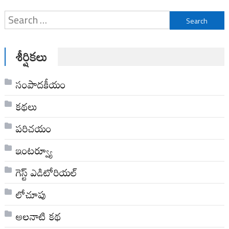
Search
for:
శీర్షికలు
సంపాదకీయం
కథలు
పరిచయం
ఇంటర్వ్యూ
గెస్ట్ ఎడిటోరియల్
లోచూపు
అల‌నాటి క‌థ‌