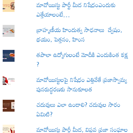
మావోయిస్టు పార్టీ మీద నిషేధంఎందుకు
ఎత్తేయాలంటే…
బ్రాహ్మణీయ హిందుత్వ సాధనాలు ద్వేషం,
భయం, పెత్తనం, హింస
త‌పాలా ఉద్యోగులంటే మోదీకి ఎందుకింత కక్ష
?
మావోయిస్టులపై నిషేధం ఎత్తివేతే ప్రజాస్వామ్య
పునరుద్ధరణకు సానుకూలత
చదువులు ఎలా ఉండాలి? చదువుల సారం
ఏమిటి?
మావోయిస్టు పార్టీ మీద, విప్లవ ప్రజా సంఘాల