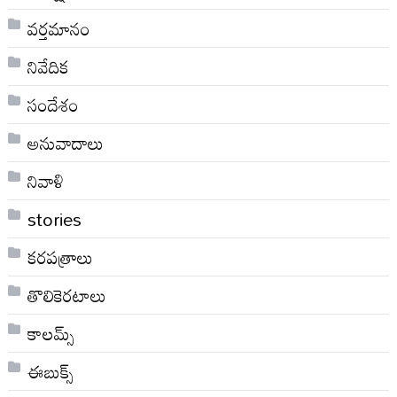
వర్తమానం
నివేదిక
సందేశం
అనువాదాలు
నివాళి
stories
కరపత్రాలు
తొలికెరటాలు
కాలమ్స్
ఈబుక్స్