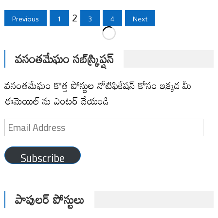
Posts
2
Previous
1
3
4
Next
pagination
వసంతమేఘం సబ్‌స్క్రిప్షన్
వసంతమేఘం కొత్త పోస్టుల నోటిఫికేషన్ కోసం ఇక్కడ మీ
ఈమెయిల్ ను ఎంటర్ చేయండి
Email
Address
Subscribe
పాపులర్ పోస్టులు