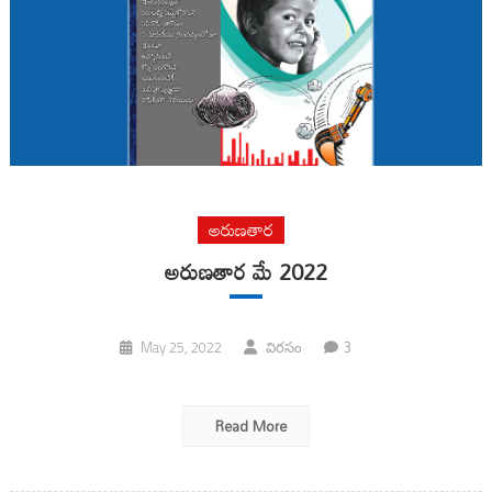
అరుణతార
అరుణతార మే 2022
3
May 25, 2022
విరసం
Read More