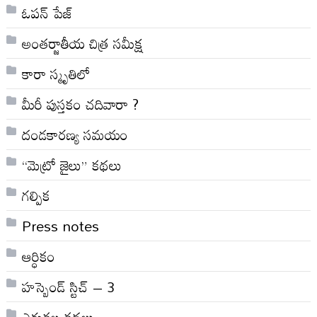
ఓపన్ పేజ్
అంతర్జాతీయ చిత్ర సమీక్ష
కారా స్మృతిలో
మీరీ పుస్తకం చదివారా ?
దండకారణ్య సమయం
“మెట్రో జైలు” కథలు
గల్పిక
Press notes
ఆర్ధికం
హస్బెండ్ స్టిచ్ – 3