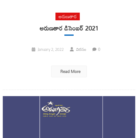
అరుణతార
అరుణతార డిసెంబర్ 2021
0
January 2, 2022
విరసం
Read More