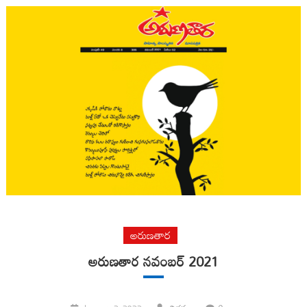
అరుణతార
అరుణతార నవంబర్ 2021