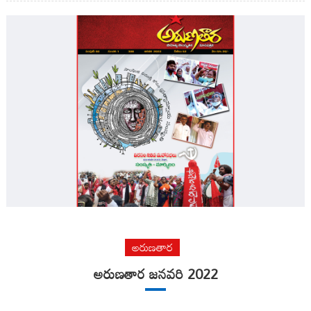
అరుణతార
అరుణతార జనవరి 2022