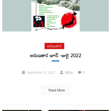
అరుణతార
అరుణతార జూన్ -జులై 2022
0
September 22, 2022
విరసం
Read More