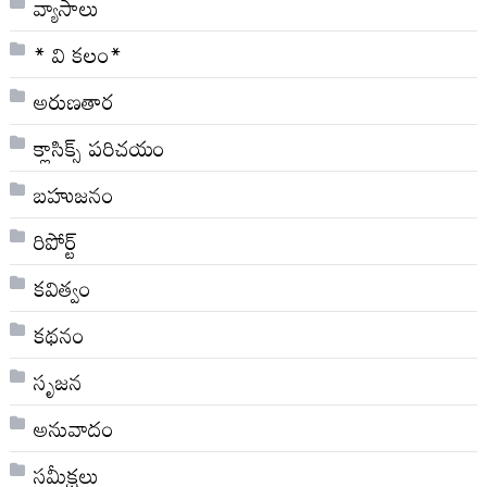
వ్యాసాలు
* వి క‌లం*
అరుణతార
క్లాసిక్స్ ప‌రిచ‌యం
బహుజనం
రిపోర్ట్
కవిత్వం
కథనం
సృజన
అనువాదం
సమీక్షలు