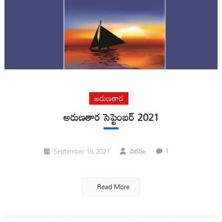
అరుణతార
అరుణతార సెప్టెంబర్ 2021
1
September 16, 2021
విరసం
Read More