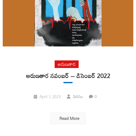
అరుణతార
అరుణతార నవంబర్ – డిసెంబర్ 2022
0
April 1, 2023
విరసం
Read More