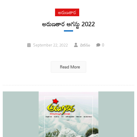
అరుణతార
అరుణతార ఆగస్టు 2022
0
September 22, 2022
విరసం
Read More