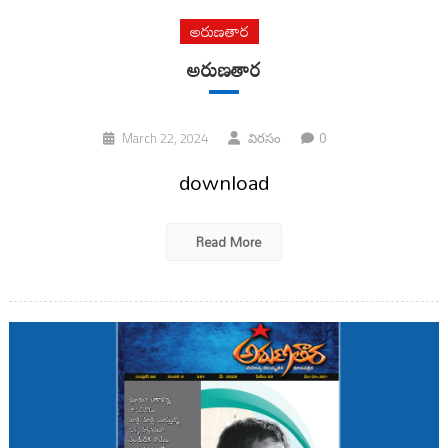
అరుణతార
అరుణతార
0
March 22, 2024
విరసం
download
Read More