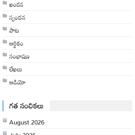
ఖండన
స్పందన
పాట
ఆర్థికం
సంభాషణ
లేఖలు
ఆడియో
గత సంచికలు
August 2026