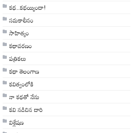
కథ..కథయ్యిందా!
సమకాలీనం
సాహిత్యం
కథావరణం
పత్రికలు
కథా తెలంగాణ
కవిత్వంలోకి
నా క‌థ‌తో నేను
కవి నడిచిన దారి
విశ్లేషణ