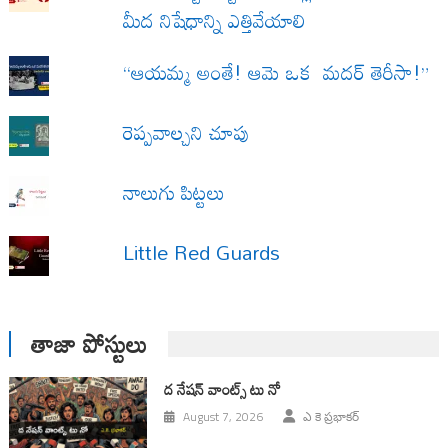
మీద నిషేధాన్ని ఎత్తివేయాలి
“ఆయమ్మ అంతే! ఆమె ఒక మదర్ తెరీసా!”
రెప్పవాల్చని చూపు
నాలుగు పిట్టలు
Little Red Guards
తాజా పోస్టులు
ద నేషన్ వాంట్స్ టు నో
August 7, 2026
ఎ కె ప్రభాకర్