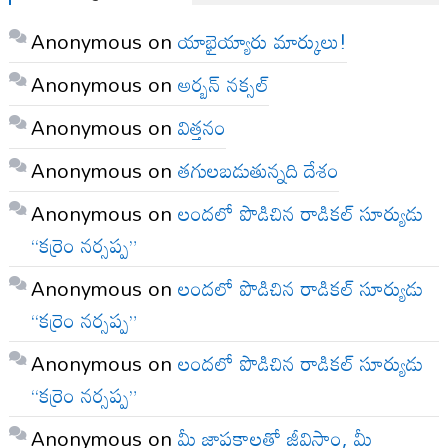
Anonymous
on
యాభైయ్యారు మార్కులు!
Anonymous
on
అర్బన్ నక్సల్
Anonymous
on
విత్తనం
Anonymous
on
తగులబడుతున్నది దేశం
Anonymous
on
లందలో పొడిచిన రాడికల్ సూర్యుడు
“కర్రెం నర్సప్ప”
Anonymous
on
లందలో పొడిచిన రాడికల్ సూర్యుడు
“కర్రెం నర్సప్ప”
Anonymous
on
లందలో పొడిచిన రాడికల్ సూర్యుడు
“కర్రెం నర్సప్ప”
Anonymous
on
మీ జ్ఞాపకాలతో జీవిస్తాం, మీ