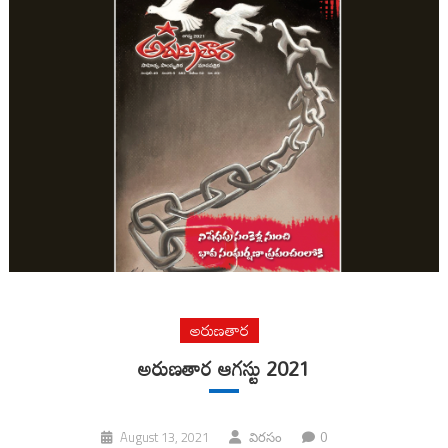
అరుణతార
అరుణతార ఆగస్టు 2021
0
August 13, 2021
విరసం