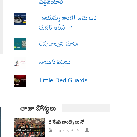
ఎత్తివేయాలి
“ఆయమ్మ అంతే! ఆమె ఒక
మదర్ తెరీసా!”
రెప్పవాల్చని చూపు
నాలుగు పిట్టలు
Little Red Guards
తాజా పోస్టులు
ద నేషన్ వాంట్స్ టు నో
August 7, 2026