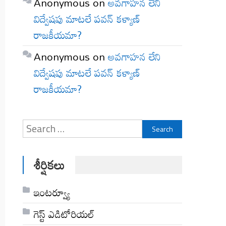
Anonymous
on
అవగాహన లేని
విద్వేషపు మాటలే పవన్ కళ్యాణ్
రాజకీయమా?
Anonymous
on
అవగాహన లేని
విద్వేషపు మాటలే పవన్ కళ్యాణ్
రాజకీయమా?
Search
for:
శీర్షికలు
ఇంటర్వ్యూ
గెస్ట్ ఎడిటోరియల్