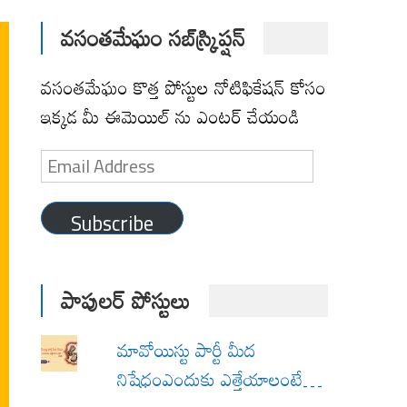
వసంతమేఘం సబ్‌స్క్రిప్షన్
వసంతమేఘం కొత్త పోస్టుల నోటిఫికేషన్ కోసం
ఇక్కడ మీ ఈమెయిల్ ను ఎంటర్ చేయండి
Email
Address
Subscribe
పాపులర్ పోస్టులు
మావోయిస్టు పార్టీ మీద
నిషేధంఎందుకు ఎత్తేయాలంటే…