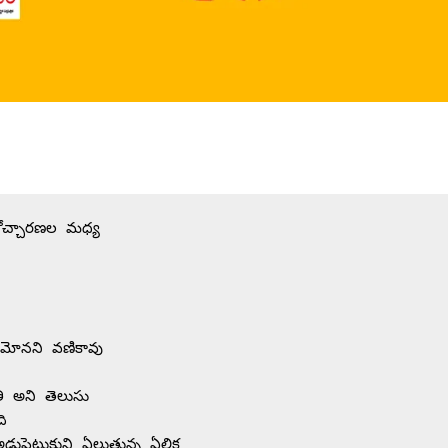
రోచ్చారణల మధ్య 
డేమోనని వణికావు 
తి అని తెలుసు 
ది 
్డుపెట్టుకుని ఏలుతున్న ఏలిక 