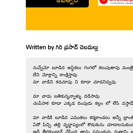
Written by
గిరి ప్రసాద్ చెలమల్లు
నువ్వేమో బూడిద అస్థికలు గంగలో కలుపుతావు మంత్
లేని మోక్షాన్ని కాంక్షిస్తావు 
మా వాడిని కడచూపు ని కూడా చూడనివ్వవు 
మా వాడు బతికున్నన్నాళ్ళు దడిసావు 
చంపేసాక కూడా ఎక్కడ దింపుడు కల్లం లో లేసి వస్తా
మా వాడికి బూడిద ఎముకలు కర్మకాండలు అన్నీ భ్రాం
ఏదో పిచ్చి తల్లి వృద్ధాప్యంలో కొడుకును చూడాలనుకుం
అదీ తీరకుండానే చేసింది తాను నమ్ముకున్న మతాన్ని అడ