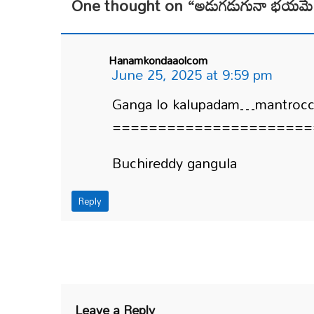
One thought on “
అడుగడుగునా భయమే
Hanamkondaaolcom
June 25, 2025 at 9:59 pm
Ganga lo kalupadam…mantrocca
======================
Buchireddy gangula
Reply
Leave a Reply