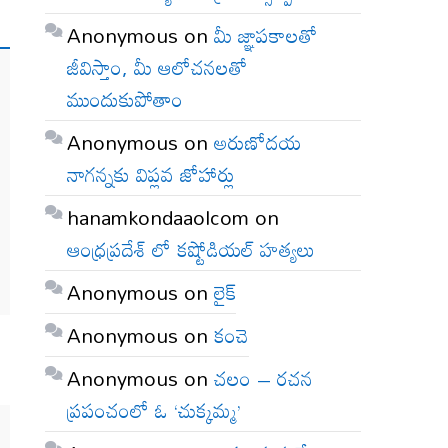
Anonymous
on
మీ జ్ఞాపకాలతో
జీవిస్తాం, మీ ఆలోచనలతో
ముందుకుపోతాం
Anonymous
on
అరుణోదయ
నాగన్నకు విప్లవ జోహార్లు
hanamkondaaolcom
on
ఆంధ్రప్రదేశ్ లో కష్టోడియల్ హత్యలు
Anonymous
on
లైక్
Anonymous
on
కంచె
Anonymous
on
చలం – రచన
ప్రపంచంలో ఓ ‘చుక్కమ్మ’