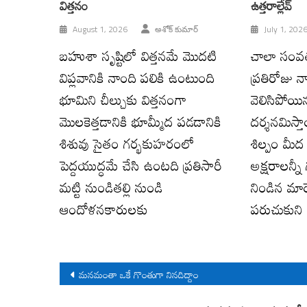
విత్తనం
ఉత్తరాల్లేవ్
August 1, 2026
అశోక్ కుమార్
July 1, 202
బహుశా సృష్టిలో విత్తనమే మొదటి
చాలా సంవత్స
విప్లవానికి నాంది పలికి ఉంటుంది
ప్రతిరోజు న
భూమిని చీల్చుకు విత్తనంగా
వెలిసిపోయిన
మొలకెత్తడానికి భూమ్మీద పడడానికి
దర్శనమిస్త
శిశువు సైతం గర్భకుహరంలో
శిల్పం మీద 
పెద్దయుద్ధమే చేసి ఉంటది ప్రతిసారీ
అక్షరాలన్నీ
మట్టి నుండితల్లి నుండి
నిండిన మార్
ఆందోళనకారులకు
పరుచుకుని
Post
మనమంతా ఒకే గొంతుగా నినదిద్దాం
navigation