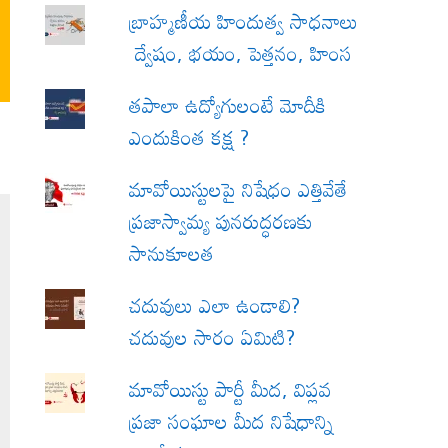
బ్రాహ్మణీయ హిందుత్వ సాధనాలు
ద్వేషం, భయం, పెత్తనం, హింస
త‌పాలా ఉద్యోగులంటే మోదీకి
ఎందుకింత కక్ష ?
మావోయిస్టులపై నిషేధం ఎత్తివేతే
ప్రజాస్వామ్య పునరుద్ధరణకు
సానుకూలత
చదువులు ఎలా ఉండాలి?
చదువుల సారం ఏమిటి?
మావోయిస్టు పార్టీ మీద, విప్లవ
ప్రజా సంఘాల మీద నిషేధాన్ని