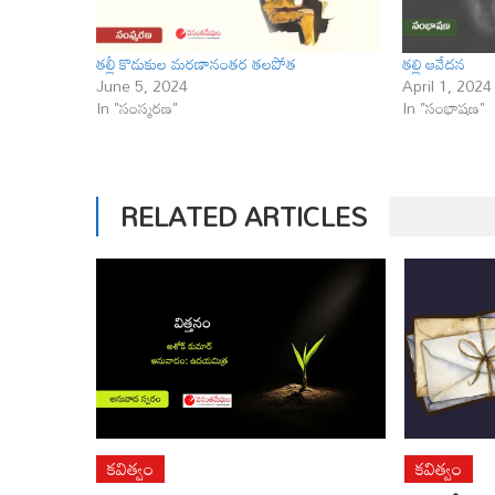
తల్లీ కొడుకుల మరణానంతర తలపోత
తల్లి ఆవేదన
June 5, 2024
April 1, 2024
In "సంస్మరణ"
In "సంభాషణ"
RELATED ARTICLES
కవిత్వం
కవిత్వం