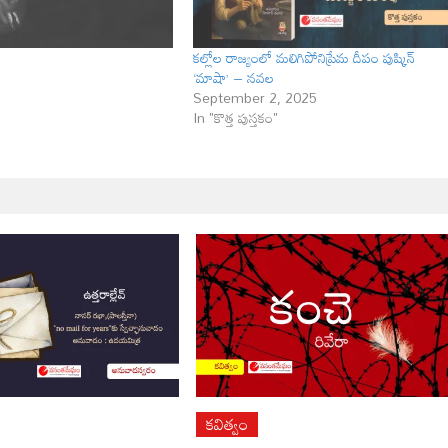
కల్లోల రాజ్యంలో మలిగిపోనిప్రేమ దీపం పుష్కిన్
‘మాషా’ – నవల
September 2, 2025
In "కొత్త పుస్తకం"
కవిత్వం