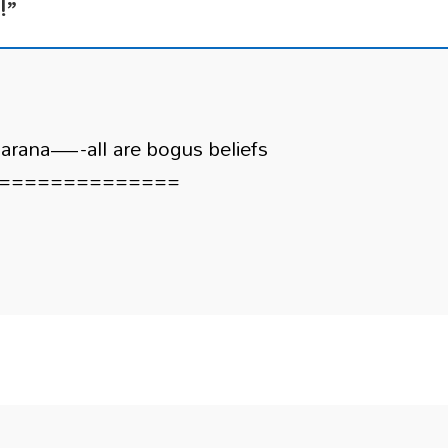
!
”
rana—-all are bogus beliefs
==============