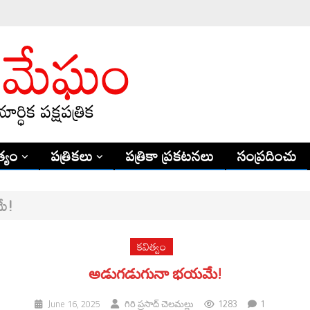
్యం
పత్రికలు
పత్రికా ప్రకటనలు
సంప్రదించు
ే!
కవిత్వం
అడుగడుగునా భయమే!
1283
1
June 16, 2025
గిరి ప్రసాద్ చెలమల్లు