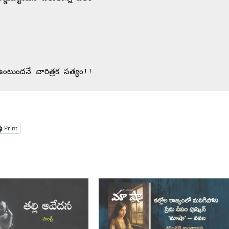
టుందనే చారిత్రక సత్యం!!
Print