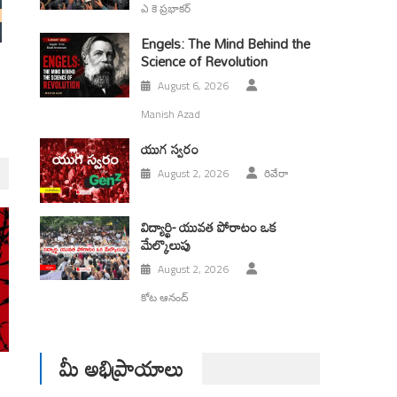
ఎ కె ప్రభాకర్
Engels: The Mind Behind the
Science of Revolution
August 6, 2026
Manish Azad
యుగ స్వ‌రం
August 2, 2026
రివేరా
విద్యార్థి- యువత పోరాటం ఒక
మేల్కొలుపు
August 2, 2026
కోట ఆనంద్
మీ అభిప్రాయాలు