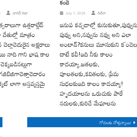
కంచె
6
నాసర్ రభా
July 1, 2026
రివేరా
రాలుగా ఉత్తరాల్లేవ్
ఇనుప కచ్చడాల్లో కునుకుతూ,పువ్వున
ా చేతుల్లో మాత్రం
పువ్వు అని,నవ్వును నవ్వు అని ఎలా
 చెల్లాచెదురైన అక్షరాలు
అంటావ్?కనులు మూసుకుని కౕంచెల
ాయి నాది గాని భాష కాల
దాటే కవీ!ఇది నీకు కాలం
చెక్కబడినట్లుగా
కాదయ్యా.జతలకు,
 గజిబిజిగాచెత్తాచెదారం
పూలతలకు,కవితలకు, ప్రేమ
కెట్ లాగా అస్తవ్యస్తమై
సుధలకుఇది కాలం కాదయ్యా!
హృదయాలను ఒరుచుకు పారే
నదులకు,కురిచే మేఘాలను
‘గోడలకు నోళ్లున్నాయి’