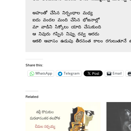
అహంతో చేసిన నిర్బంధాల మధ్య 
ఐదు వందల మంది చేసిన భోజనాల్లో 
మా వాడిని సిక్కోలు యాది చేసుకుంది 
ఆ నివురు గప్పిన నిప్పు రవ్వ ఆరదు 
ఆకలి ఆవాసం ఉడుపు తీరనంత కాలం రగులుతూనే ఉం
Share this:
WhatsApp
Telegram
Email
Related