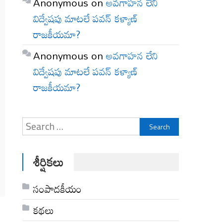
Anonymous
on
అవగాహన లేని
విద్వేషపు మాటలే పవన్ కళ్యాణ్
రాజకీయమా?
Anonymous
on
అవగాహన లేని
విద్వేషపు మాటలే పవన్ కళ్యాణ్
రాజకీయమా?
Search
for:
శీర్షికలు
సంపాదకీయం
కథలు