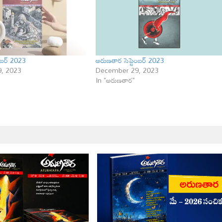
ంబర్ 2023
అరుణతార సెప్టెంబర్ 2023
, 2023
December 29, 2023
In "అరుణతార"