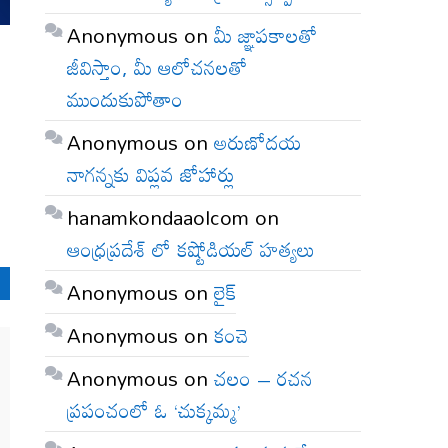
Anonymous
on
మీ జ్ఞాపకాలతో
జీవిస్తాం, మీ ఆలోచనలతో
ముందుకుపోతాం
Anonymous
on
అరుణోదయ
నాగన్నకు విప్లవ జోహార్లు
hanamkondaaolcom
on
ఆంధ్రప్రదేశ్ లో కష్టోడియల్ హత్యలు
Anonymous
on
లైక్
Anonymous
on
కంచె
Anonymous
on
చలం – రచన
ప్రపంచంలో ఓ ‘చుక్కమ్మ’