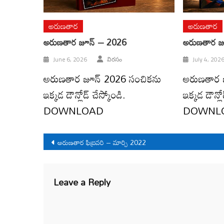
అరుణతార
అరుణతార
అరుణతార జూన్ – 2026
అరుణతార జ
June 6, 2026
విరసం
July 4, 202
అరుణతార జూన్ 2026 సంచికను
అరుణతార 
ఇక్కడ డౌన్లోడ్ చేస్కోండి.
ఇక్కడ డౌన్ల
DOWNLOAD
DOWNL
Post
అరుణతార ఫిబ్రవరి – మార్చి 2022
navigation
Leave a Reply