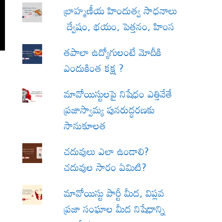
బ్రాహ్మణీయ హిందుత్వ సాధనాలు
ద్వేషం, భయం, పెత్తనం, హింస
త‌పాలా ఉద్యోగులంటే మోదీకి
ఎందుకింత కక్ష ?
మావోయిస్టులపై నిషేధం ఎత్తివేతే
ప్రజాస్వామ్య పునరుద్ధరణకు
సానుకూలత
చదువులు ఎలా ఉండాలి?
చదువుల సారం ఏమిటి?
మావోయిస్టు పార్టీ మీద, విప్లవ
ప్రజా సంఘాల మీద నిషేధాన్ని