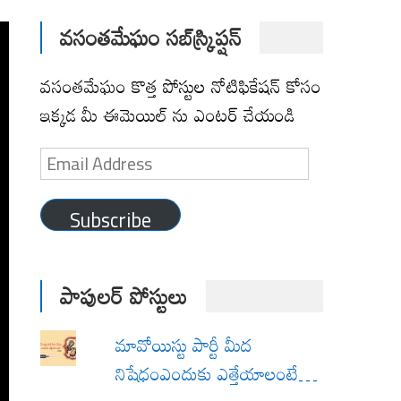
వసంతమేఘం సబ్‌స్క్రిప్షన్
వసంతమేఘం కొత్త పోస్టుల నోటిఫికేషన్ కోసం
ఇక్కడ మీ ఈమెయిల్ ను ఎంటర్ చేయండి
Email
Address
Subscribe
పాపులర్ పోస్టులు
మావోయిస్టు పార్టీ మీద
నిషేధంఎందుకు ఎత్తేయాలంటే…