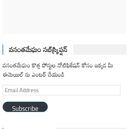
వసంతమేఘం సబ్‌స్క్రిప్షన్
వసంతమేఘం కొత్త పోస్టుల నోటిఫికేషన్ కోసం ఇక్కడ మీ
ఈమెయిల్ ను ఎంటర్ చేయండి
Email
Address
Subscribe