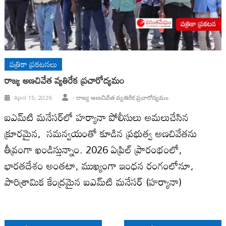
పత్రికా ప్రకటనలు
రాజ్య అణచివేత వ్యతిరేక ప్రచారోద్యమం
April 15, 2026
- రాజ్య అణచివేత వ్యతిరేక ప్రచారోద్యమం
ఐఎమ్‌టి మనేసర్‌లో హర్యానా పోలీసులు అమలుచేసిన
క్రూరమైన, సమన్వయంతో కూడిన ప్రభుత్వ అణచివేతను
తీవ్రంగా ఖండిస్తున్నాం. 2026 ఏప్రిల్ ప్రారంభంలో,
భారతదేశం అంతటా, ముఖ్యంగా ఇంధన రంగంలోనూ,
పారిశ్రామిక కేంద్రమైన ఐఎమ్‌టి మనేసర్ (హర్యానా)