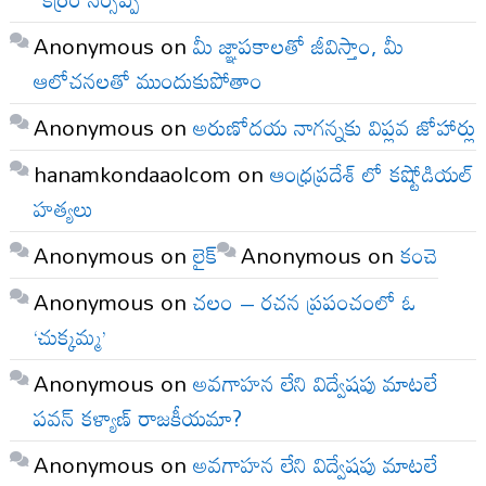
Anonymous
on
మీ జ్ఞాపకాలతో జీవిస్తాం, మీ
ఆలోచనలతో ముందుకుపోతాం
Anonymous
on
అరుణోదయ నాగన్నకు విప్లవ జోహార్లు
hanamkondaaolcom
on
ఆంధ్రప్రదేశ్ లో కష్టోడియల్
హత్యలు
Anonymous
on
లైక్
Anonymous
on
కంచె
Anonymous
on
చలం – రచన ప్రపంచంలో ఓ
‘చుక్కమ్మ’
Anonymous
on
అవగాహన లేని విద్వేషపు మాటలే
పవన్ కళ్యాణ్ రాజకీయమా?
Anonymous
on
అవగాహన లేని విద్వేషపు మాటలే