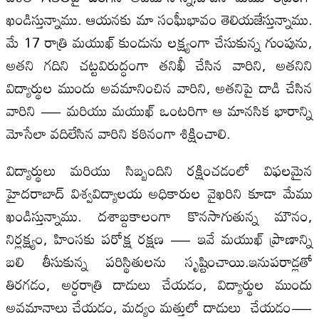
ఖండిస్తున్నాము. ఆయనకు మా సంఘీభావం తెలియజేస్తున్నాము.
మే 17 రాత్రి మయుఖ్ కుండును లక్ష్యంగా చేసుకున్న గుంపును,
అతని గదిని చట్టవిరుద్ధంగా తనిఖీ చేసిన వారిని, అతనిని
విద్యార్థుల ముందు అవమానించిన వారిని, అతనిపై దాడి చేసిన
వారిని — మరియు మయుఖ్ ఒంటరిగా ఆ మానసిక భారాన్ని
మోసేలా వదిలేసిన వారిని కఠినంగా శిక్షించాలి.
విద్యార్థులు మరియు సిబ్బందిని రక్షించడంలో విఫలమైన
హైదరాబాద్ విశ్వవిద్యాలయ అధికారుల వైఖరిని కూడా మేము
ఖండిస్తున్నాము. దశాబ్దకాలంగా కొనసాగుతున్న మౌనం,
నిర్లక్ష్యం, హింసకు పరోక్ష రక్షణ — ఇవే మయుఖ్ ప్రాణాన్ని
బలి తీసుకున్న పరిస్థితులను సృష్టించాయి.ఇనుపరాడ్లతో
తిరగడం, అర్ధరాత్రి దాడులు చేయడం, విద్యార్థుల ముందు
అవమానాలు చేయడం, మద్యం మత్తులో దాడులు చేయడం—