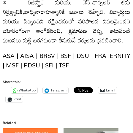
• రిజిస్ట్రార్ మరియు వైస్-చాన్సలర్ తమ
నిర్లక్ష్యానికి,బాధ్యతారాహిత్యానికి జవాబు చెప్పాలి. విద్యార్థులు
మరియు సిబ్బందిని రక్షించడంలో పరిపాలన విఫలమైందని
బహిరంగంగా అంగీకరించి, క్షమాపణ చెప్పి, ఇటువంటి
ఘటనలు మళ్లీ జరగకుండా తీసుకునే చర్యలను ప్రకటించాలి.
ASA | AISA | BRSV | BSF | DSU | FRATERNITY
| MSF | PDSU | SFI | TSF
Share this:
WhatsApp
Telegram
Email
Print
Related