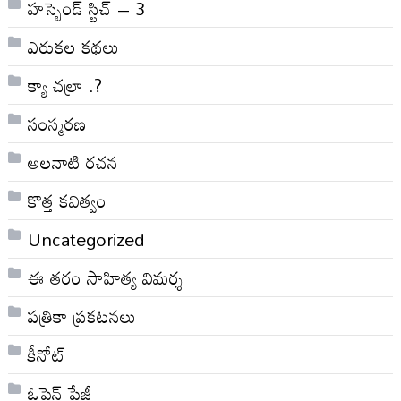
హస్బెండ్ స్టిచ్ – 3
ఎరుకల కథలు
క్యా చల్రా .?
సంస్మరణ
అలనాటి రచన
కొత్త కవిత్వం
Uncategorized
ఈ తరం సాహిత్య విమర్శ
పత్రికా ప్రకటనలు
కీనోట్
ఓపెన్ పేజీ