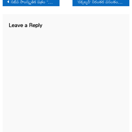
Post
సజీవ సాంస్కృతిక పత్రం “తిరుపతి గంగ జాతర ”
‘నక్సల్బరీ’ నిరంతర వసంతం…
navigation
Leave a Reply