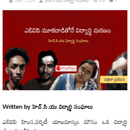
272
0
June 2, 2026
హెచ్.సి.యు విద్యార్థి సంఘాలు
Written by
హెచ్.సి.యు విద్యార్థి సంఘాలు
ఎబివిపి హింస,వర్శిటీ యాజమాన్యం మౌనం ఒక విద్యార్థి