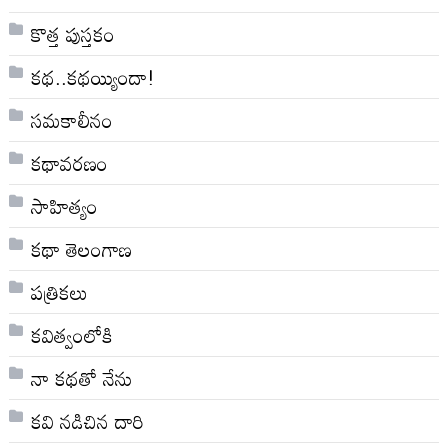
కొత్త పుస్తకం
కథ..కథయ్యిందా!
సమకాలీనం
కథావరణం
సాహిత్యం
కథా తెలంగాణ
పత్రికలు
కవిత్వంలోకి
నా క‌థ‌తో నేను
కవి నడిచిన దారి