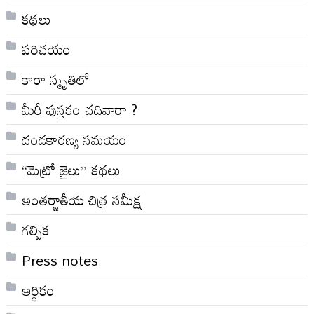
కథలు
పరిచయం
కారా స్మృతిలో
మీరీ పుస్తకం చదివారా ?
దండకారణ్య సమయం
“మెట్రో జైలు” కథలు
అంతర్జాతీయ చిత్ర సమీక్ష
గల్పిక
Press notes
ఆర్ధికం