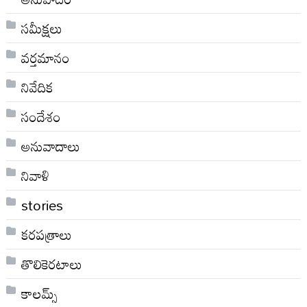
సమీక్షలు
వర్తమానం
నివేదిక
సందేశం
అనువాదాలు
నివాళి
stories
కరపత్రాలు
తొలికెరటాలు
కాలమ్స్