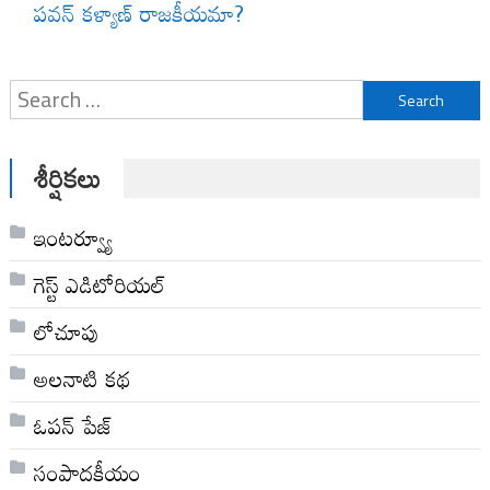
పవన్ కళ్యాణ్ రాజకీయమా?
Search
for:
శీర్షికలు
ఇంటర్వ్యూ
గెస్ట్ ఎడిటోరియల్
లోచూపు
అల‌నాటి క‌థ‌
ఓపన్ పేజ్
సంపాదకీయం