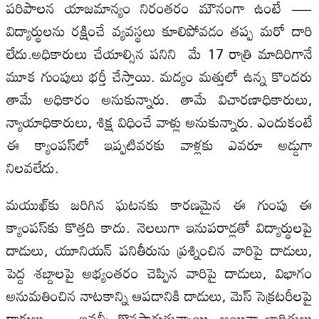
పరిపాలన యాజమాన్యం నిరంతరం మౌనంగా ఉంటే —
విద్యార్థులను రక్షించే వ్యవస్థలు కూలిపోవడం తప్ప మరో దారి
లేదు.అధికారులు చేయాల్సిన పనిని మే 17 రాత్రి మాదిరిగానే
మూక గుంపులు భర్తీ చేస్తాయి. మద్యం మత్తులో ఉన్న కొందరు
తామే అధికారం అనుకున్నారు. తామే విచారణాధికారులు,
న్యాయాధికారులు, శిక్ష విధించే వాళ్లు అనుకున్నారు. ఎందుకంటే
ఈ క్యాంపస్‌లో ఇప్పటివరకు వాళ్లకు ఎవరూ అడ్డుగా
నిలవలేదు.
మయుఖ్‌కు జరిగిన ఘటనకు కారణమైన ఈ గుంపు ఈ
క్యాంపస్‌కు కొత్తది కాదు. నెలలుగా ఇనుపరాడ్లతో విద్యార్థులపై
దాడులు, యూనియన్ పనితీరును ప్రశ్నించిన వారిపై దాడులు,
పెద్ద శబ్దాలపై అభ్యంతరం చెప్పిన వారిపై దాడులు, విభాగం
అనుమతించిన నాటకాన్ని ఆపడానికి దాడులు, మెస్ సెక్రటరీలపై
దాడులు — ఇవన్నీ కొనసాగుతున్నాయి. అయినా బాధితులు