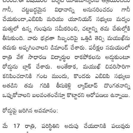
గానీ, చట్టబద్ధమైన విధానాన్ని అనుసరించడం గానీ
చేయకుండా,ఎబివిపి మరియు యూనియన్ సభ్యులు మద్యం
మత్తులో ఉన్న గుంపును సమీకరించి, చట్టాన్ని తమ చేతుల్లోకి
తీసుకుంది. వారు భద్రతా సిబ్బందిపై ఒత్తిడి తెచ్చి మయుఖ్‌ను
తమకు అప్పగించాలని డిమాండ్ చేశారు. పరీక్షల సమయంలో
రాత్రి వేళ సాధారణ విద్యార్థుల రాకపోకలను అడ్డుకుంటూ
రోడ్డును బ్లాక్ చేశారు. అంతేకాక, మయుఖ్ చివరిసారిగా
కనిపించడానికి గంట ముందు, కొందరు ఎబివిపి సభ్యులు
అతడిని తమ గదికి తీసుకెళ్లి ల్యాప్‌టాప్ దొంగతనాన్ని
ఒప్పుకోవాలని బలవంతంచేస్తూ కొట్టారని ఆరోపణలు ఉన్నాయి.
రోడ్డుపై జరిగిన అవమానం:
మే 17 రాత్రి, పరిస్థితిని అదుపు చేయడానికి పలువురు