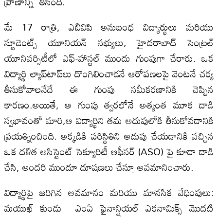
ప్రాణాన్ని తీసింది.
మే 17 రాత్రి, ఎబివిపి అనుబంధ విద్యార్థులు మరియు
స్టూడెంట్స్ యూనియన్ సభ్యులు, హైదరాబాద్ సెంట్రల్
యూనివర్సిటీలో ఎఫ్-హాస్టల్ ముందు గుంపుగా చేరారు. ఒక
విద్యార్థి ల్యాప్‌టాప్‌లు దొంగిలించాడనే ఆరోపణలపై వెంటనే చర్య
తీసుకోవాలనేదే ఈ గుంపు సమీకరణానికి చెప్పిన
కారణం.అయితే, ఆ గుంపు త్వరలోనే అత్యంత మూక దాడి
స్వభావంతో మారి,ఆ విద్యార్థిని తమ అదుపులోకి తీసుకోవడానికి
ప్రయత్నించింది. అక్కడికి పరిస్థితిని అదుపు చేయడానికి వచ్చిన
ఒక దళిత అసిస్టెంట్ సెక్యూరిటీ ఆఫీసర్ (ASO) పై కూడా దాడి
చేసి, అందరి ముందూ దూషణలు చేస్తూ అవమానించారు.
విద్యార్థిపై జరిగిన అవమానం మరియు మానసిక వేధింపులు:
మయుఖ్ కుండు ఎంఏ ఫైనాన్షియల్ ఎకనామిక్స్ మొదటి