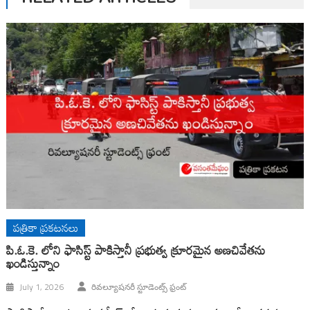
పత్రికా ప్రకటనలు
పి.ఓ.కె. లోని ఫాసిస్ట్ పాకిస్తానీ ప్రభుత్వ క్రూరమైన అణచివేతను
ఖండిస్తున్నాం
July 1, 2026
రివల్యూషనరీ స్టూడెంట్స్ ఫ్రంట్