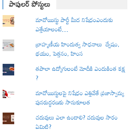
పాపులర్ పోస్టులు
మావోయిస్టు పార్టీ మీద నిషేధంఎందుకు
ఎత్తేయాలంటే…
బ్రాహ్మణీయ హిందుత్వ సాధనాలు ద్వేషం,
భయం, పెత్తనం, హింస
త‌పాలా ఉద్యోగులంటే మోదీకి ఎందుకింత కక్ష
?
మావోయిస్టులపై నిషేధం ఎత్తివేతే ప్రజాస్వామ్య
పునరుద్ధరణకు సానుకూలత
చదువులు ఎలా ఉండాలి? చదువుల సారం
ఏమిటి?