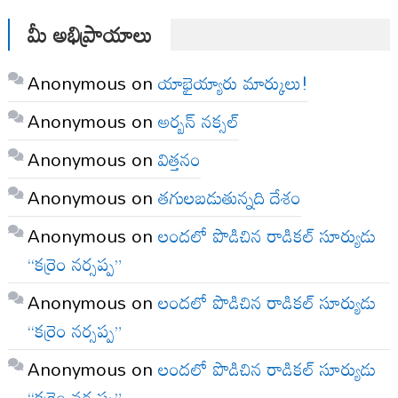
మీ అభిప్రాయాలు
Anonymous
on
యాభైయ్యారు మార్కులు!
Anonymous
on
అర్బన్ నక్సల్
Anonymous
on
విత్తనం
Anonymous
on
తగులబడుతున్నది దేశం
Anonymous
on
లందలో పొడిచిన రాడికల్ సూర్యుడు
“కర్రెం నర్సప్ప”
Anonymous
on
లందలో పొడిచిన రాడికల్ సూర్యుడు
“కర్రెం నర్సప్ప”
Anonymous
on
లందలో పొడిచిన రాడికల్ సూర్యుడు
“కర్రెం నర్సప్ప”