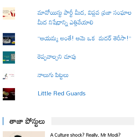
మావోయిస్టు పార్టీ మీద, విప్లవ ప్రజా సంఘాల
మీద నిషేధాన్ని ఎత్తివేయాలి
“ఆయమ్మ అంతే! ఆమె ఒక మదర్ తెరీసా!”
రెప్పవాల్చని చూపు
నాలుగు పిట్టలు
Little Red Guards
తాజా పోస్టులు
A Culture shock? Really, Mr Modi?