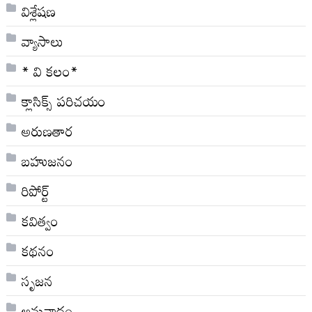
విశ్లేషణ
వ్యాసాలు
* వి క‌లం*
క్లాసిక్స్ ప‌రిచ‌యం
అరుణతార
బహుజనం
రిపోర్ట్
కవిత్వం
కథనం
సృజన
అనువాదం