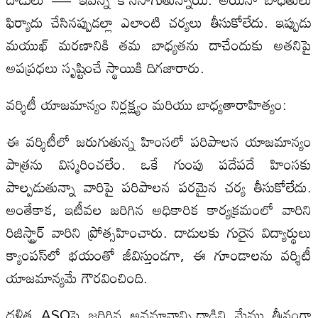
ఫిర్యాదు చేసినప్పుడల్లా ఎలాంటి చర్యలు తీసుకోలేదు. ఇప్పుడు
మయుఖ్ మరణానికి తమ బాధ్యతను దాచేందుకు అతనిపై
అపప్రధలు సృష్టించే స్థాయికి దిగజారారు.
వర్శిటీ యాజమాన్యం నిర్లక్ష్యం మరియు బాధ్యతారాహిత్యం:
ఈ వర్శిటీలో జరుగుతున్న హింసలో పరిపాలన యాజమాన్యం
పాత్రను విస్మరించలేం. ఒకే గుంపు పదేపదే హింసకు
పాల్పడుతున్నా వారిపై పరిపాలన పరమైన చర్య తీసుకోలేదు.
అంతేకాక, ఇటీవల జరిగిన అధికారిక కార్యక్రమంలో‌ వారిని
రిజిస్ట్రార్ వారిని ప్రోత్సహించారు. దాడులకు గురైన విద్యార్థులు
క్యాంపస్‌లో భయంతో జీవిస్తుండగా, ఈ గూండాలను వర్శిటీ
యాజమాన్యమే గౌరవించింది.
దళిత ASOపై జరిగిన అవమానాన్ని,దాడిని మేము తీవ్రంగా