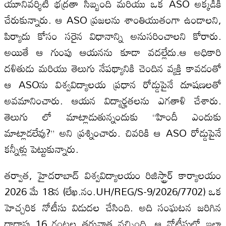
యూనివర్శిటీ భద్రతా సిబ్బంది మరియు ఒక ASO అక్కడికి
చేరుకున్నారు. ఆ ASO ప్రజలను శాంతియుతంగా ఉండాలని,
పిర్యాదు కోసం సరైన విధానాన్ని అనుసరించాలని కోరారు.
అయితే ఆ గుంపు ఆయనను కూడా వదల్లేదు.ఆ అధికారి
దళితుడు మరియు తెలుగు నేపథ్యానికి చెందిన వ్యక్తి కావడంతో
ఆ ASOను విశ్వవిద్యాలయ ప్రధాన రోడ్డుపైనే దూషణలతో
అవమానించారు. ఆయన విద్యార్హతలను ఎగతాళి చేశారు.
తెలుగు లో మాట్లాడుతున్నందుకు “హిందీ ఎందుకు
మాట్లాడలేవు?” అని ప్రశ్నించారు. చివరికి ఆ ASO రోడ్డుపైనే
కన్నీళ్లు పెట్టుకున్నారు.
తర్వాత, హైదరాబాద్ విశ్వవిద్యాలయం రిజిస్ట్రార్ కార్యాలయం
2026 మే 18న (లేఖ.నం.UH/REG/S-9/2026/7702) ఒక
హెచ్చరిక నోటీసు విడుదల చేసింది. అది సంఘటన జరిగిన
దాదాపు 16 గంటల తరువాత వచ్చింది. ఆ నోటీసులో ఇలా