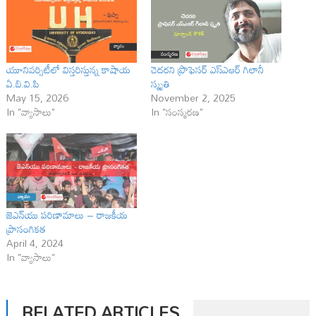
యూనివర్సిటీలో విస్తరిస్తున్న కాషాయ
చెదరని ప్రొఫెసర్ ఎస్ఎఆర్ గిలానీ
ఏ.బి.వి.పి
స్మృతి
May 15, 2026
November 2, 2025
In "వ్యాసాలు"
In "సంస్మరణ"
జెఎన్‌యు పరిణామాలు – రాజకీయ
ప్రాసంగికత
April 4, 2024
In "వ్యాసాలు"
RELATED ARTICLES