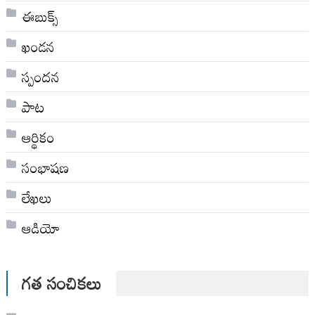
ఈబుక్స్
ఖండన
స్పందన
పాట
ఆర్థికం
సంభాషణ
లేఖలు
ఆడియో
గత సంచికలు