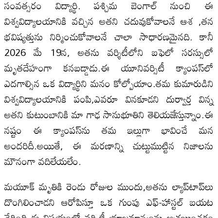
సంవత్సరం విద్యార్థి. పశ్చిమ బెంగాల్ నుంచి ఈ
విశ్వవిద్యాలయానికి వచ్చిన అతని చదువుకోవాలనే‌ ఆశ ,తన
భవిష్యత్తును నిర్మించుకోవాలనే చాలా సాధారణమైనది. కానీ
2026 మే 19న, అతను వర్శిటీలోని బఫెలో సరస్సులో
మృతదేహంగా కనబడ్డాడు.ఈ యూనివర్సిటీ క్యాంపస్‌లో
ఎదగాల్సిన ఒక విద్యార్థిని మనం కోల్పోయాం.తమ కుమారుడిని
విశ్వవిద్యాలయానికి పంపి,ఎవరూ వినకూడని దుర్వార్త విన్న
అతని కుటుంబానికి మా గాఢ సానుభూతిని తెలియజేస్తున్నాం.ఈ
నష్టం ఈ క్యాంపస్‌ను తమ ఇల్లుగా భావించే మన
అందరిదీ.అయితే, ఈ మరణాన్ని చుట్టుముట్టిన నిజాలను
మౌనంగా వదిలేయలేం.
మయూక్ మృతికి రెండు రోజుల ముందు,అతను ల్యాప్‌టాప్‌లు
దొంగిలించాడని ఆరోపిస్తూ ఒక గుంపు ఎఫ్-హాస్టల్ బయట
చేరింది.ఈ విషయంలో వర్శిటీ యాజమాన్యంను ఆశ్రయించడం