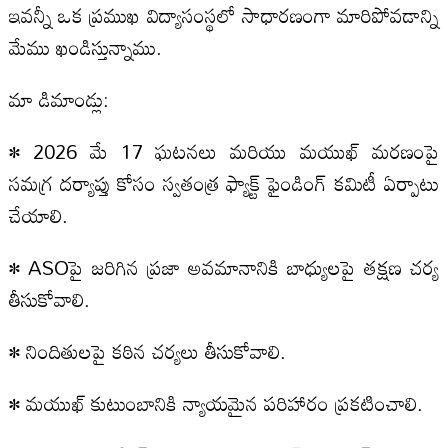
ఇవన్నీ ఒక ప్రముఖ విద్యాసంస్థలో సాధారణంగా మారిపోవడాన్ని
మేము ఖండిస్తున్నాము.
మా డిమాండ్లు:
• 2026 మే 17 ఘటనలు మరియు మయుఖ్ మరణంపై
సమగ్ర దర్యాప్తు కోసం స్వతంత్ర ఫ్యాక్ట్ ఫైండింగ్ కమిటీ ఏర్పాటు
చేయాలి.
• ASOపై జరిగిన ప్రజా అవమానానికి బాధ్యులపై తక్షణ చర్య
తీసుకోవాలి.
• నిందితులపై కఠిన చర్యలు తీసుకోవాలి.
• మయుఖ్ కుటుంబానికి న్యాయమైన పరిహారం ప్రకటించాలి.