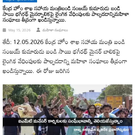
కేంద్ర హోం శాఖ సహాయ మంత్రిబండి సంజయ్ కుమారుడు బండి
సాయి భగీరథ్ మైనర్బాలికపై లైంగిక వేధింపులకు పాల్పడడాన్నిమహిళా
సంఘాలు తీవ్రంగా ఖండిస్తున్నాయి.
May 15, 2026
మహిళా సంఘాలు
తేదీ: 12.05.2026 కేంద్ర హోం శాఖ సహాయ మంత్రి బండి
సంజయ్ కుమారుడు బండి సాయి భగీరథ్ మైనర్ బాలికపై
లైంగిక వేధింపులకు పాల్పడడాన్ని మహిళా సంఘాలు తీవ్రంగా
ఖండిస్తున్నాయి. ఈ రోజు జరిగిన