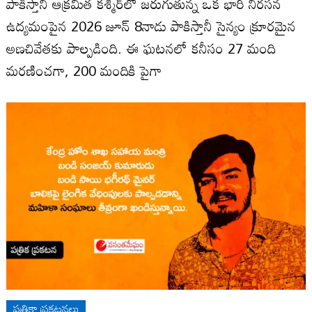
పాకిస్తానీ ఆక్రమిత కశ్మీర్‌లో జరుగుతున్న ఒక భారీ నిరసన
ఉద్యమంపైన 2026 జూన్ 8నాడు పాకిస్తానీ సైన్యం క్రూరమైన
అణచివేతకు పాల్పడింది. ఈ ఘటనలో కనీసం 27 మంది
మరణించగా, 200 మందికి పైగా
పత్రికా ప్రకటనలు