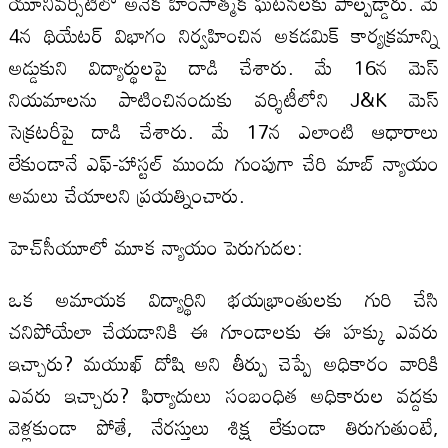
యూనివర్సిటీలో అనేక హింసాత్మక ఘటనలకు పాల్పడ్డారు. మే
4న థియేటర్ విభాగం నిర్వహించిన అకడమిక్ కార్యక్రమాన్ని
అడ్డుకుని విద్యార్థులపై దాడి చేశారు. మే 16న మెస్
నియమాలను పాటించినందుకు వర్శిటీలోని J&K మెస్
సెక్రటరీపై దాడి చేశారు. మే 17న ఎలాంటి ఆధారాలు
లేకుండానే ఎఫ్-హాస్టల్ ముందు గుంపుగా చేరి మాబ్ న్యాయం
అమలు చేయాలని ప్రయత్నించారు.
హెచ్‌సీయూలో మూక న్యాయం పెరుగుదల:
ఒక అమాయక విద్యార్థిని భయభ్రాంతులకు గురి చేసి
చనిపోయేలా చేయడానికి ఈ గూండాలకు ఈ హక్కు ఎవరు
ఇచ్చారు? మయుఖ్ దోషి అని తీర్పు చెప్పే అధికారం వారికి
ఎవరు ఇచ్చారు? ఫిర్యాదులు సంబంధిత అధికారుల వద్దకు
వెళ్లకుండా పోతే, నేరస్తులు శిక్ష లేకుండా తిరుగుతుంటే,