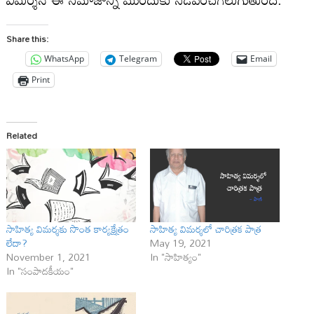
Share this:
WhatsApp
Telegram
Email
Print
Related
సాహిత్య విమ‌ర్శ‌కు సొంత కార్య‌క్షేత్రం
సాహిత్య విమర్శలో చారిత్రక పాత్ర
లేదా?
May 19, 2021
November 1, 2021
In "సాహిత్యం"
In "సంపాదకీయం"