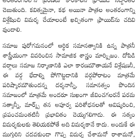
చెబుతుంది. కవిత్వమైనా, కథ అయినా పాత్రల అంతరంగాన్ని
విశ్లేషించి విమర్శ చేయాలంటే ఖచ్చితంగా ఫ్రాయిడ్‌ను చదివి
వుండాలి.
సమాజ పురోగమనంలో ఆర్థిక సమానత్వానికి ఉన్న పాత్రనీ
శాస్త్రీయంగా వివరించిన సామాజిక శాస్త్రం మార్క్సిజం. దోపిడి
వర్గాలు సమాజ నిర్మాణానికి ఎలా కారణమౌతాయనే విశ్లేషణనీ,
ఈ వర్గ భేదాల్ని పోగొట్టడానికి వర్గపోరాటం మాత్రమే
పరిష్కారమౌతుందన్న దర్శనాన్నీ, సమానత్వం పొందిన
సమాజంలో మాత్రమే అందరూ సుఖంగా జీవించగలరనే పరమ
సత్యాన్నీ, మార్క్స్‌ తన అపూర్వ పరిశోధనలతో ఆవిష్కరించి,
ప్రపంచమంతటినీ ప్రభావితం చెయ్యగలిగాడు. ఈ సత్యం
విమర్శకులకు తెలియకపోతే అది విమర్శకానే కాదు. అందుకే ఈ
ముగ్గురిని చదవకుండా గొప్ప విమర్శ చేశామనో రాశామనో,