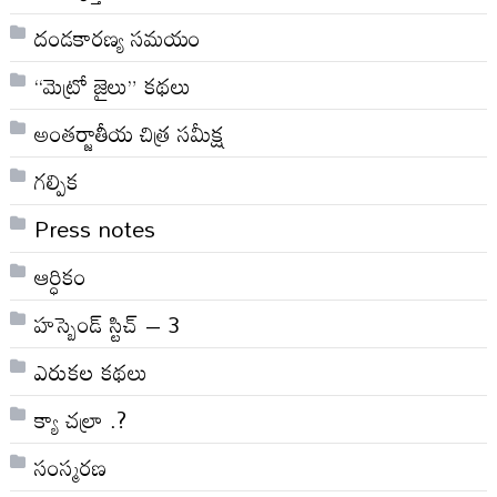
దండకారణ్య సమయం
“మెట్రో జైలు” కథలు
అంతర్జాతీయ చిత్ర సమీక్ష
గల్పిక
Press notes
ఆర్ధికం
హస్బెండ్ స్టిచ్ – 3
ఎరుకల కథలు
క్యా చల్రా .?
సంస్మరణ