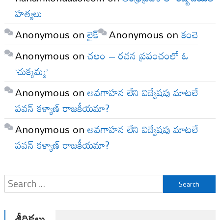
హత్యలు
Anonymous
on
లైక్
Anonymous
on
కంచె
Anonymous
on
చలం – రచన ప్రపంచంలో ఓ
‘చుక్కమ్మ’
Anonymous
on
అవగాహన లేని విద్వేషపు మాటలే
పవన్ కళ్యాణ్ రాజకీయమా?
Anonymous
on
అవగాహన లేని విద్వేషపు మాటలే
పవన్ కళ్యాణ్ రాజకీయమా?
Search
for:
శీర్షికలు