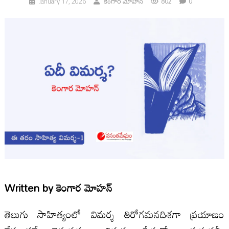
802
0
January 17, 2026
కెంగార మోహన్
Written by
కెంగార మోహన్
తెలుగు సాహిత్యంలో విమర్శ తిరోగమనదిశగా ప్రయాణం