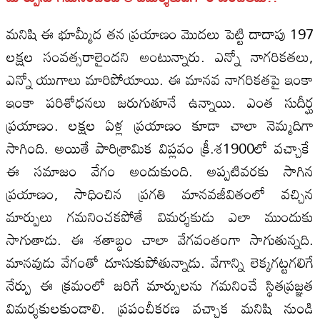
మనిషి ఈ భూమ్మీద తన ప్రయాణం మొదలు పెట్టి దాదాపు 197
లక్షల సంవత్సరాలైందని అంటున్నారు. ఎన్నో నాగరికతలు,
ఎన్నో యుగాలు మారిపోయాయి. ఈ మానవ నాగరికతపై ఇంకా
ఇంకా పరిశోధనలు జరుగుతూనే ఉన్నాయి. ఎంత సుదీర్ఘ
ప్రయాణం. లక్షల ఏళ్ల ప్రయాణం కూడా చాలా నెమ్మదిగా
సాగింది. అయితే పారిశ్రామిక విప్లవం క్రీ.శ1900లో వచ్చాకే
ఈ సమాజం వేగం అందుకుంది. అప్పటివరకు సాగిన
ప్రయాణం, సాధించిన ప్రగతి మానవజీవితంలో వచ్చిన
మార్పులు గమనించకపోతే విమర్శకుడు ఎలా ముందుకు
సాగుతాడు. ఈ శతాబ్ధం చాలా వేగవంతంగా సాగుతున్నది.
మానవుడు వేగంతో దూసుకుపోతున్నాడు. వేగాన్ని లెక్కగట్టగలిగే
నేర్పు ఈ క్రమంలో జరిగే మార్పులను గమనించే స్థితప్రజ్ఞత
విమర్శకులకుండాలి. ప్రపంచీకరణ వచ్చాక మనిషి నుండి