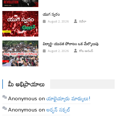
యుగ స్వ‌రం
August 2, 2026
రివేరా
విద్యార్థి- యువత పోరాటం ఒక మేల్కొలుపు
August 2, 2026
కోట ఆనంద్
మీ అభిప్రాయాలు
Anonymous
on
యాభైయ్యారు మార్కులు!
Anonymous
on
అర్బన్ నక్సల్