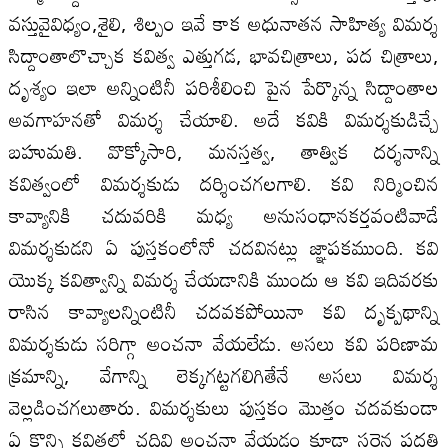
వస్తువైవిధ్యం,శైలి, శిల్పం ఇవే కాక అధునాతన సాహిత్య విమర్శ
సిద్దాంతాలొచ్చాక కవిత్వ ఎత్తుగడ, భావచిత్రాలు, పద చిత్రాలు,
దృశ్యం ఇలా అన్నింటినీ పరిశీలించి పైన పేర్కొన్న సిద్దాంతాల
అవగాహనతో విమర్శ చేయాలి. అదే కవికి విమర్శకుడిచ్చే
బహుమతి. వొక్కోసారి, మనస్తత్వ, తాత్విక దర్శనాన్ని
కవిత్వంలో విమర్శకుడు దర్శించగలగాలి. కవి నిర్మించిన
కావ్యానికి చదువరికి మధ్య అనుసంధానకర్తవంటివాడే
విమర్శకుడని ఏ పుస్తకంలోనో చదవినట్లు జ్ఞాపకముంది. కవి
యొక్క కవిత్వాన్ని విమర్శ చేయడానికి ముందు ఆ కవి ఇదివరకు
రాసిన కావ్యాలన్నింటినీ చదవకపోయినా కవి దృక్పథాన్ని
విమర్శకుడు సరిగ్గా అంచనా వేయలేడు. అసలు కవి పరిణామ
క్రమాన్ని, వేగాన్ని లెక్కగట్టగలిగితేనే అసలు విమర్శ
వెల్లడించగలుతారు. విమర్శకులు పుస్తకం మొత్తం చదవకుండా
ఏ కొన్ని కవితలో చదివి అంచనా వేయడం కూడా సరైన పద్దతి