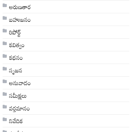
అరుణతార
బహుజనం
రిపోర్ట్
కవిత్వం
కథనం
సృజన
అనువాదం
సమీక్షలు
వర్తమానం
నివేదిక