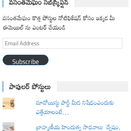
వసంతమేఘం సబ్‌స్క్రిప్షన్
వసంతమేఘం కొత్త పోస్టుల నోటిఫికేషన్ కోసం ఇక్కడ మీ
ఈమెయిల్ ను ఎంటర్ చేయండి
Email
Address
Subscribe
పాపులర్ పోస్టులు
మావోయిస్టు పార్టీ మీద నిషేధంఎందుకు
ఎత్తేయాలంటే…
బ్రాహ్మణీయ హిందుత్వ సాధనాలు ద్వేషం,