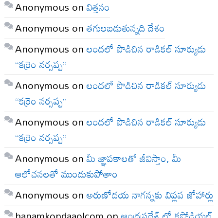
Anonymous
on
విత్తనం
Anonymous
on
తగులబడుతున్నది దేశం
Anonymous
on
లందలో పొడిచిన రాడికల్ సూర్యుడు
“కర్రెం నర్సప్ప”
Anonymous
on
లందలో పొడిచిన రాడికల్ సూర్యుడు
“కర్రెం నర్సప్ప”
Anonymous
on
లందలో పొడిచిన రాడికల్ సూర్యుడు
“కర్రెం నర్సప్ప”
Anonymous
on
మీ జ్ఞాపకాలతో జీవిస్తాం, మీ
ఆలోచనలతో ముందుకుపోతాం
Anonymous
on
అరుణోదయ నాగన్నకు విప్లవ జోహార్లు
hanamkondaaolcom
on
ఆంధ్రప్రదేశ్ లో కష్టోడియల్