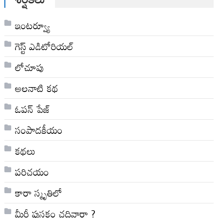
ఇంటర్వ్యూ
గెస్ట్ ఎడిటోరియల్
లోచూపు
అల‌నాటి క‌థ‌
ఓపన్ పేజ్
సంపాదకీయం
కథలు
పరిచయం
కారా స్మృతిలో
మీరీ పుస్తకం చదివారా ?