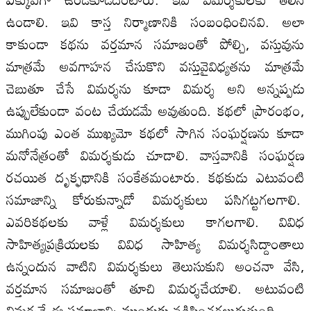
ఉండాలి. ఇవి కాస్త నిర్మాణానికి సంబంధించినవి. అలా
కాకుండా కథను వర్తమాన సమాజంతో పోల్చి, వస్తువును
మాత్రమే అవగాహన చేసుకొని వస్తువైవిధ్యతను మాత్రమే
చెబుతూ చేసే విమర్శను కూడా విమర్శ అని అన్నప్పడు
ఉప్పులేకుండా వంట చేయడమే అవుతుంది. కథలో ప్రారంభం,
ముగింపు ఎంత ముఖ్యమో కథలో సాగిన సంఘర్షణను కూడా
మనోనేత్రంతో విమర్శకుడు చూడాలి. వాస్తవానికి సంఘర్షణ
రచయిత దృక్ఫథానికి సంకేతమంటారు. కథకుడు ఎటువంటి
సమాజాన్ని కోరుకున్నాడో విమర్శకులు పసిగట్టగలగాలి.
ఎవరికథలకు వాళ్లే విమర్శకులు కాగలగాలి. వివిధ
సాహిత్యప్రక్రియలకు వివిధ సాహిత్య విమర్శసిద్దాంతాలు
ఉన్నందున వాటిని విమర్శకులు తెలుసుకుని అంచనా వేసి,
వర్తమాన సమాజంతో తూచి విమర్శచేయాలి. అటువంటి
విమర్శనే ఈ సమాజాన్ని ముందుకు నడిపించగలుగుతుంది.