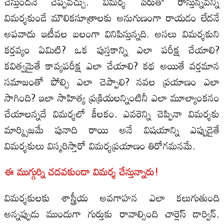
చేస్తుందనే చెప్పవచ్చు. విమర్శ పేరుతో రాస్తున్నవన్నీ
విమర్శకుండే మౌలికసూత్రాలకు అనుగుణంగా రాయడం లేదనే
అపవాదు ఇటీవల బలంగా వినిపిస్తున్నది. అసలు విమర్శకుని
కర్తవ్యం ఏమిటి? ఒక పుస్తకాన్ని ఎలా పరీక్ష చేయాలి?
కవిత్వమైతే కావ్యపరీక్ష ఎలా చేయాలి? కథ అయితే వర్తమాన
సమాజంతో పోల్చి ఎలా చెప్పాలి? నవల ప్రయాణం ఎలా
సాగింది? ఇలా సాహిత్య ప్రక్రియలన్నింటినీ ఎలా మూల్యాంకనం
చేయాలన్నదే విమర్శలో కీలకం. ఎవరెన్ని చెప్పినా విమర్శకు
మార్క్సిజమే పునాది రాయి అనే విషయాన్ని ఎప్పుడైతే
విమర్శకులు విస్మరిస్తారో విమర్శప్రయాణం తిరోగమనమే.
ఈ ముగ్గుర్ని చదవకుండా విమర్శ చేస్తున్నారు!
విమర్శకులకు శాస్త్రీయ అవగాహన ఎలా కలుగుతుంది
అన్నప్పుడు ముందుగా గుర్తుకు రావాల్సింది చార్లెస్‌ డార్విన్‌.