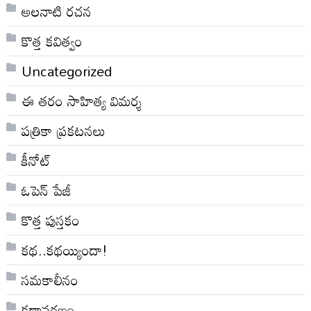
అలనాటి రచన
కొత్త కవిత్వం
Uncategorized
ఈ తరం సాహిత్య విమర్శ
పత్రికా ప్రకటనలు
కీనోట్
ఓపెన్ పేజీ
కొత్త పుస్తకం
కథ..కథయ్యిందా!
సమకాలీనం
కథావరణం