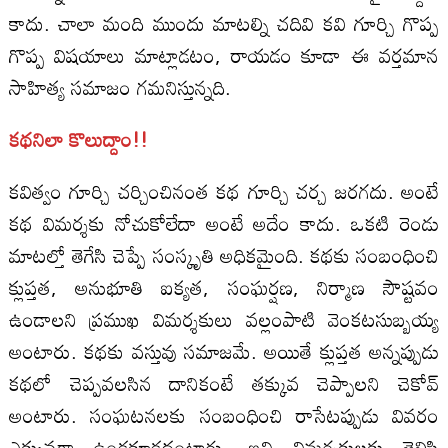
కాదు. చాలా మంది ముందు మాటల్ని చదివి కవి గూర్చి గొప్ప
గొప్ప విషయాలు మాట్లాడటం, రాయడం కూడా ఈ వర్తమాన
సాహిత్య సమాజం గమనిస్తున్నది.
కథనిలా కొలుద్దాం!!
కవిత్వం గూర్చి చర్చించినంత కథ గూర్చి చర్చ జరగదు. అంటే
కథ విమర్శకు నోచుకోలేదా అంటే అదేం కాదు. ఒకటి రెండు
మాటల్తో తెగేసి చెప్పే సంస్కృతి అధికమైంది. కథకు సంబంధించి
క్లుప్తత, అనుభూతి ఐక్యత, సంఘర్షణ, నిర్మాణ సౌష్టవం
ఉండాలని ప్రముఖ విమర్శకులు వల్లంపాటి వెంకటసుబ్బయ్య
అంటారు. కథకు వస్తువు సమాజమే. అయితే క్లుప్తత అన్నప్పుడు
కథలో చెప్పవలసిన దానికంటే తక్కువ చెప్పాలని చెకోవ్‌
అంటారు. సంఘటనలకు సంబంధించి రాసేటప్పుడు వివరం
ఎక్కువగా ఉండకూడదంటారు. ఇవి విమర్శకులకు తెలిసి