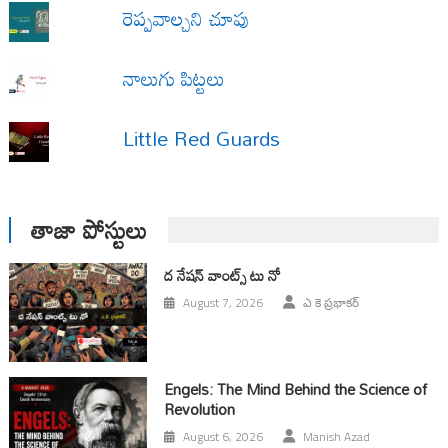
రెప్పవాల్చని చూపు
నాలుగు పిట్టలు
Little Red Guards
తాజా పోస్టులు
ద నేషన్ వాంట్స్ టు నో
August 7, 2026
ఎ కె ప్రభాకర్
Engels: The Mind Behind the Science of
Revolution
August 6, 2026
Manish Azad