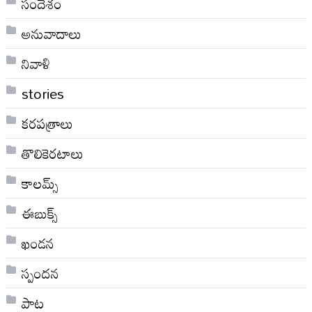
సందేశం
అనువాదాలు
నివాళి
stories
కరపత్రాలు
తొలికెరటాలు
కాలమ్స్
ఈబుక్స్
ఖండన
స్పందన
పాట