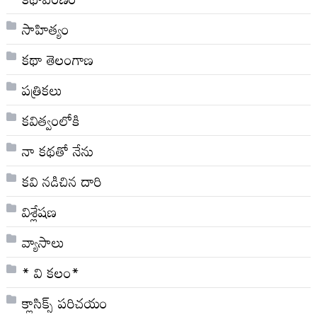
సాహిత్యం
కథా తెలంగాణ
పత్రికలు
కవిత్వంలోకి
నా క‌థ‌తో నేను
కవి నడిచిన దారి
విశ్లేషణ
వ్యాసాలు
* వి క‌లం*
క్లాసిక్స్ ప‌రిచ‌యం