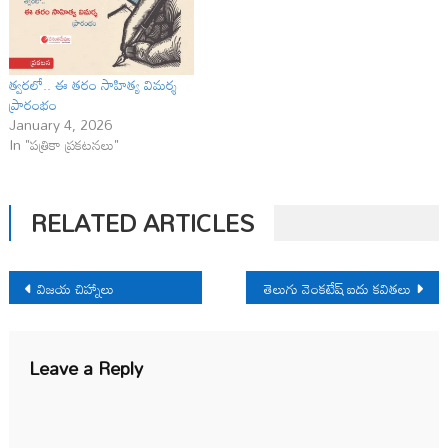
త్వరలో.. ఈ తరం సాహిత్య విమర్శ
ప్రారంభం
January 4, 2026
In "పత్రికా ప్రకటనలు"
RELATED ARTICLES
Post
విజయ చిహ్నాలు
తెలుగు వెంకటేష్ ఐదు కవితలు
navigation
Leave a Reply