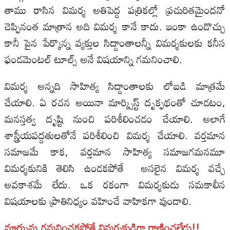
తాము రాసిన విమర్శ అతిపెద్ద పత్రికల్లో ప్రచురితమైందనో
చెప్పినంత మాత్రాన అది విమర్శ కానే కాదు. ఇంకా ఉండొచ్చు
కానీ పైన పేర్కొన్న వ్యక్తుల సిద్దాంతాలన్నీ విమర్శకులకు కనీస
ఫండమెంటల్‌ టూల్స్‌ అనే విషయాన్ని గమనించాలి.
విమర్శ అన్నది సాహిత్య సిద్దాంతాలకు లోబడి మాత్రమే
చేయాలి. ఏ రచన అయినా మార్క్సిస్ట్‌ దృక్ఫథంతో చూడటం,
మనస్తత్వ దృష్టి నుంచి పరిశీలించడం చేయాలి. అలాగే
శాస్త్రీయపద్దతులతోనే పరిశీలించి విమర్శ చేయాలి. వర్తమాన
సమాజమే కాక, వర్తమాన సాహిత్య సమాజగమనమూ
విమర్శకునికి తెలిసి ఉండకపోతే అసలైన విమర్శ వచ్చే
అవకాశమే లేదు. ఒక రకంగా విమర్శకుడు సమకాలీన
విషయాలకు ప్రాతినిధ్యం వహించే వాహికగా వుండాలి.
మార్పును గమనించకపోతే విమర్శకుడిగా రాణించలేడు!!