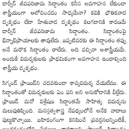
డార్వీన్‌ జీవపరిణామ సిద్దాంతం కనీస అవగాహన లేకుండా
శాస్త్రీయంగా ఆలోచించడం సాధ్యమేనా? కవికి భౌతికవాద
దృక్ఫథం లేదా హేతువాద దృక్ఫథం కలగడానికి కారణమే
డార్వీన్‌ జీవపరిణామ సిద్దాంతం. సిద్దాంతంపై
భిన్నాభిప్రాయాలకు తావులేదు. ఇప్పటివరకు ఈ సిద్దాంతం తప్పు
అనే మరొక సిద్దాంతం రాలేదు. అది వచ్చినా అశాస్త్రీయమే.
అందుకే విమర్శకులకు ప్రాథమికంగా అవగాహన ఉండాల్సింది
శాస్త్రీయ దృక్ఫథం.
సిగ్మండ్‌ ఫ్రాయిడ్‌ని చదవకుండా కావ్యవిమర్శ చేయలేము. ఈ
సిద్ధాంతంతో విమర్శకులకు ఏం పని అని అనుకోడానికి వీల్లేదు.
ఫ్రాయిడ్‌ మనో విశ్లేషణ సిద్దాంతమే సాహిత్య విమర్శను
మలుపుతిప్పింది. మనస్తత్వశాస్త్ర నేపథ్యంలోనే అనేక వాదాలు
పుట్టుకొచ్చాయి. బహిరంగంగా కనిపించే ప్రవర్తనలన్నింటికీ,
అంతరంగంలోని ప్రేరణలు కారకాలని ఫ్రాయిడ్‌ సిద్దాంతం