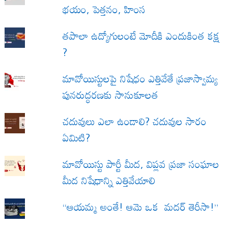
భయం, పెత్తనం, హింస
త‌పాలా ఉద్యోగులంటే మోదీకి ఎందుకింత కక్ష
?
మావోయిస్టులపై నిషేధం ఎత్తివేతే ప్రజాస్వామ్య
పునరుద్ధరణకు సానుకూలత
చదువులు ఎలా ఉండాలి? చదువుల సారం
ఏమిటి?
మావోయిస్టు పార్టీ మీద, విప్లవ ప్రజా సంఘాల
మీద నిషేధాన్ని ఎత్తివేయాలి
“ఆయమ్మ అంతే! ఆమె ఒక మదర్ తెరీసా!”