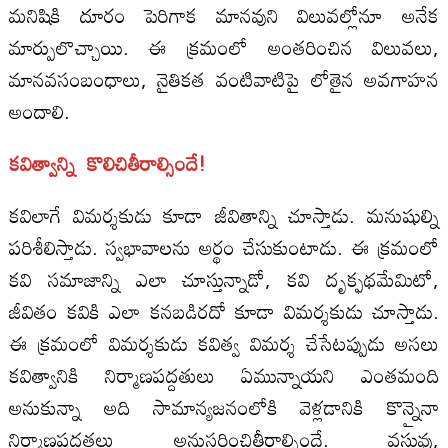
మనిషికి దూరం పెరిగాక మానవుని విలువల్లోనూ అనేక
మార్పులొచ్చాయి. ఈ క్రమంలో అంతరించిన విలువలు,
మానవసంబంధాలు, నైతికత వంటివాటిపై లోతైన అవగాహన
అందాలి.
కవిత్వాన్ని కొలిచితీరాల్సిందే!
కవిలాగే విమర్శకుడు కూడా జీవితాన్ని చూస్తాడు. మనుషుల్ని
పరిశీలిస్తాడు. స్వభావాలను అర్థం చేసుకుంటాడు. ఈ క్రమంలో
కవి సమాజాన్ని ఎలా చూస్తున్నాడో, కవి దృక్ఫథమేమిటో,
జీవితం కవికి ఎలా కనబడిరదో కూడా విమర్శకుడు చూస్తాడు.
ఈ క్రమంలో విమర్శకుడు కవిత్వ విమర్శ చేసేటప్పుడు అసలు
కవిత్వానికి నిర్మాణపద్దతులు ఏమున్నాయని ఎంతమంది
అనుకున్నా అది సామాన్యజనంలోకి వెళ్లడానికి కొన్నైనా
నిర్మాణపద్దతలు అనుసరించితీరాల్సిందే. వస్తువు,