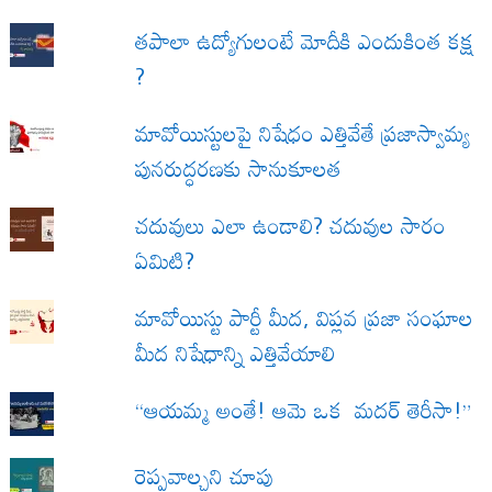
త‌పాలా ఉద్యోగులంటే మోదీకి ఎందుకింత కక్ష
?
మావోయిస్టులపై నిషేధం ఎత్తివేతే ప్రజాస్వామ్య
పునరుద్ధరణకు సానుకూలత
చదువులు ఎలా ఉండాలి? చదువుల సారం
ఏమిటి?
మావోయిస్టు పార్టీ మీద, విప్లవ ప్రజా సంఘాల
మీద నిషేధాన్ని ఎత్తివేయాలి
“ఆయమ్మ అంతే! ఆమె ఒక మదర్ తెరీసా!”
రెప్పవాల్చని చూపు