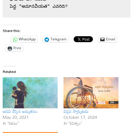
పెద్ద "అమానవీయత" ఎవరిది? 
Share this:
WhatsApp
Telegram
Email
Print
Related
అడవి నేర్పిన అమ్మతనం
విప్లవ స్వాప్నికుడు
May 20, 2021
October 17, 2024
In "కథలు"
In "కవిత్వం"