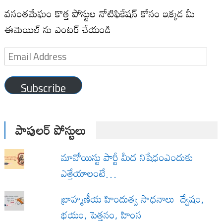
వసంతమేఘం కొత్త పోస్టుల నోటిఫికేషన్ కోసం ఇక్కడ మీ
ఈమెయిల్ ను ఎంటర్ చేయండి
Email
Address
Subscribe
పాపులర్ పోస్టులు
మావోయిస్టు పార్టీ మీద నిషేధంఎందుకు
ఎత్తేయాలంటే…
బ్రాహ్మణీయ హిందుత్వ సాధనాలు ద్వేషం,
భయం, పెత్తనం, హింస