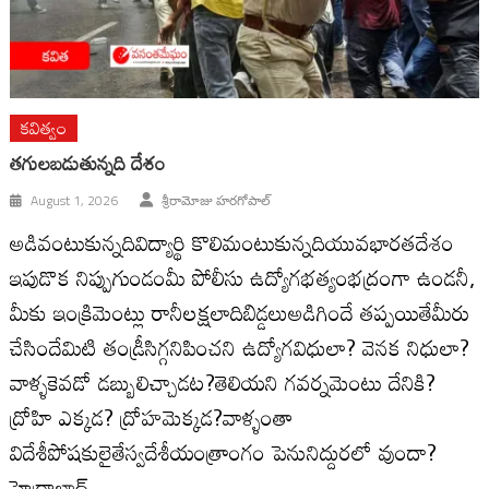
కవిత్వం
తగులబడుతున్నది దేశం
August 1, 2026
శ్రీరామోజు హరగోపాల్
అడివంటుకున్నదివిద్యార్థి కొలిమంటుకున్నదియువభారతదేశం
ఇపుడొక నిప్పుగుండంమీ పోలీసు ఉద్యోగభత్యంభద్రంగా ఉండనీ,
మీకు ఇంక్రిమెంట్లు రానీలక్షలాదిబిడ్డలుఅడిగిందే తప్పయితేమీరు
చేసిందేమిటి తండ్రీసిగ్గనిపించని ఉద్యోగవిధులా? వెనక నిధులా?
వాళ్ళకెవడో డబ్బులిచ్చాడట?తెలియని గవర్నమెంటు దేనికి?
ద్రోహి ఎక్కడ? ద్రోహమెక్కడ?వాళ్ళంతా
విదేశీపోషకులైతేస్వదేశీయంత్రాంగం పెనునిద్దురలో వుందా?
హైద్రాబాద్