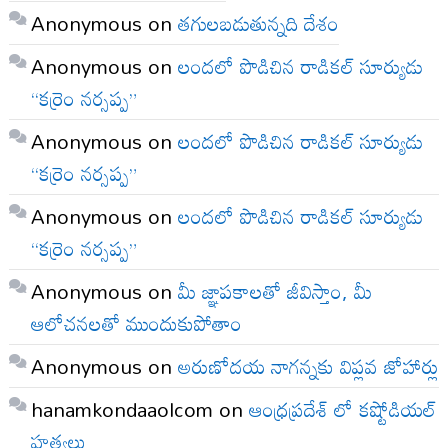
Anonymous
on
తగులబడుతున్నది దేశం
Anonymous
on
లందలో పొడిచిన రాడికల్ సూర్యుడు
“కర్రెం నర్సప్ప”
Anonymous
on
లందలో పొడిచిన రాడికల్ సూర్యుడు
“కర్రెం నర్సప్ప”
Anonymous
on
లందలో పొడిచిన రాడికల్ సూర్యుడు
“కర్రెం నర్సప్ప”
Anonymous
on
మీ జ్ఞాపకాలతో జీవిస్తాం, మీ
ఆలోచనలతో ముందుకుపోతాం
Anonymous
on
అరుణోదయ నాగన్నకు విప్లవ జోహార్లు
hanamkondaaolcom
on
ఆంధ్రప్రదేశ్ లో కష్టోడియల్
హత్యలు