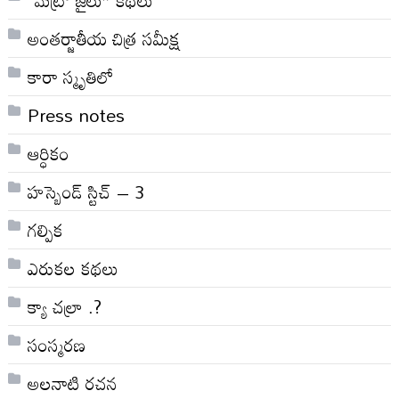
అంతర్జాతీయ చిత్ర సమీక్ష
కారా స్మృతిలో
Press notes
ఆర్ధికం
హస్బెండ్ స్టిచ్ – 3
గల్పిక
ఎరుకల కథలు
క్యా చల్రా .?
సంస్మరణ
అలనాటి రచన