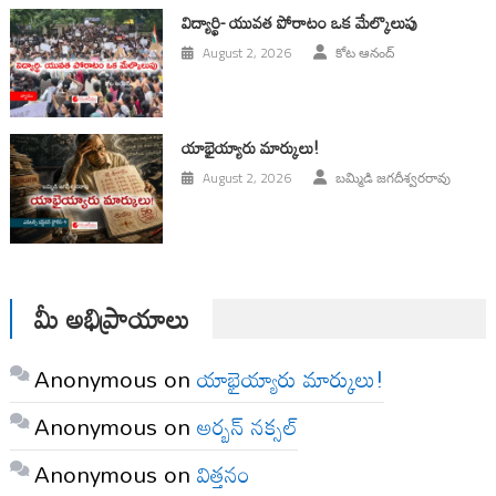
విద్యార్థి- యువత పోరాటం ఒక మేల్కొలుపు
August 2, 2026
కోట ఆనంద్
యాభైయ్యారు మార్కులు!
August 2, 2026
బమ్మిడి జగదీశ్వరరావు
మీ అభిప్రాయాలు
Anonymous
on
యాభైయ్యారు మార్కులు!
Anonymous
on
అర్బన్ నక్సల్
Anonymous
on
విత్తనం