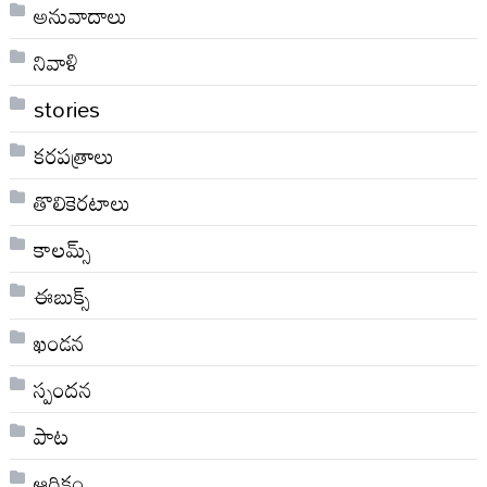
అనువాదాలు
నివాళి
stories
కరపత్రాలు
తొలికెరటాలు
కాలమ్స్
ఈబుక్స్
ఖండన
స్పందన
పాట
ఆర్థికం