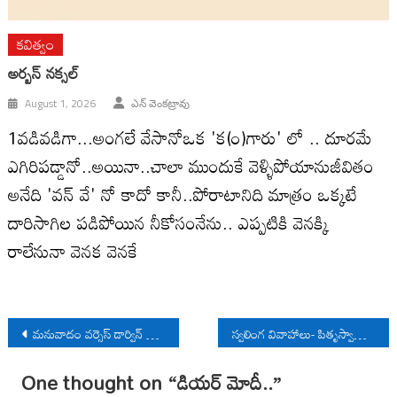
కవిత్వం
అర్బన్ నక్సల్
August 1, 2026
ఎన్ వెంకట్రావు
1వడివడిగా...అంగలే వేసానోఒక 'క(౦)గారు' లో .. దూరమే
ఎగిరిపడ్డానో..అయినా..చాలా ముందుకే వెళ్ళిపోయానుజీవితం
అనేది 'వన్ వే' నో కాదో కానీ..పోరాటానిది మాత్రం ఒక్కటే
దారిసాగిల పడిపోయిన నీకోసంనేను.. ఎప్పటికి వెనక్కి
రాలేనునా వెనక వెనకే
Post
మనువాదం వర్సెస్ డార్విన్ జీవపరిణామ వాదం
స్వలింగ వివాహాలు- పితృస్వామిక కుటుంబ వ్యవస్థ
navigation
One thought on “
డియర్ మోదీ..
”