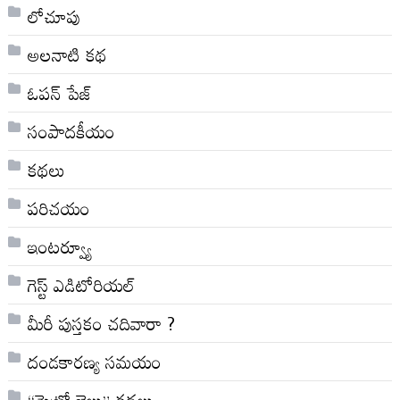
లోచూపు
అల‌నాటి క‌థ‌
ఓపన్ పేజ్
సంపాదకీయం
కథలు
పరిచయం
ఇంటర్వ్యూ
గెస్ట్ ఎడిటోరియల్
మీరీ పుస్తకం చదివారా ?
దండకారణ్య సమయం
“మెట్రో జైలు” కథలు