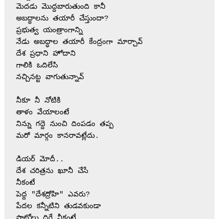
మెదడు మొద్దబారుతుంది కానీ 
అబద్ధాలను తయారీ చేస్తుందా? 
ప్రభుత్వ యంత్రాంగాన్ని 
నేడు అబద్ధాల తయారీ కేంద్రంగా మార్చావ్ 
దేశ ప్రధాని హోదాని 
గాలికి ఒదిలేసి 
నచ్చినట్ట వాగుతున్నావ్ 
నీకూ నీ నోటికి 
తాళం వేయాలంటే 
నిన్ను గద్దె నుంచి దింపడం తప్ప 
మరో మార్గం కానరావట్లేదు.
డియర్ మోదీ..
దేశ చరిత్రను ఖూనీ చేసే 
నీకంటే 
పెద్ద "దేశద్రోహి" ఎవరు?
పేదల కన్నీటిని తుడవకుండా 
ఫొటోలు దిగే నీకంటే 