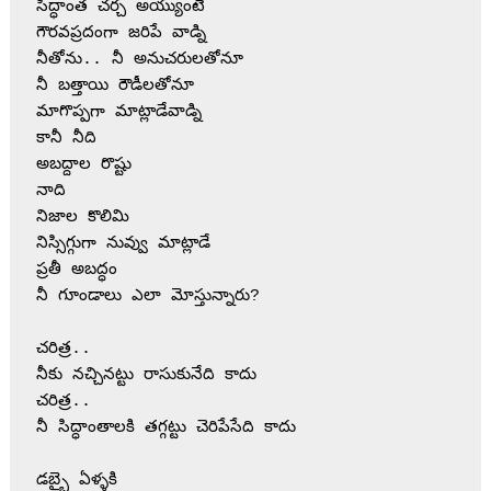
సిద్ధాంత చర్చ అయ్యుంటే 
గౌరవప్రదంగా జరిపే వాడ్ని 
నీతోను.. నీ అనుచరులతోనూ
నీ బత్తాయి రౌడీలతోనూ 
మాగొప్పగా మాట్లాడేవాడ్ని 
కానీ నీది 
అబద్దాల రొష్టు 
నాది 
నిజాల కొలిమి 
నిస్సిగ్గుగా నువ్వు మాట్లాడే 
ప్రతీ అబద్ధం 
నీ గూండాలు ఎలా మోస్తున్నారు?
చరిత్ర..
నీకు నచ్చినట్టు రాసుకునేది కాదు 
చరిత్ర..
నీ సిద్ధాంతాలకి తగ్గట్టు చెరిపేసేది కాదు 
డబ్బై ఏళ్ళకి 