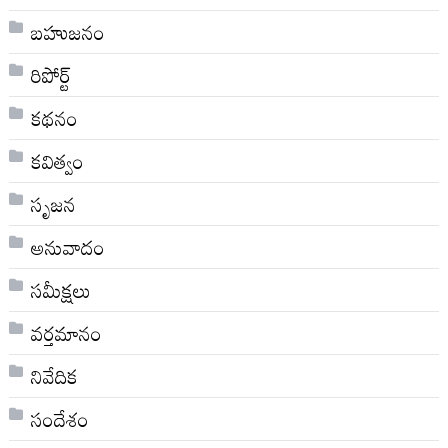
బహుజనం
రిపోర్ట్
కథనం
కవిత్వం
సృజన
అనువాదం
సమీక్షలు
వర్తమానం
నివేదిక
సందేశం