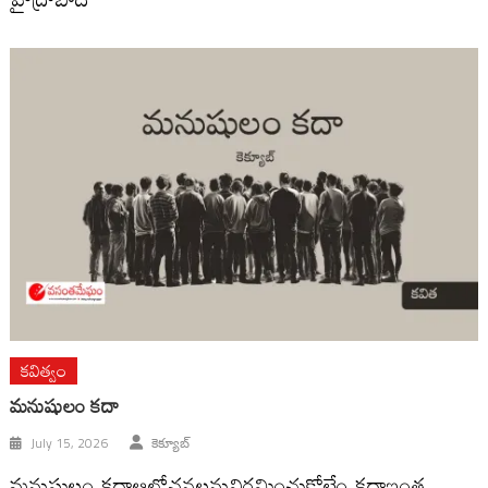
కవిత్వం
మనుషులం కదా
July 15, 2026
కెక్యూబ్
మనుషులం కదాఆలోచనలనువిరమించుకోలేం కదాఇంత