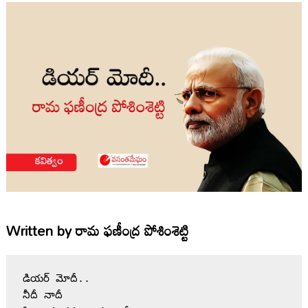
Written by
రామ ఫణీంద్ర పోశింశెట్టి
డియర్ మోదీ..
నీదీ నాదీ 