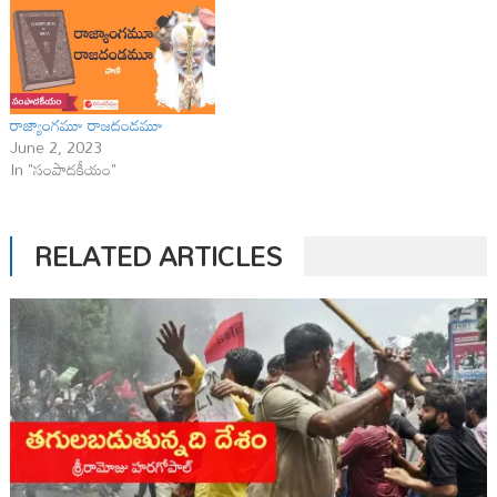
రాజ్యాంగమూ రాజదండమూ
June 2, 2023
In "సంపాదకీయం"
RELATED ARTICLES