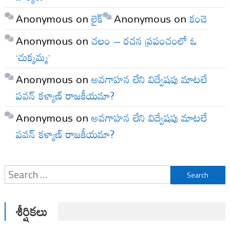
Anonymous
on
లైక్
Anonymous
on
కంచె
Anonymous
on
చలం – రచన ప్రపంచంలో ఓ
‘చుక్కమ్మ’
Anonymous
on
అవగాహన లేని విద్వేషపు మాటలే
పవన్ కళ్యాణ్ రాజకీయమా?
Anonymous
on
అవగాహన లేని విద్వేషపు మాటలే
పవన్ కళ్యాణ్ రాజకీయమా?
Search
for:
శీర్షికలు