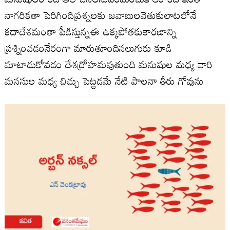
నాగరికతా పెరిగిందిప్రశ్నలకు జవాబులవెతుకులాటలోనే
కదాదేశమంతా పీడిస్తున్నఈ ఉక్కపోతకుకారణాన్ని
ప్రశ్నించడంనేరంగా మారుతూందినలుగురు కూడి
మాటాడుకోవడం దేశద్రోహమవుతుంది మనుషుల మధ్య వారి
మనసుల మధ్య చిచ్చు పెట్టడమే నేటి పాలనా తీరు గోవును