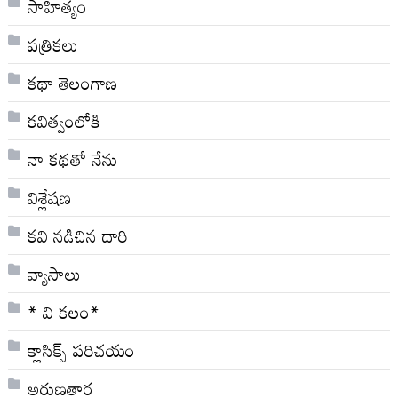
సాహిత్యం
పత్రికలు
కథా తెలంగాణ
కవిత్వంలోకి
నా క‌థ‌తో నేను
విశ్లేషణ
కవి నడిచిన దారి
వ్యాసాలు
* వి క‌లం*
క్లాసిక్స్ ప‌రిచ‌యం
అరుణతార