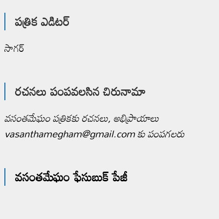
పత్రిక ఎడిటర్
సాగర్
రచనలు పంపవలసిన చిరునామా
వసంతమేఘం పత్రికకు రచనలు, అభిప్రాయాలు
vasanthamegham@gmail.com కు పంపగలరు
వసంతమేఘం ఫేసుబుక్ పేజీ