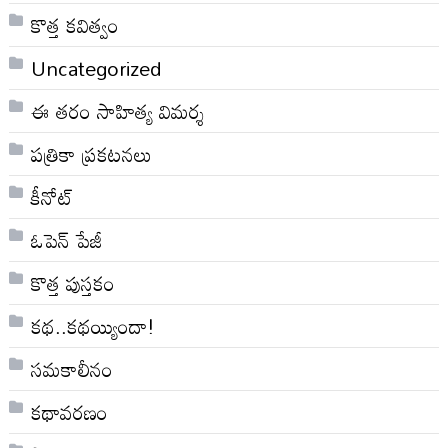
కొత్త కవిత్వం
Uncategorized
ఈ తరం సాహిత్య విమర్శ
పత్రికా ప్రకటనలు
కీనోట్
ఓపెన్ పేజీ
కొత్త పుస్తకం
కథ..కథయ్యిందా!
సమకాలీనం
కథావరణం