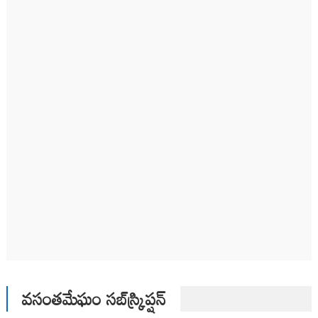
వసంతమేఘం సబ్‌స్క్రిప్షన్