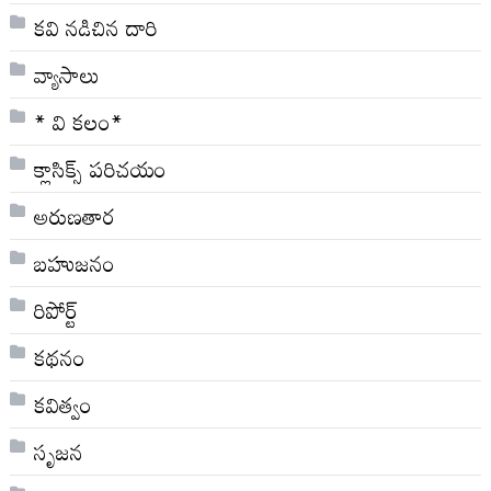
కవి నడిచిన దారి
వ్యాసాలు
* వి క‌లం*
క్లాసిక్స్ ప‌రిచ‌యం
అరుణతార
బహుజనం
రిపోర్ట్
కథనం
కవిత్వం
సృజన