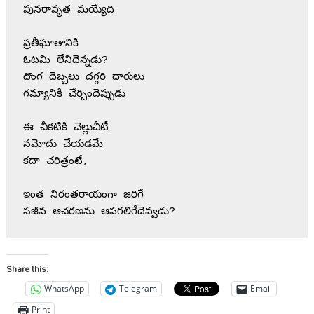
పునరావృత మయ్యేది
ప్రతీఘాతానికి
ఓటమి లేనిదెన్నడు?
దొంగ దెబ్బలు దగ్గరి దారులు 
గమ్యానికి చేర్చిందెప్పుడు 
ఈ చీకటికి చెల్లుచీటీ 
నమోదు చేయడమే 
కదా చరిత్రంటే,
ఇంత నిరంతరాయంగా జరిగే 
సజీవ ఆచరణను ఆపగలిగేదెవ్వడు?
Share this:
WhatsApp
Telegram
Email
Print