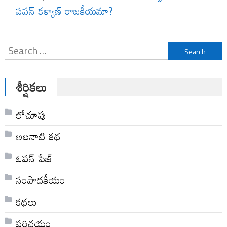
పవన్ కళ్యాణ్ రాజకీయమా?
Search
for:
శీర్షికలు
లోచూపు
అల‌నాటి క‌థ‌
ఓపన్ పేజ్
సంపాదకీయం
కథలు
పరిచయం