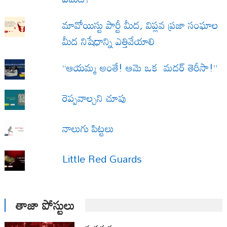
మావోయిస్టు పార్టీ మీద, విప్లవ ప్రజా సంఘాల
మీద నిషేధాన్ని ఎత్తివేయాలి
“ఆయమ్మ అంతే! ఆమె ఒక మదర్ తెరీసా!”
రెప్పవాల్చని చూపు
నాలుగు పిట్టలు
Little Red Guards
తాజా పోస్టులు