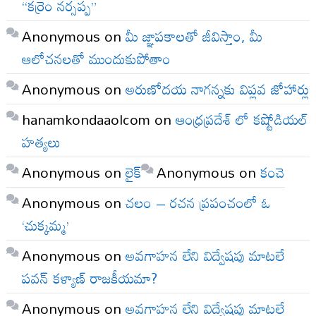
“కర్రెం నర్సప్ప”
Anonymous
on
మీ జ్ఞాపకాలతో జీవిస్తాం, మీ
ఆలోచనలతో ముందుకుపోతాం
Anonymous
on
అరుణోదయ నాగన్నకు విప్లవ జోహార్లు
hanamkondaaolcom
on
ఆంధ్రప్రదేశ్ లో కష్టోడియల్
హత్యలు
Anonymous
on
లైక్
Anonymous
on
కంచె
Anonymous
on
చలం – రచన ప్రపంచంలో ఓ
‘చుక్కమ్మ’
Anonymous
on
అవగాహన లేని విద్వేషపు మాటలే
పవన్ కళ్యాణ్ రాజకీయమా?
Anonymous
on
అవగాహన లేని విద్వేషపు మాటలే