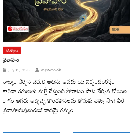
కవిత్వం
ప్రవాహం
July 15, 2026
శాఖమూరి రవి
నాట్యం నేర్చిన నెమలి ఆటను ఆపదు యే నిర్బంధంరక్తం
కారినా రగులుతు మళ్లీ చేస్తుంది పోరాటం పాట నేర్చిన కోయిల
రాగం ఆగదు అడ్డొచ్చె కొండకోనలను కోసుకు వెళ్తూ సాగే ఏరే
ప్రవాహమవునురణనినాదమై గమ్యం