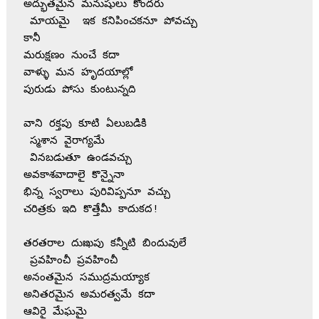
అద్భుతమైన మనుషులు కొందరు 
 మాయమై  ఇక కనిపించకనూ పోవచ్చు 
కానీ 
మరుక్షణం నుంచే కదా 
వాళ్ళు మన హృదయాల్లో 
పురుడు పోసు కుంటున్నది 
వాని రక్తపు కూటి ఏలుబడికి
 స్మశాన వైరాగ్యమే 
 వినబడుతూ ఉండవచ్చు 
అవకాశవాదాలై కొన్నైనా 
భిన్న స్వరాలు పురివిప్పనూ వచ్చు 
చరిత్రకు ఇది కొత్తేమీ కాదుకద!
తరతరాల దుఃఖపు కన్నీటి బిందువులే 
 ప్రవహించీ ప్రవహించీ 
అనంతమైన సముద్రమయ్యాక
అనితరమైన అమరత్వమే కదా 
ఆవిరై మేఘమై 