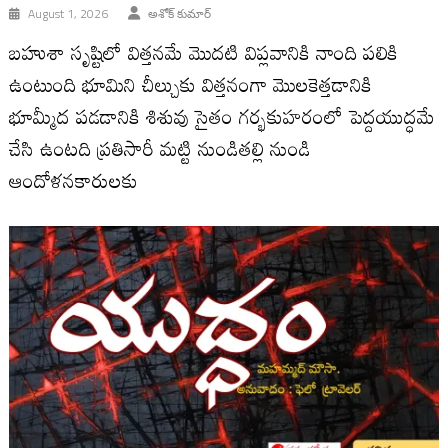
August 1, 2026
అశోక్ కుమార్
బహుశా సృష్టిలో విత్తనమే మొదటి విప్లవానికి నాంది పలికి
ఉంటుంది భూమిని చీల్చుకు విత్తనంగా మొలకెత్తడానికి
భూమ్మీద పడడానికి శిశువు సైతం గర్భకుహరంలో పెద్దయుద్ధమే
చేసి ఉంటది ప్రతిసారీ మట్టి నుండితల్లి నుండి
ఆందోళనకారులకు