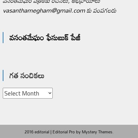
వసంతమేఘం పత్రికకు రచనలు, అభిప్రాయాలు
vasanthamegham@gmail.com కు పంపగలరు
వసంతమేఘం ఫేసుబుక్ పేజీ
గత సంచికలు
గత
సంచికలు
2016 editorial
|
Editorial Pro by
Mystery Themes
.