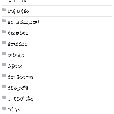
ఓపెన్ పేజీ
కొత్త పుస్తకం
కథ..కథయ్యిందా!
సమకాలీనం
కథావరణం
సాహిత్యం
పత్రికలు
కథా తెలంగాణ
కవిత్వంలోకి
నా క‌థ‌తో నేను
విశ్లేషణ