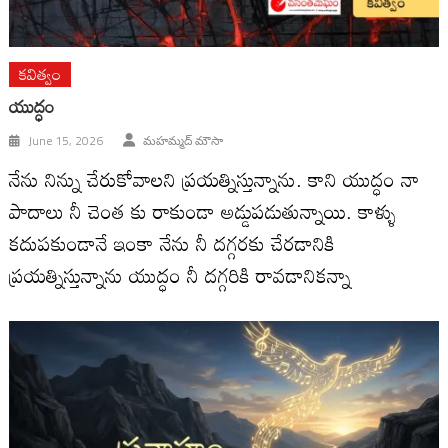
కవిత్వం
యుద్ధం
June 15, 2026
మహమ్మద్ మౌసా
నేను నిన్ను చేరుకోవాలని ప్రయత్నిస్తున్నాను. కాని యుద్ధం నా
పాదాలు నీ చెంత కు రాకుండా అడ్డుపడుతున్నాయి. కాళ్ళు
కదుపకుండానే ఇంకా నేను నీ దగ్గరకు చేరడానికి
ప్రయత్నిస్తున్నాను యుద్ధం నీ దగ్గరికి రావడానికన్నా