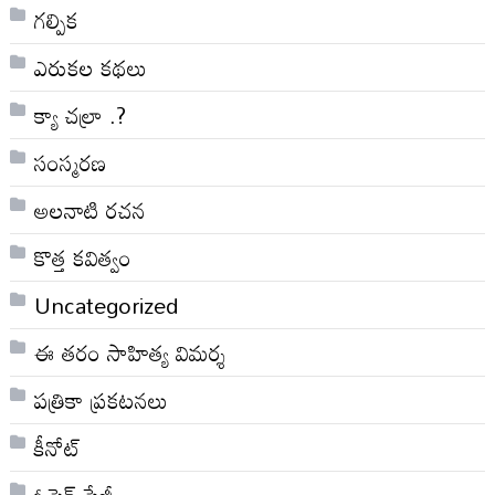
గల్పిక
ఎరుకల కథలు
క్యా చల్రా .?
సంస్మరణ
అలనాటి రచన
కొత్త కవిత్వం
Uncategorized
ఈ తరం సాహిత్య విమర్శ
పత్రికా ప్రకటనలు
కీనోట్