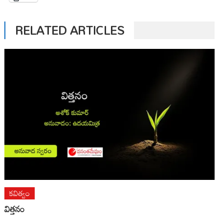
RELATED ARTICLES
కవిత్వం
విత్తనం