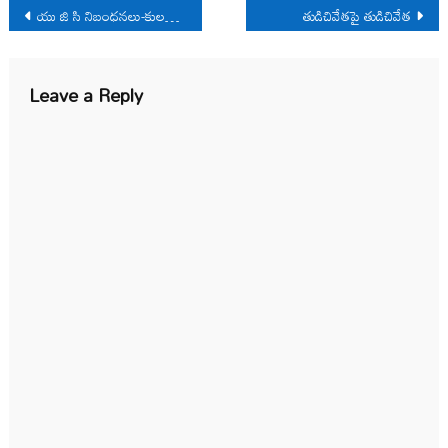
Post
యు జి సి నిబంధనలు-కులవివక్ష: సుప్రీం కోర్టు దృక్కోణం
తుడిచివేతపై తుడిచివేత
navigation
Leave a Reply