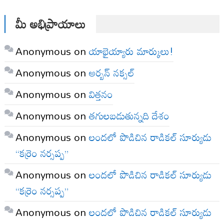
మీ అభిప్రాయాలు
Anonymous
on
యాభైయ్యారు మార్కులు!
Anonymous
on
అర్బన్ నక్సల్
Anonymous
on
విత్తనం
Anonymous
on
తగులబడుతున్నది దేశం
Anonymous
on
లందలో పొడిచిన రాడికల్ సూర్యుడు
“కర్రెం నర్సప్ప”
Anonymous
on
లందలో పొడిచిన రాడికల్ సూర్యుడు
“కర్రెం నర్సప్ప”
Anonymous
on
లందలో పొడిచిన రాడికల్ సూర్యుడు