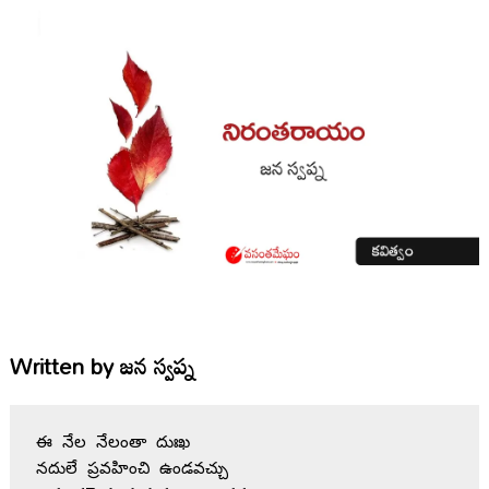
Written by
జన స్వప్న
ఈ నేల నేలంతా దుఃఖ 
నదులే ప్రవహించి ఉండవచ్చు 