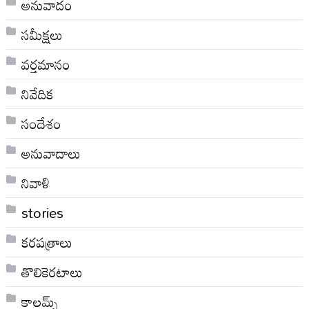
అనువాదం
సమీక్షలు
వర్తమానం
నివేదిక
సందేశం
అనువాదాలు
నివాళి
stories
కరపత్రాలు
తొలికెరటాలు
కాలమ్స్