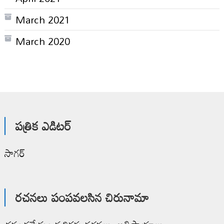
March 2021
March 2020
పత్రిక ఎడిటర్
సాగర్
రచనలు పంపవలసిన చిరునామా