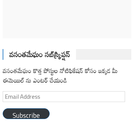
వసంతమేఘం సబ్‌స్క్రిప్షన్
వసంతమేఘం కొత్త పోస్టుల నోటిఫికేషన్ కోసం ఇక్కడ మీ
ఈమెయిల్ ను ఎంటర్ చేయండి
Email
Address
Subscribe