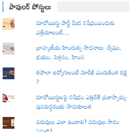
పాపులర్ పోస్టులు
మావోయిస్టు పార్టీ మీద నిషేధంఎందుకు
ఎత్తేయాలంటే…
బ్రాహ్మణీయ హిందుత్వ సాధనాలు ద్వేషం,
భయం, పెత్తనం, హింస
త‌పాలా ఉద్యోగులంటే మోదీకి ఎందుకింత కక్ష
?
మావోయిస్టులపై నిషేధం ఎత్తివేతే ప్రజాస్వామ్య
పునరుద్ధరణకు సానుకూలత
చదువులు ఎలా ఉండాలి? చదువుల సారం
ఏమిటి?