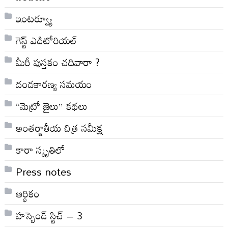
ఇంటర్వ్యూ
గెస్ట్ ఎడిటోరియల్
మీరీ పుస్తకం చదివారా ?
దండకారణ్య సమయం
“మెట్రో జైలు” కథలు
అంతర్జాతీయ చిత్ర సమీక్ష
కారా స్మృతిలో
Press notes
ఆర్ధికం
హస్బెండ్ స్టిచ్ – 3