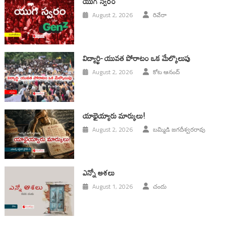
యుగ స్వ‌రం
August 2, 2026
రివేరా
విద్యార్థి- యువత పోరాటం ఒక మేల్కొలుపు
August 2, 2026
కోట ఆనంద్
యాభైయ్యారు మార్కులు!
August 2, 2026
బమ్మిడి జగదీశ్వరరావు
ఎన్నో ఆశలు
August 1, 2026
చందు