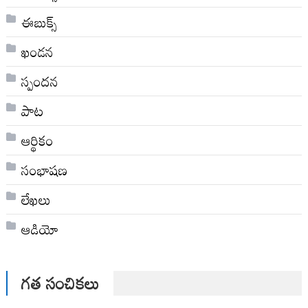
ఈబుక్స్
ఖండన
స్పందన
పాట
ఆర్థికం
సంభాషణ
లేఖలు
ఆడియో
గత సంచికలు