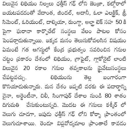
విలువైన లిథియం నిల్వలు ఛత్తీస్ గఢ్ లోని జెంజ్రా, కట్గోరాలో
బయటపడడంతో వేదాంత, జిందల్, అదానీ, ఓలా ఎలక్ట్రిక్, శ్రీ
సిమెంట్, ఓరియంట్, దాల్మియా, రుంగ్టా, అల్ట్రా టెక్ సహ 50 కి
పైగా ఘరానా కార్పొరేట్ సంస్థలు వేలం పాటల కోసం
పెంపర్లాడుతున్నాయి. ఇక్కడ మనం తెలుసుకోవలసిన విషయం
ఏమంటే గత ఆగస్టులో కేంద్ర ప్రభుత్వం సవరించిన గనుల
చట్టం ప్రకారం దేశంలో లిథియం, గ్రాఫైట్, గ్లాకోనైట్ లాంటి
విలువైన 20 రకాల గనుల తవ్వకాలను ప్రైవేటుసంస్థలు
చేపట్టవచ్చు. లిథియంను తెల్ల బంగారంగా
కొనియాడుతున్నారు. మన దేశం ఇప్పటి వరకు ఈ పదార్థాన్ని
చైనా, అర్జెంటీనా, చిలీ, సింగాపుర్ దేశాల నుండి 80 శాతం
దిగుమతి చేసుకుంటున్నది. మొదట ఈ గనులు కశ్మీర్ లో
వెలుగు చూడగా, ఇపుడు ఛత్తీస్ గఢ్ లోని కోర్బా ప్రాంతంలో
వెలుగుచూశాయి. రెండూ విప్లవోద్యమాల ప్రాంతాలే కావడం