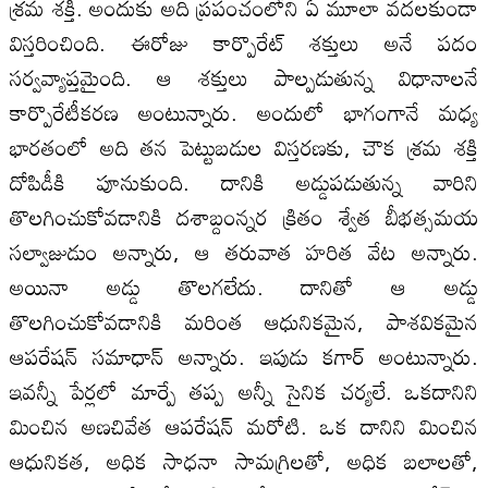
శ్రమ శక్తి. అందుకు అది ప్రపంచంలోని ఏ మూలా వదలకుండా
విస్తరించింది. ఈరోజు కార్పొరేట్ శక్తులు అనే పదం
సర్వవ్యాప్తమైంది. ఆ శక్తులు పాల్పడుతున్న విధానాలనే
కార్పొరేటీకరణ అంటున్నారు. అందులో భాగంగానే మధ్య
భారతంలో అది తన పెట్టుబడుల విస్తరణకు, చౌక శ్రమ శక్తి
దోపిడీకి పూనుకుంది. దానికి అడ్డుపడుతున్న వారిని
తొలగించుకోవడానికి దశాబ్దంన్నర క్రితం శ్వేత బీభత్సమయ
సల్వాజుడుం అన్నారు, ఆ తరువాత హరిత వేట అన్నారు.
అయినా అడ్డు తొలగలేదు. దానితో ఆ అడ్డు
తొలగించుకోవడానికి మరింత ఆధునికమైన, పాశవికమైన
ఆపరేషన్ సమాధాన్ అన్నారు. ఇపుడు కగార్ అంటున్నారు.
ఇవన్నీ పేర్లలో మార్పే తప్ప అన్నీ సైనిక చర్యలే. ఒకదానిని
మించిన అణచివేత ఆపరేషన్ మరోటి. ఒక దానిని మించిన
ఆధునికత, అధిక సాధనా సామగ్రిలతో, అధిక బలాలతో,