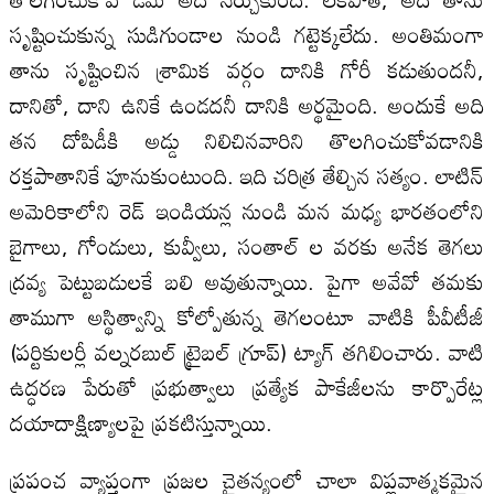
సృష్టించుకున్న సుడిగుండాల నుండి గట్టెక్కలేదు. అంతిమంగా
తాను సృష్టించిన శ్రామిక వర్గం దానికి గోరీ కడుతుందనీ,
దానితో, దాని ఉనికే ఉండదనీ దానికి అర్థమైంది. అందుకే అది
తన దోపిడీకి అడ్డు నిలిచినవారిని తొలగించుకోవడానికి
రక్తపాతానికే పూనుకుంటుంది. ఇది చరిత్ర తేల్చిన సత్యం. లాటిన్
అమెరికాలోని రెడ్ ఇండియన్ల నుండి మన మధ్య భారతంలోని
బైగాలు, గోండులు, కువ్వీలు, సంతాల్ ల వరకు అనేక తెగలు
ద్రవ్య పెట్టుబడులకే బలి అవుతున్నాయి. పైగా అవేవో తమకు
తాముగా అస్థిత్వాన్ని కోల్పోతున్న తెగలంటూ వాటికి పీవీటీజీ
(పర్టికులర్లీ వల్నరబుల్ ట్రైబల్ గ్రూప్) ట్యాగ్ తగిలించారు. వాటి
ఉద్ధరణ పేరుతో ప్రభుత్వాలు ప్రత్యేక పాకేజీలను కార్పొరేట్ల
దయాదాక్షిణ్యాలపై ప్రకటిస్తున్నాయి.
ప్రపంచ వ్యాప్తంగా ప్రజల చైతన్యంలో చాలా విప్లవాత్మకమైన