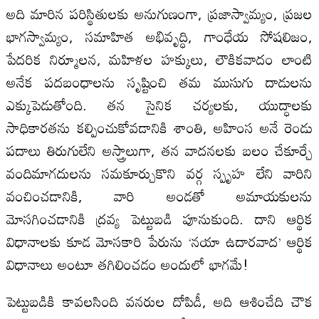
అది మారిన పరిస్థితులకు అనుగుణంగా, ప్రజాస్వామ్యం, ప్రజల
భాగస్వామ్యం, సమాహిత అభివృద్ధి, గాంధేయ సోషలిజం,
పేదరిక నిర్మూలన, మహిళల హక్కులు, లౌకికవాదం లాంటి
అనేక పదబంధాలను సృష్టించి తమ ముసుగు దాడులను
ఎక్కుపెడుతోంది. తన సైనిక చర్యలకు, యుద్ధాలకు
సాధికారతను కల్పించుకోవడానికి శాంతి, అహింస అనే రెండు
పదాలు తిరుగులేని అస్త్రాలుగా, తన వాదనలకు బలం చేకూర్చే
వందిమాగదులను సమకూర్చుకొని వర్గ స్పృహ లేని వారిని
వంచించడానికి, వారి అండతో అమాయకులను
మోసగించడానికి ద్రవ్య పెట్టుబడి పూనుకుంది. దాని ఆర్థిక
విధానాలకు కూడ మోసకారి పేరును ‘నయా ఉదారవాద’ ఆర్థిక
విధానాలు అంటూ తగిలించడం అందులో భాగమే!
పెట్టుబడికి కావలసింది వనరుల దోపిడీ, అది ఆశించేది చౌక