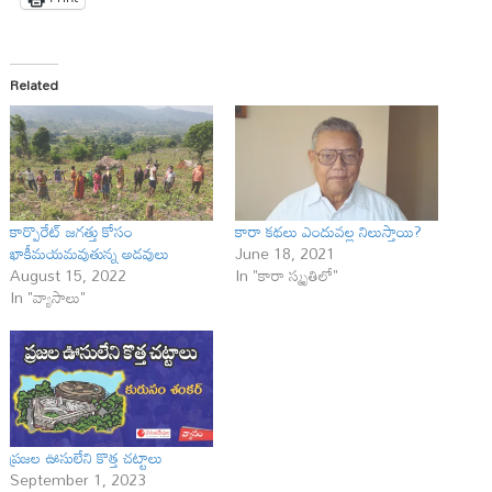
Related
కార్పొరేట్ జగత్తు కోసం
కారా కథలు ఎందువల్ల నిలుస్తాయి?
ఖాకీమయమవుతున్న అడవులు
June 18, 2021
August 15, 2022
In "కారా స్మృతిలో"
In "వ్యాసాలు"
ప్రజల ఊసులేని కొత్త చట్టాలు
September 1, 2023