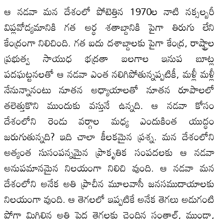
ఆ నడవా మన దేశంలో పోటెత్తిన 1970ల నాటి నక్సల్బరీ
విప్లవోద్యమానికి గత అర్ధ శతాబ్దానికి పైగా తిరుగు లేని
కేంద్రంగా నిలిచింది. గత ఐదు దశాబ్దాలకు పైగా కేంద్ర, రాష్ట్రాల
ప్రభుత్వ సాయుధ భద్రతా బలగాల ఇనుప బూట్ల
పదఘట్టనలతో ఆ నడవా ఎంత నలిగిపోతున్నప్పటికీ, మళ్లీ మళ్లీ
నేనున్నానంటు నూతన అధ్యాయాలతో నూతన రూపాలలో
తలెత్తుకొని ముందుకు వస్తునే ఉన్నది. ఆ నడవా కోసం
దేశంలోని రెండు వర్గాల మధ్య ఎందుకింత యుద్ధం
జరుగుతున్నది? ఇది చాలా కీలకమైన ప్రశ్న. మన దేశంలోని
అత్యంత సుసంపన్నమైన ప్రాకృతిక సంపదలకు ఆ నడవా
అనుపమానమైన నిలయంగా నిలిచి వుంది. ఆ నడవా మన
దేశంలోని అనేక అతి ప్రాచీన మూలవాసీ జనసముదాయాలకు
నిలయంగా వుంది. ఆ తెగలలో ఇప్పటికే అనేక తెగలు అడుగంటి
పోగా మిగిలిన అతి పెద్ద తెగలకు చెందిన సంతాల్, ముండా,