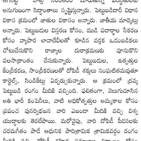
అనుగుణంగా సిద్ధాంతాలు సృష్టిస్తున్నారు. పెట్టుబడిదారీ విధాన
వికాస క్రమంలో జాతుల వికాసం అన్నారు. జాతీయ మార్కెట్లు
అన్నారు. పెట్టుబడుల విస్తరణ కోసం, ముడి పదార్థాల సేకరణ
కోసం వ్యాపార లావాదేవీలతో కూడిన వర్తక ఒడంబడికలు
చోటుచేసుకొని రాజ్యాల దురాక్రమణకు పూనుకొని
వలసాక్రాంతం చేసుకున్నారు. పెట్టుబడుల, ఉత్పత్తుల
కేంద్రీకరణ, సాంద్రీకరణలతో దోపిడీ శక్తులు సంఘటితమవుతూ
కార్టెల్స్, సిండికేట్లు ఏర్పర్చుకున్నారు. ఆ క్రమంలో ద్రవ్య
పెట్టుబడి రంగం మీదికి వచ్చింది. ఫలితంగా, వెలుగుచూసిన
అతి భారీ కంపెనీలు, వాటి అధికోత్పత్తుల అమ్మకాల కోసం
ప్రపంచ పునర్విభజన వారి ఎజండా మీదికి వచ్చి విశ్వ
యుద్ధాలకు తెరలేపాయి. మరోవైపు, వారి దోపిడీ పీడనలకు
చరమగీతం పాడే ఆధునిక పారిశ్రామిక శ్రామికవర్గం రంగం
మీదికి వచ్చి దోపిడీ రహిత సమాజాల నిర్మాణం కోసం