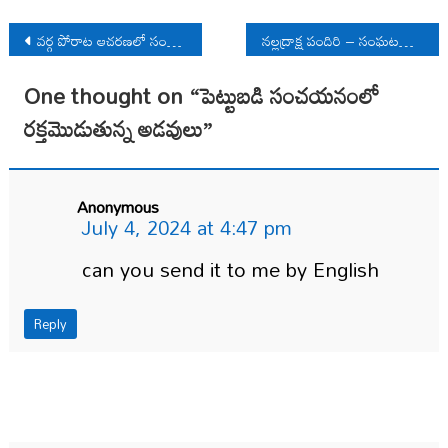
Post
వ‌ర్గ పోరాట ఆచ‌ర‌ణ‌లో సంస్కృతి
నల్లద్రాక్ష పందిరి – సంఘటనాత్మక కవిత్వం
navigation
One thought on “
పెట్టుబడి సంచయనంలో
రక్తమొడుతున్న అడవులు
”
Anonymous
July 4, 2024 at 4:47 pm
can you send it to me by English
Reply