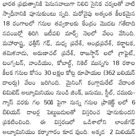
భారత ప్రభుత్వానికి పెనుసవాలుగా నిలిచి సైనిక చర్యలతో వాటి
స్వాధీనానికి పూనుకుంటు న్నది. మరోవైపు అత్యంత కీలకమైన
18 రంగాలలో గనుల తవ్వకాలకు కేంద్రం మొదట గతేడాది
నవంబర్లో తిరిగి ఇటీవలి మార్చ్ నెలలో వేలం వేసింది.
మహారాష్ట్ర, ఛత్తీస్ గఢ్, మధ్య ప్రదేశ్, ఆంధ్రప్రదేశ్, కర్ణాటక,
తమిళనాడు, అరుణాచల్ ప్రదేశ్, రాజస్థాన్ లలో గ్రాఫైట్,
టంగ్సటన్, వాండియం, కోబాల్ట్, నికెల్ మున్నగు 18 రకాల
కీలక గనుల కోసం 30 లక్షల కోట్ల రూపాయల (362 బలియన్
డాలర్లు) వేలం జరిగింది. మైనింగ్ కంగ్లామరేట్ వేదాంత
లిమిటెడ్ అల్యూమినియం నుండి జింక్, ఇనుము, స్టీల్, చమురు-
గ్యాస్ వరకు గల 50కి పైగా నున్న గనుల ప్రాజెక్ట్ లలో 6
బిలియన్ డాలర్ల పెట్టుబడులతో విస్తరించ పూనుకుందని
ప్రకటించింది. ఈ విస్తరణలో ఒడిశాలోని లాంజీగఢ్
అల్యూమినియం కర్మాగారం కూడ వుంది. అక్కడ 2 మిలియన్