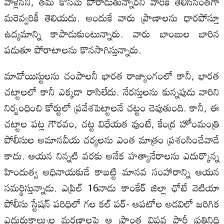
వాళ్లేనని, తమ కోసమే పోరాడుతున్నారనీ వారికి తెలిసినంతగా
మరెవ్వరికీ తెలియదు. అందుకే వారు ప్రాణాలను ధారపోస్తూ
ఉద్యమాన్ని కాపాడుకుంటున్నారు. వారు బాంబుల బారిన
పడుతూ పోరాటాలను కొనసాగిస్తున్నారు.
మావోయిస్టులను చంపాలనీ భారత రాజ్యాంగంలో కానీ, భారత
చట్టాలలో కానీ ఎక్కడా రాసిలేదు. నేరస్తులను కున్నపుడు వారిని
నిర్బంధించి కోర్టులో ప్రవేశపెట్టాలనే చట్టం చెపుతుంది. కానీ, ఈ
చట్టాల పట్ల గౌరవం, చట్ట విధేయత వుంటే, కేంద్ర హోంమంత్రి
పోలీసుల అమానవీయ చర్యలను ఎంత మాత్రం ప్రశంసించేవాడే
కాదు. ఆయన నిన్నటి వరకు అనేక హత్యానేరాలను ఎదుర్కొన్న
హిందుత్వ అధినాయకుడే కాబట్టి మానవ సంహారాన్ని ఆయన
సమర్థిస్తున్నాడు. ఎప్రిల్ 16నాడు కాంకేర్ జిల్లా ఛోటే వెటియా
పోలీసు స్టేషన్ పరిధిలో గల కల్ పర్- ఆపటోల అడవిలో జరిగిక
ఎదురుకాల్పుల మరణాలపై ఆ ప్రాంత విప్లవ పార్టీ ప్రతినిధి