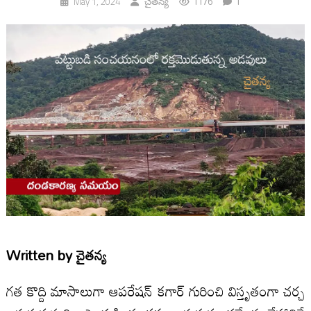
1176
1
May 1, 2024
చైతన్య
Written by
చైతన్య
గత కొద్ది మాసాలుగా ఆపరేషన్ కగార్ గురించి విస్తృతంగా చర్చ