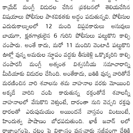
కామ్రేడ్ మంగ్లీ విడుదల చేసిన ప్రకటనలో తెలియచేసిన
విషయాలు పోలీసుల పాశవికతకు అద్దం పడుతున్నవి. పోలీసుల
ఎదురుకాల్పులలో 12 మంది విప్లవకారులు అసువులు
బాయగా, క్షతగాత్రులైన 6 గురిని పోలీసులు పట్టుకొని కాల్చి
చంపారు. అంతే కాదు, మరో 11 మందిని వెంటాడి పట్టుకొని
ఊళ్లో వున్న అమరుల స్థూపం వద్దకు తీసుకెళ్లి ఒక్కొక్కరిని కాల్చి
చంపారనీ మంగ్లీ అత్యంత విశ్వసనీయ సమాచారాన్ని
మీడియాకు విడుదల చేసింది. అంతేకాదు, బతికి వున్న వారితోనే
మరణించిన వారి శవాలను తమ వాహనాల వరకు మోయించి
అక్కడే వారిని చంపి కారుతున్న రక్తంతోనే శవాలన్నీ
వాహనాలలో వేసుకొని వెళ్తుంటే, దారంతా నుని వెచ్చని రక్తపు
ధారలతో ఎరుపుమయం అయిందనే వాస్తవం వింటుంటే,
హిందుత్వ పాషాణం బోధపడుతుంది. ఖాకీ జవాన్ లలో
రాజ్యాంగంపై, చట్టం పై విశ్వాసం వున్నవారు సజీవంగా చేతికి