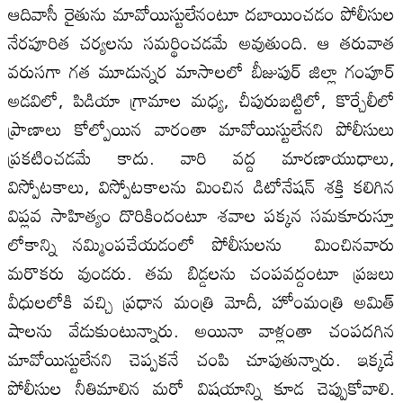
ఆదివాసీ రైతును మావోయిస్టులేనంటూ దబాయించడం పోలీసుల
నేరపూరిత చర్యలను సమర్థించడమే అవుతుంది. ఆ తరువాత
వరుసగా గత మూడున్నర మాసాలలో బీజుపుర్ జిల్లా గంపూర్
అడవిలో, పిడియా గ్రామాల మధ్య, చీపురుబట్టిలో, కొర్చేలీలో
ప్రాణాలు కోల్పోయిన వారంతా మావోయిస్టులేనని పోలీసులు
ప్రకటించడమే కాదు. వారి వద్ద మారణాయుధాలు,
విస్పోటకాలు, విస్పోటకాలను మించిన డిటోనేషన్ శక్తి కలిగిన
విప్లవ సాహిత్యం దొరికిందంటూ శవాల పక్కన సమకూరుస్తూ
లోకాన్ని నమ్మింపచేయడంలో పోలీసులను మించినవారు
మరొకరు వుండరు. తమ బిడ్డలను చంపవద్దంటూ ప్రజలు
వీధులలోకి వచ్చి ప్రధాన మంత్రి మోదీ, హోంమంత్రి అమిత్
షాలను వేడుకుంటున్నారు. అయినా వాళ్లంతా చంపదగిన
మావోయిస్టులేనని చెప్పకనే చంపి చూపుతున్నారు. ఇక్కడే
పోలీసుల నీతిమాలిన మరో విషయాన్ని కూడ చెప్పుకోవాలి.