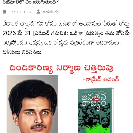
సిజిమాలిలో ఏం జరుగుతుంది?
June 16, 2026
ఆయుషి కర్
వేదాంత బాక్సైట్ గని కోసం ఒడిశాలో ఆదివాసుల పేరుతో రోడ్డు
2026 మే 31 [ఎడిటర్ గమనిక: ఒడిశా ప్రభుత్వం తమ కోసమే
నిర్మిస్తోందని చెప్తున్న ఒక రోడ్డుకు వ్యతిరేకంగా ఆదివాసులు,
దళితులు నిరసనలు