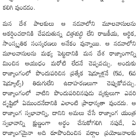
కలిగి వుండడం.
మన దేశ పాలకులు ఆ నడవాలోని మూలవాసులను
ఆకర్షించడానికి చేపడుతున్న
చిత్తశుద్ధి
లేని రాజకీయ, ఆర్థిక,
సాంస్కృతిక సంస్కరణలు అనేకం వున్నాయి. ఆ నడవాలోని
మూలవాసులను మభ్య పెట్టడానికి మన దేశ రాజ్యాంగాన్ని
మించిన ఆయుధం మరోటి లేదనే చెప్పవచ్చు. అందుకు
రాజ్యాంగంలో పొందుపరిచిన ప్రత్యేక షెడ్యూళ్లనే (5వ, 6వ
షెడ్యూల్స్) తిరుగులేని ఉదాహరణలుగా చెప్పుకోవచ్చు.
రాజ్యాంగంలో వాటిని పొందుపరిచినపుడు వ్యక్తులుగా ఎవరి
దృష్టిలో ఏముందనేదానికి ఎలాంటి ప్రాధాన్యతా వుండదు. ఆ
రాజ్యాంగ స్వభావాన్ని, దానిని అమలు చేసే రాజ్యాంగ యంత్ర
స్వభావాన్ని క్షుణ్ణంగా అర్థం చేసుకోగలిగి నపుడే, ఏ
రాజ్యాంగమైనా అది రూపొందించిన వర్గాల ప్రయోజనాలకు