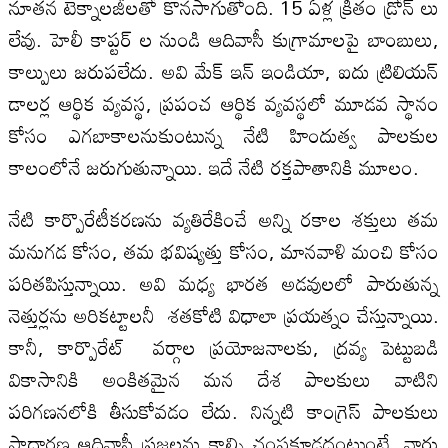
నూతన టెక్నాలజీలతో కొనసాగుతోంది. 15 ఏళ్ల క్రితం డ్రోన్ లు
లేవు. హెలీ కాప్టర్ ల నుండి ఆదివాసీ కుగ్రామాలపై బాంబులు,
కాల్పులు జరుపలేదు. అవి మేక్ ఇన్ ఇండియా, ఐదు ట్రిలియన్
డాలర్ల ఆర్థిక వ్యవస్థ, ప్రపంచ ఆర్థిక వ్యవస్థలో మూడవ స్థానం
కోసం ఎగబాకాలనుకుంటున్న నేటి హిందుత్వ పాలకుల
కాలంలోనే జరుగుతున్నాయి. ఇదే నేటి రక్తపాతానికి మూలం.
నేటి కార్పొరేటీకరణను వ్యతిరేకించే అన్ని రకాల శక్తులు తమ
మనుగడ కోసం, తమ భవిష్యత్తు కోసం, మానవాళి మంచి కోసం
పరితపిస్తున్నాయి. అవి మధ్య భారత అడవులలో పారుతున్న
నెత్తుర్లను అరికట్టాలనీ శతకోటి విధాలా ప్రయత్నం చేస్తున్నాయి.
కానీ, కార్పొరేట్ వర్గాల ప్రయోజనాలకు, ద్రవ్య పెట్టుబడి
వికాసానికి అంకితమైన మన దేశ పాలకులు వాటిని
పరిగణనలోకి తీసుకోవడం లేదు. నిన్నటి కాంగ్రెస్ పాలకులు
సాధారణ ఆదివాసీ ప్రజలను కాల్చి చంపకూడదంటుంటే, వారు