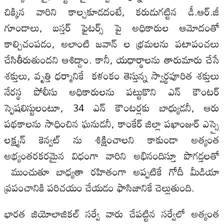
చిక్కిన వారిని కాల్చకూడదంటే, కరుడుగట్టిన డీ.ఆర్.జీ
గూండాలు, బస్తర్ ఫైటర్స్ పై అధికారుల ఆమోదంతో
కాల్చిచంపడం, అలాంటి జవాన్ ల భ్రమలను పటాపంచలు
చేసితీరుతుందని ఆశిద్దాం. కానీ, యధార్థాలను తారుమారు చేసే
శక్తులు, వృత్తి ధర్మానికే కళంకం తెస్తున్న స్వార్థపూరిత శక్తులు
నేరస్థ పోలీసు అధికారులను పట్టుకొని ఎన్ కౌంటర్
స్పెషలిస్టులంటూ, 34 ఎన్ కౌంటర్లకు బాధ్యుడనీ, ఆరు
పథకాలను సాధించిన ఘనుడనీ, కాంకేర్ జిల్లా పఖాంజుర్ ఎస్సై
లక్ష్మన్ కెన్వట్ ను శిక్షించాలని కాకుండా అత్యంత
అభ్యంతరకరమైన విధంగా వారిని అభినందిస్తూ పొగడ్తలతో
ముంచుతూ బాధ్యతా రహితంగా అప్పటికే గోదీ మీడియా
ప్రపంచానికి పరిచయం చేయడం ఫాసిజానికే చెల్లుతుంది.
భారత జియోలాజికల్ సర్వే వారు చేపట్టిన సర్వేలో అత్యంత