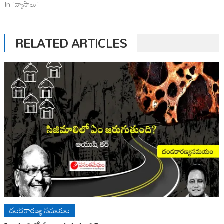
In "వ్యాసాలు"
RELATED ARTICLES
దండకారణ్య సమయం