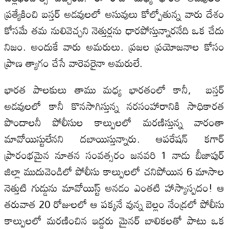
ప్రత్యేకించి బస్తర్ అడవులలో అసువులు కోల్పోతున్న వారు దేశం
కోసమే తమ నులివెచ్చని నెత్తుర్లను ధారపోస్తున్నారనేది ఒక చేదు
నిజం. అందుకే వారు అమరులు. ప్రజల ప్రయోజనాల కోసం
ప్రాణ త్యాగం చేసే వారెవరైనా అమరులే.
భారత పాలకులు తాము మధ్య భారతంలో కానీ, బస్తర్
అడవులలో కానీ కొనసాగిస్తున్న నరసంహారానికి సాధికారత
పొందాలనీ పోలీసుల కాల్పులలో మరణిస్తున్న వారంతా
మావోయిస్టులేనని దబాయిస్తున్నారు. ఆపరేషన్ కగార్
ప్రారంభమైన నూతన సంవత్సరం జనవరి 1 నాడు బీజాపుర్
జిల్లా ముదువెండిలో పోలీసు కాల్పులలో చనిపోయిన 6 మాసాల
నెత్తుటి గుడ్డును మావోయిస్ట్ అనడం ఎంతటి హాస్యాస్పదం! ఆ
తరువాత 20 రోజులలో ఆ పక్కనే వున్న బెల్లం నేండ్రలో పోలీసు
కాల్పులలో మరణించిన ఇద్దరు మైనర్ బాలికలతో పాటు ఒక