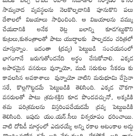
సామ్యవాద వ్యవస్థలను నెలకొల్పడానికి పూనుకొని పలు
దేశాలలో విజయాలు సాధించింది. ఆ విజయాలను వమ్ము
చేయడానికి అనేక రెట్ల బలాన్ని కూడగట్టుకొని
కుట్రలు,కుతంత్రాలతో పాటు యుద్ధాలకు పాల్పడడం చరిత్రలో
చూస్తున్నాం. ఇదంతా (ద్రవ్య) పెట్టుబడి సంచయనంలో
భాగంగానే జరుగుతోందనేది అర్థం చేసుకోవాలి. ఎక్కడ
అపారమైన వనరులు వున్నాయో, ముడి సరుకుల సేకరణ కు
కావలసిన అవకాశాలు వున్నాయో వాటిని మరుభూమి చేసైనా
సరే, కొల్లగొట్టడమే పెట్టుబడికి తెలిసింది. ఎక్కడ చౌకగా
వనరులతో పాటు శ్రమశక్తిని కూడ పొందవచ్చునో, అక్కడికి
తమ పరిశ్రమలను విస్తరింపచేయడమే ద్రవ్య పెట్టుబడికి
తెలిసింది. ఇపుడు యం.యన్.సీలు విశ్వరూపం ధరించాయి.
వాటి దోపిడీ మార్గంలో ఎదురయ్యే అన్ని రకాల ఆటంకాల అడ్డు
తొలగించుకోవ డమే అది నేర్చుకుంది. లేకపోతే, అది తాను