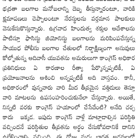
భద్రతా బలగాల మనోబలాన్ని దెబ్బ తీస్తున్నారంటూ, వారికి
క్షమాపణలు చెప్పాలంటూ నేరస్థులను వర్తమాన పాలకులు
వెనుకేసుకొస్తున్నారు. ఉగ్రవాద హిందుత్వ శక్తుల ఆదేశాలను
పాటిస్తూ ఫాసిస్టు జియోనిస్టు బలగాలను మరిపింపచేస్తున్న
సాయుధ పోలీసు బలగాల చేతులలో నిర్ధాక్షిణ్యంగా అసువులు
కోల్పోతున్న ఆదివాసీ యువతను అమరులుగా కాంగ్రెస్ అధికార
ప్రతినిధులు ఏ కారణాల రీత్యా పేర్కొన్నప్పటికీ, ఏ
ప్రయోజనాలను ఆశించి అన్నప్పటికీ అది వాస్తవం. కానీ,
అధికారంలో వున్నవారు వారి మీద తీవ్రమైన వత్తిడులు తెస్తూ
వారి మాటలను ఉపసంహరించుకునేలా చేస్తున్నారు. అయితే,
నిన్నటి వరకు కాంగ్రెస్ హయాంలో చేసేదేంటి? అనేది చర్చ
కాదు ఇక్కడ. ఇపుడు కాంగ్రెస్ వాళ్లే మాట్లాడాల్సిన పరిస్థితి
వచ్చిందనే పరిస్థితుల తీవ్రతను అర్థం చేసుకోవడానికే దానిని
ఉల్లేఖించాల్సి వచ్చింది. ఈ రోజు మధ్య భారత అడవులలో