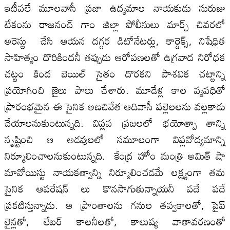
ఇటీవలే మూలవాసీ ప్రజా ఉద్యమాల నాయకుడు సురుజు
టేకంను రాజనంద్ గాం జిల్లా పోలీసులు మార్చ్ చివరలో
అరెస్టు చేసి ఆయన దగ్గర డిటోనేటర్లు, కార్డెక్స్, నిషేధిత
సాహిత్యం దొరికిందనీ తప్పుడు ఆరోపణలతో ఉగ్రవాద నిరోధక
చట్టం కింద బెయిల్ సైతం దొరకని పాశవిక చట్టాన్ని
ప్రయోగించి జైలు పాలు చేశారు. మూడేళ్ల కాల వ్యవధితో
ప్రారంభమైన ఈ సైనిక అణచివేత ఆదివాసీ పల్లెలలను వల్లకాడు
చేయాలనుకుంటున్నది. విప్లవ ప్రజలలో భయోత్పా తాన్ని
సృష్టించి ఆ అడవులలో సమూలంగా విప్లవోద్యమాన్ని
నిర్మూలించాలనుకుంటున్నది. కేంద్ర హోం మంత్రి అమిత్ షా
మావోయిస్టు నాయకత్వాన్ని నిర్మూలించడమే లక్ష్యంగా తమ
సైనిక ఆపరేషన్ లు కొనసాగుతున్నాయనీ పదే పదే
ప్రకటిస్తున్నాడు. ఆ ప్రాంతాలను గనుల తవ్వకాలతో, పైప్
లైన్లతో, లేబర్ కాలనీలతో, కాలుష్య వాతావరణంతో