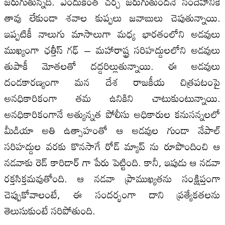
జరుగుతున్నది. ఎందుకింత చర్చ జరుగుతుందనే సందేహానికే
తావు లేకుండా శవాల కుప్పలు జవాబులు చెపుతున్నాయి.
ఇప్పటికీ నాలుగు మాసాలుగా మధ్య భారతంలోని అడవులు
ముఖ్యంగా ఛత్తీస్ గఢ్ – మహారాష్ట్ర సరిహద్దులలోని అడవులు
తుపాకీ మోతలతో దద్దరిల్లుతున్నాయి. ఈ అడవులు
దండకారణ్యంగా మన దేశ రాజకీయ చిత్రపటంపై
అనధికారికంగా తమ ఉనికిని చాటుకుంటున్నాయి.
అనధికారికంగానే అత్యున్నత పోలీసు అధికారుల కనుసన్నలలో
మీడియా అతి ఉత్సాహంతో ఆ అడవుల గుండా నేపాల్
సరిహద్దుల వరకు కొనసాగే రోడ్ మ్యాప్ ను రూపొందించి ఆ
నడవాకు రెడ్ కారిడార్ గా పేరు పెట్టింది. కానీ, ఇపుడు ఆ నడవా
రక్తసిక్తమవుతోంది. ఆ నడవా ప్రాముఖ్యతను సంక్షిప్తంగా
చెప్పుకోవాలంటే, ఈ సందర్భంగా దాని ప్రత్యేకతలను
తెలుసుకుంటే సరిపోతుంది.