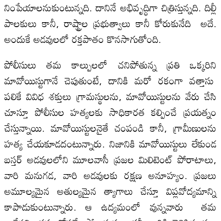
నింపేయాలనుకుంటున్నది. దానినే అభివృద్ధిగా చిత్రిస్తున్నది. దిల్లీ
పాలకులు కానీ, రాష్ట్రాల ప్రభుత్వాలు కానీ కోరుకునేది అదే.
అందుకే అడవులలో రక్తపాతం కొనసాగుతోంది.
పోలీసులు తమ కాల్పులలో చనిపోతున్న ప్రతి ఒక్కరిని
మావోయిస్టుగానే చెపుతుంటే, దానికి మరో రకంగా వత్తాసు
పలికే వివిధ శక్తులు గ్రామస్థులను, మావోయిస్టులను వేరు చేసి
చూస్తూ పోలీసుల హత్యలకు సాధికారత కల్పించే ప్రయత్నం
చేస్తున్నాయి. మావోయిస్టులనైతే చంపండి కానీ, గ్రామీణులను
హత్య చేయకూడదంటున్నారు. నిజానికి మావోయిస్టులు లేకుండ
బస్తర్ అడవులలోని మూలవాసీ ప్రజల మిలిటెంట్ పోరాటాలు,
వారి మనుగడ, వారి అడవులకు రక్షణ అనూహ్యం. ప్రజలు
అమూల్యమైన అతుల్యమైన త్యాగాలు చేస్తూ విప్లవోద్యమాన్ని
కాపాడుకుంటున్నారు. ఆ ఉద్యమంలో వున్నవారు తమ