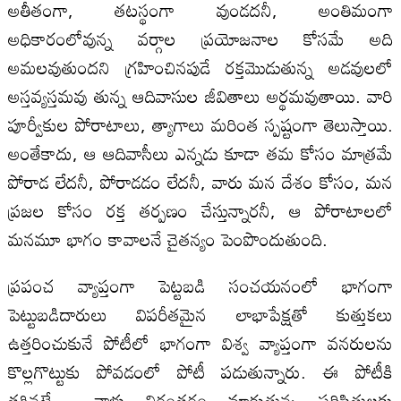
అతీతంగా, తటస్థంగా వుండదనీ, అంతిమంగా
అధికారంలోవున్న వర్గాల ప్రయోజనాల కోసమే అది
అమలవుతుందని గ్రహించినపుడే రక్తమొడుతున్న అడవులలో
అస్తవ్యస్తమవు తున్న ఆదివాసుల జీవితాలు అర్థమవుతాయి. వారి
పూర్వీకుల పోరాటాలు, త్యాగాలు మరింత స్పష్టంగా తెలుస్తాయి.
అంతేకాదు, ఆ ఆదివాసీలు ఎన్నడు కూడా తమ కోసం మాత్రమే
పోరాడ లేదనీ, పోరాడడం లేదనీ, వారు మన దేశం కోసం, మన
ప్రజల కోసం రక్త తర్పణం చేస్తున్నారనీ, ఆ పోరాటాలలో
మనమూ భాగం కావాలనే చైతన్యం పెంపొందుతుంది.
ప్రపంచ వ్యాప్తంగా పెట్టబడి సంచయనంలో భాగంగా
పెట్టుబడిదారులు విపరీతమైన లాభాపేక్షతో కుత్తుకలు
ఉత్తరించుకునే పోటీలో భాగంగా విశ్వ వ్యాప్తంగా వనరులను
కొల్లగొట్టుకు పోవడంలో పోటీ పడుతున్నారు. ఈ పోటీకి
తగినట్టే వాళ్లు నిరంతరం మారుతున్న పరిస్థితులకు