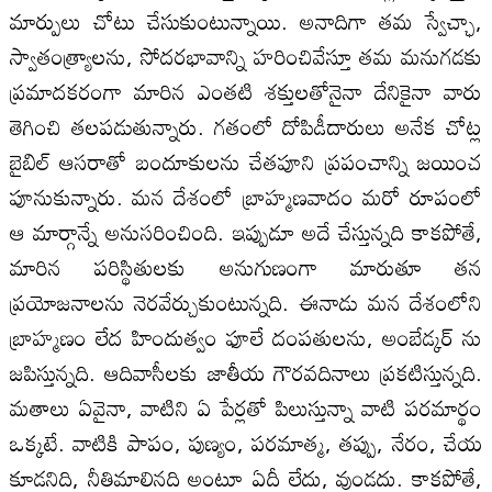
మార్పులు చోటు చేసుకుంటున్నాయి. అనాదిగా తమ స్వేచ్ఛా,
స్వాతంత్ర్యాలను, సోదరభావాన్ని హరించివేస్తూ తమ మనుగడకు
ప్రమాదకరంగా మారిన ఎంతటి శక్తులతోనైనా దేనికైనా వారు
తెగించి తలపడుతున్నారు. గతంలో దోపిడీదారులు అనేక చోట్ల
బైబిల్ ఆసరాతో బందూకులను చేతపూని ప్రపంచాన్ని జయించ
పూనుకున్నారు. మన దేశంలో బ్రాహ్మణవాదం మరో రూపంలో
ఆ మార్గాన్నే అనుసరించింది. ఇప్పుడూ అదే చేస్తున్నది కాకపోతే,
మారిన పరిస్థితులకు అనుగుణంగా మారుతూ తన
ప్రయోజనాలను నెరవేర్చుకుంటున్నది. ఈనాడు మన దేశంలోని
బ్రాహ్మణం లేద హిందుత్వం ఫూలే దంపతులను, అంబేడ్కర్ ను
జపిస్తున్నది. ఆదివాసీలకు జాతీయ గౌరవదినాలు ప్రకటిస్తున్నది.
మతాలు ఏవైనా, వాటిని ఏ పేర్లతో పిలుస్తున్నా వాటి పరమార్థం
ఒక్కటే. వాటికి పాపం, పుణ్యం, పరమాత్మ, తప్పు, నేరం, చేయ
కూడనిది, నీతిమాలినది అంటూ ఏదీ లేదు, వుండదు. కాకపోతే,