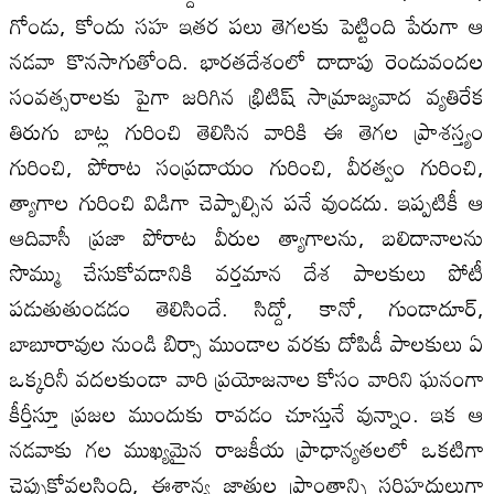
గోండు, కోందు సహ ఇతర పలు తెగలకు పెట్టింది పేరుగా ఆ
నడవా కొనసాగుతోంది. భారతదేశంలో దాదాపు రెండువందల
సంవత్సరాలకు పైగా జరిగిన భ్రిటిష్ సామ్రాజ్యవాద వ్యతిరేక
తిరుగు బాట్ల గురించి తెలిసిన వారికి ఈ తెగల ప్రాశస్త్యం
గురించి, పోరాట సంప్రదాయం గురించి, వీరత్వం గురించి,
త్యాగాల గురించి విడిగా చెప్పాల్సిన పనే వుండదు. ఇప్పటికీ ఆ
ఆదివాసీ ప్రజా పోరాట వీరుల త్యాగాలను, బలిదానాలను
సొమ్ము చేసుకోవడానికి వర్తమాన దేశ పాలకులు పోటీ
పడుతుతుండడం తెలిసిందే. సిద్దో, కానో, గుండాదూర్,
బాబూరావుల నుండి బిర్సా ముండాల వరకు దోపిడీ పాలకులు ఏ
ఒక్కరినీ వదలకుండా వారి ప్రయోజనాల కోసం వారిని ఘనంగా
కీర్తీస్తూ ప్రజల ముందుకు రావడం చూస్తునే వున్నాం. ఇక ఆ
నడవాకు గల ముఖ్యమైన రాజకీయ ప్రాధాన్యతలలో ఒకటిగా
చెప్పుకోవలసింది, ఈశాన్య జాతుల ప్రాంతాన్ని సరిహద్దులుగా