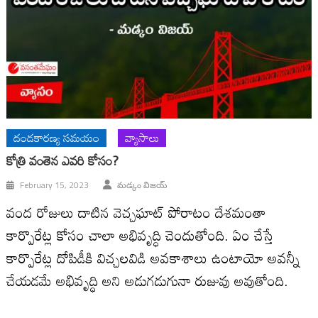
దండకారణ్య సమయం
వ్యాసాలు
కోత్రి వంతెన ఎవరి కోసం?
February 15, 2023
మడ్కం విజయ్‌
వంద రోజులు దాటిన వెచ్చఘాట్‌ పోరాటం దేశమంతా
కార్పొరేట్ల కోసం చాలా అభివృద్ధి చెందుతోంది. ఏం చేస్తే
కార్పొరేట్ల దోపిడీకి విచ్చలవిడి అవకాశాలు ఉంటాయో అవన్నీ
చేయడమే అభివృద్ధి అని అడుగడుగునా రుజువు అవుతోంది.