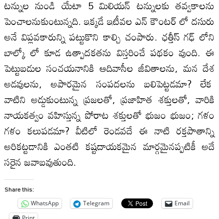
టన్నుల నుండి యేటా 5 మిలియన్ టన్నులకు తవ్వకాలను
పెంచాలనుకుంటున్నది. ఇక్కడే ఇటీవల ఎన్ కౌంటర్ లో దసురు
అనే విప్లవకారున్ని పట్టుకొని కాల్చి చంపారు. ఛత్తీస్ గఢ్ లోని
బాల్కో లో కూడ ఉత్పాదకతను విస్తరించే పథకం వుంది. ఈ
పెట్టుబడుల సంచయనానికి ఆదివాసీల జీవితాలను, మన దేశ
అడవులను, అపారమైన సంపదలను బలిపెట్టడమా? లేక
వాటిని అడ్డుకుంటున్న ప్రజలతో, ప్రజాహిత శక్తులతో, వారికి
నాయకత్వం వహిస్తున్న పోరాట శక్తులతో భుజం భుజం; గళం
గళం కలుపడమా? వీటిలో రెండవదే ఈ నాటి రక్తపాతాన్ని
అరికట్టడానికి ఎంతటి కష్టదాయకమైన మార్గమైనప్పటికీ అదే
సరైన జవాబవుతుంది.
Share this:
WhatsApp
Telegram
Email
Print