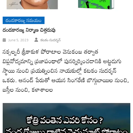
దండకారణ్య సమయం
దండకారణ్య నిర్మాణ చిత్తరువు
June 5, 2023
కటకం సుదర్శన్
నక్సల్బరీ శ్రీకాకుళ పోరాటాల వెనుకంజ తర్వాత
విప్లవోద్యమాన్ని ప్రజాపంథాలో పునర్నిర్మించడానికి అట్టడుగు
స్థాయి నుంచి ప్రయత్నించిన నాయకుల్లో కటకం సుదర్శన్‌
ఒకరు. ఆనంద్‌ పేరుతో ఆయన సింగరేణి బొగ్గుబాయిల నుంచి,
బస్తీల నుంచి, కళాశాలల