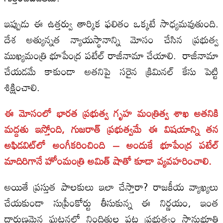
ఇప్పుడు ఈ ఉత్తర్వు తార్కిక ఫలితం ఒక్కటే సాధ్యమవుతుంది.
దేశ అత్యున్నత న్యాయస్థానాన్ని మోసం చేసిన ప్రభుత్వ
ముఖ్యమంత్రి భూపేంద్ర పటేల్ రాజీనామా చేయాలి. రాజీనామా
చేయడమే కాకుండా అతనిపై సరైన క్రిమినల్ కేసు పెట్టి
శిక్షించాలి.
ఈ మోసంలో భారత ప్రభుత్వ గృహ మంత్రిత్వ శాఖ అతనికి
మద్దతు ఇస్తోంది, గుజరాత్ ప్రభుత్వమే ఈ విషయాన్ని తన
అఫిడవిట్‌లో అంగీకరించింది – అందుకే భూపేంద్ర పటేల్
మాదిరిగానే హోంమంత్రి అమిత్ షాతో కూడా వ్యవహరించాలి.
అయితే ప్రస్తుత పాలకులు ఇలా చేస్తారా? రాజకీయ వ్యాఖ్యలు
చేయకుండా సుప్రీంకోర్టు తీసుకున్న ఈ నిర్ణయం, ఇంత
దారుణమైన ఘటనలో నిందితుల పట్ల ప్రభుత్వం సానుభూతి