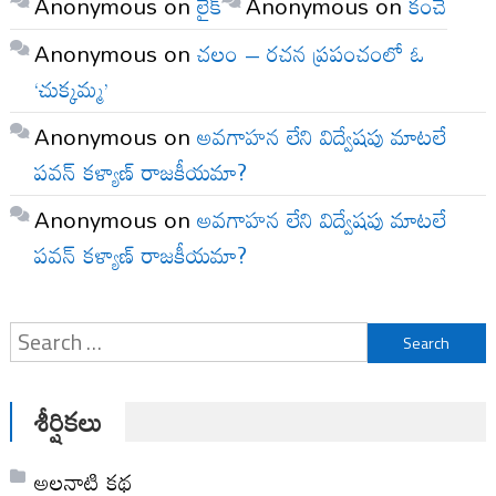
Anonymous
on
లైక్
Anonymous
on
కంచె
Anonymous
on
చలం – రచన ప్రపంచంలో ఓ
‘చుక్కమ్మ’
Anonymous
on
అవగాహన లేని విద్వేషపు మాటలే
పవన్ కళ్యాణ్ రాజకీయమా?
Anonymous
on
అవగాహన లేని విద్వేషపు మాటలే
పవన్ కళ్యాణ్ రాజకీయమా?
Search
for:
శీర్షికలు
అల‌నాటి క‌థ‌