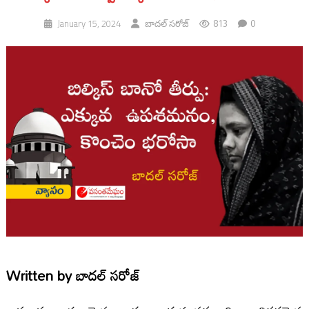
813
0
January 15, 2024
బాదల్ సరోజ్
Written by
బాదల్ సరోజ్