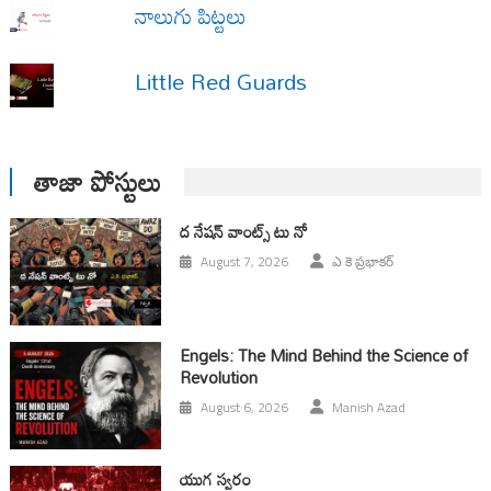
నాలుగు పిట్టలు
Little Red Guards
తాజా పోస్టులు
ద నేషన్ వాంట్స్ టు నో
August 7, 2026
ఎ కె ప్రభాకర్
Engels: The Mind Behind the Science of
Revolution
August 6, 2026
Manish Azad
యుగ స్వ‌రం