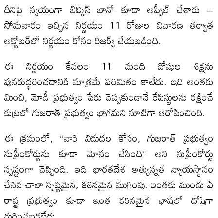
దీనిపై స్వయంగా బిల్కిస్ బానో కూడా అప్పీల్ చేశారు –
సోమవారం ఇచ్చిన నిర్ణయం 11 రోజుల విచారణ తర్వాత
అక్టోబర్‌లో నిర్ణయం కోసం రిజర్వ్ చేయబడింది.
ఈ నిర్ణయం కేవలం 11 మంది దోషుల శిక్షను
పునరుద్ధరించడానికి మాత్రమే పరిమితం కాలేదు. ఇది అంతకు
మించి, మోడీ ప్రభుత్వం పేరు చెప్పకుండానే రేపిస్టులను రక్షించే
కుట్రలో గుజరాత్ ప్రభుత్వం భాగమని సూటిగా ఆరోపించింది.
ఈ క్రమంలో, “వారి విడుదల కోసం, గుజరాత్ ప్రభుత్వం
సుప్రీంకోర్టును కూడా మోసం చేసింది” అని సుప్రీంకోర్టు
స్పష్టంగా చెప్పింది. ఇది భారతదేశ అత్యున్నత న్యాయస్థానం
చేసిన చాలా స్పష్టమైన, కఠినమైన ముగింపు. ఇంతకు ముందు ఏ
రాష్ట్ర ప్రభుత్వం కూడా ఇంత కఠినమైన భాషలో దోషిగా
గుర్తించబడలేదు.