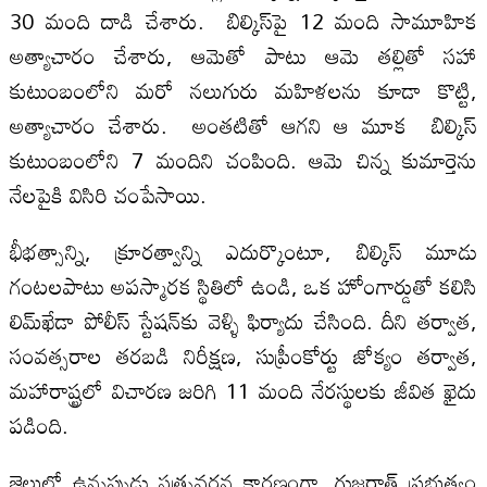
30 మంది దాడి చేశారు. బిల్కిస్‌పై 12 మంది సామూహిక
అత్యాచారం చేశారు, ఆమెతో పాటు ఆమె తల్లితో సహా
కుటుంబంలోని మరో నలుగురు మహిళలను కూడా కొట్టి,
అత్యాచారం చేశారు. అంతటితో ఆగని ఆ మూక బిల్కిస్
కుటుంబంలోని 7 మందిని చంపింది. ఆమె చిన్న కుమార్తెను
నేలపైకి విసిరి చంపేసాయి.
భీభత్సాన్ని, క్రూరత్వాన్ని ఎదుర్కొంటూ, బిల్కిస్ మూడు
గంటలపాటు అపస్మారక స్థితిలో ఉండి, ఒక హోంగార్డుతో కలిసి
లిమ్‌ఖేడా పోలీస్ స్టేషన్‌కు వెళ్ళి ఫిర్యాదు చేసింది. దీని తర్వాత,
సంవత్సరాల తరబడి నిరీక్షణ, సుప్రీంకోర్టు జోక్యం తర్వాత,
మహారాష్ట్రలో విచారణ జరిగి 11 మంది నేరస్థులకు జీవిత ఖైదు
పడింది.
జైలులో ఉన్నప్పుడు సత్ప్రవర్తన కారణంగా, గుజరాత్ ప్రభుత్వం