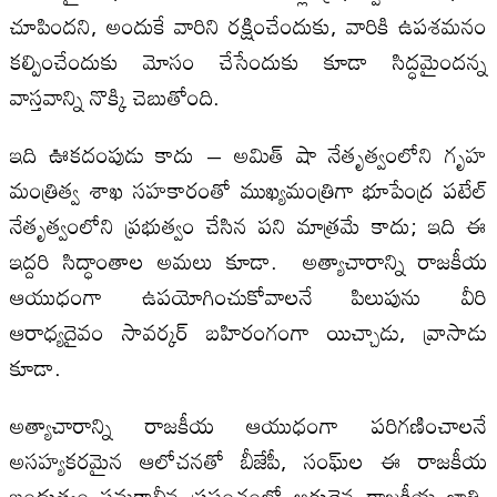
చూపిందని, అందుకే వారిని రక్షించేందుకు, వారికి ఉపశమనం
కల్పించేందుకు మోసం చేసేందుకు కూడా సిద్ధమైందన్న
వాస్తవాన్ని నొక్కి చెబుతోంది.
ఇది ఊకదంపుడు కాదు – అమిత్ షా నేతృత్వంలోని గృహ
మంత్రిత్వ శాఖ సహకారంతో ముఖ్యమంత్రిగా భూపేంద్ర పటేల్
నేతృత్వంలోని ప్రభుత్వం చేసిన పని మాత్రమే కాదు; ఇది ఈ
ఇద్దరి సిద్ధాంతాల అమలు కూడా. అత్యాచారాన్ని రాజకీయ
ఆయుధంగా ఉపయోగించుకోవాలనే పిలుపును వీరి
ఆరాధ్యదైవం సావర్కర్ బహిరంగంగా యిచ్చాడు, వ్రాసాడు
కూడా.
అత్యాచారాన్ని రాజకీయ ఆయుధంగా పరిగణించాలనే
అసహ్యకరమైన ఆలోచనతో బీజేపీ, సంఘ్‌ల ఈ రాజకీయ
బంధుత్వం సమకాలీన ప్రపంచంలో అరుదైన రాజకీయ జాతి,