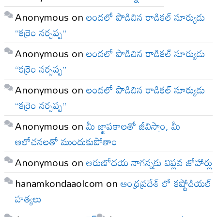
Anonymous
on
లందలో పొడిచిన రాడికల్ సూర్యుడు
“కర్రెం నర్సప్ప”
Anonymous
on
లందలో పొడిచిన రాడికల్ సూర్యుడు
“కర్రెం నర్సప్ప”
Anonymous
on
లందలో పొడిచిన రాడికల్ సూర్యుడు
“కర్రెం నర్సప్ప”
Anonymous
on
మీ జ్ఞాపకాలతో జీవిస్తాం, మీ
ఆలోచనలతో ముందుకుపోతాం
Anonymous
on
అరుణోదయ నాగన్నకు విప్లవ జోహార్లు
hanamkondaaolcom
on
ఆంధ్రప్రదేశ్ లో కష్టోడియల్
హత్యలు