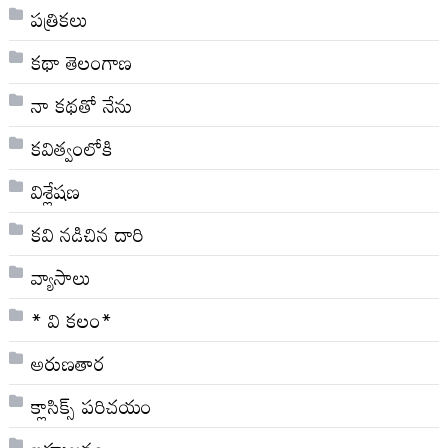
పత్రికలు
కథా తెలంగాణ
నా క‌థ‌తో నేను
కవిత్వంలోకి
విశ్లేషణ
కవి నడిచిన దారి
వ్యాసాలు
* వి క‌లం*
అరుణతార
క్లాసిక్స్ ప‌రిచ‌యం