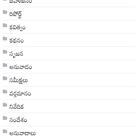
బహుజనం
రిపోర్ట్
కవిత్వం
కథనం
సృజన
అనువాదం
సమీక్షలు
వర్తమానం
నివేదిక
సందేశం
అనువాదాలు