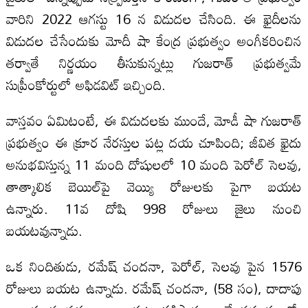
వారిని 2022 ఆగస్టు 16 న విడుదల చేసింది. ఈ ఖైదీలను
విడుదల చేసేందుకు మోదీ షా కేంద్ర ప్రభుత్వం అంగీకరించిన
తర్వాతే నిర్ణయం తీసుకున్నట్లు గుజరాత్ ప్రభుత్వమే
సుప్రీంకోర్టులో అఫిడవిట్ ఇచ్చింది.
వాస్తవం ఏమిటంటే, ఈ విడుదలకు ముందే, మోడీ షా గుజరాత్
ప్రభుత్వం ఈ క్రూర నేరస్తుల పట్ల దయ చూపింది; జీవిత ఖైదు
అనుభవిస్తున్న 11 మంది దోషులలో 10 మంది పెరోల్ సెలవు,
తాత్కాలిక బెయిల్‌పై వెయ్యి రోజులకు పైగా బయట
ఉన్నారు. 11వ దోషి 998 రోజులు జైలు నుంచి
బయటవున్నాడు.
ఒక నిందితుడు, రమేష్ చందనా, పెరోల్‌, సెలవు పైన 1576
రోజులు బయట ఉన్నాడు. రమేష్ చందనా, (58 సం), దాదాపు