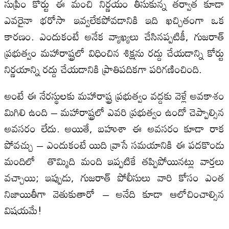
సుప్రీం కోర్టు ఈ మంచి నిర్ణయం తీసుకున్న తర్వాత కూడా
ఎవరైనా భరోసా ఇవ్వలేకపోవడానికి ఇది ఖచ్చితంగా ఒక
కారణం. ఎందుకంటే అనేక వ్యాఖ్యలు చేసినప్పటికీ, గుజరాత్
ప్రభుత్వం మహారాష్ట్రలో విధించిన శిక్షను రద్దు చేయడాన్ని కోర్టు
నిర్ణయాన్ని రద్దు చేయడానికి ప్రాతిపదికగా పరిగణించింది.
అంటే ఈ నేరస్థులకు మహారాష్ట్ర ప్రభుత్వం వద్దకు వెళ్లే అవకాశం
మిగిలి ఉంది – మహారాష్ట్రలో ఎవరి ప్రభుత్వం ఉందో చెప్పాల్సిన
అవసరం లేదు. అయితే, బహుశా ఈ అవసరం కూడా రాక
పోవచ్చు – ఎందుకంటే యిది వ్రాసే సమయానికి ఈ పదకొండు
మందిలో తొమ్మిది మంది ఇప్పటికే తప్పిపోయినట్లు వార్తలు
వచ్చాయి; ఇప్పుడు, గుజరాత్ పోలీసులు వారి కోసం ఎంత
నిజాయితీగా వెతుకుతారో – అనేది కూడా ఆలోచించాల్సిన
విషయమే!