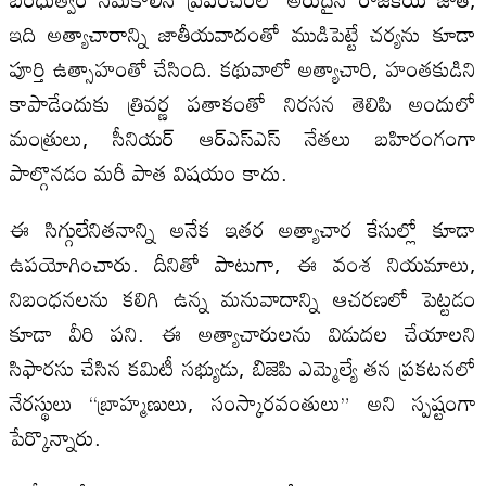
ఇది అత్యాచారాన్ని జాతీయవాదంతో ముడిపెట్టే చర్యను కూడా
పూర్తి ఉత్సాహంతో చేసింది. కథువాలో అత్యాచారి, హంతకుడిని
కాపాడేందుకు త్రివర్ణ పతాకంతో నిరసన తెలిపి అందులో
మంత్రులు, సీనియర్ ఆర్‌ఎస్‌ఎస్ నేతలు బహిరంగంగా
పాల్గొనడం మరీ పాత విషయం కాదు.
ఈ సిగ్గులేనితనాన్ని అనేక ఇతర అత్యాచార కేసుల్లో కూడా
ఉపయోగించారు. దీనితో పాటుగా, ఈ వంశ నియమాలు,
నిబంధనలను కలిగి ఉన్న మనువాదాన్ని ఆచరణలో పెట్టడం
కూడా వీరి పని. ఈ అత్యాచారులను విడుదల చేయాలని
సిఫారసు చేసిన కమిటీ సభ్యుడు, బిజెపి ఎమ్మెల్యే తన ప్రకటనలో
నేరస్థులు “బ్రాహ్మణులు, సంస్కారవంతులు” అని స్పష్టంగా
పేర్కొన్నారు.