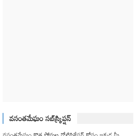
వసంతమేఘం సబ్‌స్క్రిప్షన్
వసంతమేఘం కొత్త పోస్టుల నోటిఫికేషన్ కోసం ఇక్కడ మీ