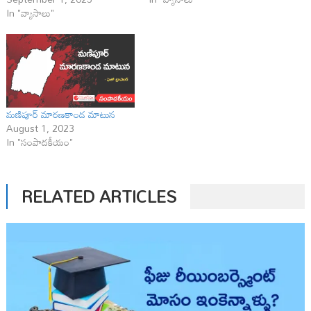
In "వ్యాసాలు"
మణిపూర్ మారణకాండ మాటున
August 1, 2023
In "సంపాదకీయం"
RELATED ARTICLES