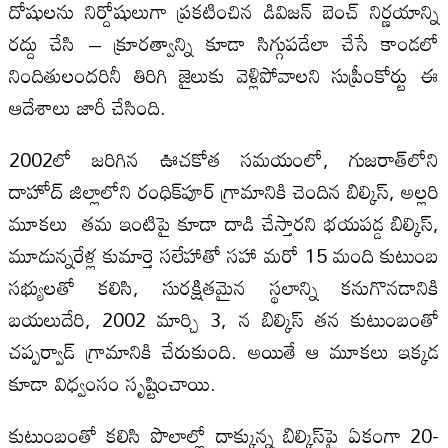
దోషులను నిర్దోషులుగా ప్రకటించిన డివిజన్ బెంచ్ నిర్ణయాన్ని
రద్దు చేసి – క్రూరత్వాన్ని కూడా సిగ్గుపడేలా చేసే కాండలో
నిందితులందరినీ తిరిగి జైలుకు వెళ్లిపోవాలని సుప్రీంకోర్టు ఈ
ఆదేశాలు జారీ చేసింది.
2002లో జరిగిన ఊచకోత సమయంలో, గుజరాత్‌లోని
దాహోద్ జిల్లాలోని రంధిక్‌పూర్ గ్రామానికి చెందిన బిల్కిస్, అల్లరి
మూకలు తమ ఇంటిపై కూడా దాడి చేస్తారని భయపడ్డ బిల్కిస్,
మూడున్నరేళ్ల కుమార్తె సలేహాతో సహా మరో 15 మంది కుటుంబ
సభ్యులతో కలిసి, సురక్షితమైన స్థలాన్ని కనుగొనడానికి
బయలుదేరి, 2002 మార్చి 3, న బిల్కిస్ తన కుటుంబంతో
చప్పర్వాడ్ గ్రామానికి చేరుకుంది. అయితే ఆ మూకలు ఇక్కడ
కూడా విధ్వంసం సృష్టించాయి.
కుటుంబంతో కలిసి పొలాల్లో దాక్కున్న బిల్కిస్‌పై ఏకంగా 20-