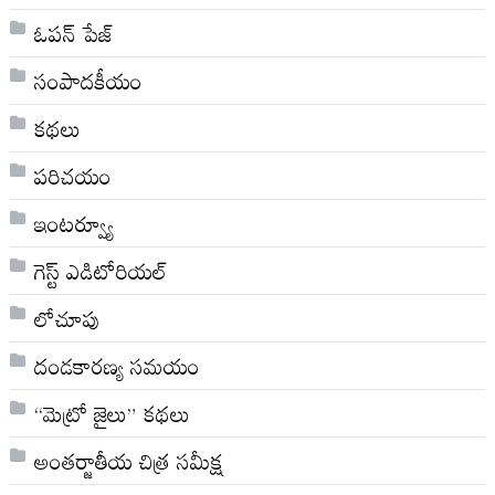
ఓపన్ పేజ్
సంపాదకీయం
కథలు
పరిచయం
ఇంటర్వ్యూ
గెస్ట్ ఎడిటోరియల్
లోచూపు
దండకారణ్య సమయం
“మెట్రో జైలు” కథలు
అంతర్జాతీయ చిత్ర సమీక్ష