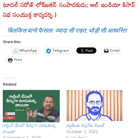
(బాదల్ సరోజ్ లోక్‌జతన్ సంపాదకుడు; ఆల్ ఇండియా కిసాన్
సభ సంయుక్త కార్యదర్శి.)
बिलकिस बानो फैसला: ज्यादा सी राहत, थोड़ी सी आश्वस्ति
Share this:
WhatsApp
Telegram
Email
Print
Related
గాడ్లింగ్ కేసులో తీర్పుగా మారుతున్న
ఎట్టకేలకు కప్పన్‌కు బెయిల్‌
వాయిదా
October 2, 2022
September 1, 2025
In "వ్యాసాలు"