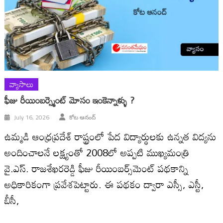
వ్యాసాలు
ఫీజు రీయింబర్స్మెంట్ మోసం ఇంకెన్నాళ్ళు ?
July 16, 2026
కోట ఆనంద్
ఉమ్మడి ఆంధ్రప్రదేశ్ రాష్ట్రంలో పేద విద్యార్థులకు ఉన్నత విద్యను
అందించాలనే లక్ష్యంతో 2008లో అప్పటి ముఖ్యమంత్రి
వై.ఎస్. రాజశేఖరరెడ్డి ఫీజు రీయింబర్స్‌మెంట్ పథకాన్ని
అధికారికంగా ప్రవేశపెట్టారు. ఈ పథకం ద్వారా ఎస్సీ, ఎస్టీ,
బీసీ,