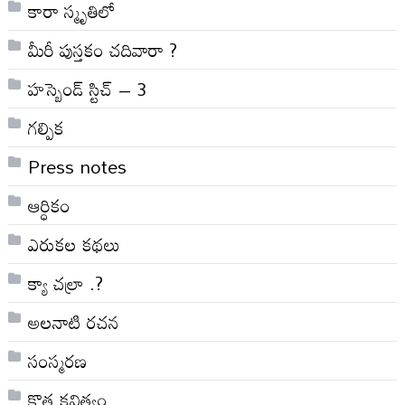
కారా స్మృతిలో
మీరీ పుస్తకం చదివారా ?
హస్బెండ్ స్టిచ్ – 3
గల్పిక
Press notes
ఆర్ధికం
ఎరుకల కథలు
క్యా చల్రా .?
అలనాటి రచన
సంస్మరణ
కొత్త కవిత్వం