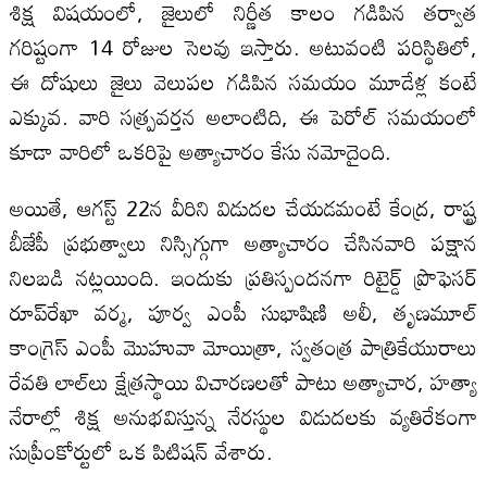
శిక్ష విషయంలో, జైలులో నిర్ణీత కాలం గడిపిన తర్వాత
గరిష్టంగా 14 రోజుల సెలవు ఇస్తారు. అటువంటి పరిస్థితిలో,
ఈ దోషులు జైలు వెలుపల గడిపిన సమయం మూడేళ్ల కంటే
ఎక్కువ. వారి సత్ప్రవర్తన అలాంటిది, ఈ పెరోల్ సమయంలో
కూడా వారిలో ఒకరిపై అత్యాచారం కేసు నమోదైంది.
అయితే, ఆగస్ట్ 22న వీరిని విడుదల చేయడమంటే కేంద్ర, రాష్ట్ర
బీజేపీ ప్రభుత్వాలు నిస్సిగ్గుగా అత్యాచారం చేసినవారి పక్షాన
నిలబడి నట్లయింది. ఇందుకు ప్రతిస్పందనగా రిటైర్డ్ ప్రొఫెసర్
రూప్‌రేఖా వర్మ, పూర్వ ఎంపీ సుభాషిణి అలీ, తృణమూల్
కాంగ్రెస్ ఎంపీ మొహువా మోయిత్రా, స్వతంత్ర పాత్రికేయురాలు
రేవతి లాల్‌లు క్షేత్రస్థాయి విచారణలతో పాటు అత్యాచార, హత్యా
నేరాల్లో శిక్ష అనుభవిస్తున్న నేరస్థుల విడుదలకు వ్యతిరేకంగా
సుప్రీంకోర్టులో ఒక పిటిషన్ వేశారు.