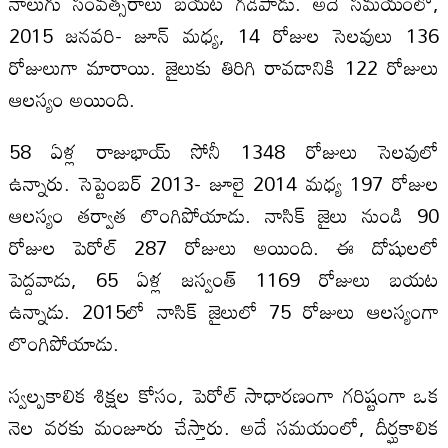
నాలుగు సంవత్సరాలు బయట గడిపాడు. అదే సమయంలో,
2015 జనవరి- జూన్ మధ్య, 14 రోజుల సెలవులు 136
రోజులుగా మారాయి. జైలుకు తిరిగి రావడానికి 122 రోజులు
ఆలస్యం అయింది.
58 ఏళ్ల రాజుభాయ్ సోనీ 1348 రోజులు సెలవులో
ఉన్నారు. సెప్టెంబర్ 2013- జూలై 2014 మధ్య 197 రోజుల
ఆలస్యం తర్వాత లొంగిపోయాడు. నాసిక్ జైలు నుండి 90
రోజుల పెరోల్ 287 రోజులు అయింది. ఈ దోషులలో
పెద్దవాడు, 65 ఏళ్ల జస్వంత్ 1169 రోజులు బయట
ఉన్నాడు. 2015లో నాసిక్ జైలులో 75 రోజులు ఆలస్యంగా
లొంగిపోయాడు.
స్వల్పకాలిక శిక్షల కోసం, పెరోల్ సాధారణంగా గరిష్టంగా ఒక
నెల వరకు మంజూరు చేస్తారు. అదే సమయంలో, దీర్ఘకాలిక