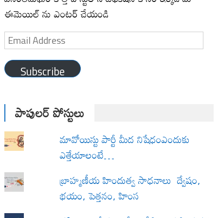
ఈమెయిల్ ను ఎంటర్ చేయండి
Email
Address
Subscribe
పాపులర్ పోస్టులు
మావోయిస్టు పార్టీ మీద నిషేధంఎందుకు
ఎత్తేయాలంటే…
బ్రాహ్మణీయ హిందుత్వ సాధనాలు ద్వేషం,
భయం, పెత్తనం, హింస