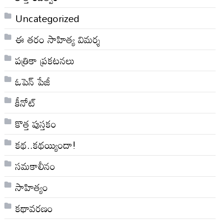
Uncategorized
ఈ తరం సాహిత్య విమర్శ
పత్రికా ప్రకటనలు
ఓపెన్ పేజీ
కీనోట్
కొత్త పుస్తకం
కథ..కథయ్యిందా!
సమకాలీనం
సాహిత్యం
కథావరణం