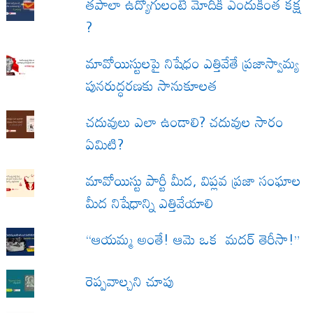
త‌పాలా ఉద్యోగులంటే మోదీకి ఎందుకింత కక్ష
?
మావోయిస్టులపై నిషేధం ఎత్తివేతే ప్రజాస్వామ్య
పునరుద్ధరణకు సానుకూలత
చదువులు ఎలా ఉండాలి? చదువుల సారం
ఏమిటి?
మావోయిస్టు పార్టీ మీద, విప్లవ ప్రజా సంఘాల
మీద నిషేధాన్ని ఎత్తివేయాలి
“ఆయమ్మ అంతే! ఆమె ఒక మదర్ తెరీసా!”
రెప్పవాల్చని చూపు