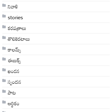
నివాళి
stories
కరపత్రాలు
తొలికెరటాలు
కాలమ్స్
ఈబుక్స్
ఖండన
స్పందన
పాట
ఆర్థికం