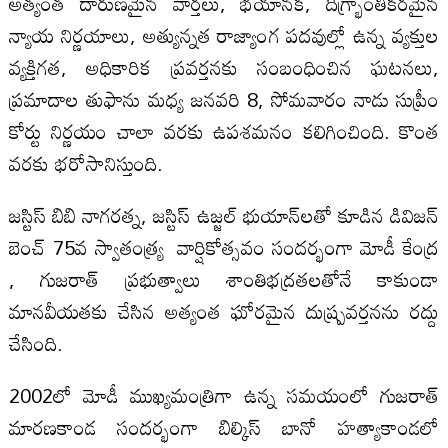
అత్యంత దారుణమైన వార్తలు, భయానక, దిగ్భ్రాంతికరమైన
న్యాయ నిర్ణయాలు, అత్యున్నత రాజ్యాంగ పదవుల్లో ఉన్న వ్యక్తుల
వ్యక్తిగత, అధికారిక ప్రవర్తనకు సంబంధించిన ఘటనలు,
ప్రమాదాల తుఫాను మధ్య జనవరి 8, సోమవారం నాడు సుప్రీం
కోర్టు నిర్ణయం చాలా వరకు ఉపశమనం కలిగించింది. కొంత
వరకు భరోసానిస్తుంది.
జస్టిస్ బిబి నాగరత్న, జస్టిస్ ఉజ్జల్ భుయాన్‌లతో కూడిన డివిజన్
బెంచ్ 75వ స్వాతంత్య్ర వార్షికోత్సవం సందర్భంగా మోడీ కేంద్ర
, గుజరాత్ ప్రభుత్వాలు శాంతిభద్రతలతోనే కాకుండా
మానవీయతకు చేసిన అత్యంత ఘోరమైన దుష్ప్రవర్తనను రద్దు
చేసింది.
2002లో మోడీ ముఖ్యమంత్రిగా ఉన్న సమయంలో గుజరాత్
మారణకాండ సందర్భంగా బిల్కిస్ బానో హత్యాకాండలో