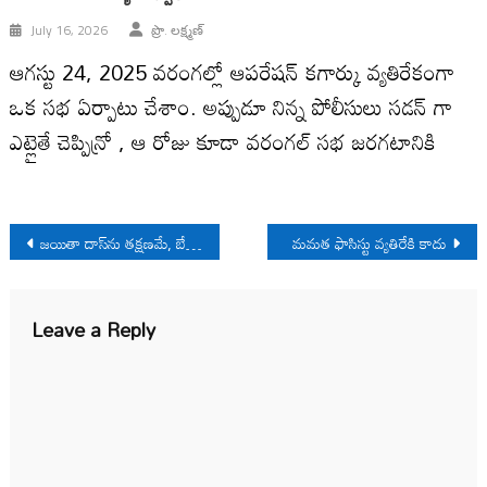
July 16, 2026
ప్రొ. లక్ష్మణ్
ఆగస్టు 24, 2025 వరంగల్లో ఆపరేషన్ కగార్కు వ్యతిరేకంగా
ఒక సభ ఏర్పాటు చేశాం. అప్పుడూ నిన్న పోలీసులు సడన్ గా
ఎట్లైతే చెప్పిన్రో , ఆ రోజు కూడా వరంగల్ సభ జరగటానికి
Post
జయితా దాస్‌ను తక్షణమే, బేషరతుగా విడుదల చేయాలి
మమత ఫాసిస్టు వ్యతిరేకి కాదు
navigation
Leave a Reply