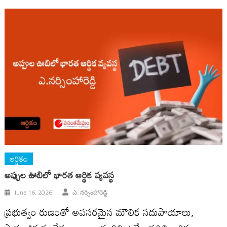
ఆర్ధికం
అప్పుల ఊబిలో భారత ఆర్థిక వ్యవస్థ
June 16, 2026
ఎ. నర్సింహారెడ్డి
ప్రభుత్వం రుణంతో అవసరమైన మౌలిక సదుపాయాలు,