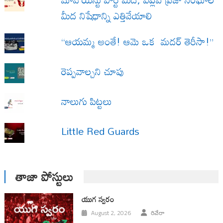
మీద నిషేధాన్ని ఎత్తివేయాలి
“ఆయమ్మ అంతే! ఆమె ఒక మదర్ తెరీసా!”
రెప్పవాల్చని చూపు
నాలుగు పిట్టలు
Little Red Guards
తాజా పోస్టులు
యుగ స్వ‌రం
August 2, 2026
రివేరా