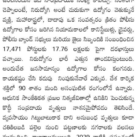
చెప్పాలంటే, నిరుద్యోగి అంటే చురుకుగా ఉద్యోగం వెతుక్కునే
వ్యక్తి, మహారాష్ట్రలో, దాదాపు ఒక సంవత్సరం క్రితం పోలీసు
ఉద్యోగాల కోసం జరిగిన నియామకాలలో కానిస్టేబుళ్లు, డ్రైవర్లు,
పోలీసు బ్యాండ్‌ సభ్యులు మరియు జైలు సిబ్బందికి సంబంధించిన
17,471 పోస్టులకు 17.76 లక్షలకు పైగా దరఖాస్తులు
వచ్చాయి. నిరుద్యోగం భారీ ఎత్తున తాండవిస్తుంటుంది.
అందుచేత జనసామాన్యం ఉద్యోగాల కోసం కలగనరు.
కాయకష్టం చేసి కడుపు నింపుకునేవారే ఎక్కువ. దేశ కార్మిక
శక్తిలో 90 శాతం మంది అసంఘటిత రంగంలోనే ఉన్నారు.
ఆధునిక సాంకేతికత ప్రజల నిత్యజీవితాల్లో ఉనికిని పెంచుకున్న
కొద్దీ సంప్రదాయ వృత్తులు నాశనమైపోవడం తెలిసిందే.
వ్యవసాయం గిట్టుబాటుకాక దాని అనుబంధ వృత్తులు కూడా
చతికిలబడి పల్లెల నుంచి పట్టణాలకు నగరాలకు వలసలు
ముమ్మరించి చాలాకాలమయింది. 2029 నాటికి ప్రపంచంలో