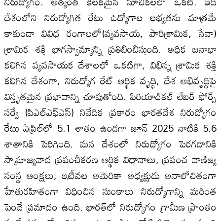
నిరుద్యోగం. అత్యంత కీలకమైన సూచికలలో ఒకటి. ఇది
దేశంలోని నిరుద్యోగిత రేటు ఉద్యోగాల లభ్యతను మాత్రమే
కాకుండా వివిధ రంగాలలో(వ్యవసాయ, పారిశ్రామిక, సేవా)
శ్రామిక శక్తి భాగస్వామ్యాన్ని ప్రతిబింబిస్తుంది. అధిక జనాభా
కలిగిన వ్యవసాయక దేశాలలో ఒకటిగా, విభిన్న శ్రామిక శక్తి
కలిగిన దేశంగా, నిరుద్యోగ రేట్‌ ఆర్థిక వృద్ధి, దేశ అభివృద్ధిపై
విస్తృతమైన ప్రభావాన్ని చూపుతోంది. పిరియాడికల్‌ లేబర్‌ ఫోర్స్‌
సర్వే (పిఎల్‌ఎఫ్‌ఎస్‌) నివేదిక ప్రకారం భారతదేశ నిరుద్యోగం
రేటు ఏప్రిల్‌లో 5.1 శాతం ఉండగా జూన్‌ 2025 నాటికి 5.6
శాతానికి పెరిగింది. మన దేశంలో నిరుద్యోగం పెరగడానికి
సామ్రాజ్యవాద ప్రపంచీకరణ ఆర్థిక విధానాలు, ప్రపంచ వాణిజ్య
సంస్థ ఆంక్షలు, ఇటీవల అమెరికా అధ్యక్షుడు అనాలోచితంగా
హేతురహితంగా విధించిన సుంకాలు నిరుద్యోగాన్ని మరింత
పెంచే ప్రమాదం ఉంది. భారత్‌లో నిరుద్యోగం గ్రామీణ ప్రాంతం