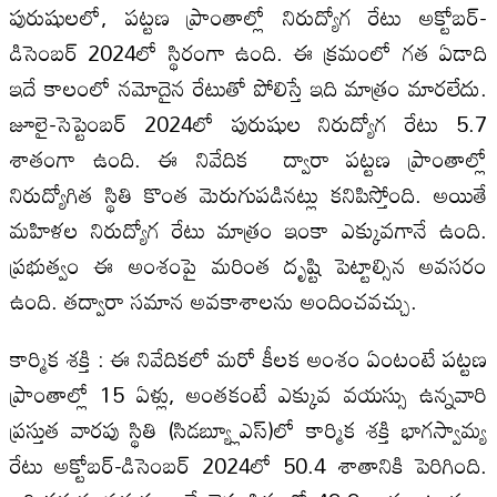
పురుషులలో, పట్టణ ప్రాంతాల్లో నిరుద్యోగ రేటు అక్టోబర్‌-
డిసెంబర్‌ 2024లో స్థిరంగా ఉంది. ఈ క్రమంలో గత ఏడాది
ఇదే కాలంలో నమోదైన రేటుతో పోలిస్తే ఇది మాత్రం మారలేదు.
జూలై-సెప్టెంబర్‌ 2024లో పురుషుల నిరుద్యోగ రేటు 5.7
శాతంగా ఉంది. ఈ నివేదిక ద్వారా పట్టణ ప్రాంతాల్లో
నిరుద్యోగిత స్థితి కొంత మెరుగుపడినట్లు కనిపిస్తోంది. అయితే
మహిళల నిరుద్యోగ రేటు మాత్రం ఇంకా ఎక్కువగానే ఉంది.
ప్రభుత్వం ఈ అంశంపై మరింత దృష్టి పెట్టాల్సిన అవసరం
ఉంది. తద్వారా సమాన అవకాశాలను అందించవచ్చు.
కార్మిక శక్తి : ఈ నివేదికలో మరో కీలక అంశం ఏంటంటే పట్టణ
ప్రాంతాల్లో 15 ఏళ్లు, అంతకంటే ఎక్కువ వయస్సు ఉన్నవారి
ప్రస్తుత వారపు స్థితి (సిడబ్య్లూఎస్‌)లో కార్మిక శక్తి భాగస్వామ్య
రేటు అక్టోబర్‌-డిసెంబర్‌ 2024లో 50.4 శాతానికి పెరిగింది.