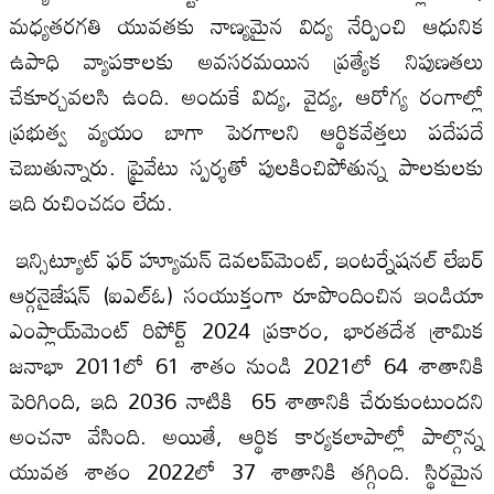
మధ్యతరగతి యువతకు నాణ్యమైన విద్య నేర్పించి ఆధునిక
ఉపాధి వ్యాపకాలకు అవసరమయిన ప్రత్యేక నిపుణతలు
చేకూర్చవలసి ఉంది. అందుకే విద్య, వైద్య, ఆరోగ్య రంగాల్లో
ప్రభుత్వ వ్యయం బాగా పెరగాలని ఆర్థికవేత్తలు పదేపదే
చెబుతున్నారు. ప్రైవేటు స్పర్శతో పులకించిపోతున్న పాలకులకు
ఇది రుచించడం లేదు.
ఇన్సిట్యూట్‌ ఫర్‌ హ్యూమన్‌ డెవలప్‌మెంట్‌, ఇంటర్నేషనల్‌ లేబర్‌
ఆర్గనైజేషన్‌ (ఐఎల్‌ఓ) సంయుక్తంగా రూపొందించిన ఇండియా
ఎంప్లాయ్‌మెంట్‌ రిపోర్ట్‌ 2024 ప్రకారం, భారతదేశ శ్రామిక
జనాభా 2011లో 61 శాతం నుండి 2021లో 64 శాతానికి
పెరిగింది, ఇది 2036 నాటికి 65 శాతానికి చేరుకుంటుందని
అంచనా వేసింది. అయితే, ఆర్థిక కార్యకలాపాల్లో పాల్గొన్న
యువత శాతం 2022లో 37 శాతానికి తగ్గింది. స్థిరమైన