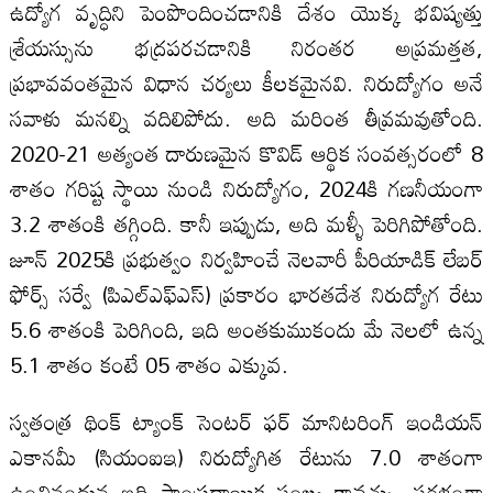
ఉద్యోగ వృద్ధిని పెంపొందించడానికి దేశం యొక్క భవిష్యత్తు
శ్రేయస్సును భద్రపరచడానికి నిరంతర అప్రమత్తత,
ప్రభావవంతమైన విధాన చర్యలు కీలకమైనవి. నిరుద్యోగం అనే
సవాళు మనల్ని వదిలిపోదు. అది మరింత తీవ్రమవుతోంది.
2020-21 అత్యంత దారుణమైన కొవిడ్‌ ఆర్థిక సంవత్సరంలో 8
శాతం గరిష్ట స్థాయి నుండి నిరుద్యోగం, 2024కి గణనీయంగా
3.2 శాతంకి తగ్గింది. కానీ ఇప్పుడు, అది మళ్ళీ పెరిగిపోతోంది.
జూన్‌ 2025కి ప్రభుత్వం నిర్వహించే నెలవారీ పీరియాడిక్‌ లేబర్‌
ఫోర్స్‌ సర్వే (పిఎల్‌ఎఫ్‌ఎస్‌) ప్రకారం భారతదేశ నిరుద్యోగ రేటు
5.6 శాతంకి పెరిగింది, ఇది అంతకుముకందు మే నెలలో ఉన్న
5.1 శాతం కంటే 05 శాతం ఎక్కువ.
స్వతంత్ర థింక్‌ ట్యాంక్‌ సెంటర్‌ ఫర్‌ మానిటరింగ్‌ ఇండియన్‌
ఎకానమీ (సియంఐఇ) నిరుద్యోగిత రేటును 7.0 శాతంగా
ఉంచినందున ఇది సాంప్రదాయిక సంఖ్య కావచ్చు. సరళంగా