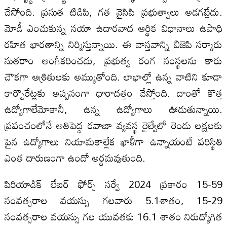
చేస్తోంది. ప్రస్తుత టిడిపి, గత వైసిపి ప్రభుత్వాలు అడగట్లేదు.
మోడీ ఎంచుకున్న నయా ఉదారవాద ఆర్థిక విధానాలు ఉపాధి
రహిత భారతాన్ని నిర్మిస్తున్నాయి. ఈ వాస్తవాన్ని బిజెపి సర్కారు
సుతరాం అంగీకరించదు, ప్రభుత్వ రంగ సంస్థలను కారు
చౌకగా ఆశ్రితులకు అమ్ముతోంది. లాభాల్లో ఉన్న వాటిని కూడా
కార్పొరేట్లకు అప్పనంగా ధారాదత్తం చేస్తోంది. దాంతో కొత్త
ఉద్యోగాలేమోకానీ, ఉన్న ఉద్యోగాలు ఊడుతున్నాయి.
ప్రపంచంలోనే అతిపెద్ద రవాణా వ్యవస్థ రైల్వేలో రెండు లక్షలకు
పైన ఉద్యోగాలు నియామకాల్లేక ఖాళీగా ఉన్నాయంటే పరిస్థితి
ఎంత దారుణంగా ఉందో అర్థమవుతుంది.
పిరియాడిక్‌ లేబర్‌ ఫోర్స్‌ సర్వే 2024 ప్రకారం 15-59
సంవత్సరాల వయస్సు గలవారు 5.1శాతం, 15-29
సంవత్సరాల వయస్సు గల యువతకు 16.1 శాతం నిరుద్యోగిత