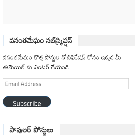
వసంతమేఘం సబ్‌స్క్రిప్షన్
వసంతమేఘం కొత్త పోస్టుల నోటిఫికేషన్ కోసం ఇక్కడ మీ
ఈమెయిల్ ను ఎంటర్ చేయండి
Email
Address
Subscribe
పాపులర్ పోస్టులు