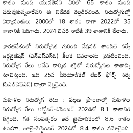
శాతం మంది యువతేనని వీరిలో 65 శాతం మంది
చదువుకున్నవారేనని ఈ నివేదిక వెల్లడిరచింది. నిరుద్యోగుల్లో
విద్యావంతులు 2000లో 18 శాతం కాగా 2022లో 35
శాతానికి పెరిగారు. 2024 చివరి నాటికి 39 శాతానికి చేరారు.
భారతదేశంలో నిరుద్యోగిత గురించి నేషనల్‌ శాంపిల్‌ సర్వే
ఆర్గనైజేషన్‌ (ఎన్‌ఎస్‌ఎస్‌ఓ) కీలక వివరాలను ప్రకటించింది.
నిరుద్యోగ రేటు అనేది కార్మిక శక్తిలో నిరుద్యోగుల శాతాన్ని
సూచిస్తుంది. ఇది 25వ పీరియాడికల్‌ లేబర్‌ ఫోర్స్‌ సర్వే
(పిఎల్‌ఎఫ్‌ఎస్‌) ద్వారా వెల్లడైంది.
మహిళల నిరుద్యోగ రేటు : పట్టణ ప్రాంతాల్లో మహిళల
నిరుద్యోగ రేటు అక్టోబర్‌-డిసెంబర్‌ 2024లో 8.1 శాతానికి
తగ్గింది. గత సంవత్సరం ఇదే త్రైమాసికంలో 8.6 శాతం
ఉండగా, జూలై-సెప్టెంబర్‌ 2024లో 8.4 శాతం నమోదైంది.