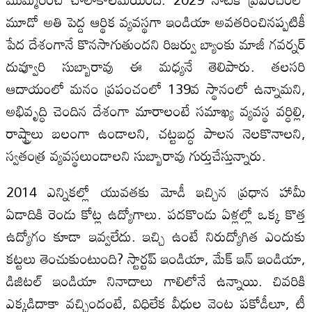
మూడో అతి పెద్ద ఆర్థిక వ్యవస్థగా ఇండియా అవతరించినప్పటికీ
పేద దేశంగానే కొనసాగుతుందని రిజర్వు బ్యాంకు మాజీ గవర్నర్‌
దువ్వూరి సుబ్బారావు ఈ మధ్యనే తెలిపారు. తలసరి
ఆదాయంలో మనం ప్రపంచంలో 139వ స్థానంలో ఉన్నామని,
అభివృద్ధి చెందిన దేశంగా మారాలంటే సమాఖ్య వ్యవస్థ వర్ధిల్లి,
రాష్ట్రాలు బలంగా ఉండాలని, చట్టబద్ధ పాలన నెలకొనాలని,
స్వతంత్ర వ్యవస్థలుండాలని సుబ్బారావు గుర్తుచేస్తున్నారు.
2014 ఎన్నికల్లో యువతకు మోడీ ఇచ్చిన ప్రధాన హామీ
ఏడాదికి రెండు కోట్ల ఉద్యోగాలు. పదకొండు ఏళ్లల్లో ఒక్క కొత్త
ఉద్యోగం కూడా ఇవ్వలేదు. ఇచ్చి ఉంటే నిరుద్యోగిత ఎందుకు
కట్టలు తెంచుకుంటుంది? స్టార్టప్‌ ఇండియా, మేక్‌ ఇన్‌ ఇండియా,
డిజిటల్‌ ఇండియా నినాదాలు గాలిలోనే ఉన్నాయి. చివరికి
ఎక్కడిదాకా వచ్చిందంటే, విధిలేక వీధుల వెంట పకోడీలూ, టీ