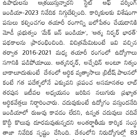
ఉపాధులను ఆశ్రయిస్తున్నారని స్టేట్‌ ఆఫ్‌ వర్కింగ్‌
ఇండియా-2023 నివేదిక నిగ్గుదేల్చింది. కార్మికులకు విశేషంగా
పనులు కల్పించగల తయారీ రంగాన్ని బలోపేతం చేయడానికి
మోడీ ప్రభుత్వం ‘మేక్‌ ఇన్‌ ఇండియా’, ‘ఆత్మ నిర్భర్‌ భారత్‌’
పథకాలను ప్రారంభించింది. విచిత్రమేమిటంటే ఇవి వచ్చిన
తర్వాత 2016-2021 మధ్య తయారీ రంగంలో ఉద్యోగాలు
సగానికి పడిపోయాయి. ఆత్మనిర్భర్‌, అచ్చేధిన్‌ అంటూ నిత్యం
బాకాలూదుతుంటే దేశంలో ఆర్థిక వ్యత్యాసాలు బ్రిటీష్‌ పాలనలో
కంటే గత పదేళ్ళలోనే ఎక్కువని ప్రపంచ అసమానతల లాబ్‌
తరపున ఇటీవల అధ్యయనం జరిపిన నలుగురు ప్రఖ్యాత
ఆర్థికవేత్తలు నిర్ధారించారు. చదువుకుంటే ఉద్యోగం వస్తుందనేది
ఇండియాలో రుజువు కావడం లేదని, ఉన్నత చదువులు చదివే
కొద్దీ కొలువు దూరమవుతున్నదని అంతర్జాతీయ కార్మిక సంస్థ
తాజా నివేదిక స్పష్టం చేసింది. దేశంలోని నిరుద్యోగుల్లో 83