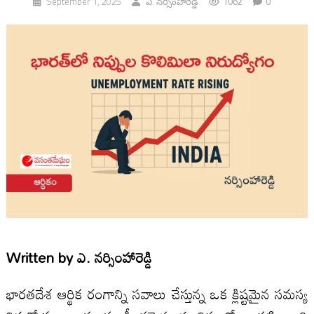
1062
0
September 1, 2025
ఎ. నర్సింహారెడ్డి
Written by
ఎ. నర్సింహారెడ్డి
భారతదేశ ఆర్థిక రంగాన్ని సవాలు చేస్తున్న ఒక క్లిష్టమైన సమస్య