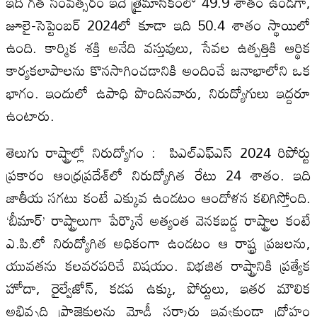
ఇది గత సంవత్సరం ఇదే త్రైమాసికంలో 49.9 శాతం ఉండగా,
జూలై-సెప్టెంబర్‌ 2024లో కూడా ఇది 50.4 శాతం స్థాయిలో
ఉంది. కార్మిక శక్తి అనేది వస్తువులు, సేవల ఉత్పత్తికి ఆర్థిక
కార్యకలాపాలను కొనసాగించడానికి అందించే జనాభాలోని ఒక
భాగం. ఇందులో ఉపాధి పొందినవారు, నిరుద్యోగులు ఇద్దరూ
ఉంటారు.
తెలుగు రాష్ట్రాల్లో నిరుద్యోగం : పిఎల్‌ఎఫ్‌ఎస్‌ 2024 రిపోర్టు
ప్రకారం ఆంధ్రప్రదేశ్‌లో నిరుద్యోగిత రేటు 24 శాతం. ఇది
జాతీయ సగటు కంటే ఎక్కువ ఉండటం ఆందోళన కలిగిస్తోంది.
‘బీమార్‌’ రాష్ట్రాలుగా పేర్కొనే అత్యంత వెనకబడ్డ రాష్ట్రాల కంటే
ఎ.పి.లో నిరుద్యోగిత అధికంగా ఉండటం ఆ రాష్ట్ర ప్రజలను,
యువతను కలవరపరిచే విషయం. విభజిత రాష్ట్రానికి ప్రత్యేక
హోదా, రైల్వేజోన్‌, కడప ఉక్కు, పోర్టులు, ఇతర మౌలిక
అభివృద్ధి ప్రాజెక్టులను మోడీ సర్కారు ఇవ్వకుండా ద్రోహం