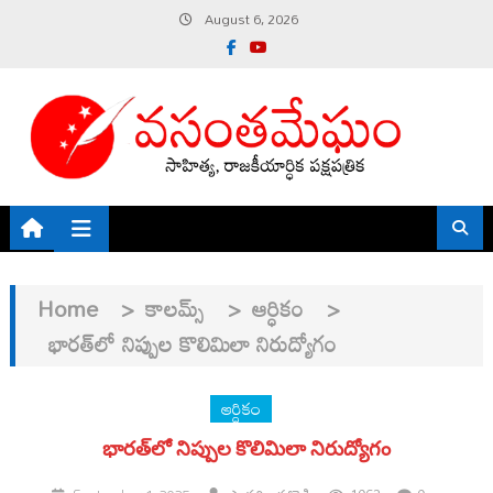
Skip
August 6, 2026
to
content
Home
>
కాలమ్స్
>
ఆర్ధికం
>
భారత్‌లో నిప్పుల కొలిమిలా నిరుద్యోగం
ఆర్ధికం
భారత్‌లో నిప్పుల కొలిమిలా నిరుద్యోగం