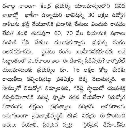
దశాబ్ధ కాలంగా కేంద్ర ప్రభుత్వ యాజమాన్యంలోని వివిధ
శాఖాల్లో ఖాళీగా ఉన్నాయని భావిస్తున్న 30 లక్షల ఉద్యోగ
ఖాళీలను భర్తీ చేయడానికి ప్రధానికి చేతులు ఎందుకు రావడం
లేదు? కంటి తుడుపుగా 60, 70 వేల నియామక పత్రాలు
పంపిణీ చేసి చేతులు దులుపుకున్నారు. ప్రభుత్వ రంగం
బలపడకూడదు, ప్రైవేటు రంగం బలహీనపడకూడదు అనే
సిద్ధాంతంతో ఎంతకాలం ఇలా ఈ దేశాన్ని పీడిస్తారు? కార్పొరేట్‌
యజమానులకు ప్రభుత్వం రూ. 16 లక్షల కోట్ల మేరకు
రాయితీలు కల్పించినట్టు ప్రతిపక్షం లెక్క చెబుతున్నది. ఆ
సొమ్ముతో నిరుద్యోగ నిర్మూలనకు, గరిష్ట స్థాయిలో యువశక్తి
సద్వినియోగానికి పటిష్ట వ్యూహ రచన చేయలేరా? నిరుద్యోగ
నివారణకు తక్షణం ప్రభుత్వాలు పరిశ్రమ అవసరాలకు
అనుగుణంగా నైపుణ్యాభివృద్ధికి తగిన విద్యను రూపొందించి
అమలు చేయాలి. స్థిరమైన వృద్ధి- స్థిరమైన డిమాండ్‌ను