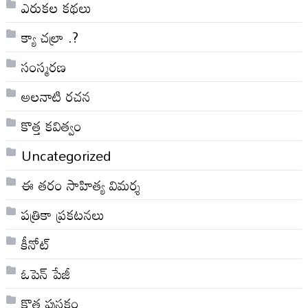
ఎరుకల కథలు
క్యా చల్రా .?
సంస్మరణ
అలనాటి రచన
కొత్త కవిత్వం
Uncategorized
ఈ తరం సాహిత్య విమర్శ
పత్రికా ప్రకటనలు
కీనోట్
ఓపెన్ పేజీ
కొత్త పుస్తకం