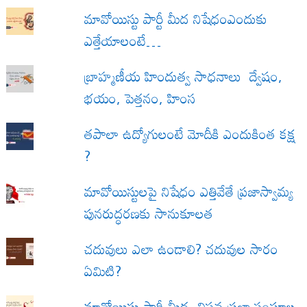
మావోయిస్టు పార్టీ మీద నిషేధంఎందుకు
ఎత్తేయాలంటే…
బ్రాహ్మణీయ హిందుత్వ సాధనాలు ద్వేషం,
భయం, పెత్తనం, హింస
త‌పాలా ఉద్యోగులంటే మోదీకి ఎందుకింత కక్ష
?
మావోయిస్టులపై నిషేధం ఎత్తివేతే ప్రజాస్వామ్య
పునరుద్ధరణకు సానుకూలత
చదువులు ఎలా ఉండాలి? చదువుల సారం
ఏమిటి?
మావోయిస్టు పార్టీ మీద, విప్లవ ప్రజా సంఘాల