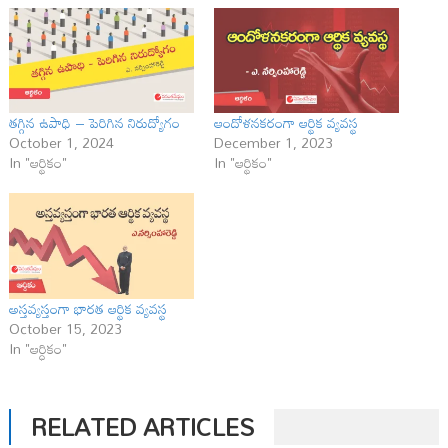
తగ్గిన ఉపాధి – పెరిగిన నిరుద్యోగం
ఆందోళనకరంగా ఆర్థిక వ్యవస్థ
October 1, 2024
December 1, 2023
In "ఆర్థికం"
In "ఆర్థికం"
అస్తవ్యస్తంగా భారత ఆర్థిక వ్యవస్థ
October 15, 2023
In "ఆర్ధికం"
RELATED ARTICLES