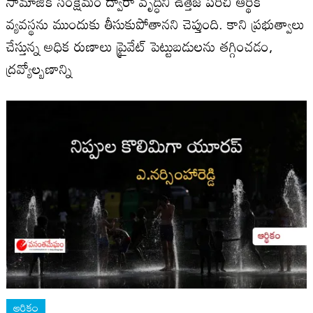
సామాజిక సంక్షేమం ద్వారా వృద్ధిని ఉత్తేజ పరిచి ఆర్థిక
వ్యవస్థను ముందుకు తీసుకుపోతాన‌ని చెప్తుంది. కాని ప్ర‌భుత్వాలు
చేస్తున్న‌ అధిక రుణాలు ప్రైవేట్ పెట్టుబడులను తగ్గించడం,
ద్రవ్యోల్బణాన్ని
ఆర్ధికం