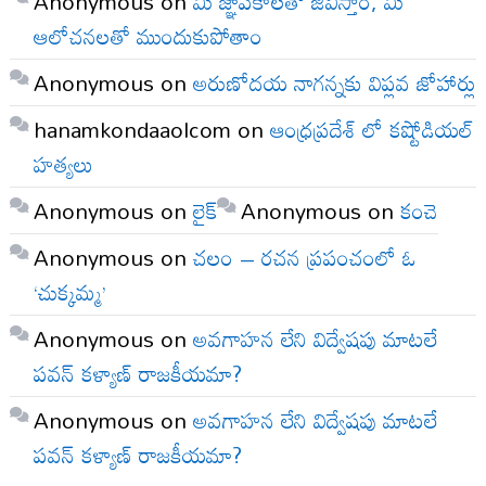
Anonymous
on
మీ జ్ఞాపకాలతో జీవిస్తాం, మీ
ఆలోచనలతో ముందుకుపోతాం
Anonymous
on
అరుణోదయ నాగన్నకు విప్లవ జోహార్లు
hanamkondaaolcom
on
ఆంధ్రప్రదేశ్ లో కష్టోడియల్
హత్యలు
Anonymous
on
లైక్
Anonymous
on
కంచె
Anonymous
on
చలం – రచన ప్రపంచంలో ఓ
‘చుక్కమ్మ’
Anonymous
on
అవగాహన లేని విద్వేషపు మాటలే
పవన్ కళ్యాణ్ రాజకీయమా?
Anonymous
on
అవగాహన లేని విద్వేషపు మాటలే
పవన్ కళ్యాణ్ రాజకీయమా?