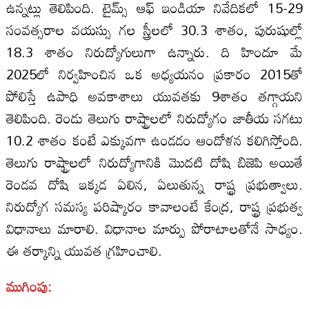
ఉన్నట్లు తెలిపింది. టైమ్స్‌ ఆఫ్‌ ఇండియా నివేదికలో 15-29
సంవత్సరాల వయస్సు గల స్త్రీలలో 30.3 శాతం, పురుషుల్లో
18.3 శాతం నిరుద్యోగులుగా ఉన్నారు. ది హిందూ మే
2025లో నిర్వహించిన ఒక అధ్యయనం ప్రకారం 2015తో
పోలిస్తే ఉపాధి అవకాశాలు యువతకు 9శాతం తగ్గాయని
తెలిపింది. రెండు తెలుగు రాష్ట్రాలలో నిరుద్యోగం జాతీయ సగటు
10.2 శాతం కంటే ఎక్కువగా ఉండడం ఆందోళన కలిగిస్తోంది.
తెలుగు రాష్ట్రాలలో నిరుద్యోగానికి మొదటి దోషి బిజెపి అయితే
రెండవ దోషి ఇక్కడ ఏలిన, ఏలుతున్న రాష్ట్ర ప్రభుత్వాలు.
నిరుద్యోగ సమస్య పరిష్కారం కావాలంటే కేంద్ర, రాష్ట్ర ప్రభుత్వ
విధానాలు మారాలి. విధానాల మార్పు పోరాటాలతోనే సాధ్యం.
ఈ తర్కాన్ని యువత గ్రహించాలి.
ముగింపు: