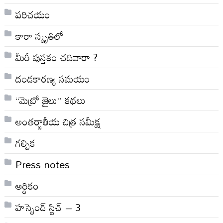
పరిచయం
కారా స్మృతిలో
మీరీ పుస్తకం చదివారా ?
దండకారణ్య సమయం
“మెట్రో జైలు” కథలు
అంతర్జాతీయ చిత్ర సమీక్ష
గల్పిక
Press notes
ఆర్ధికం
హస్బెండ్ స్టిచ్ – 3