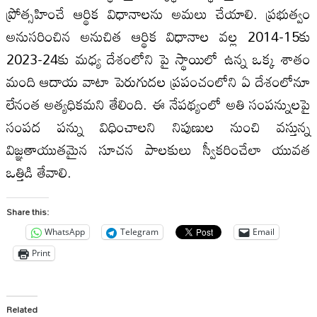
ప్రోత్సహించే ఆర్థిక విధానాలను అమలు చేయాలి. ప్రభుత్వం
అనుసరించిన అనుచిత ఆర్థిక విధానాల వల్ల 2014-15కు
2023-24కు మధ్య దేశంలోని పై స్థాయిలో ఉన్న ఒక్క శాతం
మంది ఆదాయ వాటా పెరుగుదల ప్రపంచంలోని ఏ దేశంలోనూ
లేనంత అత్యధికమని తేలింది. ఈ నేపథ్యంలో అతి సంపన్నులపై
సంపద పన్ను విధించాలని నిపుణుల నుంచి వస్తున్న
విజ్ఞతాయుతమైన సూచన పాలకులు స్వీకరించేలా యువత
ఒత్తిడి తేవాలి.
Share this:
WhatsApp
Telegram
Email
Print
Related