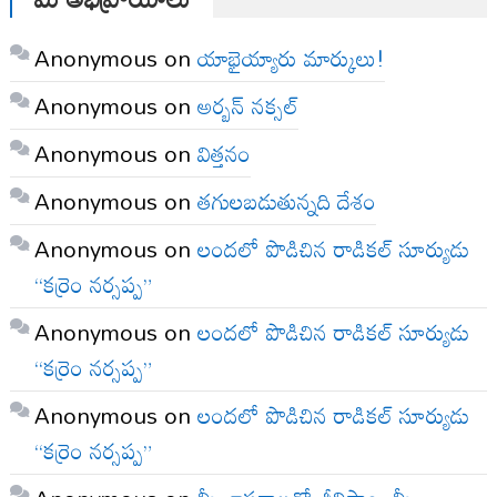
Anonymous
on
యాభైయ్యారు మార్కులు!
Anonymous
on
అర్బన్ నక్సల్
Anonymous
on
విత్తనం
Anonymous
on
తగులబడుతున్నది దేశం
Anonymous
on
లందలో పొడిచిన రాడికల్ సూర్యుడు
“కర్రెం నర్సప్ప”
Anonymous
on
లందలో పొడిచిన రాడికల్ సూర్యుడు
“కర్రెం నర్సప్ప”
Anonymous
on
లందలో పొడిచిన రాడికల్ సూర్యుడు
“కర్రెం నర్సప్ప”