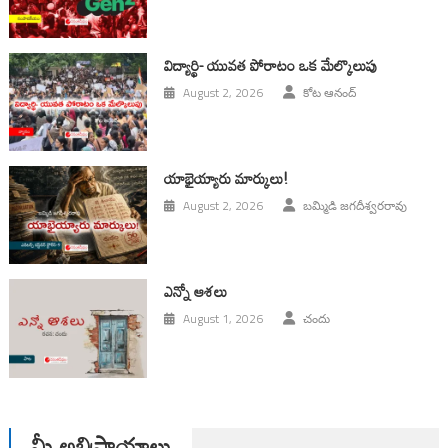
విద్యార్థి- యువత పోరాటం ఒక మేల్కొలుపు
August 2, 2026
కోట ఆనంద్
యాభైయ్యారు మార్కులు!
August 2, 2026
బమ్మిడి జగదీశ్వరరావు
ఎన్నో ఆశలు
August 1, 2026
చందు
మీ అభిప్రాయాలు