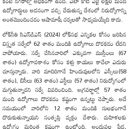
కంటే నగరాల్లో అధికంగా ఉంది. ఏటా కోటి ఏభై లక్షల మంది
ఉద్యోగార్థులు అదనంగా వచ్చి చేరుతున్న దేశంలో నిరుద్యోగాన్ని
అంతమొందించడం ఆషామాషీ చర్యలతో సాధ్యమయ్యేది కాదు.
లోక్‌నీతి సిఎస్‌డిఎస్‌ (2024) లోక్‌సభ ఎన్నికల కోసం జరిపిన
విస్తృత సర్వేలో 62 శాతం మందికి ఉద్యోగాలు దొరకడం లేదని
వాపోయారు. సర్వే చేసినవారిలో ఎక్కువగా ముస్లీంలు (67
శాతం) ఉద్యోగావకాశం కోసం కళ్లు కాయలు కాచేలా ఎదురు
చూస్తున్నారు. వారి మాదిరిగానే హిందువులలోని ఎస్సీలు(58
శాతం), బిసీలు (63 శాతం) ఎస్టీలు (57 శాతం) నిరుద్యోగంలో
మగ్గుతున్నారని సర్వే వివరించింది. అగ్రవర్ణాల్లో 57 శాతం
మంది ఉద్యోగాలు దొరకడం కష్టంగా ఉన్నట్టు చెప్పారు. అదే
సమయంలో వారిలోని 12 శాతం మందికి సులభంగానే
దొరుకుతున్నాయని సంతృప్తి వ్యక్తం చేశారు. మహిళలకు
ఉద్యోగం మరింత కష్టంగా ఉంటోంది. అందువల్ల పేద,