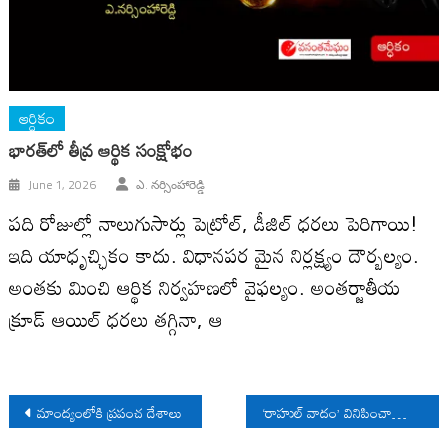
ఆర్ధికం
భారత్‌లో తీవ్ర ఆర్థిక సంక్షోభం
June 1, 2026
ఎ. నర్సింహారెడ్డి
పది రోజుల్లో నాలుగుసార్లు పెట్రోల్, డీజిల్ ధరలు పెరిగాయి!
ఇది యాధృచ్ఛికం కాదు. విధానపర మైన నిర్లక్ష్యం దౌర్బ‌ల్యం.
అంత‌కు మించి ఆర్థిక నిర్వహణలో వైఫల్యం. అంతర్జాతీయ
క్రూడ్ ఆయిల్ ధ‌రలు తగ్గినా, ఆ
Post
మాంద్యంలోకి ప్రపంచ దేశాలు
‘రాహుల్‌ వాదం’ వినిపించాల్సిందేనా?
navigation