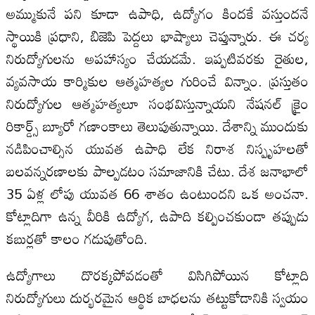
అమ్ముకునే పని కూడా ఉపాధి, ఉద్యోగం కిందకే వస్తుందనే
స్థాయికి ప్రధాని, బిజెపి పెద్దలు భాష్యాలు చెప్తున్నారు. ఈ చర్య
నిరుద్యోగులను అపహాస్యం చేయడమే. ఇప్పటివరకు రైతుల,
వ్యవసాయ కార్మికుల ఆత్మహత్యల గురించే విన్నాం. ప్రస్తుతం
నిరుద్యోగుల ఆత్మహత్యలూ సంభవిస్తున్నాయని నేషనల్‌ క్రైం
రికార్డ్స్‌ బ్యూరో గణాంకాలు తెలుపుతున్నాయి. దేశాన్ని ముందుకు
నడిపించాల్సిన యువత ఉపాధి లేక నిరాశ నిస్పృహలతో
బలవన్నరణాలకు పాల్పడటం సమాజానికి చేటు. దేశ జనాభాలో
35 ఏళ్ల లోపు యువత 66 శాతం ఉంటుందని ఒక అంచనా.
కోట్లాదిగా ఉన్న వీరికి ఉద్యోగ, ఉపాది కల్పించకుండా తప్పుడు
కబుర్లతో కాలం గడుపుతోంది.
ఉద్యోగాలు దొరక్కపోవడంతో విసిగిపోయిన కోట్లాది
నిరుద్యోగులు దుర్భరమైన ఆర్థిక బాధలను తట్టుకోడానికి స్వయం