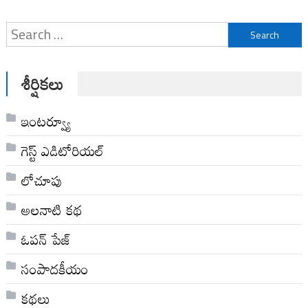
Search
for:
శీర్షికలు
ఇంటర్వ్యూ
గెస్ట్ ఎడిటోరియల్
లోచూపు
అల‌నాటి క‌థ‌
ఓపన్ పేజ్
సంపాదకీయం
కథలు