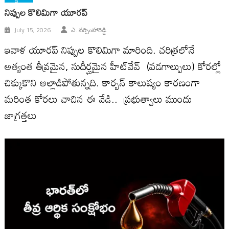
నిప్పుల కొలిమిగా యూరప్
July 15, 2026
ఎ. నర్సింహారెడ్డి
ఇవాళ యూరప్ నిప్పుల కొలిమిగా మారింది. చరిత్రలోనే
అత్యంత తీవ్రమైన, సుదీర్ఘమైన హీట్‌వేవ్ (వడగాల్పులు) కోరల్లో
చిక్కుకొని అల్లాడిపోతున్నది. కార్బన్ కాలుష్యం కారణంగా
మరింత కోరలు చాచిన ఈ వేడి.. ప్రభుత్వాలు ముందు
జాగ్రత్తలు