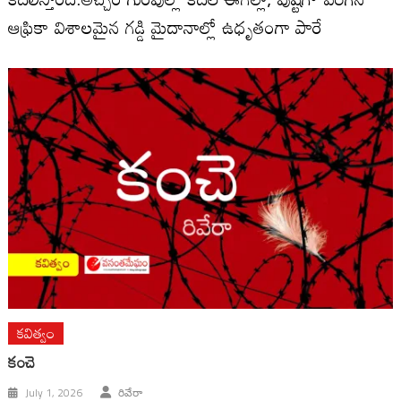
ఆఫ్రికా విశాలమైన గడ్డి మైదానాల్లో ఉధృతంగా పారే
కవిత్వం
కంచె
July 1, 2026
రివేరా