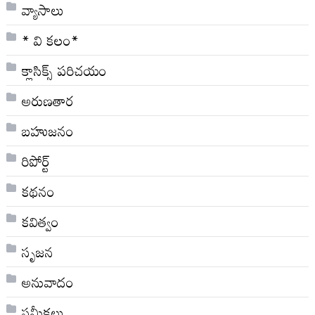
వ్యాసాలు
* వి క‌లం*
క్లాసిక్స్ ప‌రిచ‌యం
అరుణతార
బహుజనం
రిపోర్ట్
కథనం
కవిత్వం
సృజన
అనువాదం
సమీక్షలు