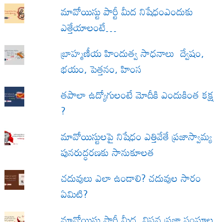
మావోయిస్టు పార్టీ మీద నిషేధంఎందుకు
ఎత్తేయాలంటే…
బ్రాహ్మణీయ హిందుత్వ సాధనాలు ద్వేషం,
భయం, పెత్తనం, హింస
త‌పాలా ఉద్యోగులంటే మోదీకి ఎందుకింత కక్ష
?
మావోయిస్టులపై నిషేధం ఎత్తివేతే ప్రజాస్వామ్య
పునరుద్ధరణకు సానుకూలత
చదువులు ఎలా ఉండాలి? చదువుల సారం
ఏమిటి?
మావోయిస్టు పార్టీ మీద, విప్లవ ప్రజా సంఘాల