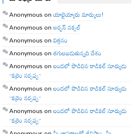
Anonymous
on
యాభైయ్యారు మార్కులు!
Anonymous
on
అర్బన్ నక్సల్
Anonymous
on
విత్తనం
Anonymous
on
తగులబడుతున్నది దేశం
Anonymous
on
లందలో పొడిచిన రాడికల్ సూర్యుడు
“కర్రెం నర్సప్ప”
Anonymous
on
లందలో పొడిచిన రాడికల్ సూర్యుడు
“కర్రెం నర్సప్ప”
Anonymous
on
లందలో పొడిచిన రాడికల్ సూర్యుడు
“కర్రెం నర్సప్ప”
Anonymous
on
మీ జ్ఞాపకాలతో జీవిస్తాం, మీ