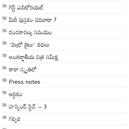
గెస్ట్ ఎడిటోరియల్
మీరీ పుస్తకం చదివారా ?
దండకారణ్య సమయం
“మెట్రో జైలు” కథలు
అంతర్జాతీయ చిత్ర సమీక్ష
కారా స్మృతిలో
Press notes
ఆర్ధికం
హస్బెండ్ స్టిచ్ – 3
గల్పిక