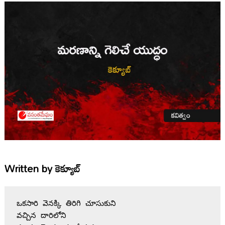
Written by
కెక్యూబ్
ఒకసారి వెనక్కి తిరిగి చూసుకుని
వచ్చిన దారిలోని