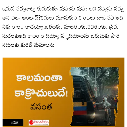
ఇనుప కచ్చడాల్లో కునుకుతూ,పువ్వును పువ్వు అని,నవ్వును నవ్వు
అని ఎలా అంటావ్?కనులు మూసుకుని కౕంచెలు దాటే కవీ!ఇది
నీకు కాలం కాదయ్యా.జతలకు, పూలతలకు,కవితలకు, ప్రేమ
సుధలకుఇది కాలం కాదయ్యా!హృదయాలను ఒరుచుకు పారే
నదులకు,కురిచే మేఘాలను