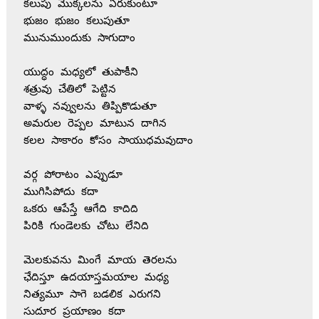
కలుపు మొక్కలను ఏరుకుంటూ
భుజం భుజం కలుపుతూ
మునుముందుకు సాగుదాం
యుద్ధం మధ్యలో తుపాకీని
శత్రువు చేతిలో పెట్టిన
వాళ్ళ నవ్వులను తిప్పికొడుతూ
అమరుల రెప్పల మాటున దాగిన
కలల సాకారం కోసం సాయుధమవుదాం
వర్గ పోరాటం ఎప్పుడూ
ముగిసిపోదు కదా
ఒకరు ఆపేస్తే ఆగేది కాదిది
పిరికి గుండెలకు చోటు లేనిది
మెలకువను మింగే మాయ తెరలను
ఛేదిస్తూ ఉదయాస్తమయాల మధ్య
నిత్యమూ సాగె బడలిక ఎరుగని
సుదూర ప్రయాణం కదా