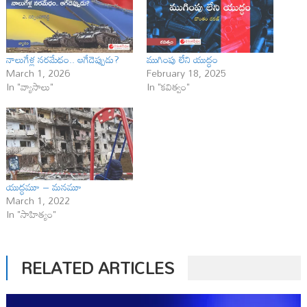
నాలుగేళ్ల నరమేధం.. ఆగేదెప్పుడు?
ముగింపు లేని యుద్ధం
March 1, 2026
February 18, 2025
In "వ్యాసాలు"
In "కవిత్వం"
యుద్ధమూ – మనమూ
March 1, 2022
In "సాహిత్యం"
RELATED ARTICLES