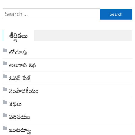
Search
for:
శీర్షికలు
లోచూపు
అల‌నాటి క‌థ‌
ఓపన్ పేజ్
సంపాదకీయం
కథలు
పరిచయం
ఇంటర్వ్యూ