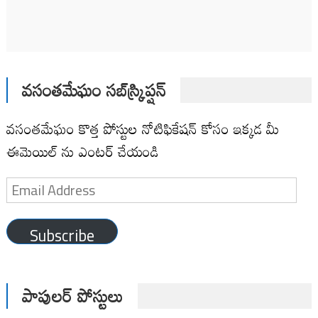
వసంతమేఘం సబ్‌స్క్రిప్షన్
వసంతమేఘం కొత్త పోస్టుల నోటిఫికేషన్ కోసం ఇక్కడ మీ
ఈమెయిల్ ను ఎంటర్ చేయండి
Email
Address
Subscribe
పాపులర్ పోస్టులు