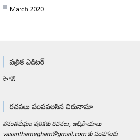
March 2020
పత్రిక ఎడిటర్
సాగర్
రచనలు పంపవలసిన చిరునామా
వసంతమేఘం పత్రికకు రచనలు, అభిప్రాయాలు
vasanthamegham@gmail.com కు పంపగలరు