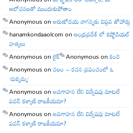
ఆలోచనలతో ముందుకుపోతాం
Anonymous
on
అరుణోదయ నాగన్నకు విప్లవ జోహార్లు
hanamkondaaolcom
on
ఆంధ్రప్రదేశ్ లో కష్టోడియల్
హత్యలు
Anonymous
on
లైక్
Anonymous
on
కంచె
Anonymous
on
చలం – రచన ప్రపంచంలో ఓ
‘చుక్కమ్మ’
Anonymous
on
అవగాహన లేని విద్వేషపు మాటలే
పవన్ కళ్యాణ్ రాజకీయమా?
Anonymous
on
అవగాహన లేని విద్వేషపు మాటలే
పవన్ కళ్యాణ్ రాజకీయమా?