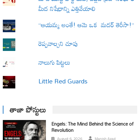
మీద నిషేధాన్ని ఎత్తివేయాలి
“ఆయమ్మ అంతే! ఆమె ఒక మదర్ తెరీసా!”
రెప్పవాల్చని చూపు
నాలుగు పిట్టలు
Little Red Guards
తాజా పోస్టులు
Engels: The Mind Behind the Science of
Revolution
August 6, 2026
Manish Azad