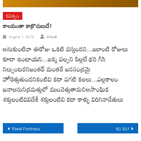
కవిత్వం
కాలమంతా కాక్రొచులుదే!
August 1, 2026
వసంత
అనుకుంటివా ఈరోజు ఒకటి వస్తుందని...ఇలాంటి రోజులు
కూడా ఉంటాయని...బక్క పల్చని పిల్లలే భరి గీసి
నిల్చుంటరనిజంతర్ మంతరే జనసంద్రమై
హోరెత్తుతుందనికంటివి కదా పగటి కలలు...ఎల్లకాలం
జనాలనునిద్రమత్తులో ముంచెత్తుతామనిఅసాంఘిక
శక్తులంటివివిదేశీ శక్తులంటివి కదా కాళ్ళు విరిగినాచేతులు
Post
Steel Fortress
శివ శివ!
navigation