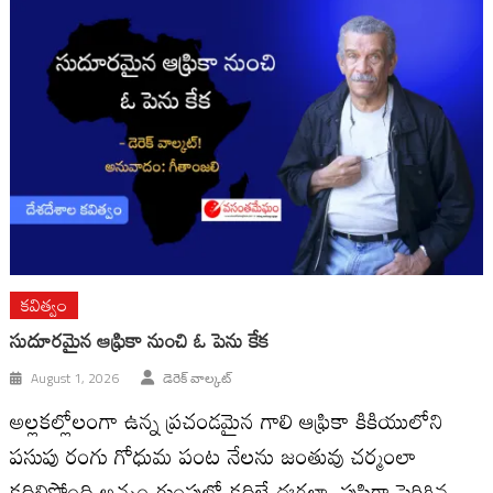
కవిత్వం
సుదూరమైన ఆఫ్రికా నుంచి ఓ పెను కేక
August 1, 2026
డెరెక్ వాల్కట్
అల్లకల్లోలంగా ఉన్న ప్రచండమైన గాలి ఆఫ్రికా కికియులోని
పసుపు రంగు గోధుమ పంట నేలను జంతువు చర్మంలా
కదిలిస్తోంది.అచ్చం గుంపుల్లో కదిలే ఈగల్లా, పుష్టిగా పెరిగిన