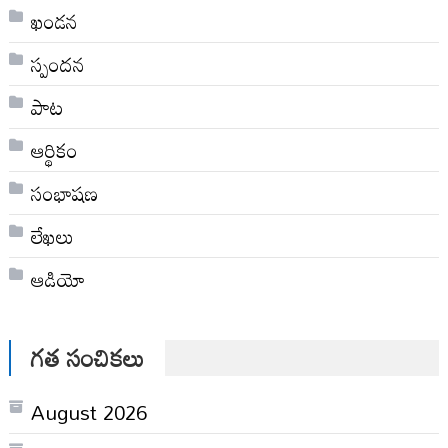
ఖండన
స్పందన
పాట
ఆర్థికం
సంభాషణ
లేఖలు
ఆడియో
గత సంచికలు
August 2026