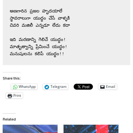
అణగారిన ప్రజల హృదయాలే
స్థావరాలుగా యుద్ధం చేసే వాళ్ళకి
చివరి మజిలీ ఎన్నడూ లేదు కదా
ఇది మరణాన్ని గెలిచే యుద్ధం!
మాతృత్వాన్ని ప్రేమించే యుద్ధం!
మనుషులను కలిపే యుద్ధం!!
Share this:
WhatsApp
Telegram
Email
Print
Related