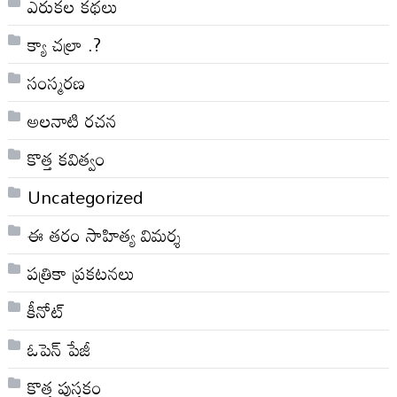
ఎరుకల కథలు
క్యా చల్రా .?
సంస్మరణ
అలనాటి రచన
కొత్త కవిత్వం
Uncategorized
ఈ తరం సాహిత్య విమర్శ
పత్రికా ప్రకటనలు
కీనోట్
ఓపెన్ పేజీ
కొత్త పుస్తకం