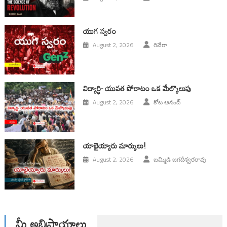
యుగ స్వ‌రం
August 2, 2026
రివేరా
విద్యార్థి- యువత పోరాటం ఒక మేల్కొలుపు
August 2, 2026
కోట ఆనంద్
యాభైయ్యారు మార్కులు!
August 2, 2026
బమ్మిడి జగదీశ్వరరావు
మీ అభిప్రాయాలు