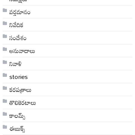
వర్తమానం
నివేదిక
సందేశం
అనువాదాలు
నివాళి
stories
కరపత్రాలు
తొలికెరటాలు
కాలమ్స్
ఈబుక్స్