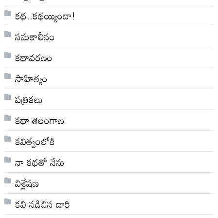
కథ..కథయ్యిందా!
సమకాలీనం
కథావరణం
సాహిత్యం
పత్రికలు
కథా తెలంగాణ
కవిత్వంలోకి
నా క‌థ‌తో నేను
విశ్లేషణ
కవి నడిచిన దారి