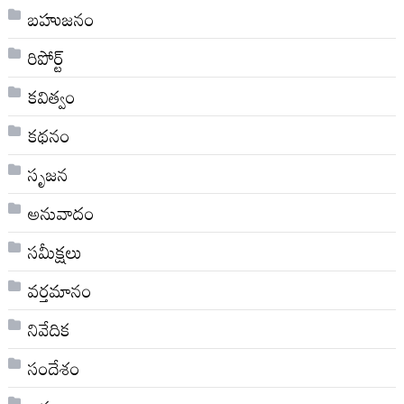
బహుజనం
రిపోర్ట్
కవిత్వం
కథనం
సృజన
అనువాదం
సమీక్షలు
వర్తమానం
నివేదిక
సందేశం