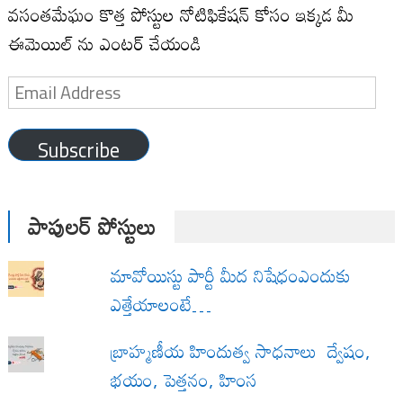
వసంతమేఘం కొత్త పోస్టుల నోటిఫికేషన్ కోసం ఇక్కడ మీ
ఈమెయిల్ ను ఎంటర్ చేయండి
Email
Address
Subscribe
పాపులర్ పోస్టులు
మావోయిస్టు పార్టీ మీద నిషేధంఎందుకు
ఎత్తేయాలంటే…
బ్రాహ్మణీయ హిందుత్వ సాధనాలు ద్వేషం,
భయం, పెత్తనం, హింస