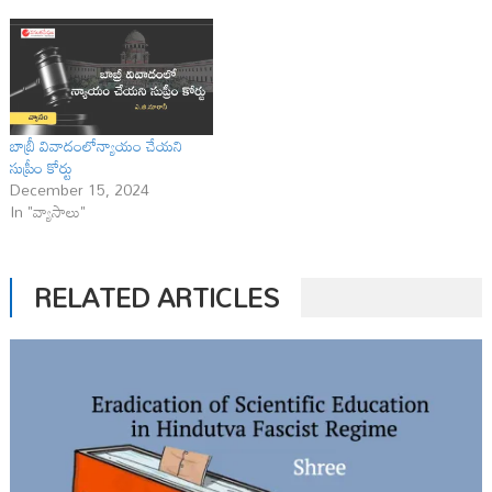
బాబ్రీ వివాదంలోన్యాయం చేయని
సుప్రీం కోర్టు
December 15, 2024
In "వ్యాసాలు"
RELATED ARTICLES