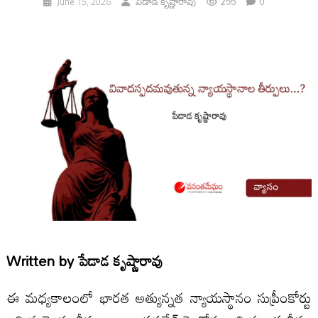
255
0
June 15, 2026
పేడాడ కృష్ణారావు
Written by
పేడాడ కృష్ణారావు
ఈ మధ్యకాలంలో భారత అత్యున్నత న్యాయస్థానం సుప్రీంకోర్టు