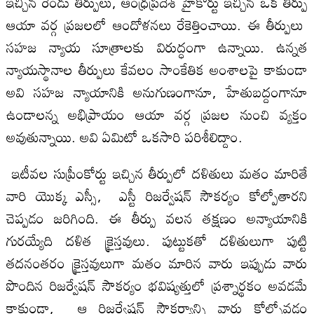
ఇచ్చిన రెండు తీర్పులు, ఆంధ్రప్రదేశ్ హైకోర్టు ఇచ్చిన ఒక తీర్పు
ఆయా వర్గ ప్రజలలో ఆందోళనలు రేకెత్తించాయి. ఈ తీర్పులు
సహజ న్యాయ సూత్రాలకు విరుద్ధంగా ఉన్నాయి. ఉన్నత
న్యాయస్థానాల తీర్పులు కేవలం సాంకేతిక అంశాలపై కాకుండా
అవి సహజ న్యాయానికి అనుగుణంగానూ, హేతుబద్దంగానూ
ఉండాలన్న అభిప్రాయం ఆయా వర్గ ప్రజల నుంచి వ్యక్తం
అవుతున్నాయి. అవి ఏమిటో ఒకసారి పరిశీలిద్దాం.
ఇటీవల సుప్రీంకోర్టు ఇచ్చిన తీర్పులో దళితులు మతం మారితే
వారి యొక్క ఎస్సీ, ఎస్టీ రిజర్వేషన్ సౌకర్యం కోల్పోతారని
చెప్పడం జరిగింది. ఈ తీర్పు వలన తక్షణం అన్యాయానికి
గురయ్యేది దళిత క్రైస్తవులు. పుట్టుకతో దళితులుగా పుట్టి
తదనంతరం క్రైస్తవులుగా మతం మారిన వారు ఇప్పుడు వారు
పొందిన రిజర్వేషన్ సౌకర్యం భవిష్యత్తులో ప్రశ్నార్థకం అవడమే
కాకుండా, ఆ రిజర్వేషన్ సౌకర్యాన్ని వారు కోల్పోవడం