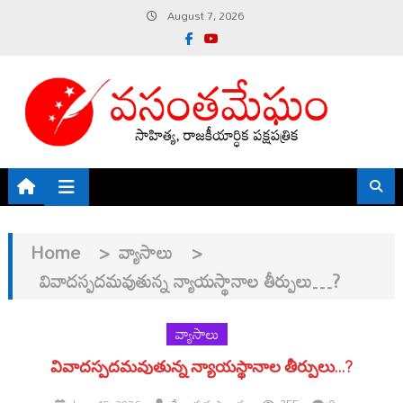
Skip
August 7, 2026
to
content
Home
>
వ్యాసాలు
>
వివాదస్పదమవుతున్న న్యాయస్థానాల తీర్పులు…?
వ్యాసాలు
వివాదస్పదమవుతున్న న్యాయస్థానాల తీర్పులు…?