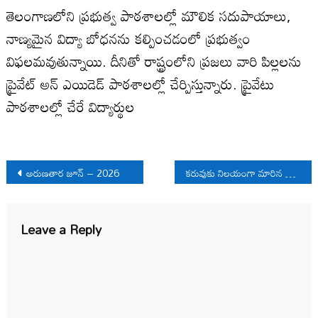
తెలంగాణలోని ప్రభుత్వ పాఠశాలల్లో మౌలిక సదుపాయాలు,
నాణ్యమైన విద్యా బోధనను కల్పించడంలో ప్రభుత్వం
విఫలమవుతున్నాయి. దీనితో రాష్ట్రంలోని ప్రజలు వారి పిల్లలను
ప్రైవేట్ అన్ ఎయిడెడ్ పాఠశాలల్లో చేర్పిస్తున్నారు. ప్రైవేటు
పాఠశాలల్లో చేరే విద్యార్థుల
Post
అరుణతార జూన్ – 2026
కరువుకు నిలయంగా మారిన ఉమ్మడి అనంతపురం జిల్లా
navigation
Leave a Reply