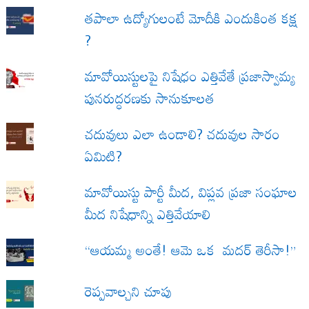
త‌పాలా ఉద్యోగులంటే మోదీకి ఎందుకింత కక్ష
?
మావోయిస్టులపై నిషేధం ఎత్తివేతే ప్రజాస్వామ్య
పునరుద్ధరణకు సానుకూలత
చదువులు ఎలా ఉండాలి? చదువుల సారం
ఏమిటి?
మావోయిస్టు పార్టీ మీద, విప్లవ ప్రజా సంఘాల
మీద నిషేధాన్ని ఎత్తివేయాలి
“ఆయమ్మ అంతే! ఆమె ఒక మదర్ తెరీసా!”
రెప్పవాల్చని చూపు