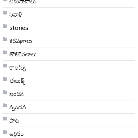
అనువాదాలు
నివాళి
stories
కరపత్రాలు
తొలికెరటాలు
కాలమ్స్
ఈబుక్స్
ఖండన
స్పందన
పాట
ఆర్థికం