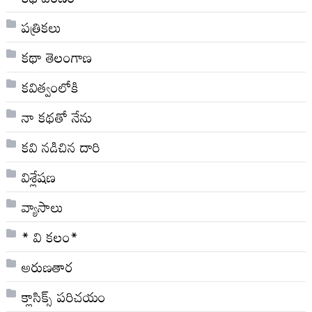
పత్రికలు
కథా తెలంగాణ
కవిత్వంలోకి
నా క‌థ‌తో నేను
కవి నడిచిన దారి
విశ్లేషణ
వ్యాసాలు
* వి క‌లం*
అరుణతార
క్లాసిక్స్ ప‌రిచ‌యం