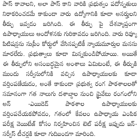
పాస్ కావాలని, అలా పాస్ కాని వారికి ప్రభుత్వం పదోన్నతులు
నిరాకరించడమే కాకుండా వారు ఉద్యోగానికి కూడా అనర్హులని
తీర్పు ఇవ్వడం జరిగింది. ఈ తీర్పు పై దేశవ్యాప్తంగా
ఉపాధ్యాయులు ఆందోళనకు గురికావడం జరిగింది. వారు రివ్యూ
పిటిషన్లను సుప్రీం కోర్టులో వేసినప్పటికీ న్యాయమూర్తుల మనసు
మారలేదు. ప్రభుత్వాలు కూడా మిన్నకుండిపోయాయి. అయితే
ఈ తీర్పులోని అసంబద్ధమైన అంశాలు ఏమిటంటే, ఈ తీర్పుకి
ముందు సర్వీసులోనికి వచ్చిన ఉపాధ్యాయులకు కూడా
వర్తింపజేయడం, అంతే కాకుండా ప్రభుత్వ రంగ పాఠశాలలతో
సమానంగా గత నాలుగు దశాబ్దాల నుంచి ప్రైవేటు రంగంలోని
అన్ -ఎయిడెడ్ పాఠశాల ఉపాధ్యాయులకు
వర్తింపచేయకపోవడం, గతంలో కేవలం ఉపాధ్యాయ ఎంపిక
పరీక్ష వెయిటేజ్ కోసం నిర్వహించిన టెట్ పరీక్ష ఇప్పుడు ఇన్-
సర్వీస్ టీచర్లకి కూడా గుదిబండగా మారింది.