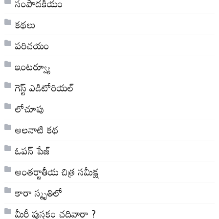
సంపాదకీయం
కథలు
పరిచయం
ఇంటర్వ్యూ
గెస్ట్ ఎడిటోరియల్
లోచూపు
అల‌నాటి క‌థ‌
ఓపన్ పేజ్
అంతర్జాతీయ చిత్ర సమీక్ష
కారా స్మృతిలో
మీరీ పుస్తకం చదివారా ?