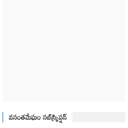
వసంతమేఘం సబ్‌స్క్రిప్షన్