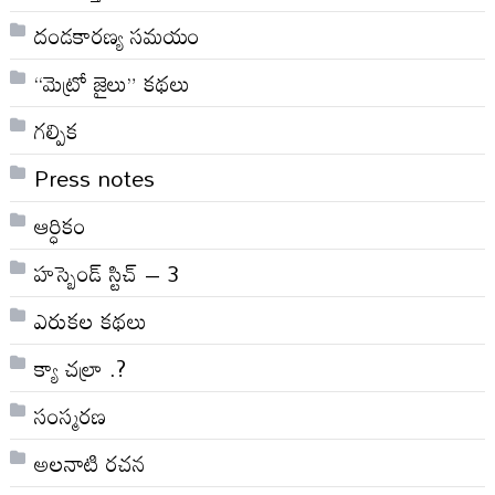
దండకారణ్య సమయం
“మెట్రో జైలు” కథలు
గల్పిక
Press notes
ఆర్ధికం
హస్బెండ్ స్టిచ్ – 3
ఎరుకల కథలు
క్యా చల్రా .?
సంస్మరణ
అలనాటి రచన