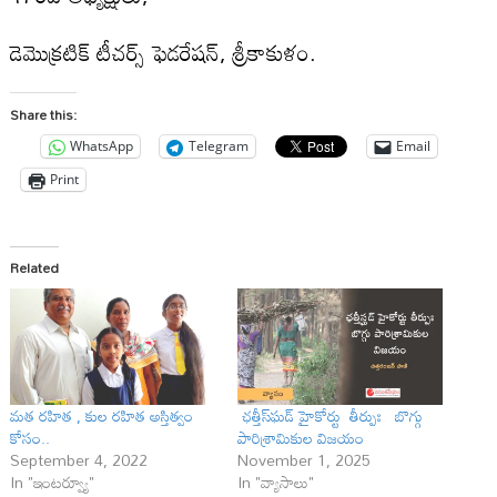
డెమొక్రటిక్ టీచర్స్ ఫెడరేషన్, శ్రీకాకుళం.
Share this:
WhatsApp
Telegram
Email
Print
Related
మత రహిత , కుల రహిత అస్తిత్వం
ఛత్తీస్‌ఘడ్ హైకోర్టు తీర్పుః బొగ్గు
కోసం..
పారిశ్రామికుల విజయం
September 4, 2022
November 1, 2025
In "ఇంటర్వ్యూ"
In "వ్యాసాలు"