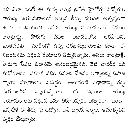
ఇది ఎలా ఉంటే ఈ మధ్య ఆంధ్ర ప్రదేశ్ హైకోర్టు ఉద్యోగుల
కారుణ్య నియామకాలలో ఇచ్చిన తీర్పు మరింత ఆశ్చర్యంగా
ఉంది. అదేమిటంటే, ఇకపై కారుణ్య నియామకాలు కేవలం
కాంట్రాక్టు, పొరుగు సేవల విధానంలోనే జరపాలని,
ఇంతవరకు పెండింగ్లో ఉన్న దరఖాస్తుదారులకు కూడా ఈ
నిబంధనను వర్తింప చేయాలని తీర్పునిచ్చారు. అసలు కాంట్రాక్ట్,
పొరుగు సేవల విధానమే అసంబద్ధమైనది. వెట్టి చాకిరీకి ఇది
మరోరూపం. సమాన పనికి సమాన వేతనం ఇవ్వాలన్న సహజ
న్యాయ సూత్రాలకు విరుద్ధం. అటువంటి విధానాన్ని రద్దు
చేయవలసిన న్యాయస్థానాలు ఈ విధంగా కారుణ్య
నియామకాలకు వర్తింప చేస్తూ తీర్పునివ్వడం విడ్డూరంగా ఉంది.
ఇప్పటికే ఈ తీర్పు పై ఉద్యోగ, ఉపాధ్యాయ వర్గాలు అసంతృప్తిని
వ్యక్తం చేస్తున్నారు.