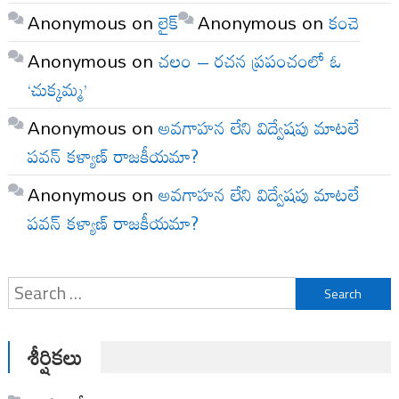
Anonymous
on
లైక్
Anonymous
on
కంచె
Anonymous
on
చలం – రచన ప్రపంచంలో ఓ
‘చుక్కమ్మ’
Anonymous
on
అవగాహన లేని విద్వేషపు మాటలే
పవన్ కళ్యాణ్ రాజకీయమా?
Anonymous
on
అవగాహన లేని విద్వేషపు మాటలే
పవన్ కళ్యాణ్ రాజకీయమా?
Search
for:
శీర్షికలు