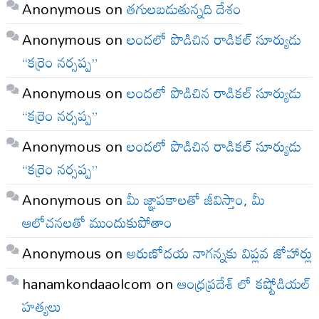
Anonymous
on
తగులబడుతున్నది దేశం
Anonymous
on
లందలో పొడిచిన రాడికల్ సూర్యుడు
“కర్రెం నర్సప్ప”
Anonymous
on
లందలో పొడిచిన రాడికల్ సూర్యుడు
“కర్రెం నర్సప్ప”
Anonymous
on
లందలో పొడిచిన రాడికల్ సూర్యుడు
“కర్రెం నర్సప్ప”
Anonymous
on
మీ జ్ఞాపకాలతో జీవిస్తాం, మీ
ఆలోచనలతో ముందుకుపోతాం
Anonymous
on
అరుణోదయ నాగన్నకు విప్లవ జోహార్లు
hanamkondaaolcom
on
ఆంధ్రప్రదేశ్ లో కష్టోడియల్
హత్యలు