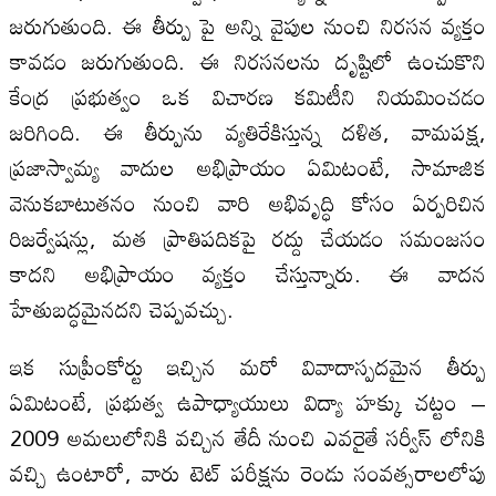
జరుగుతుంది. ఈ తీర్పు పై అన్ని వైపుల నుంచి నిరసన వ్యక్తం
కావడం జరుగుతుంది. ఈ నిరసనలను దృష్టిలో ఉంచుకొని
కేంద్ర ప్రభుత్వం ఒక విచారణ కమిటీని నియమించడం
జరిగింది. ఈ తీర్పును వ్యతిరేకిస్తున్న దళిత, వామపక్ష,
ప్రజాస్వామ్య వాదుల అభిప్రాయం ఏమిటంటే, సామాజిక
వెనుకబాటుతనం నుంచి వారి అభివృద్ధి కోసం ఏర్పరిచిన
రిజర్వేషన్లు, మత ప్రాతిపదికపై రద్దు చేయడం సమంజసం
కాదని అభిప్రాయం వ్యక్తం చేస్తున్నారు. ఈ వాదన
హేతుబద్ధమైనదని చెప్పవచ్చు.
ఇక సుప్రీంకోర్టు ఇచ్చిన మరో వివాదాస్పదమైన తీర్పు
ఏమిటంటే, ప్రభుత్వ ఉపాధ్యాయులు విద్యా హక్కు చట్టం –
2009 అమలులోనికి వచ్చిన తేదీ నుంచి ఎవరైతే సర్వీస్ లోనికి
వచ్చి ఉంటారో, వారు టెట్ పరీక్షను రెండు సంవత్సరాలలోపు