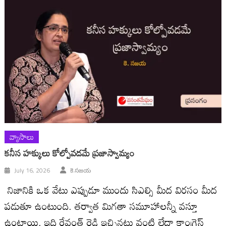
వ్యాసాలు
కనీస హక్కులు కోల్పోవడమే ప్రజాస్వామ్యం
July 16, 2026
కె.సజయ
నిజానికి ఒక వేటు ఎప్పుడూ ముందు సిఎల్సి మీద విరసం మీద
పడుతూ ఉంటుంది. తర్వాత మిగతా సమూహాలన్నీ వస్తూ
ఉంటాయి. ఇది రేవంత్ రెడ్డి ఇచ్చినటు వంటి లేదా కాంగ్రెస్