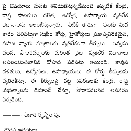
పై విషయాలు మనకు తెలియజేస్తున్నదేమంటే ఇప్పటికే కేంద్ర,
రాష్ట్ర పాలకులు దళిత, ఉద్యోగ, ఉపాధ్యాయ వ్యతిరేక
విధానాలను అలంబిస్తున్నారు. వీటికి తోడుగా పుండు మీద
కారం చల్లినట్లుగా సుప్రీం కోర్టు, హైకోర్టులు ప్రజావ్యతిరేకమైన,
సహజ న్యాయ సూత్రాలకు వ్యతిరేకంగా తీర్పులు ఇవ్వడం
వలన, పాలకవర్గాలకు మరింత ప్రజా వ్యతిరేక విధానాలు
అవలంబించటానికి దోహద పడినట్లు అయింది. కావున
దళితులు, ఉద్యోగులు, ఉపాధ్యాయులు ఈ కోర్టు తీర్పులను
వ్యతిరేకిస్తూ, ఈ తీర్పులపై చట్ట సవరణలకు కేంద్ర, రాష్ట్ర
ప్రభుత్వాలను డిమాండ్ చేస్తూ, పోరాడవలసిన అవసరం
ఏర్పడింది.
——- పేడాడ కృష్ణారావు,
గౌరవ అధ్యక్షులు,