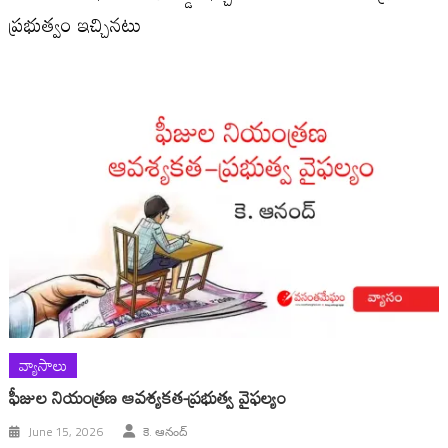
ప్రభుత్వం ఇచ్చినటు
వ్యాసాలు
ఫీజుల నియంత్రణ‌ ఆవశ్యకత-ప్రభుత్వ వైఫల్యం
June 15, 2026
కె. ఆనంద్