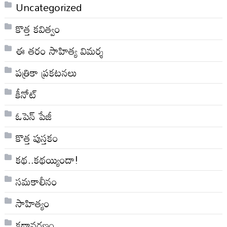
Uncategorized
కొత్త కవిత్వం
ఈ తరం సాహిత్య విమర్శ
పత్రికా ప్రకటనలు
కీనోట్
ఓపెన్ పేజీ
కొత్త పుస్తకం
కథ..కథయ్యిందా!
సమకాలీనం
సాహిత్యం
కథావరణం