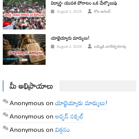
విద్యార్థి- యువత పోరాటం ఒక మేల్కొలుపు
August 2, 2026
కోట ఆనంద్
యాభైయ్యారు మార్కులు!
August 2, 2026
బమ్మిడి జగదీశ్వరరావు
మీ అభిప్రాయాలు
Anonymous
on
యాభైయ్యారు మార్కులు!
Anonymous
on
అర్బన్ నక్సల్
Anonymous
on
విత్తనం