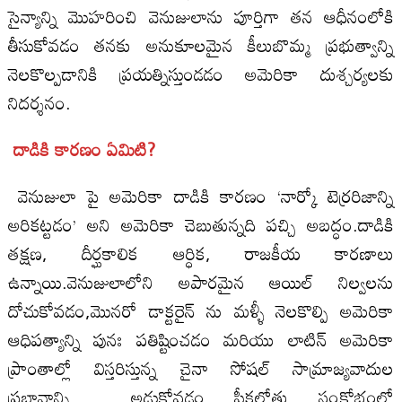
సైన్యాన్ని మొహరించి వెనుజులాను పూర్తిగా తన ఆధీనంలోకి
తీసుకోవడం తనకు అనుకూలమైన కీలుబొమ్మ ప్రభుత్వాన్ని
నెలకొల్పడానికి ప్రయత్నిస్తుండడం అమెరికా దుశ్చర్యలకు
నిదర్శనం.
దాడికి కారణం ఏమిటి?
వెనుజులా పై అమెరికా దాడికి కారణం ‘నార్కో టెర్రరిజాన్ని
అరికట్టడం’ అని అమెరికా చెబుతున్నది పచ్చి అబద్ధం.దాడికి
తక్షణ, దీర్ఘకాలిక ఆర్ధిక, రాజకీయ కారణాలు
ఉన్నాయి.వెనుజులాలోని అపారమైన ఆయిల్ నిల్వలను
దోచుకోవడం,మొనరో డాక్టరైన్ ను మళ్ళీ నెలకొల్పి అమెరికా
ఆధిపత్యాన్ని పునః పతిష్టించడం మరియు లాటిన్ అమెరికా
ప్రాంతాల్లో విస్తరిస్తున్న చైనా సోషల్ సామ్రాజ్యవాదుల
ప్రభావాన్ని అడ్డుకోవడం పీకల్లోతు సంక్షోభంలో