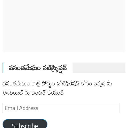
వసంతమేఘం సబ్‌స్క్రిప్షన్
వసంతమేఘం కొత్త పోస్టుల నోటిఫికేషన్ కోసం ఇక్కడ మీ
ఈమెయిల్ ను ఎంటర్ చేయండి
Email
Address
Subscribe