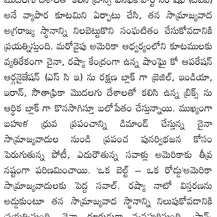
అనే వ్యాపార కూటమిని ఏర్పాటు చేసి, తన సామ్రాజ్యవాద
అగ్రరాజ్య స్థానాన్ని నిలబెట్టుకొని సంఘటితం చేసుకోవడానికి
ప్రయత్నిస్తుంది. మరోవైపు అమెరికా ఆధ్వర్యంలోని కూటములకు
వ్యతిరేకంగా చైనా, రష్యా కేంద్రంగా ఉన్న షాంఘై కో ఆపరేషన్
ఆర్గనైజేషన్ (ఎస్ సి ఇ) ను రక్షణ బ్లాక్ గా బ్రెజిల్, ఇండియా,
ఇరాన్, సౌతాఫ్రికా మొదలగు దేశాలతో కలిసి ఉన్న బ్రిక్స్ ను
ఆర్ధిక బ్లాక్ గా కొనసాగిస్తూ బలోపేతం చేస్తున్నాయి. ముఖ్యంగా
బహుళ ధ్రువ ప్రపంచాన్ని డిమాండ్ చేస్తున్న చైనా
సామ్రాజ్యవాదుల నుండి ప్రపంచ పునర్విభజన కోసం
పెరుగుతున్న పోటీ, ఎదురౌతున్న సవాళ్లు అమెరికాకు తీవ్ర
నష్టంగా పరిణమించాయి. ‘ఒక బెల్ట్ – ఒక రోడ్డు’అమెరికా
సామ్రాజ్యవాదులకు పెద్ద సవాల్. రష్యా నాటో విస్తరణను
అడ్డుకుంటూ తన సామ్రాజ్యవాద స్థానాన్ని నిలుపుకోవడానికి
ప్రయత్నిస్తుంది. చైనా దూకుడుగా వ్యవహరిస్తుంది. ప్రాన్స్