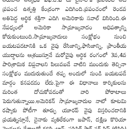
ప్రపంచ ఉత్పత్తి కేంద్రంగా ఎదిగింది.ప్రపంచంలో రెండవ
అతిపెద్ద ఆర్థిక శక్తిగా ఎదిగి అమెరికాకు సవాల్ విసిరింది.ఈ
నేపధ్యంలో అమెరికా సామ్రాజ్యవాదం ఆధిపత్యాన్ని
కోరుకుంటుంది.సామ్రాజ్యవాదులు సంక్షోభం నుంచి
బయటపడటానికి ఒక వైపు రేసిజాన్ని,ఫాసిజాన్ని, ప్రాంతీయ
యుద్ధాలను ఆశ్రయిస్తూనే మరోవైపు ఆర్ధిక రంగంలో 3వ,4వ
పారిశ్రామిక విప్లవాలని పిలువబడే వాటిని ముందుకు తెచ్చినా
సంక్షోభం ముదురుతుందే తప్ప అందులో నుండి బయటపడే
మార్గం కనపడడం లేదు.పైగా ఈ విధానాలు కార్మికులను
మరింత దోచుకోవడంతో వారి పోరాటాలు
పెరుగుతున్నాయి.అమెరికన్ సామ్రాజ్యవాదుల నాటో కూటమి
రష్యాకు పోటీగా తూర్పు యూరప్ వైపు విస్తరించడానికి
ప్రయత్నిస్తూనే, చైనాకు వ్యతిరేకంగా జపాన్, దక్షిణ కొరియా
మొదలగు దేశాలతో కలిసి ట్రాన్స్ పసిఫిక్ పార్ట్ నర్ షిఫ్ (టిపిపి)