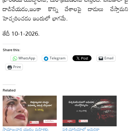
దాడిచేయడం,ఇంకా కొన్ని దేశాలపై దాడులు చేస్తామని
హెచ్చరించడం ఇందులో భాగమే.
తేదీ 10-1-2026.
Share this:
WhatsApp
Telegram
Email
Print
Related
సామ్రాజ్యవాద యుద్ధం మహిళల్ని
పశ్చిమాసియాలో అమెరికా