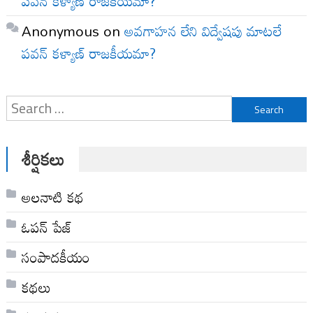
పవన్ కళ్యాణ్ రాజకీయమా?
Anonymous
on
అవగాహన లేని విద్వేషపు మాటలే
పవన్ కళ్యాణ్ రాజకీయమా?
Search
for:
శీర్షికలు
అల‌నాటి క‌థ‌
ఓపన్ పేజ్
సంపాదకీయం
కథలు