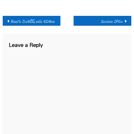
Post
తెలుగు వెంకటేష్ ఐదు కవితలు
మంటల హారం
navigation
Leave a Reply