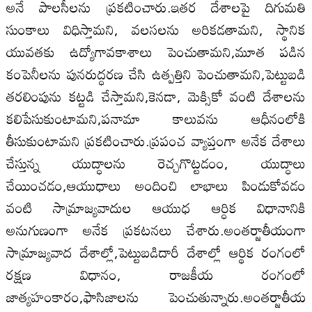
అనే పాలసీలను ప్రకటించారు.ఇతర దేశాలపై దిగుమతి
సుంకాలు విధిస్తామని, వలసలను అరికడతామని, స్థానిక
యువతకు ఉద్యోగావకాశాలు పెంచుతామని,మూత పడిన
కంపెనీలను పునరుద్ధరణ చేసి ఉత్పత్తిని పెంచుతామని,పెట్టుబడి
తరలింపును కట్టడి చేస్తామని,కెనడా, మెక్సికో వంటి దేశాలను
కలిపేసుకుంటామని,పనామా కాలువను ఆధీనంలోకి
తీసుకుంటామని ప్రకటించారు.ప్రపంచ వ్యాప్తంగా అనేక దేశాలు
చేస్తున్న యుద్ధాలను రెచ్చగొట్టడంం, యుద్ధాలు
చేయించడం,ఆయుధాలు అందించి లాభాలు పిండుకోవడం
వంటి సామ్రాజ్యవాదుల ఆయుధ ఆర్ధిక విధానానికి
అనుగుణంగా అనేక ప్రకటనలు చేశారు.అంతర్జాతీయంగా
సామ్రాజ్యవాద దేశాల్లో,పెట్టుబడిదారీ దేశాల్లో ఆర్థిక రంగంలో
రక్షణ విధానం, రాజకీయ రంగంలో
జాత్యహంకారం,ఫాసిజాలను పెంచుతున్నారు.అంతర్జాతీయ