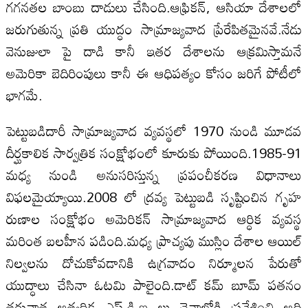
గగనతల బాంబు దాడులు చేసింది.ఆఫ్రికన్, ఆసియా దేశాలలో
జరుగుతున్న ప్రతి యుద్ధం సామ్రాజ్యవాద ప్రేరేపితమైనవే.నేడు
వెనుజులా పై దాడి కానీ ఇతర దేశాలను ఆక్రమిస్తామనే
అమెరికా బెదిరింపులు కానీ ఈ ఆధిపత్యం కోసం జరిగే పోటీలో
భాగమే.
పెట్టుబడిదారీ సామ్రాజ్యవాద వ్యవస్థలో 1970 నుండి మూడవ
దీర్ఘకాలిక సార్వత్రిక సంక్షోభంలో కూరుకు పోయింది.1985-91
మధ్య నుండి అనుసరిస్తున్న ప్రపంచీకరణ విధానాలు
విఫలమైయ్యాయి‌.2008 లో ద్రవ్య పెట్టుబడి సృష్టించిన గృహ
రుణాల సంక్షోభం అమెరికన్ సామ్రాజ్యవాద ఆర్ధిక వ్యవస్థ
మరింత బలహీన పడింది.మధ్య ప్రాచ్యపు ముస్లిం దేశాల ఆయిల్
నిల్వలను దోచుకోవడానికి ఉగ్రవాదం నిర్మూలన పేరుతో
యుద్ధాలు చేసినా ఓటమి పాలైంది.డాట్ కమ్ బూమ్ పతనం
తరువాత అత్యధిక ఎఫ్.డి.ఐ లు చైనాలోకి ప్రవేశించి అది