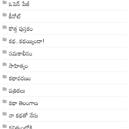
ఓపెన్ పేజీ
కీనోట్
కొత్త పుస్తకం
కథ..కథయ్యిందా!
సమకాలీనం
సాహిత్యం
కథావరణం
పత్రికలు
కథా తెలంగాణ
నా క‌థ‌తో నేను
కవిత్వంలోకి