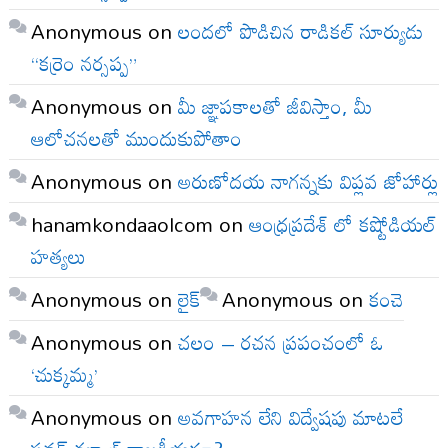
Anonymous
on
లందలో పొడిచిన రాడికల్ సూర్యుడు
“కర్రెం నర్సప్ప”
Anonymous
on
మీ జ్ఞాపకాలతో జీవిస్తాం, మీ
ఆలోచనలతో ముందుకుపోతాం
Anonymous
on
అరుణోదయ నాగన్నకు విప్లవ జోహార్లు
hanamkondaaolcom
on
ఆంధ్రప్రదేశ్ లో కష్టోడియల్
హత్యలు
Anonymous
on
లైక్
Anonymous
on
కంచె
Anonymous
on
చలం – రచన ప్రపంచంలో ఓ
‘చుక్కమ్మ’
Anonymous
on
అవగాహన లేని విద్వేషపు మాటలే