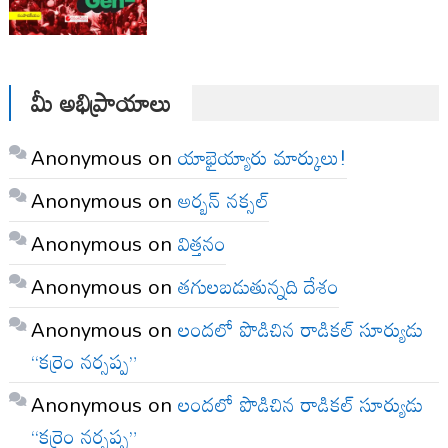
మీ అభిప్రాయాలు
Anonymous
on
యాభైయ్యారు మార్కులు!
Anonymous
on
అర్బన్ నక్సల్
Anonymous
on
విత్తనం
Anonymous
on
తగులబడుతున్నది దేశం
Anonymous
on
లందలో పొడిచిన రాడికల్ సూర్యుడు
“కర్రెం నర్సప్ప”
Anonymous
on
లందలో పొడిచిన రాడికల్ సూర్యుడు
“కర్రెం నర్సప్ప”