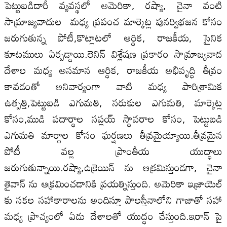
పెట్టుబడిదారీ వ్యవస్థలో అమెరికా, రష్యా, చైనా వంటి
సామ్రాజ్యవాదుల మధ్య ప్రపంచ మార్కెట్ల పునర్విభజన కోసం
జరుగుతున్న పోటీ,కొట్లాటలో ఆర్థిక, రాజకీయ, సైనిక
కూటములు ఏర్పడ్డాయి.లెనిన్ విశ్లేషణ ప్రకారం సామ్రాజ్యవాద
దేశాల మధ్య అసమాన ఆర్ధిక, రాజకీయ అభివృద్ధి తీవ్రం
కావడంతో అనివార్యంగా వాటి మధ్య పారిశ్రామిక
ఉత్పత్తి,పెట్టుబడి ఎగుమతి, సరుకుల ఎగుమతి, మార్కెట్ల
కోసం,ముడి పదార్థాల సప్లయ్ స్థావరాల కోసం, పెట్టుబడి
ఎగుమతి మార్గాల కోసం ఘర్షణలు తీవ్రమైయ్యాయి.తీవ్రమైన
పోటీ వల్ల ప్రాంతీయ యుద్ధాలు
జరుగుతున్నాయి.రష్యా,ఉక్రెయిన్ ను ఆక్రమిస్తుండగా, చైనా
తైవాన్ ను ఆక్రమించడానికి ప్రయత్నిస్తుంది. అమెరికా ఇజ్రాయెల్
కు సకల సహాకారాలను అందిస్తూ పాలస్తీనాలోని గాజాతో సహా
మధ్య ప్రాచ్యంలో ఏడు దేశాలతో యుద్ధం చేస్తుంది.ఇరాన్ పై