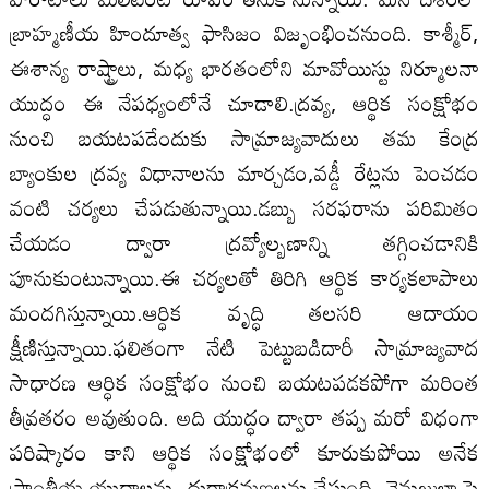
బ్రాహ్మణీయ హిందూత్వ ఫాసిజం విజృంభించనుంది. కాశ్మీర్,
ఈశాన్య రాష్ట్రాలు, మధ్య భారతంలోని మావోయిస్టు నిర్మూలనా
యుద్ధం ఈ నేపధ్యంలోనే చూడాలి.ద్రవ్య, ఆర్థిక సంక్షోభం
నుంచి బయటపడేందుకు సామ్రాజ్యవాదులు తమ కేంద్ర
బ్యాంకుల ద్రవ్య విధానాలను మార్చడం,వడ్డీ రేట్లను పెంచడం
వంటి చర్యలు చేపడుతున్నాయి.డబ్బు సరఫరాను పరిమితం
చేయడం ద్వారా ద్రవ్యోల్బణాన్ని తగ్గించడానికి
పూనుకుంటున్నాయి.ఈ చర్యలతో తిరిగి ఆర్థిక కార్యకలాపాలు
మందగిస్తున్నాయి.ఆర్ధిక వృద్ధి తలసరి ఆదాయం
క్షీణిస్తున్నాయి.ఫలితంగా నేటి పెట్టుబడిదారీ సామ్రాజ్యవాద
సాధారణ ఆర్ధిక సంక్షోభం నుంచి బయటపడకపోగా మరింత
తీవ్రతరం అవుతుంది. అది యుద్ధం ద్వారా తప్ప మరో విధంగా
పరిష్కారం కాని ఆర్థిక సంక్షోభంలో కూరుకుపోయి అనేక
ప్రాంతీయ యుద్ధాలను, దురాక్రమణలను చేస్తుంది. వెనుజులా పై