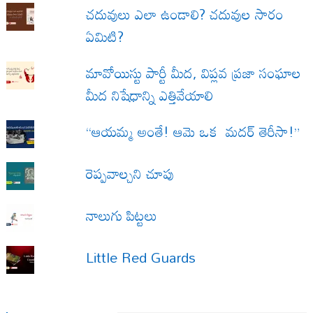
చదువులు ఎలా ఉండాలి? చదువుల సారం
ఏమిటి?
మావోయిస్టు పార్టీ మీద, విప్లవ ప్రజా సంఘాల
మీద నిషేధాన్ని ఎత్తివేయాలి
“ఆయమ్మ అంతే! ఆమె ఒక మదర్ తెరీసా!”
రెప్పవాల్చని చూపు
నాలుగు పిట్టలు
Little Red Guards