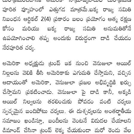
పూరిత వ్యూహంలో ఎత్తుగడ మాత్రమే.ఐక్య రాజ్య సమితి
నిబంధన ఆర్టికల్ 2(4) ప్రకారం బలం ప్రయోగం ఆత్మ రక్షణ
కోసం మరియు ఐక్య రాజ్య సమితి అనుమతితోనే
ఉపయోగించాలి తప్ప అందుకు విరుద్ధంగా దాడి చేయడం
నేరపూరిత చర్య.
అమెరికా అధ్యక్షుడు ట్రంప్ ఇక నుంచి వెనుజులా ఆయిల్
నిల్లలను వెలికి తీసి అమెరికాకు ఎగుమతి చేస్తామని, వచ్చిన
ఆదాయంతో అమెరికా, వెనుజులా ప్రజల అభివృద్ధికి ఖర్చు
చేస్తామని ప్రకటించాడు. వెనుజులా పై దాడి కానీ, అక్కడి
ఆయిల్ నిల్వలను తరలించుకు పోవడం వంటి చర్యలు
స్వచ్ఛమైన బందిపోటు చర్యలు. ఈ దుశ్చర్యలను అంతర్జాతీయ
సమాజం ఖండిస్తూ, బందీలను వెంటనే విడుదల చేయాలని
డిమాండ్ చేసినా ట్రంప్ లెక్క చేయకుండా మరో రెండు వేల