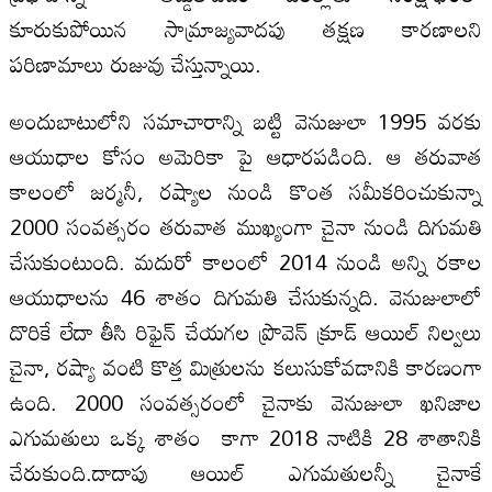
కూరుకుపోయిన సామ్రాజ్యవాదపు తక్షణ కారణాలని
పరిణామాలు రుజువు చేస్తున్నాయి.
అందుబాటులోని సమాచారాన్ని బట్టి వెనుజులా 1995 వరకు
ఆయుధాల కోసం అమెరికా పై ఆధారపడింది. ఆ తరువాత
కాలంలో జర్మనీ, రష్యాల నుండి కొంత సమీకరించుకున్నా
2000 సంవత్సరం తరువాత ముఖ్యంగా చైనా నుండి దిగుమతి
చేసుకుంటుంది. మదురో కాలంలో 2014 నుండి అన్ని రకాల
ఆయుధాలను 46 శాతం దిగుమతి చేసుకున్నది. వెనుజులాలో
దొరికే లేదా తీసి రిఫైన్ చేయగల ప్రొవెన్ క్రూడ్ ఆయిల్ నిల్వలు
చైనా, రష్యా వంటి కొత్త మిత్రులను కలుసుకోవడానికి కారణంగా
ఉంది. 2000 సంవత్సరంలో చైనాకు వెనుజులా ఖనిజాల
ఎగుమతులు ఒక్క శాతం కాగా 2018 నాటికి 28 శాతానికి
చేరుకుంది.దాదాపు ఆయిల్ ఎగుమతులన్నీ చైనాకే