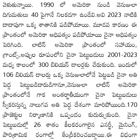
వెళుతున్నాయి. 1990 లో అమెరికా నుండి వెనుజులా
దిగుమతులు 40 పైగానే నిలకడగా ఉండేవి.అవి 2023 నాటికి
దాదాపుగా ఒక్క శాతానికి పడిపోయాయి. మూడవ కారణం ఈ
ప్రాంతంలో అమెరికా ఆధిపత్యం పడిపోయాయి చైనా ఆధిపత్యం
పెరిగింది. లాటిన్ అమెరికా ప్రాంతంలో సహాయం,
గ్రాంట్స్,అప్పుల రూపంలోని చైనా పెట్టుబడులు 2001-2023
మధ్య కాలంలో 300 బిలియన్ డాలర్లకు చేరుకుంది. ఇందులో
106 బిలియన్ డాలర్లు ఒక్క వెనుజులాలోనే పెట్టబడి చైనా అతి
పెద్ద పెట్టుబడిదారుడిగానూ,వెనుజులా లాటిన్ అమెరికా
ప్రాంతంలోనే గాక అంతర్జాతీయంగా చైనా పెట్టుబడులు
స్వీకరిస్తున్న నాలుగవ అతి పెద్ద దేశంగా మారిపోయింది‌.170
ప్రాజెక్టుల నిర్మాణానికి ఒప్పందం కుదుర్చుకుంది. చైనా
పెట్టుబడుల్లో 26 శాతం కీలకరంగాలైన ఎనర్జీ, మైనింగ్,
పారిశ్రామిక రంగాల్లో కేంద్రీకరించబడ్డాయి.ఈ విధంగా