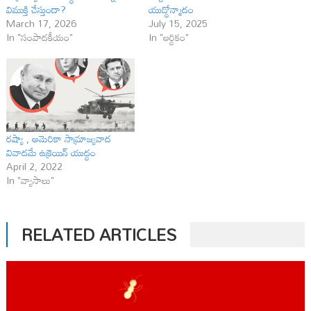
విముక్తి చేస్తుందా?
యుద్ధోన్మాదం
March 17, 2026
July 15, 2025
In "సంపాదకీయం"
In "ఆర్ధికం"
రష్యా , అమెరికా సామ్రాజ్యవాద
వివాదమే ఉక్రెయిన్‌ యుద్ధం
April 2, 2022
In "వ్యాసాలు"
RELATED ARTICLES