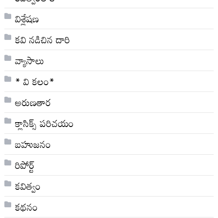
విశ్లేషణ
కవి నడిచిన దారి
వ్యాసాలు
* వి క‌లం*
అరుణతార
క్లాసిక్స్ ప‌రిచ‌యం
బహుజనం
రిపోర్ట్
కవిత్వం
కథనం