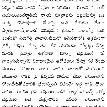
నిర్బంధించిన వారిని బేషరతుగా విడుదల చేయాలని డిమాండ్
చేయాలి.అంతర్జాతీయ న్యాయ సూత్రాలను ఉల్లంఘిస్తూ ఒక
సార్వ భౌమాధికార దేశంపై దాడి చేయడం దేశాల
స్వాతంత్రానికి,శాంతికి విరుద్ధమని ప్రపంచ దేశాలన్నీ ముక్త
కంఠంతో ఎలుగెత్తి చాటాలి.మదురో అమెరికాలోకి అక్రమంగా
డ్రగ్స్ సరఫరా చేస్తూ తమ దేశ యువతను నిర్వీర్యం చేస్తూ
మాదక ద్రవ్యాల ఉగ్రవాదా (నార్కో టెర్రరిజం) నికి
పాల్పడుతున్నాడని నిరాధారమైన ఆరోపణలు చేస్తూ గత రెండు
నెలలుగా వెనుజులా చుట్టూ నావికా దళాలతో మొహరించి
వెనుజులా నౌకల పై కవ్వింపు దాడులు చేస్తూ వెనుజులాను
లొంగదీసుకోవడానికి ప్రయత్నించి విఫలమై అర్ధ రాత్రి దొంగ
చాటుగా ఈ దురాక్రమణ పూరిత దాడికి పాల్పడింది.డ్రగ్స్,నార్కో
టెర్రరిజం అనే దుష్ప్రచారం కేవలం వెనుజులాను
దురాక్రమించడానికి అమెరికా సామ్రాజ్యవాదుల దురాక్రమణ