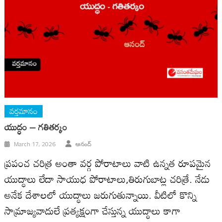
వర్తమానం
యుద్ధం – గతితర్కం
March 17, 2026
ఆనంద్
ప్రపంచ చరిత్ర అంతా వర్గ పోరాటాలు వాటి ఉన్నత రూపమైన
యుద్ధాలు లేదా సాయుధ పోరాటాలు,తిరుగుబాట్ల చరిత్రే. నేడు
అనేక దేశాలలో యుద్ధాలు జరుగుతున్నాయి. వీటిలో కొన్ని
సామ్రాజ్యవాదులే ప్రత్యక్షంగా చేస్తున్న యుద్ధాలు కాగా