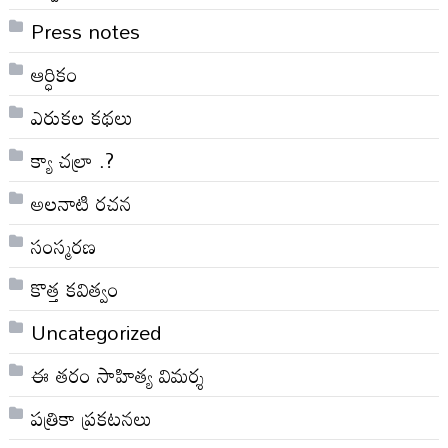
Press notes
ఆర్ధికం
ఎరుకల కథలు
క్యా చల్రా .?
అలనాటి రచన
సంస్మరణ
కొత్త కవిత్వం
Uncategorized
ఈ తరం సాహిత్య విమర్శ
పత్రికా ప్రకటనలు