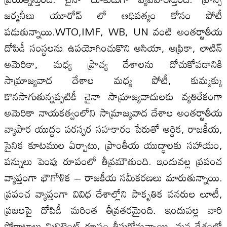
జర్మనీలు యూరోప్ లో ఆధిపత్యం కోసం పోటీ
పడుతున్నాయి.WTO,IMF, WB, UN వంటి అంతర్జాతీయ
దోపిడీ సంస్థలను ఉపయోగించుకొని ఆసియా, ఆఫ్రికా, లాటిన్
అమెరికా, మధ్య ప్రాచ్య దేశాలను దోచుకోవడానికి
సామ్రాజ్యవాద దేశాల మధ్య పోటీ, కుమ్మక్కు
కొనసాగుతున్నప్పటికీ చైనా సామ్రాజ్యవాదులకు వ్యతిరేకంగా
అమెరికా నాయకత్వంలోని సామ్రాజ్యవాద దేశాల అంతర్జాతీయ
వ్యాపార యుద్ధం పరస్పర సహకారం పేరుతో ఆర్థిక, రాజకీయ,
సైనిక కూటముల ఏర్పాటు, ప్రాంతీయ యుద్ధాలకు సహాయం,
పన్నులు పెంపు రూపంలో తీవ్రమౌతుంది. ఇందువల్ల ప్రపంచ
వ్యాప్తంగా భౌగోళిక – రాజకీయ సమీకరణలు మారుతున్నాయి.
ప్రపంచ వ్యాప్తంగా వివిధ దేశాల్లోని పాకృతిక వనరుల లూటీ,
ప్రజలపై దోపిడీ మరింత తీవ్రతరమైంది. ఇందువల్ల వారి
పోరాటాలు మిలిటెంట్ రూపం తీసుకోనున్నాయి. మన దేశంలో