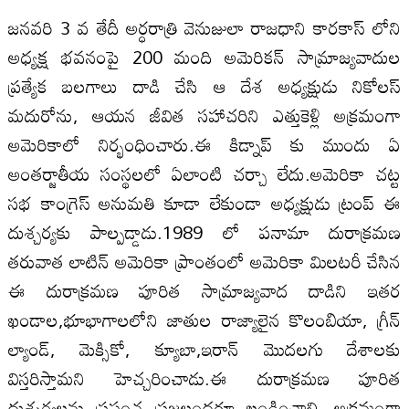
జనవరి 3 వ తేదీ అర్ధరాత్రి వెనుజులా రాజధాని కారకాస్ లోని
అధ్యక్ష భవనంపై 200 మంది అమెరికన్ సామ్రాజ్యవాదుల
ప్రత్యేక బలగాలు దాడి చేసి ఆ దేశ అధ్యక్షుడు నికోలస్
మదురోను, ఆయన జీవిత సహాచరిని ఎత్తుకెళ్లి అక్రమంగా
అమెరికాలో నిర్భంధించారు.ఈ కిడ్నాప్ కు ముందు ఏ
అంతర్జాతీయ సంస్థలలో ఏలాంటి చర్చా లేదు.అమెరికా చట్ట
సభ కాంగ్రెస్ అనుమతి కూడా లేకుండా అధ్యక్షుడు ట్రంప్ ఈ
దుశ్చర్యకు పాల్పడ్డాడు.1989 లో పనామా దురాక్రమణ
తరువాత లాటిన్ అమెరికా ప్రాంతంలో అమెరికా మిలటరీ చేసిన
ఈ దురాక్రమణ పూరిత సామ్రాజ్యవాద దాడిని ఇతర
ఖండాల,భూభాగాలలోని జాతుల రాజ్యాలైన కొలంబియా, గ్రీన్
ల్యాండ్, మెక్సికో, క్యూబా,ఇరాన్ మొదలగు దేశాలకు
విస్తరిస్తామని హెచ్చరించాడు.ఈ దురాక్రమణ పూరిత
దుశ్చర్యలను ప్రపంచ ప్రజలందరూ ఖండించాలి. అక్రమంగా