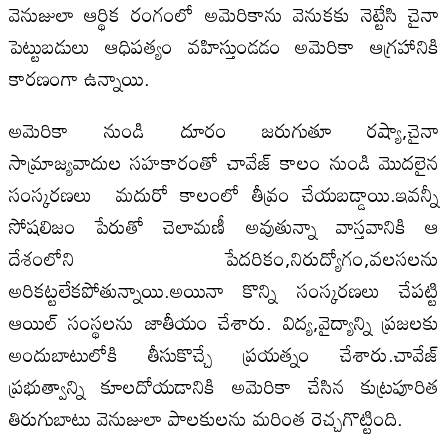
వెనుజులా ఆర్థిక రంగంలో అమెరికాను వెనుకకు నెట్టేసి చైనా
పెట్టుబడులు ఆధిపత్యం వహిస్తుండడం అమెరికా ఆగ్రహానికి
కారణంగా ఉన్నాయి.
అమెరికా నుండి దూరం జరుగుతూ రష్యా,చైనా
సామ్రాజ్యవాదుల సహకారంతో చావేజ్ కాలం నుండి మొదలైన
సంస్కరణలు మదురో కాలంలో తీవ్రం చేయబడ్డాయి.ఇవన్నీ
సోషలిజం పేరుతో చెలామణీ అవుతున్నా వాస్తవానికి ఆ
దేశంలోని పేదరికం,నిరుద్యోగం,వలసలను
అరికట్టలేకపోతున్నాయి.అయినా కొన్ని సంస్కరణలు చేపట్టి
ఆయిల్ సంస్థలను జాతీయం చేశారు. విద్య,వైద్యాన్ని ప్రజలకు
అందుబాటులోకి తీసుకొచ్చే ప్రయత్నం చేశారు.చావేజ్
ప్రభుత్వాన్ని కూలదోయడానికి అమెరికా చేసిన కుట్రపూరిత
తిరుగుబాటు వెనుజులా పాలకులను మరింత రెచ్చగొట్టింది.