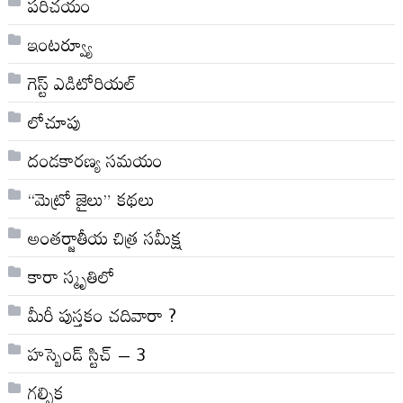
పరిచయం
ఇంటర్వ్యూ
గెస్ట్ ఎడిటోరియల్
లోచూపు
దండకారణ్య సమయం
“మెట్రో జైలు” కథలు
అంతర్జాతీయ చిత్ర సమీక్ష
కారా స్మృతిలో
మీరీ పుస్తకం చదివారా ?
హస్బెండ్ స్టిచ్ – 3
గల్పిక