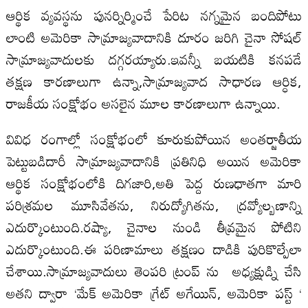
ఆర్థిక వ్యవస్థను పునర్నిర్మించే పేరిట నగ్నమైన బందిపోటు
లాంటి అమెరికా సామ్రాజ్యవాదానికి దూరం జరిగి చైనా సోషల్
సామ్రాజ్యవాదులకు దగ్గరయ్యారు.ఇవన్నీ బయటికి కనపడే
తక్షణ కారణాలుగా ఉన్నా,సామ్రాజ్యవాద సాధారణ ఆర్ధిక,
రాజకీయ సంక్షోభం అసలైన మూల కారణాలుగా ఉన్నాయి.
వివిధ రంగాల్లో సంక్షోభంలో కూరుకుపోయిన అంతర్జాతీయ
పెట్టుబడిదారీ సామ్రాజ్యవాదానికి ప్రతినిధి అయిన అమెరికా
ఆర్థిక సంక్షోభంలోకి దిగజారి,అతి పెద్ద రుణధాతగా మారి
పరిశ్రమల మూసివేతను, నిరుద్యోగితను, ద్రవ్యోల్బణాన్ని
ఎదుర్కొంటుంది.రష్యా, చైనాల నుండి తీవ్రమైన పోటిని
ఎదుర్కొంటుంది.ఈ పరిణామాలు తక్షణం దాడికి పురికొల్పేలా
చేశాయి.సామ్రాజ్యవాదులు తెంపరి ట్రంప్ ను అధ్యక్షుడ్ని చేసి
అతని ద్వారా ‘మేక్ అమెరికా గ్రేట్ అగేయిన్, అమెరికా పస్ట్ ‘