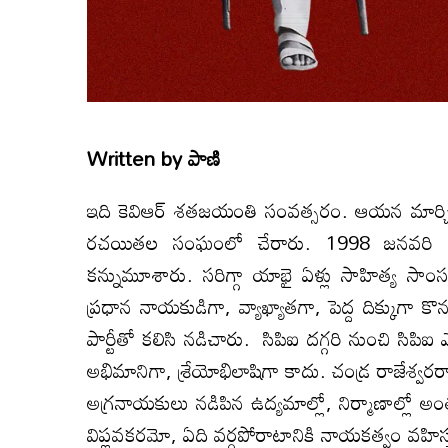
Written by
పాణి
ఇది కెవిఆర్ శతజయంతి సంవత్సరం. ఆయ‌న మార
రచయితల సంఘంలో చేరారు. 1998 జనవరి 1
కన్నుమూశారు. సరిగ్గా యాభై ఏళ్లు సాహిత్య సా
ప్రధాన నాయకుడిగా, వ్యాఖ్యాతగా, పెద్ద దిక్కుగా క
పార్టీతో కలిసి నడిచారు. సిపిఐ దగ్గరి నుంచి సిపి
అభిమానిగా, శ్రేయోభిలాషిగా కాదు. చండ్ర రాజేశ్వ
అగ్రనాయకులు నడిపిన ఉద్యమాల్లో, నిర్మాణాల్లో అంతర
విప్లవకరమో, ఏది వర్గపోరాటానికి నాయకత్వం వహిస్తు