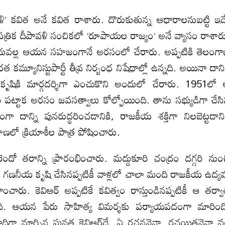
పావళి’ కవిత అనే కవిత రాశారు. దొరుకుతున్న ఆధారాలనుబట్టి ఇ
రిక దీపావళి సంచికలో ‘రూపాయల రాజ్యం’ అనే వ్యాసం రాశార
అందువల్ల ఆయన సహజంగానే అరసంలో చేరారు. అప్పటికి తెలంగ
ూనిస్టుపార్టీ తీవ్ర నిర్బంధ నిషేధాల్లో ఉన్నది. అయినా దాని
ృషికి మార్గదర్శిగా ఎంచుకొని అందులో చేరారు. 1951లో
దారి పట్టాక అరసం జవసత్వాలు కోల్పోయింది. తాను సభ్యుడిగా చేస
ా దాన్ని పునరుద్ధరించడానికి, రాజకీయ శక్తిగా నిలబెట్టడాని
లో క్రియాశీల పాత్ర పోషించారు.
రెందో తరాన్ని ప్రారంభించారు. మద్దుకూరి చంద్రం దగ్గరి నుం
ో గణనీయ కృషి చేసినప్పటికీ వాళ్లలో చాలా మంది రాజకీయ ఉద్
హించారు. కెవిఆర్ అప్పటికే కవిత్వం రాస్తుండినప్పటికీ ఆ తర్వ
ంది. ఆయన పేరు సాహిత్య విమర్శకు పర్యాయపదంగా మారింద
పునాదిగా మార్చిన ఘనత కెవిఆర్‌దే. ఏ రచననైనా, రచయితనైనా వర