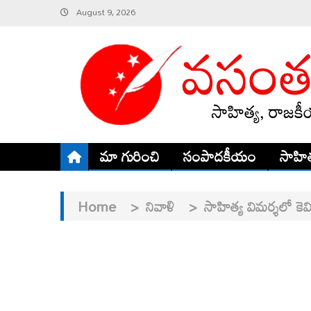
Skip
August 9, 2026
to
content
మా గురించి
సంపాదకీయం
సాహిత
Home
>
నివాళి
>
సాహిత్య విమర్శలో కెవ