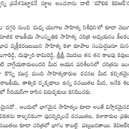
ాన్ని ప్రవేశపెట్టారనే స్థూల అంచనాను దాటి ‘మౌలిక కెవిఆర్‌’
’ దగ్గరి నుంచి ‘మధ్య యుగాల సాహిత్య నిశీధిని’లో కూడా వెలు
సామాజిక రాజకీయ సాంస్కృతిక సాహిత్య చరిత్ర అధ్యయనం కీలక
 భావ వ్యక్తీకరణలయిన సాహిత్య కళా రూపాల సంఘర్షణనూ మ
డ్డి, దువ్వూరి రామిరెడ్డి, శ్రీశ్రీ మొదలు తన తన కాలపు కవుల
టి వాగ్గేయకారులందరి మీద ఆయన పరిశీలనలో చరిత్రను ఇ
ా కొన్ని డజన్ల మంది సాహిత్యకారుల రచనల మీద కచ్చితమ
న రాజకీయ, తాత్విక దృక్పథాలు ఉన్న రచయితల మీద, అనేక శిల
ో సీరియస్‌గా రాసిన విమర్శకులు కనిపించరు.
లమైనదో.. అందులో భాగమైన సాహిత్యం కూడా అంతే విస్తారమైనద
కతను కాల్పనికంగా పునర్నిర్మించే రచయితల, కళాకారుల ప్రత
రచయితలు కూడా చరిత్రలో భాగం కాబట్టి పట్టుబడతాయి. కెవిఆర్‌