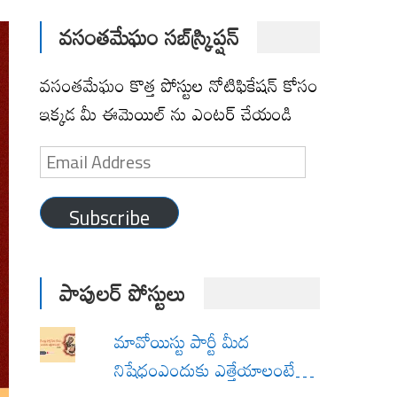
వసంతమేఘం సబ్‌స్క్రిప్షన్
వసంతమేఘం కొత్త పోస్టుల నోటిఫికేషన్ కోసం
ఇక్కడ మీ ఈమెయిల్ ను ఎంటర్ చేయండి
Email
Address
Subscribe
పాపులర్ పోస్టులు
మావోయిస్టు పార్టీ మీద
నిషేధంఎందుకు ఎత్తేయాలంటే…