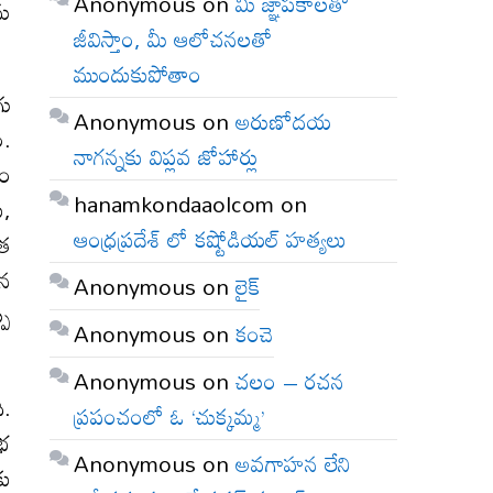
Anonymous
on
మీ జ్ఞాపకాలతో
ను
జీవిస్తాం, మీ ఆలోచనలతో
ముందుకుపోతాం
గు
Anonymous
on
అరుణోదయ
ం.
నాగన్నకు విప్లవ జోహార్లు
నం
hanamkondaaolcom
on
ు,
ఆంధ్రప్రదేశ్ లో కష్టోడియల్ హత్యలు
ంత
ైన
Anonymous
on
లైక్
్ప
Anonymous
on
కంచె
Anonymous
on
చలం – రచన
ి.
ప్రపంచంలో ఓ ‘చుక్కమ్మ’
ిభ
Anonymous
on
అవగాహన లేని
కు