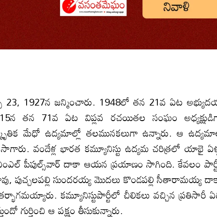
్చి 23, 1927న జన్మించారు. 1948లో తన 21వ ఏట అభ్యు
5న తన 71వ ఏట విప్లవ రచయితల సంఘం అధ్యక్షుడిగ
ంస్కృతిక మేధో ఉద్యమాల్లో తలమునకలుగా ఉన్నారు. ఆ ఉద్యమ
ొనసాగారు. వందేళ్ల భారత కమ్యూనిస్టు ఉద్యమ చరిత్రలో యాభై ఏళ్
ఐ ఎంఎల్ పీపుల్స్‌వార్ దాకా ఆయన ప్రయాణం సాగింది. కేవలం పార్
రరావు, పుచ్చలపల్లి సుందరయ్య మొదలు కొండపల్లి సీతారామయ్య దా
్భాగమయ్యారు. కమ్యూనిస్టుపార్టీలో చీలికలు వచ్చిన ప్రతిసారీ ఏ
ందో గుర్తించి ఆ పక్షం తీసుకున్నారు.