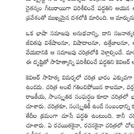
చైతన్యం గీటురాయిగా పరిశీలించే పద్ధతిని ఆయన
ప్రవేశంతో ముఖ్యమైన దశలోకి మారింది. ఆ మార్పు
ఒక భాషా సమాజపు అనుభవాన్ని, దాని సజనాత్మ
జీవితపు విశేషాలనూ, విషాదాలనూ, ఉత్తేజాలనూ
వేయడానికి ఆ సమాజపు చరిత్రలోకి వెళ్లాల్సిందే.
ఈ దృష్టితో సాహిత్యాన్ని పరిశీలించే పద్ధతిని కెవిఆర
కెవిఆర్ సాహిత్య విమర్శలో చరిత్ర భారం ఎక్కువగ
ఉండదు. చరిత్ర అంటే గతించిపోయిన కాలమూ, వర్
రాజకీయ, సాంస్కృతిక‌ సంఘర్షణ కూడా చరిత్రలో 
చూశారు. చరిత్రకూ, సంస్కృతికీ ఉండే సంబంధాన
తేదీల క్రమంగా చూసే పద్ధతి ఉంటుంది. కానీ చరిత
చూశారు. ఏ రచయితకైనా, రచనకైనా చరిత్రలో చోటు ఏమ