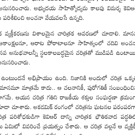
 అనుసరించారు. అభ్యుదయ సాహిత్యోద్యమ కాలపు విమర్శ కెవిఆ
ను పరిశీలించి అంచనా వేయవలసే ఉన్నది.
క వ్యక్తీకరణను విశాలమైన చారిత్రక ఆవరణలో చూడాలి. మా
, ఆకాంక్షలనూ, ఆరాట పోరాటాలనూ సాహిత్యంలో చదివి అంచ
 మానవ అనుభవాలన్నీ స్థలకాలబద్ధమైన చరిత్రతో ముడిపడి ఉంటాయ
్ అనుసరించారు.
ా ఉంటుందనే అభిప్రాయం ఉంది. నిజానికి అందులో చరిత్ర ఒక్క
తమానమూ మాత్రమే కాదు.. ఆ చలనానికీ, పురోగతికీ సంబంధించ
భాగమే. ఆయన చరిత్ర గతిని రాజకీయ శక్తుల సంఘర్షణా క్రమం
్ని కూడా చూశారు. అకడమిక్ రంగంలో చరిత్రను ఘటనల పరంపరగ
్ర పరిశోధకుడిగా కెవిఆర్ దాన్ని చారిత్రక భౌతికవాద పద్ధతి
ిటో వివరించే ప్రయత్నం చేశారు. ఆ చరిత్ర వల్లనే ఆ వ్యక్తిక