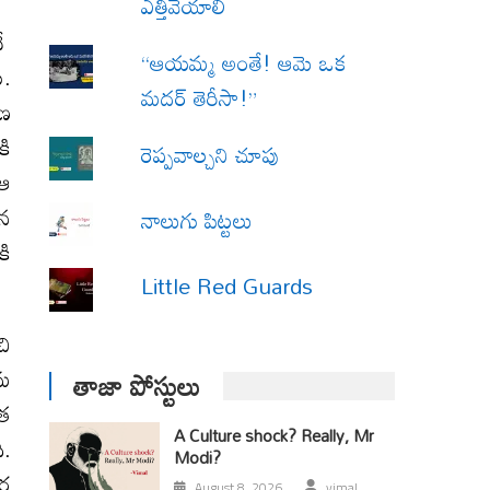
ఎత్తివేయాలి
దే
“ఆయమ్మ అంతే! ఆమె ఒక
ు.
మదర్ తెరీసా!”
ాణ
కి
రెప్పవాల్చని చూపు
 ఆ
ిన
నాలుగు పిట్టలు
కి
Little Red Guards
చి
యమ
తాజా పోస్టులు
ాత
A Culture shock? Really, Mr
ి.
Modi?
్గ
August 8, 2026
vimal