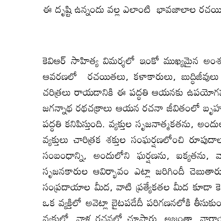
ఈ దృష్టి ఉన్నందు వల్ల ఎలాంటి భావజాలాల రచయి
కెవిఆర్ సాహిత్య విమర్శలో ఇంకో ముఖ్యమైన అంశం 
ఆవరణలో రచయితలు, కళాకారులు, బుద్ధిజీవులు ర
చరిత్రలు రాయడానికి ఈ పద్ధతి ఆయనకు ఉపయోగపడింద
జగన్నాథ రథచక్రాలు ఆయన రచనా జీవితంలో బృహత్తర
పద్ధతి కనిపిస్తుంది. వ్యక్తుల సృజనాత్మకతను, అందుల
వ్యక్తులు చారిత్రక శక్తుల సంఘర్షణలోంచి రూపుదాల్చ
సంబంధాన్ని, అందులోని ఘర్షణను, ఐక్యతను, వ
సృజనకారుల ఆవిర్భావం ఎట్లా జరిగిందీ చెబుత
సంప్రదాయాల మీద, వాటి ప్రత్యేకతల మీద కూడా కెవిఆ
ఒక వ్యక్తిలో అవెట్లా బైటపడేదీ పరిగణనలోకి తీసు
వ్యక్తుల్లో, వాళ్ల రచనల్లో చూస్తారు. అజంతా, 