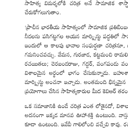
సాహిత్య విమర్శలోకి చరిత్ర అనే సామాజిక శాస్త్ర
చేరుకోగలుగుతాం.
‘ప్రాచీన భారతీయ సాహిత్యంలో సామాజిక ప్రతిబింబం
నీడలను పసిగట్టగల ఆయన మార్క్సిస్టు పద్ధతిలో 
ఇందులో ఆ కాలపు భావాల సంఘర్షణా చరిత్రనూ,
గమనించవచ్చు. వేమన, గురజాడ, కట్టమంచి రామలింగారె
రచయితలు; చెరబండరాజు, గద్దర్, వంగపండు వం
విశాలమైన అర్థంలో భాగం చేసుకున్నాడు. బహుశ
మార్క్సిస్టు అంచనా ఇచ్చాడు. అంతమంది భిన్నమై
ప్రయోగాలు చేసిన సాహిత్యకారుల మీద కెవిఆర్ తరంల
ఒక సమాజానికి ఉండే చరిత్ర ఎంత లోతైనదో, విశా
అదనంగా ఇక్కడ మానవ ఊహాశక్తి ఉంటుంది. వాస్తవి
కూడా ఉంటుంది. ఇవేవీ గాలిలోంచి వచ్చేవి కావు. 