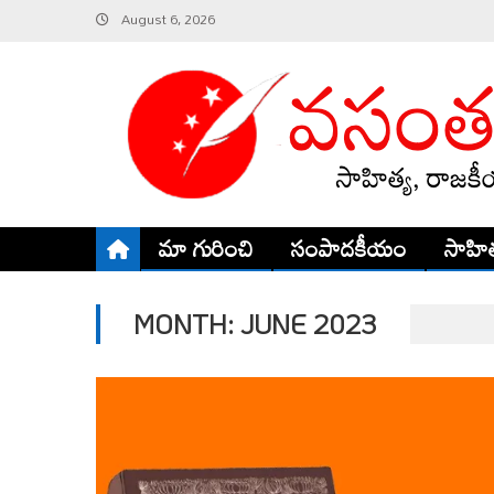
Skip
August 6, 2026
to
content
మా గురించి
సంపాదకీయం
సాహిత
MONTH:
JUNE 2023