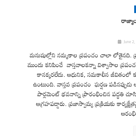
రాజ్
June 2,
మనుషుల్లోని నమ్మకాల ప్రపంచం చాలా లోతైనది. ప
ముందు కనిపించే వాస్తవాలకన్నా విశ్వాసాల ప్రపం
కానక్కరలేదు. ఆధునిక, సమకాలీన జీవితంలో 
ఉంటుంది. వాస్తవ ప్రపంచం ఘర్షణ పడినప్పుడు అద
పార్లమెంట్‌ భవనాన్ని ప్రారంభించిన పద్ధతి చూ
ఆగ్రహపడ్డారు. ప్రజాస్వామ్య ప్రక్రియకు కార్యక్
ఆరంభి