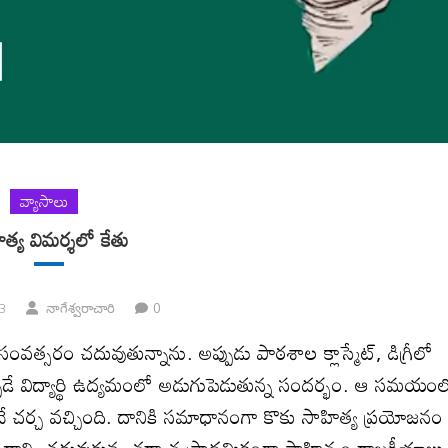
వ్యాసాలు
త్య విమర్శలో కేతు
0
3
నాగేశ్వరాచారి
ంవత్సరం చదువుతున్నాను. అప్పుడు పాఠశాల క్లాస్మేట్‌, డిగ్రీలో
ుడప్పుడే విద్యార్థి ఉద్యమంలో అడుగుపెడుతున్న సందర్భం. ఆ సమయం
 చర్చ వచ్చింది. దానికి సమాధానంగా కొకు సాహిత్య ప్రయోజనం
 దాన్ని చదువుకున్న తర్వాత ప్రాథమికంగా సాహిత్యం రాజకీయాలు