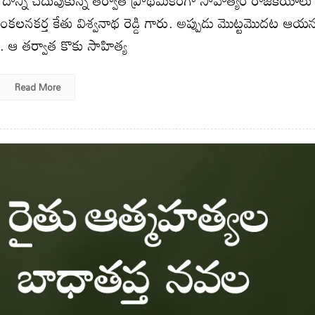
ంకలనకర్త కేతు విశ్వనాథ రెడ్డి గారు. అప్పుడు మొట్టమొదట ఆయ
ం. ఆ తర్వాత కొకు సాహిత్య
Read More