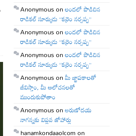
Anonymous
on
లందలో పొడిచిన
న
రాడికల్ సూర్యుడు “కర్రెం నర్సప్ప”
Anonymous
on
లందలో పొడిచిన
రాడికల్ సూర్యుడు “కర్రెం నర్సప్ప”
Anonymous
on
లందలో పొడిచిన
రాడికల్ సూర్యుడు “కర్రెం నర్సప్ప”
Anonymous
on
మీ జ్ఞాపకాలతో
జీవిస్తాం, మీ ఆలోచనలతో
ముందుకుపోతాం
Anonymous
on
అరుణోదయ
నాగన్నకు విప్లవ జోహార్లు
hanamkondaaolcom
on