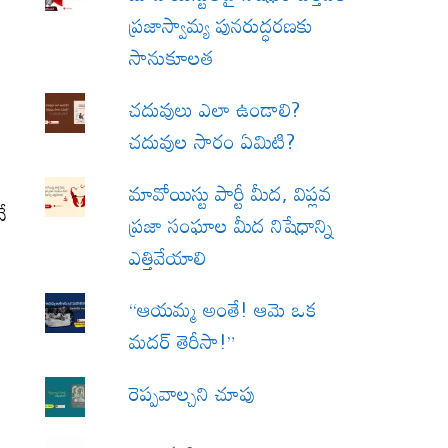
ప్రజాస్వామ్య పునరుద్ధరణకు
సానుకూలత
చదువులు ఎలా ఉండాలి?
చదువుల సారం ఏమిటి?
మావోయిస్టు పార్టీ మీద, విప్లవ
ే
ప్రజా సంఘాల మీద నిషేధాన్ని
ఎత్తివేయాలి
“ఆయమ్మ అంతే! ఆమె ఒక
మదర్ తెరీసా!”
రెప్పవాల్చని చూపు