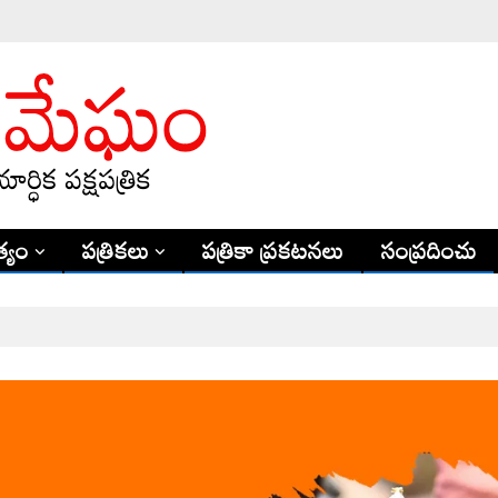
్యం
పత్రికలు
పత్రికా ప్రకటనలు
సంప్రదించు