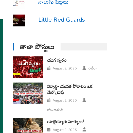
నాలుగు పిట్టలు
Little Red Guards
తాజా పోస్టులు
యుగ స్వ‌రం
August 2, 2026
రివేరా
విద్యార్థి- యువత పోరాటం ఒక
మేల్కొలుపు
August 2, 2026
కోట ఆనంద్
యాభైయ్యారు మార్కులు!
August 2, 2026