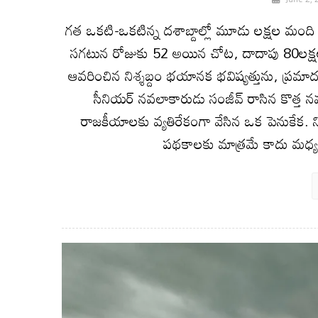
గత ఒకటి-ఒకటిన్న దశాబ్దాల్లో మూడు లక్షల మంది
సగటున రోజుకు 52 అయిన చోట, దాదాపు 80లక్ష
ఆవరించిన నిశ్శబ్దం భయానక భవిష్యత్తును, ప్రమాద
సీనియర్‌ నవలాకారుడు సంజీవ్‌ రాసిన కొత్త 
రాజకీయాలకు వ్యతిరేకంగా వేసిన ఒక పెనుకేక.
పథకాలకు మాత్రమే కాదు మధ