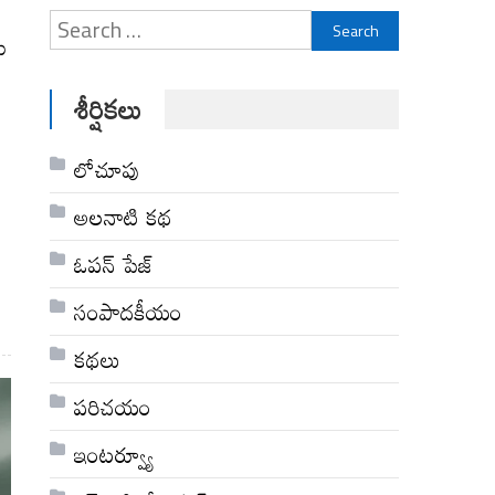
Search
ు
for:
శీర్షికలు
ే
లోచూపు
అల‌నాటి క‌థ‌
ఓపన్ పేజ్
సంపాదకీయం
కథలు
పరిచయం
ఇంటర్వ్యూ