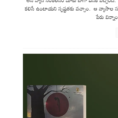
కలిసే ఉంటాయని స్పష్టతకు వచ్చాం. ఆ వ్యాసాల స
పేరు విన్నా