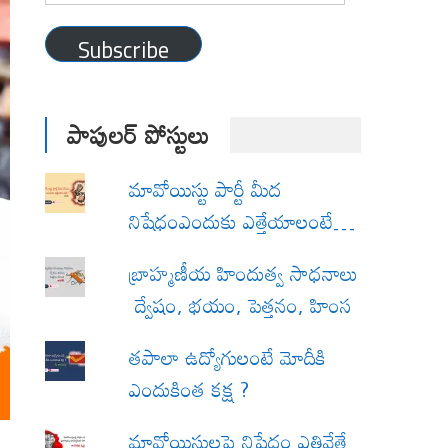
Address
Subscribe
పాపులర్ పోస్టులు
మావోయిస్టు పార్టీ మీద
నిషేధంఎందుకు ఎత్తేయాలంటే…
బ్రాహ్మణీయ హిందుత్వ సాధనాలు
ద్వేషం, భయం, పెత్తనం, హింస
త‌పాలా ఉద్యోగులంటే మోదీకి
ఎందుకింత కక్ష ?
మావోయిస్టులపై నిషేధం ఎత్తివేతే