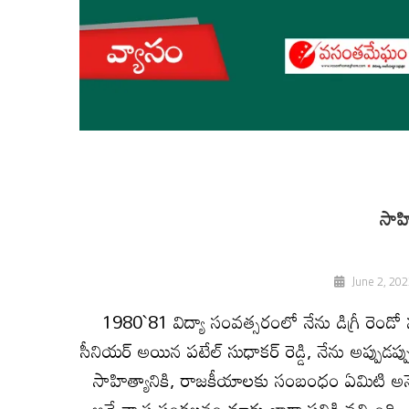
సాహి
June 2, 202
1980`81 విద్యా సంవత్సరంలో నేను డిగ్రీ రెండో స
సీనియర్‌ అయిన పటేల్‌ సుధాకర్‌ రెడ్డి, నేను అప్ప
సాహిత్యానికి, రాజకీయాలకు సంబంధం ఏమిటి అనే
అనే వ్యాస సంకలనం మాకు బాగా పనికి వచ్చింది.