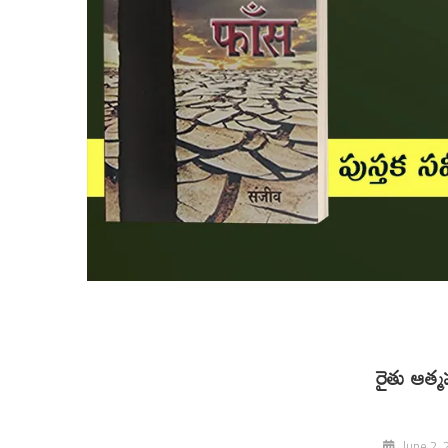
రైతు ఆత్
June 2, 