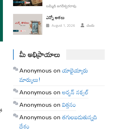
బమ్మిడి జగదీశ్వరరావు
ఎన్నో ఆశలు
August 1, 2026
చందు
మీ అభిప్రాయాలు
Anonymous
on
యాభైయ్యారు
మార్కులు!
Anonymous
on
అర్బన్ నక్సల్
Anonymous
on
విత్తనం
లో
Anonymous
on
తగులబడుతున్నది
దేశం