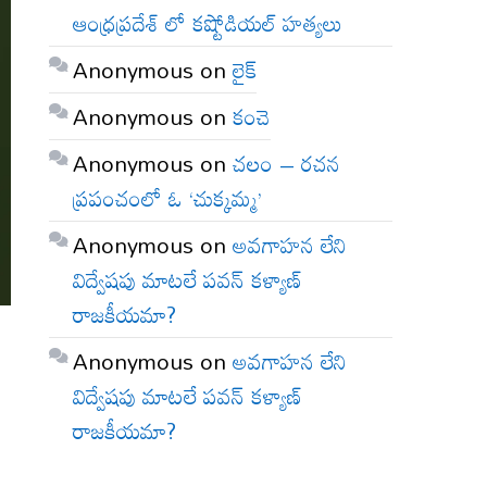
ఆంధ్రప్రదేశ్ లో కష్టోడియల్ హత్యలు
Anonymous
on
లైక్
Anonymous
on
కంచె
Anonymous
on
చలం – రచన
ప్రపంచంలో ఓ ‘చుక్కమ్మ’
Anonymous
on
అవగాహన లేని
విద్వేషపు మాటలే పవన్ కళ్యాణ్
రాజకీయమా?
Anonymous
on
అవగాహన లేని
విద్వేషపు మాటలే పవన్ కళ్యాణ్
రాజకీయమా?