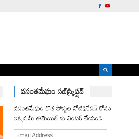
వసంతమేఘం సబ్‌స్క్రిప్షన్
వసంతమేఘం కొత్త పోస్టుల నోటిఫికేషన్ కోసం
ఇక్కడ మీ ఈమెయిల్ ను ఎంటర్ చేయండి
Email