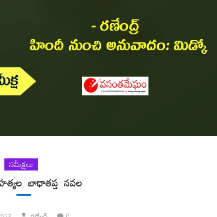
సమీక్షలు
మహత్యల బాధాతప్త నవల
0
2023
రణేంద్ర్‌