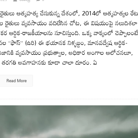
 రైతులు ఆత్మహత్య చేసుకున్న దేశంలో, 2014లో ఆత్మహత్యల రేట
ల రైతులు వ్యవసాయం వదిలేసిన చోట, ఈ విషయంపై నలుదిశలా
కర ఆర్డిక-రాజకీయాలను సూచిస్తుంది. ఒక్క వాక్యంలో చెప్పాలంట
నవల “ఫాస్‌” (ఉరి) ఈ భయానక నిళ్ళబ్దం, మానవద్వేష ఆర్థిక-
 నిజానికి వ్యవసాయం ప్రభుత్వాల, అధికార అంగాల ఆలోచనలూ,
్య తరగతి అవగాహనకు కూడా చాలా దూరం. ఏ
Read More