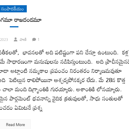
సంపాదకీయం
యాంగమూ రాజదండమూ
1
 2023
పాణి
్రతీకలతో, భావనలతో అది పటిష్టంగా పని చేస్తూ ఉంటుంది. కళ్ల
చమే సాధారణంగా మనుషులను నడిపిస్తుంటుంది. అది ప్రాచీనమైనద
కూడా అట్లాంటి నమ్మకాల ప్రపంచం నిరంతరం నిర్మాణమవుతూ
ి పెటిల్లున రాలిపోయినా ఆశ్చర్యపోనక్కర లేదు. మే 28న కొత్త
సి చాలా మంది దిగ్భ్రాంతికి గురయ్యారు. అశాంతికి లోనయ్యారు.
షేత్రమైన పార్లమెంట్‌ భవనాన్ని వైదిక క్రతువులతో, సాధు సంతులతో
ంచడం ఏమిటనే ప్రశ్న
Read More