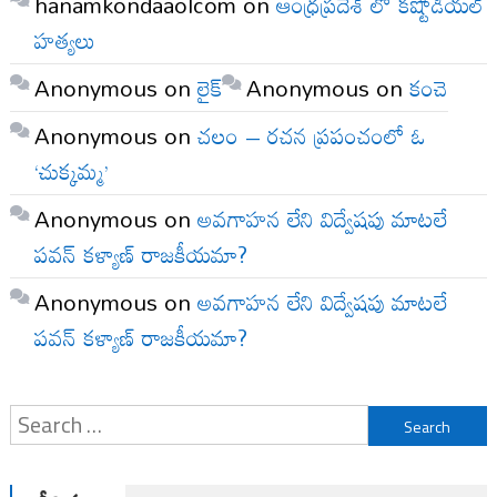
hanamkondaaolcom
on
ఆంధ్రప్రదేశ్ లో కష్టోడియల్
హత్యలు
Anonymous
on
లైక్
Anonymous
on
కంచె
Anonymous
on
చలం – రచన ప్రపంచంలో ఓ
‘చుక్కమ్మ’
Anonymous
on
అవగాహన లేని విద్వేషపు మాటలే
పవన్ కళ్యాణ్ రాజకీయమా?
Anonymous
on
అవగాహన లేని విద్వేషపు మాటలే
పవన్ కళ్యాణ్ రాజకీయమా?
Search
for: