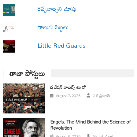
రెప్పవాల్చని చూపు
నాలుగు పిట్టలు
Little Red Guards
తాజా పోస్టులు
ద నేషన్ వాంట్స్ టు నో
August 7, 2026
ఎ కె ప్రభాకర్
Engels: The Mind Behind the Science of
Revolution
August 6, 2026
Manish Azad