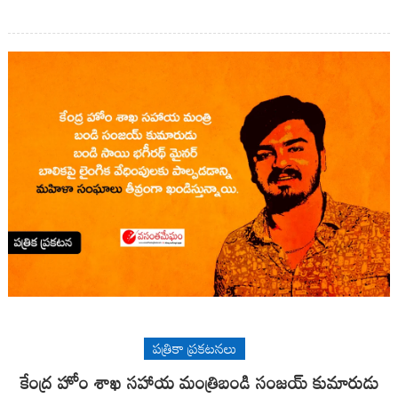
పత్రికా ప్రకటనలు
కేంద్ర హోం శాఖ సహాయ మంత్రిబండి సంజయ్ కుమారుడు