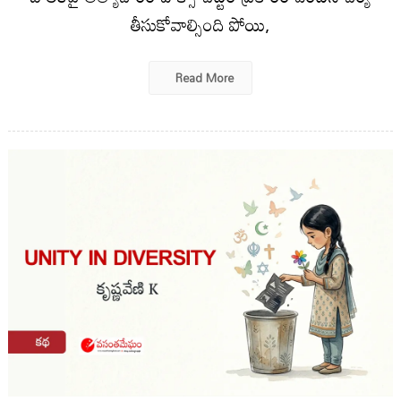
తీసుకోవాల్సింది పోయి,
Read More