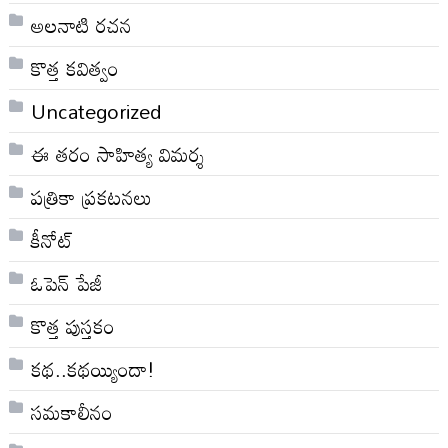
అలనాటి రచన
కొత్త కవిత్వం
Uncategorized
ఈ తరం సాహిత్య విమర్శ
పత్రికా ప్రకటనలు
కీనోట్
ఓపెన్ పేజీ
కొత్త పుస్తకం
కథ..కథయ్యిందా!
సమకాలీనం