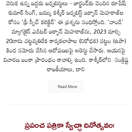
వెనుక ఉన్న ఇద్దరు జర్నలిస్టులు - జార్ఖండ్‌కు చెందిన రూపేష్
కుమార్ సింగ్, జమ్ము కశ్మీర్ జర్నలిస్ట్ ఇర్ఫాన్ మెహరాజ్‌ల
కోసం 'ఫ్రీ స్పీచ్ కలెక్టివ్' ఈ ప్రశ్నను సంధిస్తోంది. 'వాండే'
మ్యాగజైన్ ఎడిటర్ ఇర్ఫాన్ మెహరాజ్‌ను, 2023 మార్చి
20నాడు చట్టవ్యతిరేక కార్యకలాపాల (నిరోధక) చట్టం (ఉపా)
కింద నమోదు చేసిన ఆరోపణలపై అరెస్టు చేసారు. ఆయనపై
విచారణ ఇంకా ప్రారంభం కావాల్సి ఉంది. కాశ్మీర్‌లోని సంక్లిష్ట
రాజకీయాలు, దాని
Read More