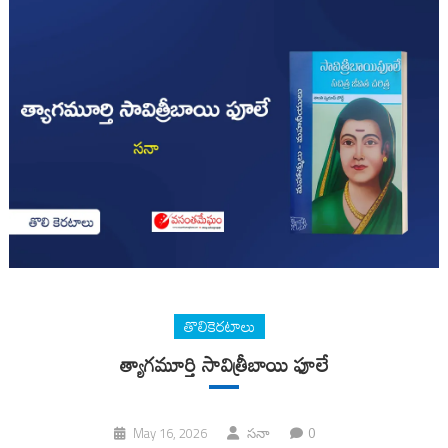
తొలికెరటాలు
త్యాగమూర్తి సావిత్రీబాయి ఫూలే
0
May 16, 2026
సనా