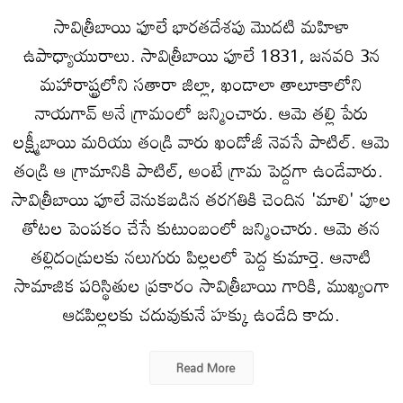
సావిత్రీబాయి ఫూలే భారతదేశపు మొదటి మహిళా
ఉపాధ్యాయురాలు. సావిత్రీబాయి ఫూలే 1831, జనవరి 3న
మహారాష్ట్రలోని సతారా జిల్లా, ఖండాలా తాలూకాలోని
నాయగావ్ అనే గ్రామంలో జన్మించారు. ఆమె తల్లి పేరు
లక్ష్మీబాయి మరియు తండ్రి వారు ఖండోజీ నెవసే పాటిల్. ఆమె
తండ్రి ఆ గ్రామానికి పాటిల్, అంటే గ్రామ పెద్దగా ఉండేవారు. ​
సావిత్రీబాయి ఫూలే వెనుకబడిన తరగతికి చెందిన 'మాలి' పూల
తోటల పెంపకం చేసే కుటుంబంలో జన్మించారు. ఆమె తన
తల్లిదండ్రులకు నలుగురు పిల్లలలో పెద్ద కుమార్తె. ఆనాటి
సామాజిక పరిస్థితుల ప్రకారం సావిత్రీబాయి గారికి, ముఖ్యంగా
ఆడపిల్లలకు చదువుకునే హక్కు ఉండేది కాదు.
Read More