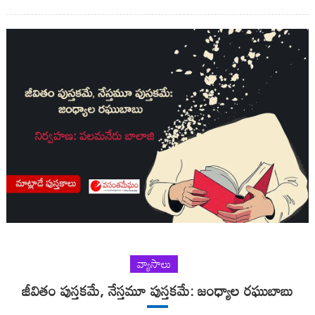
వ్యాసాలు
జీవితం పుస్తకమే, నేస్తమూ పుస్తకమే: జంధ్యాల రఘుబాబు