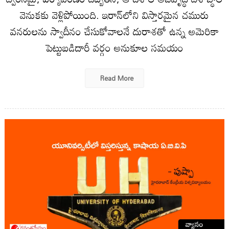
వెనుక‌కు వెళ్లిపోయింది. ఇరాన్‌లోని విస్తారమైన చమురు
వనరులను స్వాదీనం చేసుకోవాలనే దురాశతో ఉన్న అమెరికా
పెట్టుబడిదారీ వర్గం అనుకూల సమయం
Read More