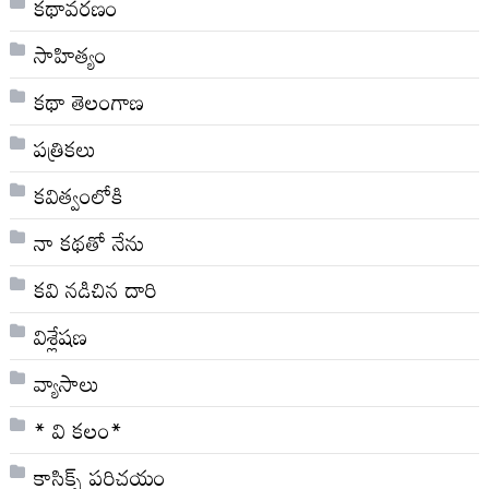
కథావరణం
సాహిత్యం
కథా తెలంగాణ
పత్రికలు
కవిత్వంలోకి
నా క‌థ‌తో నేను
కవి నడిచిన దారి
విశ్లేషణ
వ్యాసాలు
* వి క‌లం*
క్లాసిక్స్ ప‌రిచ‌యం