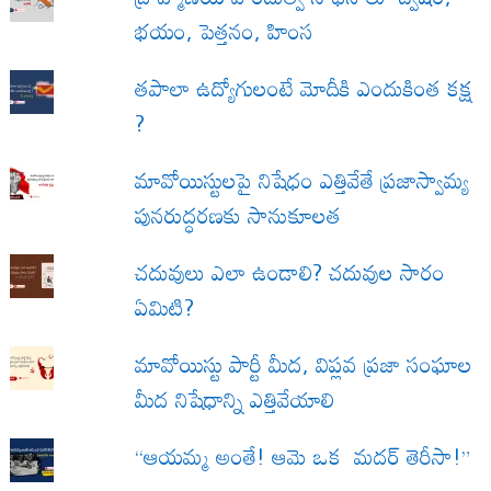
భయం, పెత్తనం, హింస
త‌పాలా ఉద్యోగులంటే మోదీకి ఎందుకింత కక్ష
?
మావోయిస్టులపై నిషేధం ఎత్తివేతే ప్రజాస్వామ్య
పునరుద్ధరణకు సానుకూలత
చదువులు ఎలా ఉండాలి? చదువుల సారం
ఏమిటి?
మావోయిస్టు పార్టీ మీద, విప్లవ ప్రజా సంఘాల
మీద నిషేధాన్ని ఎత్తివేయాలి
“ఆయమ్మ అంతే! ఆమె ఒక మదర్ తెరీసా!”