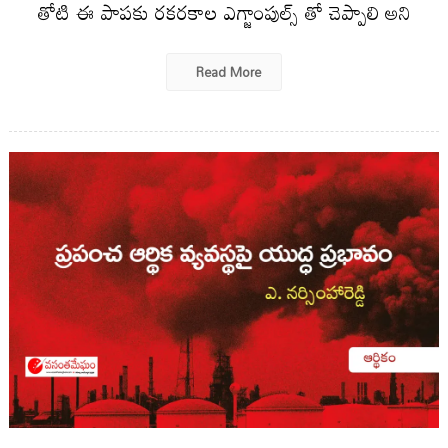
తోటి ఈ పాపకు రకరకాల ఎగ్జాంపుల్స్ తో చెప్పాలి అని
Read More