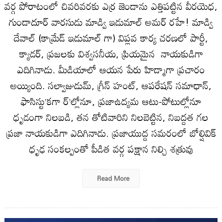
వర్గ పోరాటంలో చివరివరకు ఎర్ర జెండాను ఎత్తిపట్టిన వీరయెధ,
గుండాదూర్ వారసుడు మాడ్వి ఇడుమాల్ అమర్ రహే! మాడ్వి
దేవాల్ (కామ్రేడ్ ఇడుమాల్ గా) విప్లవ కార్య చరణలో పార్టీ,
క్యాడర్, ప్రజలకు విశ్వసనీయ, ప్రియమైన నాయకుడిగా
ఎదిగినాడు. మీడియాలో ఆయన పేరు హిడ్మాగా ప్రచారం
అయ్యింది. సల్వాజుడుమ్, గ్రీన్ హంట్, ఆపరేషన్ సమాధాన్,
ఫాసిస్టు’కగా ర్’ల్లోనూ, ప్రజాఉద్యమ ఆటు-పోటుల్లోనూ
ధృడంగా నిలబడి, తన తోటివారిని నిలబెట్టిన, నిబద్దత గల
ప్రజా నాయకుడిగా ఎదిగినాడు. ప్రజాయుద్ద సమరంలో బోల్షివిక్
ధృఢ సంకల్పంతో పీడిత వర్గ పక్షాన నిల్చి శత్రువు
Read More