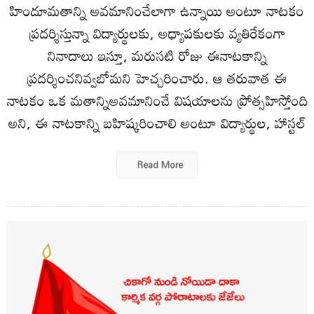
హిందూమతాన్ని అవమానించేలాగా ఉన్నాయి అంటూ నాటకం
ప్రదర్శిస్తున్నా విద్యార్థులకు, అధ్యాపకులకు వ్యతిరేకంగా
నినాదాలు ఇస్తూ, మరుసటి రోజు ఈనాటకాన్ని
ప్రదర్శించనివ్వబోమని హెచ్చరించారు. ఆ తరువాత ఈ
నాటకం ఒక మతాన్నిఅవమానించే విషయాలను ప్రోత్సహిస్తోంది
అని, ఈ నాటకాన్ని బహిష్కరించాలి అంటూ విద్యార్థుల, హాస్టల్
Read More