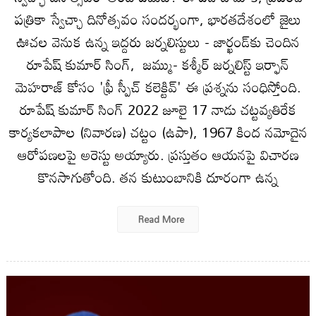
పత్రికా స్వేచ్ఛా దినోత్సవం సందర్భంగా, భారతదేశంలో జైలు
ఊచల వెనుక ఉన్న ఇద్దరు జర్నలిస్టులు - జార్ఖండ్‌కు చెందిన
రూపేష్ కుమార్ సింగ్, జమ్ము- కశ్మీర్ జర్నలిస్ట్ ఇర్ఫాన్
మెహరాజ్ కోసం 'ఫ్రీ స్పీచ్ కలెక్టివ్' ఈ ప్రశ్నను సంధిస్తోంది.
రూపేష్ కుమార్ సింగ్ 2022 జూలై 17 నాడు చట్టవ్యతిరేక
కార్యకలాపాల (నివారణ) చట్టం (ఉపా), 1967 కింద నమోదైన
ఆరోపణలపై అరెస్టు అయ్యారు. ప్రస్తుతం ఆయనపై విచారణ
కొనసాగుతోంది. తన కుటుంబానికి దూరంగా ఉన్న
Read More