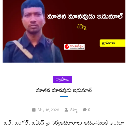
వ్యాసాలు
నూతన మానవుడు ఇడుమాల్
0
May 16, 2026
రేష్మా
జల్, జంగల్, జమీన్ పై సర్వఅధికారాలు ఆదివాసులకే అంటూ