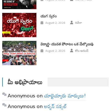
యుగ స్వ‌రం
August 2, 2026
రివేరా
విద్యార్థి- యువత పోరాటం ఒక మేల్కొలుపు
August 2, 2026
కోట ఆనంద్
మీ అభిప్రాయాలు
Anonymous
on
యాభైయ్యారు మార్కులు!
Anonymous
on
అర్బన్ నక్సల్