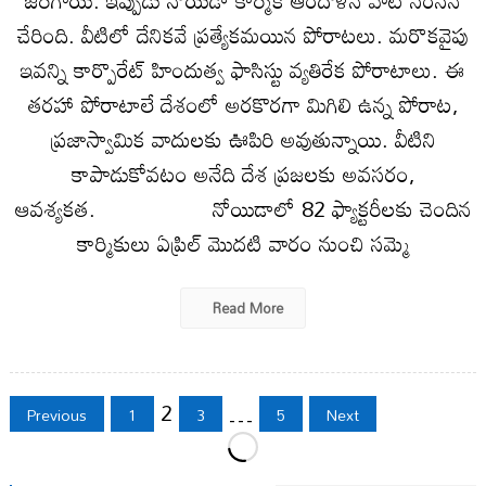
చేరింది. వీటిలో దేనికవే ప్రత్యేకమయిన పోరాటలు. మరొకవైపు
ఇవన్ని కార్పొరేట్ హిందుత్వ ఫాసిస్టు వ్యతిరేక పోరాటాలు. ఈ
తరహా పోరాటాలే దేశంలో అరకొరగా మిగిలి ఉన్న పోరాట,
ప్రజాస్వామిక వాదులకు ఊపిరి అవుతున్నాయి. వీటిని
కాపాడుకోవటం అనేది దేశ ప్రజలకు అవసరం,
ఆవశ్యకత. నోయిడాలో 82 ఫ్యాక్టరీలకు చెందిన
కార్మికులు ఏప్రిల్ మొదటి వారం నుంచి సమ్మె
Read More
Posts
2
…
Previous
1
3
5
Next
pagination