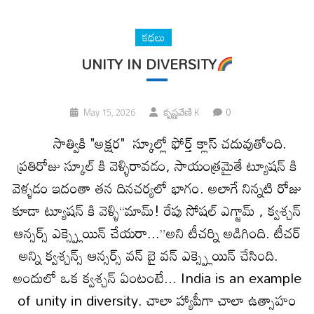
కథలు
UNITY IN DIVERSITY
0
May 15, 2026
కృష్ణవేణి K
సాత్వికి "అక్షర" స్కూల్లో ఫోర్త్ క్లాస్ చదువుతోంది.
ప్రతిరోజు స్కూల్ కి వెళ్ళిరావడం, సాయంత్రమైతే ట్యూషన్ కి
వెళ్ళడం ఇదంతా తన దినచర్యలో భాగం. అలాగే నిన్నటి రోజు
కూడా ట్యూషన్ కి వెళ్ళి“మామ్! రేపు సోషల్ ఎగ్జామ్ , క్వశ్చన్
ఆన్సర్స్ ఎక్స్ప్లెయిన్ చేయరా...”అని టీచర్ని అడిగింది. టీచర్
అన్ని క్వశ్చన్స్ ఆన్సర్స్ వన్ బై వన్ ఎక్స్ప్లెయిన్ చేసింది.
అందులో ఒక క్వశ్చన్ ఏంటంటే... India is an example
of unity in diversity. చాలా హ్యాపీగా చాలా ఉత్సాహం