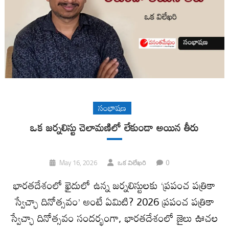
సంభాషణ
ఒక జర్నలిస్టు చెలామణిలో లేకుండా అయిన తీరు
0
May 16, 2026
ఒక విలేఖరి
భారతదేశంలో ఖైదులో ఉన్న జర్నలిస్టులకు ‘ప్రపంచ పత్రికా
స్వేచ్ఛా దినోత్సవం’ అంటే ఏమిటి? 2026 ప్రపంచ పత్రికా
స్వేచ్ఛా దినోత్సవం సందర్భంగా, భారతదేశంలో జైలు ఊచల