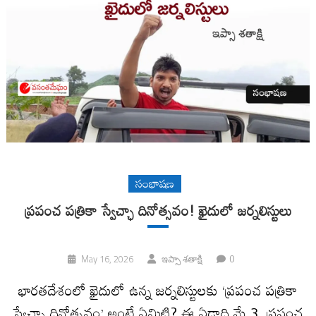
సంభాషణ
ప్రపంచ పత్రికా స్వేచ్ఛా దినోత్సవం! ఖైదులో జర్నలిస్టులు
0
May 16, 2026
ఇప్సా శతాక్షి
భారతదేశంలో ఖైదులో ఉన్న జర్నలిస్టులకు ‘ప్రపంచ పత్రికా
స్వేచ్ఛా దినోత్సవం’ అంటే ఏమిటి? ఈ ఏడాది మే 3, ప్రపంచ