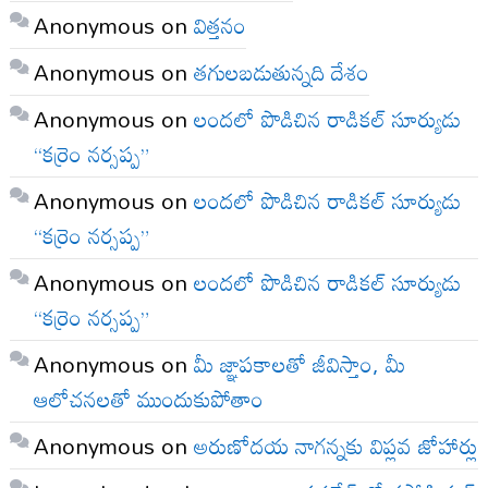
Anonymous
on
విత్తనం
Anonymous
on
తగులబడుతున్నది దేశం
Anonymous
on
లందలో పొడిచిన రాడికల్ సూర్యుడు
“కర్రెం నర్సప్ప”
Anonymous
on
లందలో పొడిచిన రాడికల్ సూర్యుడు
“కర్రెం నర్సప్ప”
Anonymous
on
లందలో పొడిచిన రాడికల్ సూర్యుడు
“కర్రెం నర్సప్ప”
Anonymous
on
మీ జ్ఞాపకాలతో జీవిస్తాం, మీ
ఆలోచనలతో ముందుకుపోతాం
Anonymous
on
అరుణోదయ నాగన్నకు విప్లవ జోహార్లు