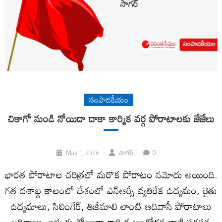
సంపాదకీయం
చికాగో నుండి నోయిడా దాకా కార్మిక వర్గ పోరాటాలకు జేజేలు
0
May 1, 2026
సాగర్
భారత పోరాటాల చరిత్రలో మరొక పోరాటం నమోదు అయింది.
గత దశాబ్ద కాలంలో దేశంలో ఎన్ఆర్సీ వ్యతిరేక ఉద్యమం, రైతు
ఉద్యమాలు, సిలింగేర్, తిజీమాలి లాంటి ఆదివాసీ పోరాటాలు
జరిగాయి. ఇప్పుడు నోయిడా కార్మిక ఆందోళన వాటి సరసన