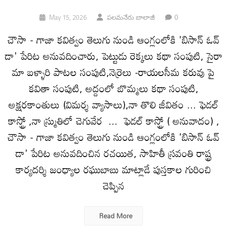
0
May 15, 2026
పలమనేరు బాలాజీ
చౌసా - గాజా కవిత్వం తెలుగు నుండి ఆంగ్లంలోకి 'బిసాన్ ఓవ్
డా' పేరిట అనువదించారు, పెట్టుడు రెక్కలు కథా సంపుటి, సైరా
మా బళ్ళారి పాటల సంపుటి,నెర్రెలు -రాయలసీమ కరువు పై
కవితా సంపుటి, అద్దంలో బొమ్మలు కథా సంపుటి,
అక్షరకాంతులు (విమర్శ వ్యాసాలు),నా తొలి జీవితం ... ఫెడల్
కాస్ట్రో ,నా స్మ్రుతిలో చెగువేర ... ఫెడల్ కాస్ట్రో ( అనువాదం) ,
చౌసా - గాజా కవిత్వం తెలుగు నుండి ఆంగ్లంలోకి 'బిసాన్ ఓవ్
డా' పేరిట అనువదించిన రచయిత, సాహితీ స్రవంతి రాష్ట్ర
కార్యదర్శి జంధ్యాల రఘుబాబు మాట్లాడే పుస్తకాల గురించి
చెప్పిన
Read More