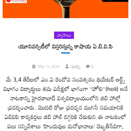
వ్యాసాలు
యూనివర్సిటీలో విస్తరిస్తున్న కాషాయ ఏ.బి.వి.పి
0
May 15, 2026
పుష్పా
మే 3,4 తేదీలలో ఎం.ఏ రెండోవ సంవత్సరం థియేటర్ ఆర్ట్స్
విభాగం విద్యార్థులు తమ పరీక్షలో భాగంగా “హోలి”(holi) అనే
నాటకాన్ని హైదరాబాద్ విశ్వవిద్యాలయంలోని జి‌బి హాల్లో
ప్రదర్శించారు. మొదటి రోజు ప్రదర్శన ముగిసే సమయానికి
ఏ‌బి‌వి‌పి కార్యకర్తలు జి‌బి హాల్ దగ్గరికి చేరుకుని ఈ నాటకంలో
పలు సన్నివేశాలు ‘హిందువుల మనోభావాలు’ దెబ్బతీసేవిగా,