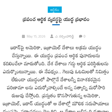
ఆర్ధికం
ప్రపంచ ఆర్థిక వ్యవస్థపై యుద్ధ ప్రభావం
0
May 15, 2026
ఎ. నర్సింహారెడ్డి
ఇరాన్‌పై అమెరికా, ఇజ్రాయెల్ దేశాలు అక్రమ యుద్ధం
చేస్తున్నాయి. ఈ యుద్ధం ప్రపంచ ఆర్థిక పునాదులను
కదిలించేలా మారుతోంది. దేశ దేశాలు గ‌డ్డు ఆర్థిక ప‌రిస్థితుల‌ను
ఎదుర్కొంటున్నాయి. ఈ నేప‌థ్యం.. గెలుపు ఓటమిలతో నిమిత్తం
లేకుండా యుద్ధంలో పాల్గొనే దేశాలన్నీ వినాశకరమైన
పరిణామా లను ఎదుర్కోవాల్సిందే అన్న సత్యాన్ని మరోసారి
రుజువు చేస్తోంది. ప్రస్తుతం కొనసాగుతున్న అమెరికా,
ఇజ్రాయెల్, ఇరాన్ యుద్ధంతో ఆ దేశాల్లో మౌలిక సదుపాయాలు
ద్వంసమై, పర్యావరణం దెబ్బతిని, ఆ దేశాల అబివృద్ధి దశాబ్ధాల