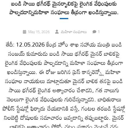
బండి సాయి భగీరథ్ మైనర్బాలికపై లైంగిక వేధింపులకు
పాల్పడడాన్నిమహిళా సంఘాలు తీవ్రంగా ఖండిస్తున్నాయి.
1
May 15, 2026
మహిళా సంఘాలు
తేదీ: 12.05.2026 కేంద్ర హోం శాఖ సహాయ మంత్రి బండి
సంజయ్ కుమారుడు బండి సాయి భగీరథ్ మైనర్ బాలికపై
లైంగిక వేధింపులకు పాల్పడడాన్ని మహిళా సంఘాలు తీవ్రంగా
ఖండిస్తున్నాయి. ఈ రోజు జరిగిన ప్రెస్ కాన్ఫరెన్స్లో మహిళా
సంఘాల నాయకులు మాట్లాడుతూ మైనర్ బాలిక తనపై బండి
సాయి భగీరథ్ లైంగిక అత్యాచారం చేశాడని, గత నాలుగు
నెలలుగా లైంగిక వేధింపులకు గురిచేస్తున్నాడని. బాధితురాలు
పోలీస్ స్టేషన్లో ఫిర్యాదు చేయడానికి వస్తే, గంటల తరబడి స్టేషన్లో
నిలబెట్టి దోషులకు సమాచారం ఇవ్వడాన్ని తప్పుబట్టారు. మైనర్
బాలికపై అత్యాచారం పోక్సో చట్టం ప్రకారం వెంటనే చర్య