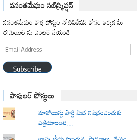
వసంతమేఘం సబ్‌స్క్రిప్షన్
వసంతమేఘం కొత్త పోస్టుల నోటిఫికేషన్ కోసం ఇక్కడ మీ
ఈమెయిల్ ను ఎంటర్ చేయండి
Email
Address
Subscribe
పాపులర్ పోస్టులు
మావోయిస్టు పార్టీ మీద నిషేధంఎందుకు
ఎత్తేయాలంటే…
బ్రాహ్మణీయ హిందుత్వ సాధనాలు ద్వేషం,