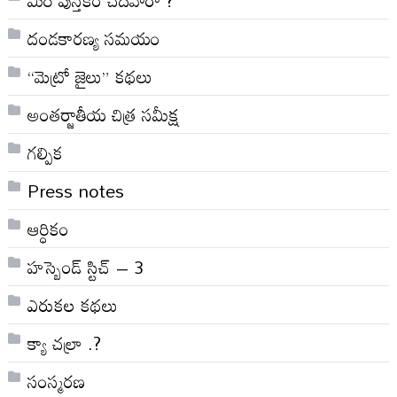
మీరీ పుస్తకం చదివారా ?
దండకారణ్య సమయం
“మెట్రో జైలు” కథలు
అంతర్జాతీయ చిత్ర సమీక్ష
గల్పిక
Press notes
ఆర్ధికం
హస్బెండ్ స్టిచ్ – 3
ఎరుకల కథలు
క్యా చల్రా .?
సంస్మరణ