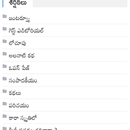
శీర్షికలు
ఇంటర్వ్యూ
గెస్ట్ ఎడిటోరియల్
లోచూపు
అల‌నాటి క‌థ‌
ఓపన్ పేజ్
సంపాదకీయం
కథలు
పరిచయం
కారా స్మృతిలో