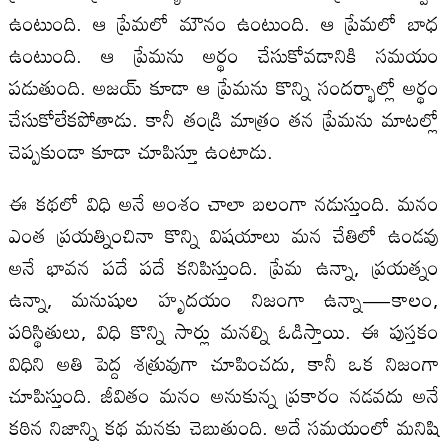
ఉంటుంది. ఆ ప్రేమలో మౌనం ఉంటుంది. ఆ ప్రేమలో బాధ
ఉంటుంది. ఆ ప్రేమను అర్థం చేసుకోవడానికి సమయం
పడుతుంది. అజయ్ కూడా ఆ ప్రేమను కొన్ని సందర్భాల్లో అర్థం
చేసుకోలేకపోతాడు. కానీ తండ్రి మాత్రం తన ప్రేమను మాటల్లో
చెప్పకుండా కూడా చూపిస్తూ ఉంటాడు.
ఈ కథలో విధి అనే అంశం చాలా బలంగా నడుస్తుంది. మనం
ఎంత ప్రయత్నించినా కొన్ని విషయాలు మన చేతిలో ఉండవు
అనే భావన పదే పదే కనిపిస్తుంది. ప్రేమ ఉన్నా, ప్రయత్నం
ఉన్నా, మనుషుల హృదయం నిజంగా ఉన్నా—కాలం,
పరిస్థితులు, విధి కొన్ని సార్లు మనల్ని ఓడిస్తాయి. ఈ పుస్తకం
విధిని అతి పెద్ద శత్రువుగా చూపించదు, కానీ ఒక నిజంగా
చూపిస్తుంది. జీవితం మనం అనుకున్న ప్రకారం నడవదు అనే
కఠిన నిజాన్ని కథ మనకు చెబుతుంది. అదే సమయంలో మనిషి