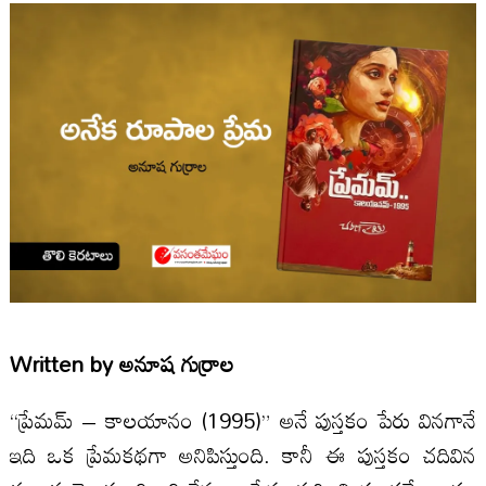
Written by
అనూష గుర్రాల
“ప్రేమమ్ – కాలయానం (1995)” అనే పుస్తకం పేరు వినగానే
ఇది ఒక ప్రేమకథగా అనిపిస్తుంది. కానీ ఈ పుస్తకం చదివిన