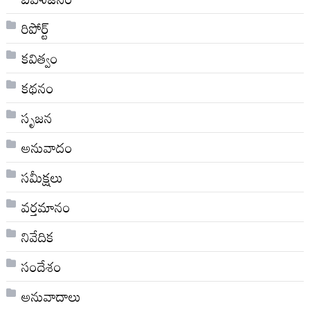
రిపోర్ట్
కవిత్వం
కథనం
సృజన
అనువాదం
సమీక్షలు
వర్తమానం
నివేదిక
సందేశం
అనువాదాలు