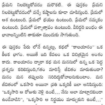
ప్రేమని నిలబెట్టుకోవడం మరొకటి. ఈ పుస్తకం ప్రేమని
నిలబెట్టుకోవడంలో వచ్చే కష్టాలను కూడా చూపిస్తుంది. ప్రేమలో
ఆశ ఉంటుంది. ప్రేమలో భయం ఉంటుంది. ప్రేమలో నమ్మకం
ఉంటుంది. ప్రేమలో పశ్చాత్తాపం ఉంటుంది. వీరిద్దరి బంధం ఈ
భావాలన్నింటిని తాకుతూ ముందుకు సాగుతుంది.
ఈ పుస్తకం పేరు లోనే ఉన్నట్లు, కథలో “కాలయానం” ఒక
కీలక భాగం. అయితే ఇది కేవలం ఒక విచిత్రమైన అంశం
కాదు. కాలయానం ద్వారా కథ మన మనసులో ఉన్న ఒక పెద్ద
ప్రశ్నను కదిలిస్తుంది,గతం మారిస్తే జీవితం మారుతుందా?
మనం మన తప్పులను సరిదిద్దుకోవాలనుకుంటాం. మన
జీవితంలో ఒకసారి అయినా ప్రతి ఒక్కరికీ ఇలా అనిపిస్తుంది:
“ఒక్కసారి ఆ రోజుకు వెళ్లి ఉంటే… నేను అలా మాట్లాడకుండా
ఉండేవాడిని”, “ఒక్కసారి ఆ నిర్ణయం మార్చుకుని ఉంటే…”