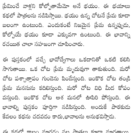
ప్రేమించే వాళ్లని కోల్పోతామేమో అనే భయం. ఈ భయాలు
కథలో పాత్రలను నడిపిస్తాయి. భయం ఉన్న చోటనే ప్రేమ కూడా
బలంగా ఉంటుంది. ఎందుకంటే నిజమైన ప్రేమ ఉన్నప్పుడు,
కోల్పోయే భయం కూడా ఎక్కువగా ఉంటుంది. ఈ భావాన్ని
రచయిత చాలా సహజంగా చూపించారు.
ఈ పుస్తకంలో వచ్చే భావోద్వేగాలు ఒకదానితో ఒకటి కలిసి
సాగుతాయి. ఒక చోట ప్రేమ మృదువుగా తాకుతుంది. మరో
చోట పశ్చాత్తాపం గుండెను పిండేస్తుంది. ఇంకొక చోట తండ్రి
ప్రేమ మనసును కదిలిస్తుంది. మరో చోట విధి మీద కోపం
వస్తుంది. ఇంకొక చోట ఆశ మనలో ఊపిరి పోస్తుంది. ఈ
భావాల్ని పుస్తకం పూర్తిగా నడిపిస్తుంది. అందుకే పాఠకుడు
కేవలం కథను చదవడం కాదు,భావాలను అనుభవిస్తాడు.
ఈ కథలో కాలం మారడం వల్ల పాత్రలు కూడా మారతాయి.