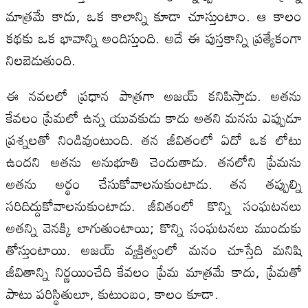
మాత్రమే కాదు, ఒక కాలాన్ని కూడా చూస్తుంటాం. ఆ కాలం
కథకు ఒక భావాన్ని అందిస్తుంది. అదే ఈ పుస్తకాన్ని ప్రత్యేకంగా
నిలబెడుతుంది.
ఈ నవలలో ప్రధాన పాత్రగా అజయ్ కనిపిస్తాడు. అతను
కేవలం ప్రేమలో ఉన్న యువకుడు కాదు అతని మనసు ఎప్పుడూ
ప్రశ్నలతో నిండివుంటుంది. తన జీవితంలో ఏదో ఒక లోటు
ఉందని అతను అనుభూతి చెందుతాడు. తనలోని ప్రేమను
అతను అర్థం చేసుకోవాలనుకుంటాడు. తన తప్పుల్ని
సరిదిద్దుకోవాలనుకుంటాడు. జీవితంలో కొన్ని సంఘటనలు
అతన్ని వెనక్కి లాగుతుంటాయి; కొన్ని సంఘటనలు ముందుకు
తోస్తుంటాయి. అజయ్ వ్యక్తిత్వంలో మనం చూస్తేది మనిషి
జీవితాన్ని నిర్ణయించేది కేవలం ప్రేమ మాత్రమే కాదు, ప్రేమతో
పాటు పరిస్థితులూ, కుటుంబం, కాలం కూడా.