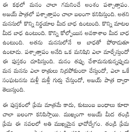
ఈ కథలో మనం చాలా గమనించే అంశం పశ్చాత్తాపం.
అజయ్ పాత్రలో పశ్చాత్తాపం చాలా బలంగా కనిపిస్తుంది. అతని
మనసులో కొన్ని నిర్ణయాల మీద బాధ ఉంటుంది. కొన్ని మాటల
మీద బాధ ఉంటుంది. కొన్ని కోల్పోయిన అవకాశాల మీద బాధ
ఉంటుంది. అతను మనసులోనే ఆ బాధతో పోరాడుతూ
ఉంటాడు. పశ్చాత్తాపం అనేది ఒక మనిషిని ఎలా మార్చేస్తుందో
ఈ పుస్తకం చూపిస్తుంది. మనం తప్పు చేశామనుకున్నప్పుడు
మన మనసు ఎలా రాత్రులు నిద్రపోకుండా చేస్తుందో, ఎలా ఒకే
సంఘటనను మళ్లీ మళ్లీ గుర్తు చేస్తుందో, అజయ్ పాత్ర ద్వారా
తెలుస్తుంది.
ఈ పుస్తకంలో ప్రేమ మాత్రమే కాదు, కుటుంబ బంధాలు కూడా
చాలా బలంగా కనిపిస్తాయి. ముఖ్యంగా అజయ్ మీద తండ్రి
ప్రేమ ఈ నవలలో అతి ముఖ్యమైన భావోద్వేగం. తండ్రి ప్రేమ