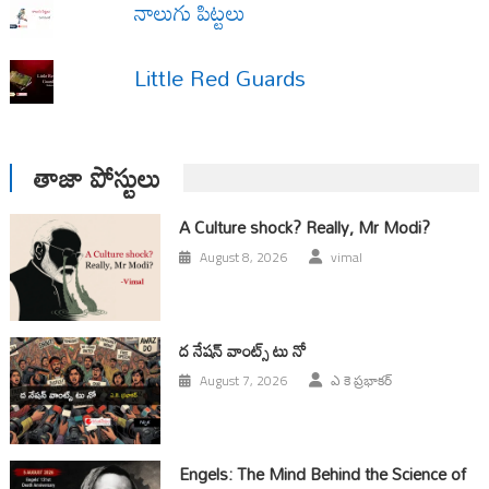
నాలుగు పిట్టలు
Little Red Guards
తాజా పోస్టులు
A Culture shock? Really, Mr Modi?
August 8, 2026
vimal
ద నేషన్ వాంట్స్ టు నో
August 7, 2026
ఎ కె ప్రభాకర్
Engels: The Mind Behind the Science of