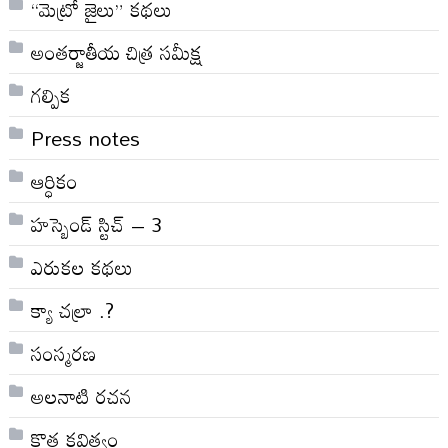
“మెట్రో జైలు” కథలు
అంతర్జాతీయ చిత్ర సమీక్ష
గల్పిక
Press notes
ఆర్ధికం
హస్బెండ్ స్టిచ్ – 3
ఎరుకల కథలు
క్యా చల్రా .?
సంస్మరణ
అలనాటి రచన
కొత్త కవిత్వం