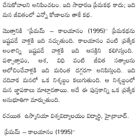
చేసుకోవాలని అనిపించటం. ఇది సాధారణ ప్రేమకథ కాదు; ఇది
మన జీవితంలో ఎన్నో కోణాలను తాకే కథ.
మొత్తానికి “ప్రేమమ్ – కాలయానం (1995)” ప్రేమకథను
ఇష్టపడే వాళ్లకి ఇది నచ్చుతుంది. కాలయానం వంటి ప్రత్యేక
అంశాన్ని ఇష్టపడే వాళ్లకి ఇది ఆసక్తిని కలిగిస్తుంది.
పశ్చాత్తాపం, ఆశ, విధి వంటి జీవిత సత్యాలను
ఆలోచించేవాళ్లకి ఇది మరింత దగ్గరగా అనిపిస్తుంది. ఇది
చదివాక మనలో ఒక నిశ్శబ్దం కలుగుతుంది. ఆ నిశ్శబ్దంలో
మన జ్ఞాపకాలు మాట్లాడతాయి. అదే ఈ పుస్తకాన్ని ఒక ప్రత్యేక
అనుభూతిగా మార్చుతుంది.
ర‌చ‌యిత ఉస్మానియా విశ్వవిద్యాలయం విద్యార్థి, హైద్రాబాద్.
ప్రేమమ్ – కాలయానం (1995)”