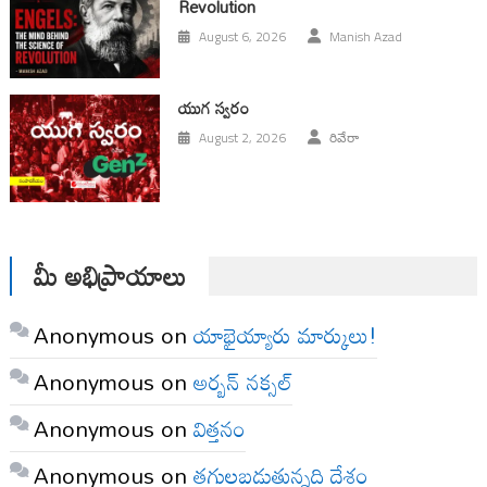
Revolution
August 6, 2026
Manish Azad
యుగ స్వ‌రం
August 2, 2026
రివేరా
మీ అభిప్రాయాలు
Anonymous
on
యాభైయ్యారు మార్కులు!
Anonymous
on
అర్బన్ నక్సల్
Anonymous
on
విత్తనం
Anonymous
on
తగులబడుతున్నది దేశం