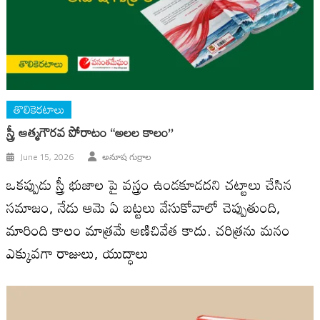
తొలికెరటాలు
స్త్రీ ఆత్మగౌరవ పోరాటం “అలల కాలం”
June 15, 2026
అనూష గుర్రాల
ఒకప్పుడు స్త్రీ భుజాల పై వస్త్రం ఉండకూడదని చట్టాలు చేసిన
సమాజం, నేడు ఆమె ఏ బట్టలు వేసుకోవాలో చెప్పుతుంది,
మారింది కాలం మాత్రమే అణిచివేత కాదు. చరిత్రను మనం
ఎక్కువగా రాజులు, యుద్ధాలు