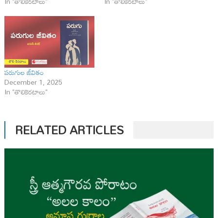
In "తొలికెరటాలు"
In "తొలికెరటాలు"
పరుగుల జీవితం
December 1, 2025
In "తొలికెరటాలు"
RELATED ARTICLES