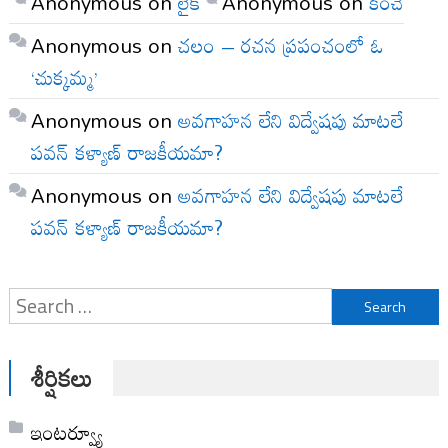
Anonymous
on
లైక్
Anonymous
on
కంచె
Anonymous
on
చలం – రచన ప్రపంచంలో ఓ
‘చుక్కమ్మ’
Anonymous
on
అవగాహన లేని విద్వేషపు మాటలే
పవన్ కళ్యాణ్ రాజకీయమా?
Anonymous
on
అవగాహన లేని విద్వేషపు మాటలే
పవన్ కళ్యాణ్ రాజకీయమా?
Search
for:
శీర్షికలు
ఇంటర్వ్యూ