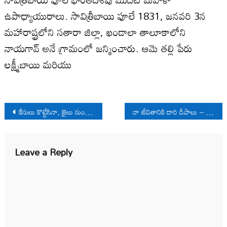
ఉపాధ్యాయురాలు. సావిత్రీబాయి ఫూలే 1831, జనవరి 3న
మహారాష్ట్రలోని సతారా జిల్లా, ఖండాలా తాలూకాలోని
నాయగావ్ అనే గ్రామంలో జన్మించారు. ఆమె తల్లి పేరు
లక్ష్మీబాయి మరియు
Post
కేసులు కొట్టేసినా, జైలు నుంచి విడుద‌లైనా దొర‌క‌ని స్వేచ్ఛ
నా జీవితానికి దారి దీపాలు – రాఘ‌వ‌
navigation
Leave a Reply