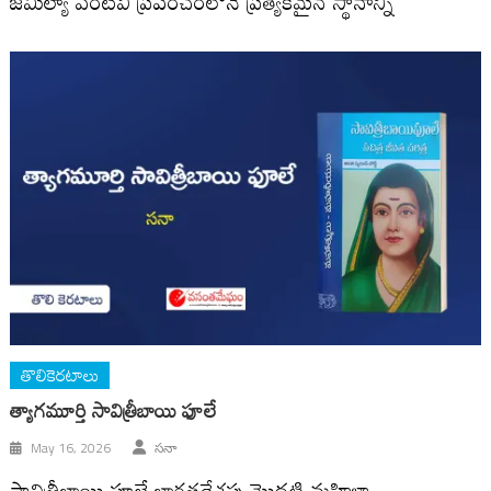
జమీల్యా వంటివి ప్రపంచంలోనే ప్రత్యేకమైన స్థానాన్ని
తొలికెరటాలు
త్యాగమూర్తి సావిత్రీబాయి ఫూలే
May 16, 2026
సనా
సావిత్రీబాయి ఫూలే భారతదేశపు మొదటి మహిళా