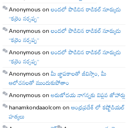
Anonymous
on
లందలో పొడిచిన రాడికల్ సూర్యుడు
“కర్రెం నర్సప్ప”
Anonymous
on
లందలో పొడిచిన రాడికల్ సూర్యుడు
“కర్రెం నర్సప్ప”
Anonymous
on
లందలో పొడిచిన రాడికల్ సూర్యుడు
“కర్రెం నర్సప్ప”
Anonymous
on
మీ జ్ఞాపకాలతో జీవిస్తాం, మీ
ఆలోచనలతో ముందుకుపోతాం
Anonymous
on
అరుణోదయ నాగన్నకు విప్లవ జోహార్లు
hanamkondaaolcom
on
ఆంధ్రప్రదేశ్ లో కష్టోడియల్
హత్యలు