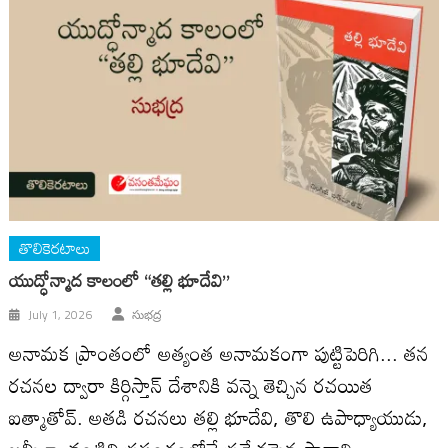
తొలికెరటాలు
యుద్ధోన్మాద కాలంలో “తల్లి భూదేవి”
July 1, 2026
సుభద్ర
అనామక ప్రాంతంలో అత్యంత అనామకంగా పుట్టిపెరిగి... తన
రచనల ద్వారా కిర్గిస్తాన్ దేశానికి వన్నె తెచ్చిన రచయిత
ఐత్మాతోవ్. అతడి రచనలు తల్లి భూదేవి, తొలి ఉపాధ్యాయుడు,