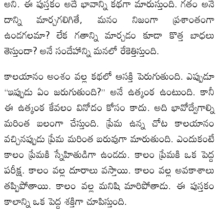
అని. ఈ పుస్తకం అదే భావాన్ని కథగా మారుస్తుంది. గతం అనే
దాన్ని మార్చగలిగితే, మనం నిజంగా ప్రశాంతంగా
ఉండగలమా? లేక గతాన్ని మార్చడం కూడా కొత్త బాధలు
తెస్తుందా? అనే సందేహాన్ని మనలో రేకెత్తిస్తుంది.
కాలయానం అంశం వల్ల కథలో ఆసక్తి పెరుగుతుంది. ఎప్పుడూ
“ఇప్పుడు ఏం జరుగుతుంది?” అనే ఉత్కంఠ ఉంటుంది. కానీ
ఈ ఉత్కంఠ కేవలం వినోదం కోసం కాదు. అది భావోద్వేగాల్ని
మరింత బలంగా చేస్తుంది. ప్రేమ ఉన్న చోట కాలయానం
వచ్చినప్పుడు ప్రేమ మరింత బరువుగా మారుతుంది. ఎందుకంటే
కాలం ప్రేమకి స్నేహితుడిగా ఉండదు. కాలం ప్రేమకి ఒక పెద్ద
పరీక్ష. కాలం వల్ల దూరాలు వస్తాయి. కాలం వల్ల అవకాశాలు
తప్పిపోతాయి. కాలం వల్ల మనిషి మారిపోతాడు. ఈ పుస్తకం
కాలాన్ని ఒక పెద్ద శక్తిగా చూపిస్తుంది.