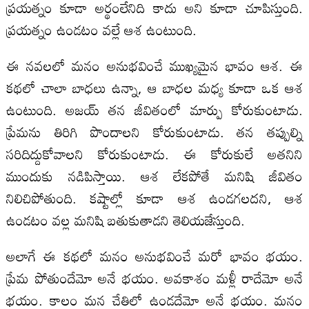
ప్రయత్నం కూడా అర్థంలేనిది కాదు అని కూడా చూపిస్తుంది.
ప్రయత్నం ఉండటం వల్లే ఆశ ఉంటుంది.
ఈ నవలలో మనం అనుభవించే ముఖ్యమైన భావం ఆశ. ఈ
కథలో చాలా బాధలు ఉన్నా, ఆ బాధల మధ్య కూడా ఒక ఆశ
ఉంటుంది. అజయ్ తన జీవితంలో మార్పు కోరుకుంటాడు.
ప్రేమను తిరిగి పొందాలని కోరుకుంటాడు. తన తప్పుల్ని
సరిదిద్దుకోవాలని కోరుకుంటాడు. ఈ కోరుకులే అతనిని
ముందుకు నడిపిస్తాయి. ఆశ లేకపోతే మనిషి జీవితం
నిలిచిపోతుంది. కష్టాల్లో కూడా ఆశ ఉండగలదని, ఆశ
ఉండటం వల్ల మనిషి బతుకుతాడని తెలియజేస్తుంది.
అలాగే ఈ కథలో మనం అనుభవించే మరో భావం భయం.
ప్రేమ పోతుందేమో అనే భయం. అవకాశం మళ్లీ రాదేమో అనే
భయం. కాలం మన చేతిలో ఉండదేమో అనే భయం. మనం