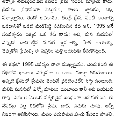
తర్వాత తెలుస్తుంది,ఇది కేవలం ప్రేమ గురించి మాత్రమే కాదు.
ప్రేమను ప్రధానంగా పెట్టుకుని, కాలం, జ్ఞాపకం, విధి,
పశ్చాత్తాపం, రెండో అవకాశం, తండ్రి ప్రేమ వంటి అంశాల్ని
ఒకదానితో ఒకటి ముడిపెట్టి నడిపించిన కథ అని. 1995 అనే
సంవత్సరం ఇక్కడ ఒక తేదీ కాదు; అది, మన మనసులో
ఎప్పుడో దాచిపెట్టిన మధుర జ్ఞాపకాల్ని, పాత గాయాల్ని,
చెప్పుకోని ప్రేమల్ని ఈ పుస్తకం మళ్లీ బయటకు తీసుకొస్తుంది.
ఈ కథలో 1995 నేపథ్యం చాలా ముఖ్యమైనది. ఎందుకంటే ఈ
కథలోని భావాలు ఎక్కువగా ఆ కాలం చుట్టూ తిరుగుతాయి.
అప్పటి ప్రేమలో ప్రేమను వెంటనే ప్రకటించలేని సిగ్గు ఉంటుంది.
మనిషి మనసులో ఎన్నో మాటలు ఉంటాయి కానీ అవి బయటకు
రావు. ప్రేమ అనేది ఒక ప్రత్యేకమైన బంధంగా ఎదుగుతుంది. ఈ
నేపథ్యం వల్ల కథలోని ప్రేమ, బాధ, ఎదురు చూపు, అన్నీ
నిజంగా అనిపిస్తాయి. మనం చదువుతున్నప్పుడు కేవలం పాత్రల్ని