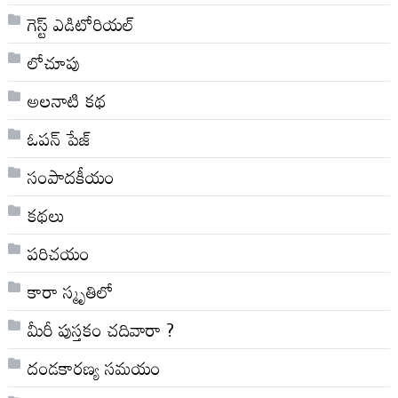
గెస్ట్ ఎడిటోరియల్
లోచూపు
అల‌నాటి క‌థ‌
ఓపన్ పేజ్
సంపాదకీయం
కథలు
పరిచయం
కారా స్మృతిలో
మీరీ పుస్తకం చదివారా ?
దండకారణ్య సమయం