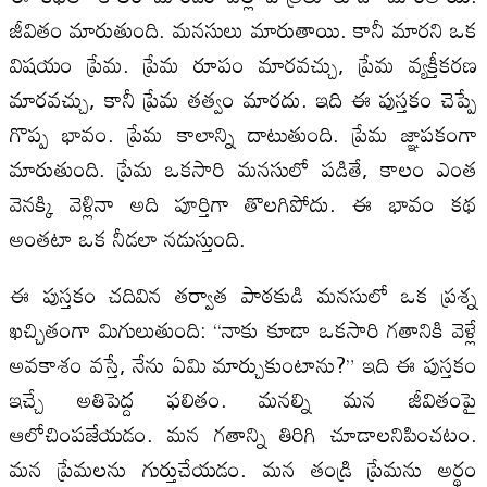
జీవితం మారుతుంది. మనసులు మారుతాయి. కానీ మారని ఒక
విషయం ప్రేమ. ప్రేమ రూపం మారవచ్చు, ప్రేమ వ్యక్తీకరణ
మారవచ్చు, కానీ ప్రేమ తత్వం మారదు. ఇది ఈ పుస్తకం చెప్పే
గొప్ప భావం. ప్రేమ కాలాన్ని దాటుతుంది. ప్రేమ జ్ఞాపకంగా
మారుతుంది. ప్రేమ ఒకసారి మనసులో పడితే, కాలం ఎంత
వెనక్కి వెళ్లినా అది పూర్తిగా తొలగిపోదు. ఈ భావం కథ
అంతటా ఒక నీడలా నడుస్తుంది.
ఈ పుస్తకం చదివిన తర్వాత పాఠకుడి మనసులో ఒక ప్రశ్న
ఖచ్చితంగా మిగులుతుంది: “నాకు కూడా ఒకసారి గతానికి వెళ్లే
అవకాశం వస్తే, నేను ఏమి మార్చుకుంటాను?” ఇది ఈ పుస్తకం
ఇచ్చే అతిపెద్ద ఫలితం. మనల్ని మన జీవితంపై
ఆలోచింపజేయడం. మన గతాన్ని తిరిగి చూడాలనిపించటం.
మన ప్రేమలను గుర్తుచేయడం. మన తండ్రి ప్రేమను అర్థం