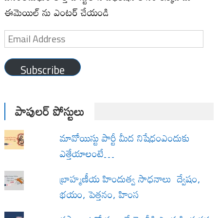
ఈమెయిల్ ను ఎంటర్ చేయండి
Email
Address
Subscribe
పాపులర్ పోస్టులు
మావోయిస్టు పార్టీ మీద నిషేధంఎందుకు
ఎత్తేయాలంటే…
బ్రాహ్మణీయ హిందుత్వ సాధనాలు ద్వేషం,
భయం, పెత్తనం, హింస