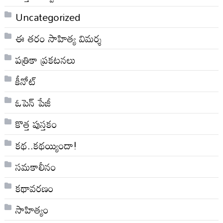
Uncategorized
ఈ తరం సాహిత్య విమర్శ
పత్రికా ప్రకటనలు
కీనోట్
ఓపెన్ పేజీ
కొత్త పుస్తకం
కథ..కథయ్యిందా!
సమకాలీనం
కథావరణం
సాహిత్యం