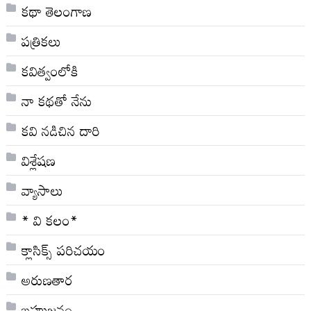
కథా తెలంగాణ
పత్రికలు
కవిత్వంలోకి
నా క‌థ‌తో నేను
కవి నడిచిన దారి
విశ్లేషణ
వ్యాసాలు
* వి క‌లం*
క్లాసిక్స్ ప‌రిచ‌యం
అరుణతార
బహుజనం