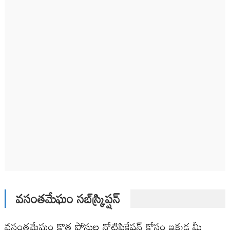
వసంతమేఘం సబ్‌స్క్రిప్షన్
వసంతమేఘం కొత్త పోస్టుల నోటిఫికేషన్ కోసం ఇక్కడ మీ