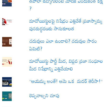
త‌పాలా ఉద్యోగులంటే మోదీకి ఎందుకింత కక్ష
?
మావోయిస్టులపై నిషేధం ఎత్తివేతే ప్రజాస్వామ్య
పునరుద్ధరణకు సానుకూలత
చదువులు ఎలా ఉండాలి? చదువుల సారం
ఏమిటి?
మావోయిస్టు పార్టీ మీద, విప్లవ ప్రజా సంఘాల
మీద నిషేధాన్ని ఎత్తివేయాలి
“ఆయమ్మ అంతే! ఆమె ఒక మదర్ తెరీసా!”
రెప్పవాల్చని చూపు