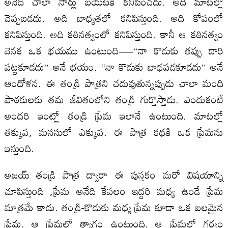
అనేది చాలా సార్లు బయటకి కనిపించదు. అది మాటల్లో
చెప్పబడదు. అది బాధ్యతలో కనిపిస్తుంది. అది కోపంలో
కనిపిస్తుంది. అది కఠినత్వంలో కనిపిస్తుంది. కానీ ఆ కఠినత్వం
వెనక ఒక భయము ఉంటుంది—“నా కొడుకు తప్పు దారి
పట్టకూడదు” అనే భయం. “నా కొడుకు బాధపడకూడదు” అనే
ఆందోళన. ఈ తండ్రి పాత్రని చదువుతున్నప్పుడు చాలా మంది
పాఠకులకు తమ జీవితంలోని తండ్రి గుర్తొస్తాడు. ఎందుకంటే
అందరి ఇంట్లో తండ్రి ప్రేమ ఇలానే ఉంటుంది. మాటల్లో
తక్కువ, మనసులో ఎక్కువ. ఈ పాత్ర కథకి ఒక ప్రేమను
ఇస్తుంది.
అజయ్ తండ్రి పాత్ర ద్వారా ఈ పుస్తకం మరో విషయాన్ని
చూపిస్తుంది ,ప్రేమ అనేది కేవలం ఇద్దరి మధ్య ఉండే ప్రేమ
మాత్రమే కాదు. తండ్రి-కొడుకు మధ్య ప్రేమ కూడా ఒక బలమైన
ప్రేమ. ఆ ప్రేమలో త్యాగం ఉంటుంది. ఆ ప్రేమలో గర్వం