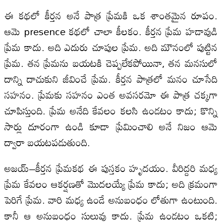
ఈ కథలో కీర్తన అనే పాత్ర ప్రేమకి ఒక శాంతమైన రూపం.
ఆమె presence కథలో చాలా కీలకం. కీర్తన ప్రేమ హడావుడి
ప్రేమ కాదు. అది ఎదురు చూపుల ప్రేమ. అది మౌనంలో పుట్టిన
ప్రేమ. తన ప్రేమను బయటకి చెప్పలేకపోయినా, తన మనసులో
దాన్ని దాచుకుని జీవించే ప్రేమ. కీర్తన పాత్రలో మనం చూసేది
సహనం. ప్రేమకు సహనం ఎంత అవసరమో ఈ పాత్ర చక్కగా
చూపిస్తుంది. ప్రేమ అనేది కేవలం కలసి ఉండటం కాదు; కొన్ని
సార్లు దూరంగా ఉండి కూడా ప్రేమించాలి అనే నిజం ఆమె
ద్వారా బయటపడుతుంది.
అజయ్–కీర్తన ప్రేమకథ ఈ పుస్తకం హృదయం. వీరిద్దరి మధ్య
ప్రేమ కేవలం ఆకర్షణతో మొదలయ్యే ప్రేమ కాదు; అది క్రమంగా
పెరిగే ప్రేమ. వారి మధ్య ఉండే అనుబంధం లోతుగా ఉంటుంది.
కానీ ఆ అనుబంధం సులువు కాదు. ప్రేమ ఉండటం ఒకటి;