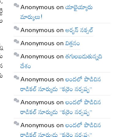
ు,
Anonymous
on
యాభైయ్యారు
టి
మార్కులు!
ుల
Anonymous
on
అర్బన్ నక్సల్
Anonymous
on
విత్తనం
్న
ను
Anonymous
on
తగులబడుతున్నది
పన
దేశం
కు
Anonymous
on
లందలో పొడిచిన
రాడికల్ సూర్యుడు “కర్రెం నర్సప్ప”
Anonymous
on
లందలో పొడిచిన
రాడికల్ సూర్యుడు “కర్రెం నర్సప్ప”
Anonymous
on
లందలో పొడిచిన
రాడికల్ సూర్యుడు “కర్రెం నర్సప్ప”