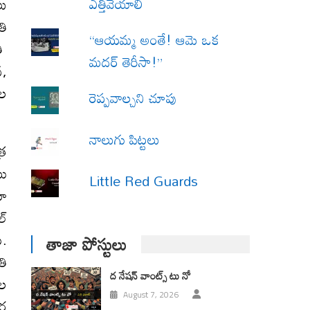
ఎత్తివేయాలి
లు
తి
“ఆయమ్మ అంతే! ఆమె ఒక
రి
మదర్ తెరీసా!”
న,
దల
రెప్పవాల్చని చూపు
నాలుగు పిట్టలు
్ర
టు
Little Red Guards
యా
ల్
ు.
తాజా పోస్టులు
తి
ద నేషన్ వాంట్స్ టు నో
ంల
August 7, 2026
తర