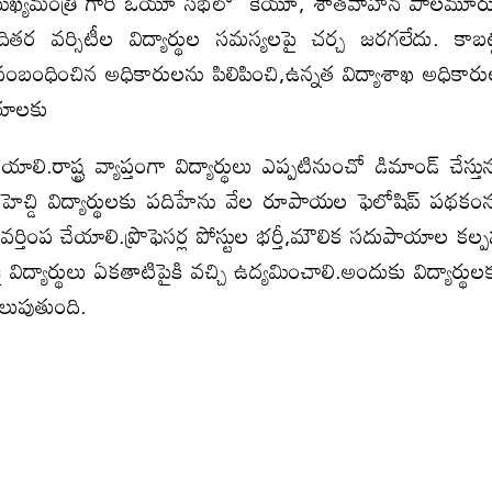
న ముఖ్యమంత్రి గారి ఓయూ సభలో కేయూ, శాతవాహన పాలమూర
తర వర్సిటీల విద్యార్థుల సమస్యలపై చర్చ జరగలేదు. కాబట్
 సంబంధించిన అధికారులను పిలిపించి,ఉన్నత విద్యాశాఖ అధికార
లయాలకు
రాష్ట్ర వ్యాప్తంగా విద్యార్థులు ఎప్పటినుంచో డిమాండ్ చేస్తున
ిహెచ్డి విద్యార్థులకు పదిహేను వేల రూపాయల ఫెలోషిప్ పథకం
ు వర్తింప చేయాలి.ప్రొఫెసర్ల పోస్టుల భర్తీ,మౌలిక సదుపాయాల కల్
 విద్యార్థులు ఏకతాటిపైకి వచ్చి ఉద్యమించాలి.అందుకు విద్యార్థుల
తెలుపుతుంది.