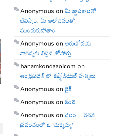
Anonymous
on
మీ జ్ఞాపకాలతో
జీవిస్తాం, మీ ఆలోచనలతో
ముందుకుపోతాం
Anonymous
on
అరుణోదయ
నాగన్నకు విప్లవ జోహార్లు
hanamkondaaolcom
on
ఆంధ్రప్రదేశ్ లో కష్టోడియల్ హత్యలు
Anonymous
on
లైక్
Anonymous
on
కంచె
Anonymous
on
చలం – రచన
ప్రపంచంలో ఓ ‘చుక్కమ్మ’