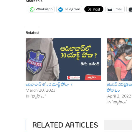
Share this:
WhatsApp
Telegram
Email
Related
ఆదిలాబాద్ లో30 యాక్ట్ పోదా ?
జెండర్ వివక్షతక
March 20, 2023
పోరాటం
In "వ్యాసాలు"
April 2, 2022
In "వ్యాసాలు"
RELATED ARTICLES