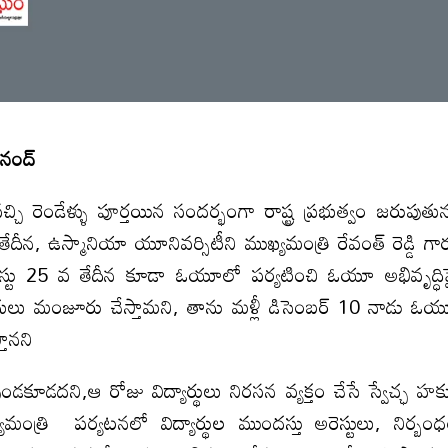
నంద్
వచ్చి రెండేళ్ళు పూర్తయిన సందర్భంగా రాష్ట్ర ప్రభుత్వం జరుపుతున
ీన, ఉస్మానియా యూనివర్సిటీని ముఖ్యమంత్రి రేవంత్ రెడ్డి గా
టు 25 వ తేదీన కూడా ఓయూలో పర్యటించి ఓయూ అభివృద్ధి
ిధులు మంజూరు చేస్తామని, తాను మళ్లీ డిసెంబర్ 10 నాడు ఓ
తానని
డదని,ఆ రోజు విద్యార్థులు నిరసన వ్యక్తం చేసే స్వేచ్ఛ హక్
మంత్రి పర్యటనలో విద్యార్థుల ముందస్తు అరెస్టులు, నిర్బం