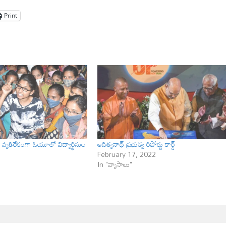
Print
ు వ్యతిరేకంగా ఓయూలో విద్యార్థినుల
ఆదిత్యనాథ్ ప్రభుత్వ రిపోర్టు కార్డ్
February 17, 2022
In "వ్యాసాలు"