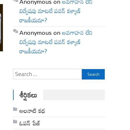
Anonymous
on
అవగాహన లేని
విద్వేషపు మాటలే పవన్ కళ్యాణ్
రాజకీయమా?
Anonymous
on
అవగాహన లేని
విద్వేషపు మాటలే పవన్ కళ్యాణ్
రాజకీయమా?
Search
for:
శీర్షికలు
అల‌నాటి క‌థ‌
ఓపన్ పేజ్