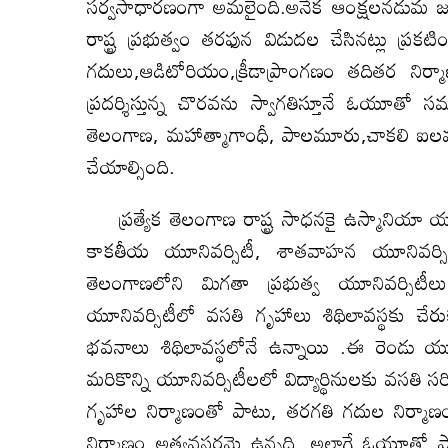
సర్వసాధారణంగా అమలైంది.అనేక ఆంక్షలనడుమ జర
రాష్ట్ర ప్రభుత్వం తరఫున విడుదల చేసినట్లు ప్
గదులు,ఆడిటోరియం,క్రీడాప్రాంగణం తదితర నిర్
ప్రదర్శిస్తున్న చొరవను స్వాగతిస్తూనే ఓయూతో
తెలంగాణ, మహాత్మాగాంధీ, పాలమూరు,చాకలి ఐలమ్
చేయాల్సింది.
ప్రత్యేక తెలంగాణ రాష్ట్ర సాధనకై ఉస్మానియా య
కాకతీయ యూనివర్సిటీ, శాతవాహన యూనివర్స
తెలంగాణలోని మిగతా ప్రభుత్వ యూనివర్సిట
యూనివర్సిటీలో వసతి గృహాలు శిథిలావస్థకు చేర
భవనాలు శిథిలావస్థలోనే ఉన్నాయి .ఈ రెండు యూని
మరికొన్ని యూనివర్సిటీలలో విద్యార్థినులకు వసత
గృహాల నిర్మాణంతో పాటు, తరగతి గదుల నిర్మాణ
నిర్మాణం అత్యవసరమై ఉన్నది. అలాగే ఓయూతో ప