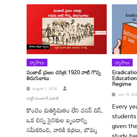
వ్యాసాలు
వ్యాసాలు
పంజాబ్ ప్రజల చరిత్ర:1920 నాటి గొప్ప
Eradicatio
తిరుగుబాటు
Education
Regime
August 1, 2026
July 16, 20
డాక్టర్ మంజూర్ ఎజాజ్
Every yea
కొంచెం మతిస్థిమితం లేని చనన్ దిన్,
students 
ఒక చిన్న సైనికుల బృందాన్ని
given th
సమీకరించి, వారికి కర్రలు, బొమ్మ
study ha