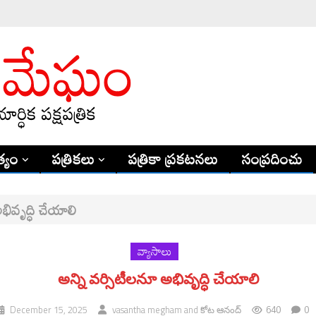
్యం
పత్రికలు
పత్రికా ప్రకటనలు
సంప్రదించు
భివృద్ధి చేయాలి
వ్యాసాలు
అన్ని వర్సిటీలనూ అభివృద్ధి చేయాలి
640
0
December 15, 2025
vasantha megham
and
కోట ఆనంద్