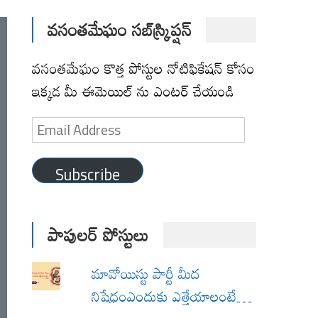
వసంతమేఘం సబ్‌స్క్రిప్షన్
వసంతమేఘం కొత్త పోస్టుల నోటిఫికేషన్ కోసం
ఇక్కడ మీ ఈమెయిల్ ను ఎంటర్ చేయండి
Email
Address
Subscribe
పాపులర్ పోస్టులు
మావోయిస్టు పార్టీ మీద
నిషేధంఎందుకు ఎత్తేయాలంటే…