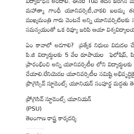
విద్యాబోధన అందాలి. ఈనెల 10వ తేదీన జరిగి
మహాత్మా గాంధీ యూనివర్సిటీ,చాకలి ఐలమ్మ తది
ముఖ్యమంత్రి గారు వెంటనే అన్ని యూనివర్సిటిలకు
సమన్వయంతో ఒక రివ్యూ జరిపి ఆయా విశ్వవిద్యా
ఏం కావాలో అడగాలి? ప్రత్యేక నిధులు విడుదల చేయాలి.
పి.జి విద్యార్థులకు 5 వేల రూపాయల ఫెలోషిప్, ప
ప్రారంభించి అన్ని యూనివర్సిటీల లోని విద్యార్థులక
చేయాలి.లేనియెడల యూనివర్సిటీల సమిష్టి అభివృద్ధికై
ప్రొగ్రెస్సివ్ స్టూడెంట్స్ యూనియన్ సంపూర్ణ మద్దతు 
ప్రోగ్రెసివ్ స్టూడెంట్స్ యూనియన్
(PSU)
తెలంగాణ రాష్ట్ర కార్యదర్శి