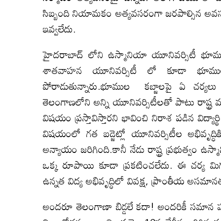
సిబ్బంది నియామకం అత్యవసరంగా జరపాల్సిన అవసరం ఉం
ఇవ్వలేదు.
హైదరాబాద్ లోని ఉస్మానియా యూనివర్సిటీ భూమ
శాతవాహన యూనివర్సిటీ లో కూడా భూములు
పోరాడుతున్నారు.భూముల కబ్జాలపై ఏ చర్యలు త
తెలంగాణలోని అన్ని యూనివర్సిటీలతో పాటు రాష్ట
విషయం ప్రస్తావిస్తారని భావించి నిరాశ పడిన విద్య
విషయంలో గత బడ్జెట్లో యూనివర్సిటీల అభివృద్ధ
అన్యాయం జరిగింది.కానీ నేడు రాష్ట్ర ప్రభుత్వం ఉస
ఒక్క రూపాయి కూడా ప్రకటించలేదు. ఈ చర్య మిగ
ఉన్నత విద్య అభివృద్ధిలో వివక్ష, ప్రాంతీయ అసమాన
అందరూ తెలంగాణా బిడ్డలే కదా! అందరికీ సమాన హక్క