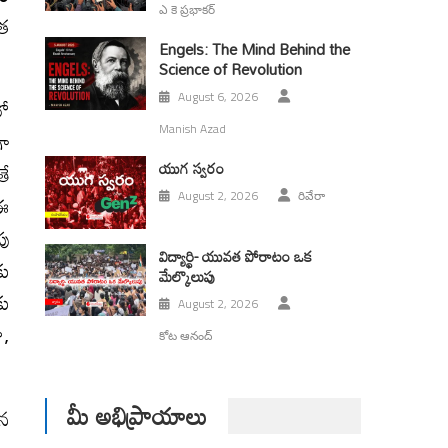
ఎ కె ప్రభాకర్
టత
Engels: The Mind Behind the
Science of Revolution
August 6, 2026
లో
Manish Azad
ా
యుగ స్వ‌రం
తే
 ఈ
August 2, 2026
రివేరా
పు
విద్యార్థి- యువత పోరాటం ఒక
కు
మేల్కొలుపు
కు
August 2, 2026
ా,
కోట ఆనంద్
మీ అభిప్రాయాలు
ైన