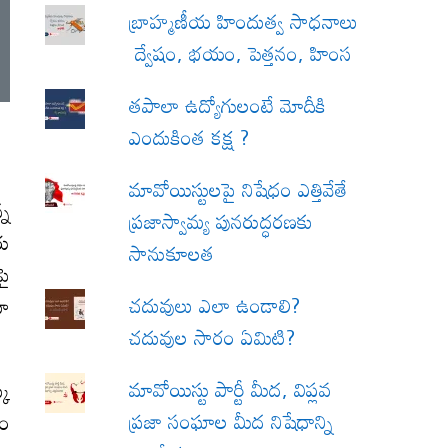
బ్రాహ్మణీయ హిందుత్వ సాధనాలు
ద్వేషం, భయం, పెత్తనం, హింస
త‌పాలా ఉద్యోగులంటే మోదీకి
ఎందుకింత కక్ష ?
మావోయిస్టులపై నిషేధం ఎత్తివేతే
్న
ప్రజాస్వామ్య పునరుద్ధరణకు
రు
సానుకూలత
పై
చదువులు ఎలా ఉండాలి?
యూ
చదువుల సారం ఏమిటి?
మావోయిస్టు పార్టీ మీద, విప్లవ
కు
ప్రజా సంఘాల మీద నిషేధాన్ని
ధం