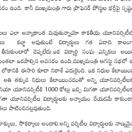
ది. కానీ ముఖ్యమంత్రి గారు ప్రొఫెసర్ పోస్టుల భర్తీపై స్పష్
ులు ఎలా అన్యాక్రాంత మవుతున్నాయో కాకతీయ యూనివర్సిటీ
 కబ్జా అవుతుంటే విద్యార్థులు గత ఏడాది కాలంగ
ీసుకుంటారో చెప్పలేదు.ఇక విద్యార్థి సంఘ ఎన్నికలు అయి
్ర మంతటా జరపాల్సిన అవసరం ఉంది.ముఖ్యమంత్రి ఆగస్టు సభలో
ార్థి లోకానికి ఈసారి కూడా నిరాశే ఎదురైంది. ఇక నిధుల కేటాయిం
ికి అతి తక్కువ నిధులు కేటాయించడంతో అన్ని యూనివర్సిటీల
్మానియా యూనివర్సిటీకి 1000 కోట్లు ఇచ్చి మిగతా యూనివర్సిటీల
తా యూనివర్సిటీల విద్యార్థులకు అన్యాయం చేయడమే కాకుండ
తలు పాటించినట్లవుతుంది.
ులు, సౌకర్యాలు అందాలి.అన్ని వర్శిటీల విద్యార్థులకు నాణ్యమ