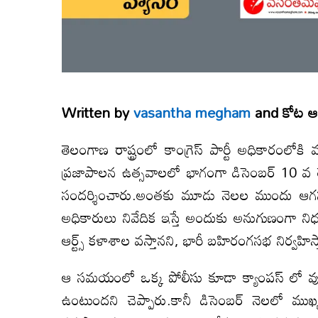
Written by
vasantha megham
and
కోట ఆ
తెలంగాణ రాష్ట్రంలో కాంగ్రెస్ పార్టీ అధికారంలోకి 
ప్రజాపాలన ఉత్సవాలలో భాగంగా డిసెంబర్ 10 వ తేద
సందర్శించారు.అంతకు మూడు నెలల ముందు ఆగస్
అధికారులు నివేదిక ఇస్తే అందుకు అనుగుణంగా న
ఆర్ట్స్ కళాశాల వస్తానని, భారీ బహిరంగసభ నిర్వహిస్
ఆ సమయంలో ఒక్క పోలీసు కూడా క్యాంపస్ లో వుండకూ
ఉంటుందని చెప్పారు.కానీ డిసెంబర్ నెలలో ముఖ్య