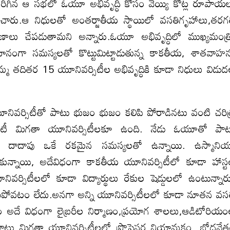
ిగిన ఆ సభలో ఓయూ అభివృద్ధి కోసం వెయ్యి కోట్ల రూపాయ
రకటించారు.ఆ నిధులతో అంతర్జాతీయ స్థాయిలో వసతిగృహాలు,తరగ
మాణాలు చేపడుతామని అన్నారు.ఓయూ అభివృద్ధిలో ముఖ్యమంత్
 సమానంగా సమస్యలతో కొట్టుమిట్టాడుతున్న కాకతీయ, శాతవాహ
మ తదితర 15 యూనివర్సిటీల అభివృద్ధికి కూడా నిధులు విడు
ూనివర్సిటీతో పాటు భుజం భుజం కలిపి పోరాడినటు వంటి చరిత
ిటీ మిగతా యూనివర్సిటీలకూ ఉంది. నేడు ఓయూతో పా
ీలు దాదాపు ఒకే రకమైన సమస్యలతో ఉన్నాయి. ఉస్మాని
ుకున్నాయి, అదేవిధంగా కాకతీయ యూనివర్సిటీలో కూడా హాస్ట
వర్సిటీలలో కూడా విద్యార్థులు రేకుల షెడ్డులలో ఉంటున్నార
ి సరిపోవటం లేదు.అనగా అన్ని యూనివర్సిటీలలో కూడా నూతన వస
ం అదే విధంగా లైబ్రరీల నిర్మాణం,ప్రయోగ శాలలు,ఆడిటోరియ
ాటు మిగతా యూనివర్సిటీలలో ప్రొఫెసర్ల నియామకం, బోధనే