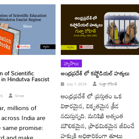
వ్యాసాలు
n of Scientific
ఆంధ్రప్రదేశ్ లో కష్టోడియల్ హత్యలు
 in Hindutva Fascist
July 1, 2026
గుత్తా రోహిత్
ఆంధ్రప్రదేశ్ లో ప్రస్తుతం ఒక
26
Shree
వికారమైన, వికృతమైన క్రీడ
r, millions of
నడుస్తున్నది. మనిషికి అత్యంత
across India are
మౌలికమైన, ప్రాథమికమైన జీవించే
e same promise:
హక్కుకి అధికారికంగా తూట్లు
rd and make