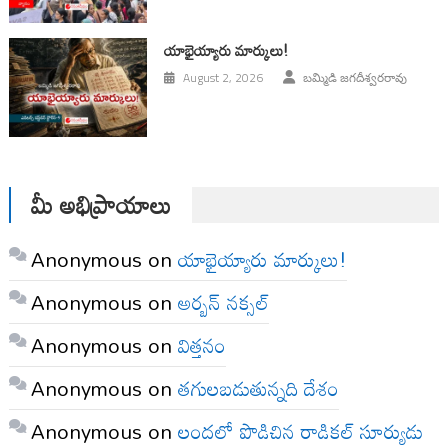
యాభైయ్యారు మార్కులు!
August 2, 2026
బమ్మిడి జగదీశ్వరరావు
మీ అభిప్రాయాలు
Anonymous
on
యాభైయ్యారు మార్కులు!
Anonymous
on
అర్బన్ నక్సల్
Anonymous
on
విత్తనం
Anonymous
on
తగులబడుతున్నది దేశం
Anonymous
on
లందలో పొడిచిన రాడికల్ సూర్యుడు