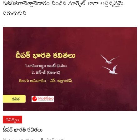
గజిబిజిగాచెత్తాచెదారం నిండిన మార్కెట్ లాగా అస్తవ్యస్తమై
పరుచుకుని
కవిత్వం
దీపక్ భారతి కవితలు