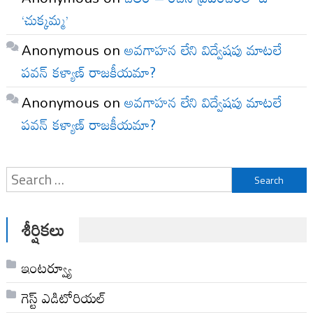
‘చుక్కమ్మ’
Anonymous
on
అవగాహన లేని విద్వేషపు మాటలే
పవన్ కళ్యాణ్ రాజకీయమా?
Anonymous
on
అవగాహన లేని విద్వేషపు మాటలే
పవన్ కళ్యాణ్ రాజకీయమా?
Search
for:
శీర్షికలు
ఇంటర్వ్యూ
గెస్ట్ ఎడిటోరియల్