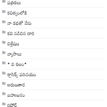
పత్రికలు
కవిత్వంలోకి
నా క‌థ‌తో నేను
కవి నడిచిన దారి
విశ్లేషణ
వ్యాసాలు
* వి క‌లం*
క్లాసిక్స్ ప‌రిచ‌యం
అరుణతార
బహుజనం
రిపోర్ట్