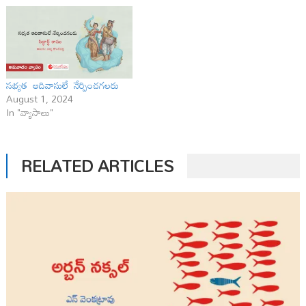
సభ్యత ఆదివాసులే నేర్పించగలరు
August 1, 2024
In "వ్యాసాలు"
RELATED ARTICLES