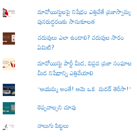
మావోయిస్టులపై నిషేధం ఎత్తివేతే ప్రజాస్వామ్య
పునరుద్ధరణకు సానుకూలత
చదువులు ఎలా ఉండాలి? చదువుల సారం
ఏమిటి?
మావోయిస్టు పార్టీ మీద, విప్లవ ప్రజా సంఘాల
మీద నిషేధాన్ని ఎత్తివేయాలి
“ఆయమ్మ అంతే! ఆమె ఒక మదర్ తెరీసా!”
రెప్పవాల్చని చూపు
నాలుగు పిట్టలు