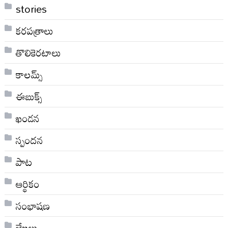
stories
కరపత్రాలు
తొలికెరటాలు
కాలమ్స్
ఈబుక్స్
ఖండన
స్పందన
పాట
ఆర్థికం
సంభాషణ
లేఖలు