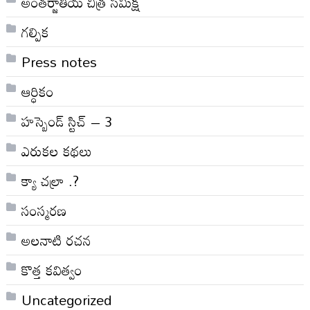
అంతర్జాతీయ చిత్ర సమీక్ష
గల్పిక
Press notes
ఆర్ధికం
హస్బెండ్ స్టిచ్ – 3
ఎరుకల కథలు
క్యా చల్రా .?
సంస్మరణ
అలనాటి రచన
కొత్త కవిత్వం
Uncategorized