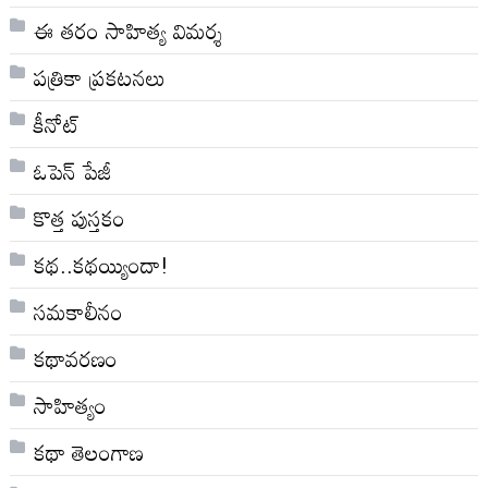
ఈ తరం సాహిత్య విమర్శ
పత్రికా ప్రకటనలు
కీనోట్
ఓపెన్ పేజీ
కొత్త పుస్తకం
కథ..కథయ్యిందా!
సమకాలీనం
కథావరణం
సాహిత్యం
కథా తెలంగాణ