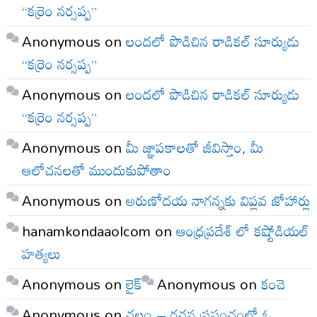
“కర్రెం నర్సప్ప”
Anonymous
on
లందలో పొడిచిన రాడికల్ సూర్యుడు
“కర్రెం నర్సప్ప”
Anonymous
on
లందలో పొడిచిన రాడికల్ సూర్యుడు
“కర్రెం నర్సప్ప”
Anonymous
on
మీ జ్ఞాపకాలతో జీవిస్తాం, మీ
ఆలోచనలతో ముందుకుపోతాం
Anonymous
on
అరుణోదయ నాగన్నకు విప్లవ జోహార్లు
hanamkondaaolcom
on
ఆంధ్రప్రదేశ్ లో కష్టోడియల్
హత్యలు
Anonymous
on
లైక్
Anonymous
on
కంచె
Anonymous
on
చలం – రచన ప్రపంచంలో ఓ