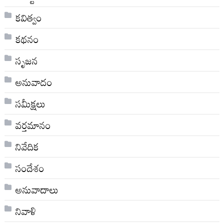
కవిత్వం
కథనం
సృజన
అనువాదం
సమీక్షలు
వర్తమానం
నివేదిక
సందేశం
అనువాదాలు
నివాళి