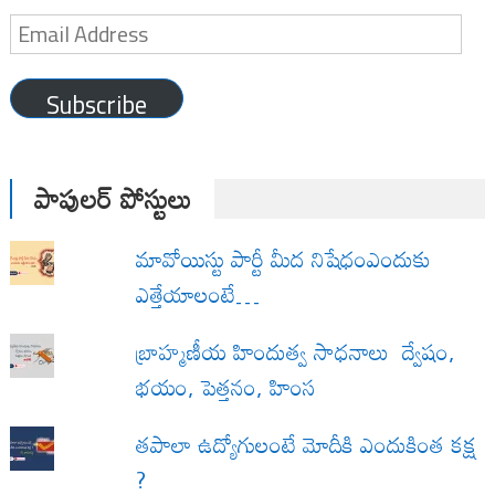
Email
Address
Subscribe
పాపులర్ పోస్టులు
మావోయిస్టు పార్టీ మీద నిషేధంఎందుకు
ఎత్తేయాలంటే…
బ్రాహ్మణీయ హిందుత్వ సాధనాలు ద్వేషం,
భయం, పెత్తనం, హింస
త‌పాలా ఉద్యోగులంటే మోదీకి ఎందుకింత కక్ష
?