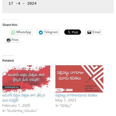
17 -4 - 2024
Share this:
WhatsApp
Telegram
Email
Print
Related
ఆదివాసీ బిడ్డల నెత్తురు తాగి త్రేన్చిన
పల్లిపట్టు నాగరాజుమూడు కవితలు
మన రిపబ్లిక్!
May 1, 2023
February 1, 2025
In "కవిత్వం"
In "దండకారణ్య సమయం"