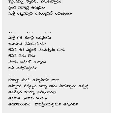
క్యాంపస్ను స్వాధీనం చేసుకున్నాయి
ఫ్రెంచి విద్యార్థి ఉద్యమం
మళ్లీ రెక్కవిప్పిన రెవెల్యూషన్ అవుతుందా
...	...	...
మళ్లీ గత శతాబ్ది అరవైలను
ఆవాహన చేసుకుంటామా
లెనిన్ శత వర్ధంతి సంవత్సరం కూడ
లెనిన్ నేడు లేడూ
చూడు జనంలో ఉన్నాడు
అని ఉద్యమిస్తామా
...	...	...
కలకత్తా నుంచి ఉస్మానియా దాకా
అప్నాబరీ నక్సల్బరీ అప్నా నామ్ వియత్నామ్ అన్నట్లే
ఆపరేషన్ కగార్కు ప్రతిఘటనగా 
ఆక్రమిత గాజాకు అండగా
ఆదివాసులము, పాలస్తీనియన్లమూ అవుదమా