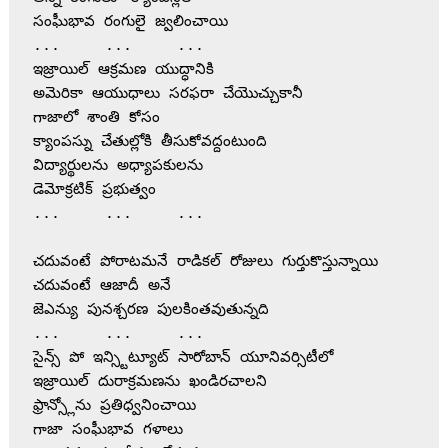
సంఫీుభావ రంగులై జ్వలించాయి
...	...	...
ఇజ్రాయిల్ ఆక్రమణ యుద్ధానికి
అమెరికా ఆయుధాలు సరఫరా చేయొచ్చుకానీ
గాజాలో శాంతి కోసం
క్యాంపస్ను చేతుల్లోకి తీసుకోవద్దంటుంది
విద్యార్థులను అధ్యాపకులను
డెమోక్రటిక్ ప్రభుత్వం
...	...	...
చదువంటే పోరాటమనే రాడికల్ రోజులు గుర్తుకొస్తున్నాయి
చదువంటే ఆజాదీ అనే 
జెఎన్యు పునశ్చరణ పులకింతవుతున్నది
...	...	...
సైన్స్ పో ఇన్స్టిట్యూట్ సారోబాన్ యూనివర్సిటీలో 
ఇజ్రాయిల్ దురాక్రమణను ఖండిరచాలని
ఫ్రాన్స్లోను ప్రతిధ్వనించాయి
గాజా సంఫీుభావ గళాలు