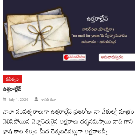
కవిత్వం
ఉత్తరాల్లేవ్
July 1, 2026
నాసర్ రభా
చాలా సంవత్సరాలుగా ఉత్తరాల్లేవ్ ప్రతిరోజు నా చేతుల్లో మాత్రం
వెలిసిపోయిన చెల్లాచెదురైన అక్షరాలు దర్శనమిస్తాయి నాది గాని
భాష కాల శిల్పం మీద చెక్కబడినట్లుగా అక్షరాలన్నీ