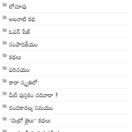
లోచూపు
అల‌నాటి క‌థ‌
ఓపన్ పేజ్
సంపాదకీయం
కథలు
పరిచయం
కారా స్మృతిలో
మీరీ పుస్తకం చదివారా ?
దండకారణ్య సమయం
“మెట్రో జైలు” కథలు