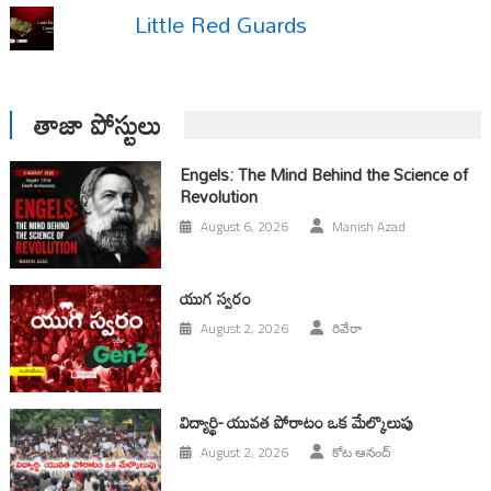
Little Red Guards
తాజా పోస్టులు
Engels: The Mind Behind the Science of
Revolution
August 6, 2026
Manish Azad
యుగ స్వ‌రం
August 2, 2026
రివేరా
విద్యార్థి- యువత పోరాటం ఒక మేల్కొలుపు
August 2, 2026
కోట ఆనంద్