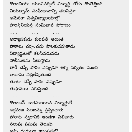
కొలంబియా యూనివర్సిటీ విద్యార్థి లోకం గొంతెత్తింది
వియత్నామ్ సంఫీుభావాన్ని తలపిస్తూ
అమెరికా విశ్వవిద్యాలయాల్లో
పాలస్తీనియన్ల సంఫీుభావ పోరాటం
...	...	...
అధ్యాపకుడు కులపతి అయితే
పాఠాలు చర్చించడు పాలకుడవుతాడు
విద్యార్థులతో కలసినడువడు
పోలీసులను పిలుస్తాడు
లాఠీ చెప్పే పాఠం ఎప్పుడూ అగ్ని పర్వతం నుంచి 
లావాను నిద్రలేపుతుంది
తూటా చెప్పే పాఠం ఎప్పుడూ
తుఫానయి ఎగుస్తుంది
...	...	...
కొలంబస్ వారసులయిన విద్యార్థులే
ఆక్రమణ సిలబస్ను ప్రశ్నించారు
పోరాట స్వరానికి అండగా నిలిచారు
నలుపు పసుపు తెలుపు
అన్ని రంగులూ క్యాంపస్లలో 