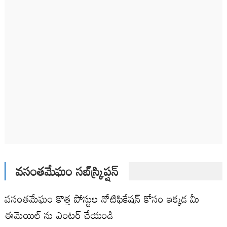
వసంతమేఘం సబ్‌స్క్రిప్షన్
వసంతమేఘం కొత్త పోస్టుల నోటిఫికేషన్ కోసం ఇక్కడ మీ
ఈమెయిల్ ను ఎంటర్ చేయండి