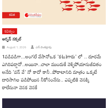
కవిత్వం
అర్బన్ నక్సల్
August 1, 2026
ఎన్ వెంకట్రావు
1వడివడిగా...అంగలే వేసానోఒక 'క(౦)గారు' లో .. దూరమే
ఎగిరిపడ్డానో..అయినా..చాలా ముందుకే వెళ్ళిపోయానుజీవితం
అనేది 'వన్ వే' నో కాదో కానీ..పోరాటానిది మాత్రం ఒక్కటే
దారిసాగిల పడిపోయిన నీకోసంనేను.. ఎప్పటికి వెనక్కి
రాలేనునా వెనక వెనకే