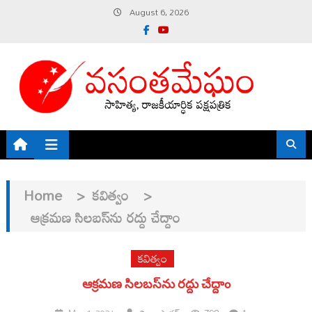
Skip
August 6, 2026
to
content
Home
>
కవిత్వం
>
ఆక్రమణ సిలబస్‌ను రద్దు చేద్దాం
కవిత్వం
ఆక్రమణ సిలబస్‌ను రద్దు చేద్దాం