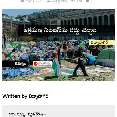
798
1
May 1, 2024
విద్యాసాగర్
Written by
విద్యాసాగర్
కొలంబస్కు వ్యతిరేకంగా