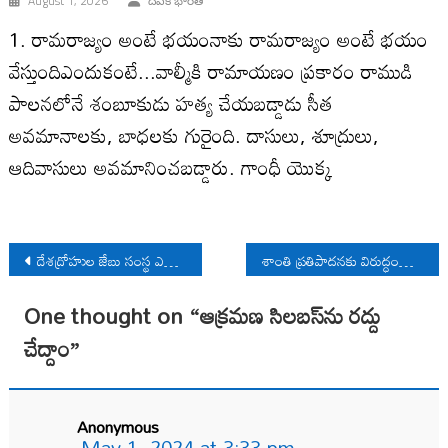
August 1, 2026
దీపక్ భారతి
1. రామరాజ్యం అంటే భయంనాకు రామరాజ్యం అంటే భయం
వేస్తుందిఎందుకంటే...వాల్మీకి రామాయణం ప్రకారం రాముడి
పాలనలోనే శంబూకుడు హత్య చేయబడ్డాడు సీత
అవమానాలకు, బాధలకు గురైంది. దాసులు, శూద్రులు,
ఆదివాసులు అవమానించబడ్డారు. గాంధీ యొక్క
Post
దేశద్రోహుల జేబు సంస్థ ఎన్‌ఐఏ ముస్లింలను దేశద్రోహులని ఆరోపించడమా?
శాంతి ప్రతిపాదనకు విరుద్ధంగా గుట్టల దిగ్బంధం
navigation
One thought on “
ఆక్రమణ సిలబస్‌ను రద్దు
చేద్దాం
”
Anonymous
May 1, 2024 at 3:33 pm