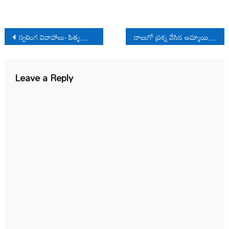
Post
స్వలింగ వివాహాలు- పితృస్వామిక కుటుంబ వ్యవస్థ
నాలుగో ప్రశ్న వేసిన అమ్మాయి!
navigation
Leave a Reply