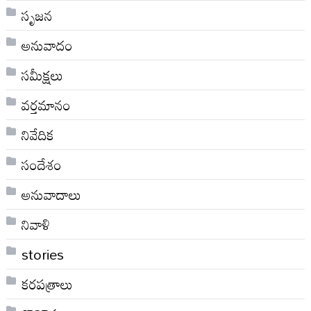
సృజన
అనువాదం
సమీక్షలు
వర్తమానం
నివేదిక
సందేశం
అనువాదాలు
నివాళి
stories
కరపత్రాలు