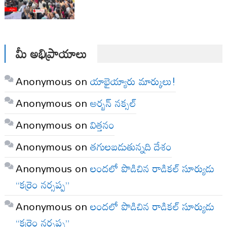
మీ అభిప్రాయాలు
Anonymous
on
యాభైయ్యారు మార్కులు!
Anonymous
on
అర్బన్ నక్సల్
Anonymous
on
విత్తనం
Anonymous
on
తగులబడుతున్నది దేశం
Anonymous
on
లందలో పొడిచిన రాడికల్ సూర్యుడు
“కర్రెం నర్సప్ప”
Anonymous
on
లందలో పొడిచిన రాడికల్ సూర్యుడు
“కర్రెం నర్సప్ప”