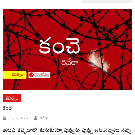
కవిత్వం
కంచె
July 1, 2026
రివేరా
ఇనుప కచ్చడాల్లో కునుకుతూ,పువ్వును పువ్వు అని,నవ్వును నవ్వు