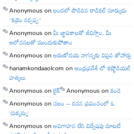
Anonymous
on
లందలో పొడిచిన రాడికల్ సూర్యుడు
“కర్రెం నర్సప్ప”
Anonymous
on
మీ జ్ఞాపకాలతో జీవిస్తాం, మీ
ఆలోచనలతో ముందుకుపోతాం
Anonymous
on
అరుణోదయ నాగన్నకు విప్లవ జోహార్లు
hanamkondaaolcom
on
ఆంధ్రప్రదేశ్ లో కష్టోడియల్
హత్యలు
Anonymous
on
లైక్
Anonymous
on
కంచె
Anonymous
on
చలం – రచన ప్రపంచంలో ఓ
‘చుక్కమ్మ’
Anonymous
on
అవగాహన లేని విద్వేషపు మాటలే