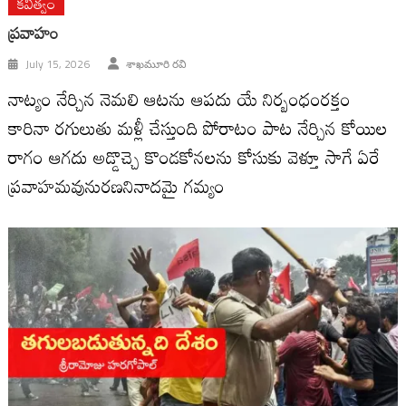
కవిత్వం
ప్రవాహం
July 15, 2026
శాఖమూరి రవి
నాట్యం నేర్చిన నెమలి ఆటను ఆపదు యే నిర్బంధంరక్తం
కారినా రగులుతు మళ్లీ చేస్తుంది పోరాటం పాట నేర్చిన కోయిల
రాగం ఆగదు అడ్డొచ్చె కొండకోనలను కోసుకు వెళ్తూ సాగే ఏరే
ప్రవాహమవునురణనినాదమై గమ్యం