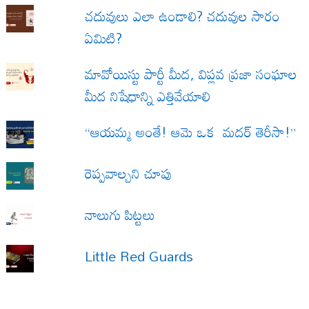
చదువులు ఎలా ఉండాలి? చదువుల సారం
ఏమిటి?
మావోయిస్టు పార్టీ మీద, విప్లవ ప్రజా సంఘాల
మీద నిషేధాన్ని ఎత్తివేయాలి
“ఆయమ్మ అంతే! ఆమె ఒక మదర్ తెరీసా!”
రెప్పవాల్చని చూపు
నాలుగు పిట్టలు
Little Red Guards