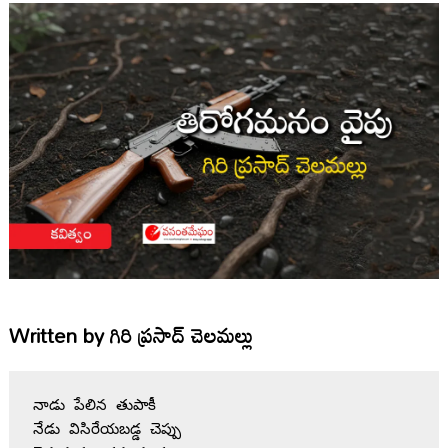
Written by
గిరి ప్రసాద్ చెలమల్లు
నాడు పేలిన తుపాకీ 
నేడు విసిరేయబడ్డ చెప్పు 