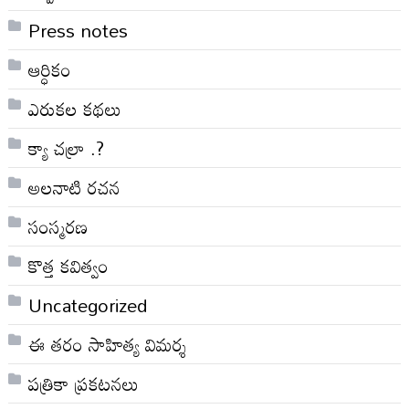
Press notes
ఆర్ధికం
ఎరుకల కథలు
క్యా చల్రా .?
అలనాటి రచన
సంస్మరణ
కొత్త కవిత్వం
Uncategorized
ఈ తరం సాహిత్య విమర్శ
పత్రికా ప్రకటనలు