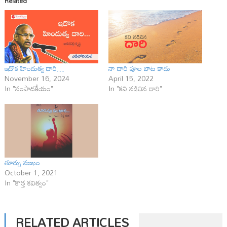
Related
ఇదొక హిందుత్వ దారి…
నా దారి పూల బాట కాదు
November 16, 2024
April 15, 2022
In "సంపాదకీయం"
In "కవి నడిచిన దారి"
తూర్పు ముఖం
October 1, 2021
In "కొత్త కవిత్వం"
RELATED ARTICLES