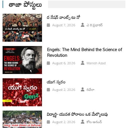
తాజా పోస్టులు
ద నేషన్ వాంట్స్ టు నో
August 7, 2026
ఎ కె ప్రభాకర్
Engels: The Mind Behind the Science of
Revolution
August 6, 2026
Manish Azad
యుగ స్వ‌రం
August 2, 2026
రివేరా
విద్యార్థి- యువత పోరాటం ఒక మేల్కొలుపు
August 2, 2026
కోట ఆనంద్