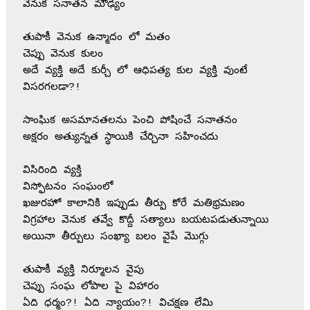
వెనుక సనాతన మౌఢ్యం 
తుపాకీ వెనుక ఉన్మాదం లో మతం 
చెప్పు వెనుక కులం 
అదే వ్యక్తి అదే కుర్చీ లో ఆధిపత్య కుల వ్యక్తి వుంటే 
విసరగలడా?!
సాంఘిక అసమానతలను పెంచి పోషించే సనాతనం 
అక్షరం అత్యున్నత స్థాయికి చేర్చినా సహించదు 
విసిరింది వ్యక్తి 
విస్ఫోటనం సంఘంలో 
ఖజురహో కాలానికి ఇప్పుడు తీర్పు కోరే మతిభ్రమణం 
విగ్రహాల వెనుక తవ్వే కొద్దీ సత్యాలు బయటపడుతున్నాయి 
అయినా తీర్పులు సంఖ్యా బలం వైపే మొగ్గు 
తుపాకీ వ్యక్తి నిర్మూలన వైపు 
చెప్పు సంఘ లోపాల పై విహారం 
ఏది ధర్మం?! ఏది న్యాయం?! విచక్షణ లేమి 