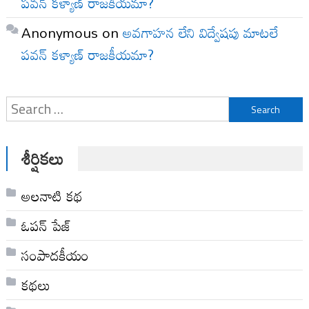
పవన్ కళ్యాణ్ రాజకీయమా?
Anonymous
on
అవగాహన లేని విద్వేషపు మాటలే
పవన్ కళ్యాణ్ రాజకీయమా?
Search
for:
శీర్షికలు
అల‌నాటి క‌థ‌
ఓపన్ పేజ్
సంపాదకీయం
కథలు