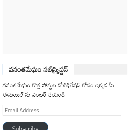
వసంతమేఘం సబ్‌స్క్రిప్షన్
వసంతమేఘం కొత్త పోస్టుల నోటిఫికేషన్ కోసం ఇక్కడ మీ
ఈమెయిల్ ను ఎంటర్ చేయండి
Email
Address
Subscribe