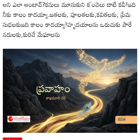
అని ఎలా అంటావ్?కనులు మూసుకుని కౕంచెలు దాటే కవీ!ఇది
నీకు కాలం కాదయ్యా.జతలకు, పూలతలకు,కవితలకు, ప్రేమ
సుధలకుఇది కాలం కాదయ్యా!హృదయాలను ఒరుచుకు పారే
నదులకు,కురిచే మేఘాలను