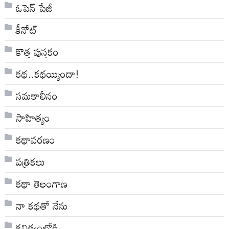
ఓపెన్ పేజీ
కీనోట్
కొత్త పుస్తకం
కథ..కథయ్యిందా!
సమకాలీనం
సాహిత్యం
కథావరణం
పత్రికలు
కథా తెలంగాణ
నా క‌థ‌తో నేను
కవిత్వంలోకి