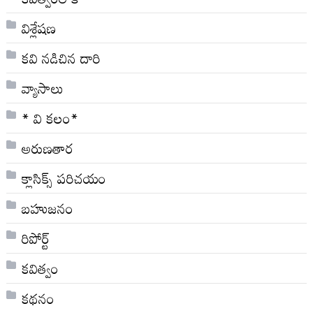
విశ్లేషణ
కవి నడిచిన దారి
వ్యాసాలు
* వి క‌లం*
అరుణతార
క్లాసిక్స్ ప‌రిచ‌యం
బహుజనం
రిపోర్ట్
కవిత్వం
కథనం