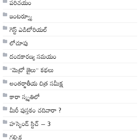
పరిచయం
ఇంటర్వ్యూ
గెస్ట్ ఎడిటోరియల్
లోచూపు
దండకారణ్య సమయం
“మెట్రో జైలు” కథలు
అంతర్జాతీయ చిత్ర సమీక్ష
కారా స్మృతిలో
మీరీ పుస్తకం చదివారా ?
హస్బెండ్ స్టిచ్ – 3
గల్పిక