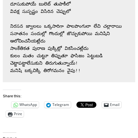
దూసుకుపోయే బులెట్ తుపాకీలో 
వివక్ష సుస్పష్టం విసిరిన చెప్పులో 
నిరసన జ్వాలలు ఒక్కసారిగా పాలపొంగులా లేచి చల్లారాయి 
సనాతనం సందుల్లో గొందుల్లో జొచ్చుకుపోయి మనిషిని 
ఆలోచించనీయట్లేదు 
సాంకేతికత పురాణ పుక్కిట్లో వికసించట్లేదు 
కులం మతం చుట్టూ తిప్పుతూ ఫాసిజం పెట్టుబడి 
చెట్టాపట్టాలేసుకుని తిరుగుతున్నాయ్!
మనిషి బక్కచిక్కి తిరోగమనం వైపు!!
Share this:
WhatsApp
Telegram
Email
Print