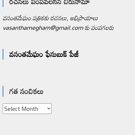
రచనలు పంపవలసిన చిరునామా
వసంతమేఘం పత్రికకు రచనలు, అభిప్రాయాలు
vasanthamegham@gmail.com కు పంపగలరు
వసంతమేఘం ఫేసుబుక్ పేజీ
గత సంచికలు
గత
సంచికలు