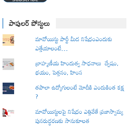
పాపులర్ పోస్టులు
మావోయిస్టు పార్టీ మీద నిషేధంఎందుకు
ఎత్తేయాలంటే…
బ్రాహ్మణీయ హిందుత్వ సాధనాలు ద్వేషం,
భయం, పెత్తనం, హింస
త‌పాలా ఉద్యోగులంటే మోదీకి ఎందుకింత కక్ష
?
మావోయిస్టులపై నిషేధం ఎత్తివేతే ప్రజాస్వామ్య
పునరుద్ధరణకు సానుకూలత