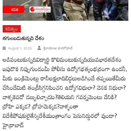
కవిత్వం
తగులబడుతున్నది దేశం
August 1, 2026
శ్రీరామోజు హరగోపాల్
అడివంటుకున్నదివిద్యార్థి కొలిమంటుకున్నదియువభారతదేశం
ఇపుడొక నిప్పుగుండంమీ పోలీసు ఉద్యోగభత్యంభద్రంగా ఉండనీ,
మీకు ఇంక్రిమెంట్లు రానీలక్షలాదిబిడ్డలుఅడిగిందే తప్పయితేమీరు
చేసిందేమిటి తండ్రీసిగ్గనిపించని ఉద్యోగవిధులా? వెనక నిధులా?
వాళ్ళకెవడో డబ్బులిచ్చాడట?తెలియని గవర్నమెంటు దేనికి?
ద్రోహి ఎక్కడ? ద్రోహమెక్కడ?వాళ్ళంతా
విదేశీపోషకులైతేస్వదేశీయంత్రాంగం పెనునిద్దురలో వుందా?
హైద్రాబాద్