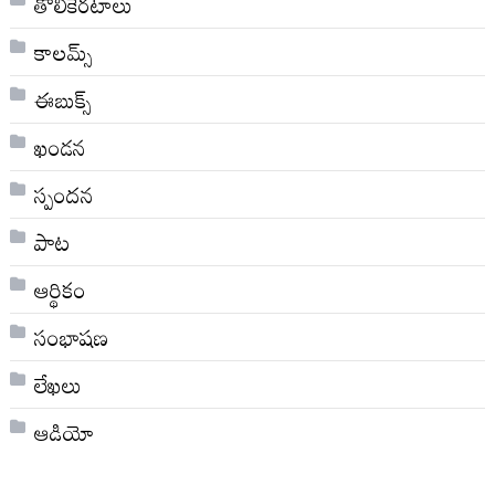
తొలికెరటాలు
కాలమ్స్
ఈబుక్స్
ఖండన
స్పందన
పాట
ఆర్థికం
సంభాషణ
లేఖలు
ఆడియో