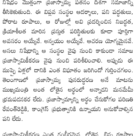
నిషేధం మొత్తంగా ప్రజాస్వామ్య పతనం దిశగా సమాజాన్ని
తీసికెళుతుంది. ఈ విప్లవ సంస్థల ఆదర్శాలు, పని పద్ధతులు,
పోరాట రూపాలు, ఆ రోజుల్లో అవి ప్రదర్శించిన నిబద్ధత,
క్రియాశీలత మారిన ప్రస్తుత పరిస్థితులకు కూడా పూర్తిగా
అవసరం అయ్యేవే. అన్వయం అయ్యేవే. ఆచరణ యోగ్యమైనవే.
అసలు నిషేధాన్ని ఆ సంస్థల వైపు నుంచి కాకుండా సమాజ
ప్రజాస్వామికీకరణ వైపు నుంచి పరిశీలించాలి. అప్పుడు ఈ
ముప్పై ఏళ్లలో దానికి ఎంత విఘాతం జరిగిందో గుర్తించగలం.
తెలంగాణలో ప్రజాస్వామ్య పునరుద్ధరణ అనే మాటను
ముఖ్యమంత్రి అంత లోతైన అర్థంలో అన్నాడని మనమేమీ
భ్రమపడనకర లేదు. ప్రజాస్వామ్యాన్ని అర్థం చేసుకోగల పరిణతి
రేవంత్‌రెడ్డికి, కాంగ్రెస్‌ ప్రభుత్వానికి ఉన్నాయని అనుకోవాల్సిన
పని లేదు.
ప్రజాస్వామికీకరణ ఎంత గంభీరమైన, లోతైన, భిన్న రూపాల