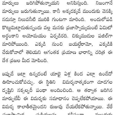
మార్పులు జరిగిపోతున్నాయని అనిపిస్తుంది. నిజంగానే
మార్పులు జరుగుతున్నాయి. కానీ అక్కడక్కడే ముందుకు వెనక్కి
నడుస్తూ నిలువనీటి మురికి గుంటగా మారింది. అందులోపడి
కొట్టుమిట్టాడుతున్నందు వల్ల మనకు ప్రజాస్వామ్యమంటే ఏమిటో
అర్థంకాని అయోమయం ఏర్పడిరది. చిక్కుముడుల పజిల్‌గా
మారిపోయింది. ఎక్కడి నుంచి బయల్దేరామో, ఎక్కడికి
చేరుకోవాలో తెలియని ఆగంతక ప్రయాణ భారాన్ని చరిత్ర ఈ
దేశ ప్రజల మీద మోపింది.
ఇప్పుడే ఇట్లా ఉన్నదంటే యాభై ఏళ్ల కింద ఎట్లా ఉండేదో
ఊహించుకోవచ్చు. ఈ స్థితిని విమర్శనాత్మకంగా చూడగల
దృష్టిని నక్సల్బరీ పంథా అందించింది. ఆ తర్వాత జరిగిన
మార్పులేవీ ఈ విమర్శకు సమాధానం చెప్పలేకపోయాయి. ఈ
విమర్శ కాలాతీతమైందని రుజువు చేయలేకపోతున్నాయి. వేరే
ప్రజాస్వామిక ప్రక్రియలను కనీసంగా ముందుకు