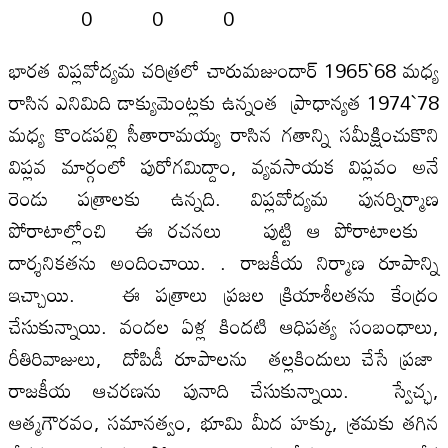
0 0 0
భారత విప్లవోద్యమ చరిత్రలో చారుమజుందార్‌ 1965`68 మధ్య
రాసిన ఎనిమిది డాక్యుమెంట్లకు ఉన్నంత ప్రాధాన్యత 1974`78
మధ్య కొండపల్లి సీతారామయ్య రాసిన గతాన్ని సమీక్షించుకొని
విప్లవ మార్గంలో పురోగమిద్దాం, వ్యవసాయక విప్లవం అనే
రెండు పత్రాలకు ఉన్నది. విప్లవోద్యమ పునర్నిర్మాణ
పోరాటాల్లోంచి ఈ రచనలు పుట్టి ఆ పోరాటాలకు
దార్శనికతను అందించాయి. . రాజకీయ నిర్మాణ రూపాన్ని
ఇచ్చాయి. ఈ పత్రాలు ప్రజల క్రియాశీలతను కేంద్రం
చేసుకున్నాయి. వందల ఏళ్ల కిందటి ఆధిపత్య సంబంధాలు,
రీతిరివాజులు, దోపిడీ రూపాలను తల్లకిందులు చేసే ప్రజా
రాజకీయ ఆచరణను పునాది చేసుకున్నాయి. స్వేచ్ఛ,
ఆత్మగౌరవం, సమానత్వం, భూమి మీద హక్కు, శ్రమకు తగిన