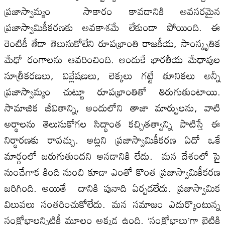
ప్రజాస్వామ్యం సాకారం కావడానికి అవసరమైన
ప్రజాస్వామికీకరణకు అవకాశమే లేకుండా పోయింది. ఈ
రెంటికీ తేడా తెలుసుకోలేని రూపభ్రాంతి రాజకీయ, సాంస్కృతిక
మేధో రంగాలను ఆవరించింది. అందుకే భారతీయ మేధావుల
సూత్రీకరణలు, వివ్లేషణలు, లెక్కలు గట్టే తూనికలు అన్నీ
ప్రజాస్వామ్యం చుట్టూ రూపభ్రాంతితో తిరుగుతుంటాయి.
సామాజిక జీవితాన్ని, అందులోని తాజా మార్పులను, వాటి
అర్థాలను తెలుసుకోగల సిద్ధాంత కచ్చితత్వాన్ని పాటిస్తే ఈ
నిర్ధారణకు రావచ్చు. అట్లని ప్రజాస్వామికీకరణ ఏదో ఒకే
మార్గంలో జరుగుతుందని అనడానికి లేదు. మన దేశంలో పై
నుంచేగాక కింది నుంచి కూడా ఎంతో కొంత ప్రజాస్వామికీకరణ
జరిగింది. అయితే దానికి పునాది ఏర్పడలేదు. ప్రజాస్వామిక
విలువలు సంతరించుకోలేదు. మన సమాజం ఎదుర్కొంటున్న
సంక్షోభాలన్నిటికీ మూలం అక్కడ ఉంది. ‘సంక్షోభాలు’గా బైటికి