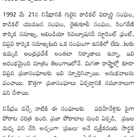
1992 మే 21న నిషేధానికి గురైన రాడికల్‌ విద్యార్థి సంఘం,
రాడికల్‌ యువజన సంఘం, రైతుకూలీ సంఘం, సింగరేణి
కార్మిక సమాఖ్య, ఆలిండియా రివల్యూషనరీ స్టూడెంట్‌ ఫ్రంట్‌,
విప్లవ కార్మిక సమాఖ్య(ఇది ఒక సంఘంగా ఉనికిలో లేదు..)లకు
ఉమ్మడి ఆంధ్రప్రదేశ్‌ అంతటా నిర్మాణాలు ఉన్నా, ఇవి
ఆరంభమైంది మాత్రం తెలంగాణలోనే. మిగతా రాష్ట్రాల్లో కూడా
విప్లవ ప్రజాసంఘాలకు ఇవి స్పూర్తినిచ్చాయి. అనుభవాలను
పంచాయి. కొత్తగా ప్రజాసంఘాలు ఏర్పడ్డానికి నమూనాలుగా
పని చేశాయి.
నిషేధం వచ్చే నాటికి ఈ సంఘాలకు పదిహేనేళ్లకు పైగా
పోరాట చరిత్ర ఉంది. ప్రజా పోరాటాల నుంచి ఏర్పడి, ప్రజల
మధ్య పని చేసి అచ్చంగా ‘ప్రజలు’ అనే వ్యక్తీకరణకు సార్థక