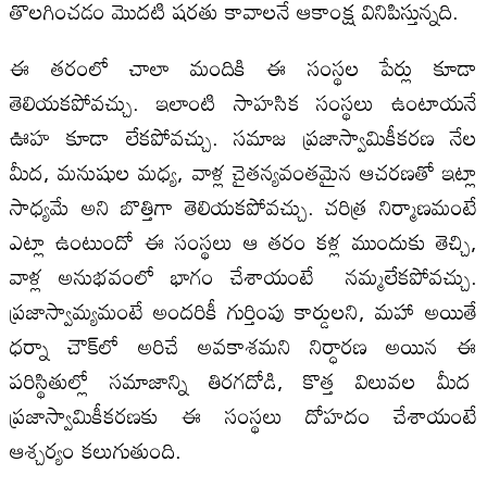
తొలగించడం మొదటి షరతు కావాలనే ఆకాంక్ష వినిపిస్తున్నది.
ఈ తరంలో చాలా మందికి ఈ సంస్థల పేర్లు కూడా
తెలియకపోవచ్చు. ఇలాంటి సాహసిక సంస్థలు ఉంటాయనే
ఊహ కూడా లేకపోవచ్చు. సమాజ ప్రజాస్వామికీకరణ నేల
మీద, మనుషుల మధ్య, వాళ్ల చైతన్యవంతమైన ఆచరణతో ఇట్లా
సాధ్యమే అని బొత్తిగా తెలియకపోవచ్చు. చరిత్ర నిర్మాణమంటే
ఎట్లా ఉంటుందో ఈ సంస్థలు ఆ తరం కళ్ల ముందుకు తెచ్చి,
వాళ్ల అనుభవంలో భాగం చేశాయంటే నమ్మలేకపోవచ్చు.
ప్రజాస్వామ్యమంటే అందరికీ గుర్తింపు కార్డులని, మహా అయితే
ధర్నా చౌక్‌లో అరిచే అవకాశమని నిర్ధారణ అయిన ఈ
పరిస్థితుల్లో సమాజాన్ని తిరగదోడి, కొత్త విలువల మీద
ప్రజాస్వామికీకరణకు ఈ సంస్థలు దోహదం చేశాయంటే
ఆశ్చర్యం కలుగుతుంది.