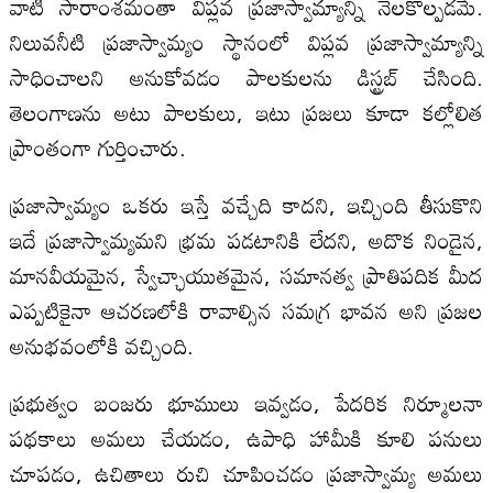
వాటి సారాంశమంతా విప్లవ ప్రజాస్వామ్యాన్ని నెలకొల్పడమే.
నిలువనీటి ప్రజాస్వామ్యం స్థానంలో విప్లవ ప్రజాస్వామ్యాన్ని
సాధించాలని అనుకోవడం పాలకులను డిస్ట్రబ్‌ చేసింది.
తెలంగాణను అటు పాలకులు, ఇటు ప్రజలు కూడా కల్లోలిత
ప్రాంతంగా గుర్తించారు.
ప్రజాస్వామ్యం ఒకరు ఇస్తే వచ్చేది కాదని, ఇచ్చింది తీసుకొని
ఇదే ప్రజాస్వామ్యమని భ్రమ పడటానికి లేదని, అదొక నిండైన,
మానవీయమైన, స్వేచ్ఛాయుతమైన, సమానత్వ ప్రాతిపదిక మీద
ఎప్పటికైనా ఆచరణలోకి రావాల్సిన సమగ్ర భావన అని ప్రజల
అనుభవంలోకి వచ్చింది.
ప్రభుత్వం బంజరు భూములు ఇవ్వడం, పేదరిక నిర్మూలనా
పథకాలు అమలు చేయడం, ఉపాధి హామీకి కూలి పనులు
చూపడం, ఉచితాలు రుచి చూపించడం ప్రజాస్వామ్య అమలు