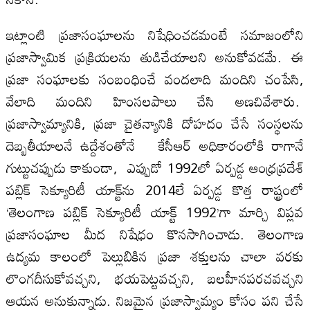
ఇట్లాంటి ప్రజాసంఘాలను నిషేధించడమంటే సమాజంలోని
ప్రజాస్వామిక ప్రక్రియలను తుడిచేయాలని అనుకోవడమే. ఈ
ప్రజా సంఘాలకు సంబంధించే వందలాది మందిని చంపేసి,
వేలాది మందిని హింసలపాలు చేసి అణచివేశారు.
ప్రజాస్వామ్యానికి, ప్రజా చైతన్యానికి దోహదం చేసే సంస్థలను
దెబ్బతీయాలనే ఉద్దేశంతోనే కేసీఆర్‌ అధికారంలోకి రాగానే
గుట్టుచప్పుడు కాకుండా, ఎప్పుడో 1992లో ఏర్పడ్డ ఆంధ్రప్రదేశ్‌
పబ్లిక్‌ సెక్యూరిటీ యాక్ట్‌ను 2014లే ఏర్పడ్డ కొత్త రాష్ట్రంలో
‘తెలంగాణ పబ్లిక్‌ సెక్యూరిటీ యాక్ట్‌ 1992’గా మార్చి విప్లవ
ప్రజాసంఘాల మీద నిషేధం కొనసాగించాడు. తెలంగాణ
ఉద్యమ కాలంలో పెల్లుబికిన ప్రజా శక్తులను చాలా వరకు
లొంగదీసుకోవచ్చని, భయపెట్టవచ్చని, బలహీనపరచవచ్చని
ఆయన అనుకున్నాడు. నిజమైన ప్రజాస్వామ్యం కోసం పని చేసే