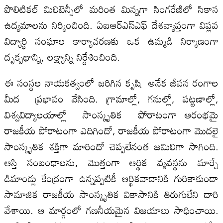
పొలిటికల్‌ మిలిటెన్సీలో మరింత మిన్నగా సింగరేణిలో సికాస
ఉద్యమాలను నిర్మించింది. ఏఐఆర్‌ఎస్‌ఎఫ్‌ దేశవ్యాప్తంగా విప్లవ
విద్యార్థి సంఘాల కార్యాచరణకు ఒక ఉమ్మడి నిర్మాణంగా
దృక్పథాన్ని, లక్ష్యాన్ని నిర్దేశించింది.
ఈ సంస్థల నాయకత్వంలో జరిగిన కృషి అనేక జీవన రంగాల
మీద ప్రభావం వేసింది. గ్రామాల్లో, గనుల్లో, పట్టణాల్లో,
విశ్వవిద్యాలయాల్లో సాంస్కృతిక పోరాటంగా ఆరంభమై
రాజకీయ పోరాటంగా ఎదిగిందో, రాజకీయ పోరాటంగా మొదలై
సాంస్కృతిక శక్తిగా మారిందో చెప్పలేనంత జమిలిగా సాగింది.
ఆస్తి సంబంధాలను, మొత్తంగా ఆర్థిక వ్యవస్థను మార్చే
డిమాండ్లు కేంద్రంగా ఉన్నప్పటికీ ఆర్థికవాదానికి గురికాకుండా
సామాజిక రాజకీయ సాంస్కృతిక వికాసానికి తిరుగులేని దారి
వేశాయి. ఆ మార్గంలో గణనీయమైన విజయాలు సాధించాయి.