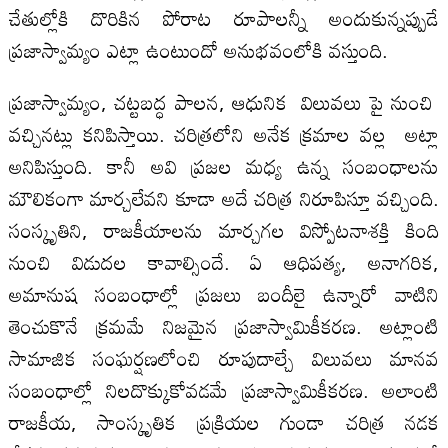
చేతుల్లోకి దొరికిన పోరాట రూపాలన్నీ అందుకున్నప్పుడే
ప్రజాస్వామ్యం ఎట్లా ఉంటుందో అనుభవంలోకి వస్తుంది.
ప్రజాస్వామ్యం, చట్టబద్ధ పాలన, ఆధునిక విలువలు పై నుంచి
వచ్చినట్లు కనిపిస్తాయి. చరిత్రలోని అనేక క్రమాల వల్ల అట్లా
అనిపిస్తుంది. కానీ అవి ప్రజల మధ్య ఉన్న సంబంధాలను
మౌలికంగా మార్చలేవని కూడా అదే చరిత్ర నిరూపిస్తూ వచ్చింది.
సంస్కృతిని, రాజకీయాలను మార్చగల విస్పోటనాశక్తి కింది
నుంచి విడుదల కావాల్సిందే. ఏ ఆధిపత్య, అనాగరిక,
అమానుష సంబంధాల్లో ప్రజలు బందీలై ఉన్నారో వాటిని
తెంచుకొనే క్రమమే నిజమైన ప్రజాస్వామికీకరణ. అట్లాంటి
సామాజిక సంఘర్షణలోంచి రూపుదాల్చే విలువలు మానవ
సంబంధాల్లో నిలదొక్కుకోవడమే ప్రజాస్వామికీకరణ. అలాంటి
రాజకీయ, సాంస్కృతిక ప్రక్రియల గుండా చరిత్ర నడక