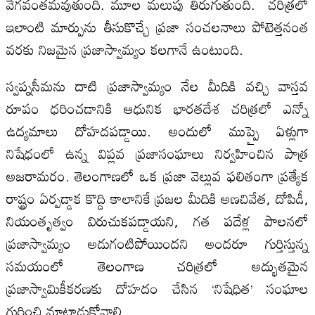
వేగవంతమవుతుంది. మూల మలుపు తిరుగుతుంది. చరిత్రలో
ఇలాంటి మార్పును తీసుకొచ్చే ప్రజా సంచలనాలు పోటెత్తనంత
వరకు నిజమైన ప్రజాస్వామ్యం కలగానే ఉంటుంది.
స్వప్నసీమను దాటి ప్రజాస్వామ్యం నేల మీదికి వచ్చి వాస్తవ
రూపం ధరించడానికి ఆధునిక భారతదేశ చరిత్రలో ఎన్నో
ఉద్యమాలు దోహదపడ్డాయి. అందులో ముప్పై ఏళ్లుగా
నిషేధంలో ఉన్న విప్లవ ప్రజాసంఘాలు నిర్వహించిన పాత్ర
అజరామరం. తెలంగాణలో ఒక ప్రజా వెల్లువ ఫలితంగా ప్రత్యేక
రాష్ట్రం ఏర్పడ్డాక కొద్ది కాలానికే ప్రజల మీదికి అణచివేత, దోపిడీ,
నియంతృత్వం విరుచుకపడ్డాయని, గత పదేళ్ల పాలనలో
ప్రజాస్వామ్యం అడుగంటిపోయిందని అందరూ గుర్తిస్తున్న
సమయంలో తెలంగాణ చరిత్రలో అద్భుతమైన
ప్రజాస్వామికీకరణకు దోహదం చేసిన ‘నిషేధిత’ సంఘాల
గురించి మాట్లాడుకోవాలి.