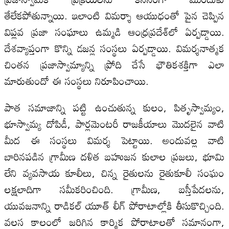
తేలేకపోతున్నాయి. ఇలాంటి విమర్శా ఆయుధంతో పైన చెప్పిన
విప్లవ ప్రజా సంఘాలు ఉమ్మడి ఆంధ్రప్రదేశ్‌లో ఏర్పడ్డాయి.
దేశవ్యాప్తంగా కొన్ని డజన్ల సంస్థలు ఏర్పడ్డాయి. విమర్శనాత్మక
చింతన ప్రజాస్వామ్యాన్ని ప్రోది చేసే భౌతికశక్తిగా ఎలా
మారుతుందో ఈ సంస్థలు నిరూపించాయి.
పాత సమాజాన్ని పట్టి ఉంచుతున్న కులం, పితృస్వామ్యం,
భూస్వామ్య దోపిడీ, పార్లమెంటరీ రాజకీయాలు మొదలైన వాటి
మీద ఈ సంస్థలు విమర్శ పెట్టాయి. అందువల్ల వాటి
బారినపడిన గ్రామీణ దళిత బహుజన కులాల ప్రజలు, భూమి
లేని వ్యవసాయ కూలీలు, చిన్న రైతులను రైతుకూలీ సంఘం
లక్షలాదిగా సమీకరించింది. గ్రామీణ, బస్తీపేదలను,
యువజనాన్ని రాడికల్‌ యూత్‌ లీగ్‌ పోరాటాల్లోకి తీసుకొచ్చింది.
వలస కాలంలో జరిగిన కార్మిక పోరాటాలతో సమానంగా,