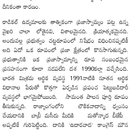
దీనికంతా కారణం.
రాడికల్‌ ఉద్యమాలకు తాత్వికంగా ప్రజాస్వామ్యం పట్ల ఉన్న
వైఖరి చాలా లోతైనవి, విశాలమైనది. క్రియాత్మకమైనది.
అందువల్ల ప్రభుత్వం చట్టరూపంలో నిషేధం విధించినప్పటికీ
అది ఏదో ఒక రూపంలో ప్రజా క్షేత్రంలో కొనసాగుతున్నది.
ప్రభుత్వానికి ఇక ప్రజాస్వామ్యాన్ని రూప సంబంధమైన
ప్రసహనంగా కూడా నడపలేని దశ 1990కల్లా వచ్చేసింది.
భారత మిశ్రమ ఆర్థిక వ్యవస్థ 1991నాటికి నూతన ఆర్థిక
విధానాల పేరుతో కొత్తగా ఏర్పడిన ప్రపంచ పెట్టుబడిదారీ
వ్యవస్థలో భాగమైపోయింది. సామంత పాలన పూర్తి రూపం
తీసుకున్నది. రాజ్యాంగంలోని లౌకికవాదాన్ని ధ్వంసం
చేయడానికి బాబ్రీ మసీదు మీదికి మతోన్మాద బీజేపీ
అప్పటికే గురిపెట్టింది. దానికి ‘ఉదారవాద’ కాంగ్రెస్‌ మౌన