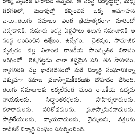
రాజ్య వ్యతిరేక పోరాటం తప్పదని ఆ సంస్థ విద్యార్థుల్లో, మధ్య
తరగతిలో, మేధావుల్లో కల్పించిన ఒక్క అవగాహన
చాలు..తెలుగు సమాజం ఎంత క్రియాత్మకంగా మారిందో
చెప్పడానికి. సుమారు ఇరవై ఏళ్లపాటు తెలుగు సమాజానికి ఆ
సంస్థ అందించిన ఉత్తేజం, ఉద్వేగం, చైతన్యం, సామాజిక
దృక్పథం వల్ల ఎలాంటి రాజకీయ సాంస్కృతిక వికాసం
జరిగిందో లెక్కగట్టడం చాలా కష్టమైన పని. తన సాహసం,
త్యాగనిరతి వల్ల భారతదేశంలో మరే విద్యార్థి సంఘానికన్నా
ఎక్కువగా సమాజ ప్రజాస్వామికీకరణకు దోహదం చేసింది.
తెలుగు సమాజాలకు లెక్కలేనంత మంది రాజకీయ ఉద్యమ
నాయకులను, సిద్ధాంతకర్తలను, సాహిత్యకారులను,
కళాకారులను, పరిశోధకులను, ప్రజాస్వామికవాదులను,
పాత్రికేయులను, న్యాయవాదులను, వైద్యులను, వక్తలను
రాడికల్‌ విద్యార్థి సంఘం సమర్పించింది.