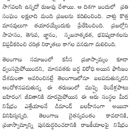
సాగవలసి ఉన్నదో రుజువు చేశాయి. ఆ దిశగా ఇందులో ప్రతి
సంఘం లక్షలాది మంది ప్రజలను కదిలించింది. వాళ్లు కొత్త
మానవులుగా తయారయ్యేందుకు ప్రేరేపించింది. ప్రజల్లోని
సాహసం, తెగువ, జ్ఞానం, సృజనాత్మకత, భవిష్యదాశలను
విప్లవీకరించి చరిత్ర నిర్మాతలు కాగల వనరుగా మలిచింది.
తెలంగాణ సమాజంలో కనీస ప్రజాస్వామ్యం కూడా
ధ్వంసమైపోయిందని, మానవతకు బద్ధ విరోధి అయిన ఫాసిజం
దేశమంతా ఆవరించినట్లే తెలంగాణలోనూ బలపడుతున్నదని
ఆందోళనపడుతున్న ఈ తరుణంలో ముప్పై రెండేళ్లపాటు
బహిరంగ జీవితానికి దూరమైపోయిన ఈ ఆరు సంస్థల మీద
నిషేధం ఎత్తేయాలనే డిమాండ్‌ బలహీనంగా అయినా
వినిపిస్తున్నది. తెలంగాణ చైతన్యవంతం కావడానికి,
ప్రజాస్వామ్యాన్ని పునరుద్ధరించడానికి రాజకీయాలపై నిషేధం