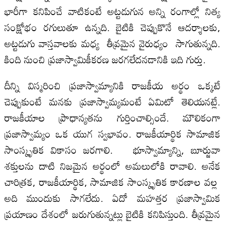
భారీగా కనిపించే వాటికంటే అట్టడుగున అన్ని రంగాల్లో నిత్య
సంక్షోభం రగులుతూ ఉన్నది. బైటికి చెప్పుకొనే ఆదర్శాలకు,
అట్టడుగు వాస్తవాలకు మధ్య తీవ్రమైన వైరుధ్యం సాగుతున్నది.
కింది నుంచి ప్రజాస్వామికీకరణ జరగలేదనడానికి ఇది గుర్తు.
దీన్ని విస్మరించి ప్రజాస్వామ్యానికి రాజకీయ అర్థం ఒక్కటే
చెప్పుకుంటే మనకు ప్రజాస్వామ్యమంటే ఏమిటో తెలియనట్లే.
రాజకీయాల ప్రాధాన్యతను గుర్తించాల్సిందే. మౌలికంగా
ప్రజాస్వామ్యం ఒక యుగ స్వభావం. రాజకీయార్థిక సామాజిక
సాంస్కృతిక వికాసం జరగాలి. భూస్వామ్యాన్ని, బూర్జువా
శక్తులను దాటి నిజమైన అర్థంలో అమలులోకి రావాలి. అనేక
చారిత్రక, రాజకీయార్థిక, సామాజిక సాంస్కృతిక కారణాల వల్ల
అది ముందుకు సాగలేదు. ఏదో మహత్తర ప్రజాస్వామిక
ప్రయాణం దేశంలో జరుగుతున్నట్లు బైటికి కనిపిస్తుంది. తీవ్రమైన