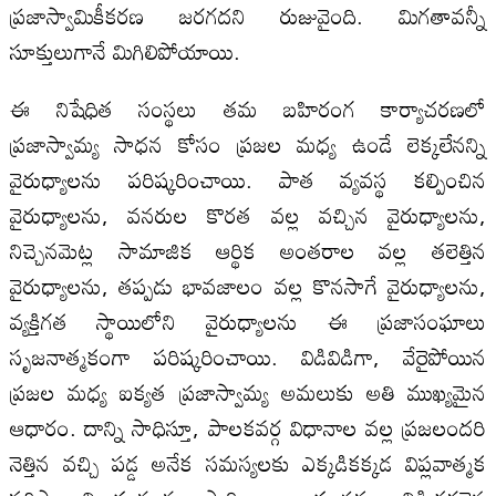
ప్రజాస్వామికీకరణ జరగదని రుజువైంది. మిగతావన్నీ
సూక్తులుగానే మిగిలిపోయాయి.
ఈ నిషేధిత సంస్థలు తమ బహిరంగ కార్యాచరణలో
ప్రజాస్వామ్య సాధన కోసం ప్రజల మధ్య ఉండే లెక్కలేనన్ని
వైరుధ్యాలను పరిష్కరించాయి. పాత వ్యవస్థ కల్పించిన
వైరుధ్యాలను, వనరుల కొరత వల్ల వచ్చిన వైరుధ్యాలను,
నిచ్చెనమెట్ల సామాజిక ఆర్థిక అంతరాల వల్ల తలెత్తిన
వైరుధ్యాలను, తప్పడు భావజాలం వల్ల కొనసాగే వైరుధ్యాలను,
వ్యక్తిగత స్థాయిలోని వైరుధ్యాలను ఈ ప్రజాసంఘాలు
సృజనాత్మకంగా పరిష్కరించాయి. విడివిడిగా, వేరైపోయిన
ప్రజల మధ్య ఐక్యత ప్రజాస్వామ్య అమలుకు అతి ముఖ్యమైన
ఆధారం. దాన్ని సాధిస్తూ, పాలకవర్గ విధానాల వల్ల ప్రజలందరి
నెత్తిన వచ్చి పడ్డ అనేక సమస్యలకు ఎక్కడికక్కడ విప్లవాత్మక