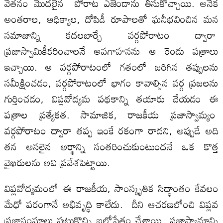
వేతనం మొదలైన పోరాట ఎజెండాను తీసుకొచ్చాయి. అనేక
అంతరాల, ఆధిక్యాల, దోపిడీ రూపాలతో ఘనీభవించిన మన
సమాజాన్ని కదలబార్చే వర్గపోరాటం ద్వారా
ప్రజాస్వామికీకరించాలనే అవగాహనను ఆ రెండు పత్రాలు
ఇచ్చాయి. ఆ వర్గపోరాటంలో గతంలో జరిగిన తప్పులను
సమీక్షించడం, వర్గపోరాటంలో భాగం కావాల్సిన వర్గ ప్రజలను
గుర్తించడం, విప్లవోద్యమ పథకాన్ని తయారు చేయడం ఈ
పత్రాల ప్రత్యేకత. సామాజిక, రాజకీయ ప్రజాస్వామ్యం
వర్గపోరాటం ద్వారా తప్ప ఇంకే రకంగా రాదని, అప్పుడే అది
తన అసలైన అర్థాన్ని సంతరించుకుంటుందనే ఒక కొత్త
వైఖరులను అవి ప్రవేశపెట్టాయి.
విప్లవోద్యమంలో ఈ రాజకీయ, సాంస్కృతిక సిద్ధాంతం కేవలం
మేధో పరంగానే అభివృద్ధి కాలేదు. దీని ఆచరణలోంచి విప్లవ
ప్రజాసంఘాలు పుట్టుకొచ్చి బలోపేతం చేశాయి. ప్రజాస్వామాన్ని