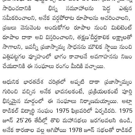
సాధించడానికి భిన్న సమూహాలను పెద్ద ఎత్తున
సమీకరించాలని, అనేక వర్గపోరాట రూపాలను ఆచరించాలని,
ప్రజలు వెనువెంట అందుకోగల రూపాల నుంచి మిలిటెంట్‌
రూపాల దాకా అవి విస్తరించాలని, తక్షణ`దీర్ఘకాలిక లక్ష్యాలతో
సాగాలని, ఇవన్నీ ప్రజాస్వామ్య సాధనను మౌలిక స్థాయి నుంచి
ఎత్తిపట్టగల వ్యూహంలో భాగం కావాలనే అవగాహనను నిజం
చేయడానికి ఈ సంఘాలు రంగం మీదికి వచ్చాయి.
ఆధునిక భారతదేశ చరిత్రలో అప్పటి దాకా ప్రజాస్వామ్యం
గురించి వచ్చిన అనేక భావనలకంటే, ప్రక్రియలకంటే పూర్తి
భిన్నమైన మార్గంలో ఈ సంఘాలు నిర్మాణమయ్యాయి. అట్లా
రాడికల్‌ విద్యార్థి సంఘం 1975 ఫిబ్రవరిలో ఏర్పడిరది. 1975
జూన్‌ 25`26 తేదీల్లో తొలి మహాసభలు జరగలవలసి ఉండి,
అనేక కారణాల వల్ల ఆగిపోయి 1978 జూన్‌ సభలతో రాడికల్‌