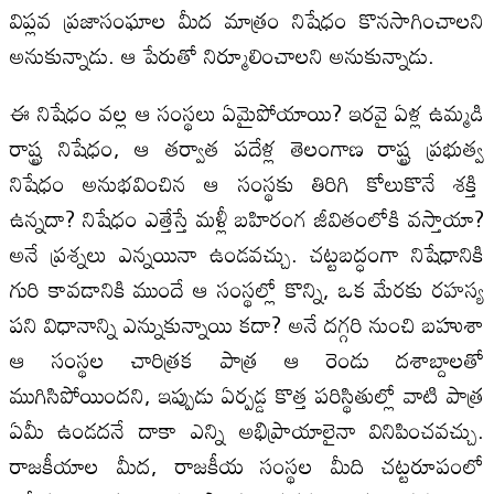
విప్లవ ప్రజాసంఘాల మీద మాత్రం నిషేధం కొనసాగించాలని
అనుకున్నాడు. ఆ పేరుతో నిర్మూలించాలని అనుకున్నాడు.
ఈ నిషేధం వల్ల ఆ సంస్థలు ఏమైపోయాయి? ఇరవై ఏళ్ల ఉమ్మడి
రాష్ట్ర నిషేధం, ఆ తర్వాత పదేళ్ల తెలంగాణ రాష్ట్ర ప్రభుత్వ
నిషేధం అనుభవించిన ఆ సంస్థకు తిరిగి కోలుకొనే శక్తి
ఉన్నదా? నిషేధం ఎత్తేస్తే మళ్లీ బహిరంగ జీవితంలోకి వస్తాయా?
అనే ప్రశ్నలు ఎన్నయినా ఉండవచ్చు. చట్టబద్ధంగా నిషేధానికి
గురి కావడానికి ముందే ఆ సంస్థల్లో కొన్ని, ఒక మేరకు రహస్య
పని విధానాన్ని ఎన్నుకున్నాయి కదా? అనే దగ్గరి నుంచి బహుశా
ఆ సంస్థల చారిత్రక పాత్ర ఆ రెండు దశాబ్దాలతో
ముగిసిపోయిందని, ఇప్పుడు ఏర్పడ్డ కొత్త పరిస్థితుల్లో వాటి పాత్ర
ఏమీ ఉండదనే దాకా ఎన్ని అభిప్రాయాలైనా వినిపించవచ్చు.
రాజకీయాల మీద, రాజకీయ సంస్థల మీది చట్టరూపంలో