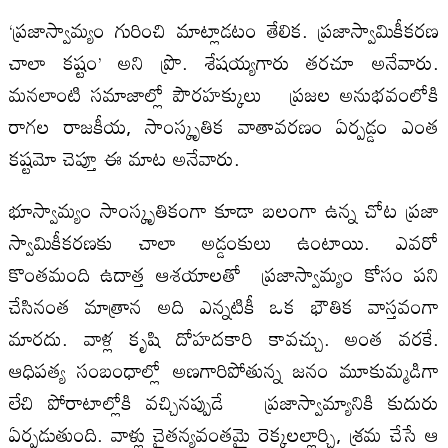
‘ప్రజాస్వామ్యం గురించి మాట్లాడటం తేలిక. ప్రజాస్వామికీకరణ
చాలా కష్టం’ అని ప్రొ. శేషయ్యగారు తరచూ అనేవారు.
మనలాంటి సమాజాల్లో పౌరహక్కులు ప్రజల అనుభవంలోకి
రాగల రాజకీయ, సాంస్కృతిక వాతావరణం ఏర్పడ్డం ఎంత
కష్టమో చెప్తూ ఈ మాట అనేవారు.
భూస్వామ్యం సాంస్కృతికంగా కూడా బలంగా ఉన్న చోట ప్రజా
స్వామికీకరణకు చాలా అడ్డంకులు ఉంటాయి. ఎవరో
కొంతమంది ఉదాత్త ఆశయాలతో ప్రజాస్వామ్యం కోసం పని
చేసినంత మాత్రాన అది ఎన్నటికీ ఒక భౌతిక వాస్తవంగా
మారదు. వాళ్ల కృషి దోహదకారి కావచ్చు. అంత వరకే.
ఆధిపత్య సంబంధాల్లో అణగారిపోతున్న జనం మూకుమ్మడిగా
లేచి పోరాటాల్లోకి వచ్చినప్పుడే ప్రజాస్వామ్యానికి కుదురు
ఏర్పడుతుంది. వాళ్లు చైతన్యవంతమై రెక్కలల్లార్చి, శ్రమ చేసే ఆ