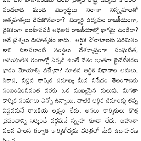
వందలాది మంది విద్యార్థులు నిరాశా నిస్పృహలతో
ఆత్మహత్యలు చేసుకొనేవారా? విద్యార్థి ఉద్యమం రాజకీయంగా,
నైతికంగా బలహీనపడి అధికార రాజకీయాల్లో భాగమై ఉండేదా?
అనే ప్రశ్నలు ఊహాత్మకం కాదు. ఆర్థిక పోరాటాలకు పరిమితం
కాని సికాసలాంటి సంస్థలు దేశవ్యాప్తంగా సంఘటిత,
అసంఘటిత రంగాల్లో ఏర్పడి ఉంటే దేశం ఇంతగా ప్రైవేటీకరణ
భారం మోయాల్సి వచ్చేదా? నూతన ఆర్థిక విధానాల అమలు,
సికాస, విప్లవ కార్మిక సమాఖ్య మీద నిషేధం తెలంగాణకు
సంబంధించినంత వరకు ఒక ముఖ్యమైన మలుపు. మిగతా
కార్మిక సంఘాలు ఎన్నో ఉన్నాయి. వాటికి ఆర్థిక డిమాండ్లు తప్ప
విప్లవమనే రాజకీయ లక్ష్యం లేదు. అసలు కార్మికులు కొత్త
ప్రపంచాన్ని నిర్మించే వర్గమనే స్పృహ కూడా లేదు. బహుశా
వలస పాలన తర్వాతి కార్మికోద్యమ చరిత్రలో మేటి ఉదాహరణ
సికాస.