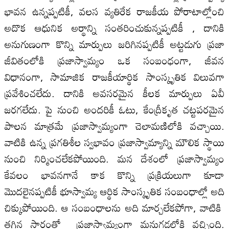
భావన ఉన్నప్పటికీ, వలస వ్యతిరేక రాజకీయ పోరాటాల్లోంచి
అదొక ఆధునిక అర్థాన్ని సంతరించుకున్నప్పటికీ , దానికి
అనుగుణంగా కొన్ని మార్పులు జరిగినప్పటికీ అట్టడుగు ప్రజా
జీవితంలోకి ప్రజాస్వామ్యం ఒక సంబంధంగా, జీవన
విధానంగా, సామాజిక రాజకీయార్థిక సాంస్కృతిక విలువగా
ప్రవేశించలేదు. దానికి అవసరమైన కీలక మార్పులు ఏవీ
జరగలేదు. పై నుంచి అందరికీ ఓటు, కేంద్రీకృత చట్టపరమైన
పాలన మాత్రమే ప్రజాస్వామ్యంగా చెలామణిలోకి వచ్చాయి.
వాటికి ఉన్న ప్రగతిశీల స్వభావం ప్రజాస్వామ్యాన్ని మౌలిక స్థాయి
నుంచి నిర్మించలేకపోయింది. మన దేశంలో ప్రజాస్వామ్యం
కేవలం భావనగానే కాక కొన్ని ప్రక్రియలుగా కూడా
మొదలైనప్పటికీ భూస్వామ్య ఆర్థిక సాంస్కృతిక సంబంధాల్లో అది
చిక్కుపోయింది. ఆ సంబంధాలను అది మార్చలేకపోగా, వాటికి
తగిన సారంతో ప్రజాస్వామ్యంగా మనుగడలోకి వచ్చింది.