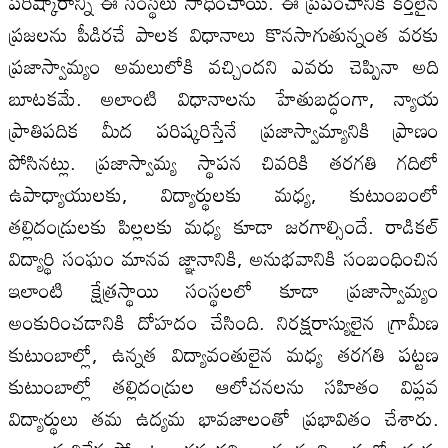
పరిష్కారాన్ని ఈ సంస్థలు సాధించాయి. ఈ ప్రపంచానికి కర్తలైన
ప్రజలను పీడిరచే పాలక విధానాలు కొనసాగుతున్నంత వరకు
ప్రజాస్వామ్యం అమలులోకి వచ్చిందని ఎవరు చెప్పినా అది
బూటకమే. అలాంటి విధానాలను హేతుబద్ధంగా, న్యాయ
ప్రాతిపదిక మీద పరిష్కరిస్తేనే ప్రజాస్వామ్యానికి ప్రాణం
పోసినట్లు. ప్రజాస్వామ్య స్థాపన చివరికి తరగతి గదిలో
ఉపాధ్యాయులకు, విద్యార్థులకు మధ్య, కుటుంబంలో
తల్లిదండ్రులకు పిల్లలకు మధ్య కూడా జరగాల్సిందే. రాడికల్‌
విద్యార్థి సంఘం మానవ జ్ఞానానికి, అనుభవానికి సంబంధించిన
ఇలాంటి క్షేత్రస్థాయి సంస్థలలో కూడా ప్రజాస్వామ్యం
అంకురించడానికి దోహదం చేసింది. నిరక్షరాస్యులైన గ్రామీణ
కుటుంబాల్లో, ఉన్నత విద్యావంతులైన మధ్య తరగతి పట్టణ
కుటుంబాల్లో తల్లిదండ్రుల ఆలోచనలను సహితం విప్లవ
విద్యార్థులు తమ ఉద్యమ భావజాలంతో ప్రభావితం చేశారు.