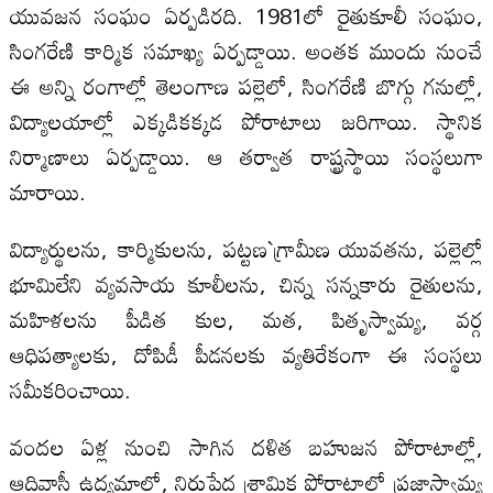
యువజన సంఘం ఏర్పడిరది. 1981లో రైతుకూలీ సంఘం,
సింగరేణి కార్మిక సమాఖ్య ఏర్పడ్డాయి. అంతక ముందు నుంచే
ఈ అన్ని రంగాల్లో తెలంగాణ పల్లెలో, సింగరేణి బొగ్గు గనుల్లో,
విద్యాలయాల్లో ఎక్కడికక్కడ పోరాటాలు జరిగాయి. స్థానిక
నిర్మాణాలు ఏర్పడ్డాయి. ఆ తర్వాత రాష్ట్రస్థాయి సంస్థలుగా
మారాయి.
విద్యార్థులను, కార్మికులను, పట్టణ`గ్రామీణ యువతను, పల్లెల్లో
భూమిలేని వ్యవసాయ కూలీలను, చిన్న సన్నకారు రైతులను,
మహిళలను పీడిత కుల, మత, పితృస్వామ్య, వర్గ
ఆధిపత్యాలకు, దోపిడీ పీడనలకు వ్యతిరేకంగా ఈ సంస్థలు
సమీకరించాయి.
వందల ఏళ్ల నుంచి సాగిన దళిత బహుజన పోరాటాల్లో,
ఆదివాసీ ఉద్యమాల్లో, నిరుపేద శ్రామిక పోరాటాల్లో ప్రజాస్వామ్య