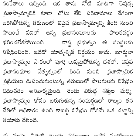
సంకేతాలు ఇచ్చింది. ఇక తాను నోటి మాటగా చెప్తున్న
ప్రజాస్వామ్యానికి కూడా చోటు లేని పరిణామాలు వేగంగా
జరిగిపోతున్న తరుణంలో విప్లవ ప్రజాస్వామ్యాన్ని కింది నుంచి
సాధించే పనిలో ఉన్న ప్రజాసంఘాలను పాలకవర్గం
భరించలేకపోయింది. రాష్ట్ర ప్రభుత్వం ఈ సంస్థలను
నిషేధించింది. ఇదేదో యాదృశ్చిక నిర్ణయం కాదు. బూర్జువా
ప్రజాస్వామ్యం సారంలో పూర్తి లుప్తమైపోతున్న దశలో, విప్లవ
ప్రజాసంఘాల నేతృత్వంలో కింది నుంచి ప్రజాస్వామిక
ప్రక్రియలు ఊపందుకుంటున్న తరుణంలో పాలకులకు నిషేధం
విధించడం అనివార్యమైంది. రెండు విరుద్ధ శక్తుల మధ్య
ప్రజాస్వామ్యం కోసం జరుగుతున్న సంఘర్షణలో రాజ్యం తన
చేతిలో అధికారం ఉంది కాబట్టి నిషేధం కోసమే ఒక చట్టాన్ని
తయారు చేసింది.
ఈ ముప్పై ఏళ్లలో తెలుగు సమాజాలు అనేక సంక్షోభాలు