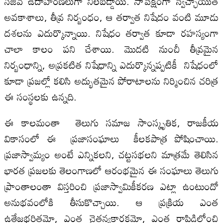
సజీవ ఉదాహరణలుగా నిలబడ్డాయి. సాపేక్షంగా స్వేచ్ఛాయుత
అవకాశాలు, తీవ్ర నిర్బంధం, ఆ తర్వాత నిషేదం వంటి మూడు
దశలను ఎదుర్కొన్నాయి. నిషేధం తర్వాత కూడా రహస్యంగా
చాలా కాలం పని చేశాయి. మొదటి నుంచీ తీవ్రమైన
నిర్బంధాన్ని, అప్రకటిత నిషేధాన్ని ఎదుర్కొన్నప్పటికీ నిషేధంలో
కూడా ప్రజల్లో కలిసి అద్భుతమైన పోరాటాలను నిర్మించిన చరిత్ర
ఈ సంస్థలకు ఉన్నది.
ఈ కాలమంతా తెలుగు సమాజ సాంస్కృతిక, రాజకీయ
వికాసంలో ఈ ప్రజాసంఘాలు కీలకపాత్ర పోషించాయి.
ప్రజాస్వామ్యం అంటే ఎన్నికలని, చట్టసభలని మాత్రమే తెలిసిన
భారత ప్రజలకు తెలంగాణలో ఆరంభమైన ఈ సంఘాలు తెలుగు
ప్రాంతాలంతా విస్తరించి ప్రజాస్వామికీకరణ ఎట్లా ఉంటుందో
అనుభవంలోకి తీసుకొచ్చాయి. ఆ ప్రక్రియ ఎంత
ఉత్తేజభరితమో, ఎంత చైతన్యకారకమో, ఎంత రాపిడిలోంచి