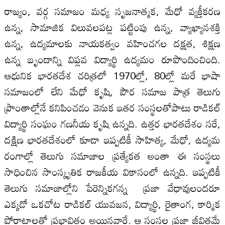
రాజ్యం, వర్గ సమాజం మధ్య సృజనాత్మక, మేధో వ్యక్తీకరణ
ఉన్న, సామాజిక విలువలపట్ల పట్టింపు ఉన్న, వ్యాఖ్యానశక్తి
ఉన్న, ఉద్యమాలకు నాయకత్వం వహించగల దక్షత, శిక్షణ
ఉన్న బృందాన్ని విప్లవ విద్యార్థి ఉద్యమం రూపొందించింది.
ఆధునిక భారతదేశ చరిత్రలో 1970ల్లో, 80ల్లో మరే భాషా
సమాజంలో లేని మేధో కృషి, పౌర సమాజ పాత్ర తెలుగు
ప్రాంతాల్లోనే కనిపించడం వెనుక ఇతర సంస్థలతోపాటు రాడికల్‌
విద్యార్థి సంఘం గణనీయ కృషి ఉన్నది. ఉత్తర భారతదేశం సరే,
దక్షిణ భారతదేశంలో కూడా ఇప్పటికీ సాహిత్య, మేధో, ఉద్యమ
రంగాల్లో తెలుగు సమాజాల ప్రత్యేకత అంతా ఈ సంస్థలు
సాధించిన సాంస్కృతిక రాజకీయ వికాసంలో ఉన్నది. ఇప్పటికీ
తెలుగు సమాజాల్లోని పేరెన్నికగన్న ప్రజా వేధావులందరూ
ఎక్కడో ఒకచోట రాడికల్‌ యువజన, విద్యార్థి, రైతాంగ, కార్మిక
పోరాటాలతో ప్రభావితం అయినవారే. ఆ సంస్థల ప్రజా జీవితమే