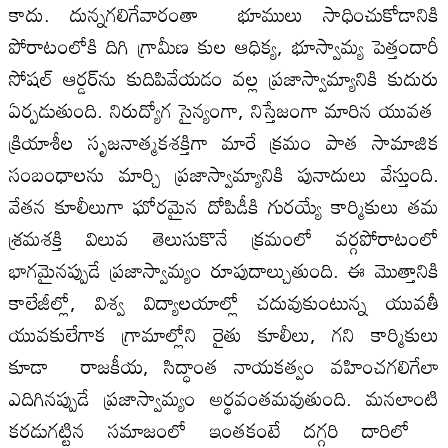
కాదు. దున్నగలిగేవారంతా భూములు సాధించుకోడానికి
పోరాటంలోకి దిగి గ్రామీణ కుల ఆధిక్య, భూస్వామ్య పెత్తందారీ
సోషల్‌ ఆర్డర్‌ను కుదిపివేయడం వల్ల ప్రజాస్వామ్యానికి కుదురు
ఏర్పడుతుంది. నిరుద్యోగ సైన్యంగా, నిస్తేజంగా మారిన యువత
క్రియాశీల సృజనాత్మకశక్తిగా మారే క్రమం పాత సామాజిక
సంబంధాలను మార్చి ప్రజాస్వామ్యానికి పునాదులు వేస్తుంది.
వేతన కూలీలుగా ఘోరమైన దోపిడీకి గురయ్యే కార్మికులు తమ
శ్రమశక్తి విలువ తెలుసుకొనే క్రమంలో వర్గపోరాటంలో
భాగమైనప్పుడే ప్రజాస్వామ్యం రూపుదాల్చుతుంది. ఈ మొత్తానికి
కాలేజీల్లో, విశ్వ విద్యాలయాల్లో చదువుకుంటున్న యువతీ
యువకులేగాక గ్రామాల్లోని రైతు కూలీలు, గని కార్మికులు
కూడా రాజకీయ, సిద్ధాంత నాయకత్వం వహించగలిగేలా
ఎదిగినప్పుడే ప్రజాస్వామ్యం అర్థవంతమవుతుంది. మనలాంటి
కరడుగట్టిన సమాజంలో ఇంతకంటే దగ్గరి దారిలో