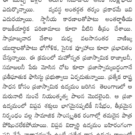
ఎదుర్కొన్నాయి. వ్యవస్థ అంతర్గత తర్కం ప్రకారమే ఇవి
ఎదురయ్యాయి. స్థానీయ కారణాలతోపాటు అంతర్జాతీయ
రాజకీయార్థిక పరిణామాలు కూడా వీటిని తీవ్రం చేశాయి.
సామ్రాజ్యవాద దేశాల మధ్య వలసానంతర వాణిజ్య
యుద్ధాలతోపాటు భోగోళిక, సైనిక వ్యూహాలు కూడా ప్రభావితం
చేస్తున్నాయి. ఈ క్రమంలో మహోన్నత ప్రజాస్వామిక రాజ్యాలనీ,
సమాజలనీ పేరు మోసిన చోట కూడా ప్రజాస్వామ్యబద్ధంగానే
ప్రతీఘాతుక ఫాసిస్టు ప్రభుత్వాలు ఏర్పడుతున్నాయి. ప్రత్యేక రాష్ట్ర
సాధన కోసం ప్రజాస్వామిక ఉద్యమం జరిగిన తెలంగాణలో ఆ
మరునాటి నుంచే నియంతృత్వ పాలన మొదలైంది. ఆ ప్రజా
ఉద్యమంలో విప్లవ శక్తులు భాగమైనప్పటికీ నిషేధం, తీవ్రమైన
నిర్బంధం వల్ల సామాజిక సాంస్కృతిక రంగాల్లో తమదైన పాత్ర
పోషించలేకపోయాయి. విప్లవ విద్యార్థి ఉద్యమం బహిరంగంగా
పని చేసే వాతావరణమే ఉంటే ప్రత్యేక రాష్ట్ర ఉద్యమ కాలంలో