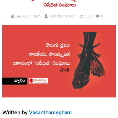
‘నిషేధిత’సంఘాలు
1386
0
January 15, 2024
Vasanthamegham
Written by
Vasanthamegham